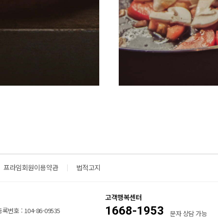
프라임회원이용약관
법적고지
고객행복센터
1668-1953
번호 : 104-86-09535
문자 상담 가능