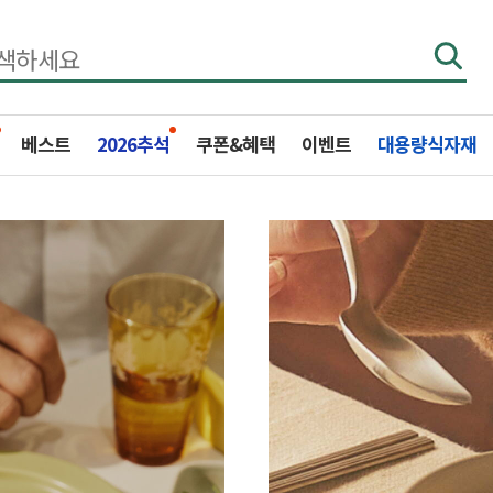
베스트
2026추석
쿠폰&혜택
이벤트
대용량식자재