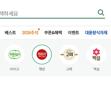
베스트
2026추석
쿠폰&혜택
이벤트
대용량식자재
비비고
햇반
고메
백설