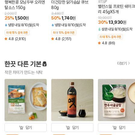
로틴🌾
행복한콩 모닝두부 오리엔
더건강한 닭가슴살 큐브
밸런스밀 프로틴 쉐이크
탈소스 150g
80g
리 45gX5개
2,000
원
3,480
원
25
%
1,500
50
%
1,740
원
원
19,900
원
30
%
13,930
원
냉장
내일 8/10(월)도착
냉장
내일 8/10(월)도착
상온
내일 8/10(월)도착
최대 15% 중복쿠폰
최대 15% 중복쿠폰
최대 15% 중복쿠폰
4.8
(2,810)
4.8
(2,151)
4.8
(86)
한끗 다른 기본🧂
더보기
작은 차이가 만드는 식탁
담기
담기
담기