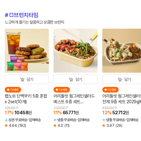
🍞브런치타임
느긋하게 즐기는 달콤하고 상큼한 브런치
담기
담기
담기
더세페
더세페
더세페
랩노쉬 단백쿠키 5종 혼합
어리틀빗 웜그레인샐러드
어리틀빗 웜그레인샐러
x 2set(10개)
베스트 6종 세트
전체 9종 세트 2029gX
1257gX2개 (총12개)
개 (총9개)
12600
원
73900
원
59900
원
17
%
10458
11
%
65771
12
%
52712
원
원
원
상온
무료배송
업체배송
냉동
무료배송
업체배송
냉동
무료배송
업체배송
4.64
(192)
4.0
(11)
3.97
(29)