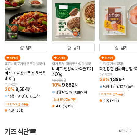
담기
담기
담기
더세페
더세페
더세페
육즙가득 고기와 은은한 불향의
얇게 펼쳐, 직화로 완성한 불향
밥 한 공기🍚뚝딱!
만남
비비고 언양식 바싹불고기
더건강한 밥싸먹는햄 6
비비고 불맛가득 제육볶음
460g
2,080
원
400g
38
%
1,289
원
10,980
원
10
%
9,882
11,980
원
원
냉장
내일 8/10(월)도착
20
%
9,584
원
냉동
내일 8/10(월)도착
최대 15% 중복쿠폰
냉동
내일 8/10(월)도착
최대 15% 중복쿠폰
4.8
(720)
최대 15% 중복쿠폰
4.8
(6,823)
4.8
(261)
키즈 식단🍽️
더보기