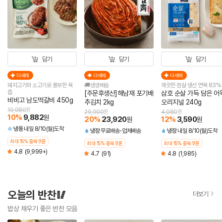
담기
담기
담기
더세페
더세페
더세페
돼지고기와 소고기로 풍부한 육
🚚생생배송
깨끗한 흰살 생선 연육 83%
즙
[주문후생산]해남재 포기배
삼호 순살 가득 담은 어
비비고 남도떡갈비 450g
추김치 2kg
오리지널 240g
10,980
원
29,900
원
4,080
원
10
%
9,882
원
20
%
23,920
12
%
3,590
원
원
냉동
내일 8/10(월)도착
냉장
무료배송
업체배송
냉장
내일 8/10(월)도착
최대 15% 중복쿠폰
최대 15% 중복쿠폰
최대 15% 중복쿠폰
4.8
(9,999+)
4.7
(91)
4.8
(1,985)
오늘의 반찬🥢
더보기
밥상 채우기 좋은 반찬 모음