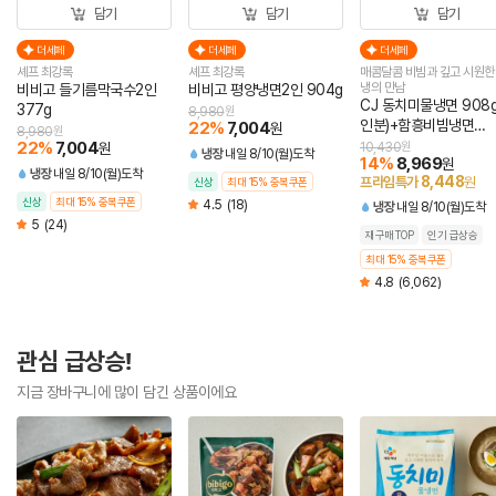
담기
담기
담기
더세페
더세페
더세페
셰프 최강록
셰프 최강록
매콤달콤 비빔과 깊고 시원한
냉의 만남
비비고 들기름막국수2인
비비고 평양냉면2인 904g
CJ 동치미물냉면 908g
377g
8,980
원
인분)+함흥비빔냉면
22
%
7,004
원
8,980
원
474.4g(2인분)
22
%
7,004
원
10,430
원
냉장
내일 8/10(월)도착
14
%
8,969
원
냉장
내일 8/10(월)도착
8,448
프라임특가
원
신상
최대 15% 중복쿠폰
신상
최대 15% 중복쿠폰
4.5
(18)
냉장
내일 8/10(월)도착
5
(24)
재구매TOP
인기 급상승
최대 15% 중복쿠폰
4.8
(6,062)
관심 급상승!
지금 장바구니에 많이 담긴 상품이에요