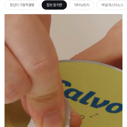
 구황작물빵
칼보 참치캔
닥터뉴트리
백설 파스타소스
비비고