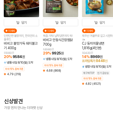
담기
담기
담기
더세페
더세페
더세페
단짠단짠 불향까지, 한국인의 소
육즙 가득! 납작당면까지 쏙!
제주산 겨울무로 깊고 시원하
울푸드
🚤
비비고 안동식간장찜닭
비비고 불맛가득 돼지불고
CJ 동치미물냉면
700g
기 400g
1,816g(4인분)
13980
원
29
%
9925
11980
원
원
10430
원
20
%
9584
14
%
8969
원
원
냉동
내일 8/10(월) 도착
8448
프라임특가
원
냉동
내일 8/10(월) 도착
최대 15% 중복쿠폰
냉장
내일 8/10(월) 도착
최대 15% 중복쿠폰
4.68
(868)
재구매TOP
인기 급상승
4.79
(219)
최대 15% 중복쿠폰
4.82
(4521)
신상발견
가장 먼저 만나는 더마켓 신상