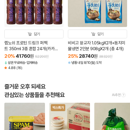
담기
담기
랩노쉬 프로틴 드링크 퍼펙
비비고 왕교자 1.05kgX2개+동치미
트 350ml 3종 혼합 24개(카카
물냉면 2인분 908gX2개 (총 4개)
오 12+바나나 6+그레인 6)
20
%
41760
25
%
28740
원
원
52200
38320
원
원
상온
무료배송
업체배송
냉동
내일 8/10(월) 도착
4.88
(16)
즐거운 오후 되세요
관심있는 상품들을 추천해요
Ai추천
tool
박스특가