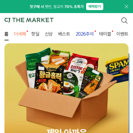
프로
검색
홈
더세페
핫딜
신상
베스트
2026추석
테이블
이벤트
생선구이 먹으려고