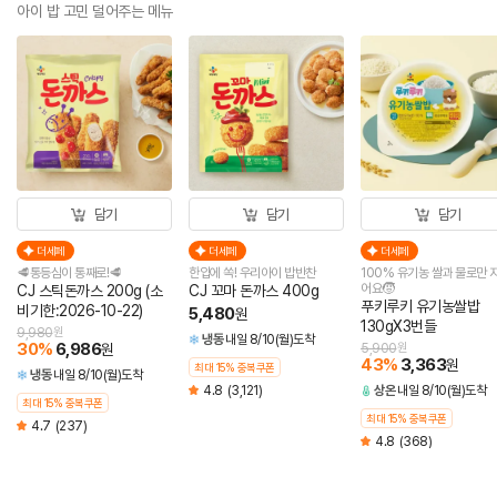
아이 밥 고민 덜어주는 메뉴
담기
담기
담기
더세페
더세페
더세페
🥩통등심이 통째로!🥩
한입에 쏙! 우리아이 밥반찬
100% 유기농 쌀과 물로만 
어요🧒
CJ 스틱돈까스 200g (소
CJ 꼬마 돈까스 400g
푸키루키 유기농쌀밥
비기한:2026-10-22)
5,480
원
130gX3번들
9,980
원
냉동
내일 8/10(월)도착
30
%
6,986
원
5,900
원
43
%
3,363
원
최대 15% 중복쿠폰
냉동
내일 8/10(월)도착
4.8
(3,121)
상온
내일 8/10(월)도착
최대 15% 중복쿠폰
최대 15% 중복쿠폰
4.7
(237)
4.8
(368)