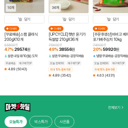
10개
36개
담기
담기
담기
더세페
더세페
더세페
[무료배송]스팸 클래식
[UPCYCLE]햇반 윤기가
[주문후생산]비비고 베
200gX10개
득쌀밥 210gX36개
포기배추김치 10kg
55800
원
75600
원
74900
원
47
%
29574
49
%
38556
20
%
59920
원
원
원
상온
내일 8/10(월) 도착
상온
무료배송
공장직배송
냉장
무료배송
공장직배
무료배송
재구매TOP
오늘 판매1위
재구매TOP
오늘 판매5위
재구매TOP
4.89
(5043)
최대 15% 중복쿠폰
최대 15% 중복쿠폰
4.89
(3542)
4.63
(4331)
전체보기
오늘특가
박스특가
사은품