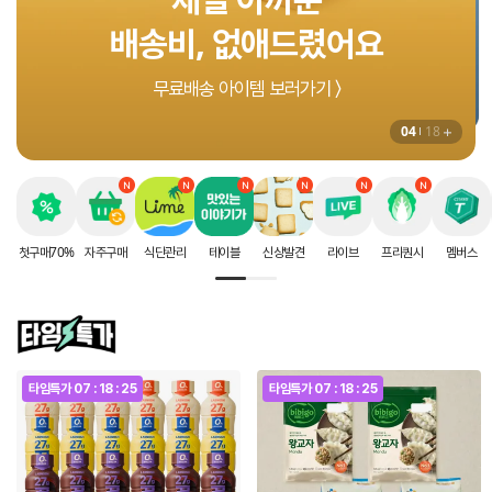
두팔 들고 대기중
오덴세 에스카 플레이트 받기 〉
05
18
첫구매70%
자주구매
식단관리
테이블
신상발견
라이브
프리퀀시
멤버스
타임특가
07 : 18 : 21
타임특가
07 : 18 : 21