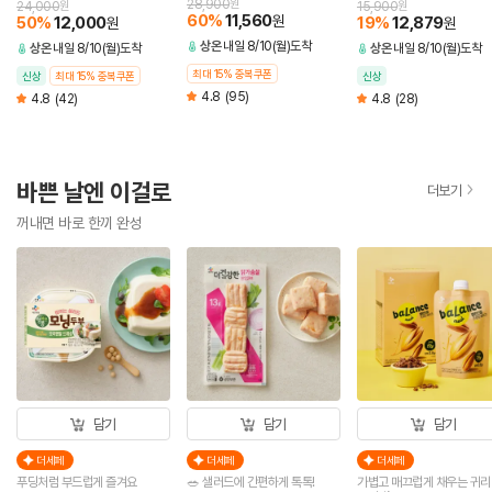
분)
28,900
원
24,000
원
15,900
원
60
%
11,560
원
50
%
12,000
19
%
12,879
원
원
상온
내일 8/10(월)도착
상온
내일 8/10(월)도착
상온
내일 8/10(월)도착
최대 15% 중복쿠폰
신상
최대 15% 중복쿠폰
신상
4.8
(95)
4.8
(42)
4.8
(28)
바쁜 날엔 이걸로
더보기
꺼내면 바로 한끼 완성
담기
담기
담기
더세페
더세페
더세페
푸딩처럼 부드럽게 즐겨요
🥗 샐러드에 간편하게 톡톡!
가볍고 매끄럽게 채우는 귀리