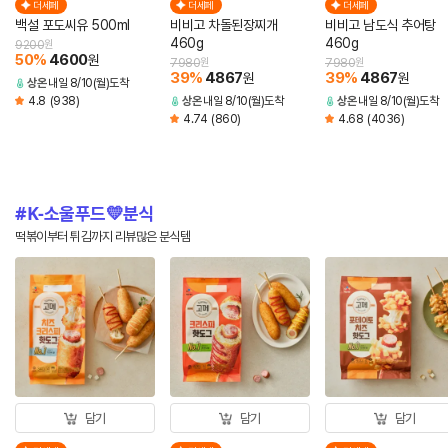
더세페
더세페
더세페
백설 포도씨유 500ml
비비고 차돌된장찌개
비비고 남도식 추어탕
460g
460g
9200
원
50
%
4600
원
7980
원
7980
원
39
%
4867
39
%
4867
원
원
상온
내일 8/10(월)도착
4.8
(938)
상온
내일 8/10(월)도착
상온
내일 8/10(월)도착
4.74
(860)
4.68
(4036)
K-소울푸드💛분식
떡볶이부터 튀김까지 리뷰많은 분식템
담기
담기
담기