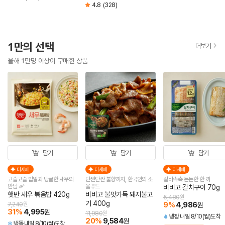
4.8
(328)
1만의 선택
더보기
올해 1만명 이상이 구매한 상품
담기
담기
담기
더세페
더세페
더세페
고슬고슬 밥알과 탱글한 새우의
단짠단짠 불향까지, 한국인의 소
겉바속촉 든든한 한 끼
만남 🦐
울푸드
비비고 갈치구이 70g
햇반 새우 볶음밥 420g
비비고 불맛가득 돼지불고
5,480
원
기 400g
9
%
4,986
7,240
원
원
31
%
4,995
원
11,980
원
냉장
내일 8/10(월)도착
20
%
9,584
원
냉동
내일 8/10(월)도착