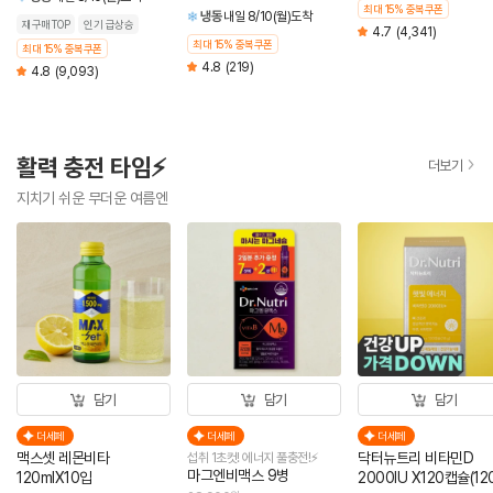
최대 15% 중복쿠폰
냉동
내일 8/10(월)도착
재구매TOP
인기 급상승
4.7
(4,341)
최대 15% 중복쿠폰
최대 15% 중복쿠폰
4.8
(219)
4.8
(9,093)
활력 충전 타임⚡
더보기
지치기 쉬운 무더운 여름엔
담기
담기
담기
더세페
더세페
더세페
맥스셋 레몬비타
닥터뉴트리 비타민D
섭취 1초컷! 에너지 풀충전!⚡
마그엔비맥스 9병
120mlX10입
2000IU X120캡슐(12