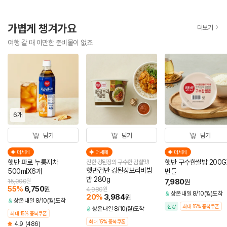
가볍게 챙겨가요
더보기
여행 갈 때 이만한 준비물이 없죠
6개
담기
담기
담기
더세페
더세페
더세페
햇반 파로 누룽지차
햇반 구수한쌀밥 200G
진한 강된장의 구수한 감칠맛!
햇반컵반 강된장보리비빔
500mlX6개
번들
밥 280g
7,980
15,000
원
원
55
%
6,750
원
4,980
원
상온
내일 8/10(월)도착
20
%
3,984
원
상온
내일 8/10(월)도착
신상
최대 15% 중복쿠폰
상온
내일 8/10(월)도착
최대 15% 중복쿠폰
최대 15% 중복쿠폰
4.9
(486)