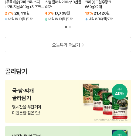
[무료배송]고메 크리스피
스팸 클래식200g*3번들
크레잇 그릴후랑크
+오리지널400g+치즈크리
X2개
660gX2개
스피+통모짜핫도그340g
27
%
28,411
원
46
%
17,798
원
10
%
21,420
원
(총 4개)
내일 8/10(월)도착
내일 8/10(월)도착
내일 8/10(월)도착
오늘특가 더보기
골라담기
국·탕·찌개
최대
40
%
골라담기
몇시간을 우린거야
미친듯한 깊은 맛!
.
※ 인기상품은 조기 품절될 수 있어요.
최대