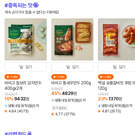
중독되는 맛🤪
계속 손이가서 멈출 수 없다는 리뷰예요
담기
담기
담기
더세페
더세페
더세페
비비고 찰보리 감자만두
비비고 통새우만두 200g
백설 숯불갈비맛 후랑크
400gx2개
120g
8780
원
45
%
4829
원
10480
원
1780
원
10
%
9432
23
%
1370
원
원
냉동
내일 8/10(월)도착
냉동
내일 8/10(월)도착
냉장
내일 8/10(월)도착
인기 급상승
4.84
(4073)
4.81
(2673)
4.77
(3779)
라면월드🍜