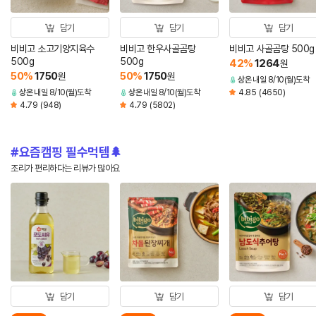
담기
담기
담기
비비고 소고기양지육수
비비고 한우사골곰탕
비비고 사골곰탕 500g
500g
500g
42
%
1264
원
50
%
1750
50
%
1750
원
원
상온
내일 8/10(월)도착
상온
내일 8/10(월)도착
상온
내일 8/10(월)도착
4.85
(4650)
4.79
(948)
4.79
(5802)
요즘캠핑 필수먹템🌲
조리가 편리하다는 리뷰가 많아요
담기
담기
담기