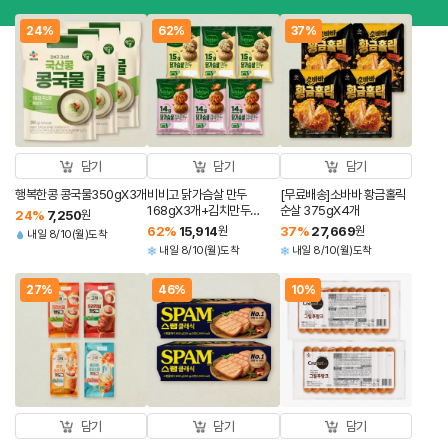
24%
62%
37%
담기
담기
담기
행복한콩 콩국물350gX3개
비비고 닭가슴살 만두
[무료배송]소바바 황금홀릭
168gX3개+김치만두
순살 375gX4개
24
%
7,250
원
168gX3개(총 6개)
62
%
15,914
원
37
%
27,669
원
내일 8/10(월)도착
내일 8/10(월)도착
내일 8/10(월)도착
27%
46%
10%
담기
담기
담기