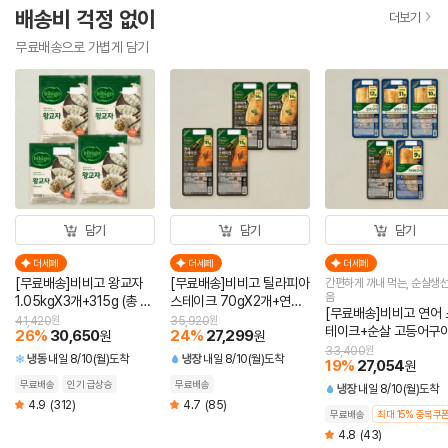
배송비 걱정 없이
더보기
무료배송으로 가볍게 담기
담기
담기
담기
더세페
더세페
더세페
[무료배송]비비고 왕교자
[무료배송]비비고 틸라피아
간편하게 꺼내 먹는, 순살생선
음
1.05kgX3개+315g (총 4
스테이크 70gX2개+연어
[무료배송]비비고 연어 
개)
스테이크 60gX2개 (총 4
41,420
원
35,920
원
테이크+순살 고등어구
26
%
30,650
24
%
27,299
원
원
개)
+순살 삼치구이+순살 
33,400
원
냉동
내일 8/10(월)도착
냉장
내일 8/10(월)도착
19
%
27,054
원
미구이+순살 임연수구
60g (총 5개)
무료배송
인기 급상승
무료배송
냉장
내일 8/10(월)도착
4.9
(312)
4.7
(85)
무료배송
최대 15% 중복쿠
4.8
(43)