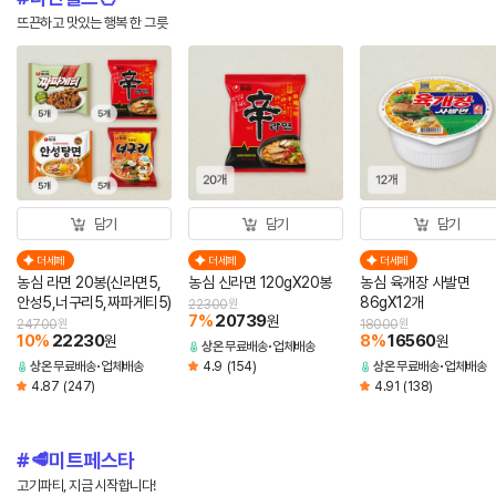
뜨끈하고 맛있는 행복 한 그릇
담기
담기
담기
더세페
더세페
더세페
농심 라면 20봉(신라면5,
농심 신라면 120gX20봉
농심 육개장 사발면
안성5,너구리5,짜파게티5)
86gX12개
22300
원
7
%
20739
원
24700
원
18000
원
10
%
22230
8
%
16560
원
원
상온
무료배송
업체배송
상온
무료배송
업체배송
4.9
(154)
상온
무료배송
업체배송
4.87
(247)
4.91
(138)
🥩미트페스타
고기파티, 지금 시작합니다!