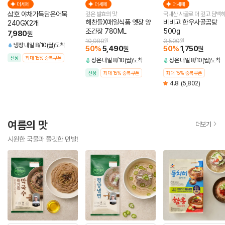
더세페
더세페
더세페
삼호 야채가득담은어묵
깊은 발효의 맛
국내산 사골로 더 깊고 담백
해찬들X매일식품 옛장 양
비비고 한우사골곰탕
240GX2개
조간장 780ML
500g
7,980
원
10,980
원
3,500
원
냉장
내일 8/10(월)도착
50
%
5,490
50
%
1,750
원
원
신상
최대 15% 중복쿠폰
상온
내일 8/10(월)도착
상온
내일 8/10(월)도착
신상
최대 15% 중복쿠폰
최대 15% 중복쿠폰
4.8
(5,802)
여름의 맛
더보기
시원한 국물과 쫄깃한 면발!