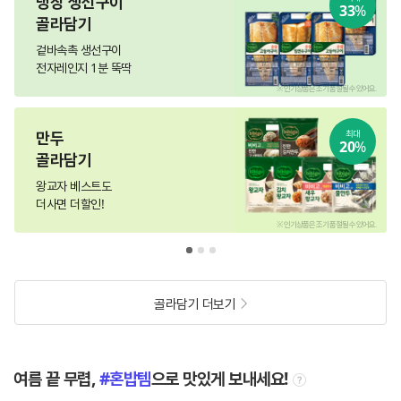
냉장 생선구이
33
%
골라담기
겉바속촉 생선구이
전자레인지 1분 뚝딱
.
※ 인기상품은 조기 품절될 수 있어요.
만두
최대
20
%
골라담기
왕교자 베스트도
더사면 더할인!
.
※ 인기상품은 조기 품절될 수 있어요.
골라담기 더보기
여름 끝 무렵,
혼밥템
으로 맛있게 보내세요!
tooltip