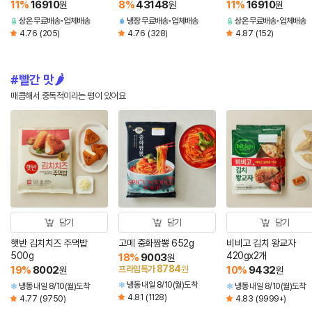
11
%
16910
8
%
43148
11
%
16910
원
원
원
상온
무료배송
업체배송
냉장
무료배송
업체배송
상온
무료배송
업체배송
4.76
(205)
4.76
(328)
4.87
(152)
빨간 맛🌶️
매콤해서 중독적이라는 평이 있어요
담기
담기
담기
햇반 김치치즈 주먹밥
고메 중화짬뽕 652g
비비고 김치 왕교자
500g
420gx2개
18
%
9003
원
8784
19
%
8002
프라임특가
원
10
%
9432
원
원
냉동
내일 8/10(월)도착
냉동
내일 8/10(월)도착
냉동
내일 8/10(월)도착
4.81
(1128)
4.77
(9750)
4.83
(9999+)