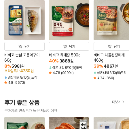
담기
담기
담기
비비고 순살 고등어구이
비비고 육개장 500g
비비고 차돌된장찌개
60g
460g
40
%
3888
원
8
%
5961
39
%
4867
원
원
상온
내일 8/10(월)도착
4730
프라임특가
원
4.78
(9999+)
상온
내일 8/10(월)도착
냉장
내일 8/10(월)도착
4.74
(860)
4.8
(9573)
후기 좋은 상품
더보기
구매자의 만족도가 높은 제품이에요