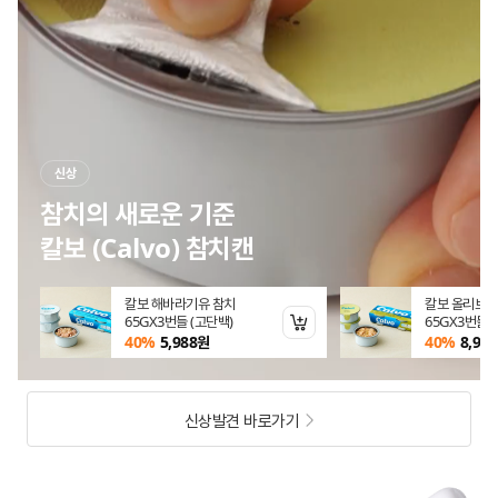
신상
나에게 맞는 닥터뉴트리는?
닥터뉴트리 9종 라인업
일 참치
닥터뉴트리 혈행건강 rTG오
닥터뉴트리 
 (엑스트라버진
메가3 60캡슐(60일분)
랄 B+ X60정
장바구니 담기
장바구니 담기
원
19%
12,879
원
19%
12,87
신상발견 바로가기