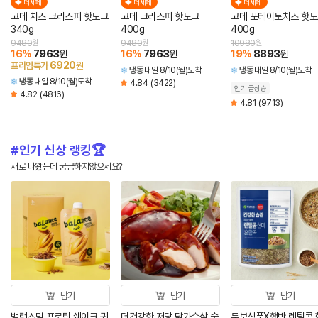
더세페
더세페
더세페
고메 치즈 크리스피 핫도그
고메 크리스피 핫도그
고메 포테이토치즈 핫
340g
400g
400g
9480
원
9480
원
10980
원
16
%
7963
16
%
7963
19
%
8893
원
원
원
6920
프라임특가
원
냉동
내일 8/10(월)도착
냉동
내일 8/10(월)도착
냉동
내일 8/10(월)도착
4.84
(3422)
인기 급상승
4.82
(4816)
4.81
(9713)
인기 신상 랭킹🏆
새로 나왔는데 궁금하지않으세요?
담기
담기
담기
밸런스밀 프로틴 쉐이크 귀
더건강한 저당 닭가슴살 숯
두보식품X햇반 렌틸콩 