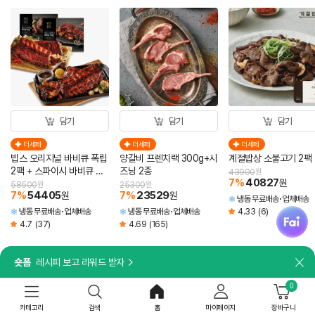
담기
담기
담기
더세페
더세페
더세페
빕스 오리지널 바비큐 폭립
양갈비 프렌치랙 300g+시
계절밥상 소불고기 2팩
2팩 + 스파이시 바비큐 폭
즈닝 2종
43900
원
7
%
40827
원
립 2팩
58500
원
25300
원
7
%
54405
7
%
23529
원
원
냉동
무료배송
업체배송
fai
냉동
무료배송
업체배송
냉동
무료배송
업체배송
4.33
(6)
4.7
(37)
4.69
(165)
숏폼
레시피 보고 리워드 받자
닫
쌀쌀한 날☂️
0
요즘같은 날씨에 구매가 많아요
카테고리
검색
홈
마이페이지
장바구니