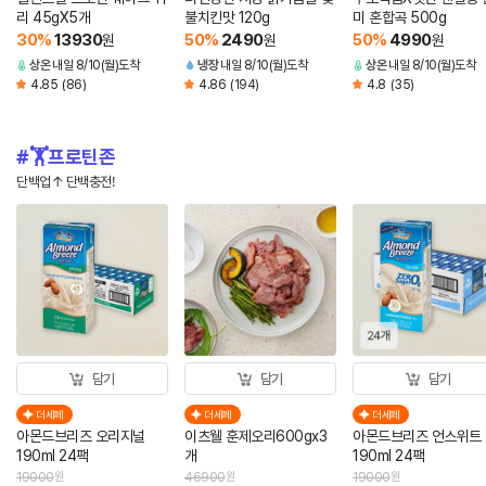
리 45gX5개
불치킨맛 120g
미 혼합곡 500g
30
%
13930
50
%
2490
50
%
4990
원
원
원
상온
내일 8/10(월)도착
냉장
내일 8/10(월)도착
상온
내일 8/10(월)도착
4.85
(86)
4.86
(194)
4.8
(35)
🏋️프로틴존
단백업↑ 단백충전!
담기
담기
담기
더세페
더세페
더세페
아몬드브리즈 오리지널
이츠웰 훈제오리600gx3
아몬드브리즈 언스위트
190ml 24팩
개
190ml 24팩
19000
원
46900
원
19000
원