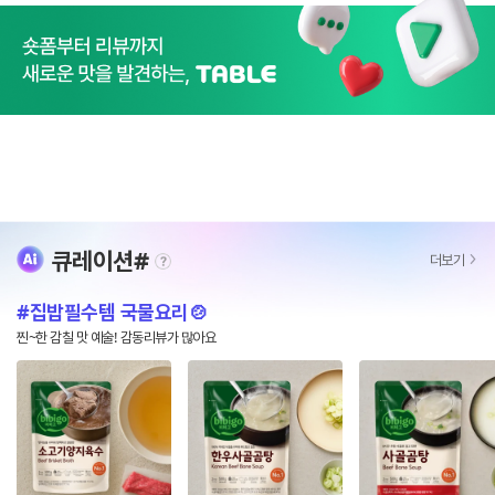
큐레이션#
더보기
tooltip
집밥필수템 국물요리🍲
찐~한 감칠 맛 예술! 감동리뷰가 많아요