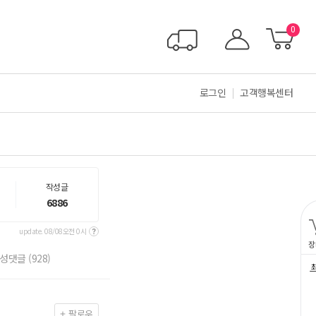
0
로그인
고객행복센터
작성글
6886
update. 08/08오전 0시
장
작성댓글
(928)
팔로우