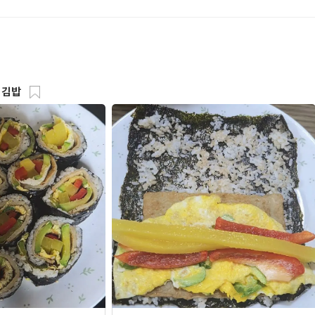
서도 아삭아삭해서 진짜
습니다. 방금 냉장고에
데도 방금한 것처럼 너
무말랭이무침은 한번에
두번에 먹기 딱 좋은 양
무말랭이무침을 누룽지
 김밥
먹는 내내 너무 맛있어
이 안나고 너무 행복했
 아이들도 모두 좋아하
 좋습니다. 비비고 무말
보관입니다. 매콤달콤아
침 너무 좋습니다.