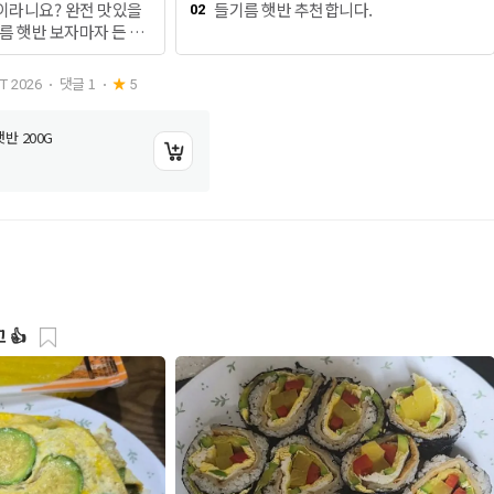
이라니요? 완전 맛있을
들기름 햇반 추천합니다.
02
름 햇반 보자마자 든 생
으로 김밥을 싸면 정말
그럼 김밥을 싸 보겠습
댓글
1
T 2026
5
 씻어서 동글 동글 예쁘
듯 부치다가 계란을 풀
반 200G
 호박을 넣고 계란을 부
도 있고 김밥이 예뻐요.
어묵 바른사각도 노릇노
무지도 준비해 주세요.그
씻어서 잘라 주세요.그
 들기름 햇반을 전자레
해 주세요. 이제 김밥
면을 위로 김을 놓고 들
 펼쳐 주세요.어묵 한장
 👍
계란을 올리고 파프리카
2개도 올리고 꾹꾹꾹 누
세요. 그리고 참기름 조
려주고 먹기 좋은 크기
 들기름 햇반으로 김밥을
 맛있습니다.