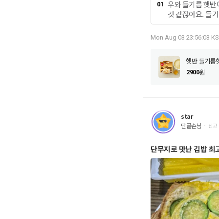
우와 들기름 햇반
01
것 같잖아요. 들기
각이 들기름 햇반
편하겠다였어요. 
Mon Aug 03 23:56:03 KS
니다. 먼저 호박을
게 잘라 호박전인
햇반 들기름햇
어서 부어 주세요.
쳐 김밥을 싸면 맛
2900
원
그리고 삼호 부산
릇 구워 주고 단
리고 파프리카도 
리고 새로 출시된
star
인지에 2분만 조리
단골손님
신고
김을 꺼내요.거친
기름 햇반을 얇게
단무지로 맛난 김밥 최고
을 올리고 호박 
도 올리고 단무지 
르며 돌돌 말아 주
금 깨소금 조금 뿌
로 썰어 주세요.
싸니 진짜 편하고