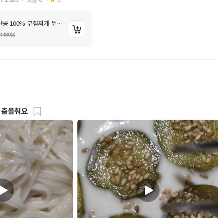
 100% 부침찌개 두부
어 보겠습니다.그냥 재
행복한콩 국산콩 100% 부침찌개 두부 300g
념만 넣으면 금방 우렁
 있습니다. 양파를 깨끗
4480
원
서 준비해 두고 고추도
니다 준비한 재료와 물1
물이 끓을때까지 끓여주세
다담 양념을 넣고 다시 끓
3분간 더 끓여 주세요.
산콩 두부를 넣은 후 1
. 그러면 진짜 진짜 맛
 춤을춰요
 완성 됩니다. 음 냄새
니다. 밥과 함께 먹으면
도둑이 따로 없습니다.오
 전자레인지에 2분만
과 함께 먹었습니다.
고 정말 맛있습니다.