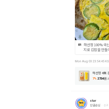
하선정 100% 국산무로 아삭한 김밥 단무
01
지로 김밥을 만들
100% 국산무로 아삭한 김밥 단무지는 빙
초산 사카린나트륨
Mon Aug 03 23:54:45 KS
첨가물 없이 만들
그럼 김밥을 싸 
하선정 4無 
씻어서 동글 동글
듯 부치다가 계란
7%
2734
원
2
호박을 넣고 계란을
도 있고 김밥이 
어묵 바른사각도 
무지도 준비해 주
star
어서 너무 편해요
단골손님
신고
라 주세요. 그리고