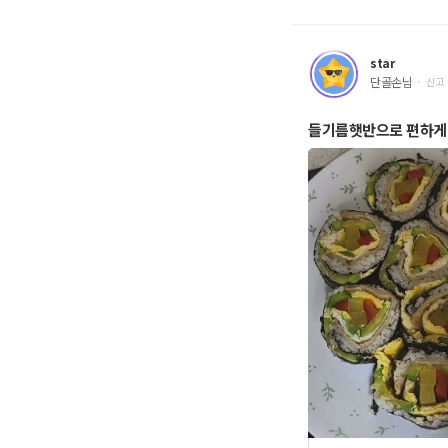
면서도 달콤하면
밥한그릇 싹 비웠
서 꺼내서 먹었는
star
무 맛있습니다.
단골손님
신고
먹기에는 좀 많고 
입니다. 오늘은 
들기름햇반으로 편하게
와 먹었는데 진짜 
서 다른 반찬 생각
습니다. 어른들도
는 맛이라서 진짜
랭이무침은 냉장
삭아삭 무말랭이무