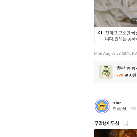
0.
진하고 고소한 국
01
니다.원래는 콩국
즘엔 콩국수가 맛
국수를 해서 먹으
Mon Aug 03 23:58:15 KS
하고 고소한 국산
국수가 완전 쉬워집
행복한콩 콩국
를 냄비에 붓고 
끓으면 국수를 넣
22%
2480
원
오르면 찬물을 조
찬물을 조금 붓고
조금 붓고 이렇게 
국수가 맛있게 익
star
물에 충분히 헹궈
단골손님
신고
준비해 주세요.그
콩 콩국물을 흔들
무말랭이무침
국수가 완성됩니다
서 맛있습니다.오
안에서 행복이 춤