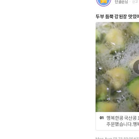
단골손님
신고
두부 듬뿍 강된장 맛있
행복한콩 국산콩 
01
주문했습니다.행복
침찌개 두부는 부
대로 먹을 수 있
Mon Aug 03 23:59:09 KS