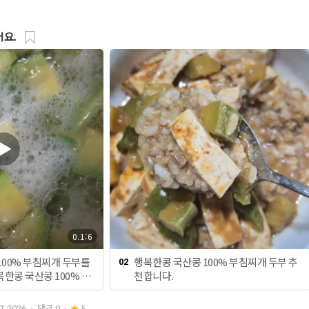
어요.
0.1:6
100% 부침찌개 두부를
행복한콩 국산콩 100% 부침찌개 두부 추
02
한콩 국산콩 100% 부
천합니다.
침으로도 찌개로도 마음
어서 너무 좋습니다.오늘
댓글
0
T 2026
5