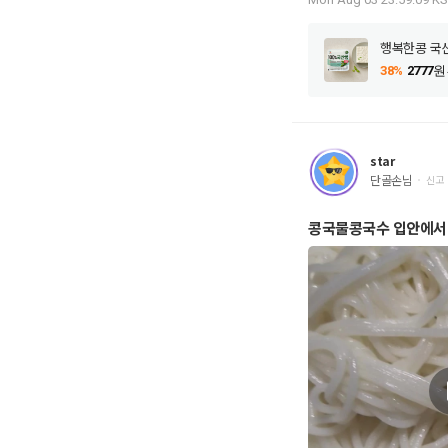
은 행복한콩 국산콩
로 강된장을 만들
료를 넣고 비빔 양
강된장을 먹을 수
38%
2777
원
하게 씻어서 썰어
썰어서 준비해 줍
40ml를 넣고 
요. 물이 끓으면 
star
어오르면 중불에서 
단골손님
신고
그리고 행복한콩 국
분만 더 끓여줍니다
콩국물콩국수 입안에서
있는 우렁 강된장이
도 너무 너무 좋습
됩니다. 진짜 밥
늘은 발아현미밥을
조리해 발아현미밥
와 두부가 고소하