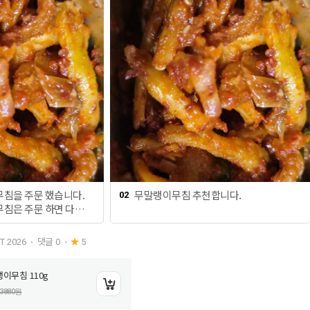
침을 주문 했습니다.
무말랭이무침 추천합니다.
02
침은 주문 하면 다음날
고 무말랭이무침은 그
내 비닐을 뜯으면 바로
댓글
0
T 2026
5
무 편하고 좋은데 정말
닐을 뜯어 바로 먹을 수
이무침 110g
행복입니다. 비비고 무말
하면서도 달콤하면서 아
3880
원
무말랭이무침이 매콤하