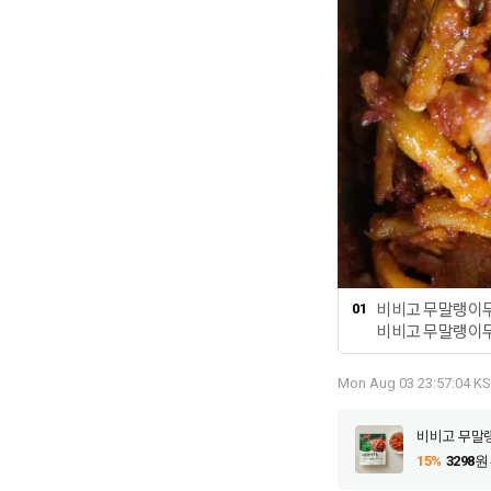
비비고 무말랭이무
01
비비고 무말랭이무
도착합니다. 비비
냥 냉장고에서 꺼
Mon Aug 03 23:57:04 KS
먹을 수 있어서 너
맛도 좋습니다. 비
비비고 무말랭
있다니 너무 큰 
랭이무침은 매콤
15%
3298
원
삭아삭 합니다. 