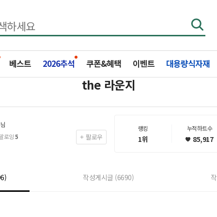
베스트
2026추석
쿠폰&혜택
이벤트
대용량식자재
the 라운지
손님
랭킹
누적하트수
팔로잉
5
팔로우
1
위
85,917
96)
작성게시글
(6690)