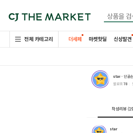
전체 카테고리
더세페
마켓핫딜
신상발견
star
단골
팔로워
78
작성리뷰
(1
star