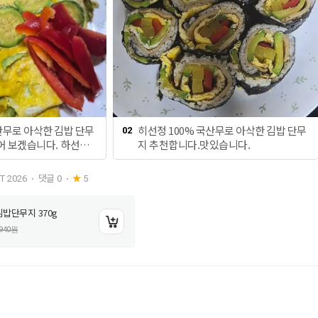
히선정 100% 국산무로 아삭한 김밥 단무
02
어 보겠습니다. 하선정
지 추천합니다.맛있습니다.
 카민 아스파탐 4가지
댓글
0
T 2026
5
어 안심할 수 있습니다.
보겠습니다. 먼저 호박을
김밥단무지 370g
 예쁘게 잘라 호박전인
을 풀어서 부어 주세요.
940
원
 부쳐 김밥을 싸면 맛
예뻐요.그리고 삼호 부산
노릇노릇 구워 주고 단
세요.따로 자를 필요 없
.파프리카도 씻어서 잘
 새로 출시된 들기름 햇