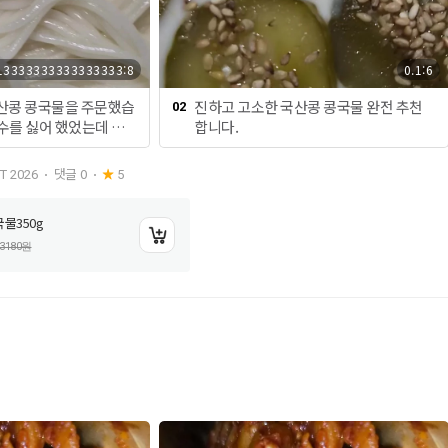
13333333333333333:8
0.1:6
산콩 콩국물을 주문했습
진하고 고소한 국산콩 콩국물 완전 추천
02
수를 싫어 했었는데 요
합니다.
있더라구요.그래서 콩
려고 주문했습니다.진
댓글
0
T 2026
5
콩 콩국물만 있으면 콩
니다.먼저 물 800ml
물350g
강불로 끓여주세요.물이
고 물이 보글보글 끓어
3180
원
금 붓고 또 끓어오르면
 또 끓어오르면 찬물을
3번 정도 반복해 주면
어요.국수를 삶아서 찬
 물기를 완전히 제거해
릇에 국수를 넣고 국산
어 넣어주면 맛있는 콩
.너무 진하고 고소해
이지도 올려 먹으면 입
을 춥니다.