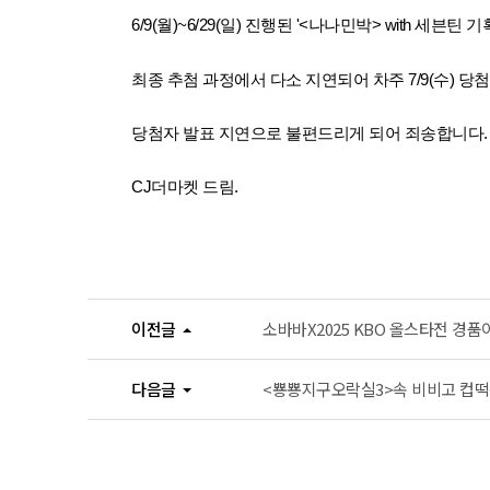
6/9(월)~6/29(일) 진행된 '<나나민박> with 
최종 추첨 과정에서 다소 지연되어 차주 7/9(수) 당
당첨자 발표 지연으로 불편드리게 되어 죄송합니다
CJ더마켓 드림.
이전글
소바바X2025 KBO 올스타전 경
다음글
<뿅뿅지구오락실3>속 비비고 컵떡