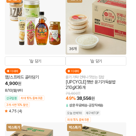
36개
담기
담기
더세페
더세페
잼/스프레드 골라담기
윤기 가득! 언제나 맛있는 집밥
[UPCYCLE]햇반 윤기가득쌀밥
4,900
원
210gX36개
8/10(월)부터
75,600
원
49
%
38,556
원
신규입점
최대 15% 중복쿠폰
3개 사면 10% 할인
상온
무료배송
공장직배송
4.75
(4)
오늘 판매1위
재구매TOP
최대 15% 중복쿠폰
박스특가
박스특가