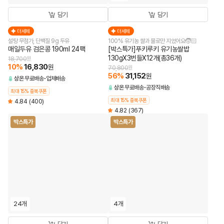
담기
담기
더세페
더세페
설탕 무첨가, 단백질 9g 두유
100% 유기농 쌀과 물로만 지었어요🧒🏻
매일두유 검은콩 190ml 24팩
[박스특가]푸키루키 유기농쌀밥
130gX3번들X12개(총36개)
18,700
원
10
%
16,830
원
70,800
원
56
%
31,152
원
상온
무료배송
업체배송
상온
무료배송
공장직배송
최대 15% 중복쿠폰
최대 15% 중복쿠폰
4.84
(400)
4.82
(367)
박스특가
박스특가
24개
4개