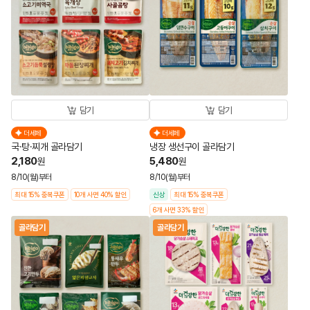
담기
담기
더세페
더세페
국·탕·찌개 골라담기
냉장 생선구이 골라담기
2,180
5,480
원
원
8/10(월)부터
8/10(월)부터
최대 15% 중복쿠폰
10개 사면 40% 할인
신상
최대 15% 중복쿠폰
6개 사면 33% 할인
골라담기
골라담기