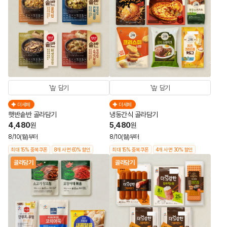
담기
담기
더세페
더세페
햇반솥반 골라담기
냉동간식 골라담기
4,480
5,480
원
원
8/10(월)부터
8/10(월)부터
최대 15% 중복쿠폰
8개 사면 60% 할인
최대 15% 중복쿠폰
4개 사면 30% 할인
골라담기
골라담기