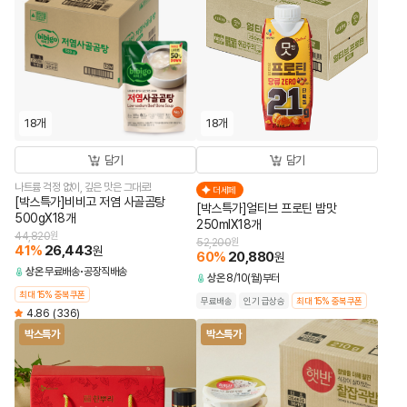
18개
18개
담기
담기
나트륨 걱정 없이, 깊은 맛은 그대로!
더세페
[박스특가]비비고 저염 사골곰탕
[박스특가]얼티브 프로틴 밤맛
500gX18개
250mlX18개
44,820
원
52,200
원
41
%
26,443
원
60
%
20,880
원
상온
무료배송
공장직배송
상온
8/10(월)부터
최대 15% 중복쿠폰
무료배송
인기 급상승
최대 15% 중복쿠폰
4.86
(336)
박스특가
박스특가