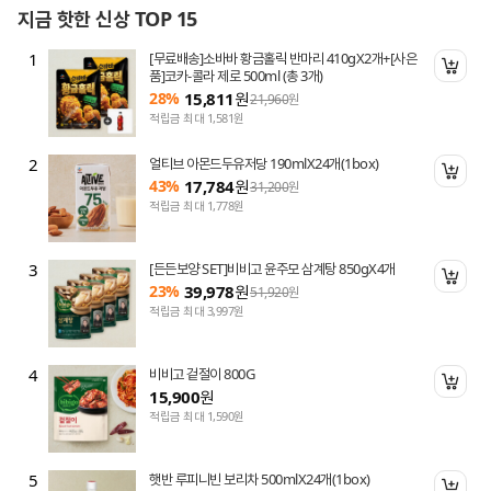
지금 핫한 신상 TOP 15
1
[무료배송]소바바 황금홀릭 반마리 410gX2개+[사은
니 담기
장바
품]코카-콜라 제로 500ml (총 3개)
28%
15,811
원
21,960
원
적립금 최대 1,581원
2
얼티브 아몬드두유저당 190mlX24개(1box)
니 담기
장바
43%
17,784
원
31,200
원
적립금 최대 1,778원
3
[든든보양 SET]비비고 윤주모 삼계탕 850gX4개
니 담기
장바
23%
39,978
원
51,920
원
적립금 최대 3,997원
4
비비고 겉절이 800G
니 담기
장바
15,900
원
적립금 최대 1,590원
5
햇반 루피니빈 보리차 500mlX24개(1box)
니 담기
장바