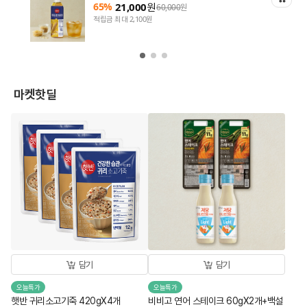
65%
21,000
원
60,000
원
적립금 최대 2,100원
마켓핫딜
담기
담기
오늘특가
오늘특가
햇반 귀리소고기죽 420gX4개
비비고 연어 스테이크 60gX2개+백설