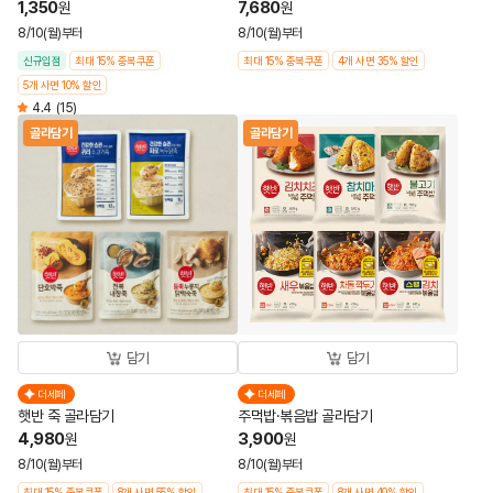
1,350
7,680
원
원
8/10(월)부터
8/10(월)부터
신규입점
최대 15% 중복쿠폰
최대 15% 중복쿠폰
4개 사면 35% 할인
5개 사면 10% 할인
4.4
(15)
골라담기
골라담기
담기
담기
더세페
더세페
햇반 죽 골라담기
주먹밥·볶음밥 골라담기
4,980
3,900
원
원
8/10(월)부터
8/10(월)부터
최대 15% 중복쿠폰
8개 사면 55% 할인
최대 15% 중복쿠폰
8개 사면 40% 할인