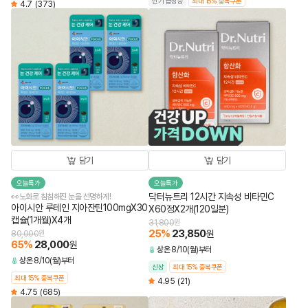
인기 급상승
최대 15% 중복쿠폰
4.7
(373)
담기
담기
오늘특가
오늘특가
닥터뉴트리 12시간 지속성 비타민C
👀노화로 침침해진 눈을 선명하게!
아이시안 루테인 지아잔틴100mgX30
X60정X2개(120일분)
캡슐(1개월)X4개
31,800
원
25
%
23,850
원
80,000
원
65
%
28,000
원
상온
8/10(월)부터
상온
8/10(월)부터
신상
최대 15% 중복쿠폰
최대 15% 중복쿠폰
4.95
(21)
4.75
(685)