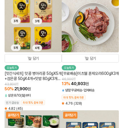
담기
담기
오늘특가
오늘특가
[맛간식세트] 맛콩 병아리콩 50gX5개
[무료배송]이츠웰 훈제오리600gX3개
+검은콩 50gX4개+맛밤 80gX3개
46,900
원
13
%
40,803
+맛군밤 60gX3개 (총 15개)
원
43,800
원
50
%
21,900
원
냉장
무료배송
업체배송
상온
8/10(월)부터
최대 15% 중복쿠폰
인기 급상승
최대 15% 중복쿠폰
4.76
(328)
4.82
(45)
골라담기
골라담기