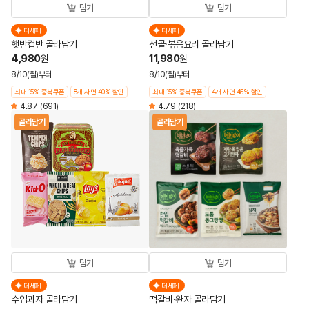
담기
담기
더세페
더세페
햇반컵반 골라담기
전골·볶음요리 골라담기
4,980
11,980
원
원
8/10(월)부터
8/10(월)부터
최대 15% 중복쿠폰
8개 사면 40% 할인
최대 15% 중복쿠폰
4개 사면 45% 할인
4.87
(691)
4.79
(218)
골라담기
골라담기
담기
담기
더세페
더세페
수입과자 골라담기
떡갈비·완자 골라담기