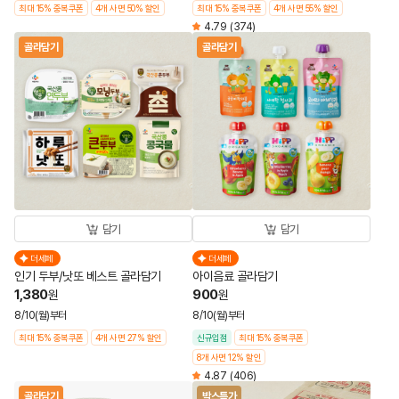
최대 15% 중복쿠폰
4개 사면 50% 할인
최대 15% 중복쿠폰
4개 사면 55% 할인
4.79
(374)
골라담기
골라담기
담기
담기
더세페
더세페
인기 두부/낫또 베스트 골라담기
아이음료 골라담기
1,380
900
원
원
8/10(월)부터
8/10(월)부터
최대 15% 중복쿠폰
4개 사면 27% 할인
신규입점
최대 15% 중복쿠폰
8개 사면 12% 할인
4.87
(406)
골라담기
박스특가