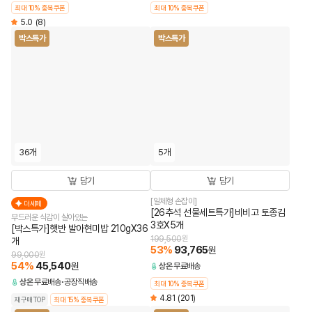
최대 10% 중복쿠폰
최대 10% 중복쿠폰
5.0
(8)
박스특가
박스특가
36개
5개
담기
담기
[일체형 손잡이]
더세페
[26추석 선물세트특가]비비고 토종김
부드러운 식감이 살아있는
3호X5개
[박스특가]햇반 발아현미밥 210gX36
199,500
원
개
53
%
93,765
원
99,000
원
54
%
45,540
원
상온
무료배송
상온
무료배송
공장직배송
최대 10% 중복쿠폰
4.81
(201)
재구매TOP
최대 15% 중복쿠폰