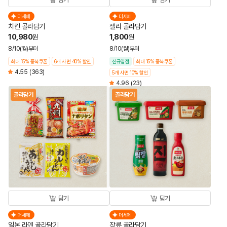
더세페
더세페
치킨 골라담기
젤리 골라담기
10,980
1,800
원
원
8/10(월)부터
8/10(월)부터
최대 15% 중복쿠폰
6개 사면 40% 할인
신규입점
최대 15% 중복쿠폰
4.55
(363)
5개 사면 10% 할인
4.96
(23)
골라담기
골라담기
담기
담기
더세페
더세페
일본 라멘 골라담기
장류 골라담기