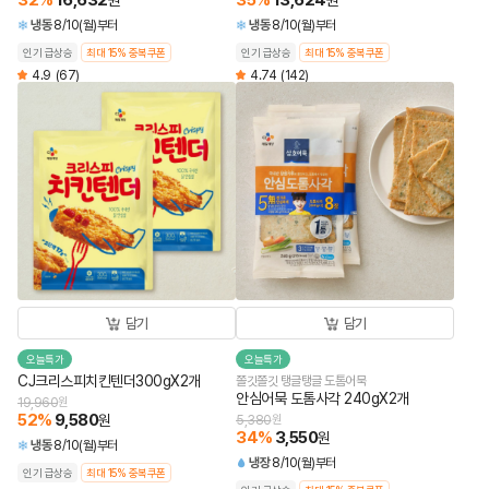
32
%
16,632
35
%
13,624
원
원
냉동
8/10(월)부터
냉동
8/10(월)부터
인기 급상승
최대 15% 중복쿠폰
인기 급상승
최대 15% 중복쿠폰
4.9
(67)
4.74
(142)
담기
담기
오늘특가
오늘특가
CJ크리스피치킨텐더300gX2개
쫄깃쫄깃 탱글탱글 도톰어묵
안심어묵 도톰사각 240gX2개
19,960
원
52
%
9,580
원
5,380
원
34
%
3,550
원
냉동
8/10(월)부터
냉장
8/10(월)부터
인기 급상승
최대 15% 중복쿠폰