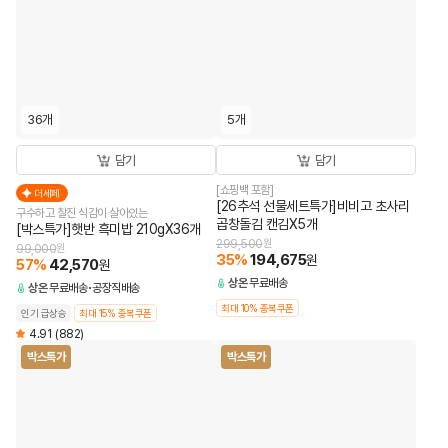
36개
5개
담기
담기
[쇼핑백 포함]
더세페
[26추석 선물세트특가]비비고 초사리
구수하고 찰진 식감이 살아있는
곱창돌김 캔김X5개
[박스특가]햇반 흑미밥 210gX36개
299,500
원
99,000
원
35
%
194,675
원
57
%
42,570
원
상온
무료배송
상온
무료배송
공장직배송
최대 10% 중복쿠폰
인기 급상승
최대 15% 중복쿠폰
4.91
(882)
박스특가
박스특가