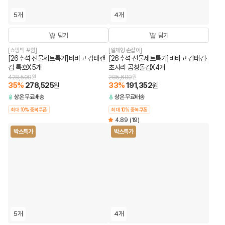
5개
4개
담기
담기
[쇼핑백 포함]
[일체형 손잡이]
[26추석 선물세트특가]비비고 감태캔
[26추석 선물세트특가]비비고 감태김·
김 특호X5개
초사리 곱창돌김X4개
428,500
원
285,600
원
35
%
278,525
33
%
191,352
원
원
상온
무료배송
상온
무료배송
최대 10% 중복쿠폰
최대 10% 중복쿠폰
4.89
(19)
박스특가
박스특가
5개
4개