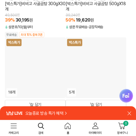
[박스특가]비비고 사골곰탕 300gX30
[박스특가]비비고 사골곰탕 500gX18
개
개
49,500
원
39,240
원
39
%
30,195
50
%
19,620
원
원
상온
8/10(월)부터
상온
무료배송
공장직배송
무료배송
최대 15% 중복쿠폰
박스특가
박스특가
fai
18개
5개
담기
담기
냠냠 LIVE
오늘종료 방송 특가 혜택
국내산 사골로 더 깊고 담백하게
[쇼핑백 포함]
닫
[박스특가]비비고 한우사골곰탕
[26추석 선물세트특가]백설 프리미엄
0
500gX18개
23호X5개
63,000
원
94,500
원
카테고리
검색
홈
마이페이지
장바구니
62
%
23,940
30
%
66,150
원
원