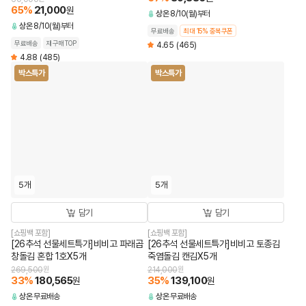
65
%
21,000
원
상온
8/10(월)부터
상온
8/10(월)부터
무료배송
최대 15% 중복쿠폰
무료배송
재구매TOP
4.65
(465)
4.88
(485)
박스특가
박스특가
5개
5개
담기
담기
[쇼핑백 포함]
[쇼핑백 포함]
[26추석 선물세트특가]비비고 파래곱
[26추석 선물세트특가]비비고 토종김
창돌김 혼합 1호X5개
죽염돌김 캔김X5개
269,500
원
214,000
원
33
%
180,565
35
%
139,100
원
원
상온
무료배송
상온
무료배송