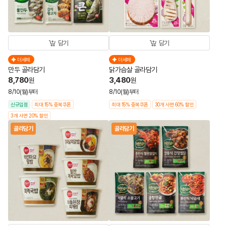
담기
담기
더세페
더세페
만두 골라담기
닭가슴살 골라담기
8,780
3,480
원
원
8/10(월)부터
8/10(월)부터
신규입점
최대 15% 중복쿠폰
최대 15% 중복쿠폰
30개 사면 60% 할인
3개 사면 20% 할인
골라담기
골라담기