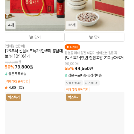
4개
36개
담기
담기
[일체형 손잡이]
더세페
[26추석 선물세트특가]한뿌리 홍삼대
찹쌀을 더해 찰진 식감이 살아있는 찰잡곡
보 병 10입X4개
[박스특가]햇반 찰잡곡밥 210gX36개
159,600
원
99,000
원
50
%
79,800
원
55
%
44,550
원
상온
무료배송
상온
무료배송
공장직배송
최대 10% 중복쿠폰
오늘 판매3위
재구매TOP
4.88
(32)
최대 15% 중복쿠폰
박스특가
박스특가