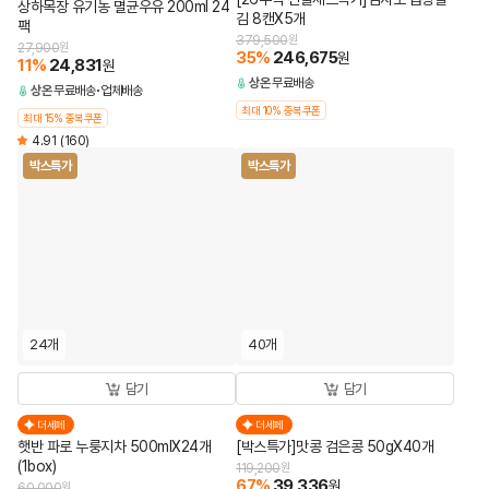
상하목장 유기농 멸균우유 200ml 24
김 8캔X5개
팩
379,500
원
27,900
원
35
%
246,675
원
11
%
24,831
원
상온
무료배송
상온
무료배송
업체배송
최대 10% 중복쿠폰
최대 15% 중복쿠폰
4.91
(160)
박스특가
박스특가
24개
40개
담기
담기
더세페
더세페
햇반 파로 누룽지차 500mlX24개
[박스특가]맛콩 검은콩 50gX40개
(1box)
119,200
원
67
%
39,336
원
60,000
원