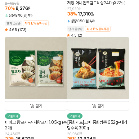
저당 어니언크림드레싱240gX2개 (총
27,920
원
70
%
8,376
원
4개)
27,920
원
38
%
17,310
원
상온
8/10(월)부터
냉장
8/10(월)부터
인기 급상승
최대 15% 중복쿠폰
인기 급상승
최대 15% 중복쿠폰
4.65
(173)
4.5
(2)
담기
담기
오늘특가
오늘특가
비비고 왕교자+김치왕교자 1.05kg (총
[중화세트]고메 중화짬뽕 652g+대가
2개)
탕수육 390g
24,460
원
20,960
원