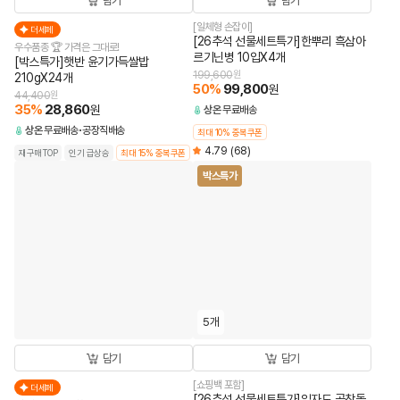
담기
담기
[일체형 손잡이]
더세페
[26추석 선물세트특가]한뿌리 흑삼아
우수품종 🏆 가격은 그대로!
르기닌병 10입X4개
[박스특가]햇반 윤기가득쌀밥
199,600
원
210gX24개
50
%
99,800
원
44,400
원
35
%
28,860
원
상온
무료배송
상온
무료배송
공장직배송
최대 10% 중복쿠폰
4.79
(68)
재구매TOP
인기 급상승
최대 15% 중복쿠폰
박스특가
5개
담기
담기
[쇼핑백 포함]
더세페
[26추석 선물세트특가]임자도 곱창돌