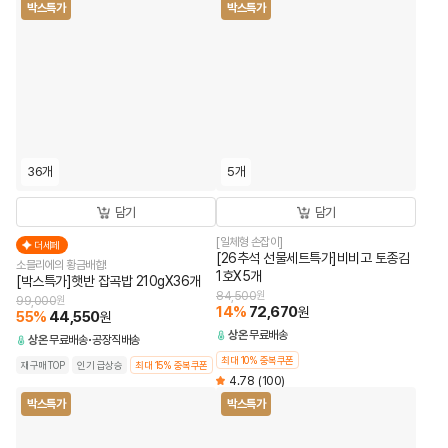
박스특가
박스특가
36개
5개
담기
담기
[일체형 손잡이]
더세페
[26추석 선물세트특가]비비고 토종김
소믈리에의 황금배합!
1호X5개
[박스특가]햇반 잡곡밥 210gX36개
84,500
원
99,000
원
14
%
72,670
원
55
%
44,550
원
상온
무료배송
상온
무료배송
공장직배송
최대 10% 중복쿠폰
재구매TOP
인기 급상승
최대 15% 중복쿠폰
4.78
(100)
박스특가
박스특가