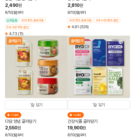
2,490
2,810
원
원
8/10(월)부터
8/10(월)부터
신규입점
최대 15% 중복쿠폰
최대 15% 중복쿠폰
3개 사면 55% 할인
4.91
(526)
5개 사면 10% 할인
4.73
(11)
골라담기
골라담기
담기
담기
더세페
더세페
다담 양념 골라담기
건강식품 골라담기
2,550
19,900
원
원
8/10(월)부터
8/10(월)부터