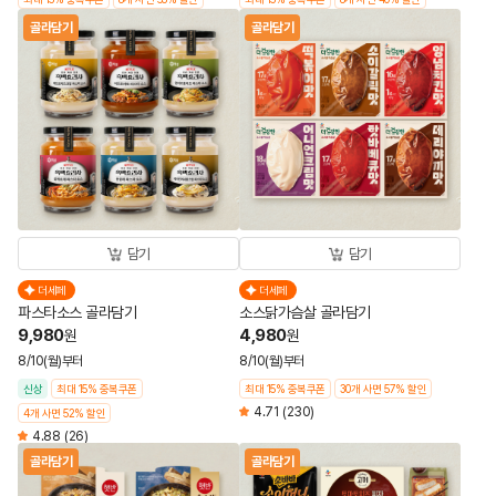
골라담기
골라담기
담기
담기
더세페
더세페
파스타소스 골라담기
소스닭가슴살 골라담기
9,980
4,980
원
원
8/10(월)부터
8/10(월)부터
신상
최대 15% 중복쿠폰
최대 15% 중복쿠폰
30개 사면 57% 할인
4.71
(230)
4개 사면 52% 할인
4.88
(26)
골라담기
골라담기