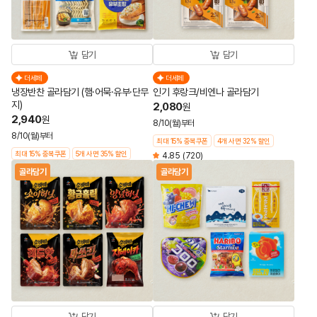
담기
담기
더세페
더세페
냉장반찬 골라담기 (햄·어묵·유부·단무
인기 후랑크/비엔나 골라담기
지)
2,080
원
2,940
원
8/10(월)부터
8/10(월)부터
최대 15% 중복쿠폰
4개 사면 32% 할인
최대 15% 중복쿠폰
5개 사면 35% 할인
4.85
(720)
골라담기
골라담기
담기
담기