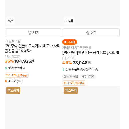
5개
36개
담기
담기
[쇼핑백 포함]
더세페
[26추석 선물세트특가]비비고 초사리
가벼운 마음으로 한끼를
곱창돌김 1호X5개
[박스특가]햇반 작은공기 130gX36개
284,500
원
61,200
원
35
%
184,925
원
46
%
33,048
원
상온
무료배송
상온
무료배송
공장직배송
최대 10% 중복쿠폰
오늘 판매6위
재구매TOP
4.77
(61)
최대 15% 중복쿠폰
박스특가
박스특가