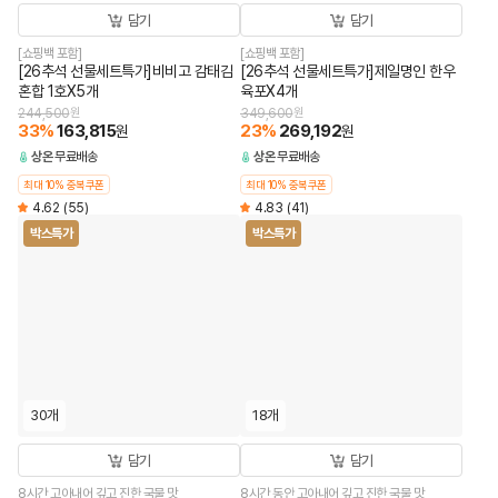
담기
담기
[쇼핑백 포함]
[쇼핑백 포함]
[26추석 선물세트특가]비비고 감태김
[26추석 선물세트특가]제일명인 한우
혼합 1호X5개
육포X4개
244,500
원
349,600
원
33
%
163,815
23
%
269,192
원
원
상온
무료배송
상온
무료배송
최대 10% 중복쿠폰
최대 10% 중복쿠폰
4.62
(55)
4.83
(41)
박스특가
박스특가
30개
18개
담기
담기
8시간 고아내어 깊고 진한 국물 맛
8시간 동안 고아내어 깊고 진한 국물 맛