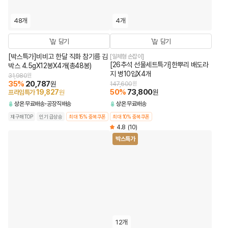
48개
4개
담기
담기
[박스특가]비비고 한달 직화 참기름 김
[일체형 손잡이]
[26추석 선물세트특가]한뿌리 배도라
박스 4.5gX12봉X4개(총48봉)
지 병10입X4개
31,980
원
35
%
20,787
원
147,600
원
50
%
73,800
19,827
원
프라임특가
원
상온
무료배송
공장직배송
상온
무료배송
재구매TOP
인기 급상승
최대 15% 중복쿠폰
최대 10% 중복쿠폰
4.8
(10)
박스특가
12개