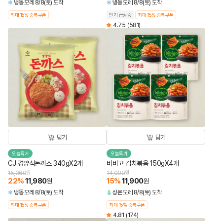
냉동
모레 8/8(토) 도착
냉동
모레 8/8(토) 도착
최대 15% 중복쿠폰
인기 급상승
최대 15% 중복쿠폰
4.75
(581)
담기
담기
오늘특가
오늘특가
CJ 경양식돈까스 340gX2개
비비고 김치볶음 150gX4개
15,360
원
14,000
원
22
%
11,980
15
%
11,900
원
원
냉동
모레 8/8(토) 도착
상온
모레 8/8(토) 도착
최대 15% 중복쿠폰
최대 15% 중복쿠폰
4.81
(174)