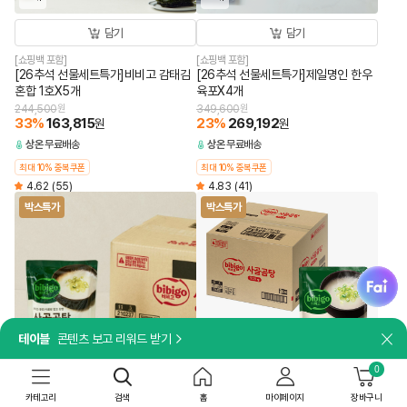
담기
담기
[쇼핑백 포함]
[쇼핑백 포함]
[26추석 선물세트특가]비비고 감태김
[26추석 선물세트특가]제일명인 한우
혼합 1호X5개
육포X4개
244,500
원
349,600
원
33
%
163,815
23
%
269,192
원
원
상온
무료배송
상온
무료배송
최대 10% 중복쿠폰
최대 10% 중복쿠폰
4.62
(55)
4.83
(41)
박스특가
박스특가
fai
테이블
콘텐츠 보고 리워드 받기
닫
30개
18개
0
담기
담기
카테고리
검색
홈
마이페이지
장바구니