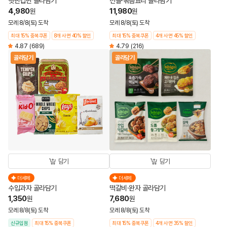
햇반컵반 골라담기
전골·볶음요리 골라담기
4,980
11,980
원
원
모레 8/8(토) 도착
모레 8/8(토) 도착
최대 15% 중복쿠폰
8개 사면 40% 할인
최대 15% 중복쿠폰
4개 사면 45% 할인
4.87
(689)
4.79
(216)
골라담기
골라담기
담기
담기
더세페
더세페
수입과자 골라담기
떡갈비·완자 골라담기
1,350
7,680
원
원
모레 8/8(토) 도착
모레 8/8(토) 도착
신규입점
최대 15% 중복쿠폰
최대 15% 중복쿠폰
4개 사면 35% 할인