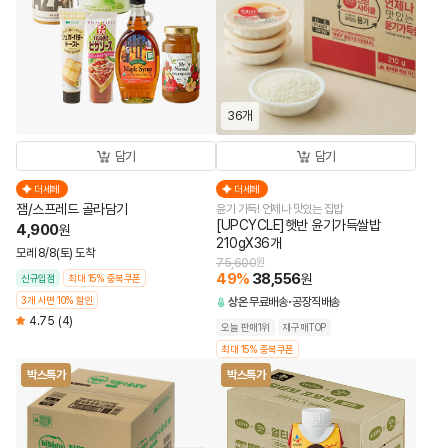
36개
담기
담기
더세페
더세페
잼/스프레드 골라담기
윤기 가득! 언제나 맛있는 집밥
[UPCYCLE]햇반 윤기가득쌀밥
4,900
원
210gX36개
모레 8/8(토) 도착
75,600
원
49
%
38,556
원
신규입점
최대 15% 중복쿠폰
3개 사면 10% 할인
상온
무료배송
공장직배송
4.75
(4)
오늘 판매1위
재구매TOP
최대 15% 중복쿠폰
박스특가
박스특가