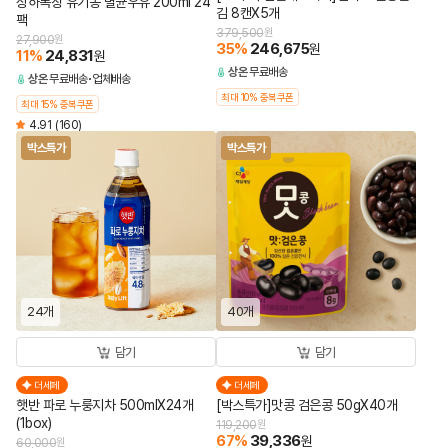
상하목장 유기농 멸균우유 200ml 24
김 8캔X5개
팩
379,500
원
27,900
원
35
%
246,675
원
11
%
24,831
원
상온
무료배송
상온
무료배송
업체배송
최대 10% 중복쿠폰
최대 15% 중복쿠폰
4.91
(160)
박스특가
박스특가
24개
40개
담기
담기
더세페
더세페
햇반 파로 누룽지차 500mlX24개
[박스특가]맛콩 검은콩 50gX40개
(1box)
119,200
원
67
%
39,336
원
60,000
원