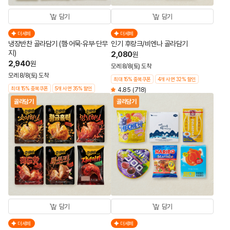
담기
담기
더세페
더세페
냉장반찬 골라담기 (햄·어묵·유부·단무
인기 후랑크/비엔나 골라담기
지)
2,080
원
2,940
원
모레 8/8(토) 도착
모레 8/8(토) 도착
최대 15% 중복쿠폰
4개 사면 32% 할인
최대 15% 중복쿠폰
5개 사면 35% 할인
4.85
(718)
골라담기
골라담기
담기
담기
더세페
더세페