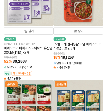
담기
담기
오늘특가
오늘특가
[오늘특가]한끼통살 리얼 마녀스프 토
체지방은 CUT 장건강은 UP
바이오코어 비피더스 다이어트 유산균
마토&비프 x 5개
30캡슐(1개월)X3개
22,500
원
15
%
19,125
원
179,700
원
52
%
86,256
원
냉동
무료배송
업체배송
상온
모레 8/8(토) 도착
4.59
(145)
신상
최대 15% 중복쿠폰
4.74
(489)
골라담기
골라담기