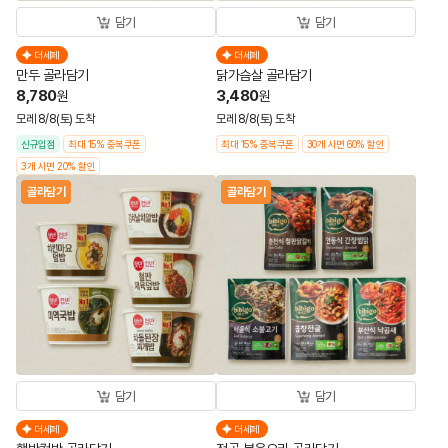
담기
담기
더세페
더세페
만두 골라담기
닭가슴살 골라담기
8,780
3,480
원
원
모레 8/8(토) 도착
모레 8/8(토) 도착
신규입점
최대 15% 중복쿠폰
최대 15% 중복쿠폰
30개 사면 60% 할인
3개 사면 20% 할인
골라담기
골라담기
담기
담기
더세페
더세페