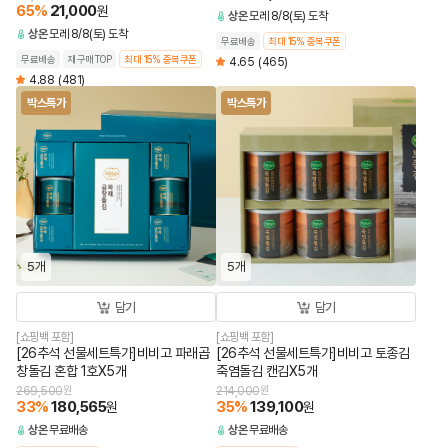
65
%
21,000
원
상온
모레 8/8(토) 도착
상온
모레 8/8(토) 도착
무료배송
최대 15% 중복쿠폰
무료배송
재구매TOP
최대 15% 중복쿠폰
4.65
(465)
4.88
(481)
박스특가
박스특가
5개
5개
담기
담기
[쇼핑백 포함]
[쇼핑백 포함]
[26추석 선물세트특가]비비고 파래곱
[26추석 선물세트특가]비비고 토종김
창돌김 혼합 1호X5개
죽염돌김 캔김X5개
269,500
원
214,000
원
33
%
180,565
35
%
139,100
원
원
상온
무료배송
상온
무료배송