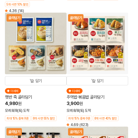
5개 사면 10% 할인
4.36
(14)
골라담기
골라담기
담기
담기
더세페
더세페
햇반 죽 골라담기
주먹밥·볶음밥 골라담기
4,980
3,900
원
원
모레 8/8(토) 도착
모레 8/8(토) 도착
최대 15% 중복쿠폰
8개 사면 55% 할인
최대 15% 중복쿠폰
8개 사면 40% 할인
4.69
(623)
골라담기
골라담기