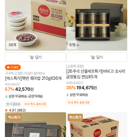
36개
5개
담기
담기
[쇼핑백 포함]
더세페
[26추석 선물세트특가]비비고 초사리
구수하고 찰진 식감이 살아있는
곱창돌김 캔김X5개
[박스특가]햇반 흑미밥 210gX36개
299,500
원
99,000
원
35
%
194,675
원
57
%
42,570
원
상온
무료배송
상온
무료배송
공장직배송
최대 10% 중복쿠폰
인기 급상승
최대 15% 중복쿠폰
4.91
(882)
박스특가
박스특가