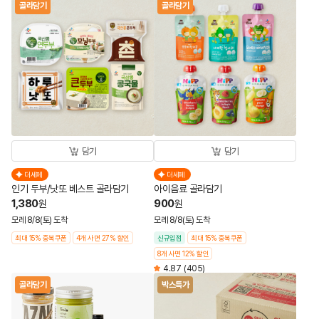
골라담기
골라담기
담기
담기
더세페
더세페
인기 두부/낫또 베스트 골라담기
아이음료 골라담기
1,380
900
원
원
모레 8/8(토) 도착
모레 8/8(토) 도착
최대 15% 중복쿠폰
4개 사면 27% 할인
신규입점
최대 15% 중복쿠폰
8개 사면 12% 할인
4.87
(405)
골라담기
박스특가