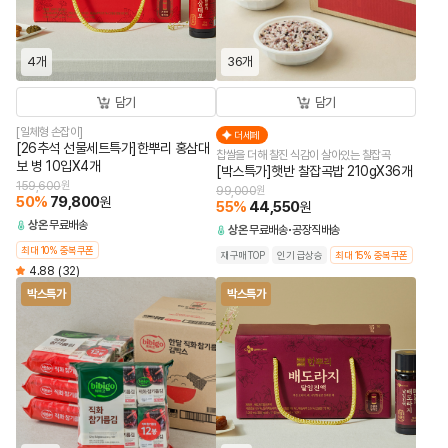
4개
36개
담기
담기
[일체형 손잡이]
더세페
[26추석 선물세트특가]한뿌리 홍삼대
찹쌀을 더해 찰진 식감이 살아있는 찰잡곡
보 병 10입X4개
[박스특가]햇반 찰잡곡밥 210gX36개
159,600
원
99,000
원
50
%
79,800
원
55
%
44,550
원
상온
무료배송
상온
무료배송
공장직배송
최대 10% 중복쿠폰
재구매TOP
인기 급상승
최대 15% 중복쿠폰
4.88
(32)
박스특가
박스특가