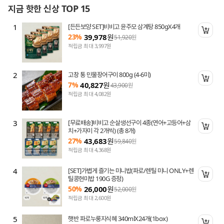
지금 핫한 신상 TOP 15
1
[든든보양 SET]비비고 윤주모 삼계탕 850gX4개
니 담기
장바
23%
39,978
원
51,920
원
적립금 최대 3,997원
2
고창 통 민물장어구이 800g (4-6미)
니 담기
장바
7%
40,827
원
43,900
원
적립금 최대 4,082원
3
[무료배송]비비고 순살생선구이 4종(연어+고등어+삼
니 담기
장바
치+가자미 각 2개씩) (총 8개)
27%
43,683
원
59,840
원
적립금 최대 4,368원
4
[SET]가볍게 즐기는 미니밥(파로/렌틸 미니 ONLY+렌
니 담기
장바
틸콩현미밥 190G 증정)
50%
26,000
원
52,000
원
적립금 최대 2,600원
5
햇반 파로누룽지식혜 340mlX24개(1box)
니 담기
장바