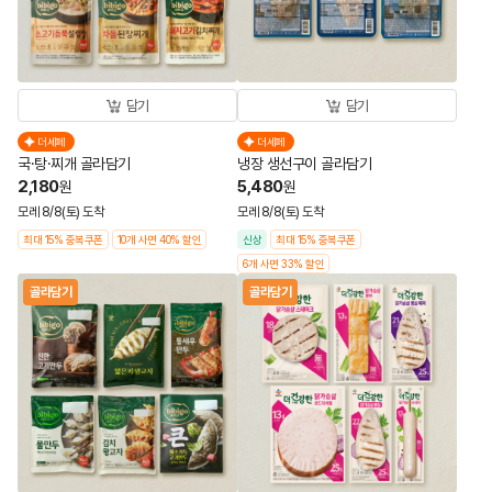
담기
담기
더세페
더세페
국·탕·찌개 골라담기
냉장 생선구이 골라담기
2,180
5,480
원
원
모레 8/8(토) 도착
모레 8/8(토) 도착
최대 15% 중복쿠폰
10개 사면 40% 할인
신상
최대 15% 중복쿠폰
6개 사면 33% 할인
골라담기
골라담기