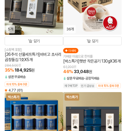
5개
36개
담기
담기
[쇼핑백 포함]
더세페
[26추석 선물세트특가]비비고 초사리
가벼운 마음으로 한끼를
곱창돌김 1호X5개
[박스특가]햇반 작은공기 130gX36개
284,500
원
61,200
원
35
%
184,925
원
46
%
33,048
원
상온
무료배송
상온
무료배송
공장직배송
최대 10% 중복쿠폰
재구매TOP
인기 급상승
최대 15% 중복쿠폰
4.77
(61)
박스특가
박스특가