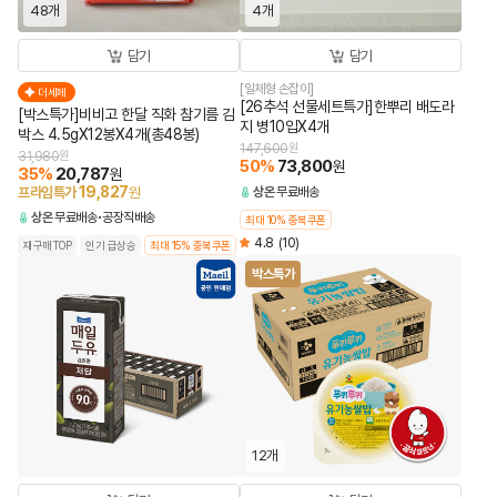
48개
4개
담기
담기
[일체형 손잡이]
더세페
[26추석 선물세트특가]한뿌리 배도라
[박스특가]비비고 한달 직화 참기름 김
지 병10입X4개
박스 4.5gX12봉X4개(총48봉)
147,600
원
31,980
원
50
%
73,800
원
35
%
20,787
원
19,827
프라임특가
원
상온
무료배송
상온
무료배송
공장직배송
최대 10% 중복쿠폰
4.8
(10)
재구매TOP
인기 급상승
최대 15% 중복쿠폰
박스특가
12개