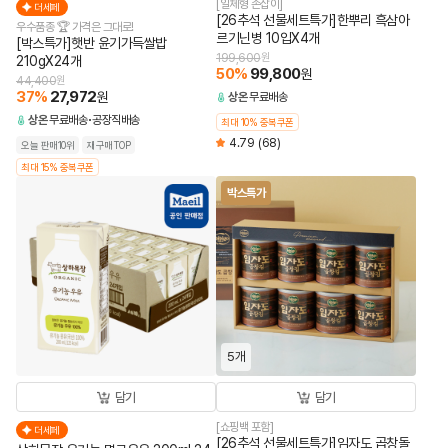
[일체형 손잡이]
더세페
[26추석 선물세트특가]한뿌리 흑삼아
우수품종 🏆 가격은 그대로!
르기닌병 10입X4개
[박스특가]햇반 윤기가득쌀밥
199,600
원
210gX24개
50
%
99,800
원
44,400
원
37
%
27,972
원
상온
무료배송
상온
무료배송
공장직배송
최대 10% 중복쿠폰
4.79
(68)
오늘 판매10위
재구매TOP
최대 15% 중복쿠폰
박스특가
5개
담기
담기
[쇼핑백 포함]
더세페
[26추석 선물세트특가]임자도 곱창돌