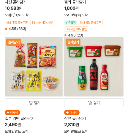
치킨 골라담기
젤리 골라담기
10,980
1,800
원
원
모레 8/8(토) 도착
모레 8/8(토) 도착
최대 15% 중복쿠폰
6개 사면 40% 할인
신규입점
최대 15% 중복쿠폰
4.55
(363)
5개 사면 10% 할인
4.96
(23)
골라담기
골라담기
담기
담기
더세페
더세페
일본 라멘 골라담기
장류 골라담기
2,490
2,810
원
원
모레 8/8(토) 도착
모레 8/8(토) 도착