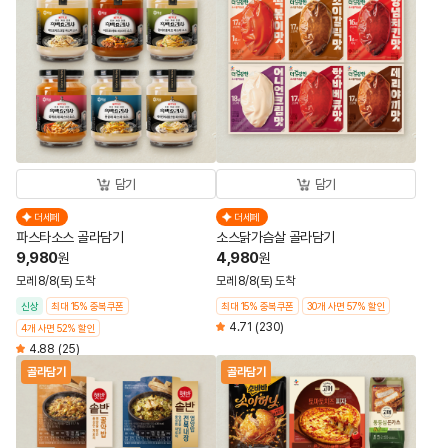
담기
담기
더세페
더세페
파스타소스 골라담기
소스닭가슴살 골라담기
9,980
4,980
원
원
모레 8/8(토) 도착
모레 8/8(토) 도착
신상
최대 15% 중복쿠폰
최대 15% 중복쿠폰
30개 사면 57% 할인
4.71
(230)
4개 사면 52% 할인
4.88
(25)
골라담기
골라담기