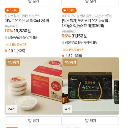
담기
담기
더세페
더세페
설탕 무첨가, 단백질 9g 두유
100% 유기농 쌀과 물로만 지었어요🧒🏻
매일두유 검은콩 190ml 24팩
[박스특가]푸키루키 유기농쌀밥
130gX3번들X12개(총36개)
18,700
원
10
%
16,830
원
70,800
원
56
%
31,152
원
상온
무료배송
업체배송
상온
무료배송
공장직배송
최대 15% 중복쿠폰
최대 15% 중복쿠폰
4.84
(400)
4.82
(366)
박스특가
박스특가
24개
4개
담기
담기