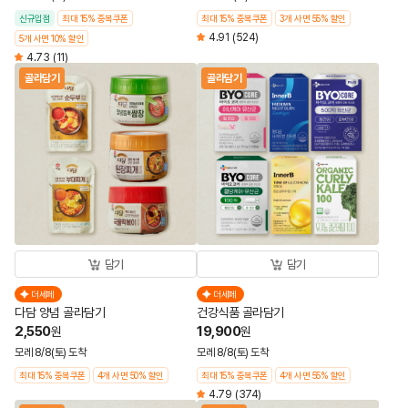
신규입점
최대 15% 중복쿠폰
최대 15% 중복쿠폰
3개 사면 55% 할인
4.91
(524)
5개 사면 10% 할인
4.73
(11)
골라담기
골라담기
담기
담기
더세페
더세페
다담 양념 골라담기
건강식품 골라담기
2,550
19,900
원
원
모레 8/8(토) 도착
모레 8/8(토) 도착
최대 15% 중복쿠폰
4개 사면 50% 할인
최대 15% 중복쿠폰
4개 사면 55% 할인
4.79
(374)