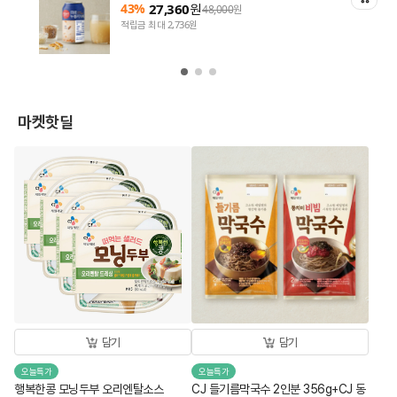
43%
27,360
원
48,000
원
적립금 최대 2,736원
마켓핫딜
담기
담기
오늘특가
오늘특가
행복한콩 모닝두부 오리엔탈소스
CJ 들기름막국수 2인분 356g+CJ 동