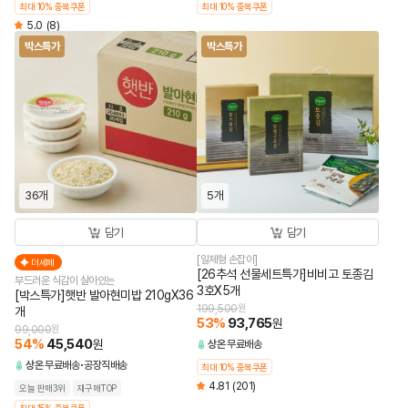
최대 10% 중복쿠폰
최대 10% 중복쿠폰
5.0
(8)
박스특가
박스특가
36개
5개
담기
담기
[일체형 손잡이]
더세페
[26추석 선물세트특가]비비고 토종김
부드러운 식감이 살아있는
3호X5개
[박스특가]햇반 발아현미밥 210gX36
199,500
원
개
53
%
93,765
원
99,000
원
54
%
45,540
원
상온
무료배송
상온
무료배송
공장직배송
최대 10% 중복쿠폰
4.81
(201)
오늘 판매3위
재구매TOP