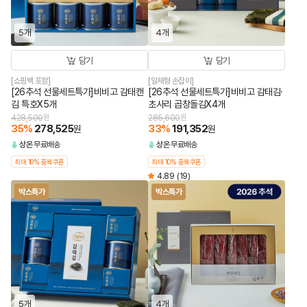
5개
4개
담기
담기
[쇼핑백 포함]
[일체형 손잡이]
[26추석 선물세트특가]비비고 감태캔
[26추석 선물세트특가]비비고 감태김·
김 특호X5개
초사리 곱창돌김X4개
428,500
원
285,600
원
35
%
278,525
33
%
191,352
원
원
상온
무료배송
상온
무료배송
최대 10% 중복쿠폰
최대 10% 중복쿠폰
4.89
(19)
박스특가
박스특가
5개
4개