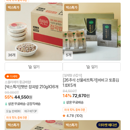
최대 15% 중복쿠폰
박스특가
박스특가
36개
5개
담기
담기
[일체형 손잡이]
더세페
[26추석 선물세트특가]비비고 토종김
소믈리에의 황금배합!
1호X5개
[박스특가]햇반 잡곡밥 210gX36개
84,500
원
99,000
원
14
%
72,670
원
55
%
44,550
원
상온
무료배송
상온
무료배송
공장직배송
최대 10% 중복쿠폰
오늘 판매9위
재구매TOP
4.78
(100)
최대 15% 중복쿠폰
박스특가
박스특가