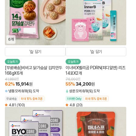
6개
담기
담기
오늘특가
오늘특가
[무료배송]비비고 닭가슴살 김치만두
이너비X벨리곰 PDRN(피디알엔) 리즈
168gX6개
14포X2개
41,880
원
76,000
원
62
%
15,914
55
%
34,200
원
원
냉동
모레 8/8(토) 도착
상온
모레 8/8(토) 도착
무료배송
최대 15% 중복쿠폰
더마켓 Only
최대 15% 중복쿠폰
4.81
(100)
4.8
(20)