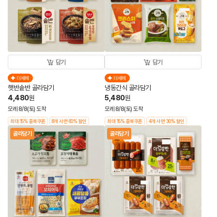
담기
담기
더세페
더세페
햇반솥반 골라담기
냉동간식 골라담기
4,480
5,480
원
원
모레 8/8(토) 도착
모레 8/8(토) 도착
최대 15% 중복쿠폰
8개 사면 60% 할인
최대 15% 중복쿠폰
4개 사면 30% 할인
골라담기
골라담기