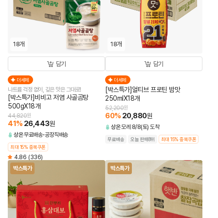
18개
18개
담기
담기
더세페
더세페
[박스특가]얼티브 프로틴 밤맛
나트륨 걱정 없이, 깊은 맛은 그대로!
[박스특가]비비고 저염 사골곰탕
250mlX18개
500gX18개
52,200
원
60
%
20,880
원
44,820
원
41
%
26,443
원
상온
모레 8/8(토) 도착
상온
무료배송
공장직배송
무료배송
오늘 판매8위
최대 15% 중복쿠폰
최대 15% 중복쿠폰
4.86
(336)
박스특가
박스특가