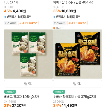
150gX4개
치미비빔막국수 2인분 484.4g
8,000
원
16,460
원
45
%
4,400
35
%
10,699
원
원
냉장
모레 8/8(토) 도착
냉장
모레 8/8(토) 도착
인기 급상승
최대 15% 중복쿠폰
인기 급상승
최대 15% 중복쿠폰
5.0
(1)
담기
담기
오늘특가
오늘특가
비비고 왕교자 1.05kgX3개
소바바 황금홀릭 순살 375gX2개
34,440
원
21,960
원
21
%
27,207
34
%
14,493
원
원