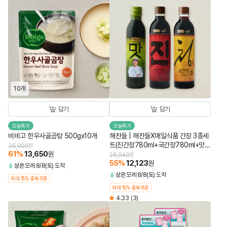
10개
담기
담기
오늘특가
오늘특가
비비고 한우사골곰탕 500gx10개
해찬들 | 해찬들X매일식품 간장 3종세
트(진간장780ml+국간장780ml+맛간
35,000
원
61
%
13,650
원
장소스450ml)
26,940
원
55
%
12,123
원
상온
모레 8/8(토) 도착
상온
모레 8/8(토) 도착
최대 15% 중복쿠폰
최대 15% 중복쿠폰
4.33
(3)