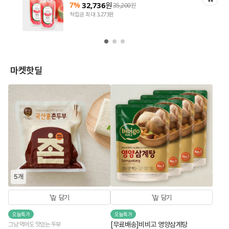
7%
32,736
원
35,200
원
적립금 최대 3,273원
마켓핫딜
5개
담기
담기
오늘특가
오늘특가
[무료배송]비비고 영양삼계탕
그냥 먹어도 맛있는 두부