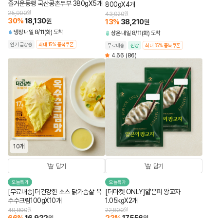
즐거운동행 국산콩촌두부 380gX5개
800gX4개
25,900
원
43,920
원
30
%
18,130
원
13
%
38,210
원
냉장
내일 8/11(화) 도착
상온
내일 8/11(화) 도착
인기 급상승
최대 15% 중복쿠폰
무료배송
신상
최대 15% 중복쿠폰
4.66
(86)
10개
담기
담기
오늘특가
오늘특가
[무료배송]더건강한 소스 닭가슴살 옥
[더마켓 ONLY]얇은피 왕교자
수수크림100gX10개
1.05kgX2개
49,800
원
22,800
원