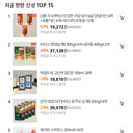
지금 핫한 신상 TOP 15
1
[3종 각 4개씩] 더건강한 저당 닭가슴살 양념치킨 4개
니 담기
장바
+숯불치킨 4개+데리야끼 4개(총 12개)
57%
19,272
원
44,820
원
적립금 최대 1,927원
2
비비고 영양삼계탕 800gX4개+갈비탕 400gX2개
니 담기
장바
40%
37,128
원
61,880
원
적립금 최대 3,712원
3
매일두유 고단백 검은콩 190ml 24팩
니 담기
장바
10%
18,810
원
20,900
원
적립금 최대 1,881원
4
[든든보양 SET]비비고 윤주모 삼계탕 850gX4개
니 담기
장바
23%
39,978
원
51,920
원
적립금 최대 3,997원
5
땡모반 수박주스 200mlX10개
니 담기
장바