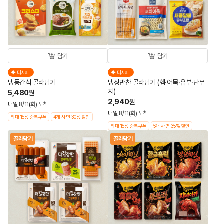
담기
담기
더세페
더세페
냉동간식 골라담기
냉장반찬 골라담기 (햄·어묵·유부·단무
지)
5,480
원
2,940
원
내일 8/11(화) 도착
내일 8/11(화) 도착
최대 15% 중복쿠폰
4개 사면 30% 할인
최대 15% 중복쿠폰
5개 사면 35% 할인
골라담기
골라담기