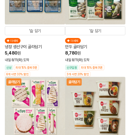
담기
담기
더세페
더세페
냉장 생선구이 골라담기
만두 골라담기
5,480
8,780
원
원
내일 8/11(화) 도착
내일 8/11(화) 도착
신상
최대 15% 중복쿠폰
신규입점
최대 15% 중복쿠폰
6개 사면 33% 할인
3개 사면 20% 할인
골라담기
골라담기