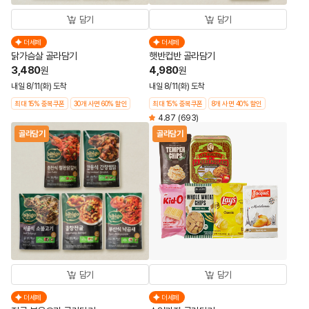
담기
담기
더세페
더세페
닭가슴살 골라담기
햇반컵반 골라담기
3,480
4,980
원
원
내일 8/11(화) 도착
내일 8/11(화) 도착
최대 15% 중복쿠폰
30개 사면 60% 할인
최대 15% 중복쿠폰
8개 사면 40% 할인
4.87
(693)
골라담기
골라담기
담기
담기
더세페
더세페