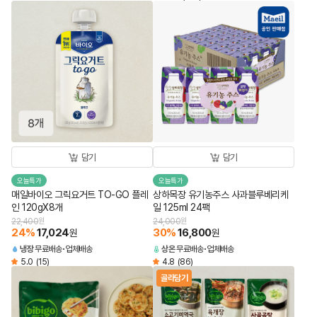
담기
담기
오늘특가
오늘특가
매일바이오 그릭요거트 TO-GO 플레
상하목장 유기농주스 사과블루베리케
인 120gX8개
일 125ml 24팩
22,400
원
24,000
원
24
%
17,024
30
%
16,800
원
원
냉장
무료배송
업체배송
상온
무료배송
업체배송
5.0
(15)
4.8
(86)
골라담기