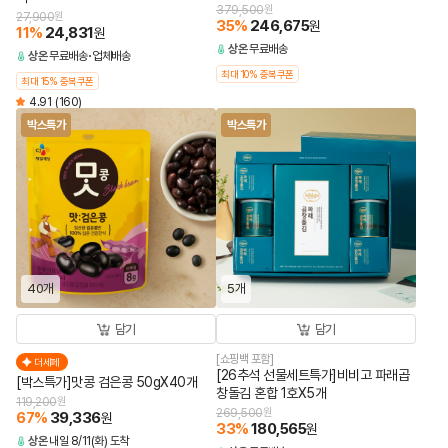
379,500
원
27,900
원
35
%
246,675
원
11
%
24,831
원
상온
무료배송
상온
무료배송
업체배송
최대 10% 중복쿠폰
최대 15% 중복쿠폰
4.91
(160)
박스특가
박스특가
40개
5개
담기
담기
[쇼핑백 포함]
더세페
[26추석 선물세트특가]비비고 파래곱
[박스특가]맛콩 검은콩 50gX40개
창돌김 혼합 1호X5개
119,200
원
269,500
원
67
%
39,336
원
33
%
180,565
원
상온
내일 8/11(화) 도착