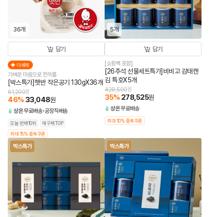
36개
5개
담기
담기
[쇼핑백 포함]
더세페
[26추석 선물세트특가]비비고 감태캔
가벼운 마음으로 한끼를
김 특호X5개
[박스특가]햇반 작은공기 130gX36개
428,500
원
61,200
원
35
%
278,525
원
46
%
33,048
원
상온
무료배송
상온
무료배송
공장직배송
최대 10% 중복쿠폰
오늘 판매10위
재구매TOP
최대 15% 중복쿠폰
박스특가
박스특가