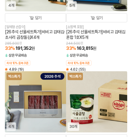
4개
5개
담기
담기
[일체형 손잡이]
[쇼핑백 포함]
[26추석 선물세트특가]비비고 감태김·
[26추석 선물세트특가]비비고 감태김
초사리 곱창돌김X4개
혼합 1호X5개
285,600
원
244,500
원
33
%
191,352
33
%
163,815
원
원
상온
무료배송
상온
무료배송
최대 10% 중복쿠폰
최대 10% 중복쿠폰
4.89
(19)
4.62
(55)
박스특가
박스특가
4개
30개