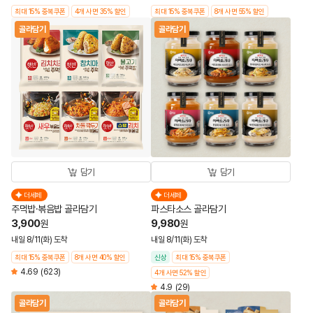
최대 15% 중복쿠폰
4개 사면 35% 할인
최대 15% 중복쿠폰
8개 사면 55% 할인
골라담기
골라담기
담기
담기
더세페
더세페
주먹밥·볶음밥 골라담기
파스타소스 골라담기
3,900
9,980
원
원
내일 8/11(화) 도착
내일 8/11(화) 도착
최대 15% 중복쿠폰
8개 사면 40% 할인
신상
최대 15% 중복쿠폰
4.69
(623)
4개 사면 52% 할인
4.9
(29)
골라담기
골라담기