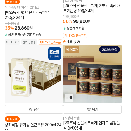
[일체형 손잡이]
더세페
[26추석 선물세트특가]한뿌리 흑삼아
우수품종 🏆 가격은 그대로!
르기닌병 10입X4개
[박스특가]햇반 윤기가득쌀밥
199,600
원
210gX24개
50
%
99,800
원
44,400
원
35
%
28,860
원
상온
무료배송
상온
무료배송
공장직배송
최대 10% 중복쿠폰
4.8
(69)
재구매TOP
인기 급상승
최대 15% 중복쿠폰
박스특가
5개
담기
담기
[쇼핑백 포함]
더세페
[26추석 선물세트특가]임자도 곱창돌
상하목장 유기농 멸균우유 200ml 24
김 8캔X5개
팩