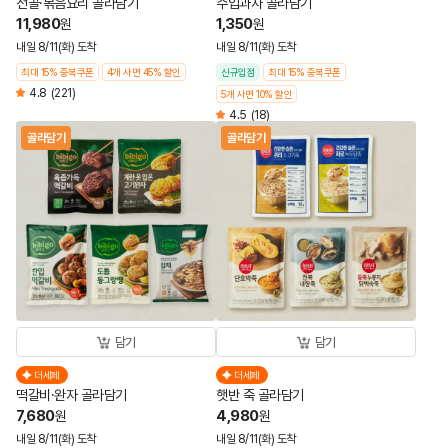
전골·볶음요리 골라담기
수입과자 골라담기
11,980
1,350
원
원
내일 8/11(화) 도착
내일 8/11(화) 도착
최대 15% 중복쿠폰
4개 사면 45% 할인
신규입점
최대 15% 중복쿠폰
4.8
(221)
5개 사면 10% 할인
4.5
(18)
골라담기
골라담기
담기
담기
더세페
더세페
떡갈비·완자 골라담기
햇반 죽 골라담기
7,680
4,980
원
원
내일 8/11(화) 도착
내일 8/11(화) 도착