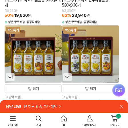
[박스특가]비비고 사골곰탕 500gX18
[박스특가]비비고 한우사골곰탕
개
500gX18개
39,240
원
63,000
원
50
%
19,620
62
%
23,940
원
원
상온
무료배송
공장직배송
상온
무료배송
공장직배송
박스특가
박스특가
5개
5개
fai
담기
담기
[쇼핑백 포함]
[쇼핑백 포함]
[26추석 선물세트특가]백설 프리미엄
[26추석 선물세트특가]백설 프리미엄
냠냠 LIVE
단 하루 방송 특가 혜택
23호X5개
17호X5개
닫
94,500
원
134,500
원
0
30
%
66,150
30
%
94,150
원
원
상온
무료배송
상온
무료배송
카테고리
검색
홈
마이페이지
장바구니