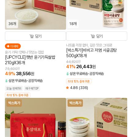
36개
18개
담기
담기
나트륨 걱정 없이, 깊은 맛은 그대로!
더세페
[박스특가]비비고 저염 사골곰탕
윤기 가득! 언제나 맛있는 집밥
500gX18개
[UPCYCLE]햇반 윤기가득쌀밥
44,820
원
210gX36개
41
%
26,443
원
75,600
원
49
%
38,556
원
상온
무료배송
공장직배송
상온
무료배송
공장직배송
최대 15% 중복쿠폰
4.86
(336)
오늘 판매1위
재구매TOP
최대 15% 중복쿠폰
박스특가
박스특가