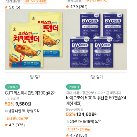
인기 급상승
최대 15% 중복쿠폰
인기 급상승
최대 15% 중복쿠폰
4.79
(262)
5.0
(5)
담기
담기
오늘특가
오늘특가
CJ크리스피치킨텐더300gX2개
국내 최대 보장균수💙비피더스균 4종까지
바이오코어 500억 유산균 60캡슐X4
19,960
원
개(4개월)
52
%
9,580
원
259,600
원
냉동
내일 8/11(화) 도착
52
%
124,608
원
최대 15% 중복쿠폰
상온
내일 8/11(화) 도착
4.7
(375)
최대 15% 중복쿠폰
4.78
(551)