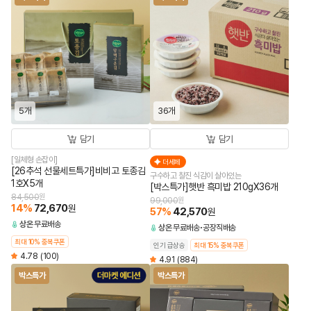
5개
36개
담기
담기
[일체형 손잡이]
더세페
[26추석 선물세트특가]비비고 토종김
구수하고 찰진 식감이 살아있는
1호X5개
[박스특가]햇반 흑미밥 210gX36개
84,500
원
99,000
원
14
%
72,670
원
57
%
42,570
원
상온
무료배송
상온
무료배송
공장직배송
최대 10% 중복쿠폰
인기 급상승
최대 15% 중복쿠폰
4.78
(100)
4.91
(884)
박스특가
박스특가