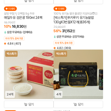
담기
담기
더세페
더세페
설탕 무첨가, 단백질 9g 두유
100% 유기농 쌀과 물로만 지었어요🧒🏻
매일두유 검은콩 190ml 24팩
[박스특가]푸키루키 유기농쌀밥
130gX3번들X12개(총36개)
18,700
원
10
%
16,830
원
70,800
원
56
%
31,152
원
상온
무료배송
업체배송
상온
무료배송
공장직배송
최대 15% 중복쿠폰
최대 15% 중복쿠폰
4.84
(401)
4.82
(369)
박스특가
박스특가
24개
4개
담기
담기