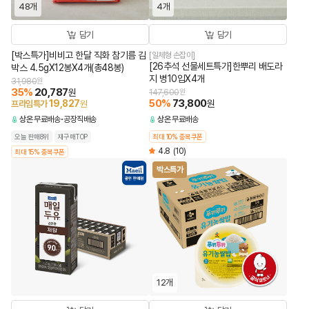
48개
4개
담기
담기
[박스특가]비비고 한달 직화 참기름 김
[일체형 손잡이]
[26추석 선물세트특가]한뿌리 배도라
박스 4.5gX12봉X4개(총48봉)
지 병10입X4개
31,980
원
35
%
20,787
원
147,600
원
50
%
73,800
19,827
원
프라임특가
원
상온
무료배송
공장직배송
상온
무료배송
오늘 판매8위
재구매TOP
최대 10% 중복쿠폰
4.8
(10)
최대 15% 중복쿠폰
박스특가
12개