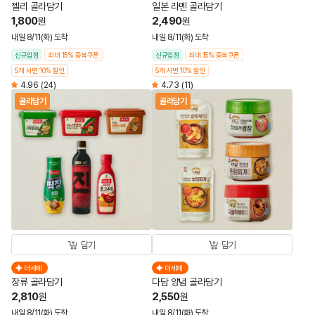
젤리 골라담기
일본 라멘 골라담기
1,800
2,490
원
원
내일 8/11(화) 도착
내일 8/11(화) 도착
신규입점
최대 15% 중복쿠폰
신규입점
최대 15% 중복쿠폰
5개 사면 10% 할인
5개 사면 10% 할인
4.96
(24)
4.73
(11)
골라담기
골라담기
담기
담기
더세페
더세페
장류 골라담기
다담 양념 골라담기
2,810
2,550
원
원
내일 8/11(화) 도착
내일 8/11(화) 도착