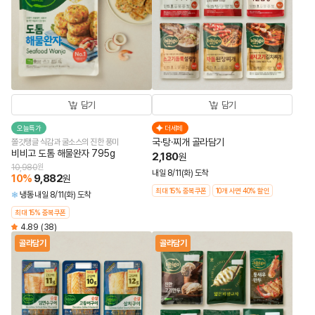
담기
담기
오늘특가
더세페
국·탕·찌개 골라담기
쫄깃탱글 식감과 굴소스의 진한 풍미
비비고 도톰 해물완자 795g
2,180
원
10,980
원
내일 8/11(화) 도착
10
%
9,882
원
최대 15% 중복쿠폰
10개 사면 40% 할인
냉동
내일 8/11(화) 도착
최대 15% 중복쿠폰
4.89
(38)
골라담기
골라담기