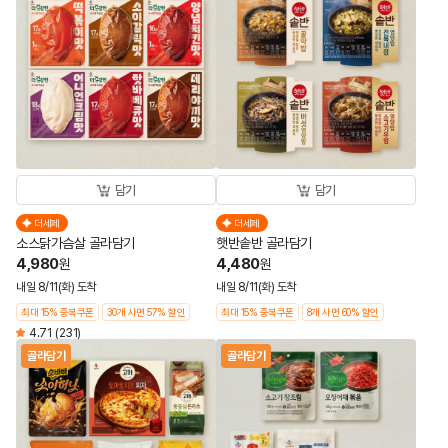
담기
담기
더세페
더세페
소스닭가슴살 골라담기
햇반솥반 골라담기
4,980
4,480
원
원
내일 8/11(화) 도착
내일 8/11(화) 도착
최대 15% 중복쿠폰
30개 사면 57% 할인
최대 15% 중복쿠폰
8개 사면 60% 할인
4.71
(231)
골라담기
골라담기