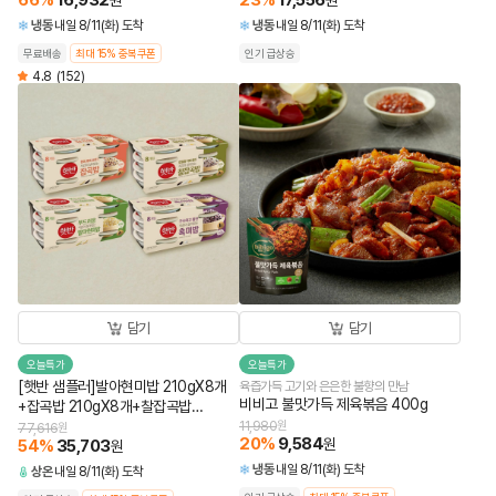
66
%
16,932
23
%
17,556
원
원
냉동
내일 8/11(화) 도착
냉동
내일 8/11(화) 도착
무료배송
최대 15% 중복쿠폰
인기 급상승
4.8
(152)
담기
담기
오늘특가
오늘특가
[햇반 샘플러]발아현미밥 210gX8개
육즙가득 고기와 은은한 불향의 만남
비비고 불맛가득 제육볶음 400g
+잡곡밥 210gX8개+찰잡곡밥
210gX8개+흑미밥 210gX8개(총32
11,980
원
77,616
원
20
%
9,584
원
54
%
35,703
개)
원
냉동
내일 8/11(화) 도착
상온
내일 8/11(화) 도착