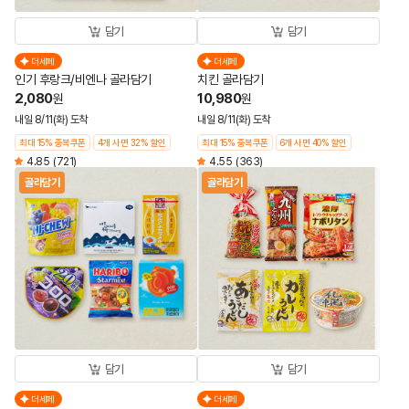
담기
담기
더세페
더세페
인기 후랑크/비엔나 골라담기
치킨 골라담기
2,080
10,980
원
원
내일 8/11(화) 도착
내일 8/11(화) 도착
최대 15% 중복쿠폰
4개 사면 32% 할인
최대 15% 중복쿠폰
6개 사면 40% 할인
4.85
(721)
4.55
(363)
골라담기
골라담기
담기
담기
더세페
더세페