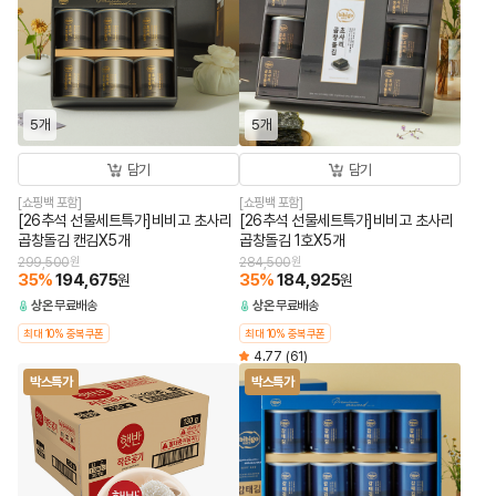
5개
5개
담기
담기
[쇼핑백 포함]
[쇼핑백 포함]
[26추석 선물세트특가]비비고 초사리
[26추석 선물세트특가]비비고 초사리
곱창돌김 캔김X5개
곱창돌김 1호X5개
299,500
원
284,500
원
35
%
194,675
35
%
184,925
원
원
상온
무료배송
상온
무료배송
최대 10% 중복쿠폰
최대 10% 중복쿠폰
4.77
(61)
박스특가
박스특가