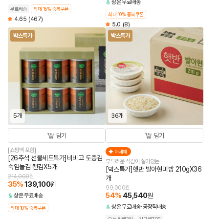
상온
무료배송
무료배송
최대 15% 중복쿠폰
최대 10% 중복쿠폰
4.65
(467)
5.0
(8)
박스특가
박스특가
5개
36개
담기
담기
[쇼핑백 포함]
더세페
[26추석 선물세트특가]비비고 토종김
부드러운 식감이 살아있는
죽염돌김 캔김X5개
[박스특가]햇반 발아현미밥 210gX36
214,000
원
개
35
%
139,100
원
99,000
원
54
%
45,540
원
상온
무료배송
상온
무료배송
공장직배송
최대 10% 중복쿠폰