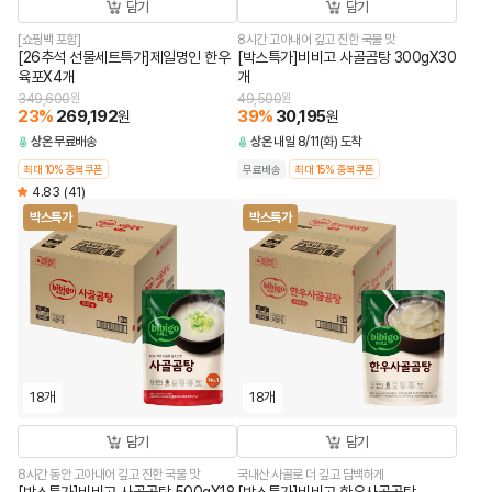
담기
담기
[쇼핑백 포함]
8시간 고아내어 깊고 진한 국물 맛
[26추석 선물세트특가]제일명인 한우
[박스특가]비비고 사골곰탕 300gX30
육포X4개
개
349,600
원
49,500
원
23
%
269,192
39
%
30,195
원
원
상온
무료배송
상온
내일 8/11(화) 도착
최대 10% 중복쿠폰
무료배송
최대 15% 중복쿠폰
4.83
(41)
박스특가
박스특가
18개
18개
담기
담기
8시간 동안 고아내어 깊고 진한 국물 맛
국내산 사골로 더 깊고 담백하게