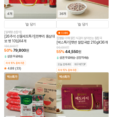
4개
36개
담기
담기
[일체형 손잡이]
더세페
[26추석 선물세트특가]한뿌리 홍삼대
찹쌀을 더해 찰진 식감이 살아있는 찰잡곡
보 병 10입X4개
[박스특가]햇반 찰잡곡밥 210gX36개
159,600
원
99,000
원
50
%
79,800
원
55
%
44,550
원
상온
무료배송
상온
무료배송
공장직배송
최대 10% 중복쿠폰
오늘 판매4위
재구매TOP
4.88
(33)
최대 15% 중복쿠폰
박스특가
박스특가