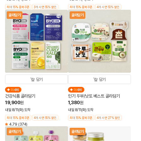
최대 15% 중복쿠폰
3개 사면 55% 할인
최대 15% 중복쿠폰
4개 사면 50% 할인
골라담기
골라담기
담기
담기
더세페
더세페
건강식품 골라담기
인기 두부/낫또 베스트 골라담기
19,900
1,380
원
원
내일 8/11(화) 도착
내일 8/11(화) 도착
최대 15% 중복쿠폰
4개 사면 55% 할인
최대 15% 중복쿠폰
4개 사면 27% 할인
4.79
(374)
골라담기
골라담기