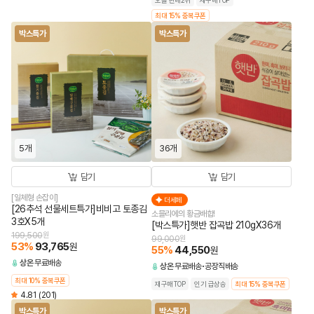
오늘 판매2위
재구매TOP
최대 15% 중복쿠폰
박스특가
박스특가
5개
36개
담기
담기
[일체형 손잡이]
더세페
[26추석 선물세트특가]비비고 토종김
소믈리에의 황금배합!
3호X5개
[박스특가]햇반 잡곡밥 210gX36개
199,500
원
99,000
원
53
%
93,765
원
55
%
44,550
원
상온
무료배송
상온
무료배송
공장직배송
최대 10% 중복쿠폰
재구매TOP
인기 급상승
최대 15% 중복쿠폰
4.81
(201)
박스특가
박스특가