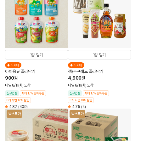
담기
담기
더세페
더세페
아이음료 골라담기
잼/스프레드 골라담기
900
4,900
원
원
내일 8/11(화) 도착
내일 8/11(화) 도착
신규입점
최대 15% 중복쿠폰
신규입점
최대 15% 중복쿠폰
8개 사면 12% 할인
3개 사면 10% 할인
4.87
(409)
4.75
(4)
박스특가
박스특가