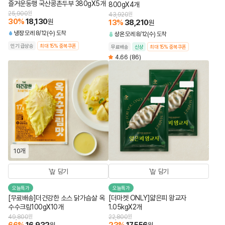
즐거운동행 국산콩촌두부 380gX5개
800gX4개
25,900
원
43,920
원
30
%
18,130
원
13
%
38,210
원
냉장
모레 8/12(수) 도착
상온
모레 8/12(수) 도착
인기 급상승
최대 15% 중복쿠폰
무료배송
신상
최대 15% 중복쿠폰
4.66
(86)
10개
담기
담기
오늘특가
오늘특가
[무료배송]더건강한 소스 닭가슴살 옥
[더마켓 ONLY]얇은피 왕교자
수수크림100gX10개
1.05kgX2개
49,800
원
22,800
원