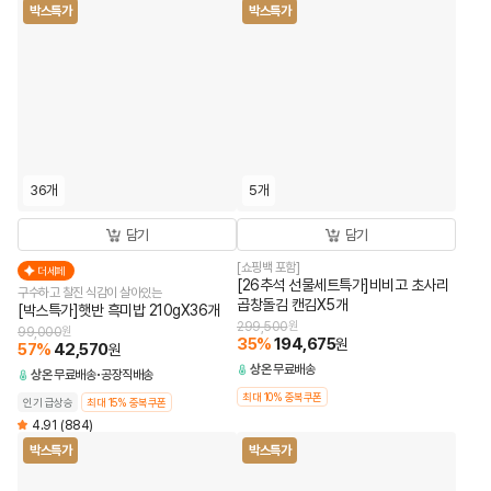
박스특가
박스특가
36개
5개
담기
담기
[쇼핑백 포함]
더세페
[26추석 선물세트특가]비비고 초사리
구수하고 찰진 식감이 살아있는
곱창돌김 캔김X5개
[박스특가]햇반 흑미밥 210gX36개
299,500
원
99,000
원
35
%
194,675
원
57
%
42,570
원
상온
무료배송
상온
무료배송
공장직배송
최대 10% 중복쿠폰
인기 급상승
최대 15% 중복쿠폰
4.91
(884)
박스특가
박스특가