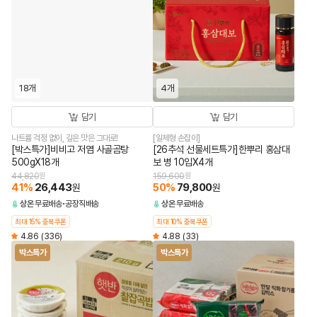
18개
4개
담기
담기
나트륨 걱정 없이, 깊은 맛은 그대로!
[일체형 손잡이]
[박스특가]비비고 저염 사골곰탕
[26추석 선물세트특가]한뿌리 홍삼대
500gX18개
보 병 10입X4개
44,820
원
159,600
원
41
%
26,443
50
%
79,800
원
원
상온
무료배송
공장직배송
상온
무료배송
최대 15% 중복쿠폰
최대 10% 중복쿠폰
4.86
(336)
4.88
(33)
박스특가
박스특가