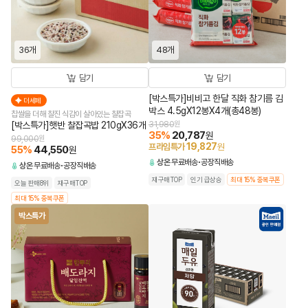
36개
48개
담기
담기
[박스특가]비비고 한달 직화 참기름 김
더세페
박스 4.5gX12봉X4개(총48봉)
찹쌀을 더해 찰진 식감이 살아있는 찰잡곡
[박스특가]햇반 찰잡곡밥 210gX36개
31,980
원
35
%
20,787
원
99,000
원
19,827
프라임특가
원
55
%
44,550
원
상온
무료배송
공장직배송
상온
무료배송
공장직배송
재구매TOP
인기 급상승
최대 15% 중복쿠폰
오늘 판매8위
재구매TOP
최대 15% 중복쿠폰
박스특가