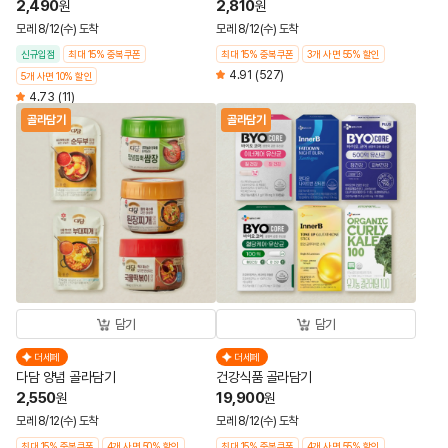
2,490
2,810
원
원
모레 8/12(수) 도착
모레 8/12(수) 도착
신규입점
최대 15% 중복쿠폰
최대 15% 중복쿠폰
3개 사면 55% 할인
4.91
(527)
5개 사면 10% 할인
4.73
(11)
골라담기
골라담기
담기
담기
더세페
더세페
다담 양념 골라담기
건강식품 골라담기
2,550
19,900
원
원
모레 8/12(수) 도착
모레 8/12(수) 도착
최대 15% 중복쿠폰
4개 사면 50% 할인
최대 15% 중복쿠폰
4개 사면 55% 할인