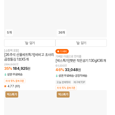
5개
36개
담기
담기
[쇼핑백 포함]
더세페
[26추석 선물세트특가]비비고 초사리
가벼운 마음으로 한끼를
곱창돌김 1호X5개
[박스특가]햇반 작은공기 130gX36개
284,500
원
61,200
원
35
%
184,925
원
46
%
33,048
원
상온
무료배송
상온
무료배송
공장직배송
최대 10% 중복쿠폰
오늘 판매10위
재구매TOP
4.77
(61)
최대 15% 중복쿠폰
박스특가
박스특가