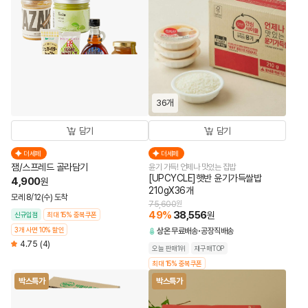
36개
담기
담기
더세페
더세페
잼/스프레드 골라담기
윤기 가득! 언제나 맛있는 집밥
[UPCYCLE]햇반 윤기가득쌀밥
4,900
원
210gX36개
모레 8/12(수) 도착
75,600
원
49
%
38,556
원
신규입점
최대 15% 중복쿠폰
3개 사면 10% 할인
상온
무료배송
공장직배송
4.75
(4)
오늘 판매1위
재구매TOP
최대 15% 중복쿠폰
박스특가
박스특가