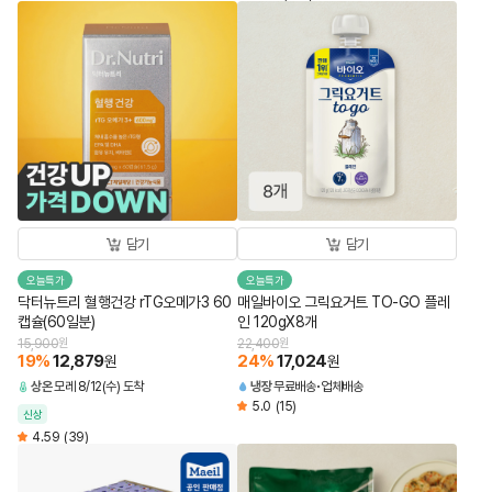
담기
담기
오늘특가
오늘특가
닥터뉴트리 혈행건강 rTG오메가3 60
매일바이오 그릭요거트 TO-GO 플레
캡슐(60일분)
인 120gX8개
15,900
원
22,400
원
19
%
12,879
24
%
17,024
원
원
상온
모레 8/12(수) 도착
냉장
무료배송
업체배송
5.0
(15)
신상
4.59
(39)