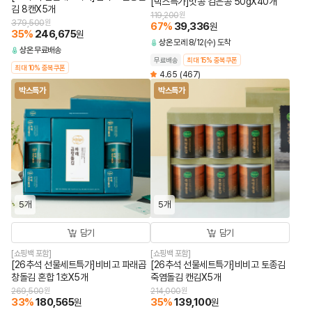
[박스특가]맛콩 검은콩 50gX40개
김 8캔X5개
119,200
원
379,500
원
67
%
39,336
원
35
%
246,675
원
상온
모레 8/12(수) 도착
상온
무료배송
무료배송
최대 15% 중복쿠폰
최대 10% 중복쿠폰
4.65
(467)
박스특가
박스특가
5개
5개
담기
담기
[쇼핑백 포함]
[쇼핑백 포함]
[26추석 선물세트특가]비비고 파래곱
[26추석 선물세트특가]비비고 토종김
창돌김 혼합 1호X5개
죽염돌김 캔김X5개
269,500
원
214,000
원
33
%
180,565
35
%
139,100
원
원