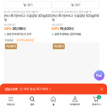
담기
담기
8시간 고아내어 깊고 진한 국물 맛
8시간 동안 고아내어 깊고 진한 국물 맛
[박스특가]비비고 사골곰탕 300gX30
[박스특가]비비고 사골곰탕 500gX18
개
개
49,500
원
39,240
원
39
%
30,195
50
%
19,620
원
원
상온
모레 8/12(수) 도착
상온
무료배송
공장직배송
무료배송
최대 15% 중복쿠폰
박스특가
박스특가
fai
18개
5개
냠냠 LIVE
단 하루 방송 특가 혜택
닫
담기
담기
0
국내산 사골로 더 깊고 담백하게
[쇼핑백 포함]
카테고리
검색
홈
마이페이지
장바구니
[박스특가]비비고 한우사골곰탕
[26추석 선물세트특가]백설 프리미엄