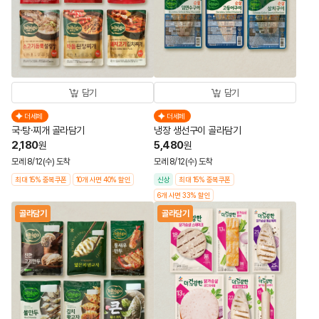
담기
담기
더세페
더세페
국·탕·찌개 골라담기
냉장 생선구이 골라담기
2,180
5,480
원
원
모레 8/12(수) 도착
모레 8/12(수) 도착
최대 15% 중복쿠폰
10개 사면 40% 할인
신상
최대 15% 중복쿠폰
6개 사면 33% 할인
골라담기
골라담기