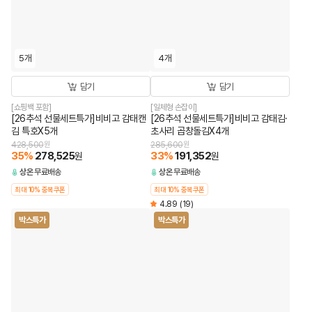
5개
4개
담기
담기
[쇼핑백 포함]
[일체형 손잡이]
[26추석 선물세트특가]비비고 감태캔
[26추석 선물세트특가]비비고 감태김·
김 특호X5개
초사리 곱창돌김X4개
428,500
원
285,600
원
35
%
278,525
33
%
191,352
원
원
상온
무료배송
상온
무료배송
최대 10% 중복쿠폰
최대 10% 중복쿠폰
4.89
(19)
박스특가
박스특가