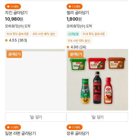
더세페
더세페
치킨 골라담기
젤리 골라담기
10,980
1,800
원
원
모레 8/12(수) 도착
모레 8/12(수) 도착
최대 15% 중복쿠폰
6개 사면 40% 할인
신규입점
최대 15% 중복쿠폰
4.55
(363)
5개 사면 10% 할인
4.96
(24)
골라담기
골라담기
담기
담기
더세페
더세페
일본 라멘 골라담기
장류 골라담기