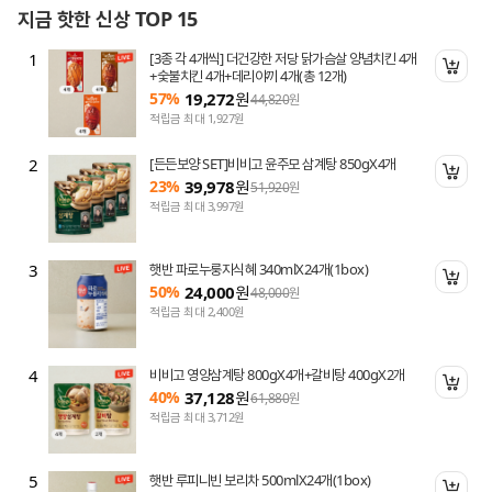
지금 핫한 신상 TOP 15
1
[3종 각 4개씩] 더건강한 저당 닭가슴살 양념치킨 4개
니 담기
장바
+숯불치킨 4개+데리야끼 4개(총 12개)
57%
19,272
원
44,820
원
적립금 최대 1,927원
2
[든든보양 SET]비비고 윤주모 삼계탕 850gX4개
니 담기
장바
23%
39,978
원
51,920
원
적립금 최대 3,997원
3
햇반 파로누룽지식혜 340mlX24개(1box)
니 담기
장바
50%
24,000
원
48,000
원
적립금 최대 2,400원
4
비비고 영양삼계탕 800gX4개+갈비탕 400gX2개
니 담기
장바
40%
37,128
원
61,880
원
적립금 최대 3,712원
5
햇반 루피니빈 보리차 500mlX24개(1box)
니 담기
장바