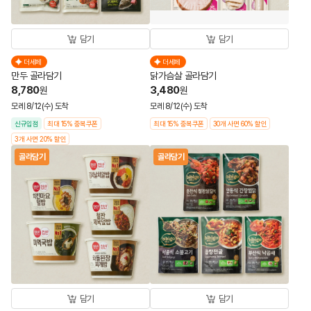
담기
담기
더세페
더세페
만두 골라담기
닭가슴살 골라담기
8,780
3,480
원
원
모레 8/12(수) 도착
모레 8/12(수) 도착
신규입점
최대 15% 중복쿠폰
최대 15% 중복쿠폰
30개 사면 60% 할인
3개 사면 20% 할인
골라담기
골라담기
담기
담기