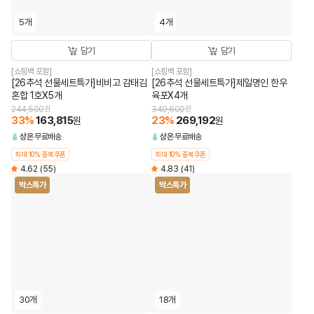
5개
4개
담기
담기
[쇼핑백 포함]
[쇼핑백 포함]
[26추석 선물세트특가]비비고 감태김
[26추석 선물세트특가]제일명인 한우
혼합 1호X5개
육포X4개
244,500
원
349,600
원
33
%
163,815
23
%
269,192
원
원
상온
무료배송
상온
무료배송
최대 10% 중복쿠폰
최대 10% 중복쿠폰
4.62
(55)
4.83
(41)
박스특가
박스특가
30개
18개