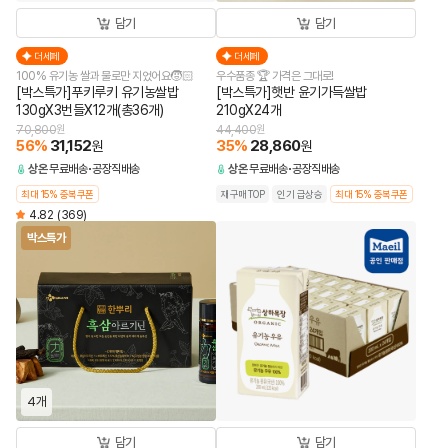
담기
담기
더세페
더세페
100% 유기농 쌀과 물로만 지었어요🧒🏻
우수품종 🏆 가격은 그대로!
[박스특가]푸키루키 유기농쌀밥
[박스특가]햇반 윤기가득쌀밥
130gX3번들X12개(총36개)
210gX24개
70,800
원
44,400
원
56
%
31,152
35
%
28,860
원
원
상온
무료배송
공장직배송
상온
무료배송
공장직배송
최대 15% 중복쿠폰
재구매TOP
인기 급상승
최대 15% 중복쿠폰
4.82
(369)
박스특가
4개
담기
담기