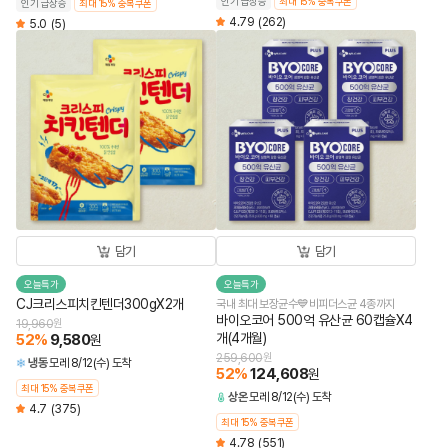
인기 급상승
최대 15% 중복쿠폰
인기 급상승
최대 15% 중복쿠폰
4.79
(262)
5.0
(5)
담기
담기
오늘특가
오늘특가
CJ크리스피치킨텐더300gX2개
국내 최대 보장균수💙비피더스균 4종까지
바이오코어 500억 유산균 60캡슐X4
19,960
원
개(4개월)
52
%
9,580
원
259,600
원
냉동
모레 8/12(수) 도착
52
%
124,608
원
최대 15% 중복쿠폰
상온
모레 8/12(수) 도착
4.7
(375)
최대 15% 중복쿠폰
4.78
(551)