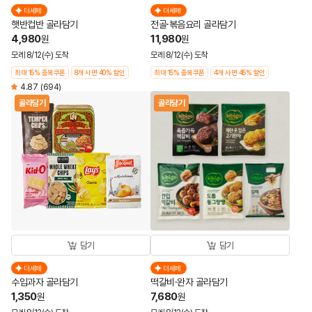
더세페
더세페
햇반컵반 골라담기
전골·볶음요리 골라담기
4,980
11,980
원
원
모레 8/12(수) 도착
모레 8/12(수) 도착
최대 15% 중복쿠폰
8개 사면 40% 할인
최대 15% 중복쿠폰
4개 사면 45% 할인
4.87
(694)
골라담기
골라담기
담기
담기
더세페
더세페
수입과자 골라담기
떡갈비·완자 골라담기
1,350
7,680
원
원