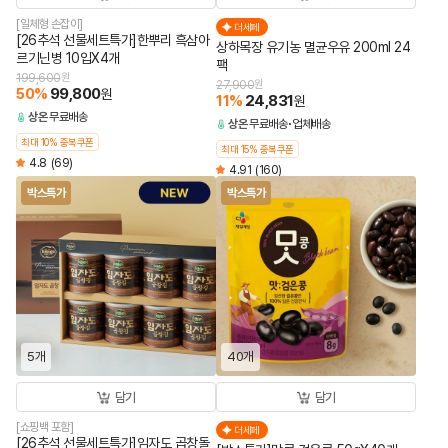
[일체형 손잡이]
더세페
[26추석 선물세트특가]한뿌리 흑삼아
상하목장 유기농 멸균우유 200ml 24
르기닌병 10입X4개
팩
199,600
원
27,900
원
50
%
99,800
원
11
%
24,831
원
상온
무료배송
상온
무료배송
업체배송
최대 10% 중복쿠폰
최대 15% 중복쿠폰
4.8
(69)
4.91
(160)
박스특가
박스특가
5개
40개
담기
담기
[쇼핑백 포함]
더세페
[26추석 선물세트특가]임자도 곱창돌