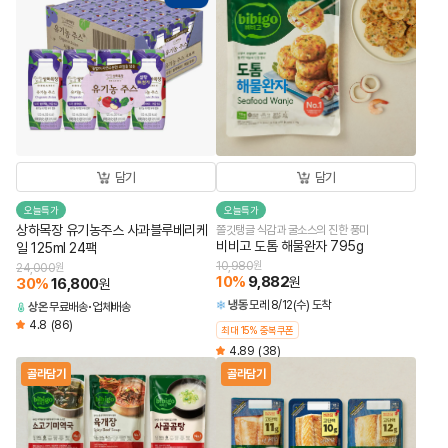
담기
담기
오늘특가
오늘특가
상하목장 유기농주스 사과블루베리케
쫄깃탱글 식감과 굴소스의 진한 풍미
비비고 도톰 해물완자 795g
일 125ml 24팩
10,980
원
24,000
원
10
%
9,882
원
30
%
16,800
원
냉동
모레 8/12(수) 도착
상온
무료배송
업체배송
4.8
(86)
최대 15% 중복쿠폰
4.89
(38)
골라담기
골라담기