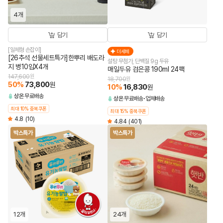
4개
담기
담기
[일체형 손잡이]
더세페
[26추석 선물세트특가]한뿌리 배도라
설탕 무첨가, 단백질 9g 두유
지 병10입X4개
매일두유 검은콩 190ml 24팩
147,600
원
18,700
원
50
%
73,800
원
10
%
16,830
원
상온
무료배송
상온
무료배송
업체배송
최대 10% 중복쿠폰
최대 15% 중복쿠폰
4.8
(10)
4.84
(401)
박스특가
박스특가
12개
24개