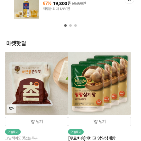
67%
19,800
원
60,000
원
적립금 최대 1,980원
마켓핫딜
5개
담기
담기
오늘특가
오늘특가
[무료배송]비비고 영양삼계탕
그냥 먹어도 맛있는 두부