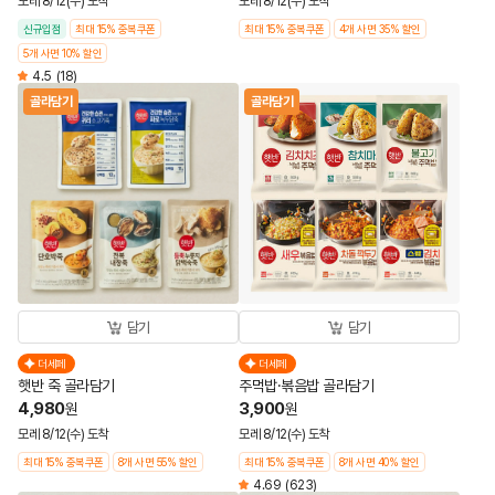
모레 8/12(수) 도착
모레 8/12(수) 도착
신규입점
최대 15% 중복쿠폰
최대 15% 중복쿠폰
4개 사면 35% 할인
5개 사면 10% 할인
4.5
(18)
골라담기
골라담기
담기
담기
더세페
더세페
햇반 죽 골라담기
주먹밥·볶음밥 골라담기
4,980
3,900
원
원
모레 8/12(수) 도착
모레 8/12(수) 도착
최대 15% 중복쿠폰
8개 사면 55% 할인
최대 15% 중복쿠폰
8개 사면 40% 할인
4.69
(623)