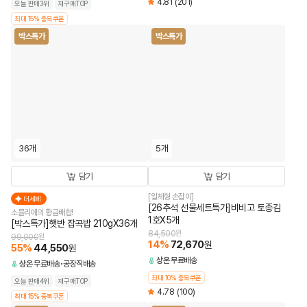
4.81
(201)
오늘 판매3위
재구매TOP
최대 15% 중복쿠폰
박스특가
박스특가
36개
5개
담기
담기
[일체형 손잡이]
더세페
[26추석 선물세트특가]비비고 토종김
소믈리에의 황금배합!
1호X5개
[박스특가]햇반 잡곡밥 210gX36개
84,500
원
99,000
원
14
%
72,670
원
55
%
44,550
원
상온
무료배송
상온
무료배송
공장직배송
최대 10% 중복쿠폰
오늘 판매4위
재구매TOP
4.78
(100)
최대 15% 중복쿠폰