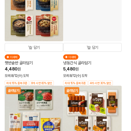
담기
담기
더세페
더세페
햇반솥반 골라담기
냉동간식 골라담기
4,480
5,480
원
원
모레 8/12(수) 도착
모레 8/12(수) 도착
최대 15% 중복쿠폰
8개 사면 60% 할인
최대 15% 중복쿠폰
4개 사면 30% 할인
골라담기
골라담기