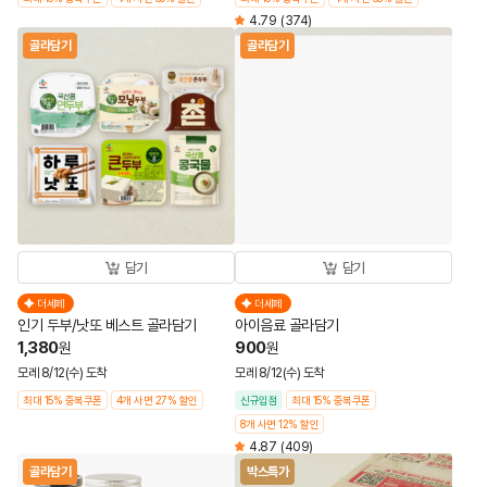
4.79
(374)
골라담기
골라담기
담기
담기
더세페
더세페
인기 두부/낫또 베스트 골라담기
아이음료 골라담기
1,380
900
원
원
모레 8/12(수) 도착
모레 8/12(수) 도착
최대 15% 중복쿠폰
4개 사면 27% 할인
신규입점
최대 15% 중복쿠폰
8개 사면 12% 할인
4.87
(409)
골라담기
박스특가