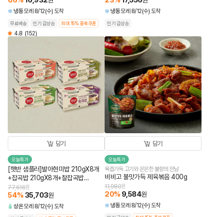
66
%
16,932
23
%
17,556
원
원
냉동
모레 8/12(수) 도착
냉동
모레 8/12(수) 도착
무료배송
인기 급상승
최대 15% 중복쿠폰
인기 급상승
4.8
(152)
담기
담기
오늘특가
오늘특가
[햇반 샘플러]발아현미밥 210gX8개
육즙가득 고기와 은은한 불향의 만남
비비고 불맛가득 제육볶음 400g
+잡곡밥 210gX8개+찰잡곡밥
210gX8개+흑미밥 210gX8개(총32
11,980
원
77,616
원
20
%
9,584
원
54
%
35,703
개)
원
냉동
모레 8/12(수) 도착
상온
모레 8/12(수) 도착