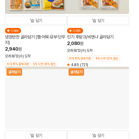
담기
담기
더세페
더세페
냉장반찬 골라담기 (햄·어묵·유부·단무
인기 후랑크/비엔나 골라담기
지)
2,080
원
2,940
원
모레 8/12(수) 도착
모레 8/12(수) 도착
최대 15% 중복쿠폰
4개 사면 32% 할인
최대 15% 중복쿠폰
5개 사면 35% 할인
4.85
(721)
골라담기
골라담기
담기
담기