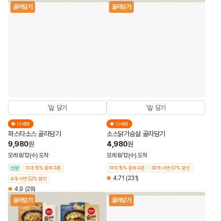
골라담기
골라담기
담기
담기
더세페
더세페
파스타소스 골라담기
소스닭가슴살 골라담기
9,980
4,980
원
원
모레 8/12(수) 도착
모레 8/12(수) 도착
신상
최대 15% 중복쿠폰
최대 15% 중복쿠폰
30개 사면 57% 할인
4.71
(231)
4개 사면 52% 할인
4.9
(29)
골라담기
골라담기