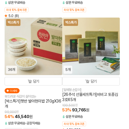
상온
무료배송
상온
무료배송
최대 10% 중복쿠폰
최대 10% 중복쿠폰
5.0
(8)
박스특가
박스특가
36개
5개
담기
담기
[일체형 손잡이]
더세페
[26추석 선물세트특가]비비고 토종김
부드러운 식감이 살아있는
3호X5개
[박스특가]햇반 발아현미밥 210gX36
199,500
원
개
53
%
93,765
원
99,000
원
54
%
45,540
원
상온
무료배송
상온
무료배송
공장직배송
최대 10% 중복쿠폰