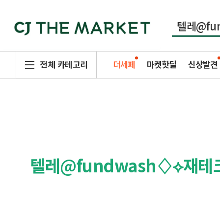
전체 카테고리
더세페
마켓핫딜
신상발견
텔레@fundwash♢⟡재