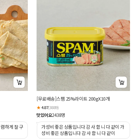
[
[무료배송]스팸 25%라이트 200gX10개
개
★
4.87
(3889)
★
맛있어요
2438
명
맛
렴하게 잘 구
가성비 좋은 상품입니다 감 사 합 니 다 같이 가
성비 좋은 상품입니다 감 사 합 니 다 같이