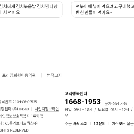
볶음밥 김치찜 다양
떡볶이에 넣어 먹으려고 구매했고 
ㅣ서 먹어요
반찬 만들어 먹어요~
프라임회원이용약관
법적고지
고객행복센터
1668-1953
번호 : 104-86-09535
문자 상담 가능
센터 (우) 04560
사업자정보확인
평일 09시 ~ 18시 / 토요일 09시 ~ 12시 
무
개인정보보호책임자 : 류화정
 : CJ올리브네트웍스㈜
주문 배송 조회
1:1문의
자주찾는 질문
IGHTS RESERVED.