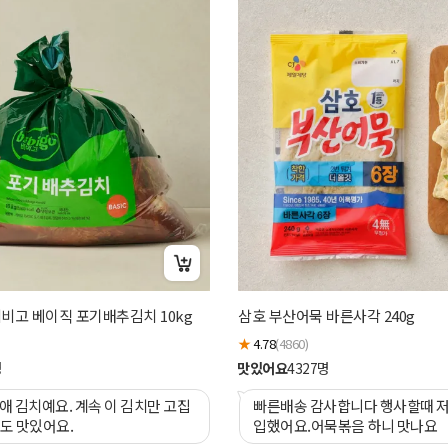
비고 베이직 포기배추김치 10kg
삼호 부산어묵 바른사각 240g
★
4.78
(4860)
명
맛있어요
4327
명
애 김치예요. 계속 이 김치만 고집
빠른배송 감사합니다 행사할때 저
. 익어도 맛있어요.
입했어요.어묵볶음 하니 맛나요