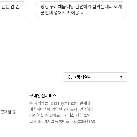
남은 건 밑
항상 구매해둡니당 간편하게 밥먹을때나 찌개
끓일때 넣어서 먹어용 ㅎ
CJ그룹계열사
구매안전서비스
본 사업자는 Toss Payments의 결제대금
예치서비스에 가입된 업체로서, 안전하게
/ 공휴일 휴
거래하실 수 있어요.
서비스 가입 확인
결제대금예치업 등록번호 : 02-006-00059