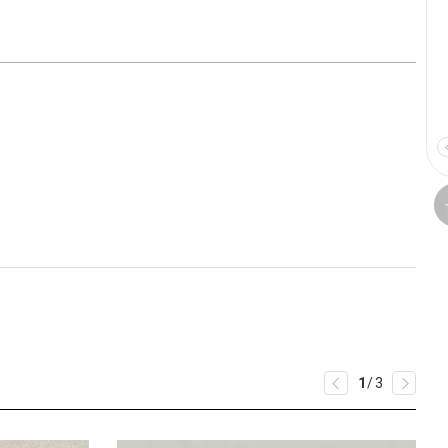
1
/
3