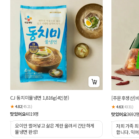
CJ 동치미물냉면 1,816g(4인분)
[주문후생산]비
★
4.82
(4521)
★
4.63
(4331)
맛있어요
4019
명
맛있어요
3692
오이만 썰어넣고 삶은 계란 올려서 간단하게
저희 가족 최
물냉면 완성!
합니다