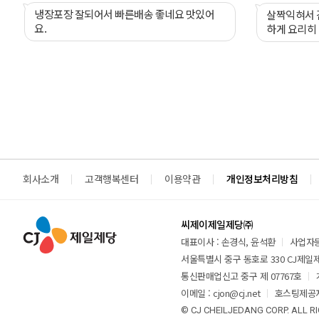
냉장포장 잘되어서 빠른배송 좋네요 맛있어
살짝익혀서 김치찌게 김치
요.
하게 요리히
회사소개
고객행복센터
이용약관
개인정보처리방침
씨제이제일제당㈜
대표이사 : 손경식, 윤석환
사업자등록
서울특별시 중구 동호로 330 CJ제일제당
통신판매업신고 중구 제 07767호
이메일 : cjon@cj.net
호스팅제공자
© CJ CHEILJEDANG CORP. ALL R