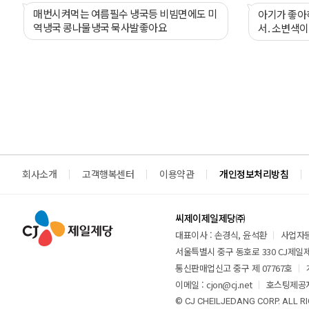
매번시켜먹는 여름필수 냉국등 비빔면에도 미
아기가 좋아
역냉국 콩나물냉국 묵사발좋아요
서. 소변색이
회사소개
고객행복센터
이용약관
개인정보처리방침
씨제이제일제당㈜
대표이사 : 손경식, 윤석환
사업자등록
서울특별시 중구 동호로 330 CJ제일제당
통신판매업신고 중구 제 07767호
이메일 : cjon@cj.net
호스팅제공자
© CJ CHEILJEDANG CORP. ALL R