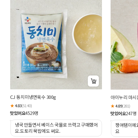
CJ 동치미냉면육수 300g
아이누리 마시는
★
4.83
(5140)
★
4.89
(281)
맛있어요
4529
명
맛있어요
247
명
냉국 만들면서 베이스 국물로 쓰력고 구매했어
쟁여탬이에요 아이가 잘마셔요 많이 달
요.도토리 묵밥에도 써요.
요