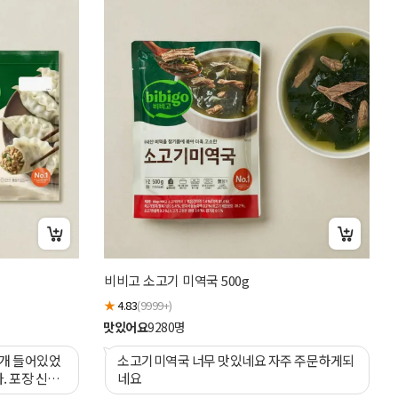
더
비비고 소고기 미역국 500g
★
★
4.83
(9999+)
맛
맛있어요
9280
명
8개 들어있었
소고기미역국 너무 맛있네요 자주 주문하게되
. 포장 신경
네요
 할인도 감사