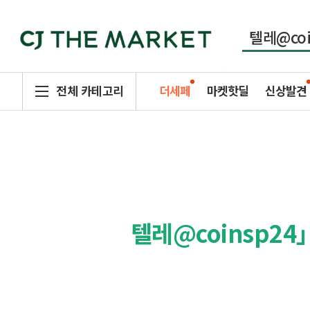
전체 카테고리
더세페
마켓핫딜
신상발견
텔레@coinsp