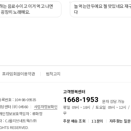
합니다.
하는 음료수이고 이거 먹고 나면
늘 먹는만두예요 젤 맛있네요 재구매예정입니
 굉장히 노래해요.
다
프라임회원이용약관
법적고지
고객행복센터
1668-1953
번호 : 104-86-09535
문자 상담 가능
센터 (우) 04560
사업자정보확인
평일 09시 ~ 18시 / 토요일 09시 ~ 12시 
무
개인정보보호책임자 : 류화정
 : CJ올리브네트웍스㈜
주문 배송 조회
1:1문의
자주찾는 질문
IGHTS RESERVED.