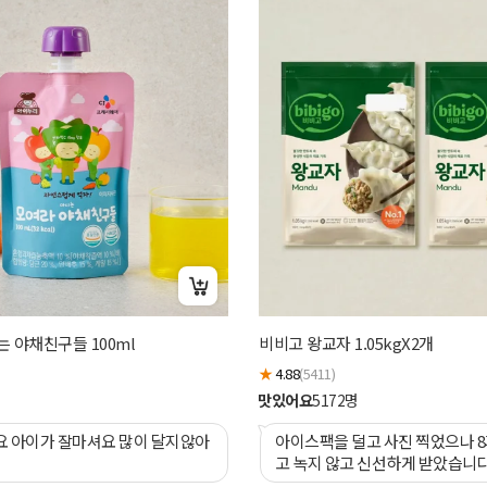
 야채친구들 100ml
비비고 왕교자 1.05kgX2개
★
4.88
(5411)
맛있어요
5172
명
지않아
아이스팩을 덜고 사진 찍었으나 
고 녹지 않고 신선하게 받았습니다
써주신 점 금방 보였어요. 첫구매