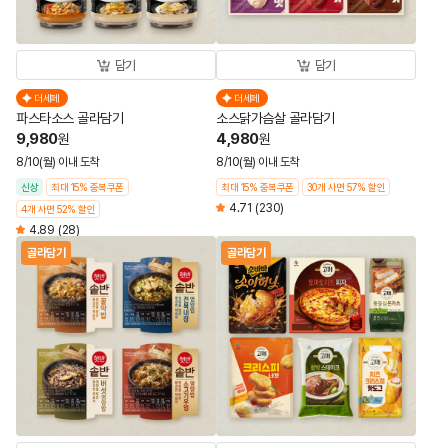
담기
담기
더세페
더세페
파스타소스 골라담기
소스닭가슴살 골라담기
9,980
4,980
원
원
8/10(월) 이내 도착
8/10(월) 이내 도착
신상
최대 15% 중복쿠폰
최대 15% 중복쿠폰
30개 사면 57% 할인
4.71
(230)
4개 사면 52% 할인
4.89
(28)
골라담기
골라담기