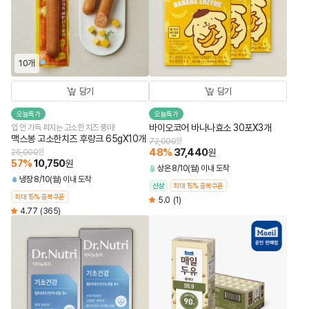
10개
담기
담기
오늘특가
오늘특가
바이오코어 바나나효소 30포X3개
입 안 가득 퍼지는 고소한 치즈 풍미!
맥스봉 고소한치즈 후랑크 65gX10개
72,000
원
48
%
37,440
원
25,000
원
57
%
10,750
원
상온
8/10(월) 이내 도착
냉장
8/10(월) 이내 도착
신상
최대 15% 중복쿠폰
최대 15% 중복쿠폰
5.0
(1)
4.77
(365)