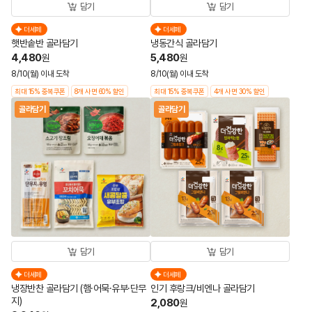
담기
담기
더세페
더세페
햇반솥반 골라담기
냉동간식 골라담기
4,480
5,480
원
원
8/10(월) 이내 도착
8/10(월) 이내 도착
최대 15% 중복쿠폰
8개 사면 60% 할인
최대 15% 중복쿠폰
4개 사면 30% 할인
골라담기
골라담기
담기
담기
더세페
더세페
냉장반찬 골라담기 (햄·어묵·유부·단무
인기 후랑크/비엔나 골라담기
지)
2,080
원