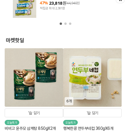
47%
23,818
원
44,940
원
적립금 최대 2,381원
마켓핫딜
6개
담기
담기
오늘특가
오늘특가
비비고 윤주모 삼계탕 850gX2개
행복한콩 연두부네컵 360gX6개