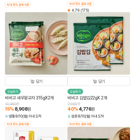
최대 15% 중복쿠폰
최대 15% 중복쿠폰
4.79
(175)
담기
담기
오늘특가
오늘특가
비비고 새우왕교자 315gX2개
비비고 김밥김22gX 2개
10,480
원
7,960
원
15
%
8,908
40
%
4,776
원
원
냉동
8/10(월) 이내 도착
상온
8/10(월) 이내 도착
최대 15% 중복쿠폰
최대 15% 중복쿠폰