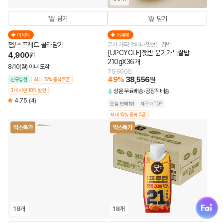
담기
담기
더세페
더세페
잼/스프레드 골라담기
윤기 가득! 언제나 맛있는 집밥
[UPCYCLE]햇반 윤기가득쌀밥
4,900
원
210gX36개
8/10(월) 이내 도착
75,600
원
49
%
38,556
원
신규입점
최대 15% 중복쿠폰
3개 사면 10% 할인
상온
무료배송
공장직배송
4.75
(4)
오늘 판매1위
재구매TOP
최대 15% 중복쿠폰
박스특가
박스특가
fai
18개
18개