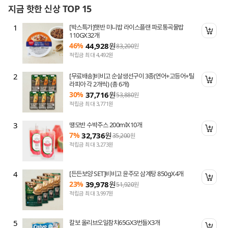
지금 핫한 신상 TOP 15
1
[박스특가]햇반 미니밥 라이스플랜 파로통곡물밥
니 담기
장바
110GX32개
46%
44,928
원
83,200
원
적립금 최대 4,492원
2
[무료배송]비비고 순살생선구이 3종(연어+고등어+틸
니 담기
장바
라피아 각 2개씩) (총 6개)
30%
37,716
원
53,880
원
적립금 최대 3,771원
3
땡모반 수박주스 200mlX10개
니 담기
장바
7%
32,736
원
35,200
원
적립금 최대 3,273원
4
[든든보양 SET]비비고 윤주모 삼계탕 850gX4개
니 담기
장바
23%
39,978
원
51,920
원
적립금 최대 3,997원
5
칼보 올리브오일참치65GX3번들X3개
니 담기
장바