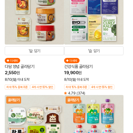
담기
담기
더세페
더세페
다담 양념 골라담기
건강식품 골라담기
2,550
19,900
원
원
8/10(월) 이내 도착
8/10(월) 이내 도착
최대 15% 중복쿠폰
4개 사면 50% 할인
최대 15% 중복쿠폰
4개 사면 55% 할인
4.79
(374)
골라담기
골라담기