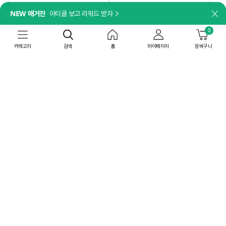
담기
담기
NEW 매거진
아티클 보고 리워드 받자
닫
나트륨 걱정 없이, 깊은 맛은 그대로!
더세페
[박스특가]비비고 저염 사골곰탕
0
[박스특가]얼티브 프로틴 밤맛
500gX18개
250mlX18개
카테고리
검색
홈
마이페이지
장바구니
44,820
원
52,200
원
41
%
26,443
원
60
%
20,880
원
상온
무료배송
공장직배송
상온
8/10(월) 이내 도착
최대 15% 중복쿠폰
무료배송
최대 15% 중복쿠폰
4.86
(337)
박스특가
박스특가
4개
36개
담기
담기
[일체형 손잡이]
더세페