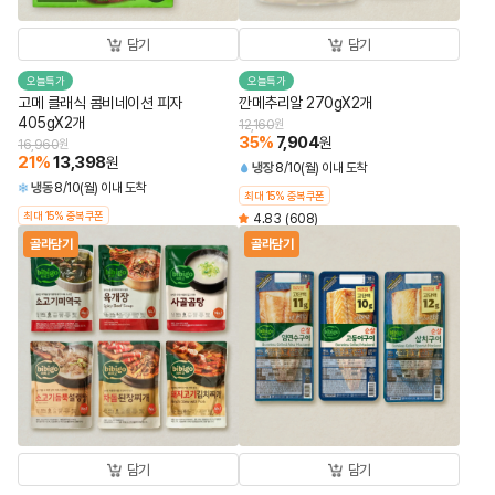
담기
담기
오늘특가
오늘특가
고메 클래식 콤비네이션 피자
깐메추리알 270gX2개
405gX2개
12,160
원
35
%
7,904
원
16,960
원
21
%
13,398
원
냉장
8/10(월) 이내 도착
냉동
8/10(월) 이내 도착
최대 15% 중복쿠폰
최대 15% 중복쿠폰
4.83
(608)
골라담기
골라담기
담기
담기