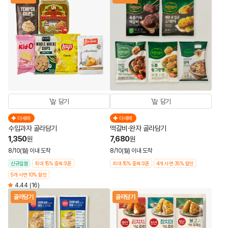
담기
담기
더세페
더세페
수입과자 골라담기
떡갈비·완자 골라담기
1,350
7,680
원
원
8/10(월) 이내 도착
8/10(월) 이내 도착
신규입점
최대 15% 중복쿠폰
최대 15% 중복쿠폰
4개 사면 35% 할인
5개 사면 10% 할인
4.44
(16)
골라담기
골라담기