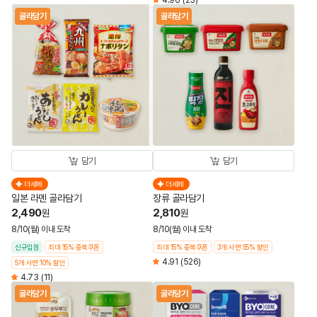
4.96
(23)
골라담기
골라담기
담기
담기
더세페
더세페
일본 라멘 골라담기
장류 골라담기
2,490
2,810
원
원
8/10(월) 이내 도착
8/10(월) 이내 도착
신규입점
최대 15% 중복쿠폰
최대 15% 중복쿠폰
3개 사면 55% 할인
4.91
(526)
5개 사면 10% 할인
4.73
(11)
골라담기
골라담기