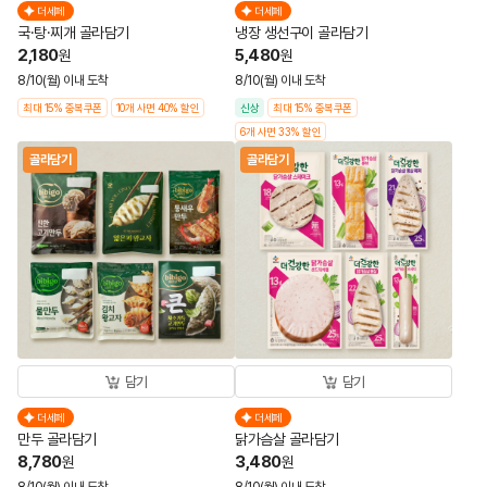
더세페
더세페
국·탕·찌개 골라담기
냉장 생선구이 골라담기
2,180
5,480
원
원
8/10(월) 이내 도착
8/10(월) 이내 도착
최대 15% 중복쿠폰
10개 사면 40% 할인
신상
최대 15% 중복쿠폰
6개 사면 33% 할인
골라담기
골라담기
담기
담기
더세페
더세페
만두 골라담기
닭가슴살 골라담기
8,780
3,480
원
원