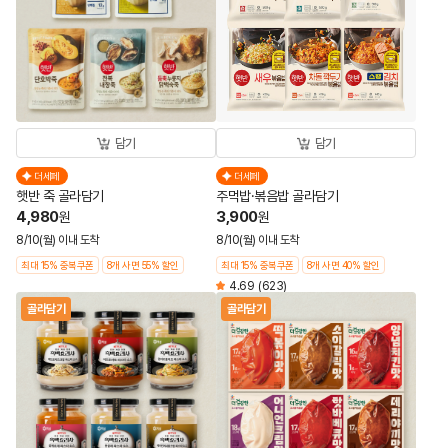
담기
담기
더세페
더세페
햇반 죽 골라담기
주먹밥·볶음밥 골라담기
4,980
3,900
원
원
8/10(월) 이내 도착
8/10(월) 이내 도착
최대 15% 중복쿠폰
8개 사면 55% 할인
최대 15% 중복쿠폰
8개 사면 40% 할인
4.69
(623)
골라담기
골라담기