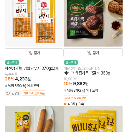
담기
담기
오늘특가
오늘특가
하선정 4無 김밥단무지 370gx2개
해동없이✨초간편✨고기반찬
비비고 육즙가득 떡갈비 360g
5,880
원
28
%
4,233
원
10,980
원
10
%
9,882
원
냉장
8/10(월) 이내 도착
냉동
8/10(월) 이내 도착
인기 급상승
최대 15% 중복쿠폰
최대 15% 중복쿠폰
4.85
(184)