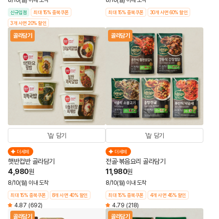
8/10(월) 이내 도착
8/10(월) 이내 도착
신규입점
최대 15% 중복쿠폰
최대 15% 중복쿠폰
30개 사면 60% 할인
3개 사면 20% 할인
골라담기
골라담기
담기
담기
더세페
더세페
햇반컵반 골라담기
전골·볶음요리 골라담기
4,980
11,980
원
원
8/10(월) 이내 도착
8/10(월) 이내 도착
최대 15% 중복쿠폰
8개 사면 40% 할인
최대 15% 중복쿠폰
4개 사면 45% 할인
4.87
(692)
4.79
(218)
골라담기
골라담기