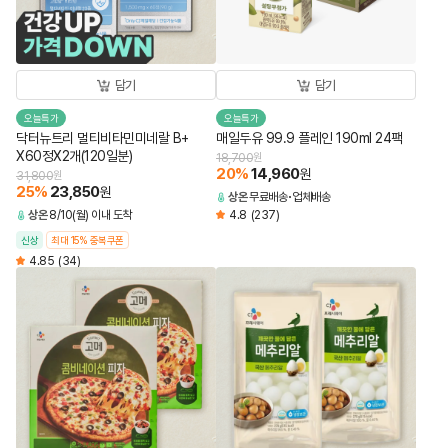
담기
담기
오늘특가
오늘특가
닥터뉴트리 멀티비타민미네랄 B+
매일두유 99.9 플레인 190ml 24팩
X60정X2개(120일분)
18,700
원
20
%
14,960
원
31,800
원
25
%
23,850
원
상온
무료배송
업체배송
상온
8/10(월) 이내 도착
4.8
(237)
신상
최대 15% 중복쿠폰
4.85
(34)