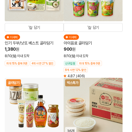
담기
담기
더세페
더세페
인기 두부/낫또 베스트 골라담기
아이음료 골라담기
1,380
900
원
원
8/10(월) 이내 도착
8/10(월) 이내 도착
최대 15% 중복쿠폰
4개 사면 27% 할인
신규입점
최대 15% 중복쿠폰
8개 사면 12% 할인
4.87
(406)
골라담기
박스특가
36개