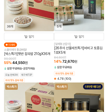
36개
5개
담기
담기
[일체형 손잡이]
더세페
[26추석 선물세트특가]비비고 토종김
소믈리에의 황금배합!
1호X5개
[박스특가]햇반 잡곡밥 210gX36개
84,500
원
99,000
원
14
%
72,670
원
55
%
44,550
원
상온
무료배송
상온
무료배송
공장직배송
최대 10% 중복쿠폰
오늘 판매3위
재구매TOP
4.78
(100)
최대 15% 중복쿠폰
박스특가
박스특가