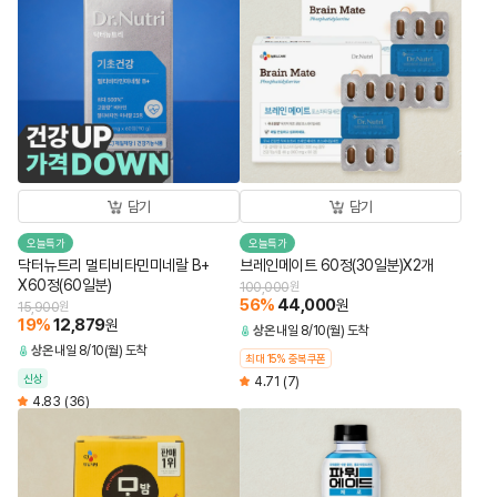
담기
담기
오늘특가
오늘특가
닥터뉴트리 멀티비타민미네랄 B+
브레인메이트 60정(30일분)X2개
X60정(60일분)
100,000
원
56
%
44,000
원
15,900
원
19
%
12,879
원
상온
내일 8/10(월) 도착
상온
내일 8/10(월) 도착
최대 15% 중복쿠폰
신상
4.71
(7)
4.83
(36)