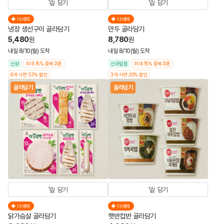
담기
담기
더세페
더세페
냉장 생선구이 골라담기
만두 골라담기
5,480
8,780
원
원
내일 8/10(월) 도착
내일 8/10(월) 도착
신상
최대 15% 중복쿠폰
신규입점
최대 15% 중복쿠폰
6개 사면 33% 할인
3개 사면 20% 할인
골라담기
골라담기
담기
담기
더세페
더세페
닭가슴살 골라담기
햇반컵반 골라담기