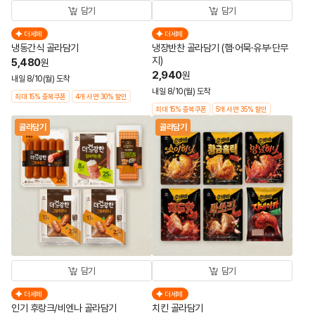
담기
담기
더세페
더세페
냉동간식 골라담기
냉장반찬 골라담기 (햄·어묵·유부·단무
지)
5,480
원
2,940
원
내일 8/10(월) 도착
내일 8/10(월) 도착
최대 15% 중복쿠폰
4개 사면 30% 할인
최대 15% 중복쿠폰
5개 사면 35% 할인
골라담기
골라담기
담기
담기
더세페
더세페
인기 후랑크/비엔나 골라담기
치킨 골라담기