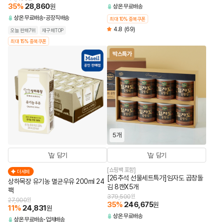
35
%
28,860
원
상온
무료배송
상온
무료배송
공장직배송
최대 10% 중복쿠폰
4.8
(69)
오늘 판매7위
재구매TOP
최대 15% 중복쿠폰
박스특가
5개
담기
담기
[쇼핑백 포함]
더세페
[26추석 선물세트특가]임자도 곱창돌
상하목장 유기농 멸균우유 200ml 24
김 8캔X5개
팩
379,500
원
27,900
원
35
%
246,675
원
11
%
24,831
원
상온
무료배송
상온
무료배송
업체배송