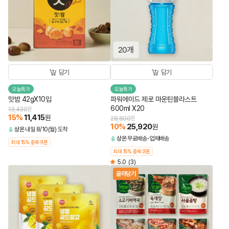
담기
담기
오늘특가
오늘특가
맛밤 42gX10입
파워에이드 제로 마운틴블라스트
600ml X20
13,430
원
15
%
11,415
원
28,800
원
10
%
25,920
원
상온
내일 8/10(월) 도착
상온
무료배송
업체배송
최대 15% 중복쿠폰
최대 15% 중복쿠폰
5.0
(3)
골라담기