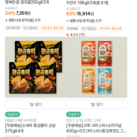
행복한콩 콩국물350gX3개
치만두 168gX3개(총 6개)
9,540
원
41,880
원
24
%
7,250
원
62
%
15,914
원
냉장
내일 8/10(월) 도착
냉동
내일 8/10(월) 도착
재구매TOP
인기 급상승
최대 15% 중복쿠폰
무료배송
인기 급상승
최대 15% 중복쿠폰
4.53
(17)
담기
담기
오늘특가
오늘특가
배달보다 빠른 바삭혁명!
핫도그 🥇1등 브랜드 고메!
[무료배송]소바바 황금홀릭 순살
[무료배송]고메 크리스피+오리지널
375gX4개
400g+치즈크리스피+통모짜핫도그
340g (총 4개)
원
원