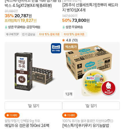
[박스특가]비비고 한달 직화 참기름 김
[일체형 손잡이]
[26추석 선물세트특가]한뿌리 배도라
박스 4.5gX12봉X4개(총48봉)
지 병10입X4개
31,980
원
35
%
20,787
원
147,600
원
50
%
73,800
19,827
원
프라임특가
원
상온
무료배송
공장직배송
상온
무료배송
재구매TOP
인기 급상승
최대 15% 중복쿠폰
최대 10% 중복쿠폰
4.8
(10)
박스특가
12개
담기
담기
더세페
더세페
설탕 무첨가, 단백질 9g 두유
100% 유기농 쌀과 물로만 지었어요🧒🏻
매일두유 검은콩 190ml 24팩
[박스특가]푸키루키 유기농쌀밥