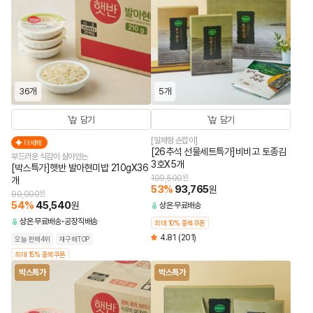
36개
5개
담기
담기
[일체형 손잡이]
더세페
[26추석 선물세트특가]비비고 토종김
부드러운 식감이 살아있는
3호X5개
[박스특가]햇반 발아현미밥 210gX36
199,500
원
개
53
%
93,765
원
99,000
원
54
%
45,540
원
상온
무료배송
상온
무료배송
공장직배송
최대 10% 중복쿠폰
4.81
(201)
오늘 판매4위
재구매TOP
최대 15% 중복쿠폰
박스특가
박스특가