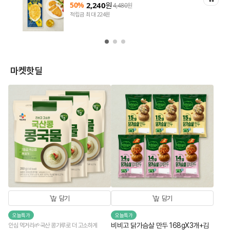
50%
2,240
원
4,480
원
적립금 최대 224원
마켓핫딜
담기
담기
오늘특가
오늘특가
비비고 닭가슴살 만두 168gX3개+김
안심 먹거리🌱국산 콩가루로 더 고소하게