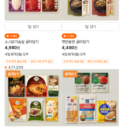
담기
담기
더세페
더세페
소스닭가슴살 골라담기
햇반솥반 골라담기
4,980
4,480
원
원
내일 8/10(월) 도착
내일 8/10(월) 도착
최대 15% 중복쿠폰
30개 사면 57% 할인
최대 15% 중복쿠폰
8개 사면 60% 할인
4.71
(231)
골라담기
골라담기