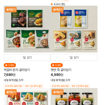
4.44
(16)
골라담기
골라담기
담기
담기
더세페
더세페
떡갈비·완자 골라담기
햇반 죽 골라담기
7,680
4,980
원
원
내일 8/10(월) 도착
내일 8/10(월) 도착
최대 15% 중복쿠폰
4개 사면 35% 할인
최대 15% 중복쿠폰
8개 사면 55% 할인
골라담기
골라담기