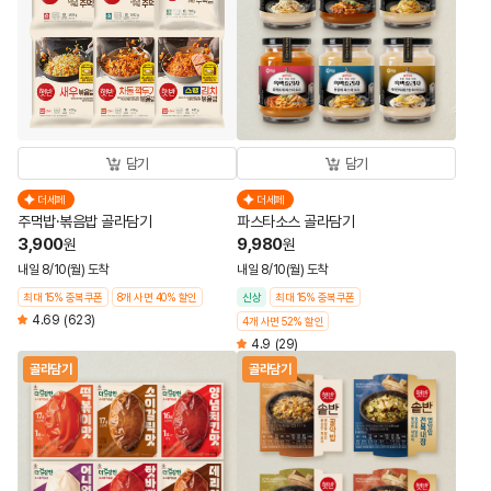
담기
담기
더세페
더세페
주먹밥·볶음밥 골라담기
파스타소스 골라담기
3,900
9,980
원
원
내일 8/10(월) 도착
내일 8/10(월) 도착
최대 15% 중복쿠폰
8개 사면 40% 할인
신상
최대 15% 중복쿠폰
4.69
(623)
4개 사면 52% 할인
4.9
(29)
골라담기
골라담기