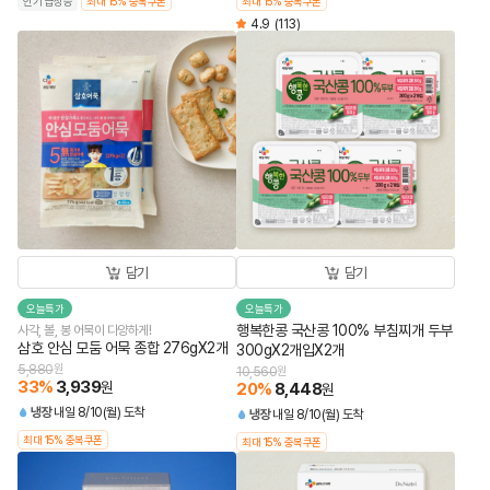
인기 급상승
최대 15% 중복쿠폰
최대 15% 중복쿠폰
4.9
(113)
담기
담기
오늘특가
오늘특가
행복한콩 국산콩 100% 부침찌개 두부
사각, 볼, 봉 어묵이 다양하게!
삼호 안심 모둠 어묵 종합 276gX2개
300gX2개입X2개
5,880
원
10,560
원
33
%
3,939
원
20
%
8,448
원
냉장
내일 8/10(월) 도착
냉장
내일 8/10(월) 도착
최대 15% 중복쿠폰
최대 15% 중복쿠폰