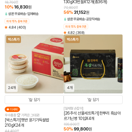
130gX3번들X12개(총36개)
18,700
원
10
%
16,830
원
70,800
원
56
%
31,152
원
상온
무료배송
업체배송
상온
무료배송
공장직배송
최대 15% 중복쿠폰
최대 15% 중복쿠폰
4.84
(400)
4.82
(368)
박스특가
박스특가
24개
4개
담기
담기
[일체형 손잡이]
더세페
[26추석 선물세트특가]한뿌리 흑삼아
우수품종 🏆 가격은 그대로!
르기닌병 10입X4개
[박스특가]햇반 윤기가득쌀밥
199,600
원
210gX24개
50
%
99,800
원
44,400
원