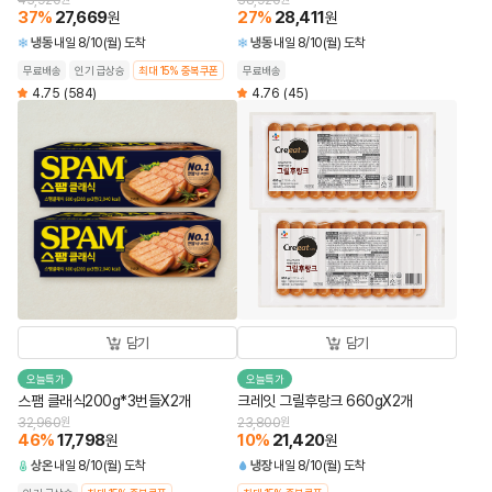
43,920
38,920
37
%
27,669
27
%
28,411
원
원
냉동
내일 8/10(월) 도착
냉동
내일 8/10(월) 도착
무료배송
인기 급상승
최대 15% 중복쿠폰
무료배송
4.75
(584)
4.76
(45)
담기
담기
오늘특가
오늘특가
스팸 클래식200g*3번들X2개
크레잇 그릴후랑크 660gX2개
32,960
원
23,800
원
46
%
17,798
10
%
21,420
원
원
상온
내일 8/10(월) 도착
냉장
내일 8/10(월) 도착