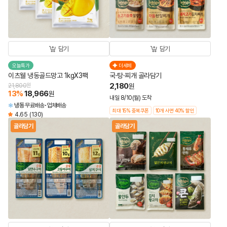
담기
담기
오늘특가
더세페
이츠웰 냉동골드망고 1kgX3팩
국·탕·찌개 골라담기
2,180
21,800
원
원
13
%
18,966
원
내일 8/10(월) 도착
냉동
무료배송
업체배송
최대 15% 중복쿠폰
10개 사면 40% 할인
4.65
(130)
골라담기
골라담기