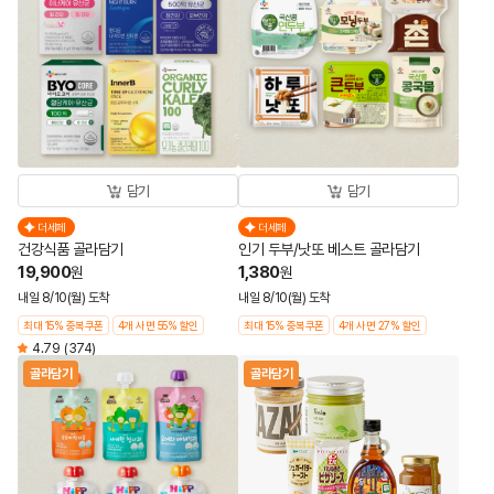
담기
담기
더세페
더세페
건강식품 골라담기
인기 두부/낫또 베스트 골라담기
19,900
1,380
원
원
내일 8/10(월) 도착
내일 8/10(월) 도착
최대 15% 중복쿠폰
4개 사면 55% 할인
최대 15% 중복쿠폰
4개 사면 27% 할인
4.79
(374)
골라담기
골라담기