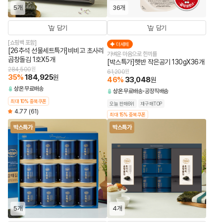
5개
36개
담기
담기
[쇼핑백 포함]
더세페
[26추석 선물세트특가]비비고 초사리
가벼운 마음으로 한끼를
곱창돌김 1호X5개
[박스특가]햇반 작은공기 130gX36개
284,500
원
61,200
원
35
%
184,925
원
46
%
33,048
원
상온
무료배송
상온
무료배송
공장직배송
최대 10% 중복쿠폰
오늘 판매6위
재구매TOP
4.77
(61)
최대 15% 중복쿠폰
박스특가
박스특가
5개
4개