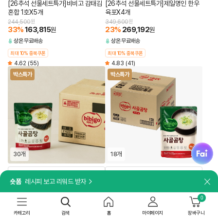
[26추석 선물세트특가]비비고 감태김
[26추석 선물세트특가]제일명인 한우
혼합 1호X5개
육포X4개
244,500
원
349,600
원
33
%
163,815
23
%
269,192
원
원
상온
무료배송
상온
무료배송
최대 10% 중복쿠폰
최대 10% 중복쿠폰
4.62
(55)
4.83
(41)
박스특가
박스특가
fai
30개
18개
담기
담기
숏폼
레시피 보고 리워드 받자
닫
8시간 고아내어 깊고 진한 국물 맛
8시간 동안 고아내어 깊고 진한 국물 맛
[박스특가]비비고 사골곰탕 300gX30
[박스특가]비비고 사골곰탕 500gX18
0
개
개
카테고리
검색
홈
마이페이지
장바구니
49,500
원
39,240
원