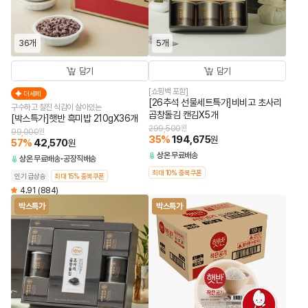
36개
5개
담기
담기
[쇼핑백 포함]
더세페
[26추석 선물세트특가]비비고 초사리
구수하고 찰진 식감이 살아있는
곱창돌김 캔김X5개
[박스특가]햇반 흑미밥 210gX36개
299,500
원
99,000
원
35
%
194,675
원
57
%
42,570
원
상온
무료배송
상온
무료배송
공장직배송
최대 10% 중복쿠폰
인기 급상승
최대 15% 중복쿠폰
4.91
(884)
박스특가
박스특가