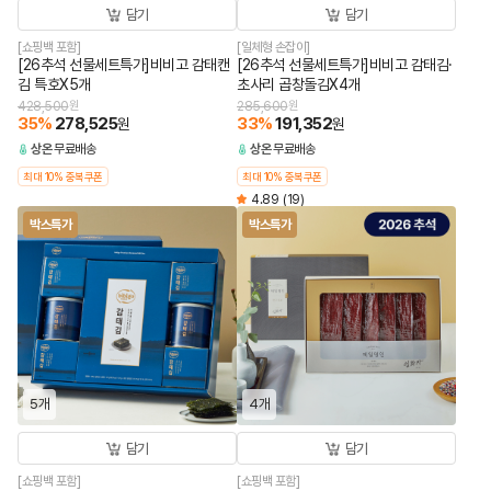
담기
담기
[쇼핑백 포함]
[일체형 손잡이]
[26추석 선물세트특가]비비고 감태캔
[26추석 선물세트특가]비비고 감태김·
김 특호X5개
초사리 곱창돌김X4개
428,500
원
285,600
원
35
%
278,525
33
%
191,352
원
원
상온
무료배송
상온
무료배송
최대 10% 중복쿠폰
최대 10% 중복쿠폰
4.89
(19)
박스특가
박스특가
5개
4개
담기
담기
[쇼핑백 포함]
[쇼핑백 포함]