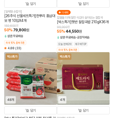
담기
담기
[일체형 손잡이]
더세페
[26추석 선물세트특가]한뿌리 홍삼대
찹쌀을 더해 찰진 식감이 살아있는 찰잡곡
보 병 10입X4개
[박스특가]햇반 찰잡곡밥 210gX36개
159,600
원
99,000
원
50
%
79,800
원
55
%
44,550
원
상온
무료배송
상온
무료배송
공장직배송
최대 10% 중복쿠폰
오늘 판매2위
재구매TOP
4.88
(33)
최대 15% 중복쿠폰
박스특가
박스특가
48개
4개
담기
담기