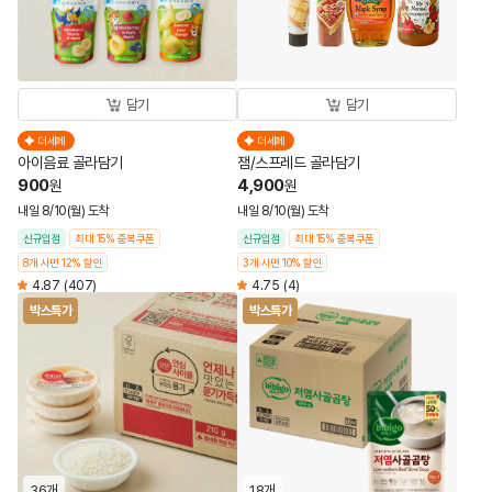
담기
담기
더세페
더세페
아이음료 골라담기
잼/스프레드 골라담기
900
4,900
원
원
내일 8/10(월) 도착
내일 8/10(월) 도착
신규입점
최대 15% 중복쿠폰
신규입점
최대 15% 중복쿠폰
8개 사면 12% 할인
3개 사면 10% 할인
4.87
(407)
4.75
(4)
박스특가
박스특가
36개
18개