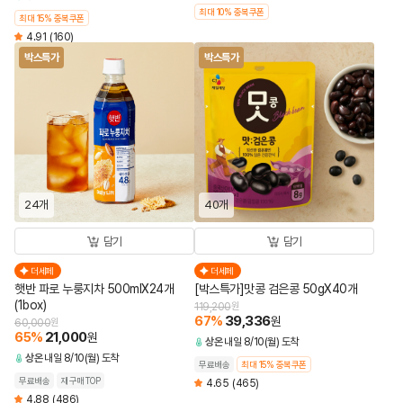
최대 10% 중복쿠폰
최대 15% 중복쿠폰
4.91
(160)
박스특가
박스특가
24개
40개
담기
담기
더세페
더세페
햇반 파로 누룽지차 500mlX24개
[박스특가]맛콩 검은콩 50gX40개
(1box)
119,200
원
67
%
39,336
원
60,000
원
65
%
21,000
원
상온
내일 8/10(월) 도착
상온
내일 8/10(월) 도착
무료배송
최대 15% 중복쿠폰
무료배송
재구매TOP
4.65
(465)
4.88
(486)