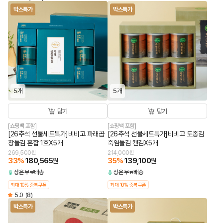
박스특가
박스특가
5개
5개
담기
담기
[쇼핑백 포함]
[쇼핑백 포함]
[26추석 선물세트특가]비비고 파래곱
[26추석 선물세트특가]비비고 토종김
창돌김 혼합 1호X5개
죽염돌김 캔김X5개
269,500
원
214,000
원
33
%
180,565
35
%
139,100
원
원
상온
무료배송
상온
무료배송
최대 10% 중복쿠폰
최대 10% 중복쿠폰
5.0
(8)
박스특가
박스특가