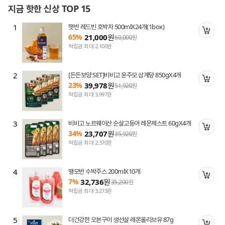
지금 핫한 신상 TOP 15
1
햇반 레드빈 호박차 500mlX24개(1box)
니 담기
장바
65%
21,000
원
60,000
원
적립금 최대 2,100원
2
[든든보양 SET]비비고 윤주모 삼계탕 850gX4개
니 담기
장바
23%
39,978
원
51,920
원
적립금 최대 3,997원
3
비비고 노르웨이산 순살고등어 레몬제스트 60gX4개
니 담기
장바
34%
23,707
원
35,920
원
적립금 최대 2,370원
4
땡모반 수박주스 200mlX10개
니 담기
장바
7%
32,736
원
35,200
원
적립금 최대 3,273원
5
더건강한 오븐구이 생선살 레몬올리브유 87g
니 담기
장바