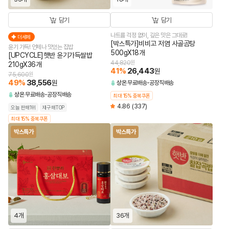
담기
담기
나트륨 걱정 없이, 깊은 맛은 그대로!
더세페
[박스특가]비비고 저염 사골곰탕
윤기 가득! 언제나 맛있는 집밥
500gX18개
[UPCYCLE]햇반 윤기가득쌀밥
44,820
원
210gX36개
41
%
26,443
원
75,600
원
49
%
38,556
원
상온
무료배송
공장직배송
상온
무료배송
공장직배송
최대 15% 중복쿠폰
4.86
(337)
오늘 판매1위
재구매TOP
최대 15% 중복쿠폰
박스특가
박스특가
4개
36개