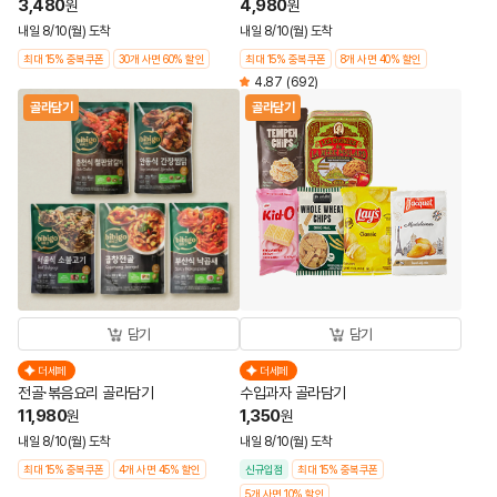
3,480
4,980
원
원
내일 8/10(월) 도착
내일 8/10(월) 도착
최대 15% 중복쿠폰
30개 사면 60% 할인
최대 15% 중복쿠폰
8개 사면 40% 할인
4.87
(692)
골라담기
골라담기
담기
담기
더세페
더세페
전골·볶음요리 골라담기
수입과자 골라담기
11,980
1,350
원
원
내일 8/10(월) 도착
내일 8/10(월) 도착
최대 15% 중복쿠폰
4개 사면 45% 할인
신규입점
최대 15% 중복쿠폰
5개 사면 10% 할인