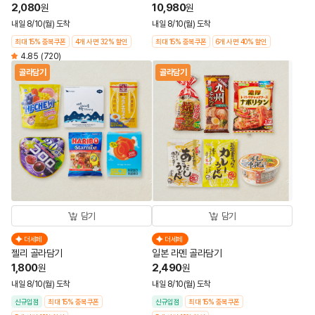
2,080
10,980
원
원
내일 8/10(월) 도착
내일 8/10(월) 도착
최대 15% 중복쿠폰
4개 사면 32% 할인
최대 15% 중복쿠폰
6개 사면 40% 할인
4.85
(720)
골라담기
골라담기
담기
담기
더세페
더세페
젤리 골라담기
일본 라멘 골라담기
1,800
2,490
원
원
내일 8/10(월) 도착
내일 8/10(월) 도착
신규입점
최대 15% 중복쿠폰
신규입점
최대 15% 중복쿠폰