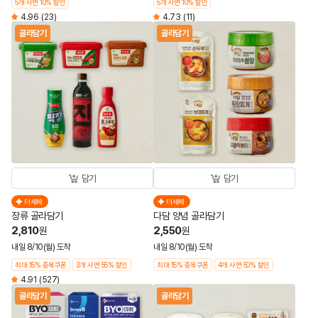
5개 사면 10% 할인
5개 사면 10% 할인
4.96
(23)
4.73
(11)
골라담기
골라담기
담기
담기
더세페
더세페
장류 골라담기
다담 양념 골라담기
2,810
2,550
원
원
내일 8/10(월) 도착
내일 8/10(월) 도착
최대 15% 중복쿠폰
3개 사면 55% 할인
최대 15% 중복쿠폰
4개 사면 50% 할인
4.91
(527)
골라담기
골라담기