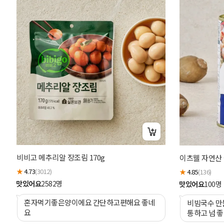
비비고 메추리알 장조림 170g
이츠웰 자연산 
★
4.73
(3012)
★
4.85
(136)
맛있어요
2582
명
맛있어요
100
명
혼자먹기좋은양이에요 간단하고편해요 좋네
비빔국수 만
요
통하고 넘 좋