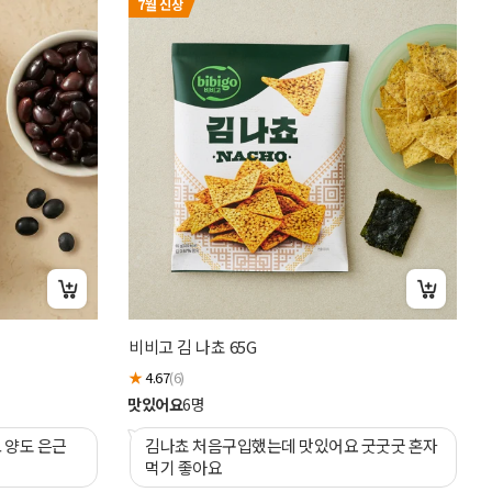
7월 신상
햇
비비고 김 나쵸 65G
★
★
4.67
(6)
맛
맛있어요
6
명
 양도 은근
김나쵸 처음구입했는데 맛있어요 굿굿굿 혼자
먹기 좋아요