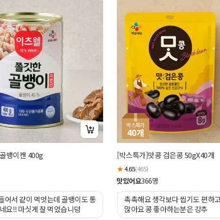
박스특가
40
개
골뱅이캔 400g
[박스특가]맛콩 검은콩 50gX40개
★
4.65
(465)
맛있어요
366
명
들어서 같이 먹엇는데 골뱅이도 통
촉촉해요 생각보다 씹기도 편하고
네요!! 마싯게 잘 먹었습니덩
많아요 콩 좋아하는분은 강추