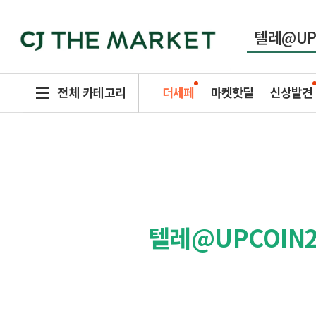
전체 카테고리
더세페
마켓핫딜
신상발견
텔레@UPCOI