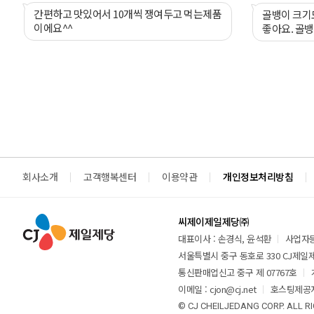
간편하고 맛있어서 10개씩 쟁여두고 먹는제품
골뱅이 크기
이에요^^
좋아요. 골
회사소개
고객행복센터
이용약관
개인정보처리방침
씨제이제일제당㈜
대표이사 : 손경식, 윤석환
사업자등록
서울특별시 중구 동호로 330 CJ제일제당
통신판매업신고 중구 제 07767호
이메일 : cjon@cj.net
호스팅제공자
© CJ CHEILJEDANG CORP. ALL R