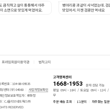
도 큼직하고 살이 통통해서 아주
병아리콩 과 같이 사넉었는데. 검
뱅이 소면으로 맛있게 먹었어요.
맛있어서. 이젠 검콩만 먹네요
프라임회원이용약관
법적고지
고객행복센터
1668-1953
번호 : 104-86-09535
문자 상담 가능
센터 (우) 04560
사업자정보확인
평일 09시 ~ 18시 / 토요일 09시 ~ 12시 
무
개인정보보호책임자 : 류화정
 : CJ올리브네트웍스㈜
주문 배송 조회
1:1문의
자주찾는 질문
IGHTS RESERVED.