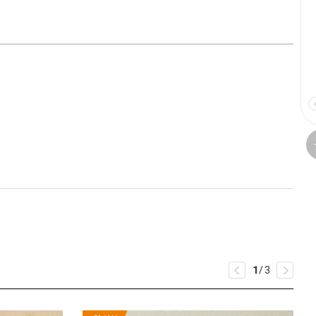
1
/
3