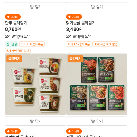
담기
담기
더세페
더세페
만두 골라담기
닭가슴살 골라담기
8,780
3,480
원
원
모레 8/11(화) 도착
모레 8/11(화) 도착
신규입점
최대 15% 중복쿠폰
최대 15% 중복쿠폰
30개 사면 60% 할인
3개 사면 20% 할인
골라담기
골라담기
담기
담기
더세페
더세페