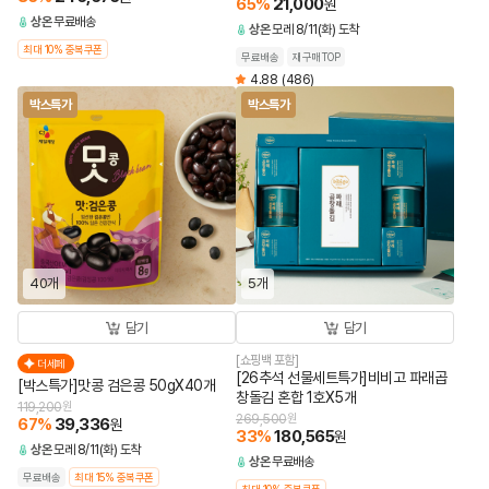
65
%
21,000
원
상온
무료배송
상온
모레 8/11(화) 도착
최대 10% 중복쿠폰
무료배송
재구매TOP
4.88
(486)
박스특가
박스특가
40개
5개
담기
담기
[쇼핑백 포함]
더세페
[26추석 선물세트특가]비비고 파래곱
[박스특가]맛콩 검은콩 50gX40개
창돌김 혼합 1호X5개
119,200
원
269,500
원
67
%
39,336
원
33
%
180,565
원
상온
모레 8/11(화) 도착
상온
무료배송
무료배송
최대 15% 중복쿠폰