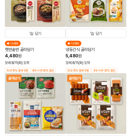
담기
담기
더세페
더세페
햇반솥반 골라담기
냉동간식 골라담기
4,480
5,480
원
원
모레 8/11(화) 도착
모레 8/11(화) 도착
최대 15% 중복쿠폰
8개 사면 60% 할인
최대 15% 중복쿠폰
4개 사면 30% 할인
골라담기
골라담기