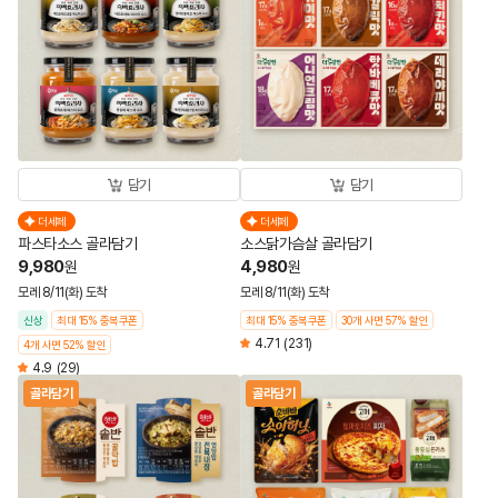
담기
담기
더세페
더세페
파스타소스 골라담기
소스닭가슴살 골라담기
9,980
4,980
원
원
모레 8/11(화) 도착
모레 8/11(화) 도착
신상
최대 15% 중복쿠폰
최대 15% 중복쿠폰
30개 사면 57% 할인
4.71
(231)
4개 사면 52% 할인
4.9
(29)
골라담기
골라담기