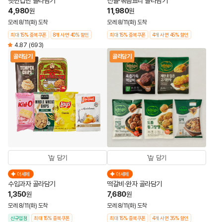
햇반컵반 골라담기
전골·볶음요리 골라담기
4,980
11,980
원
원
모레 8/11(화) 도착
모레 8/11(화) 도착
최대 15% 중복쿠폰
8개 사면 40% 할인
최대 15% 중복쿠폰
4개 사면 45% 할인
4.87
(693)
골라담기
골라담기
담기
담기
더세페
더세페
수입과자 골라담기
떡갈비·완자 골라담기
1,350
7,680
원
원
모레 8/11(화) 도착
모레 8/11(화) 도착
신규입점
최대 15% 중복쿠폰
최대 15% 중복쿠폰
4개 사면 35% 할인