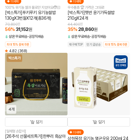
더세페
더세페
100% 유기농 쌀과 물로만 지었어요🧒🏻
우수품종 🏆 가격은 그대로!
[박스특가]푸키루키 유기농쌀밥
[박스특가]햇반 윤기가득쌀밥
130gX3번들X12개(총36개)
210gX24개
70,800
원
44,400
원
56
%
31,152
35
%
28,860
원
원
상온
무료배송
공장직배송
상온
무료배송
공장직배송
최대 15% 중복쿠폰
재구매TOP
인기 급상승
최대 15% 중복쿠폰
4.82
(368)
박스특가
4개
담기
담기
[일체형 손잡이]
더세페
[26추석 선물세트특가]한뿌리 흑삼아
상하목장 유기농 멸균우유 200ml 24