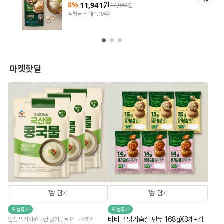
8%
11,941
원
12,980
원
적립금 최대 1,194원
마켓핫딜
담기
담기
오늘특가
오늘특가
비비고 닭가슴살 만두 168gX3개+김
안심 먹거리🌱국산 콩가루로 더 고소하게