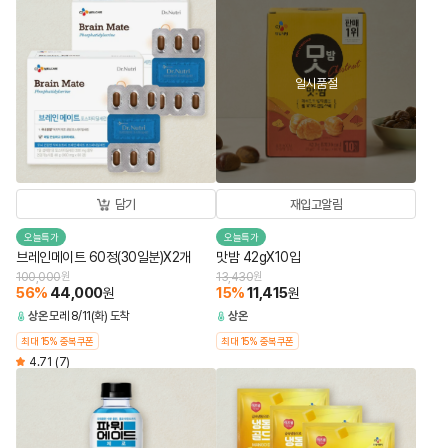
일시품절
재입고알림
담기
오늘특가
오늘특가
브레인메이트 60정(30일분)X2개
맛밤 42gX10입
100,000
원
13,430
원
56
%
44,000
15
%
11,415
원
원
상온
모레 8/11(화) 도착
상온
최대 15% 중복쿠폰
최대 15% 중복쿠폰
4.71
(7)