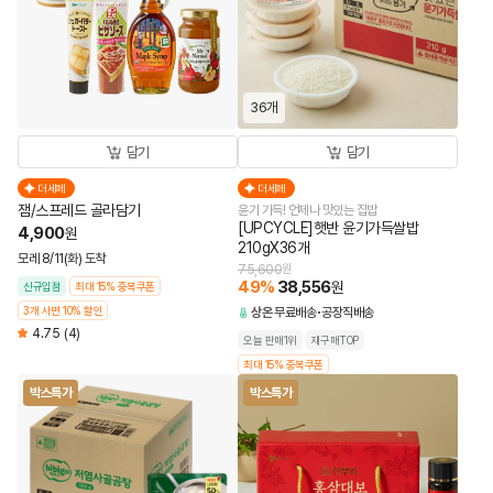
36개
담기
담기
더세페
더세페
잼/스프레드 골라담기
윤기 가득! 언제나 맛있는 집밥
[UPCYCLE]햇반 윤기가득쌀밥
4,900
원
210gX36개
모레 8/11(화) 도착
75,600
원
49
%
38,556
원
신규입점
최대 15% 중복쿠폰
3개 사면 10% 할인
상온
무료배송
공장직배송
4.75
(4)
오늘 판매1위
재구매TOP
최대 15% 중복쿠폰
박스특가
박스특가