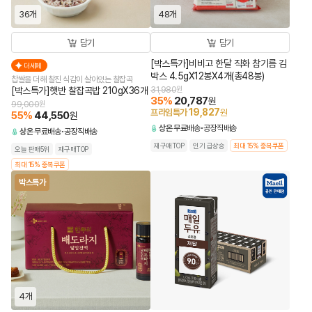
36개
48개
담기
담기
[박스특가]비비고 한달 직화 참기름 김
더세페
박스 4.5gX12봉X4개(총48봉)
찹쌀을 더해 찰진 식감이 살아있는 찰잡곡
[박스특가]햇반 찰잡곡밥 210gX36개
31,980
원
35
%
20,787
원
99,000
원
19,827
프라임특가
원
55
%
44,550
원
상온
무료배송
공장직배송
상온
무료배송
공장직배송
재구매TOP
인기 급상승
최대 15% 중복쿠폰
오늘 판매5위
재구매TOP
최대 15% 중복쿠폰
박스특가
4개