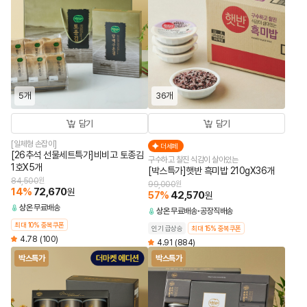
5개
36개
담기
담기
[일체형 손잡이]
더세페
[26추석 선물세트특가]비비고 토종김
구수하고 찰진 식감이 살아있는
1호X5개
[박스특가]햇반 흑미밥 210gX36개
84,500
원
99,000
원
14
%
72,670
원
57
%
42,570
원
상온
무료배송
상온
무료배송
공장직배송
최대 10% 중복쿠폰
인기 급상승
최대 15% 중복쿠폰
4.78
(100)
4.91
(884)
박스특가
박스특가