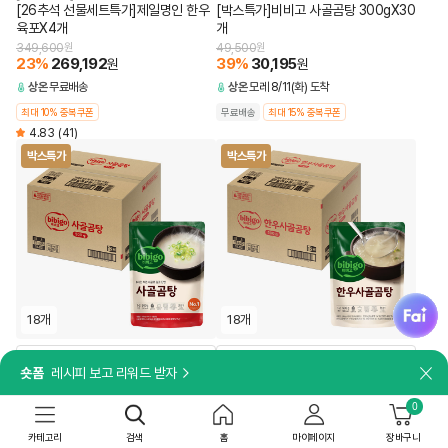
[26추석 선물세트특가]제일명인 한우
[박스특가]비비고 사골곰탕 300gX30
육포X4개
개
349,600
원
49,500
원
23
%
269,192
39
%
30,195
원
원
상온
무료배송
상온
모레 8/11(화) 도착
최대 10% 중복쿠폰
무료배송
최대 15% 중복쿠폰
4.83
(41)
박스특가
박스특가
fai
18개
18개
담기
담기
숏폼
레시피 보고 리워드 받자
닫
8시간 동안 고아내어 깊고 진한 국물 맛
국내산 사골로 더 깊고 담백하게
[박스특가]비비고 사골곰탕 500gX18
[박스특가]비비고 한우사골곰탕
0
개
500gX18개
카테고리
검색
홈
마이페이지
장바구니
39,240
원
63,000
원