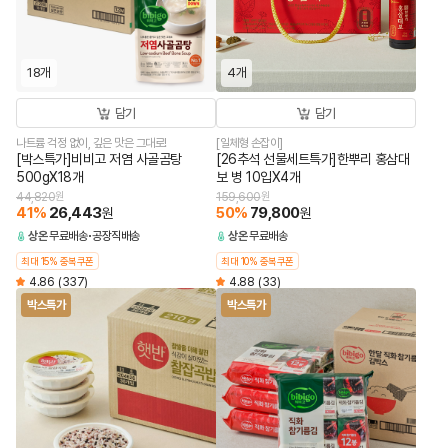
18개
4개
담기
담기
나트륨 걱정 없이, 깊은 맛은 그대로!
[일체형 손잡이]
[박스특가]비비고 저염 사골곰탕
[26추석 선물세트특가]한뿌리 홍삼대
500gX18개
보 병 10입X4개
44,820
원
159,600
원
41
%
26,443
50
%
79,800
원
원
상온
무료배송
공장직배송
상온
무료배송
최대 15% 중복쿠폰
최대 10% 중복쿠폰
4.86
(337)
4.88
(33)
박스특가
박스특가