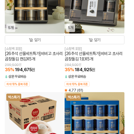
5개
5개
담기
담기
[쇼핑백 포함]
[쇼핑백 포함]
[26추석 선물세트특가]비비고 초사리
[26추석 선물세트특가]비비고 초사리
곱창돌김 캔김X5개
곱창돌김 1호X5개
299,500
원
284,500
원
35
%
194,675
35
%
184,925
원
원
상온
무료배송
상온
무료배송
최대 10% 중복쿠폰
최대 10% 중복쿠폰
4.77
(61)
박스특가
박스특가