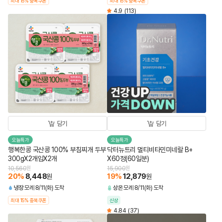
최대 15% 중복쿠폰
최대 15% 중복쿠폰
4.9
(113)
담기
담기
오늘특가
오늘특가
행복한콩 국산콩 100% 부침찌개 두부
닥터뉴트리 멀티비타민미네랄 B+
300gX2개입X2개
X60정(60일분)
10,560
원
15,900
원
20
%
8,448
19
%
12,879
원
원
냉장
모레 8/11(화) 도착
상온
모레 8/11(화) 도착
최대 15% 중복쿠폰
신상
4.84
(37)