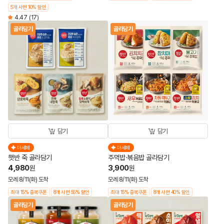
5개 사면 10% 할인
4.47
(17)
골라담기
골라담기
담기
담기
더세페
더세페
햇반 죽 골라담기
주먹밥·볶음밥 골라담기
4,980
3,900
원
원
모레 8/11(화) 도착
모레 8/11(화) 도착
최대 15% 중복쿠폰
8개 사면 55% 할인
최대 15% 중복쿠폰
8개 사면 40% 할인
골라담기
골라담기