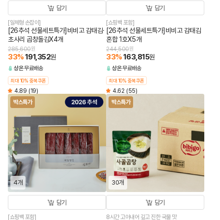
담기
담기
[일체형 손잡이]
[쇼핑백 포함]
[26추석 선물세트특가]비비고 감태김·
[26추석 선물세트특가]비비고 감태김
초사리 곱창돌김X4개
혼합 1호X5개
285,600
원
244,500
원
33
%
191,352
33
%
163,815
원
원
상온
무료배송
상온
무료배송
최대 10% 중복쿠폰
최대 10% 중복쿠폰
4.89
(19)
4.62
(55)
박스특가
박스특가
4개
30개
담기
담기
[쇼핑백 포함]
8시간 고아내어 깊고 진한 국물 맛