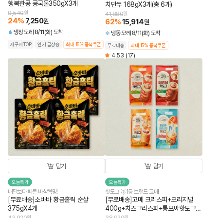
행복한콩 콩국물350gX3개
치만두 168gX3개(총 6개)
9,540
원
41,880
원
24
%
7,250
원
62
%
15,914
원
냉장
모레 8/11(화) 도착
냉동
모레 8/11(화) 도착
재구매TOP
인기 급상승
최대 15% 중복쿠폰
무료배송
최대 15% 중복쿠폰
4.53
(17)
담기
담기
오늘특가
오늘특가
배달보다 빠른 바삭혁명!
핫도그 🥇1등 브랜드 고메!
[무료배송]소바바 황금홀릭 순살
[무료배송]고메 크리스피+오리지널
375gX4개
400g+치즈크리스피+통모짜핫도그
340g (총 4개)
원
원