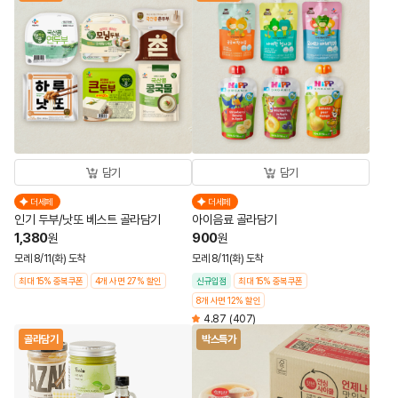
담기
담기
더세페
더세페
인기 두부/낫또 베스트 골라담기
아이음료 골라담기
1,380
900
원
원
모레 8/11(화) 도착
모레 8/11(화) 도착
최대 15% 중복쿠폰
4개 사면 27% 할인
신규입점
최대 15% 중복쿠폰
8개 사면 12% 할인
4.87
(407)
골라담기
박스특가