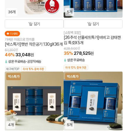
36개
5개
담기
담기
[쇼핑백 포함]
더세페
[26추석 선물세트특가]비비고 감태캔
가벼운 마음으로 한끼를
김 특호X5개
[박스특가]햇반 작은공기 130gX36개
428,500
원
61,200
원
35
%
278,525
원
46
%
33,048
원
상온
무료배송
상온
무료배송
공장직배송
최대 10% 중복쿠폰
재구매TOP
최대 15% 중복쿠폰
박스특가
박스특가
4개
5개