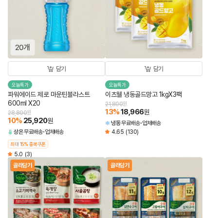
담기
담기
오늘특가
오늘특가
파워에이드 제로 마운틴블라스트
이츠웰 냉동골드망고 1kgX3팩
600ml X20
21,800
원
13
%
18,966
원
28,800
원
10
%
25,920
원
냉동
무료배송
업체배송
상온
무료배송
업체배송
4.65
(130)
최대 15% 중복쿠폰
5.0
(3)
골라담기
골라담기