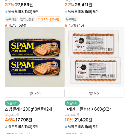
43,920
38,920
37
%
27,669
27
%
28,411
원
원
냉동
모레 8/11(화) 도착
냉동
모레 8/11(화) 도착
무료배송
인기 급상승
최대 15% 중복쿠폰
무료배송
4.75
(584)
4.76
(45)
담기
담기
오늘특가
오늘특가
스팸 클래식200g*3번들X2개
크레잇 그릴후랑크 660gX2개
32,960
원
23,800
원
46
%
17,798
10
%
21,420
원
원
상온
모레 8/11(화) 도착
냉장
모레 8/11(화) 도착