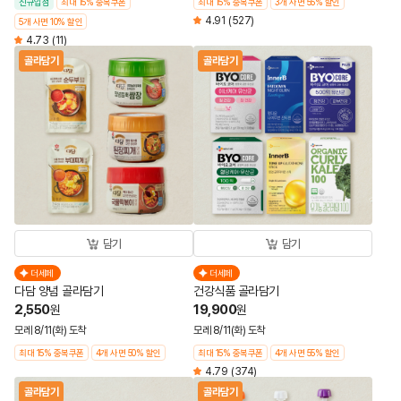
신규입점
최대 15% 중복쿠폰
최대 15% 중복쿠폰
3개 사면 55% 할인
4.91
(527)
5개 사면 10% 할인
4.73
(11)
골라담기
골라담기
담기
담기
더세페
더세페
다담 양념 골라담기
건강식품 골라담기
2,550
19,900
원
원
모레 8/11(화) 도착
모레 8/11(화) 도착
최대 15% 중복쿠폰
4개 사면 50% 할인
최대 15% 중복쿠폰
4개 사면 55% 할인
4.79
(374)
골라담기
골라담기