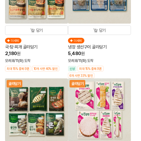
담기
담기
더세페
더세페
국·탕·찌개 골라담기
냉장 생선구이 골라담기
2,180
5,480
원
원
모레 8/11(화) 도착
모레 8/11(화) 도착
최대 15% 중복쿠폰
10개 사면 40% 할인
신상
최대 15% 중복쿠폰
6개 사면 33% 할인
골라담기
골라담기