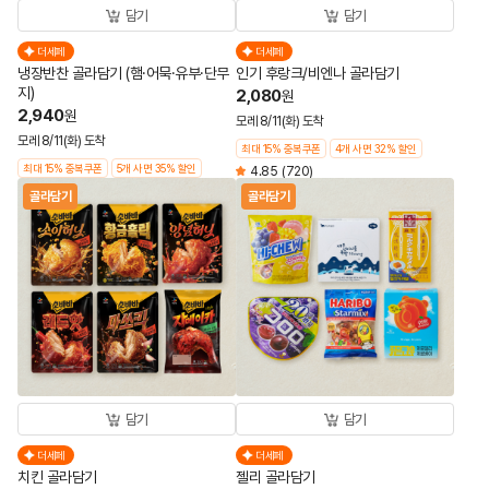
담기
담기
더세페
더세페
냉장반찬 골라담기 (햄·어묵·유부·단무
인기 후랑크/비엔나 골라담기
지)
2,080
원
2,940
원
모레 8/11(화) 도착
모레 8/11(화) 도착
최대 15% 중복쿠폰
4개 사면 32% 할인
최대 15% 중복쿠폰
5개 사면 35% 할인
4.85
(720)
골라담기
골라담기
담기
담기
더세페
더세페
치킨 골라담기
젤리 골라담기