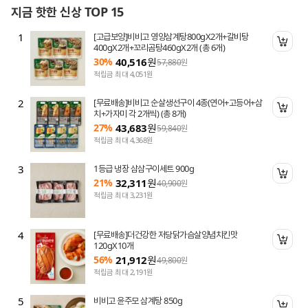
지금 핫한 신상 TOP 15
1
[고급보양]비비고 영양삼계탕800gX2개+갈비탕
니 담기
장바
400gX2개+꼬리곰탕460gX2개 (총 6개)
30%
40,516
원
57,880
원
적립금 최대 4,051원
2
[무료배송]비비고 순살생선구이 4종(연어+고등어+삼
니 담기
장바
치+가자미 각 2개씩) (총 8개)
27%
43,683
원
59,840
원
적립금 최대 4,368원
3
1등급 냉장 삼삼구이세트 900g
니 담기
장바
21%
32,311
원
40,900
원
적립금 최대 3,231원
4
[무료배송]더건강한 저당닭가슴살양념치킨맛
니 담기
장바
120gX10개
56%
21,912
원
49,800
원
적립금 최대 2,191원
5
비비고 윤주모 삼계탕 850g
니 담기
장바