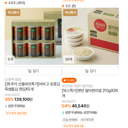
최대 10% 중복쿠폰
4.65
(465)
5.0
(8)
박스특가
박스특가
5개
36개
담기
담기
[쇼핑백 포함]
더세페
[26추석 선물세트특가]비비고 토종김
부드러운 식감이 살아있는
죽염돌김 캔김X5개
[박스특가]햇반 발아현미밥 210gX36
214,000
원
개
35
%
139,100
원
99,000
원
54
%
45,540
원
상온
무료배송
상온
무료배송
공장직배송
최대 10% 중복쿠폰
오늘 판매8위
재구매TOP
최대 15% 중복쿠폰