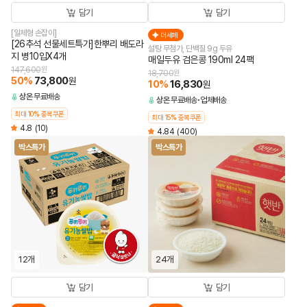
담기
담기
[일체형 손잡이]
더세페
[26추석 선물세트특가]한뿌리 배도라
설탕 무첨가, 단백질 9g 두유
지 병10입X4개
매일두유 검은콩 190ml 24팩
147,600
원
18,700
원
50
%
73,800
원
10
%
16,830
원
상온
무료배송
상온
무료배송
업체배송
최대 10% 중복쿠폰
최대 15% 중복쿠폰
4.8
(10)
4.84
(400)
박스특가
박스특가
12개
24개
담기
담기