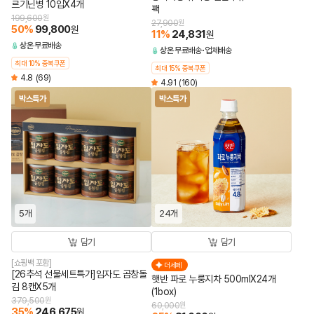
르기닌병 10입X4개
팩
199,600
원
27,900
원
50
%
99,800
원
11
%
24,831
원
상온
무료배송
상온
무료배송
업체배송
최대 10% 중복쿠폰
최대 15% 중복쿠폰
4.8
(69)
4.91
(160)
박스특가
박스특가
5개
24개
담기
담기
[쇼핑백 포함]
더세페
[26추석 선물세트특가]임자도 곱창돌
햇반 파로 누룽지차 500mlX24개
김 8캔X5개
(1box)
379,500
원
60,000
원
35
%
246,675
원