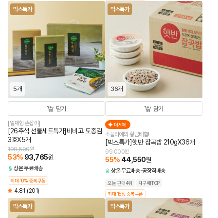
박스특가
박스특가
5개
36개
담기
담기
[일체형 손잡이]
더세페
[26추석 선물세트특가]비비고 토종김
소믈리에의 황금배합!
3호X5개
[박스특가]햇반 잡곡밥 210gX36개
199,500
원
99,000
원
53
%
93,765
원
55
%
44,550
원
상온
무료배송
상온
무료배송
공장직배송
최대 10% 중복쿠폰
오늘 판매4위
재구매TOP
4.81
(201)
최대 15% 중복쿠폰
박스특가
박스특가