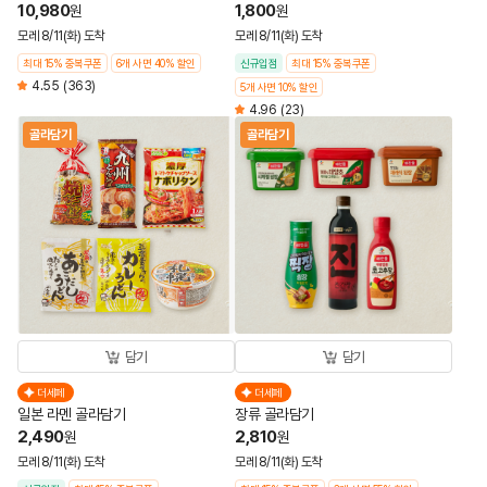
10,980
1,800
원
원
모레 8/11(화) 도착
모레 8/11(화) 도착
최대 15% 중복쿠폰
6개 사면 40% 할인
신규입점
최대 15% 중복쿠폰
4.55
(363)
5개 사면 10% 할인
4.96
(23)
골라담기
골라담기
담기
담기
더세페
더세페
일본 라멘 골라담기
장류 골라담기
2,490
2,810
원
원
모레 8/11(화) 도착
모레 8/11(화) 도착