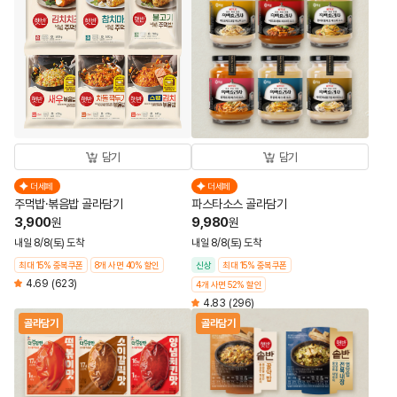
담기
담기
더세페
더세페
주먹밥·볶음밥 골라담기
파스타소스 골라담기
3,900
9,980
원
원
내일 8/8(토) 도착
내일 8/8(토) 도착
최대 15% 중복쿠폰
8개 사면 40% 할인
신상
최대 15% 중복쿠폰
4.69
(623)
4개 사면 52% 할인
4.83
(296)
골라담기
골라담기