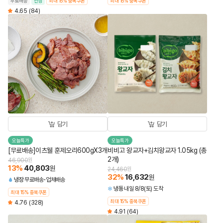
무료배송
신상
최대 15% 중복쿠폰
최대 15% 중복쿠폰
4.65
(84)
담기
담기
오늘특가
오늘특가
[무료배송]이츠웰 훈제오리600gX3개
비비고 왕교자+김치왕교자 1.05kg (총
2개)
46,900
원
13
%
40,803
원
24,460
원
32
%
16,632
원
냉장
무료배송
업체배송
냉동
내일 8/8(토) 도착
최대 15% 중복쿠폰
최대 15% 중복쿠폰
4.76
(328)
4.91
(64)