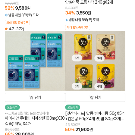
안심어묵 도톰사각 240gX2개
19,960
원
52
%
9,580
원
5,380
원
34
%
3,550
원
냉동
내일 8/8(토) 도착
냉장
내일 8/8(토) 도착
최대 15% 중복쿠폰
최대 15% 중복쿠폰
4.7
(372)
담기
담기
오늘특가
오늘특가
[맛간식세트] 맛콩 병아리콩 50gX5개
👀노화로 침침해진 눈을 선명하게!
아이시안 루테인 지아잔틴100mgX30
+검은콩 50gX4개+맛밤 80gX3개
캡슐(1개월)X4개
+맛군밤 60gX3개 (총 15개)
43,800
원
50
%
21,900
원
80,000
원
65
%
28,000
원