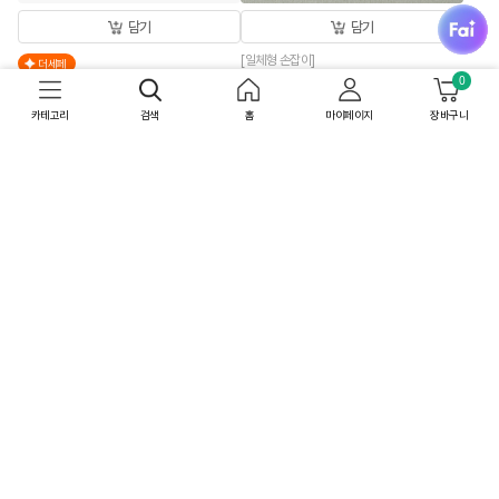
fai
담기
담기
[일체형 손잡이]
더세페
[26추석 선물세트특가]한뿌리 홍삼대
0
[박스특가]얼티브 프로틴 밤맛
보 병 10입X4개
250mlX18개
카테고리
검색
홈
마이페이지
장바구니
159,600
원
52,200
원
50
%
79,800
원
60
%
20,880
원
상온
무료배송
상온
내일 8/8(토) 도착
최대 10% 중복쿠폰
무료배송
오늘 판매10위
최대 15% 중복쿠폰
4.88
(32)
박스특가
박스특가
36개
48개
담기
담기