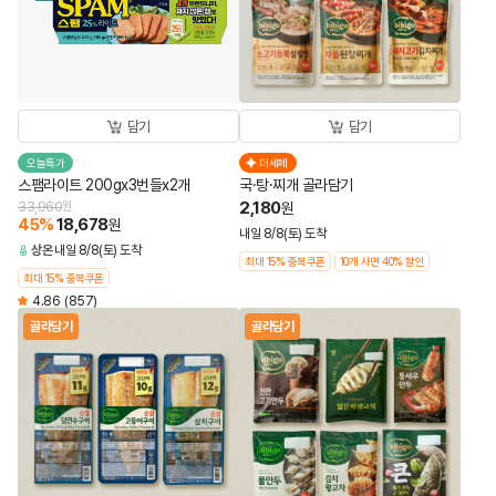
담기
담기
오늘특가
더세페
스팸라이트 200gx3번들x2개
국·탕·찌개 골라담기
2,180
33,960
원
원
45
%
18,678
원
내일 8/8(토) 도착
상온
내일 8/8(토) 도착
최대 15% 중복쿠폰
10개 사면 40% 할인
최대 15% 중복쿠폰
4.86
(857)
골라담기
골라담기