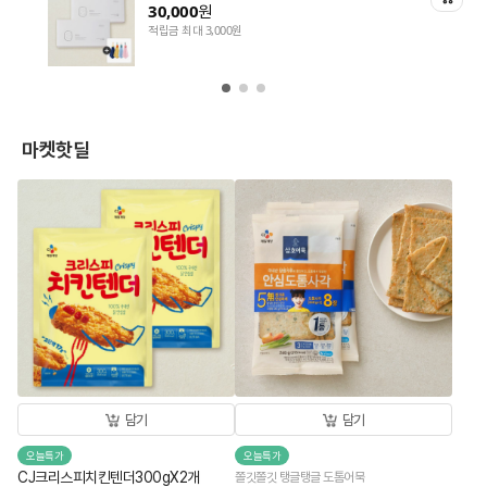
30,000
원
적립금 최대 3,000원
마켓핫딜
담기
담기
오늘특가
오늘특가
CJ크리스피치킨텐더300gX2개
쫄깃쫄깃 탱글탱글 도톰어묵