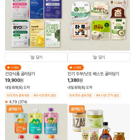
담기
담기
더세페
더세페
건강식품 골라담기
인기 두부/낫또 베스트 골라담기
19,900
1,380
원
원
내일 8/8(토) 도착
내일 8/8(토) 도착
최대 15% 중복쿠폰
4개 사면 55% 할인
최대 15% 중복쿠폰
4개 사면 27% 할인
4.79
(374)
골라담기
골라담기