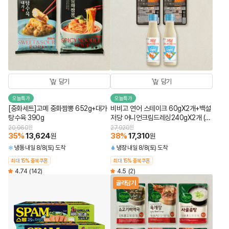
담기
담기
오늘특가
오늘특가
[중화세트]고메 중화짬뽕 652g+대가
비비고 연어 스테이크 60gX2개+백설
탕수육 390g
저당 어니언크림드레싱240gX2개 (총
4개)
20,960
원
27,920
원
35
%
13,624
38
%
17,310
원
원
냉동
내일 8/8(토) 도착
냉장
내일 8/8(토) 도착
최대 15% 중복쿠폰
최대 15% 중복쿠폰
4.74
(142)
4.5
(2)
골라담기