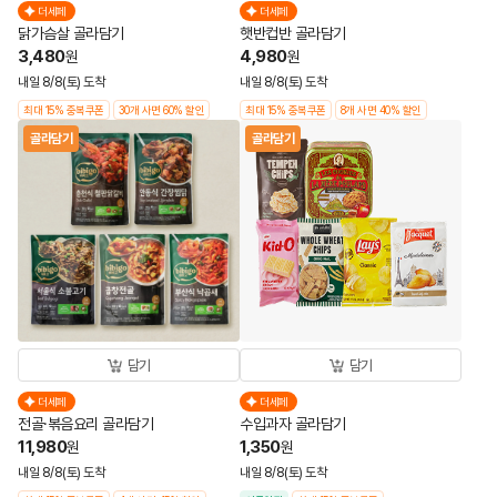
더세페
더세페
닭가슴살 골라담기
햇반컵반 골라담기
3,480
4,980
원
원
내일 8/8(토) 도착
내일 8/8(토) 도착
최대 15% 중복쿠폰
30개 사면 60% 할인
최대 15% 중복쿠폰
8개 사면 40% 할인
골라담기
골라담기
담기
담기
더세페
더세페
전골·볶음요리 골라담기
수입과자 골라담기
11,980
1,350
원
원
내일 8/8(토) 도착
내일 8/8(토) 도착