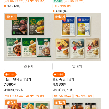
최대 15% 중복쿠폰
4개 사면 45% 할인
신규입점
최대 15% 중복쿠폰
4.79
(216)
5개 사면 10% 할인
4.36
(14)
골라담기
골라담기
담기
담기
더세페
더세페
떡갈비·완자 골라담기
햇반 죽 골라담기
7,680
4,980
원
원
내일 8/8(토) 도착
내일 8/8(토) 도착
최대 15% 중복쿠폰
4개 사면 35% 할인
최대 15% 중복쿠폰
8개 사면 55% 할인
골라담기
골라담기