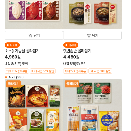
담기
담기
더세페
더세페
소스닭가슴살 골라담기
햇반솥반 골라담기
4,980
4,480
원
원
내일 8/8(토) 도착
내일 8/8(토) 도착
최대 15% 중복쿠폰
30개 사면 57% 할인
최대 15% 중복쿠폰
8개 사면 60% 할인
4.71
(230)
골라담기
골라담기