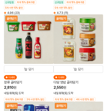
신규입점
최대 15% 중복쿠폰
신규입점
최대 15% 중복쿠폰
5개 사면 10% 할인
5개 사면 10% 할인
4.96
(23)
4.73
(11)
골라담기
골라담기
담기
담기
더세페
더세페
장류 골라담기
다담 양념 골라담기
2,810
2,550
원
원
내일 8/8(토) 도착
내일 8/8(토) 도착
최대 15% 중복쿠폰
3개 사면 55% 할인
최대 15% 중복쿠폰
4개 사면 50% 할인
골라담기
골라담기