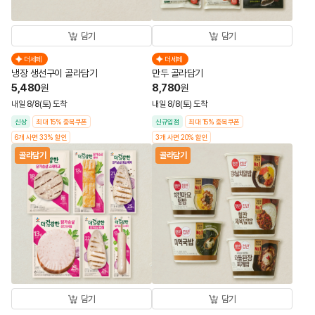
담기
담기
더세페
더세페
냉장 생선구이 골라담기
만두 골라담기
5,480
8,780
원
원
내일 8/8(토) 도착
내일 8/8(토) 도착
신상
최대 15% 중복쿠폰
신규입점
최대 15% 중복쿠폰
6개 사면 33% 할인
3개 사면 20% 할인
골라담기
골라담기
담기
담기