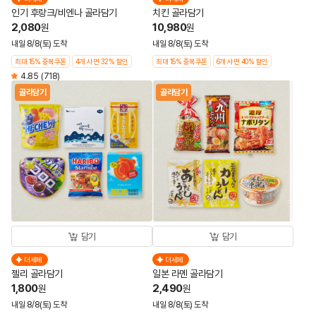
인기 후랑크/비엔나 골라담기
치킨 골라담기
2,080
10,980
원
원
내일 8/8(토) 도착
내일 8/8(토) 도착
최대 15% 중복쿠폰
4개 사면 32% 할인
최대 15% 중복쿠폰
6개 사면 40% 할인
4.85
(718)
골라담기
골라담기
담기
담기
더세페
더세페
젤리 골라담기
일본 라멘 골라담기
1,800
2,490
원
원
내일 8/8(토) 도착
내일 8/8(토) 도착