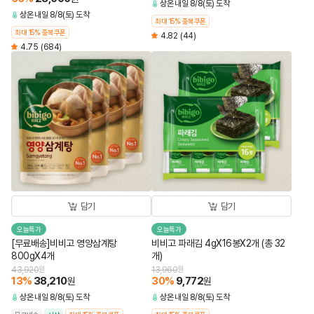
상온
내일 8/8(토) 도착
상온
내일 8/8(토) 도착
최대 15% 중복쿠폰
최대 15% 중복쿠폰
4.82
(44)
4.75
(684)
담기
담기
오늘특가
오늘특가
[무료배송]비비고 영양삼계탕
비비고 파래김 4gX16봉X2개 (총 32
800gX4개
개)
43,920
원
13,960
원
13
%
38,210
30
%
9,772
원
원
상온
내일 8/8(토) 도착
상온
내일 8/8(토) 도착