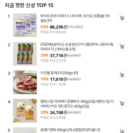
지금 핫한 신상 TOP 15
1
바이오코어 비피더스 다이어트 유산균 30캡슐(1개
니 담기
장바
월)X3개
52%
86,256
원
179,700
원
적립금 최대 8,625원
2
[무료배송]비비고 순살생선구이 3종(연어+고등어+틸
니 담기
장바
라피아 각 2개씩) (총 6개)
30%
37,716
원
53,880
원
적립금 최대 3,771원
3
이츠웰 훈제오리200gx3개
니 담기
장바
10%
17,010
원
18,900
원
적립금 최대 1,701원
4
밸런스밀 치아바타 잠봉뵈르 390g(3입)+밸런스밀 치
니 담기
장바
아바타 비프 콰트로치즈 420g(3입)
20%
24,768
원
30,960
원
적립금 최대 2,476원
5
동해기정떡 900gX2개+[증정]주방타올1개
니 담기
장바