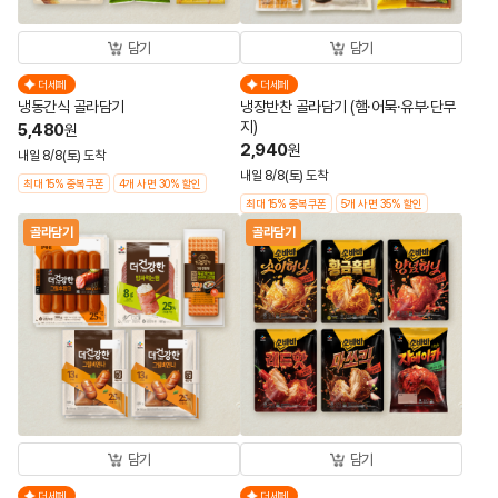
담기
담기
더세페
더세페
냉동간식 골라담기
냉장반찬 골라담기 (햄·어묵·유부·단무
지)
5,480
원
2,940
원
내일 8/8(토) 도착
내일 8/8(토) 도착
최대 15% 중복쿠폰
4개 사면 30% 할인
최대 15% 중복쿠폰
5개 사면 35% 할인
골라담기
골라담기
담기
담기
더세페
더세페