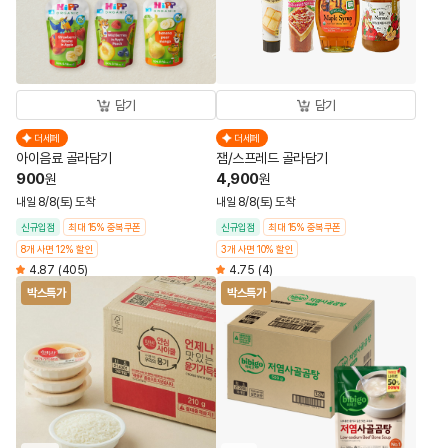
담기
담기
더세페
더세페
아이음료 골라담기
잼/스프레드 골라담기
900
4,900
원
원
내일 8/8(토) 도착
내일 8/8(토) 도착
신규입점
최대 15% 중복쿠폰
신규입점
최대 15% 중복쿠폰
8개 사면 12% 할인
3개 사면 10% 할인
4.87
(405)
4.75
(4)
박스특가
박스특가