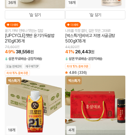
36개
18개
담기
담기
더세페
더세페
윤기 가득! 언제나 맛있는 집밥
나트륨 걱정 없이, 깊은 맛은 그대로!
[UPCYCLE]햇반 윤기가득쌀밥
[박스특가]비비고 저염 사골곰탕
210gX36개
500gX18개
75,600
원
44,820
원
49
%
38,556
41
%
26,443
원
원
상온
무료배송
공장직배송
상온
무료배송
공장직배송
오늘 판매2위
재구매TOP
최대 15% 중복쿠폰
4.86
(336)
최대 15% 중복쿠폰
박스특가
박스특가
18개
4개