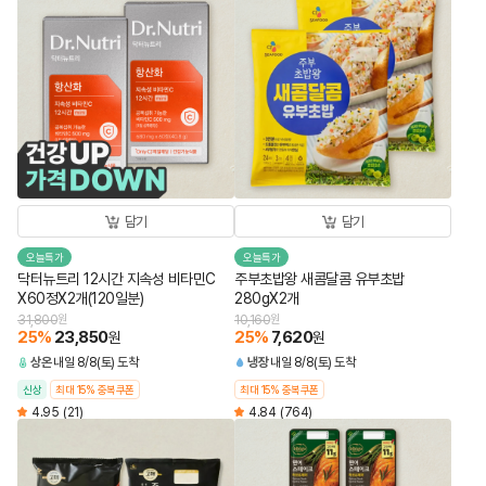
담기
담기
오늘특가
오늘특가
닥터뉴트리 12시간 지속성 비타민C
주부초밥왕 새콤달콤 유부초밥
X60정X2개(120일분)
280gX2개
31,800
원
10,160
원
25
%
23,850
25
%
7,620
원
원
상온
내일 8/8(토) 도착
냉장
내일 8/8(토) 도착
신상
최대 15% 중복쿠폰
최대 15% 중복쿠폰
4.95
(21)
4.84
(764)