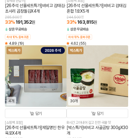
[일체형 손잡이]
[쇼핑백 포함]
[26추석 선물세트특가]비비고 감태김·
[26추석 선물세트특가]비비고 감태김
초사리 곱창돌김X4개
혼합 1호X5개
285,600
원
244,500
원
33
%
191,352
33
%
163,815
원
원
상온
무료배송
상온
무료배송
최대 10% 중복쿠폰
최대 10% 중복쿠폰
4.89
(19)
4.62
(55)
박스특가
박스특가
4개
30개
담기
담기
[쇼핑백 포함]
8시간 고아내어 깊고 진한 국물 맛
[26추석 선물세트특가]제일명인 한우
[박스특가]비비고 사골곰탕 300gX30
육포X4개
개