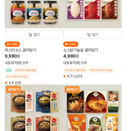
담기
담기
더세페
더세페
파스타소스 골라담기
소스닭가슴살 골라담기
9,980
4,980
원
원
내일 8/11(화) 도착
내일 8/11(화) 도착
신상
최대 15% 중복쿠폰
최대 15% 중복쿠폰
30개 사면 57% 할인
4.71
(231)
4개 사면 52% 할인
4.9
(29)
골라담기
골라담기