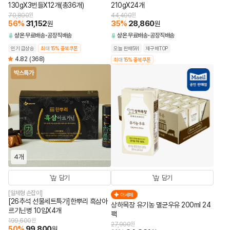
130gX3번들X12개(총36개)
210gX24개
70,800
원
44,400
원
56
%
31,152
35
%
28,860
원
원
상온
무료배송
공장직배송
상온
무료배송
공장직배송
인기 급상승
최대 15% 중복쿠폰
오늘 판매5위
재구매TOP
4.82
(368)
최대 15% 중복쿠폰
박스특가
4개
담기
담기
[일체형 손잡이]
더세페
[26추석 선물세트특가]한뿌리 흑삼아
상하목장 유기농 멸균우유 200ml 24
르기닌병 10입X4개
팩
199,600
원
27,900
원
50
%
99,800
원