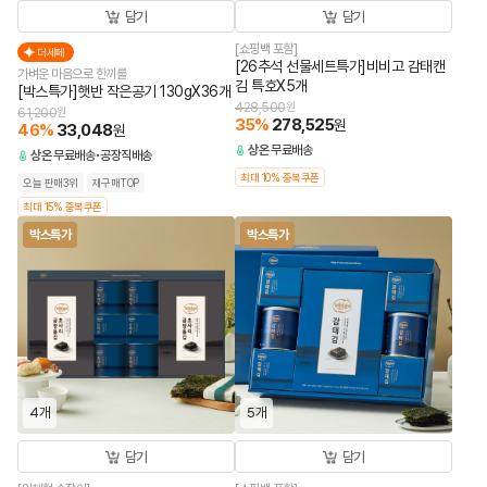
담기
담기
[쇼핑백 포함]
더세페
[26추석 선물세트특가]비비고 감태캔
가벼운 마음으로 한끼를
김 특호X5개
[박스특가]햇반 작은공기 130gX36개
428,500
원
61,200
원
35
%
278,525
원
46
%
33,048
원
상온
무료배송
상온
무료배송
공장직배송
최대 10% 중복쿠폰
오늘 판매3위
재구매TOP
최대 15% 중복쿠폰
박스특가
박스특가
4개
5개
담기
담기