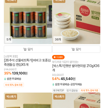
박스특가
박스특가
5개
36개
담기
담기
[쇼핑백 포함]
더세페
[26추석 선물세트특가]비비고 토종김
부드러운 식감이 살아있는
죽염돌김 캔김X5개
[박스특가]햇반 발아현미밥 210gX36
214,000
원
개
35
%
139,100
원
99,000
원
54
%
45,540
원
상온
무료배송
상온
무료배송
공장직배송
최대 10% 중복쿠폰
재구매TOP
인기 급상승
최대 15% 중복쿠폰
박스특가
박스특가