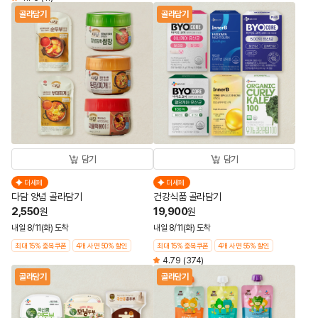
골라담기
골라담기
담기
담기
더세페
더세페
다담 양념 골라담기
건강식품 골라담기
2,550
19,900
원
원
내일 8/11(화) 도착
내일 8/11(화) 도착
최대 15% 중복쿠폰
4개 사면 50% 할인
최대 15% 중복쿠폰
4개 사면 55% 할인
4.79
(374)
골라담기
골라담기