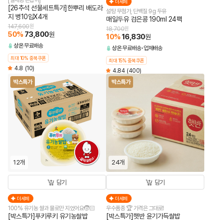
[일체형 손잡이]
더세페
[26추석 선물세트특가]한뿌리 배도라
설탕 무첨가, 단백질 9g 두유
지 병10입X4개
매일두유 검은콩 190ml 24팩
147,600
원
18,700
원
50
%
73,800
원
10
%
16,830
원
상온
무료배송
상온
무료배송
업체배송
최대 10% 중복쿠폰
최대 15% 중복쿠폰
4.8
(10)
4.84
(400)
박스특가
박스특가
12개
24개
담기
담기
더세페
더세페
100% 유기농 쌀과 물로만 지었어요🧒🏻
우수품종 🏆 가격은 그대로!
[박스특가]푸키루키 유기농쌀밥
[박스특가]햇반 윤기가득쌀밥