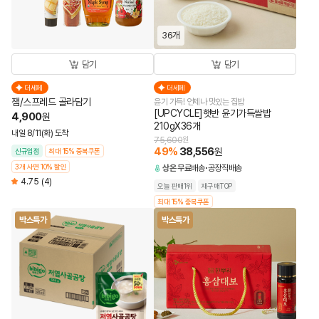
36개
담기
담기
더세페
더세페
잼/스프레드 골라담기
윤기 가득! 언제나 맛있는 집밥
[UPCYCLE]햇반 윤기가득쌀밥
4,900
원
210gX36개
내일 8/11(화) 도착
75,600
원
49
%
38,556
원
신규입점
최대 15% 중복쿠폰
3개 사면 10% 할인
상온
무료배송
공장직배송
4.75
(4)
오늘 판매1위
재구매TOP
최대 15% 중복쿠폰
박스특가
박스특가