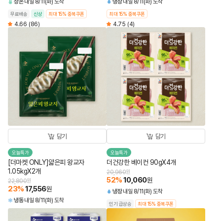
상온
내일 8/11(화) 도착
냉장
내일 8/11(화) 도착
무료배송
신상
최대 15% 중복쿠폰
최대 15% 중복쿠폰
4.66
(86)
4.75
(4)
담기
담기
오늘특가
오늘특가
[더마켓 ONLY]얇은피 왕교자
더건강한 베이컨 90gX4개
1.05kgX2개
20,960
원
52
%
10,060
원
22,800
원
23
%
17,556
원
냉장
내일 8/11(화) 도착
냉동
내일 8/11(화) 도착
인기 급상승
최대 15% 중복쿠폰