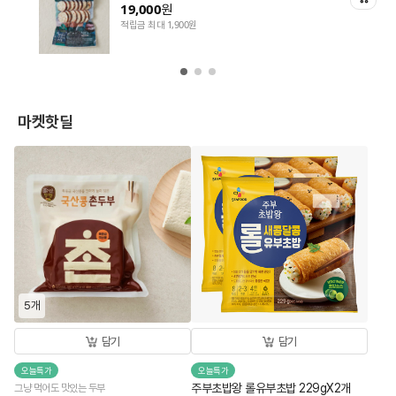
19,000
원
적립금 최대 1,900원
마켓핫딜
5개
담기
담기
오늘특가
오늘특가
주부초밥왕 롤유부초밥 229gX2개
그냥 먹어도 맛있는 두부