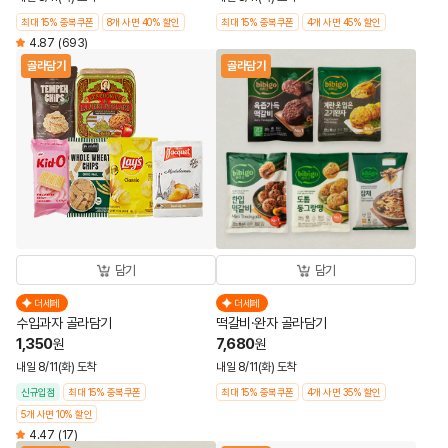
최대 15% 중복쿠폰
8개 사면 40% 할인
최대 15% 중복쿠폰
4개 사면 45% 할인
4.87
(693)
골라담기
골라담기
담기
담기
더세페
더세페
수입과자 골라담기
떡갈비·완자 골라담기
1,350
7,680
원
원
내일 8/11(화) 도착
내일 8/11(화) 도착
신규입점
최대 15% 중복쿠폰
최대 15% 중복쿠폰
4개 사면 35% 할인
5개 사면 10% 할인
4.47
(17)