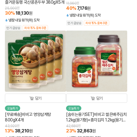
즐거운동행 국산콩촌두부 380gX5개
11,960
원
40
%
7,176
원
25,900
원
30
%
18,130
원
냉장
내일 8/11(화) 도착
냉장
내일 8/11(화) 도착
인기 급상승
최대 15% 중복쿠폰
인기 급상승
최대 15% 중복쿠폰
담기
담기
오늘특가
오늘특가
[무료배송]비비고 영양삼계탕
[숨쉬는용기SET]비비고 썰은배추김치
800gX4개
1.2kg(용기형)+총각김치 1.2kg(용기형)
(총 2개)
43,920
원
42,680
원
13
%
38,210
23
%
32,863
원
원