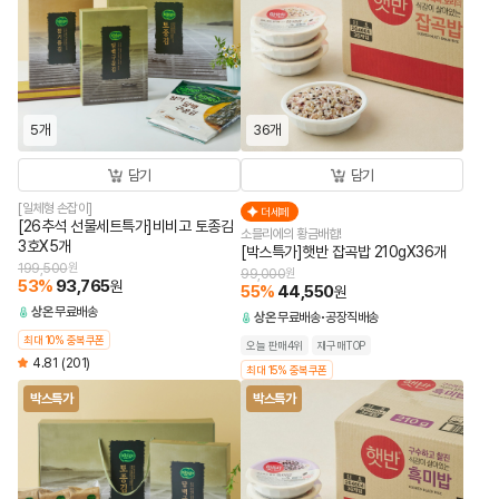
5개
36개
담기
담기
[일체형 손잡이]
더세페
[26추석 선물세트특가]비비고 토종김
소믈리에의 황금배합!
3호X5개
[박스특가]햇반 잡곡밥 210gX36개
199,500
원
99,000
원
53
%
93,765
원
55
%
44,550
원
상온
무료배송
상온
무료배송
공장직배송
최대 10% 중복쿠폰
오늘 판매4위
재구매TOP
4.81
(201)
최대 15% 중복쿠폰
박스특가
박스특가