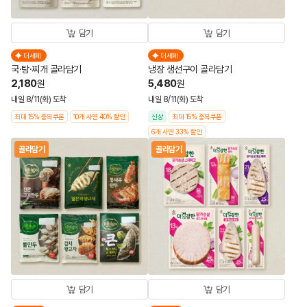
담기
담기
더세페
더세페
국·탕·찌개 골라담기
냉장 생선구이 골라담기
2,180
5,480
원
원
내일 8/11(화) 도착
내일 8/11(화) 도착
최대 15% 중복쿠폰
10개 사면 40% 할인
신상
최대 15% 중복쿠폰
6개 사면 33% 할인
골라담기
골라담기
담기
담기