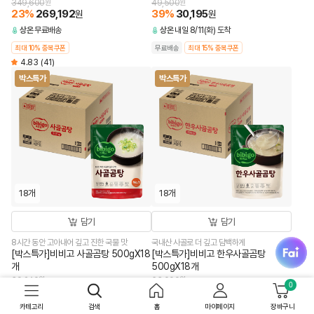
349,600
원
49,500
원
23
%
269,192
39
%
30,195
원
원
상온
무료배송
상온
내일 8/11(화) 도착
최대 10% 중복쿠폰
무료배송
최대 15% 중복쿠폰
4.83
(41)
박스특가
박스특가
18개
18개
담기
담기
fai
8시간 동안 고아내어 깊고 진한 국물 맛
국내산 사골로 더 깊고 담백하게
[박스특가]비비고 사골곰탕 500gX18
[박스특가]비비고 한우사골곰탕
개
500gX18개
39,240
원
63,000
원
0
50
%
19,620
62
%
23,940
원
원
카테고리
검색
홈
마이페이지
장바구니
상온
무료배송
공장직배송
상온
무료배송
공장직배송