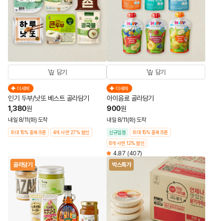
담기
담기
더세페
더세페
인기 두부/낫또 베스트 골라담기
아이음료 골라담기
1,380
900
원
원
내일 8/11(화) 도착
내일 8/11(화) 도착
최대 15% 중복쿠폰
4개 사면 27% 할인
신규입점
최대 15% 중복쿠폰
8개 사면 12% 할인
4.87
(407)
골라담기
박스특가