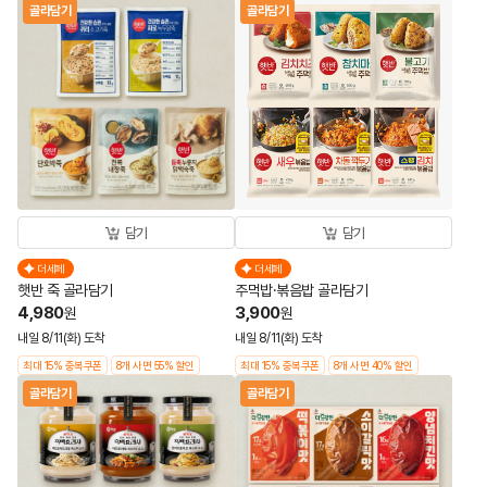
골라담기
골라담기
담기
담기
더세페
더세페
햇반 죽 골라담기
주먹밥·볶음밥 골라담기
4,980
3,900
원
원
내일 8/11(화) 도착
내일 8/11(화) 도착
최대 15% 중복쿠폰
8개 사면 55% 할인
최대 15% 중복쿠폰
8개 사면 40% 할인
골라담기
골라담기