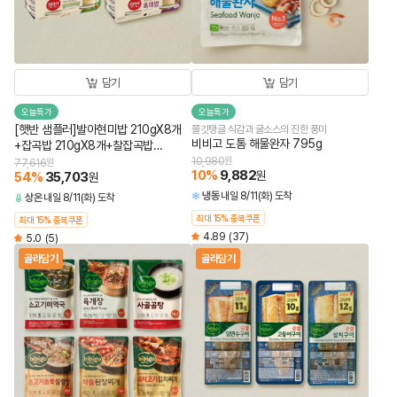
담기
담기
오늘특가
오늘특가
[햇반 샘플러]발아현미밥 210gX8개
쫄깃탱글 식감과 굴소스의 진한 풍미
비비고 도톰 해물완자 795g
+잡곡밥 210gX8개+찰잡곡밥
210gX8개+흑미밥 210gX8개(총32
10,980
원
77,616
원
10
%
9,882
원
54
%
35,703
개)
원
냉동
내일 8/11(화) 도착
상온
내일 8/11(화) 도착
최대 15% 중복쿠폰
최대 15% 중복쿠폰
4.89
(37)
5.0
(5)
골라담기
골라담기