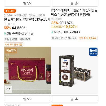
담기
담기
[박스특가]비비고 한달 직화 참기름 김
더세페
박스 4.5gX12봉X4개(총48봉)
찹쌀을 더해 찰진 식감이 살아있는 찰잡곡
[박스특가]햇반 찰잡곡밥 210gX36개
31,980
원
35
%
20,787
원
99,000
원
19,827
프라임특가
원
55
%
44,550
원
상온
무료배송
공장직배송
상온
무료배송
공장직배송
재구매TOP
인기 급상승
최대 15% 중복쿠폰
오늘 판매6위
재구매TOP
최대 15% 중복쿠폰
박스특가
4개
담기
담기