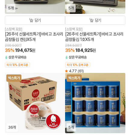
5개
5개
담기
담기
[쇼핑백 포함]
[쇼핑백 포함]
[26추석 선물세트특가]비비고 초사리
[26추석 선물세트특가]비비고 초사리
곱창돌김 캔김X5개
곱창돌김 1호X5개
299,500
원
284,500
원
35
%
194,675
35
%
184,925
원
원
상온
무료배송
상온
무료배송
최대 10% 중복쿠폰
최대 10% 중복쿠폰
4.77
(61)
박스특가
박스특가
36개
5개