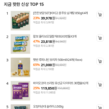
지금 핫한 신상 TOP 15
1
[든든보양 SET]비비고 윤주모 삼계탕 850gX4개
니 담기
장바
23%
39,978
원
51,920
원
적립금 최대 3,997원
2
칼보 올리브오일참치65GX3번들X3개
니 담기
장바
47%
23,818
원
44,940
원
적립금 최대 2,381원
3
햇반 루피니빈 보리차 500mlX24개(1box)
니 담기
장바
65%
21,000
원
60,000
원
적립금 최대 2,100원
4
바이오코어 쓰리핏 유산균 다이어트 30캡슐X2개
니 담기
장바
25%
119,850
원
159,800
원
적립금 최대 11,985원
5
오징어순대 슬라이스500g
니 담기
장바