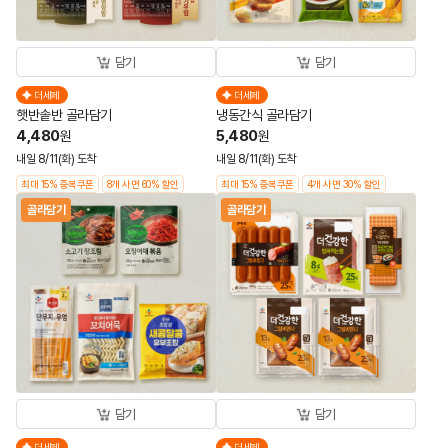
담기
담기
더세페
더세페
햇반솥반 골라담기
냉동간식 골라담기
4,480
5,480
원
원
내일 8/11(화) 도착
내일 8/11(화) 도착
최대 15% 중복쿠폰
8개 사면 60% 할인
최대 15% 중복쿠폰
4개 사면 30% 할인
골라담기
골라담기
담기
담기
더세페
더세페