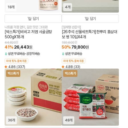
18개
4개
담기
담기
나트륨 걱정 없이, 깊은 맛은 그대로!
[일체형 손잡이]
[박스특가]비비고 저염 사골곰탕
[26추석 선물세트특가]한뿌리 홍삼대
500gX18개
보 병 10입X4개
44,820
원
159,600
원
41
%
26,443
50
%
79,800
원
원
상온
무료배송
공장직배송
상온
무료배송
최대 15% 중복쿠폰
최대 10% 중복쿠폰
4.86
(337)
4.88
(33)
박스특가
박스특가
36개
48개