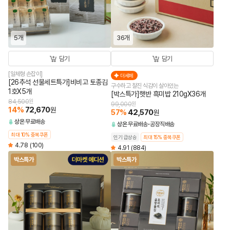
5개
36개
담기
담기
[일체형 손잡이]
더세페
[26추석 선물세트특가]비비고 토종김
구수하고 찰진 식감이 살아있는
1호X5개
[박스특가]햇반 흑미밥 210gX36개
84,500
원
99,000
원
14
%
72,670
원
57
%
42,570
원
상온
무료배송
상온
무료배송
공장직배송
최대 10% 중복쿠폰
인기 급상승
최대 15% 중복쿠폰
4.78
(100)
4.91
(884)
박스특가
박스특가