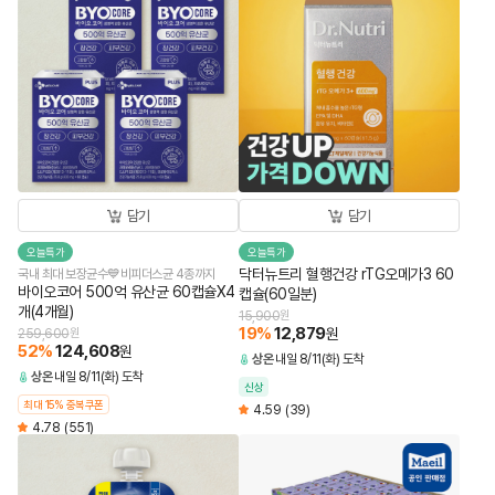
담기
담기
오늘특가
오늘특가
닥터뉴트리 혈행건강 rTG오메가3 60
국내 최대 보장균수💙비피더스균 4종까지
바이오코어 500억 유산균 60캡슐X4
캡슐(60일분)
개(4개월)
15,900
원
19
%
12,879
원
259,600
원
52
%
124,608
원
상온
내일 8/11(화) 도착
상온
내일 8/11(화) 도착
신상
최대 15% 중복쿠폰
4.59
(39)
4.78
(551)