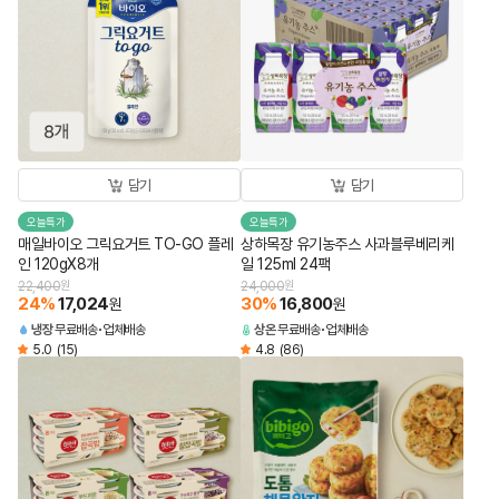
담기
담기
오늘특가
오늘특가
매일바이오 그릭요거트 TO-GO 플레
상하목장 유기농주스 사과블루베리케
인 120gX8개
일 125ml 24팩
22,400
원
24,000
원
24
%
17,024
30
%
16,800
원
원
냉장
무료배송
업체배송
상온
무료배송
업체배송
5.0
(15)
4.8
(86)