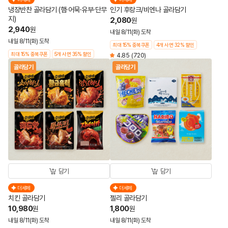
냉장반찬 골라담기 (햄·어묵·유부·단무
인기 후랑크/비엔나 골라담기
지)
2,080
원
2,940
원
내일 8/11(화) 도착
내일 8/11(화) 도착
최대 15% 중복쿠폰
4개 사면 32% 할인
최대 15% 중복쿠폰
5개 사면 35% 할인
4.85
(720)
골라담기
골라담기
담기
담기
더세페
더세페
치킨 골라담기
젤리 골라담기
10,980
1,800
원
원
내일 8/11(화) 도착
내일 8/11(화) 도착