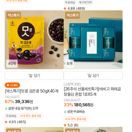
최대 10% 중복쿠폰
무료배송
재구매TOP
4.88
(489)
박스특가
박스특가
40개
5개
담기
담기
[쇼핑백 포함]
더세페
[26추석 선물세트특가]비비고 파래곱
[박스특가]맛콩 검은콩 50gX40개
창돌김 혼합 1호X5개
119,200
원
269,500
원
67
%
39,336
원
33
%
180,565
원
상온
내일 8/11(화) 도착
상온
무료배송
무료배송
최대 15% 중복쿠폰
최대 10% 중복쿠폰
4.65
(465)
5.0
(8)