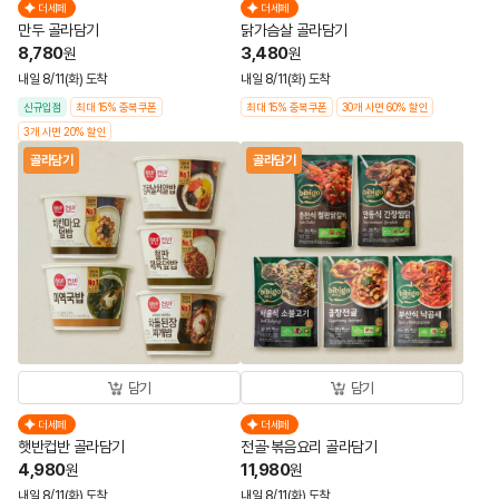
더세페
더세페
만두 골라담기
닭가슴살 골라담기
8,780
3,480
원
원
내일 8/11(화) 도착
내일 8/11(화) 도착
신규입점
최대 15% 중복쿠폰
최대 15% 중복쿠폰
30개 사면 60% 할인
3개 사면 20% 할인
골라담기
골라담기
담기
담기
더세페
더세페
햇반컵반 골라담기
전골·볶음요리 골라담기
4,980
11,980
원
원
내일 8/11(화) 도착
내일 8/11(화) 도착