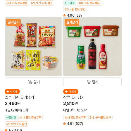
최대 15% 중복쿠폰
6개 사면 40% 할인
신규입점
최대 15% 중복쿠폰
5개 사면 10% 할인
4.96
(23)
골라담기
골라담기
담기
담기
더세페
더세페
일본 라멘 골라담기
장류 골라담기
2,490
2,810
원
원
내일 8/11(화) 도착
내일 8/11(화) 도착
신규입점
최대 15% 중복쿠폰
최대 15% 중복쿠폰
3개 사면 55% 할인
4.91
(527)
5개 사면 10% 할인
4.73
(11)