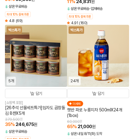
11
%
24,831
원
상온
무료배송
상온
무료배송
업체배송
최대 10% 중복쿠폰
최대 15% 중복쿠폰
4.8
(69)
4.91
(160)
박스특가
박스특가
5개
24개
담기
담기
[쇼핑백 포함]
더세페
[26추석 선물세트특가]임자도 곱창돌
햇반 파로 누룽지차 500mlX24개
김 8캔X5개
(1box)
379,500
원
60,000
원
35
%
246,675
원
65
%
21,000
원
상온
무료배송
상온
내일 8/11(화) 도착