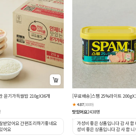
햇반 윤기가득쌀밥 210gX36개
[무료배송]스팸 25%라이트 200gX
★
4.87
(3889)
명
맛있어요
2438
명
 잘받았어요 간편조리하기좋네요
가성비 좋은 상품입니다 감 사 합 
있어요
성비 좋은 상품입니다 감 사 합 니