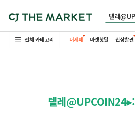
전체 카테고리
더세페
마켓핫딜
신상발견
텔레@UPCOIN2