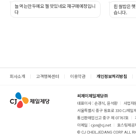
합니다.
늘 먹는만두예요 젤 맛있네요 재구매예정입니
흰 쌀밥은 햇
다
습니다.
회사소개
고객행복센터
이용약관
개인정보처리방침
씨제이제일제당㈜
대표이사 : 손경식, 윤석환
사업자등록
서울특별시 중구 동호로 330 CJ제일제당
통신판매업신고 중구 제 07767호
이메일 : cjon@cj.net
호스팅제공자
© CJ CHEILJEDANG CORP. ALL R