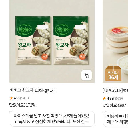
박스특가
36
개
비비고 왕교자 1.05kgX2개
[UPCYCLE]
★
4.88
(5410)
★
4.89
(3539)
맛있어요
5172
명
맛있어요
3396
아이스팩을 덜고 사진 찍었으나 8개 들어있었
배송빠르게
고 녹지 않고 신선하게 받았습니다. 포장 신경
재구매 의향
써주신 점 금방 보였어요. 첫구매 할인도 감사