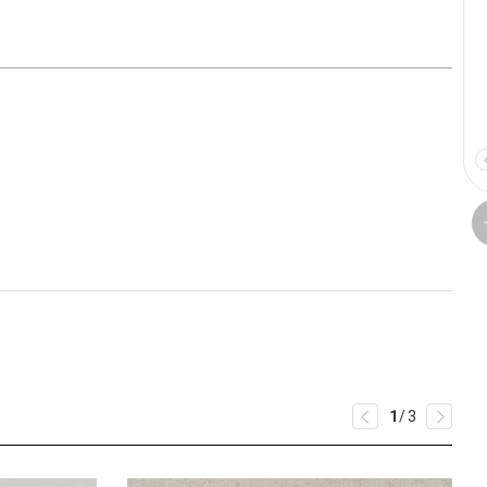
1
/
3