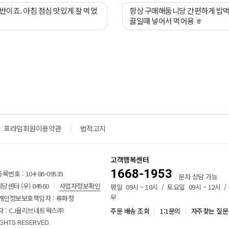
반이죠. 아침 점심 맛있게 잘 먹었
항상 구매해둡니당 간편하게 밥
끓일때 넣어서 먹어용 ㅎ
프라임회원이용약관
법적고지
고객행복센터
1668-1953
번호 : 104-86-09535
문자 상담 가능
센터 (우) 04560
사업자정보확인
평일 09시 ~ 18시 / 토요일 09시 ~ 12시 
무
개인정보보호책임자 : 류화정
 : CJ올리브네트웍스㈜
주문 배송 조회
1:1문의
자주찾는 질문
IGHTS RESERVED.