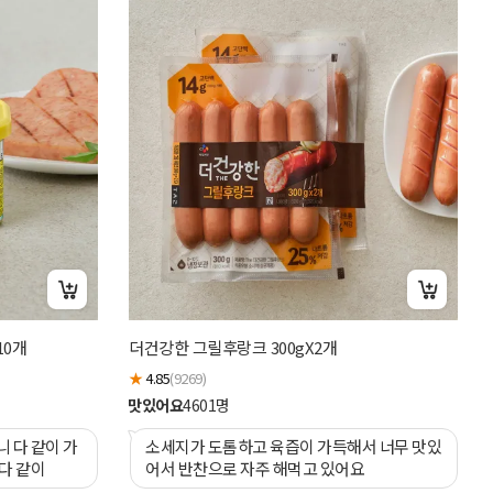
비
10개
더건강한 그릴후랑크 300gX2개
★
★
4.85
(9269)
맛
맛있어요
4601
명
니 다 같이 가
소세지가 도톰하고 육즙이 가득해서 너무 맛있
 다 같이
어서 반찬으로 자주 해먹고 있어요