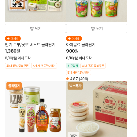
담기
담기
더세페
더세페
인기 두부/낫또 베스트 골라담기
아이음료 골라담기
1,380
900
원
원
8/10(월) 이내 도착
8/10(월) 이내 도착
최대 15% 중복쿠폰
4개 사면 27% 할인
신규입점
최대 15% 중복쿠폰
8개 사면 12% 할인
4.87
(406)
골라담기
박스특가
36개