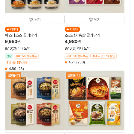
담기
담기
더세페
더세페
파스타소스 골라담기
소스닭가슴살 골라담기
9,980
4,980
원
원
8/10(월) 이내 도착
8/10(월) 이내 도착
신상
최대 15% 중복쿠폰
최대 15% 중복쿠폰
30개 사면 57% 할인
4.71
(230)
4개 사면 52% 할인
4.89
(28)
골라담기
골라담기