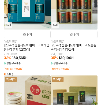
5개
5개
담기
담기
[쇼핑백 포함]
[쇼핑백 포함]
[26추석 선물세트특가]비비고 파래곱
[26추석 선물세트특가]비비고 토종김
창돌김 혼합 1호X5개
죽염돌김 캔김X5개
269,500
원
214,000
원
33
%
180,565
35
%
139,100
원
원
상온
무료배송
상온
무료배송
최대 10% 중복쿠폰
최대 10% 중복쿠폰
5.0
(8)
박스특가
박스특가