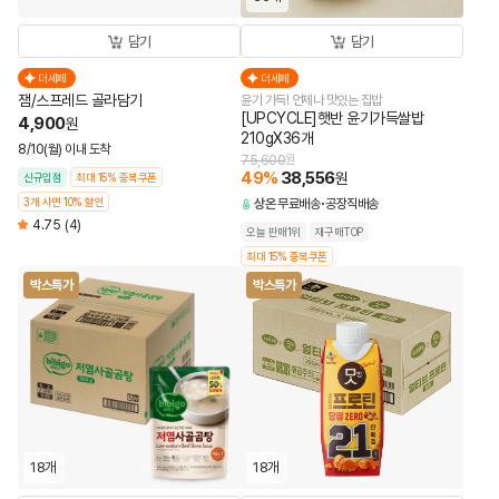
담기
담기
더세페
더세페
잼/스프레드 골라담기
윤기 가득! 언제나 맛있는 집밥
[UPCYCLE]햇반 윤기가득쌀밥
4,900
원
210gX36개
8/10(월) 이내 도착
75,600
원
49
%
38,556
원
신규입점
최대 15% 중복쿠폰
3개 사면 10% 할인
상온
무료배송
공장직배송
4.75
(4)
오늘 판매1위
재구매TOP
최대 15% 중복쿠폰
박스특가
박스특가
18개
18개