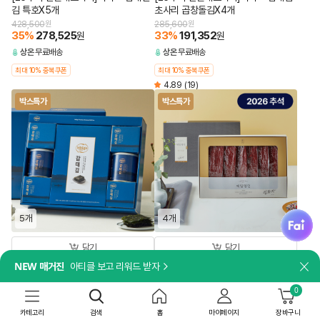
김 특호X5개
초사리 곱창돌김X4개
428,500
원
285,600
원
35
%
278,525
33
%
191,352
원
원
상온
무료배송
상온
무료배송
최대 10% 중복쿠폰
최대 10% 중복쿠폰
4.89
(19)
박스특가
박스특가
fai
5개
4개
담기
담기
NEW 매거진
아티클 보고 리워드 받자
[쇼핑백 포함]
[쇼핑백 포함]
닫
[26추석 선물세트특가]비비고 감태김
[26추석 선물세트특가]제일명인 한우
0
혼합 1호X5개
육포X4개
244,500
원
349,600
원
카테고리
검색
홈
마이페이지
장바구니
33
%
163,815
23
%
269,192
원
원