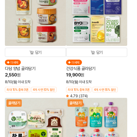
담기
담기
더세페
더세페
다담 양념 골라담기
건강식품 골라담기
2,550
19,900
원
원
8/10(월) 이내 도착
8/10(월) 이내 도착
최대 15% 중복쿠폰
4개 사면 50% 할인
최대 15% 중복쿠폰
4개 사면 55% 할인
4.79
(374)
골라담기
골라담기