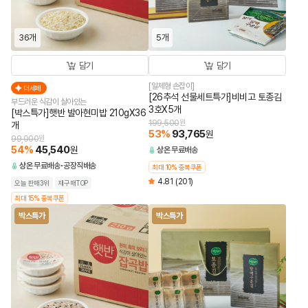
36개
5개
담기
담기
[일체형 손잡이]
더세페
[26추석 선물세트특가]비비고 토종김
부드러운 식감이 살아있는
3호X5개
[박스특가]햇반 발아현미밥 210gX36
199,500
원
개
53
%
93,765
원
99,000
원
54
%
45,540
원
상온
무료배송
상온
무료배송
공장직배송
최대 10% 중복쿠폰
4.81
(201)
오늘 판매3위
재구매TOP
최대 15% 중복쿠폰
박스특가
박스특가