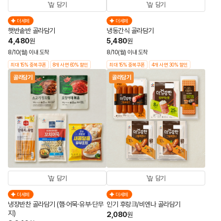
담기
담기
더세페
더세페
햇반솥반 골라담기
냉동간식 골라담기
4,480
5,480
원
원
8/10(월) 이내 도착
8/10(월) 이내 도착
최대 15% 중복쿠폰
8개 사면 60% 할인
최대 15% 중복쿠폰
4개 사면 30% 할인
골라담기
골라담기
담기
담기
더세페
더세페
냉장반찬 골라담기 (햄·어묵·유부·단무
인기 후랑크/비엔나 골라담기
지)
2,080
원