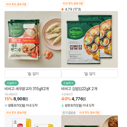
최대 15% 중복쿠폰
최대 15% 중복쿠폰
4.79
(173)
담기
담기
오늘특가
오늘특가
비비고 새우왕교자 315gX2개
비비고 김밥김22gX 2개
10,480
원
7,960
원
15
%
8,908
40
%
4,776
원
원
냉동
8/10(월) 이내 도착
상온
8/10(월) 이내 도착
최대 15% 중복쿠폰
인기 급상승
최대 15% 중복쿠폰