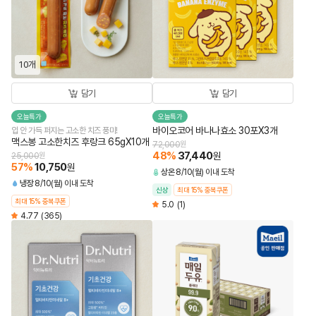
10개
담기
담기
오늘특가
오늘특가
바이오코어 바나나효소 30포X3개
입 안 가득 퍼지는 고소한 치즈 풍미!
맥스봉 고소한치즈 후랑크 65gX10개
72,000
원
48
%
37,440
원
25,000
원
57
%
10,750
원
상온
8/10(월) 이내 도착
냉장
8/10(월) 이내 도착
신상
최대 15% 중복쿠폰
최대 15% 중복쿠폰
5.0
(1)
4.77
(365)