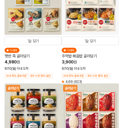
담기
담기
더세페
더세페
햇반 죽 골라담기
주먹밥·볶음밥 골라담기
4,980
3,900
원
원
8/10(월) 이내 도착
8/10(월) 이내 도착
최대 15% 중복쿠폰
8개 사면 55% 할인
최대 15% 중복쿠폰
8개 사면 40% 할인
4.69
(623)
골라담기
골라담기