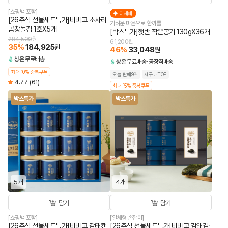
[쇼핑백 포함]
더세페
[26추석 선물세트특가]비비고 초사리
가벼운 마음으로 한끼를
곱창돌김 1호X5개
[박스특가]햇반 작은공기 130gX36개
284,500
원
61,200
원
35
%
184,925
원
46
%
33,048
원
상온
무료배송
상온
무료배송
공장직배송
최대 10% 중복쿠폰
오늘 판매9위
재구매TOP
4.77
(61)
최대 15% 중복쿠폰
박스특가
박스특가
5개
4개
담기
담기
[쇼핑백 포함]
[일체형 손잡이]
[26추석 선물세트특가]비비고 감태캔
[26추석 선물세트특가]비비고 감태김·