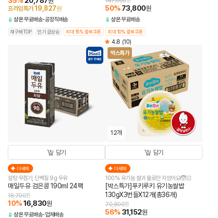
35
%
20,787
원
147,600
원
50
%
73,800
19,827
원
프라임특가
원
상온
무료배송
공장직배송
상온
무료배송
재구매TOP
인기 급상승
최대 15% 중복쿠폰
최대 10% 중복쿠폰
4.8
(10)
박스특가
12개
담기
담기
더세페
더세페
설탕 무첨가, 단백질 9g 두유
100% 유기농 쌀과 물로만 지었어요🧒🏻
매일두유 검은콩 190ml 24팩
[박스특가]푸키루키 유기농쌀밥
130gX3번들X12개(총36개)
18,700
원
10
%
16,830
원
70,800
원
56
%
31,152
원
상온
무료배송
업체배송