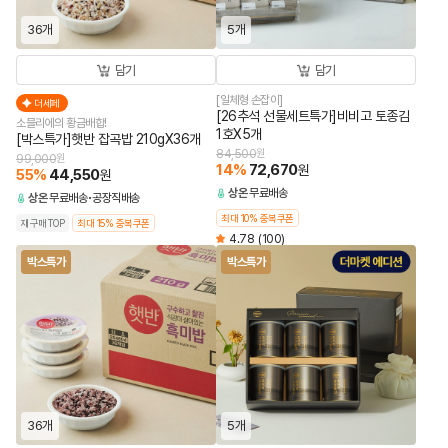
36개
5개
담기
담기
[일체형 손잡이]
더세페
[26추석 선물세트특가]비비고 토종김
소믈리에의 황금배합!
1호X5개
[박스특가]햇반 잡곡밥 210gX36개
84,500
원
99,000
원
14
%
72,670
원
55
%
44,550
원
상온
무료배송
상온
무료배송
공장직배송
최대 10% 중복쿠폰
재구매TOP
최대 15% 중복쿠폰
4.78
(100)
박스특가
박스특가
36개
5개