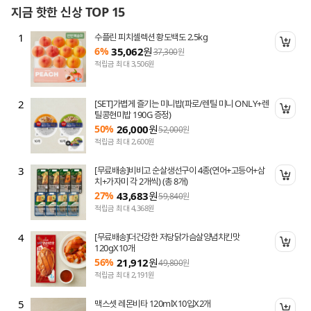
지금 핫한 신상 TOP 15
1
수플린 피치셀렉션 황도백도 2.5kg
니 담기
장바
6%
35,062
원
37,300
원
적립금 최대 3,506원
2
[SET]가볍게 즐기는 미니밥(파로/렌틸 미니 ONLY+렌
니 담기
장바
틸콩현미밥 190G 증정)
50%
26,000
원
52,000
원
적립금 최대 2,600원
3
[무료배송]비비고 순살생선구이 4종(연어+고등어+삼
니 담기
장바
치+가자미 각 2개씩) (총 8개)
27%
43,683
원
59,840
원
적립금 최대 4,368원
4
[무료배송]더건강한 저당닭가슴살양념치킨맛
니 담기
장바
120gX10개
56%
21,912
원
49,800
원
적립금 최대 2,191원
5
맥스셋 레몬비타 120mlX10입X2개
니 담기
장바