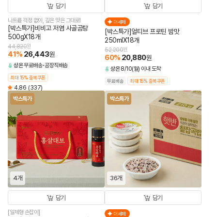
담기
담기
나트륨 걱정 없이, 깊은 맛은 그대로!
더세페
[박스특가]비비고 저염 사골곰탕
[박스특가]얼티브 프로틴 밤맛
500gX18개
250mlX18개
44,820
원
52,200
원
41
%
26,443
원
60
%
20,880
원
상온
무료배송
공장직배송
상온
8/10(월) 이내 도착
최대 15% 중복쿠폰
무료배송
최대 15% 중복쿠폰
4.86
(337)
박스특가
박스특가
4개
36개
담기
담기
[일체형 손잡이]
더세페