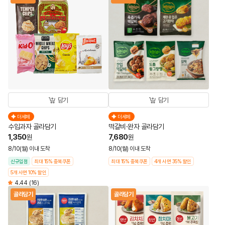
담기
담기
더세페
더세페
수입과자 골라담기
떡갈비·완자 골라담기
1,350
7,680
원
원
8/10(월) 이내 도착
8/10(월) 이내 도착
신규입점
최대 15% 중복쿠폰
최대 15% 중복쿠폰
4개 사면 35% 할인
5개 사면 10% 할인
4.44
(16)
골라담기
골라담기