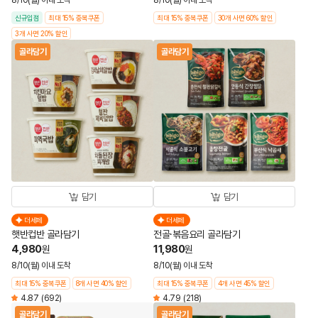
8/10(월) 이내 도착
8/10(월) 이내 도착
신규입점
최대 15% 중복쿠폰
최대 15% 중복쿠폰
30개 사면 60% 할인
3개 사면 20% 할인
골라담기
골라담기
담기
담기
더세페
더세페
햇반컵반 골라담기
전골·볶음요리 골라담기
4,980
11,980
원
원
8/10(월) 이내 도착
8/10(월) 이내 도착
최대 15% 중복쿠폰
8개 사면 40% 할인
최대 15% 중복쿠폰
4개 사면 45% 할인
4.87
(692)
4.79
(218)
골라담기
골라담기