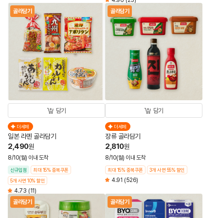
4.96
(23)
골라담기
골라담기
담기
담기
더세페
더세페
일본 라멘 골라담기
장류 골라담기
2,490
2,810
원
원
8/10(월) 이내 도착
8/10(월) 이내 도착
신규입점
최대 15% 중복쿠폰
최대 15% 중복쿠폰
3개 사면 55% 할인
4.91
(526)
5개 사면 10% 할인
4.73
(11)
골라담기
골라담기