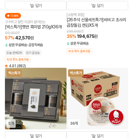
담기
담기
[쇼핑백 포함]
더세페
[26추석 선물세트특가]비비고 초사리
구수하고 찰진 식감이 살아있는
곱창돌김 캔김X5개
[박스특가]햇반 흑미밥 210gX36개
299,500
원
99,000
원
35
%
194,675
원
57
%
42,570
원
상온
무료배송
상온
무료배송
공장직배송
최대 10% 중복쿠폰
오늘 판매2위
인기 급상승
최대 15% 중복쿠폰
4.91
(882)
박스특가
박스특가
5개
36개
담기
담기