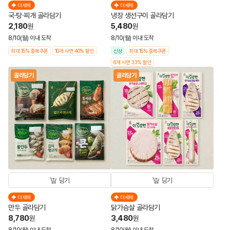
더세페
더세페
국·탕·찌개 골라담기
냉장 생선구이 골라담기
2,180
5,480
원
원
8/10(월) 이내 도착
8/10(월) 이내 도착
최대 15% 중복쿠폰
10개 사면 40% 할인
신상
최대 15% 중복쿠폰
6개 사면 33% 할인
골라담기
골라담기
담기
담기
더세페
더세페
만두 골라담기
닭가슴살 골라담기
8,780
3,480
원
원