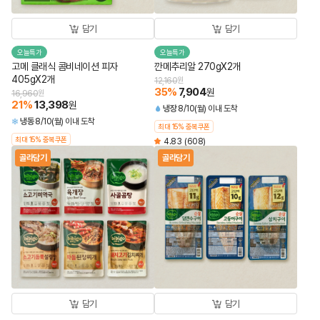
담기
담기
오늘특가
오늘특가
고메 클래식 콤비네이션 피자
깐메추리알 270gX2개
405gX2개
12,160
원
35
%
7,904
원
16,960
원
21
%
13,398
원
냉장
8/10(월) 이내 도착
냉동
8/10(월) 이내 도착
최대 15% 중복쿠폰
최대 15% 중복쿠폰
4.83
(608)
골라담기
골라담기
담기
담기