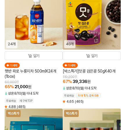
24개
40개
담기
담기
더세페
더세페
햇반 파로 누룽지차 500mlX24개
[박스특가]맛콩 검은콩 50gX40개
(1box)
119,200
원
67
%
39,336
원
60,000
원
65
%
21,000
원
상온
8/10(월) 이내 도착
상온
8/10(월) 이내 도착
무료배송
최대 15% 중복쿠폰
무료배송
재구매TOP
4.65
(465)
4.88
(485)
박스특가
박스특가