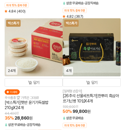
상온
무료배송
공장직배송
최대 15% 중복쿠폰
최대 15% 중복쿠폰
4.84
(400)
4.82
(367)
박스특가
박스특가
24개
4개
담기
담기
[일체형 손잡이]
더세페
[26추석 선물세트특가]한뿌리 흑삼아
우수품종 🏆 가격은 그대로!
르기닌병 10입X4개
[박스특가]햇반 윤기가득쌀밥
199,600
원
210gX24개
50
%
99,800
원
44,400
원
35
%
28,860
원
상온
무료배송
상온
무료배송
공장직배송
최대 10% 중복쿠폰