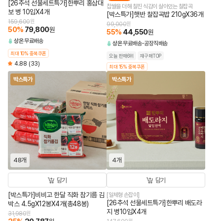
[26추석 선물세트특가]한뿌리 홍삼대
찹쌀을 더해 찰진 식감이 살아있는 찰잡곡
보 병 10입X4개
[박스특가]햇반 찰잡곡밥 210gX36개
159,600
원
99,000
원
50
%
79,800
원
55
%
44,550
원
상온
무료배송
상온
무료배송
공장직배송
최대 10% 중복쿠폰
오늘 판매6위
재구매TOP
4.88
(33)
최대 15% 중복쿠폰
박스특가
박스특가
48개
4개
담기
담기
[박스특가]비비고 한달 직화 참기름 김
[일체형 손잡이]
[26추석 선물세트특가]한뿌리 배도라
박스 4.5gX12봉X4개(총48봉)
지 병10입X4개
31,980
원