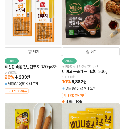
담기
담기
오늘특가
오늘특가
하선정 4無 김밥단무지 370gx2개
해동없이✨초간편✨고기반찬
비비고 육즙가득 떡갈비 360g
5,880
원
28
%
4,233
원
10,980
원
10
%
9,882
원
냉장
8/10(월) 이내 도착
냉동
8/10(월) 이내 도착
최대 15% 중복쿠폰
최대 15% 중복쿠폰
4.85
(184)