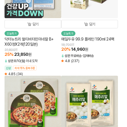
담기
담기
오늘특가
오늘특가
닥터뉴트리 멀티비타민미네랄 B+
매일두유 99.9 플레인 190ml 24팩
X60정X2개(120일분)
18,700
원
20
%
14,960
원
31,800
원
25
%
23,850
원
상온
무료배송
업체배송
상온
8/10(월) 이내 도착
4.8
(237)
신상
최대 15% 중복쿠폰
4.85
(34)