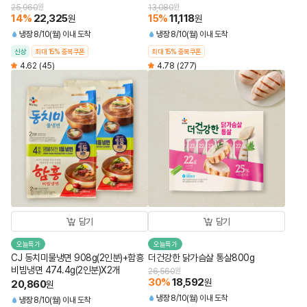
25,960
원
13,080
원
14
%
22,325
15
%
11,118
원
원
냉장
8/10(월) 이내 도착
냉장
8/10(월) 이내 도착
신상
최대 15% 중복쿠폰
최대 15% 중복쿠폰
4.62
(45)
4.78
(277)
담기
담기
오늘특가
오늘특가
CJ 동치미물냉면 908g(2인분)+함흥
더건강한 닭가슴살 통살800g
비빔냉면 474.4g(2인분)X2개
26,560
원
30
%
18,592
원
20,860
원
냉장
8/10(월) 이내 도착
냉장
8/10(월) 이내 도착