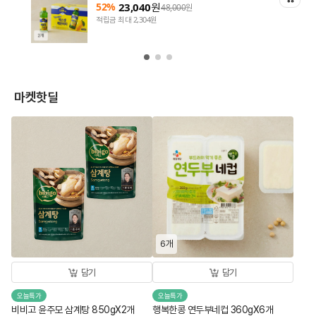
52%
23,040
원
48,000
원
적립금 최대 2,304원
마켓핫딜
6개
담기
담기
오늘특가
오늘특가
비비고 윤주모 삼계탕 850gX2개
행복한콩 연두부네컵 360gX6개