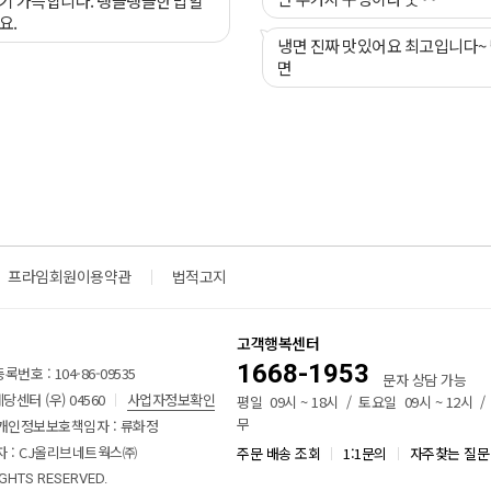
윤기 가득합니다. 탱글탱글한 밥알
요.
냉면 진짜 맛있어요 최고입니다~
면
프라임회원이용약관
법적고지
고객행복센터
1668-1953
번호 : 104-86-09535
문자 상담 가능
센터 (우) 04560
사업자정보확인
평일 09시 ~ 18시 / 토요일 09시 ~ 12시 
무
개인정보보호책임자 : 류화정
 : CJ올리브네트웍스㈜
주문 배송 조회
1:1문의
자주찾는 질문
IGHTS RESERVED.