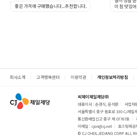
쌀이 정말 
좋은 가격에 구매했습니다...추천합니다.
이 참 맛있어
회사소개
고객행복센터
이용약관
개인정보처리방침
씨제이제일제당㈜
대표이사 : 손경식, 윤석환
사업자등록
서울특별시 중구 동호로 330 CJ제일제당
통신판매업신고 중구 제 07767호
이메일 : cjon@cj.net
호스팅제공자
© CJ CHEILJEDANG CORP. ALL R