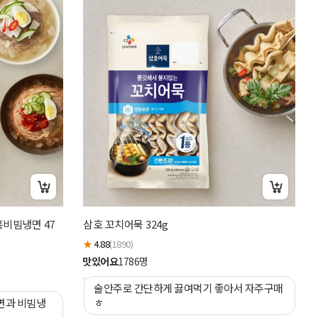
행
흥비빔냉면 47
삼호 꼬치어묵 324g
★
★
4.88
(1890)
맛
맛있어요
1786
명
술안주로 간단하게 끓여먹기 좋아서 자주구매
ㅎ
면과 비빔냉