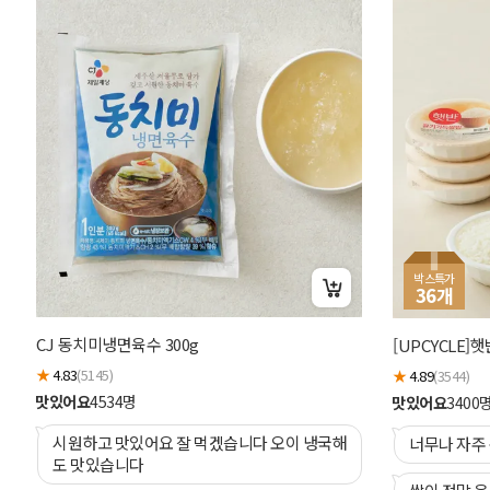
박스특가
36
개
CJ 동치미냉면육수 300g
[UPCYCLE]
★
4.83
(5145)
★
4.89
(3544)
맛있어요
4534
명
맛있어요
3400
시원하고 맛있어요 잘 먹겠습니다 오이 냉국해
너무나 자주
도 맛있습니다