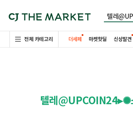
전체 카테고리
더세페
마켓핫딜
신상발견
텔레@UPCOIN24