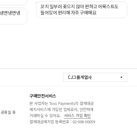
꼬치 일부러 꽂으지 않아 편하고 어묵스트도
들어있어 편리해 자주 구매해요
 냉면냉면냉
CJ그룹계열사
구매안전서비스
본 사업자는 Toss Payments의 결제대금
예치서비스에 가입된 업체로서, 안전하게
/ 공휴일 휴
거래하실 수 있어요.
서비스 가입 확인
결제대금예치업 등록번호 : 02-006-00059