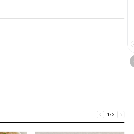
1
/
3