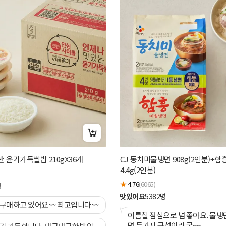
햇반 윤기가득쌀밥 210gX36개
CJ 동치미물냉면 908g(2인분)+함
4.4g(2인분)
★
4.76
(6065)
명
맛있어요
5382
명
 구매하고 있어요~~ 최고입니다~~
여름철 점심으로 넘 좋아요. 물냉
면 두가지 구성이라 굿~~