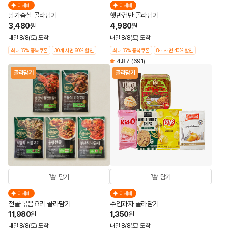
더세페
더세페
닭가슴살 골라담기
햇반컵반 골라담기
3,480
4,980
원
원
내일 8/8(토) 도착
내일 8/8(토) 도착
최대 15% 중복쿠폰
30개 사면 60% 할인
최대 15% 중복쿠폰
8개 사면 40% 할인
4.87
(691)
골라담기
골라담기
담기
담기
더세페
더세페
전골·볶음요리 골라담기
수입과자 골라담기
11,980
1,350
원
원
내일 8/8(토) 도착
내일 8/8(토) 도착