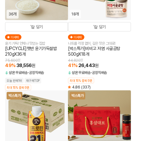
36개
18개
담기
담기
더세페
더세페
윤기 가득! 언제나 맛있는 집밥
나트륨 걱정 없이, 깊은 맛은 그대로!
[UPCYCLE]햇반 윤기가득쌀밥
[박스특가]비비고 저염 사골곰탕
210gX36개
500gX18개
75,600
원
44,820
원
49
%
38,556
41
%
26,443
원
원
상온
무료배송
공장직배송
상온
무료배송
공장직배송
오늘 판매1위
재구매TOP
최대 15% 중복쿠폰
4.86
(337)
최대 15% 중복쿠폰
박스특가
박스특가