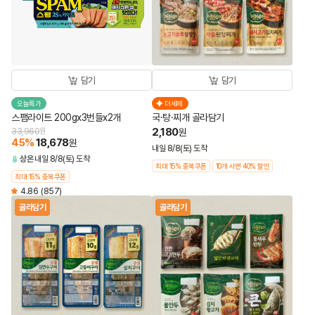
담기
담기
오늘특가
더세페
스팸라이트 200gx3번들x2개
국·탕·찌개 골라담기
2,180
33,960
원
원
45
%
18,678
원
내일 8/8(토) 도착
상온
내일 8/8(토) 도착
최대 15% 중복쿠폰
10개 사면 40% 할인
최대 15% 중복쿠폰
4.86
(857)
골라담기
골라담기