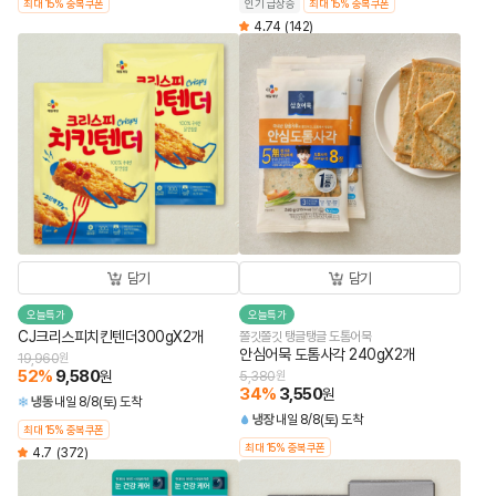
최대 15% 중복쿠폰
인기 급상승
최대 15% 중복쿠폰
4.74
(142)
담기
담기
오늘특가
오늘특가
CJ크리스피치킨텐더300gX2개
쫄깃쫄깃 탱글탱글 도톰어묵
안심어묵 도톰사각 240gX2개
19,960
원
52
%
9,580
원
5,380
원
34
%
3,550
원
냉동
내일 8/8(토) 도착
냉장
내일 8/8(토) 도착
최대 15% 중복쿠폰
최대 15% 중복쿠폰
4.7
(372)