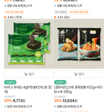
25
%
7,620
32
%
16,632
원
원
냉장
내일 8/8(토) 도착
냉동
내일 8/8(토) 도착
최대 15% 중복쿠폰
인기 급상승
최대 15% 중복쿠폰
4.84
(764)
4.91
(64)
담기
담기
오늘특가
오늘특가
비비고 파래김 4gX16봉X2개 (총 32
[중화세트]고메 중화짬뽕 652g+대가
개)
탕수육 390g
13,960
원
20,960
원
30
%
9,772
35
%
13,624
원
원
상온
내일 8/8(토) 도착
냉동
내일 8/8(토) 도착