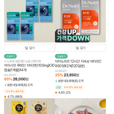
담기
담기
오늘특가
오늘특가
닥터뉴트리 12시간 지속성 비타민C
👀노화로 침침해진 눈을 선명하게!
아이시안 루테인 지아잔틴100mgX30
X60정X2개(120일분)
캡슐(1개월)X4개
31,800
원
25
%
23,850
원
80,000
원
65
%
28,000
원
상온
내일 8/8(토) 도착
상온
내일 8/8(토) 도착
신상
최대 15% 중복쿠폰
최대 15% 중복쿠폰
4.95
(21)
4.75
(685)