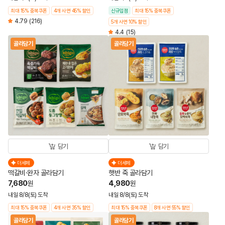
최대 15% 중복쿠폰
4개 사면 45% 할인
신규입점
최대 15% 중복쿠폰
4.79
(216)
5개 사면 10% 할인
4.4
(15)
골라담기
골라담기
담기
담기
더세페
더세페
떡갈비·완자 골라담기
햇반 죽 골라담기
7,680
4,980
원
원
내일 8/8(토) 도착
내일 8/8(토) 도착
최대 15% 중복쿠폰
4개 사면 35% 할인
최대 15% 중복쿠폰
8개 사면 55% 할인
골라담기
골라담기