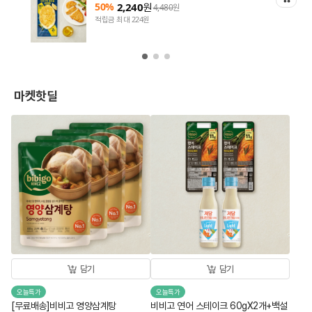
50%
2,240
원
4,480
원
적립금 최대 224원
마켓핫딜
담기
담기
오늘특가
오늘특가
[무료배송]비비고 영양삼계탕
비비고 연어 스테이크 60gX2개+백설