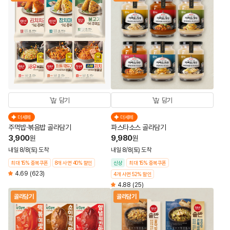
담기
담기
더세페
더세페
주먹밥·볶음밥 골라담기
파스타소스 골라담기
3,900
9,980
원
원
내일 8/8(토) 도착
내일 8/8(토) 도착
최대 15% 중복쿠폰
8개 사면 40% 할인
신상
최대 15% 중복쿠폰
4.69
(623)
4개 사면 52% 할인
4.88
(25)
골라담기
골라담기