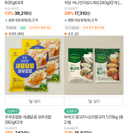
800gX4개
저당 어니언크림드레싱240gX2개 (총
4개)
43,920
원
27,920
원
13
%
38,210
38
%
17,310
원
원
상온
내일 8/8(토) 도착
냉장
내일 8/8(토) 도착
무료배송
신상
최대 15% 중복쿠폰
인기 급상승
최대 15% 중복쿠폰
4.65
(84)
4.5
(2)
담기
담기
오늘특가
오늘특가
주부초밥왕 새콤달콤 유부초밥
비비고 왕교자+김치왕교자 1.05kg (총
280gX2개
2개)
10,160
원
24,460
원