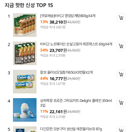
지금 핫한 신상 TOP 15
1
[무료배송]비비고 영양삼계탕800gX4개
니 담기
장바
13%
38,210
원
43,920
원
적립금 최대 3,821원
2
비비고 노르웨이산 순살고등어 레몬제스트 60gX4개
니 담기
장바
34%
23,707
원
35,920
원
적립금 최대 2,370원
3
칼보 올리브오일참치65GX3번들X2개
니 담기
장바
44%
16,777
원
29,960
원
적립금 최대 1,677원
4
상하목장 프로즌 그릭요거트 Delight 플레인 350ml
니 담기
장바
3입
11%
22,161
원
24,900
원
적립금 최대 2,216원
5
더건강한 오븐구이 생선살 레몬올리브유 87g
니 담기
장바