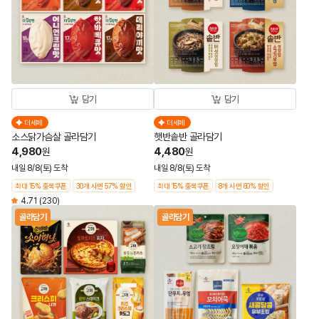
담기
담기
더세페
더세페
소스닭가슴살 골라담기
햇반솥반 골라담기
4,980
4,480
원
원
내일 8/8(토) 도착
내일 8/8(토) 도착
최대 15% 중복쿠폰
30개 사면 57% 할인
최대 15% 중복쿠폰
8개 사면 60% 할인
4.71
(230)
골라담기
골라담기