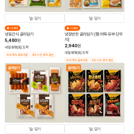
담기
담기
더세페
더세페
냉동간식 골라담기
냉장반찬 골라담기 (햄·어묵·유부·단무
지)
5,480
원
2,940
원
내일 8/8(토) 도착
내일 8/8(토) 도착
최대 15% 중복쿠폰
4개 사면 30% 할인
최대 15% 중복쿠폰
5개 사면 35% 할인
골라담기
골라담기
담기
담기