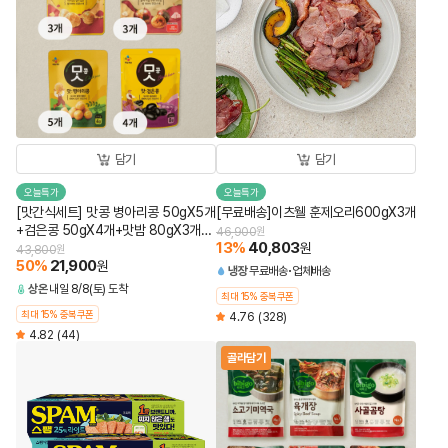
담기
담기
오늘특가
오늘특가
[맛간식세트] 맛콩 병아리콩 50gX5개
[무료배송]이츠웰 훈제오리600gX3개
+검은콩 50gX4개+맛밤 80gX3개
46,900
원
13
%
40,803
+맛군밤 60gX3개 (총 15개)
원
43,800
원
50
%
21,900
원
냉장
무료배송
업체배송
상온
내일 8/8(토) 도착
최대 15% 중복쿠폰
최대 15% 중복쿠폰
4.76
(328)
4.82
(44)
골라담기