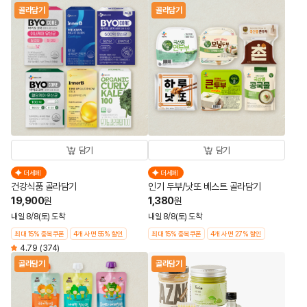
골라담기
골라담기
담기
담기
더세페
더세페
건강식품 골라담기
인기 두부/낫또 베스트 골라담기
19,900
1,380
원
원
내일 8/8(토) 도착
내일 8/8(토) 도착
최대 15% 중복쿠폰
4개 사면 55% 할인
최대 15% 중복쿠폰
4개 사면 27% 할인
4.79
(374)
골라담기
골라담기