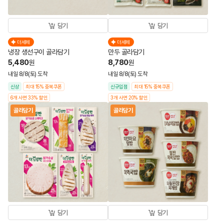
담기
담기
더세페
더세페
냉장 생선구이 골라담기
만두 골라담기
5,480
8,780
원
원
내일 8/8(토) 도착
내일 8/8(토) 도착
신상
최대 15% 중복쿠폰
신규입점
최대 15% 중복쿠폰
6개 사면 33% 할인
3개 사면 20% 할인
골라담기
골라담기
담기
담기