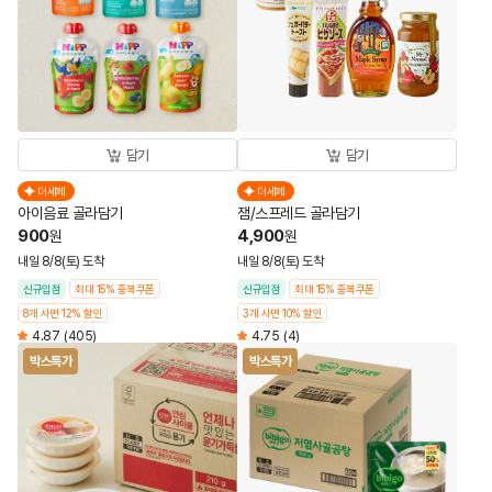
담기
담기
더세페
더세페
아이음료 골라담기
잼/스프레드 골라담기
900
4,900
원
원
내일 8/8(토) 도착
내일 8/8(토) 도착
신규입점
최대 15% 중복쿠폰
신규입점
최대 15% 중복쿠폰
8개 사면 12% 할인
3개 사면 10% 할인
4.87
(405)
4.75
(4)
박스특가
박스특가