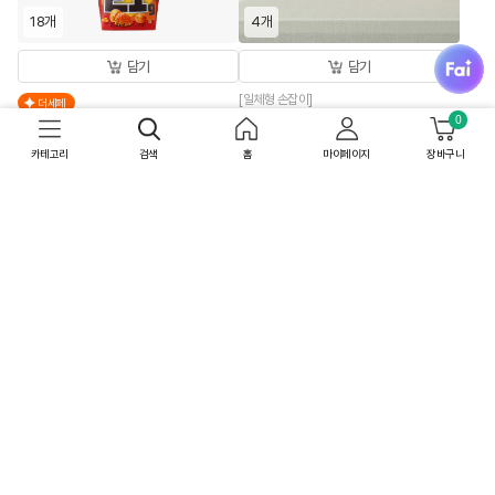
18개
4개
fai
담기
담기
[일체형 손잡이]
더세페
[26추석 선물세트특가]한뿌리 홍삼대
0
[박스특가]얼티브 프로틴 밤맛
보 병 10입X4개
250mlX18개
카테고리
검색
홈
마이페이지
장바구니
159,600
원
52,200
원
50
%
79,800
원
60
%
20,880
원
상온
무료배송
상온
내일 8/8(토) 도착
최대 10% 중복쿠폰
무료배송
최대 15% 중복쿠폰
4.88
(32)
박스특가
박스특가
36개
48개