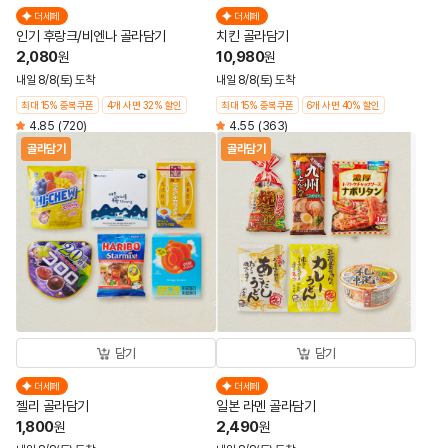
더세페
더세페
인기 후랑크/비엔나 골라담기
치킨 골라담기
2,080
10,980
원
원
내일 8/8(토) 도착
내일 8/8(토) 도착
최대 15% 중복쿠폰
4개 사면 32% 할인
최대 15% 중복쿠폰
6개 사면 40% 할인
4.85
(720)
4.55
(363)
골라담기
골라담기
담기
담기
더세페
더세페
젤리 골라담기
일본 라멘 골라담기
1,800
2,490
원
원