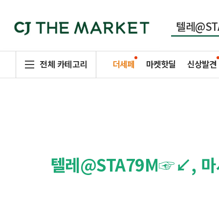
전체 카테고리
더세페
마켓핫딜
신상발견
텔레@STA79M☞↙,