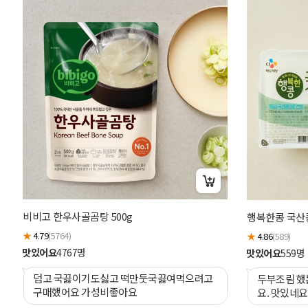
비비고 한우사골곰탕 500g
행복한콩 국산콩
★
4.79
(5764)
★
4.86
(589)
맛있어요
4767
명
맛있어요
559
명
덥고 국끓이기도싫고 떡만둣국끓여먹으려고
두부조림 했
구매했어요 가성비좋아요
요. 맛있네요