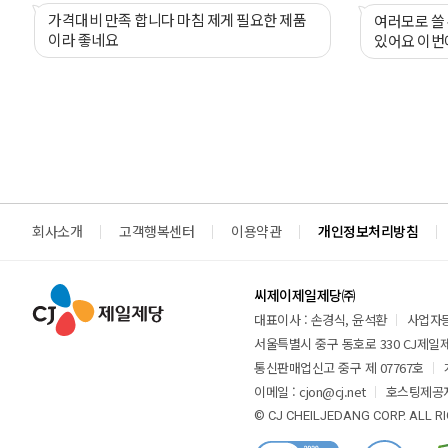
가격대비 만족 합니다 마침 제게 필요한 제품
여러모로 쓸 
이라 좋네요
있어요 이번
회사소개
고객행복센터
이용약관
개인정보처리방침
씨제이제일제당㈜
대표이사 : 손경식, 윤석환
사업자등록
서울특별시 중구 동호로 330 CJ제일제당
통신판매업신고 중구 제 07767호
이메일 : cjon@cj.net
호스팅제공자
© CJ CHEILJEDANG CORP. ALL R