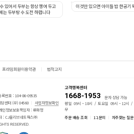
수 있어서 두부는 항상 쟁여 두고
이것만 있으면 아이들 밥 한공기 
에는 두부탕 수 도전 하렵니다
프라임회원이용약관
법적고지
고객행복센터
1668-1953
번호 : 104-86-09535
문자 상담 가능
센터 (우) 04560
사업자정보확인
평일 09시 ~ 18시 / 토요일 09시 ~ 12시 
무
개인정보보호책임자 : 류화정
 : CJ올리브네트웍스㈜
주문 배송 조회
1:1문의
자주찾는 질문
IGHTS RESERVED.