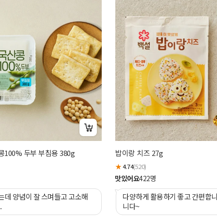
100% 두부 부침용 380g
밥이랑 치즈 27g
★
4.74
(520)
맛있어요
422
명
는데 양념이 잘 스며들고 고소해
다양하게 활용하기 좋고 간편합니다~ 맛있습
.
니다~