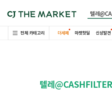
전체 카테고리
더세페
마켓핫딜
신상발견
텔레@CASHFILT