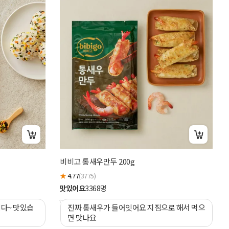
행
비비고 통새우만두 200g
★
★
4.77
(3775)
맛
맛있어요
3368
명
진짜 통새우가 들어잇어요 지짐으로 해서 먹으
면 맛나요