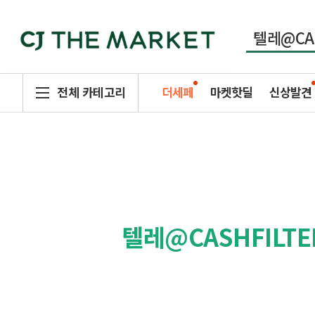
전체 카테고리
더세페
마켓핫딜
신상발견
텔레@CASHFILT