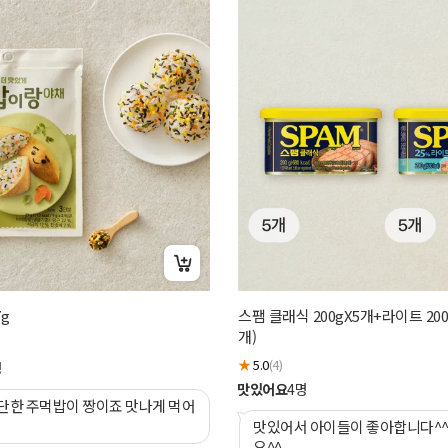
g
스팸 클래식 200gX5개+라이트 200
개)
★
5.0
(4)
명
맛있어요
4
명
단한 주먹밥이 짱이죠 맛나게 먹어
맛있어서 아이들이 좋아합니다^
요^^