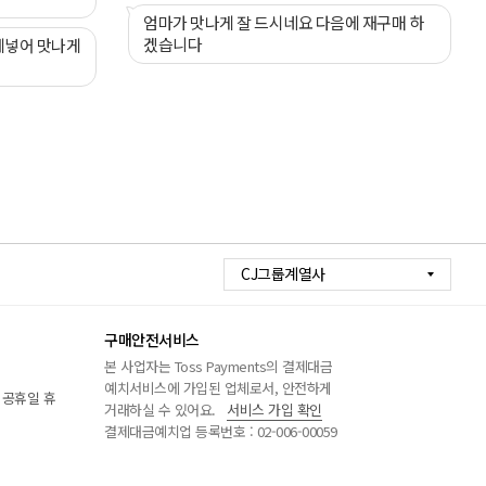
엄마가 맛나게 잘 드시네요 다음에 재구매 하
겠습니다
에넣어 맛나게
CJ그룹계열사
구매안전서비스
본 사업자는 Toss Payments의 결제대금
예치서비스에 가입된 업체로서, 안전하게
/ 공휴일 휴
거래하실 수 있어요.
서비스 가입 확인
결제대금예치업 등록번호 : 02-006-00059