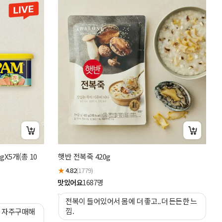
햇
gX5개(총 10
햇반 전복죽 420g
차
★
4.82
(1779)
개
★
맛있어요
1687
명
맛
전복이 들어있어서 몸에 더 좋고..더 든든한 느
낌.
^ 자주구매해