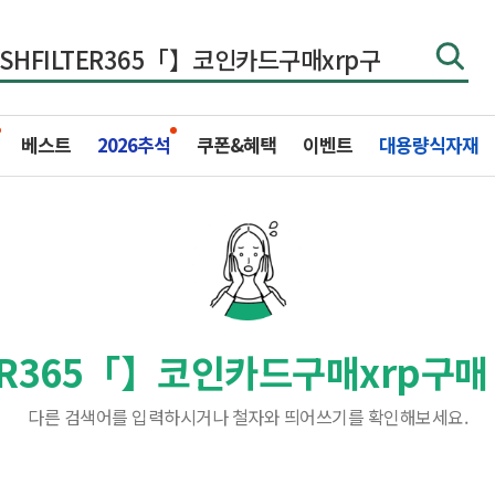
베스트
2026추석
쿠폰&혜택
이벤트
대용량식자재
ER365「】코인카드구매xrp구매
다른 검색어를 입력하시거나 철자와 띄어쓰기를 확인해보세요.