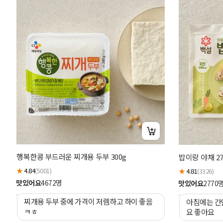
행복한콩 부드러운 찌개용 두부 300g
밥이랑 야채 27
★
4.84
(5001)
★
4.81
(3326)
맛있어요
4672
명
맛있어요
2770
찌개용 두부 중에 가격이 저롐하고 하이 좋음
아침에는 간
ㅋㅎ
요 좋아요