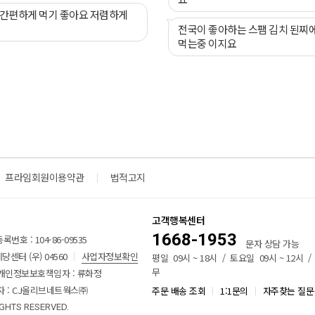
 간편하게 먹기 좋아요 저렴하게
전국이 좋아하는 스팸 김치 된찌
먹는중 이지요
프라임회원이용약관
법적고지
고객행복센터
1668-1953
번호 : 104-86-09535
문자 상담 가능
센터 (우) 04560
사업자정보확인
평일 09시 ~ 18시 / 토요일 09시 ~ 12시 
무
개인정보보호책임자 : 류화정
 : CJ올리브네트웍스㈜
주문 배송 조회
1:1문의
자주찾는 질문
IGHTS RESERVED.