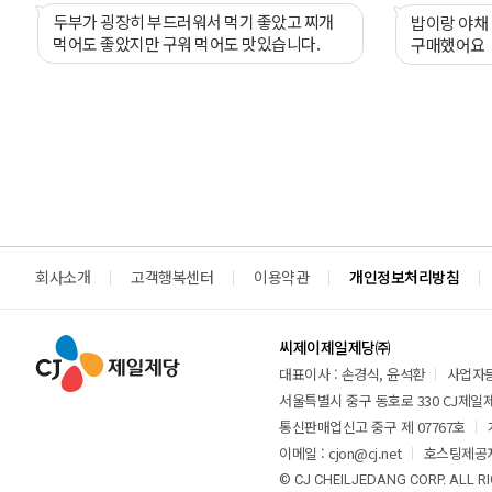
두부가 굉장히 부드러워서 먹기 좋았고 찌개
밥이랑 야채
먹어도 좋았지만 구워 먹어도 맛있습니다.
구매했어요
회사소개
고객행복센터
이용약관
개인정보처리방침
씨제이제일제당㈜
대표이사 : 손경식, 윤석환
사업자등록
서울특별시 중구 동호로 330 CJ제일제당
통신판매업신고 중구 제 07767호
이메일 : cjon@cj.net
호스팅제공자
© CJ CHEILJEDANG CORP. ALL R