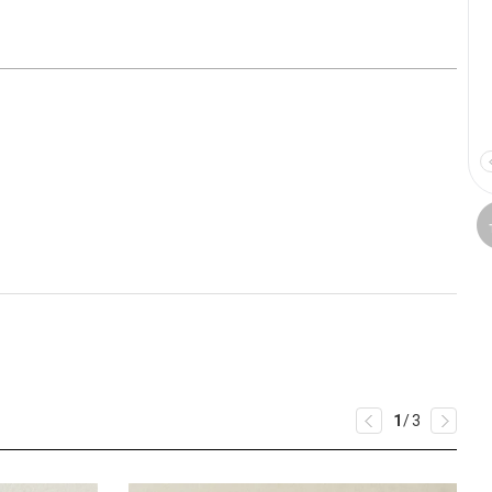
1
/
3