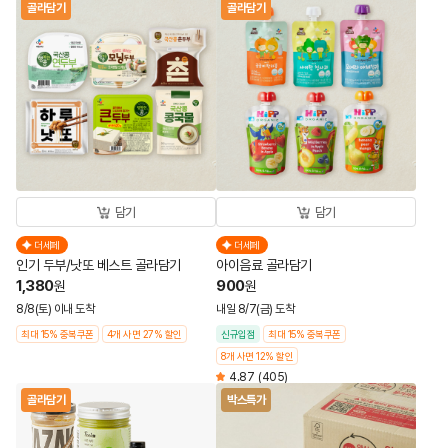
골라담기
골라담기
담기
담기
더세페
더세페
인기 두부/낫또 베스트 골라담기
아이음료 골라담기
1,380
900
원
원
8/8(토) 이내 도착
내일 8/7(금) 도착
최대 15% 중복쿠폰
4개 사면 27% 할인
신규입점
최대 15% 중복쿠폰
8개 사면 12% 할인
4.87
(405)
골라담기
박스특가