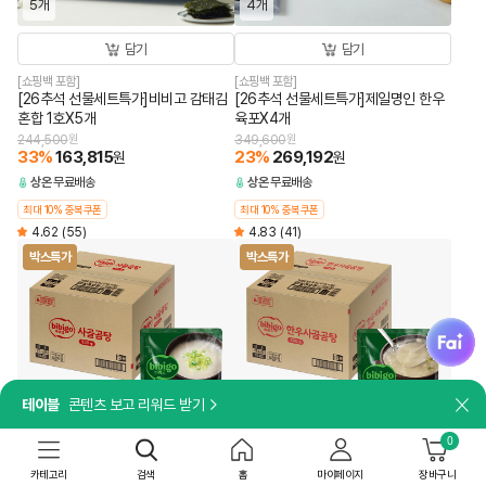
5개
4개
담기
담기
[쇼핑백 포함]
[쇼핑백 포함]
[26추석 선물세트특가]비비고 감태김
[26추석 선물세트특가]제일명인 한우
혼합 1호X5개
육포X4개
244,500
원
349,600
원
33
%
163,815
23
%
269,192
원
원
상온
무료배송
상온
무료배송
최대 10% 중복쿠폰
최대 10% 중복쿠폰
4.62
(55)
4.83
(41)
박스특가
박스특가
fai
테이블
콘텐츠 보고 리워드 받기
닫
18개
18개
0
카테고리
검색
홈
마이페이지
장바구니
담기
담기