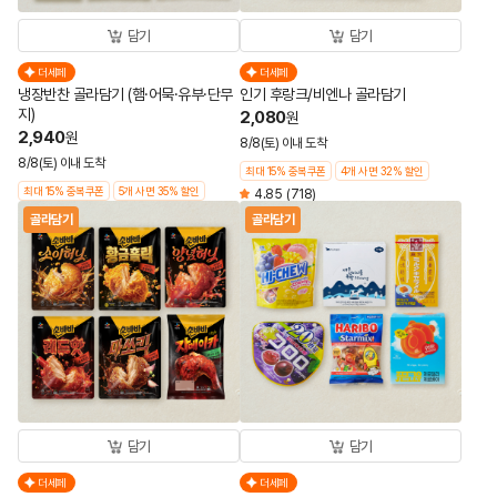
담기
담기
더세페
더세페
냉장반찬 골라담기 (햄·어묵·유부·단무
인기 후랑크/비엔나 골라담기
지)
2,080
원
2,940
원
8/8(토) 이내 도착
8/8(토) 이내 도착
최대 15% 중복쿠폰
4개 사면 32% 할인
최대 15% 중복쿠폰
5개 사면 35% 할인
4.85
(718)
골라담기
골라담기
담기
담기
더세페
더세페