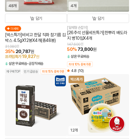
48개
4개
담기
담기
[일체형 손잡이]
더세페
[26추석 선물세트특가]한뿌리 배도라
[박스특가]비비고 한달 직화 참기름 김
지 병10입X4개
박스 4.5gX12봉X4개(총48봉)
147,600
원
31,980
원
50
%
73,800
원
35
%
20,787
원
19,827
프라임특가
원
상온
무료배송
상온
무료배송
공장직배송
최대 10% 중복쿠폰
4.8
(10)
재구매TOP
인기 급상승
최대 15% 중복쿠폰
박스특가
12개