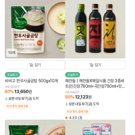
10개
담기
담기
오늘특가
오늘특가
비비고 한우사골곰탕 500gx10개
해찬들 | 해찬들X매일식품 간장 3종세
트(진간장780ml+국간장780ml+맛간
35,000
원
61
%
13,650
원
장소스450ml)
26,940
원
55
%
12,123
원
상온
내일 8/7(금) 도착
상온
내일 8/7(금) 도착
최대 15% 중복쿠폰
최대 15% 중복쿠폰
4.33
(3)