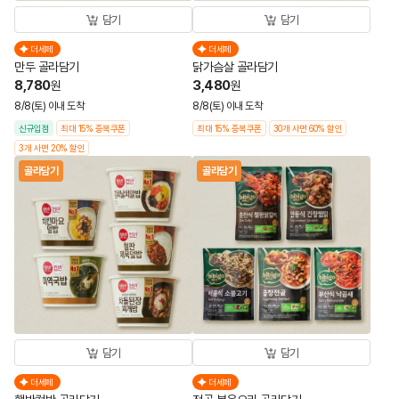
담기
담기
더세페
더세페
만두 골라담기
닭가슴살 골라담기
8,780
3,480
원
원
8/8(토) 이내 도착
8/8(토) 이내 도착
신규입점
최대 15% 중복쿠폰
최대 15% 중복쿠폰
30개 사면 60% 할인
3개 사면 20% 할인
골라담기
골라담기
담기
담기
더세페
더세페