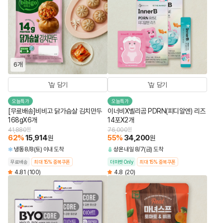
6개
담기
담기
오늘특가
오늘특가
[무료배송]비비고 닭가슴살 김치만두
이너비X벨리곰 PDRN(피디알엔) 리즈
168gX6개
14포X2개
41,880
원
76,000
원
62
%
15,914
55
%
34,200
원
원
냉동
8/8(토) 이내 도착
상온
내일 8/7(금) 도착
무료배송
최대 15% 중복쿠폰
더마켓 Only
최대 15% 중복쿠폰
4.81
(100)
4.8
(20)