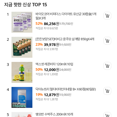
지금 핫한 신상 TOP 15
1
바이오코어 비피더스 다이어트 유산균 30캡슐(1개
니 담기
장바
월)X3개
52%
86,256
원
179,700
원
적립금 최대 8,625원
2
[든든보양 SET]비비고 윤주모 삼계탕 850gX4개
니 담기
장바
23%
39,978
원
51,920
원
적립금 최대 3,997원
3
맥스셋 레몬비타 120mlX10입
니 담기
장바
50%
12,000
원
24,000
원
적립금 최대 1,200원
4
닥터뉴트리 멀티비타민미네랄 B+ X60정(60일분)
니 담기
장바
19%
12,879
원
15,900
원
적립금 최대 1,287원
5
땡모반 수박주스 200mlX10개
니 담기
장바