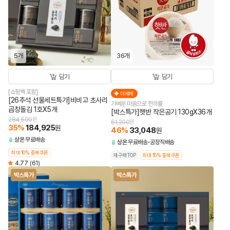
5개
36개
담기
담기
[쇼핑백 포함]
더세페
[26추석 선물세트특가]비비고 초사리
가벼운 마음으로 한끼를
곱창돌김 1호X5개
[박스특가]햇반 작은공기 130gX36개
284,500
원
61,200
원
35
%
184,925
원
46
%
33,048
원
상온
무료배송
상온
무료배송
공장직배송
최대 10% 중복쿠폰
재구매TOP
최대 15% 중복쿠폰
4.77
(61)
박스특가
박스특가