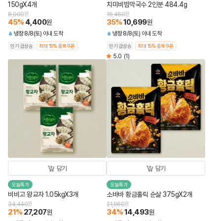
150gX4개
치미비빔막국수 2인분 484.4g
8,000
원
16,460
원
45
%
4,400
35
%
10,699
원
원
냉장
8/8(토) 이내 도착
냉장
8/8(토) 이내 도착
인기 급상승
최대 15% 중복쿠폰
인기 급상승
최대 15% 중복쿠폰
5.0
(1)
담기
담기
오늘특가
오늘특가
비비고 왕교자 1.05kgX3개
소바바 황금홀릭 순살 375gX2개
34,440
원
21,960
원
21
%
27,207
34
%
14,493
원
원