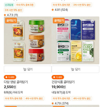
신규입점
최대 15% 중복쿠폰
최대 15% 중복쿠폰
3개 사면 55% 할인
4.91
(524)
5개 사면 10% 할인
4.73
(11)
골라담기
골라담기
담기
담기
더세페
더세페
다담 양념 골라담기
건강식품 골라담기
2,550
19,900
원
원
8/8(토) 이내 도착
내일 8/7(금) 도착
최대 15% 중복쿠폰
4개 사면 50% 할인
최대 15% 중복쿠폰
4개 사면 55% 할인
4.79
(374)