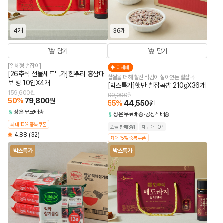
4개
36개
담기
담기
[일체형 손잡이]
더세페
[26추석 선물세트특가]한뿌리 홍삼대
찹쌀을 더해 찰진 식감이 살아있는 찰잡곡
보 병 10입X4개
[박스특가]햇반 찰잡곡밥 210gX36개
159,600
원
99,000
원
50
%
79,800
원
55
%
44,550
원
상온
무료배송
상온
무료배송
공장직배송
최대 10% 중복쿠폰
오늘 판매3위
재구매TOP
4.88
(32)
최대 15% 중복쿠폰
박스특가
박스특가