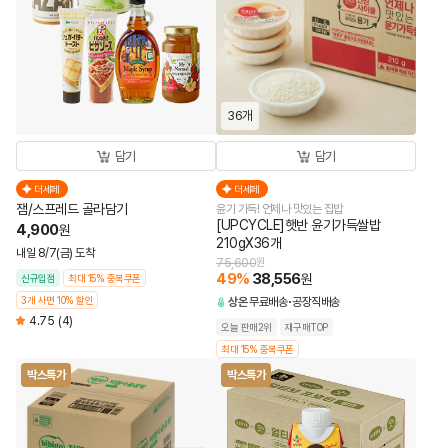
36개
담기
담기
더세페
더세페
잼/스프레드 골라담기
윤기 가득! 언제나 맛있는 집밥
[UPCYCLE]햇반 윤기가득쌀밥
4,900
원
210gX36개
내일 8/7(금) 도착
75,600
원
49
%
38,556
원
신규입점
최대 15% 중복쿠폰
3개 사면 10% 할인
상온
무료배송
공장직배송
4.75
(4)
오늘 판매2위
재구매TOP
최대 15% 중복쿠폰
박스특가
박스특가