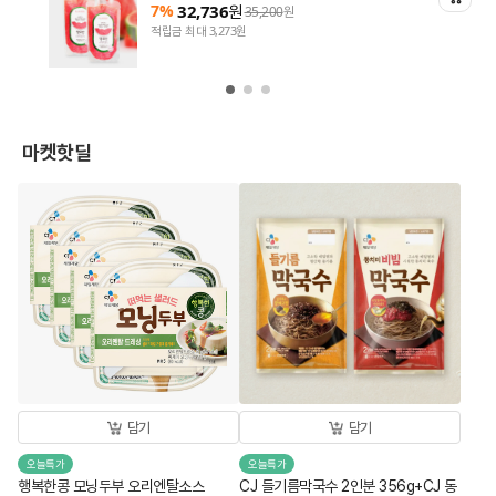
7%
32,736
원
35,200
원
적립금 최대 3,273원
마켓핫딜
담기
담기
오늘특가
오늘특가
행복한콩 모닝두부 오리엔탈소스
CJ 들기름막국수 2인분 356g+CJ 동