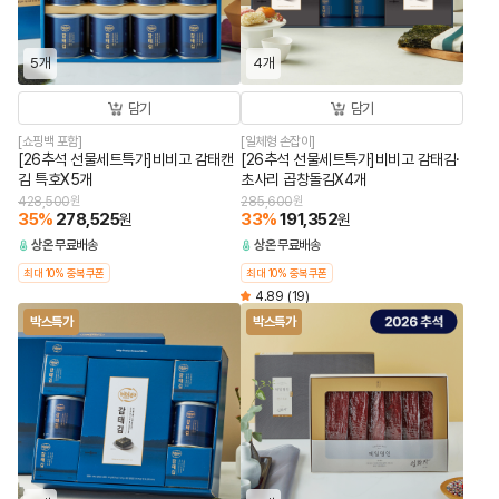
5개
4개
담기
담기
[쇼핑백 포함]
[일체형 손잡이]
[26추석 선물세트특가]비비고 감태캔
[26추석 선물세트특가]비비고 감태김·
김 특호X5개
초사리 곱창돌김X4개
428,500
원
285,600
원
35
%
278,525
33
%
191,352
원
원
상온
무료배송
상온
무료배송
최대 10% 중복쿠폰
최대 10% 중복쿠폰
4.89
(19)
박스특가
박스특가