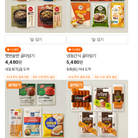
담기
담기
더세페
더세페
햇반솥반 골라담기
냉동간식 골라담기
4,480
5,480
원
원
내일 8/7(금) 도착
8/8(토) 이내 도착
최대 15% 중복쿠폰
8개 사면 60% 할인
최대 15% 중복쿠폰
4개 사면 30% 할인
골라담기
골라담기