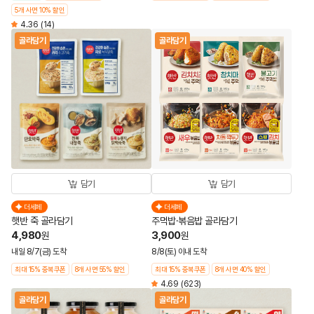
5개 사면 10% 할인
4.36
(14)
골라담기
골라담기
담기
담기
더세페
더세페
햇반 죽 골라담기
주먹밥·볶음밥 골라담기
4,980
3,900
원
원
내일 8/7(금) 도착
8/8(토) 이내 도착
최대 15% 중복쿠폰
8개 사면 55% 할인
최대 15% 중복쿠폰
8개 사면 40% 할인
4.69
(623)
골라담기
골라담기