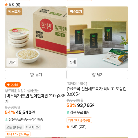
5.0
(8)
박스특가
박스특가
36개
5개
담기
담기
[일체형 손잡이]
더세페
[26추석 선물세트특가]비비고 토종김
부드러운 식감이 살아있는
3호X5개
[박스특가]햇반 발아현미밥 210gX36
199,500
원
개
53
%
93,765
원
99,000
원
54
%
45,540
원
상온
무료배송
상온
무료배송
공장직배송
최대 10% 중복쿠폰
4.81
(201)
오늘 판매4위
재구매TOP
최대 15% 중복쿠폰