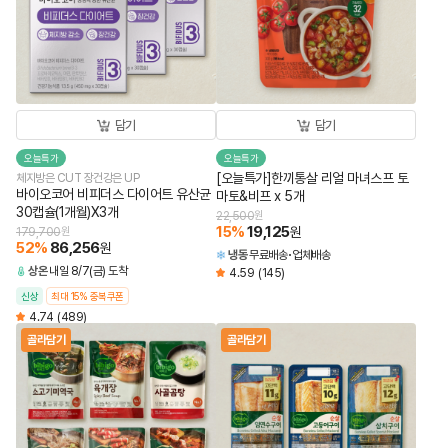
담기
담기
오늘특가
오늘특가
[오늘특가]한끼통살 리얼 마녀스프 토
체지방은 CUT 장건강은 UP
바이오코어 비피더스 다이어트 유산균
마토&비프 x 5개
30캡슐(1개월)X3개
22,500
원
15
%
19,125
원
179,700
원
52
%
86,256
원
냉동
무료배송
업체배송
상온
내일 8/7(금) 도착
4.59
(145)
신상
최대 15% 중복쿠폰
4.74
(489)
골라담기
골라담기