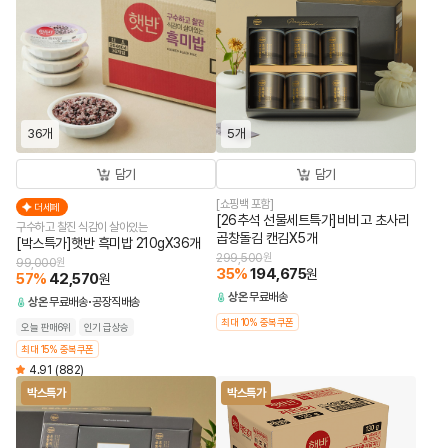
36개
5개
담기
담기
[쇼핑백 포함]
더세페
[26추석 선물세트특가]비비고 초사리
구수하고 찰진 식감이 살아있는
곱창돌김 캔김X5개
[박스특가]햇반 흑미밥 210gX36개
299,500
원
99,000
원
35
%
194,675
원
57
%
42,570
원
상온
무료배송
상온
무료배송
공장직배송
최대 10% 중복쿠폰
오늘 판매6위
인기 급상승
최대 15% 중복쿠폰
4.91
(882)
박스특가
박스특가