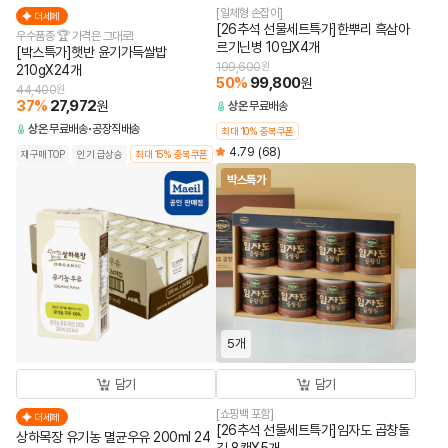
[일체형 손잡이]
더세페
[26추석 선물세트특가]한뿌리 흑삼아
우수품종 🏆 가격은 그대로!
르기닌병 10입X4개
[박스특가]햇반 윤기가득쌀밥
199,600
원
210gX24개
50
%
99,800
원
44,400
원
37
%
27,972
원
상온
무료배송
상온
무료배송
공장직배송
최대 10% 중복쿠폰
4.79
(68)
재구매TOP
인기 급상승
최대 15% 중복쿠폰
박스특가
5개
담기
담기
[쇼핑백 포함]
더세페
[26추석 선물세트특가]임자도 곱창돌
상하목장 유기농 멸균우유 200ml 24