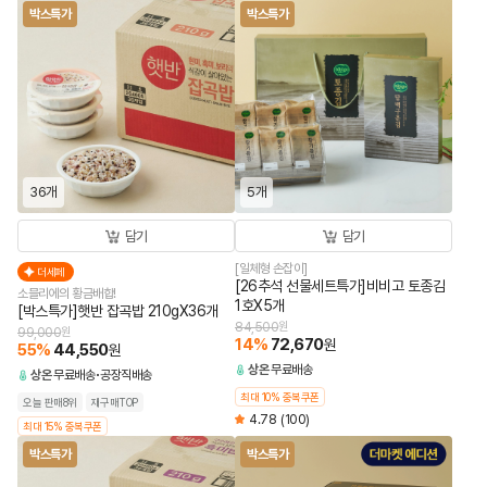
박스특가
박스특가
36개
5개
담기
담기
[일체형 손잡이]
더세페
[26추석 선물세트특가]비비고 토종김
소믈리에의 황금배합!
1호X5개
[박스특가]햇반 잡곡밥 210gX36개
84,500
원
99,000
원
14
%
72,670
원
55
%
44,550
원
상온
무료배송
상온
무료배송
공장직배송
최대 10% 중복쿠폰
오늘 판매8위
재구매TOP
4.78
(100)
최대 15% 중복쿠폰
박스특가
박스특가