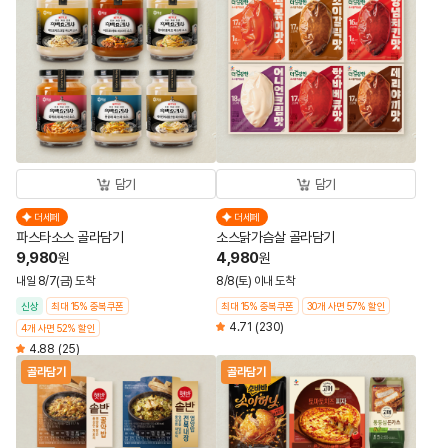
담기
담기
더세페
더세페
파스타소스 골라담기
소스닭가슴살 골라담기
9,980
4,980
원
원
내일 8/7(금) 도착
8/8(토) 이내 도착
신상
최대 15% 중복쿠폰
최대 15% 중복쿠폰
30개 사면 57% 할인
4.71
(230)
4개 사면 52% 할인
4.88
(25)
골라담기
골라담기