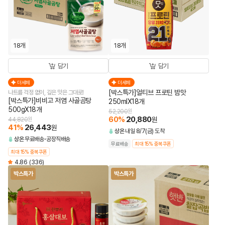
18개
18개
담기
담기
더세페
더세페
[박스특가]얼티브 프로틴 밤맛
나트륨 걱정 없이, 깊은 맛은 그대로!
[박스특가]비비고 저염 사골곰탕
250mlX18개
500gX18개
52,200
원
60
%
20,880
원
44,820
원
41
%
26,443
원
상온
내일 8/7(금) 도착
상온
무료배송
공장직배송
무료배송
최대 15% 중복쿠폰
최대 15% 중복쿠폰
4.86
(336)
박스특가
박스특가