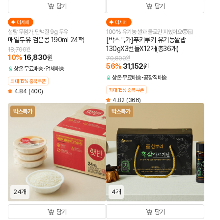
담기
담기
더세페
더세페
설탕 무첨가, 단백질 9g 두유
100% 유기농 쌀과 물로만 지었어요🧒🏻
매일두유 검은콩 190ml 24팩
[박스특가]푸키루키 유기농쌀밥
130gX3번들X12개(총36개)
18,700
원
10
%
16,830
원
70,800
원
56
%
31,152
원
상온
무료배송
업체배송
상온
무료배송
공장직배송
최대 15% 중복쿠폰
최대 15% 중복쿠폰
4.84
(400)
4.82
(366)
박스특가
박스특가
24개
4개
담기
담기