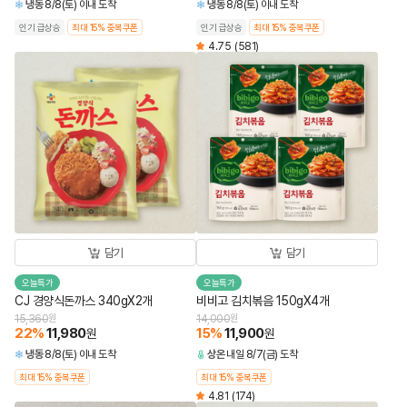
냉동
8/8(토) 이내 도착
냉동
8/8(토) 이내 도착
인기 급상승
최대 15% 중복쿠폰
인기 급상승
최대 15% 중복쿠폰
4.75
(581)
담기
담기
오늘특가
오늘특가
CJ 경양식돈까스 340gX2개
비비고 김치볶음 150gX4개
15,360
원
14,000
원
22
%
11,980
15
%
11,900
원
원
냉동
8/8(토) 이내 도착
상온
내일 8/7(금) 도착
최대 15% 중복쿠폰
최대 15% 중복쿠폰
4.81
(174)