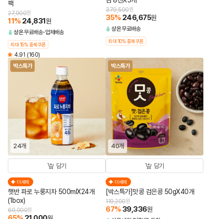
김 8캔X5개
팩
379,500
원
27,900
원
35
%
246,675
원
11
%
24,831
원
상온
무료배송
상온
무료배송
업체배송
최대 10% 중복쿠폰
최대 15% 중복쿠폰
4.91
(160)
박스특가
박스특가
24개
40개
담기
담기
더세페
더세페
햇반 파로 누룽지차 500mlX24개
[박스특가]맛콩 검은콩 50gX40개
(1box)
119,200
원
67
%
39,336
원
60,000
원
65
%
21,000
원