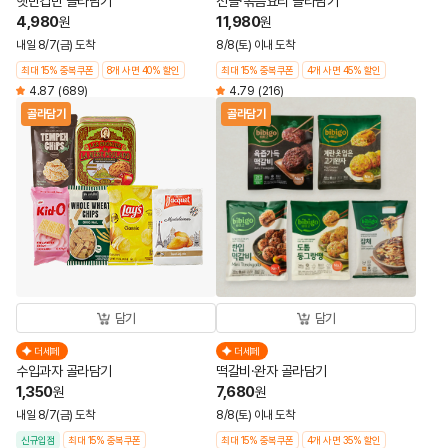
햇반컵반 골라담기
전골·볶음요리 골라담기
4,980
11,980
원
원
내일 8/7(금) 도착
8/8(토) 이내 도착
최대 15% 중복쿠폰
8개 사면 40% 할인
최대 15% 중복쿠폰
4개 사면 45% 할인
4.87
(689)
4.79
(216)
골라담기
골라담기
담기
담기
더세페
더세페
수입과자 골라담기
떡갈비·완자 골라담기
1,350
7,680
원
원
내일 8/7(금) 도착
8/8(토) 이내 도착
신규입점
최대 15% 중복쿠폰
최대 15% 중복쿠폰
4개 사면 35% 할인