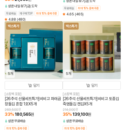
상온
내일 8/7(금) 도착
상온
내일 8/7(금) 도착
무료배송
최대 15% 중복쿠폰
무료배송
재구매TOP
최대 15% 중복쿠폰
4.65
(465)
4.88
(480)
박스특가
박스특가
5개
5개
담기
담기
[쇼핑백 포함]
[쇼핑백 포함]
[26추석 선물세트특가]비비고 파래곱
[26추석 선물세트특가]비비고 토종김
창돌김 혼합 1호X5개
죽염돌김 캔김X5개
269,500
원
214,000
원
33
%
180,565
35
%
139,100
원
원
상온
무료배송
상온
무료배송
최대 10% 중복쿠폰
최대 10% 중복쿠폰