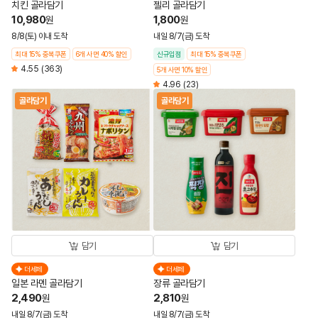
치킨 골라담기
젤리 골라담기
10,980
1,800
원
원
8/8(토) 이내 도착
내일 8/7(금) 도착
최대 15% 중복쿠폰
6개 사면 40% 할인
신규입점
최대 15% 중복쿠폰
4.55
(363)
5개 사면 10% 할인
4.96
(23)
골라담기
골라담기
담기
담기
더세페
더세페
일본 라멘 골라담기
장류 골라담기
2,490
2,810
원
원
내일 8/7(금) 도착
내일 8/7(금) 도착