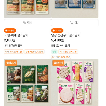
담기
담기
더세페
더세페
국·탕·찌개 골라담기
냉장 생선구이 골라담기
2,180
5,480
원
원
내일 8/7(금) 도착
8/8(토) 이내 도착
최대 15% 중복쿠폰
10개 사면 40% 할인
신상
최대 15% 중복쿠폰
6개 사면 33% 할인
골라담기
골라담기