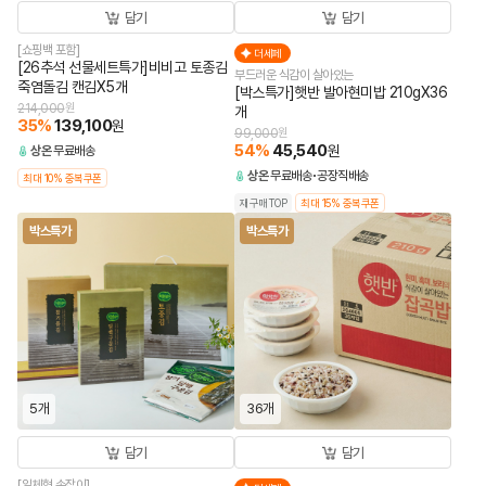
담기
담기
[쇼핑백 포함]
더세페
[26추석 선물세트특가]비비고 토종김
부드러운 식감이 살아있는
죽염돌김 캔김X5개
[박스특가]햇반 발아현미밥 210gX36
214,000
원
개
35
%
139,100
원
99,000
원
54
%
45,540
원
상온
무료배송
상온
무료배송
공장직배송
최대 10% 중복쿠폰
재구매TOP
최대 15% 중복쿠폰
박스특가
박스특가
5개
36개
담기
담기
[일체형 손잡이]