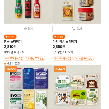
담기
담기
더세페
더세페
장류 골라담기
다담 양념 골라담기
2,810
2,550
원
원
8/10(월) 이내 도착
8/10(월) 이내 도착
최대 15% 중복쿠폰
3개 사면 55% 할인
최대 15% 중복쿠폰
4개 사면 50% 할인
4.91
(526)
골라담기
골라담기