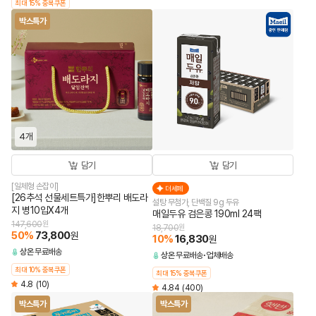
최대 15% 중복쿠폰
박스특가
4개
담기
담기
[일체형 손잡이]
더세페
[26추석 선물세트특가]한뿌리 배도라
설탕 무첨가, 단백질 9g 두유
지 병10입X4개
매일두유 검은콩 190ml 24팩
147,600
원
18,700
원
50
%
73,800
원
10
%
16,830
원
상온
무료배송
상온
무료배송
업체배송
최대 10% 중복쿠폰
최대 15% 중복쿠폰
4.8
(10)
4.84
(400)
박스특가
박스특가