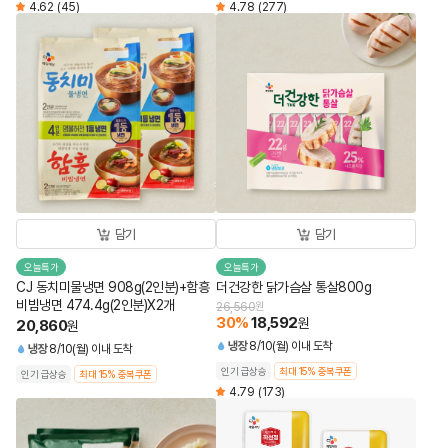
4.62
(45)
4.78
(277)
담기
담기
오늘특가
오늘특가
CJ 동치미물냉면 908g(2인분)+함흥
더건강한 닭가슴살 통살800g
비빔냉면 474.4g(2인분)X2개
26,560
원
30
%
18,592
원
20,860
원
냉장
8/10(월) 이내 도착
냉장
8/10(월) 이내 도착
인기 급상승
최대 15% 중복쿠폰
인기 급상승
최대 15% 중복쿠폰
4.79
(173)