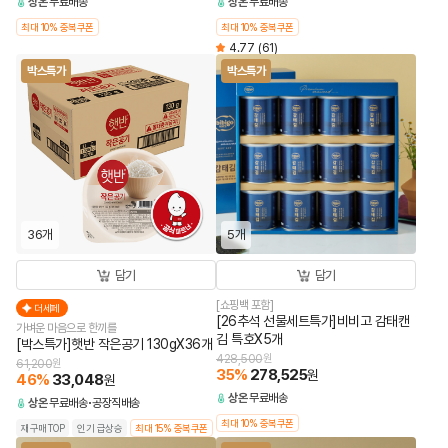
상온
무료배송
상온
무료배송
최대 10% 중복쿠폰
최대 10% 중복쿠폰
4.77
(61)
박스특가
박스특가
36개
5개
담기
담기
[쇼핑백 포함]
더세페
[26추석 선물세트특가]비비고 감태캔
가벼운 마음으로 한끼를
김 특호X5개
[박스특가]햇반 작은공기 130gX36개
428,500
원
61,200
원
35
%
278,525
원
46
%
33,048
원
상온
무료배송
상온
무료배송
공장직배송
최대 10% 중복쿠폰
재구매TOP
인기 급상승
최대 15% 중복쿠폰