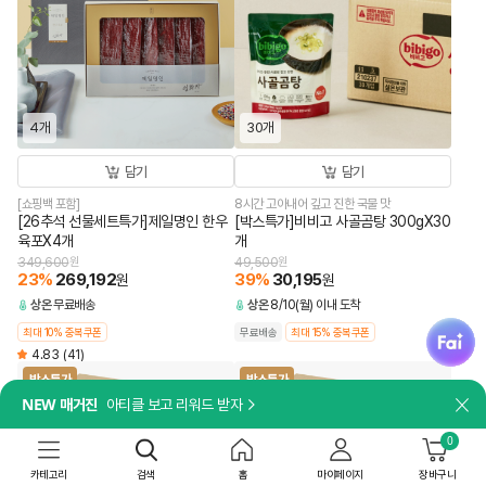
4개
30개
담기
담기
[쇼핑백 포함]
8시간 고아내어 깊고 진한 국물 맛
[26추석 선물세트특가]제일명인 한우
[박스특가]비비고 사골곰탕 300gX30
육포X4개
개
349,600
원
49,500
원
23
%
269,192
39
%
30,195
원
원
상온
무료배송
상온
8/10(월) 이내 도착
fai
최대 10% 중복쿠폰
무료배송
최대 15% 중복쿠폰
4.83
(41)
박스특가
박스특가
NEW 매거진
아티클 보고 리워드 받자
닫
0
카테고리
검색
홈
마이페이지
장바구니