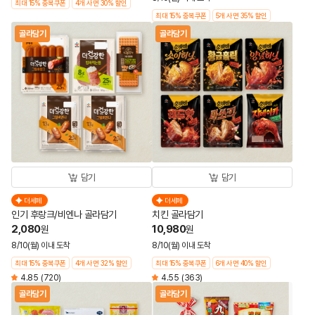
최대 15% 중복쿠폰
4개 사면 30% 할인
최대 15% 중복쿠폰
5개 사면 35% 할인
골라담기
골라담기
담기
담기
더세페
더세페
인기 후랑크/비엔나 골라담기
치킨 골라담기
2,080
10,980
원
원
8/10(월) 이내 도착
8/10(월) 이내 도착
최대 15% 중복쿠폰
4개 사면 32% 할인
최대 15% 중복쿠폰
6개 사면 40% 할인
4.85
(720)
4.55
(363)
골라담기
골라담기