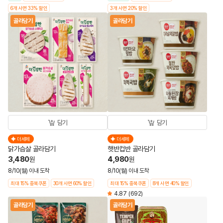
6개 사면 33% 할인
3개 사면 20% 할인
골라담기
골라담기
담기
담기
더세페
더세페
닭가슴살 골라담기
햇반컵반 골라담기
3,480
4,980
원
원
8/10(월) 이내 도착
8/10(월) 이내 도착
최대 15% 중복쿠폰
30개 사면 60% 할인
최대 15% 중복쿠폰
8개 사면 40% 할인
4.87
(692)
골라담기
골라담기