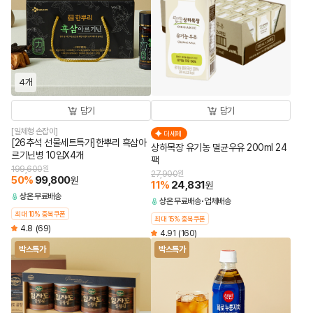
4개
담기
담기
[일체형 손잡이]
더세페
[26추석 선물세트특가]한뿌리 흑삼아
상하목장 유기농 멸균우유 200ml 24
르기닌병 10입X4개
팩
199,600
원
27,900
원
50
%
99,800
원
11
%
24,831
원
상온
무료배송
상온
무료배송
업체배송
최대 10% 중복쿠폰
최대 15% 중복쿠폰
4.8
(69)
4.91
(160)
박스특가
박스특가