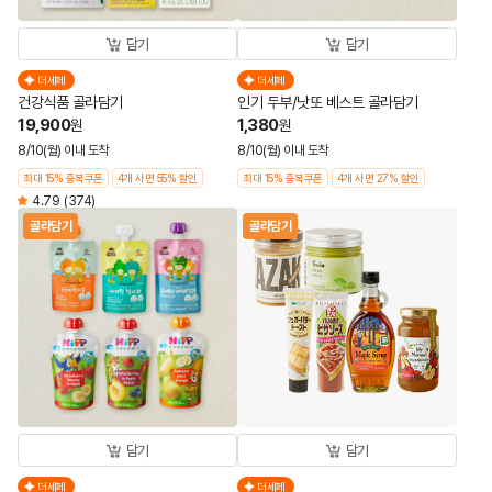
담기
담기
더세페
더세페
건강식품 골라담기
인기 두부/낫또 베스트 골라담기
19,900
1,380
원
원
8/10(월) 이내 도착
8/10(월) 이내 도착
최대 15% 중복쿠폰
4개 사면 55% 할인
최대 15% 중복쿠폰
4개 사면 27% 할인
4.79
(374)
골라담기
골라담기
담기
담기
더세페
더세페