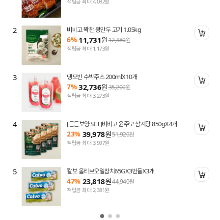
적립금 최대 4,082원
2
비비고 꽉찬 왕만두 고기 1.05kg
니 담기
장바
6%
11,731
원
12,480
원
적립금 최대 1,173원
3
땡모반 수박주스 200mlX10개
니 담기
장바
7%
32,736
원
35,200
원
적립금 최대 3,273원
4
[든든보양 SET]비비고 윤주모 삼계탕 850gX4개
니 담기
장바
23%
39,978
원
51,920
원
적립금 최대 3,997원
5
칼보 올리브오일참치65GX3번들X3개
니 담기
장바
47%
23,818
원
44,940
원
적립금 최대 2,381원