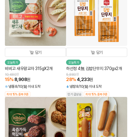
담기
담기
오늘특가
오늘특가
비비고 새우왕교자 315gX2개
하선정 4無 김밥단무지 370gx2개
10,480
원
5,880
원
15
%
8,908
28
%
4,233
원
원
냉동
8/10(월) 이내 도착
냉장
8/10(월) 이내 도착
최대 15% 중복쿠폰
인기 급상승
최대 15% 중복쿠폰