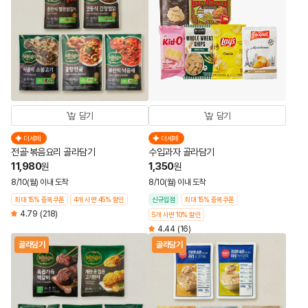
담기
담기
더세페
더세페
전골·볶음요리 골라담기
수입과자 골라담기
11,980
1,350
원
원
8/10(월) 이내 도착
8/10(월) 이내 도착
최대 15% 중복쿠폰
4개 사면 45% 할인
신규입점
최대 15% 중복쿠폰
4.79
(218)
5개 사면 10% 할인
4.44
(16)
골라담기
골라담기