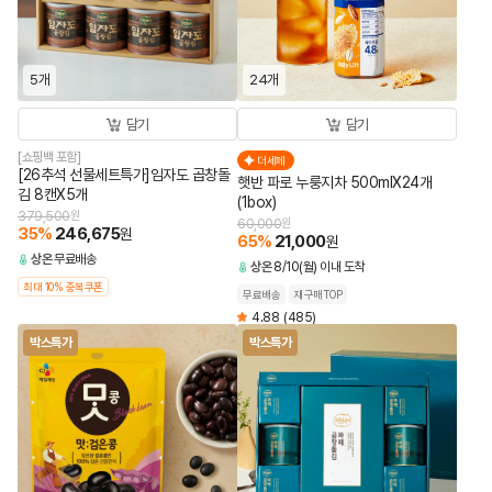
5개
24개
담기
담기
[쇼핑백 포함]
더세페
[26추석 선물세트특가]임자도 곱창돌
햇반 파로 누룽지차 500mlX24개
김 8캔X5개
(1box)
379,500
원
60,000
원
35
%
246,675
원
65
%
21,000
원
상온
무료배송
상온
8/10(월) 이내 도착
최대 10% 중복쿠폰
무료배송
재구매TOP
4.88
(485)
박스특가
박스특가