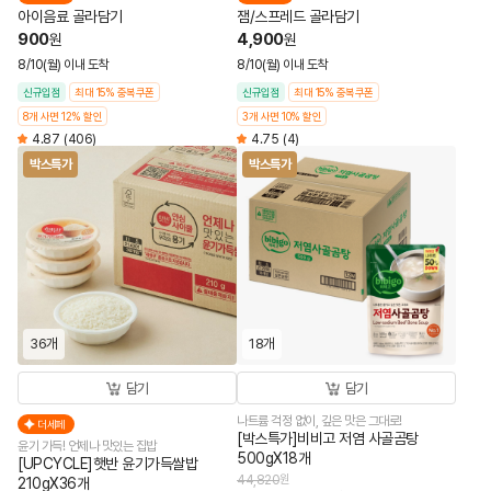
아이음료 골라담기
잼/스프레드 골라담기
900
4,900
원
원
8/10(월) 이내 도착
8/10(월) 이내 도착
신규입점
최대 15% 중복쿠폰
신규입점
최대 15% 중복쿠폰
8개 사면 12% 할인
3개 사면 10% 할인
4.87
(406)
4.75
(4)
박스특가
박스특가
36개
18개
담기
담기
나트륨 걱정 없이, 깊은 맛은 그대로!
더세페
[박스특가]비비고 저염 사골곰탕
윤기 가득! 언제나 맛있는 집밥
500gX18개
[UPCYCLE]햇반 윤기가득쌀밥
44,820
원
210gX36개