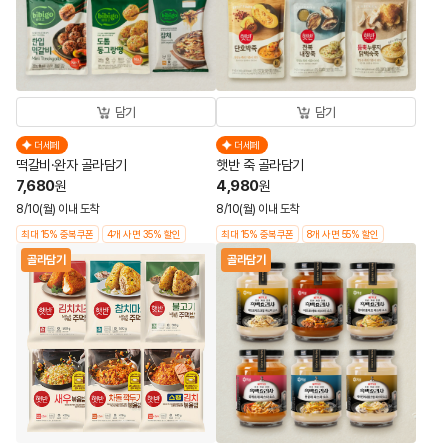
담기
담기
더세페
더세페
떡갈비·완자 골라담기
햇반 죽 골라담기
7,680
4,980
원
원
8/10(월) 이내 도착
8/10(월) 이내 도착
최대 15% 중복쿠폰
4개 사면 35% 할인
최대 15% 중복쿠폰
8개 사면 55% 할인
골라담기
골라담기