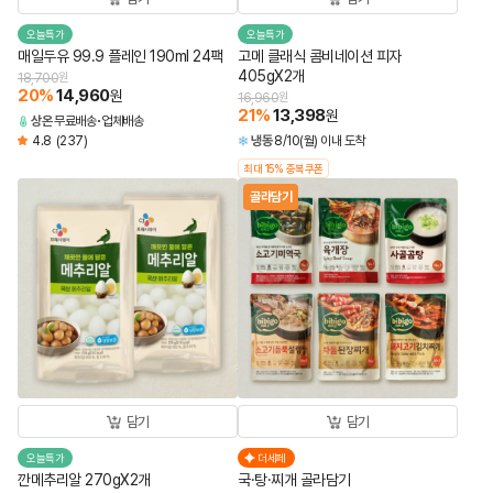
오늘특가
오늘특가
매일두유 99.9 플레인 190ml 24팩
고메 클래식 콤비네이션 피자
405gX2개
18,700
원
20
%
14,960
원
16,960
원
21
%
13,398
원
상온
무료배송
업체배송
4.8
(237)
냉동
8/10(월) 이내 도착
최대 15% 중복쿠폰
골라담기
담기
담기
오늘특가
더세페
깐메추리알 270gX2개
국·탕·찌개 골라담기