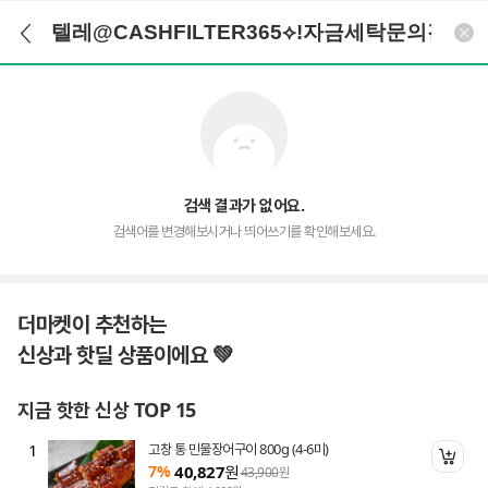
검색어 입력
검색
검색 결과가 없어요.
검색어를 변경해보시거나 띄어쓰기를 확인해보세요.
더마켓이 추천하는
신상과 핫딜 상품이에요 💚
지금 핫한 신상 TOP 15
1
고창 통 민물장어구이 800g (4-6미)
니 담기
장바
7%
40,827
원
43,900
원