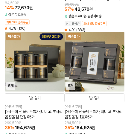
84,500
원
99,000
원
14
%
72,670
원
57
%
42,570
원
상온
무료배송
상온
무료배송
공장직배송
최대 10% 중복쿠폰
인기 급상승
최대 15% 중복쿠폰
4.78
(100)
4.91
(883)
박스특가
박스특가
5개
5개
담기
담기
[쇼핑백 포함]
[쇼핑백 포함]
[26추석 선물세트특가]비비고 초사리
[26추석 선물세트특가]비비고 초사리
곱창돌김 캔김X5개
곱창돌김 1호X5개
299,500
원
284,500
원
35
%
194,675
35
%
184,925
원
원