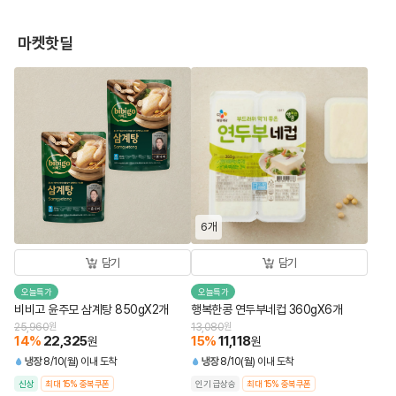
마켓핫딜
6개
담기
담기
오늘특가
오늘특가
비비고 윤주모 삼계탕 850gX2개
행복한콩 연두부네컵 360gX6개
25,960
원
13,080
원
14
%
22,325
15
%
11,118
원
원
냉장
8/10(월) 이내 도착
냉장
8/10(월) 이내 도착
신상
최대 15% 중복쿠폰
인기 급상승
최대 15% 중복쿠폰