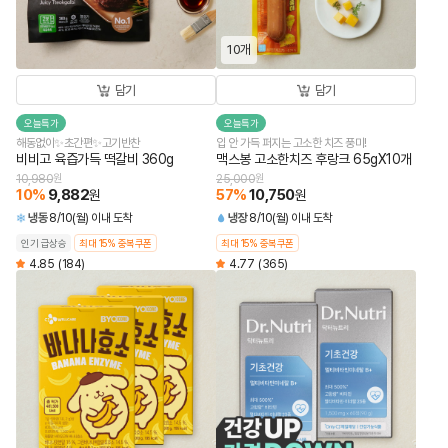
10개
담기
담기
오늘특가
오늘특가
해동없이✨초간편✨고기반찬
입 안 가득 퍼지는 고소한 치즈 풍미!
비비고 육즙가득 떡갈비 360g
맥스봉 고소한치즈 후랑크 65gX10개
10,980
원
25,000
원
10
%
9,882
57
%
10,750
원
원
냉동
8/10(월) 이내 도착
냉장
8/10(월) 이내 도착
인기 급상승
최대 15% 중복쿠폰
최대 15% 중복쿠폰
4.85
(184)
4.77
(365)