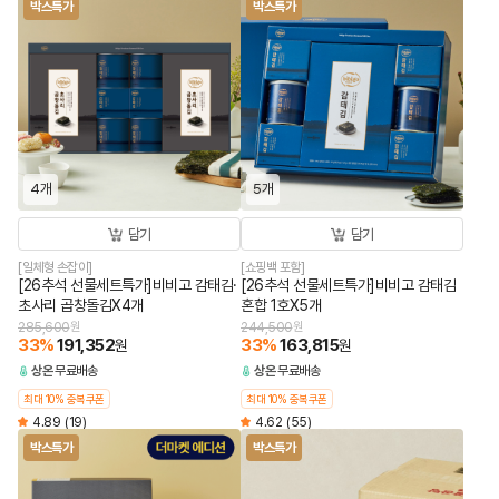
박스특가
박스특가
4개
5개
담기
담기
[일체형 손잡이]
[쇼핑백 포함]
[26추석 선물세트특가]비비고 감태김·
[26추석 선물세트특가]비비고 감태김
초사리 곱창돌김X4개
혼합 1호X5개
285,600
원
244,500
원
33
%
191,352
33
%
163,815
원
원
상온
무료배송
상온
무료배송
최대 10% 중복쿠폰
최대 10% 중복쿠폰
4.89
(19)
4.62
(55)
박스특가
박스특가