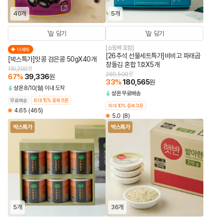
40개
5개
담기
담기
[쇼핑백 포함]
더세페
[26추석 선물세트특가]비비고 파래곱
[박스특가]맛콩 검은콩 50gX40개
창돌김 혼합 1호X5개
119,200
원
269,500
원
67
%
39,336
원
33
%
180,565
원
상온
8/10(월) 이내 도착
상온
무료배송
무료배송
최대 15% 중복쿠폰
최대 10% 중복쿠폰
4.65
(465)
5.0
(8)
박스특가
박스특가
5개
36개