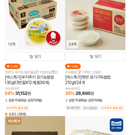
12개
24개
담기
담기
더세페
더세페
100% 유기농 쌀과 물로만 지었어요🧒🏻
우수품종 🏆 가격은 그대로!
[박스특가]푸키루키 유기농쌀밥
[박스특가]햇반 윤기가득쌀밥
130gX3번들X12개(총36개)
210gX24개
70,800
원
44,400
원
56
%
31,152
35
%
28,860
원
원
상온
무료배송
공장직배송
상온
무료배송
공장직배송
최대 15% 중복쿠폰
재구매TOP
인기 급상승
최대 15% 중복쿠폰
4.82
(368)
박스특가