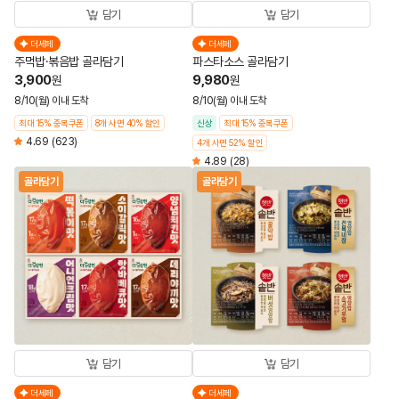
담기
담기
더세페
더세페
주먹밥·볶음밥 골라담기
파스타소스 골라담기
3,900
9,980
원
원
8/10(월) 이내 도착
8/10(월) 이내 도착
최대 15% 중복쿠폰
8개 사면 40% 할인
신상
최대 15% 중복쿠폰
4.69
(623)
4개 사면 52% 할인
4.89
(28)
골라담기
골라담기
담기
담기
더세페
더세페