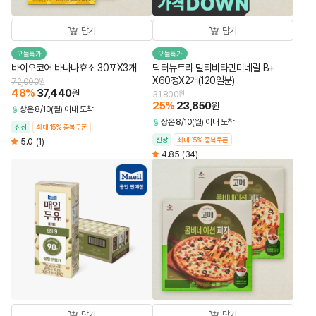
담기
담기
오늘특가
오늘특가
바이오코어 바나나효소 30포X3개
닥터뉴트리 멀티비타민미네랄 B+
X60정X2개(120일분)
72,000
원
48
%
37,440
원
31,800
원
25
%
23,850
원
상온
8/10(월) 이내 도착
상온
8/10(월) 이내 도착
신상
최대 15% 중복쿠폰
신상
최대 15% 중복쿠폰
5.0
(1)
4.85
(34)
담기
담기