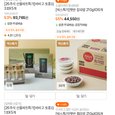
더세페
[26추석 선물세트특가]비비고 토종김
소믈리에의 황금배합!
3호X5개
[박스특가]햇반 잡곡밥 210gX36개
199,500
원
99,000
원
53
%
93,765
원
55
%
44,550
원
상온
무료배송
상온
무료배송
공장직배송
최대 10% 중복쿠폰
오늘 판매4위
재구매TOP
4.81
(201)
최대 15% 중복쿠폰
박스특가
박스특가
5개
36개
담기
담기
[일체형 손잡이]
더세페
[26추석 선물세트특가]비비고 토종김
구수하고 찰진 식감이 살아있는
1호X5개
[박스특가]햇반 흑미밥 210gX36개