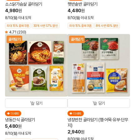
소스닭가슴살 골라담기
햇반솥반 골라담기
4,980
4,480
원
원
8/10(월) 이내 도착
8/10(월) 이내 도착
최대 15% 중복쿠폰
30개 사면 57% 할인
최대 15% 중복쿠폰
8개 사면 60% 할인
4.71
(230)
골라담기
골라담기
담기
담기
더세페
더세페
냉동간식 골라담기
냉장반찬 골라담기 (햄·어묵·유부·단무
지)
5,480
원
2,940
원
8/10(월) 이내 도착
8/10(월) 이내 도착