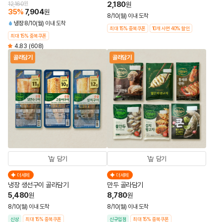
2,180
12,160
원
원
35
%
7,904
원
8/10(월) 이내 도착
냉장
8/10(월) 이내 도착
최대 15% 중복쿠폰
10개 사면 40% 할인
최대 15% 중복쿠폰
4.83
(608)
골라담기
골라담기
담기
담기
더세페
더세페
냉장 생선구이 골라담기
만두 골라담기
5,480
8,780
원
원
8/10(월) 이내 도착
8/10(월) 이내 도착
신상
최대 15% 중복쿠폰
신규입점
최대 15% 중복쿠폰