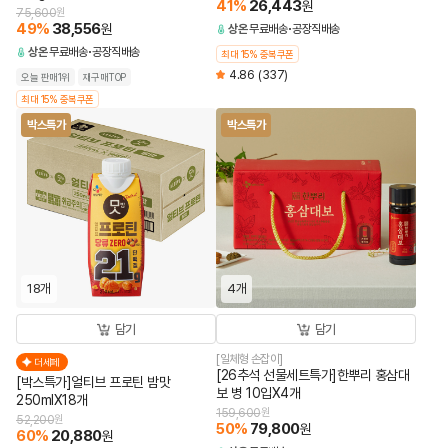
41
%
26,443
원
75,600
원
49
%
38,556
원
상온
무료배송
공장직배송
상온
무료배송
공장직배송
최대 15% 중복쿠폰
4.86
(337)
오늘 판매1위
재구매TOP
최대 15% 중복쿠폰
박스특가
박스특가
18개
4개
담기
담기
[일체형 손잡이]
더세페
[26추석 선물세트특가]한뿌리 홍삼대
[박스특가]얼티브 프로틴 밤맛
보 병 10입X4개
250mlX18개
159,600
원
52,200
원
50
%
79,800
원
60
%
20,880
원