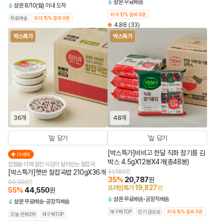
상온
무료배송
상온
8/10(월) 이내 도착
최대 10% 중복쿠폰
무료배송
최대 15% 중복쿠폰
4.88
(33)
박스특가
박스특가
36개
48개
담기
담기
[박스특가]비비고 한달 직화 참기름 김
더세페
박스 4.5gX12봉X4개(총48봉)
찹쌀을 더해 찰진 식감이 살아있는 찰잡곡
[박스특가]햇반 찰잡곡밥 210gX36개
31,980
원
35
%
20,787
원
99,000
원
19,827
프라임특가
원
55
%
44,550
원
상온
무료배송
공장직배송
상온
무료배송
공장직배송
재구매TOP
인기 급상승
최대 15% 중복쿠폰
오늘 판매2위
재구매TOP