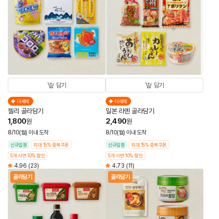
담기
담기
더세페
더세페
젤리 골라담기
일본 라멘 골라담기
1,800
2,490
원
원
8/10(월) 이내 도착
8/10(월) 이내 도착
신규입점
최대 15% 중복쿠폰
신규입점
최대 15% 중복쿠폰
5개 사면 10% 할인
5개 사면 10% 할인
4.96
(23)
4.73
(11)
골라담기
골라담기