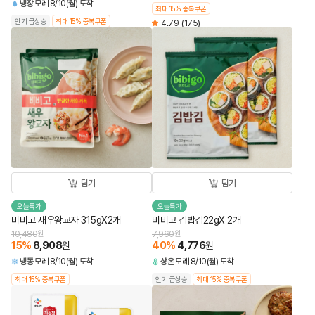
냉장
모레 8/10(월) 도착
최대 15% 중복쿠폰
인기 급상승
최대 15% 중복쿠폰
4.79
(175)
담기
담기
오늘특가
오늘특가
비비고 새우왕교자 315gX2개
비비고 김밥김22gX 2개
10,480
원
7,960
원
15
%
8,908
40
%
4,776
원
원
냉동
모레 8/10(월) 도착
상온
모레 8/10(월) 도착
최대 15% 중복쿠폰
인기 급상승
최대 15% 중복쿠폰