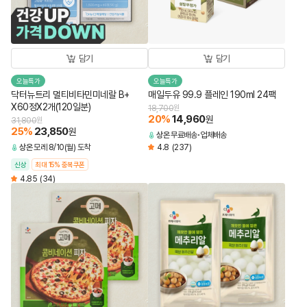
담기
담기
오늘특가
오늘특가
닥터뉴트리 멀티비타민미네랄 B+
매일두유 99.9 플레인 190ml 24팩
X60정X2개(120일분)
18,700
원
20
%
14,960
원
31,800
원
25
%
23,850
원
상온
무료배송
업체배송
상온
모레 8/10(월) 도착
4.8
(237)
신상
최대 15% 중복쿠폰
4.85
(34)