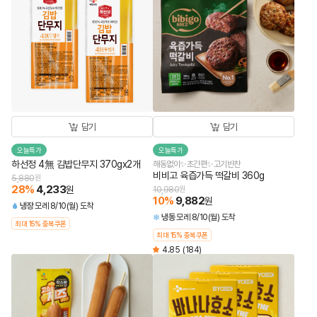
담기
담기
오늘특가
오늘특가
하선정 4無 김밥단무지 370gx2개
해동없이✨초간편✨고기반찬
비비고 육즙가득 떡갈비 360g
5,880
원
28
%
4,233
원
10,980
원
10
%
9,882
원
냉장
모레 8/10(월) 도착
냉동
모레 8/10(월) 도착
최대 15% 중복쿠폰
최대 15% 중복쿠폰
4.85
(184)