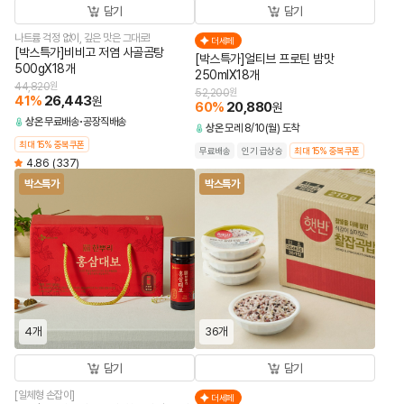
담기
담기
나트륨 걱정 없이, 깊은 맛은 그대로!
더세페
[박스특가]비비고 저염 사골곰탕
[박스특가]얼티브 프로틴 밤맛
500gX18개
250mlX18개
44,820
원
52,200
원
41
%
26,443
원
60
%
20,880
원
상온
무료배송
공장직배송
상온
모레 8/10(월) 도착
최대 15% 중복쿠폰
무료배송
인기 급상승
최대 15% 중복쿠폰
4.86
(337)
박스특가
박스특가
4개
36개
담기
담기
[일체형 손잡이]
더세페