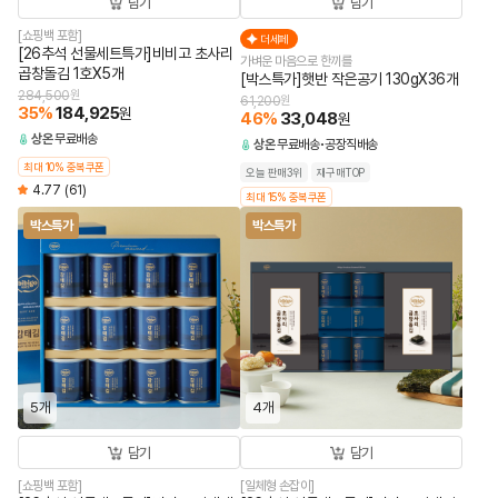
담기
담기
[쇼핑백 포함]
더세페
[26추석 선물세트특가]비비고 초사리
가벼운 마음으로 한끼를
곱창돌김 1호X5개
[박스특가]햇반 작은공기 130gX36개
284,500
원
61,200
원
35
%
184,925
원
46
%
33,048
원
상온
무료배송
상온
무료배송
공장직배송
최대 10% 중복쿠폰
오늘 판매3위
재구매TOP
4.77
(61)
최대 15% 중복쿠폰
박스특가
박스특가
5개
4개
담기
담기
[쇼핑백 포함]
[일체형 손잡이]