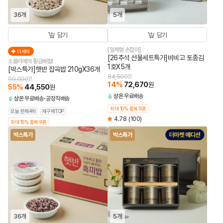
36개
5개
담기
담기
[일체형 손잡이]
더세페
[26추석 선물세트특가]비비고 토종김
소믈리에의 황금배합!
1호X5개
[박스특가]햇반 잡곡밥 210gX36개
84,500
원
99,000
원
14
%
72,670
원
55
%
44,550
원
상온
무료배송
상온
무료배송
공장직배송
최대 10% 중복쿠폰
오늘 판매4위
재구매TOP
4.78
(100)
최대 15% 중복쿠폰
박스특가
박스특가
36개
5개