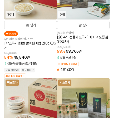
36개
5개
담기
담기
[일체형 손잡이]
더세페
[26추석 선물세트특가]비비고 토종김
부드러운 식감이 살아있는
3호X5개
[박스특가]햇반 발아현미밥 210gX36
199,500
원
개
53
%
93,765
원
99,000
원
54
%
45,540
원
상온
무료배송
상온
무료배송
공장직배송
최대 10% 중복쿠폰
4.81
(201)
오늘 판매5위
재구매TOP
최대 15% 중복쿠폰
박스특가
박스특가