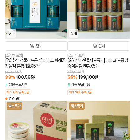
5개
5개
담기
담기
[쇼핑백 포함]
[쇼핑백 포함]
[26추석 선물세트특가]비비고 파래곱
[26추석 선물세트특가]비비고 토종김
창돌김 혼합 1호X5개
죽염돌김 캔김X5개
269,500
원
214,000
원
33
%
180,565
35
%
139,100
원
원
상온
무료배송
상온
무료배송
최대 10% 중복쿠폰
최대 10% 중복쿠폰
5.0
(8)
박스특가
박스특가