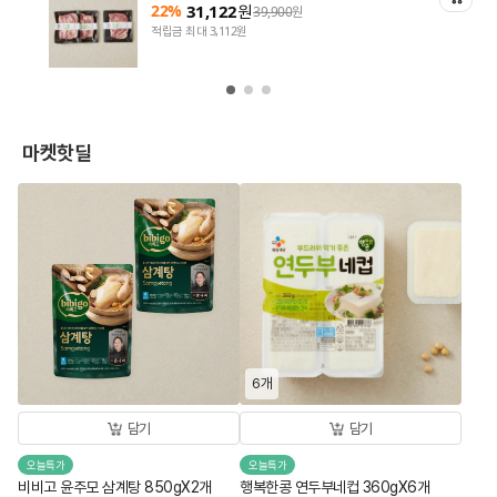
22%
31,122
원
39,900
원
적립금 최대 3,112원
마켓핫딜
6개
담기
담기
오늘특가
오늘특가
비비고 윤주모 삼계탕 850gX2개
행복한콩 연두부네컵 360gX6개