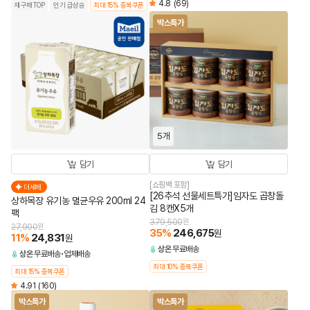
4.8
(69)
재구매TOP
인기 급상승
최대 15% 중복쿠폰
박스특가
5개
담기
담기
[쇼핑백 포함]
더세페
[26추석 선물세트특가]임자도 곱창돌
상하목장 유기농 멸균우유 200ml 24
김 8캔X5개
팩
379,500
원
27,900
원
35
%
246,675
원
11
%
24,831
원
상온
무료배송
상온
무료배송
업체배송
최대 10% 중복쿠폰
최대 15% 중복쿠폰
4.91
(160)
박스특가
박스특가