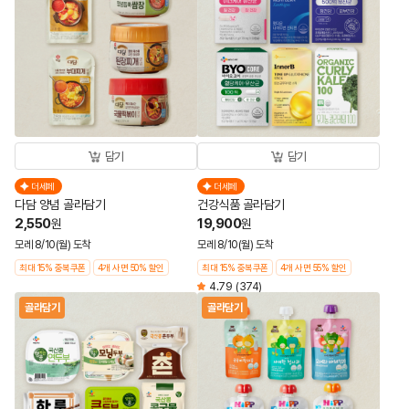
담기
담기
더세페
더세페
다담 양념 골라담기
건강식품 골라담기
2,550
19,900
원
원
모레 8/10(월) 도착
모레 8/10(월) 도착
최대 15% 중복쿠폰
4개 사면 50% 할인
최대 15% 중복쿠폰
4개 사면 55% 할인
4.79
(374)
골라담기
골라담기