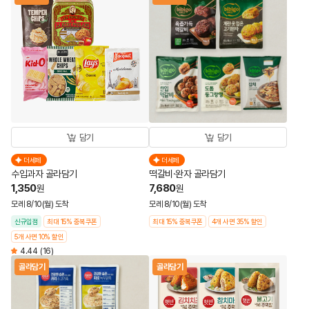
담기
담기
더세페
더세페
수입과자 골라담기
떡갈비·완자 골라담기
1,350
7,680
원
원
모레 8/10(월) 도착
모레 8/10(월) 도착
신규입점
최대 15% 중복쿠폰
최대 15% 중복쿠폰
4개 사면 35% 할인
5개 사면 10% 할인
4.44
(16)
골라담기
골라담기