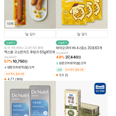
10개
담기
담기
오늘특가
오늘특가
바이오코어 바나나효소 30포X3개
입 안 가득 퍼지는 고소한 치즈 풍미!
맥스봉 고소한치즈 후랑크 65gX10개
72,000
원
48
%
37,440
원
25,000
원
57
%
10,750
원
상온
모레 8/10(월) 도착
냉장
모레 8/10(월) 도착
신상
최대 15% 중복쿠폰
최대 15% 중복쿠폰
5.0
(1)
4.77
(366)