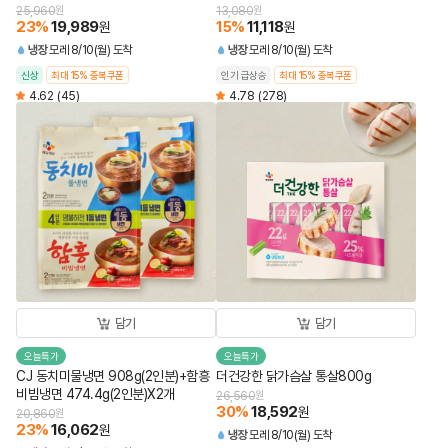
25,960
원
13,080
원
23
%
19,989
15
%
11,118
원
원
냉장
모레 8/10(월) 도착
냉장
모레 8/10(월) 도착
신상
최대 15% 중복쿠폰
인기 급상승
최대 15% 중복쿠폰
4.62
(45)
4.78
(278)
담기
담기
오늘특가
오늘특가
CJ 동치미물냉면 908g(2인분)+함흥
더건강한 닭가슴살 통살800g
비빔냉면 474.4g(2인분)X2개
26,560
원
30
%
18,592
원
20,860
원
23
%
16,062
원
냉장
모레 8/10(월) 도착