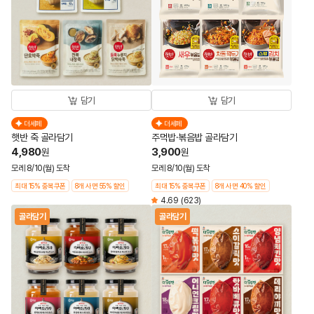
담기
담기
더세페
더세페
햇반 죽 골라담기
주먹밥·볶음밥 골라담기
4,980
3,900
원
원
모레 8/10(월) 도착
모레 8/10(월) 도착
최대 15% 중복쿠폰
8개 사면 55% 할인
최대 15% 중복쿠폰
8개 사면 40% 할인
4.69
(623)
골라담기
골라담기