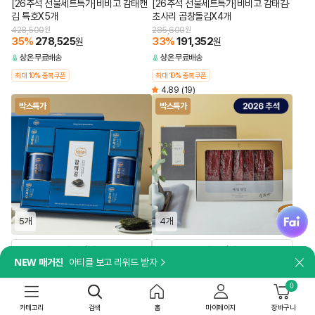
[26추석 선물세트특가]비비고 감태캔
[26추석 선물세트특가]비비고 감태김·
김 특호X5개
초사리 곱창돌김X4개
428,500
원
285,600
원
35
%
278,525
33
%
191,352
원
원
상온
무료배송
상온
무료배송
최대 10% 중복쿠폰
최대 10% 중복쿠폰
4.89
(19)
박스특가
박스특가
fai
5개
4개
담기
담기
NEW 매거진
아티클 보고 리워드 받자
닫
[쇼핑백 포함]
[쇼핑백 포함]
[26추석 선물세트특가]비비고 감태김
[26추석 선물세트특가]제일명인 한우
0
혼합 1호X5개
육포X4개
카테고리
검색
홈
마이페이지
장바구니
244,500
원
349,600
원