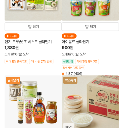
담기
담기
더세페
더세페
인기 두부/낫또 베스트 골라담기
아이음료 골라담기
1,380
900
원
원
모레 8/10(월) 도착
모레 8/10(월) 도착
최대 15% 중복쿠폰
4개 사면 27% 할인
신규입점
최대 15% 중복쿠폰
8개 사면 12% 할인
4.87
(406)
골라담기
박스특가
36개