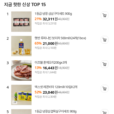
지금 핫한 신상 TOP 15
1
1등급 냉장 삼삼구이세트 900g
니 담기
장바
21%
32,311
원
40,900
원
적립금 최대 3,231원
2
햇반 루피니빈 보리차 500mlX24개(1box)
니 담기
장바
65%
21,000
원
60,000
원
적립금 최대 2,100원
3
이츠웰 훈제오리200gx3개
니 담기
장바
13%
16,443
원
18,900
원
적립금 최대 1,644원
4
맥스셋 레몬비타 120mlX10입X2개
니 담기
장바
52%
23,040
원
48,000
원
적립금 최대 2,304원
5
1등급 냉장삼겹목살구이세트 900g
니 담기
장바