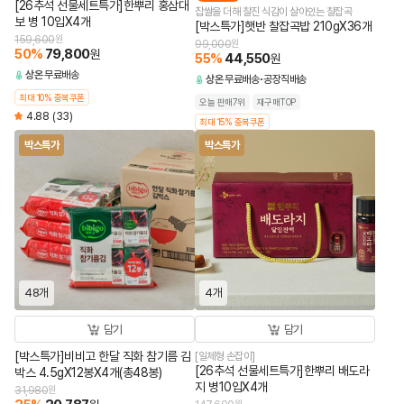
[26추석 선물세트특가]한뿌리 홍삼대
찹쌀을 더해 찰진 식감이 살아있는 찰잡곡
보 병 10입X4개
[박스특가]햇반 찰잡곡밥 210gX36개
159,600
원
99,000
원
50
%
79,800
원
55
%
44,550
원
상온
무료배송
상온
무료배송
공장직배송
최대 10% 중복쿠폰
오늘 판매7위
재구매TOP
4.88
(33)
최대 15% 중복쿠폰
박스특가
박스특가
48개
4개
담기
담기
[박스특가]비비고 한달 직화 참기름 김
[일체형 손잡이]
[26추석 선물세트특가]한뿌리 배도라
박스 4.5gX12봉X4개(총48봉)
지 병10입X4개
31,980
원