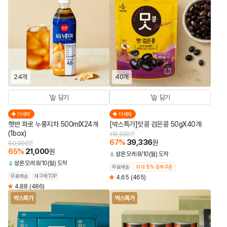
24개
40개
담기
담기
더세페
더세페
햇반 파로 누룽지차 500mlX24개
[박스특가]맛콩 검은콩 50gX40개
(1box)
119,200
원
67
%
39,336
원
60,000
원
65
%
21,000
원
상온
모레 8/10(월) 도착
상온
모레 8/10(월) 도착
무료배송
최대 15% 중복쿠폰
무료배송
재구매TOP
4.65
(465)
4.88
(486)
박스특가
박스특가