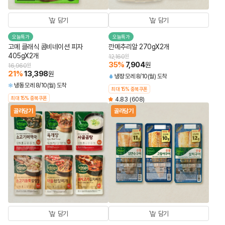
담기
담기
오늘특가
오늘특가
고메 클래식 콤비네이션 피자
깐메추리알 270gX2개
405gX2개
12,160
원
35
%
7,904
원
16,960
원
21
%
13,398
원
냉장
모레 8/10(월) 도착
냉동
모레 8/10(월) 도착
최대 15% 중복쿠폰
최대 15% 중복쿠폰
4.83
(608)
골라담기
골라담기
담기
담기