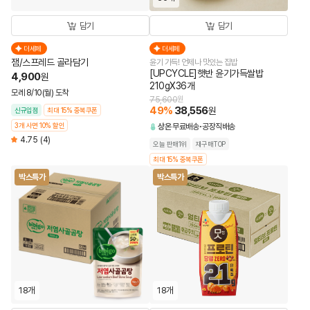
담기
담기
더세페
더세페
잼/스프레드 골라담기
윤기 가득! 언제나 맛있는 집밥
[UPCYCLE]햇반 윤기가득쌀밥
4,900
원
210gX36개
모레 8/10(월) 도착
75,600
원
49
%
38,556
원
신규입점
최대 15% 중복쿠폰
3개 사면 10% 할인
상온
무료배송
공장직배송
4.75
(4)
오늘 판매1위
재구매TOP
최대 15% 중복쿠폰
박스특가
박스특가
18개
18개