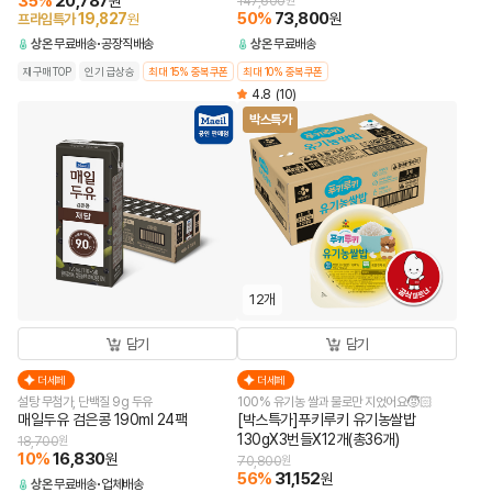
35
%
20,787
원
147,600
원
50
%
73,800
19,827
원
프라임특가
원
상온
무료배송
공장직배송
상온
무료배송
재구매TOP
인기 급상승
최대 15% 중복쿠폰
최대 10% 중복쿠폰
4.8
(10)
박스특가
12개
담기
담기
더세페
더세페
설탕 무첨가, 단백질 9g 두유
100% 유기농 쌀과 물로만 지었어요🧒🏻
매일두유 검은콩 190ml 24팩
[박스특가]푸키루키 유기농쌀밥
130gX3번들X12개(총36개)
18,700
원
10
%
16,830
원
70,800
원
56
%
31,152
원
상온
무료배송
업체배송