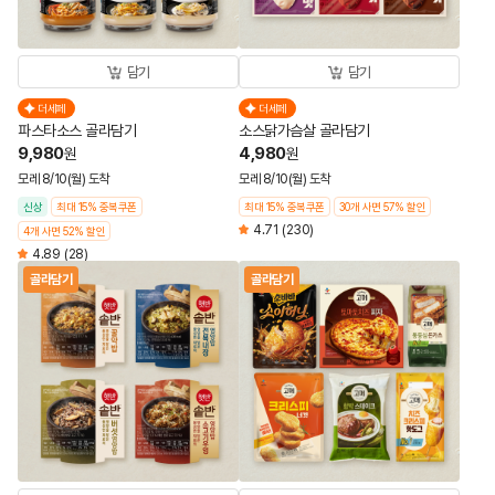
담기
담기
더세페
더세페
파스타소스 골라담기
소스닭가슴살 골라담기
9,980
4,980
원
원
모레 8/10(월) 도착
모레 8/10(월) 도착
신상
최대 15% 중복쿠폰
최대 15% 중복쿠폰
30개 사면 57% 할인
4.71
(230)
4개 사면 52% 할인
4.89
(28)
골라담기
골라담기