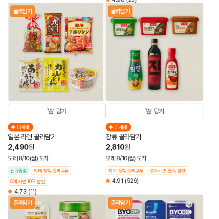
4.96
(23)
골라담기
골라담기
담기
담기
더세페
더세페
일본 라멘 골라담기
장류 골라담기
2,490
2,810
원
원
모레 8/10(월) 도착
모레 8/10(월) 도착
신규입점
최대 15% 중복쿠폰
최대 15% 중복쿠폰
3개 사면 55% 할인
4.91
(526)
5개 사면 10% 할인
4.73
(11)
골라담기
골라담기