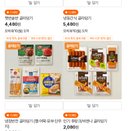
담기
담기
더세페
더세페
햇반솥반 골라담기
냉동간식 골라담기
4,480
5,480
원
원
모레 8/10(월) 도착
모레 8/10(월) 도착
최대 15% 중복쿠폰
8개 사면 60% 할인
최대 15% 중복쿠폰
4개 사면 30% 할인
골라담기
골라담기
담기
담기
더세페
더세페
냉장반찬 골라담기 (햄·어묵·유부·단무
인기 후랑크/비엔나 골라담기
지)
2,080
원