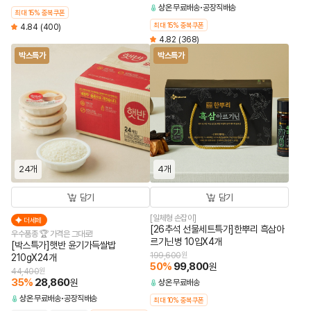
상온
무료배송
공장직배송
최대 15% 중복쿠폰
최대 15% 중복쿠폰
4.84
(400)
4.82
(368)
박스특가
박스특가
24개
4개
담기
담기
[일체형 손잡이]
더세페
[26추석 선물세트특가]한뿌리 흑삼아
우수품종 🏆 가격은 그대로!
르기닌병 10입X4개
[박스특가]햇반 윤기가득쌀밥
199,600
원
210gX24개
50
%
99,800
원
44,400
원
35
%
28,860
원
상온
무료배송
상온
무료배송
공장직배송
최대 10% 중복쿠폰