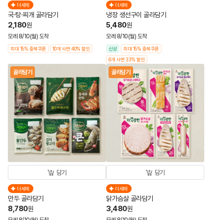
더세페
더세페
국·탕·찌개 골라담기
냉장 생선구이 골라담기
2,180
5,480
원
원
모레 8/10(월) 도착
모레 8/10(월) 도착
최대 15% 중복쿠폰
10개 사면 40% 할인
신상
최대 15% 중복쿠폰
6개 사면 33% 할인
골라담기
골라담기
담기
담기
더세페
더세페
만두 골라담기
닭가슴살 골라담기
8,780
3,480
원
원