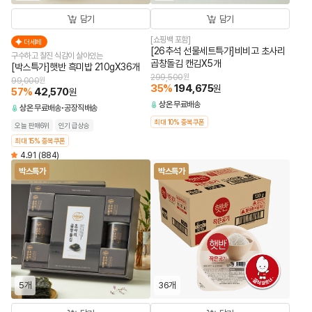
담기
담기
[쇼핑백 포함]
더세페
[26추석 선물세트특가]비비고 초사리
구수하고 찰진 식감이 살아있는
곱창돌김 캔김X5개
[박스특가]햇반 흑미밥 210gX36개
299,500
원
99,000
원
35
%
194,675
원
57
%
42,570
원
상온
무료배송
상온
무료배송
공장직배송
최대 10% 중복쿠폰
오늘 판매6위
인기 급상승
최대 15% 중복쿠폰
4.91
(884)
박스특가
박스특가
5개
36개