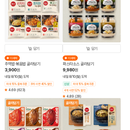
담기
담기
더세페
더세페
주먹밥·볶음밥 골라담기
파스타소스 골라담기
3,900
9,980
원
원
내일 8/10(월) 도착
내일 8/10(월) 도착
최대 15% 중복쿠폰
8개 사면 40% 할인
신상
최대 15% 중복쿠폰
4.69
(623)
4개 사면 52% 할인
4.89
(28)
골라담기
골라담기