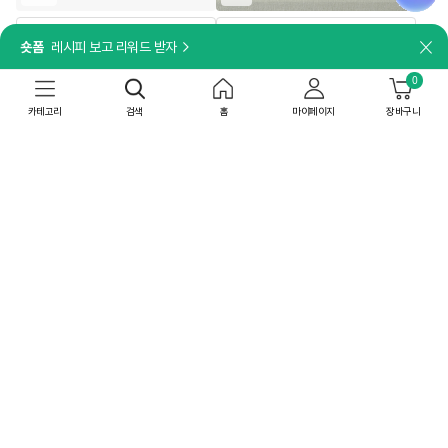
담기
담기
숏폼
레시피 보고 리워드 받자
닫
[일체형 손잡이]
더세페
[26추석 선물세트특가]한뿌리 홍삼대
0
[박스특가]얼티브 프로틴 밤맛
보 병 10입X4개
250mlX18개
카테고리
검색
홈
마이페이지
장바구니
159,600
원
52,200
원
50
%
79,800
원
60
%
20,880
원
상온
무료배송
상온
내일 8/10(월) 도착
최대 10% 중복쿠폰
무료배송
최대 15% 중복쿠폰
4.88
(33)
박스특가
박스특가
36개
48개
담기
담기