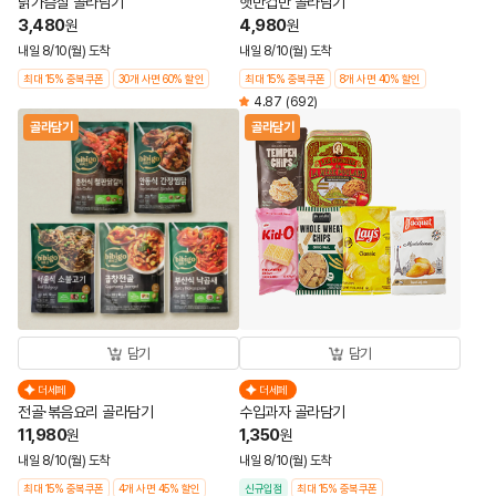
닭가슴살 골라담기
햇반컵반 골라담기
3,480
4,980
원
원
내일 8/10(월) 도착
내일 8/10(월) 도착
최대 15% 중복쿠폰
30개 사면 60% 할인
최대 15% 중복쿠폰
8개 사면 40% 할인
4.87
(692)
골라담기
골라담기
담기
담기
더세페
더세페
전골·볶음요리 골라담기
수입과자 골라담기
11,980
1,350
원
원
내일 8/10(월) 도착
내일 8/10(월) 도착
최대 15% 중복쿠폰
4개 사면 45% 할인
신규입점
최대 15% 중복쿠폰