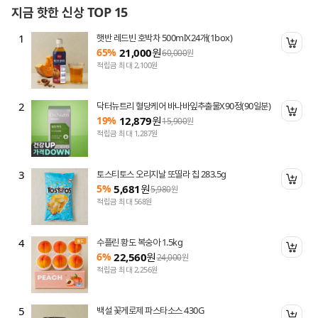
지금 핫한 신상 TOP 15
1
햇반 레드빈 호박차 500mlX24개(1box)
니 담기
장바
65%
21,000
원
60,000
원
적립금 최대 2,100원
2
닥터뉴트리 혈당케어 바나바잎추출물X90정(90일분)
니 담기
장바
19%
12,879
원
15,900
원
적립금 최대 1,287원
3
토스티토스 오리지날 또띨라 칩 283.5g
니 담기
장바
5%
5,681
원
5,980
원
적립금 최대 568원
4
수플린 황도 복숭아 1.5kg
니 담기
장바
6%
22,560
원
24,000
원
적립금 최대 2,256원
5
백설 꽃게로제 파스타소스 430G
니 담기
장바