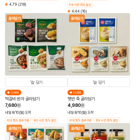
4.79
(218)
5개 사면 10% 할인
4.44
(16)
골라담기
골라담기
담기
담기
더세페
더세페
떡갈비·완자 골라담기
햇반 죽 골라담기
7,680
4,980
원
원
내일 8/10(월) 도착
내일 8/10(월) 도착
최대 15% 중복쿠폰
4개 사면 35% 할인
최대 15% 중복쿠폰
8개 사면 55% 할인
골라담기
골라담기