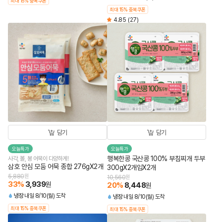
최대 15% 중복쿠폰
최대 15% 중복쿠폰
4.85
(27)
담기
담기
오늘특가
오늘특가
행복한콩 국산콩 100% 부침찌개 두부
사각, 볼, 봉 어묵이 다양하게!
삼호 안심 모둠 어묵 종합 276gX2개
300gX2개입X2개
5,880
원
10,560
원
33
%
3,939
원
20
%
8,448
원
냉장
내일 8/10(월) 도착
냉장
내일 8/10(월) 도착
최대 15% 중복쿠폰
최대 15% 중복쿠폰