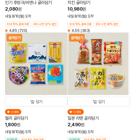
인기 후랑크/비엔나 골라담기
치킨 골라담기
2,080
10,980
원
원
내일 8/10(월) 도착
내일 8/10(월) 도착
최대 15% 중복쿠폰
4개 사면 32% 할인
최대 15% 중복쿠폰
6개 사면 40% 할인
4.85
(720)
4.55
(363)
골라담기
골라담기
담기
담기
더세페
더세페
젤리 골라담기
일본 라멘 골라담기
1,800
2,490
원
원
내일 8/10(월) 도착
내일 8/10(월) 도착
신규입점
최대 15% 중복쿠폰
신규입점
최대 15% 중복쿠폰