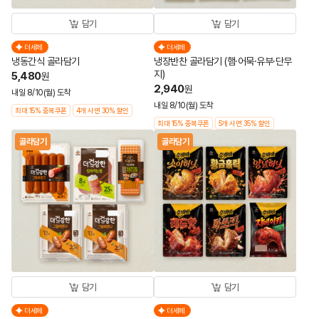
담기
담기
더세페
더세페
냉동간식 골라담기
냉장반찬 골라담기 (햄·어묵·유부·단무
지)
5,480
원
2,940
원
내일 8/10(월) 도착
내일 8/10(월) 도착
최대 15% 중복쿠폰
4개 사면 30% 할인
최대 15% 중복쿠폰
5개 사면 35% 할인
골라담기
골라담기
담기
담기
더세페
더세페