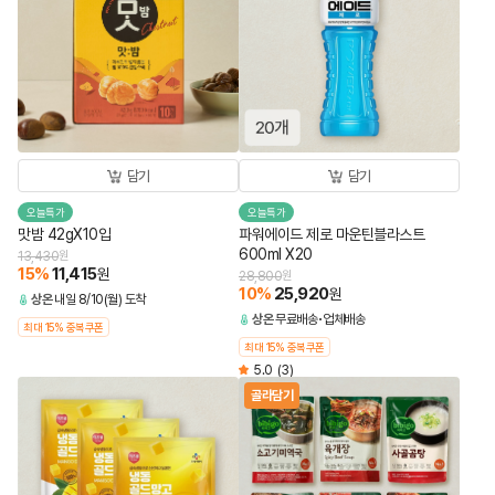
담기
담기
오늘특가
오늘특가
맛밤 42gX10입
파워에이드 제로 마운틴블라스트
600ml X20
13,430
원
15
%
11,415
원
28,800
원
10
%
25,920
원
상온
내일 8/10(월) 도착
상온
무료배송
업체배송
최대 15% 중복쿠폰
최대 15% 중복쿠폰
5.0
(3)
골라담기