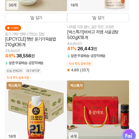
36개
18개
담기
담기
나트륨 걱정 없이, 깊은 맛은 그대로!
더세페
[박스특가]비비고 저염 사골곰탕
윤기 가득! 언제나 맛있는 집밥
500gX18개
[UPCYCLE]햇반 윤기가득쌀밥
44,820
원
210gX36개
41
%
26,443
원
75,600
원
49
%
38,556
원
상온
무료배송
공장직배송
상온
무료배송
공장직배송
최대 15% 중복쿠폰
4.86
(337)
오늘 판매2위
재구매TOP
최대 15% 중복쿠폰
박스특가
박스특가
fai
18개
4개