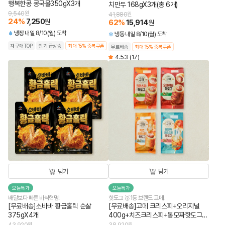
행복한콩 콩국물350gX3개
치만두 168gX3개(총 6개)
9,540
원
41,880
원
24
%
7,250
원
62
%
15,914
원
냉장
내일 8/10(월) 도착
냉동
내일 8/10(월) 도착
재구매TOP
인기 급상승
최대 15% 중복쿠폰
무료배송
최대 15% 중복쿠폰
4.53
(17)
담기
담기
오늘특가
오늘특가
배달보다 빠른 바삭혁명!
핫도그 🥇1등 브랜드 고메!
[무료배송]소바바 황금홀릭 순살
[무료배송]고메 크리스피+오리지널
375gX4개
400g+치즈크리스피+통모짜핫도그
340g (총 4개)
원
원