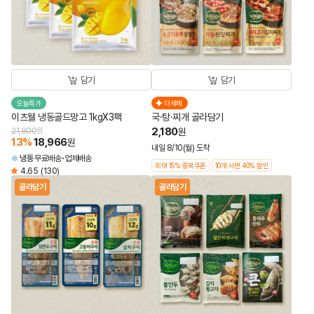
담기
담기
오늘특가
더세페
이츠웰 냉동골드망고 1kgX3팩
국·탕·찌개 골라담기
2,180
21,800
원
원
13
%
18,966
원
내일 8/10(월) 도착
냉동
무료배송
업체배송
최대 15% 중복쿠폰
10개 사면 40% 할인
4.65
(130)
골라담기
골라담기