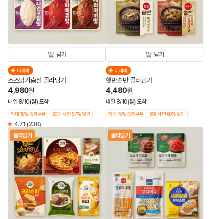
담기
담기
더세페
더세페
소스닭가슴살 골라담기
햇반솥반 골라담기
4,980
4,480
원
원
내일 8/10(월) 도착
내일 8/10(월) 도착
최대 15% 중복쿠폰
30개 사면 57% 할인
최대 15% 중복쿠폰
8개 사면 60% 할인
4.71
(230)
골라담기
골라담기