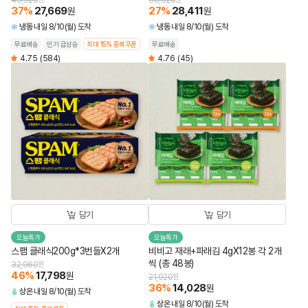
43,920
38,920
37
%
27,669
27
%
28,411
원
원
냉동
내일 8/10(월) 도착
냉동
내일 8/10(월) 도착
무료배송
인기 급상승
최대 15% 중복쿠폰
무료배송
4.75
(584)
4.76
(45)
담기
담기
오늘특가
오늘특가
스팸 클래식200g*3번들X2개
비비고 재래+파래김 4gX12봉 각 2개
씩 (총 48봉)
32,960
원
46
%
17,798
원
21,920
원
36
%
14,028
원
상온
내일 8/10(월) 도착
상온
내일 8/10(월) 도착