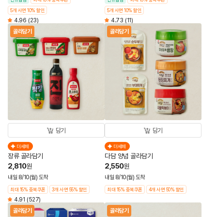
5개 사면 10% 할인
5개 사면 10% 할인
4.96
(23)
4.73
(11)
골라담기
골라담기
담기
담기
더세페
더세페
장류 골라담기
다담 양념 골라담기
2,810
2,550
원
원
내일 8/10(월) 도착
내일 8/10(월) 도착
최대 15% 중복쿠폰
3개 사면 55% 할인
최대 15% 중복쿠폰
4개 사면 50% 할인
4.91
(527)
골라담기
골라담기