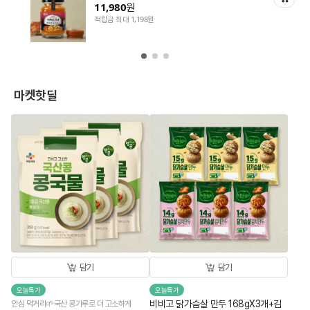
11,980
원
적립금 최대 1,198원
마켓핫딜
담기
담기
오늘특가
오늘특가
비비고 닭가슴살 만두 168gX3개+김
안심 먹거리🌱국산 콩가루로 더 고소하게