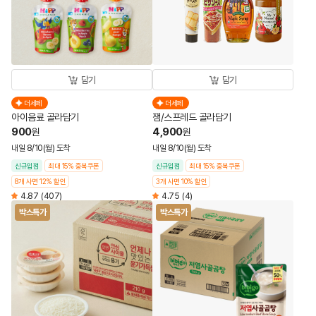
담기
담기
더세페
더세페
아이음료 골라담기
잼/스프레드 골라담기
900
4,900
원
원
내일 8/10(월) 도착
내일 8/10(월) 도착
신규입점
최대 15% 중복쿠폰
신규입점
최대 15% 중복쿠폰
8개 사면 12% 할인
3개 사면 10% 할인
4.87
(407)
4.75
(4)
박스특가
박스특가