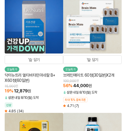
담기
담기
오늘특가
오늘특가
닥터뉴트리 멀티비타민미네랄 B+
브레인메이트 60정(30일분)X2개
X60정(60일분)
100,000
원
56
%
44,000
원
15,900
원
19
%
12,879
원
상온
내일 8/10(월) 도착
상온
내일 8/10(월) 도착
최대 15% 중복쿠폰
신상
4.71
(7)
4.85
(34)