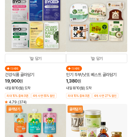
담기
담기
더세페
더세페
건강식품 골라담기
인기 두부/낫또 베스트 골라담기
19,900
1,380
원
원
내일 8/10(월) 도착
내일 8/10(월) 도착
최대 15% 중복쿠폰
4개 사면 55% 할인
최대 15% 중복쿠폰
4개 사면 27% 할인
4.79
(374)
골라담기
골라담기