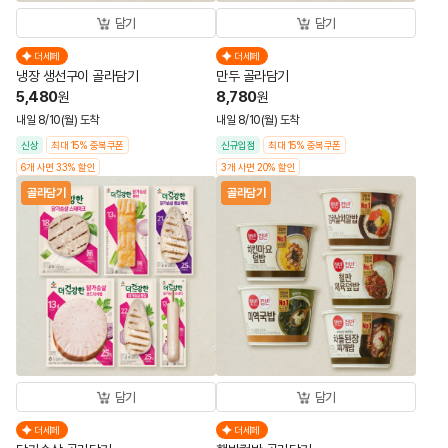
담기
담기
더세페
더세페
냉장 생선구이 골라담기
만두 골라담기
5,480
8,780
원
원
내일 8/10(월) 도착
내일 8/10(월) 도착
신상
최대 15% 중복쿠폰
신규입점
최대 15% 중복쿠폰
6개 사면 33% 할인
3개 사면 20% 할인
골라담기
골라담기
담기
담기
더세페
더세페