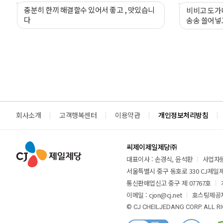
충분히 한끼 해결할수 있어서 좋고 , 맛있습니
비비고 도가니
다
송송 쓸어넣고
회사소개
고객행복센터
이용약관
개인정보처리방침
씨제이제일제당㈜
대표이사 : 손경식, 윤석환
사업자등록
서울특별시 중구 동호로 330 CJ제일제당
통신판매업신고 중구 제 07767호
이메일 : cjon@cj.net
호스팅제공자
© CJ CHEILJEDANG CORP. ALL R