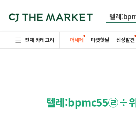
전체 카테고리
더세페
마켓핫딜
신상발견
텔레:bpmc55㉣