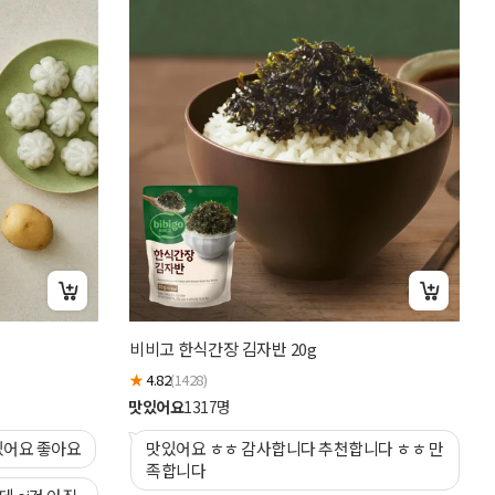
비
비비고 한식간장 김자반 20g
★
★
4.82
(1428)
맛
맛있어요
1317
명
있어요 좋아요
맛있어요 ㅎㅎ 감사합니다 추천합니다 ㅎㅎ 만
족합니다