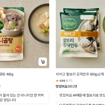
탕 460g
비비고 찰보리 감자만두 600gx2개
★
4.84
(4577)
명
맛있어요
3892
명
 들어 있는 건 아니지만 한 끼씩
맛있어요 ##때문에 찰보리로 맛
좋은 양입니다