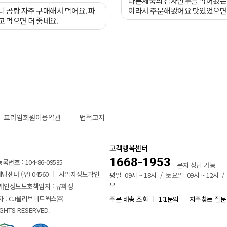
다른제품의 감자만두를 먹어봤는데
 곰탕 자주 구매해서 먹어요. 파
이라서 주문해봤어요 맛있었으면
 먹으면 더 좋네요.
프라임회원이용약관
법적고지
고객행복센터
1668-1953
번호 : 104-86-09535
문자 상담 가능
센터 (우) 04560
사업자정보확인
평일 09시 ~ 18시 / 토요일 09시 ~ 12시 
무
개인정보보호책임자 : 류화정
 : CJ올리브네트웍스㈜
주문 배송 조회
1:1문의
자주찾는 질문
IGHTS RESERVED.