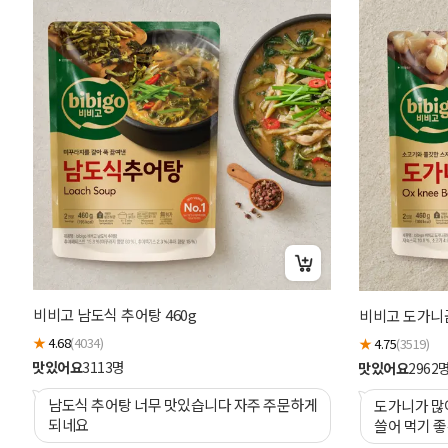
비비고 남도식 추어탕 460g
비비고 도가니곰
★
4.68
(4034)
★
4.75
(3519)
맛있어요
3113
명
맛있어요
2962
남도식 추어탕 너무 맛있습니다 자주 주문하게
도가니가 많이
되네요
쓸어 먹기 