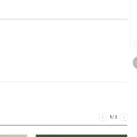
1
/
3