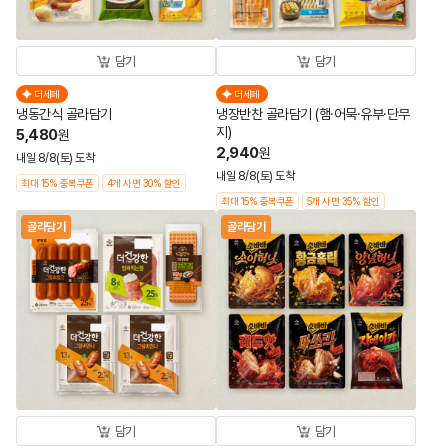
담기
담기
더세페
더세페
냉동간식 골라담기
냉장반찬 골라담기 (햄·어묵·유부·단무
지)
5,480
원
2,940
원
내일 8/8(토) 도착
내일 8/8(토) 도착
최대 15% 중복쿠폰
4개 사면 30% 할인
최대 15% 중복쿠폰
5개 사면 35% 할인
골라담기
골라담기
담기
담기