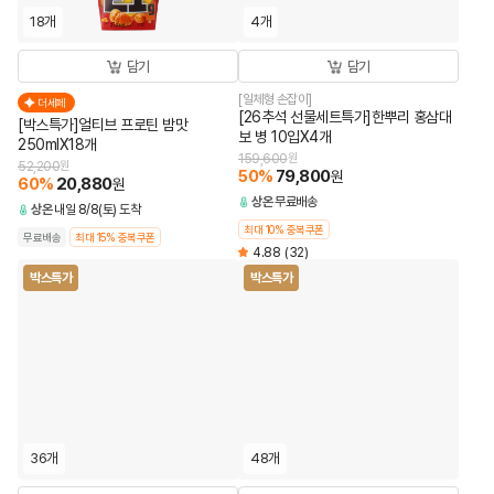
18개
4개
담기
담기
[일체형 손잡이]
더세페
[26추석 선물세트특가]한뿌리 홍삼대
[박스특가]얼티브 프로틴 밤맛
보 병 10입X4개
250mlX18개
159,600
원
52,200
원
50
%
79,800
원
60
%
20,880
원
상온
무료배송
상온
내일 8/8(토) 도착
최대 10% 중복쿠폰
무료배송
최대 15% 중복쿠폰
4.88
(32)
박스특가
박스특가
36개
48개