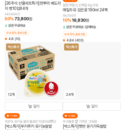
[26추석 선물세트특가]한뿌리 배도라
설탕 무첨가, 단백질 9g 두유
지 병10입X4개
매일두유 검은콩 190ml 24팩
147,600
원
18,700
원
50
%
73,800
원
10
%
16,830
원
상온
무료배송
상온
무료배송
업체배송
최대 10% 중복쿠폰
최대 15% 중복쿠폰
4.8
(10)
4.84
(400)
박스특가
박스특가
12개
24개
담기
담기
더세페
더세페
100% 유기농 쌀과 물로만 지었어요🧒🏻
우수품종 🏆 가격은 그대로!
[박스특가]푸키루키 유기농쌀밥
[박스특가]햇반 윤기가득쌀밥