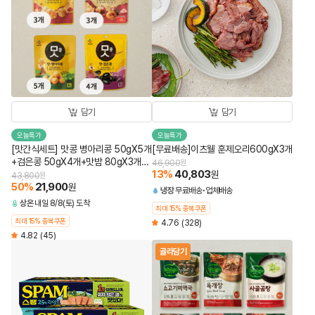
담기
담기
오늘특가
오늘특가
[맛간식세트] 맛콩 병아리콩 50gX5개
[무료배송]이츠웰 훈제오리600gX3개
+검은콩 50gX4개+맛밤 80gX3개
46,900
원
13
%
40,803
+맛군밤 60gX3개 (총 15개)
원
43,800
원
50
%
21,900
원
냉장
무료배송
업체배송
상온
내일 8/8(토) 도착
최대 15% 중복쿠폰
최대 15% 중복쿠폰
4.76
(328)
4.82
(45)
골라담기