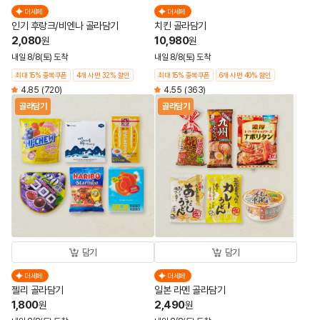
더세페
더세페
인기 후랑크/비엔나 골라담기
치킨 골라담기
2,080
10,980
원
원
내일 8/8(토) 도착
내일 8/8(토) 도착
최대 15% 중복쿠폰
4개 사면 32% 할인
최대 15% 중복쿠폰
6개 사면 40% 할인
4.85
(720)
4.55
(363)
골라담기
골라담기
담기
담기
더세페
더세페
젤리 골라담기
일본 라멘 골라담기
1,800
2,490
원
원