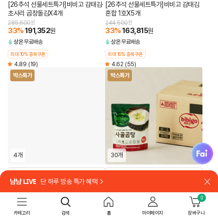
[26추석 선물세트특가]비비고 감태김·
[26추석 선물세트특가]비비고 감태김
초사리 곱창돌김X4개
혼합 1호X5개
285,600
원
244,500
원
33
%
191,352
33
%
163,815
원
원
상온
무료배송
상온
무료배송
최대 10% 중복쿠폰
최대 10% 중복쿠폰
4.89
(19)
4.62
(55)
박스특가
박스특가
fai
4개
30개
담기
담기
냠냠 LIVE
단 하루 방송 특가 혜택
닫
[쇼핑백 포함]
8시간 고아내어 깊고 진한 국물 맛
[26추석 선물세트특가]제일명인 한우
[박스특가]비비고 사골곰탕 300gX30
0
육포X4개
개
카테고리
검색
홈
마이페이지
장바구니
349,600
원
49,500
원