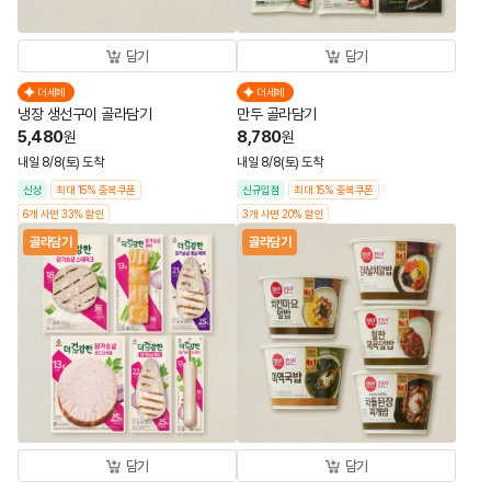
담기
담기
더세페
더세페
냉장 생선구이 골라담기
만두 골라담기
5,480
8,780
원
원
내일 8/8(토) 도착
내일 8/8(토) 도착
신상
최대 15% 중복쿠폰
신규입점
최대 15% 중복쿠폰
6개 사면 33% 할인
3개 사면 20% 할인
골라담기
골라담기
담기
담기