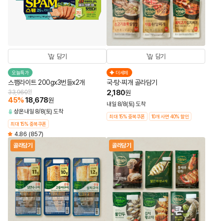
담기
담기
오늘특가
더세페
스팸라이트 200gx3번들x2개
국·탕·찌개 골라담기
2,180
33,960
원
원
45
%
18,678
원
내일 8/8(토) 도착
상온
내일 8/8(토) 도착
최대 15% 중복쿠폰
10개 사면 40% 할인
최대 15% 중복쿠폰
4.86
(857)
골라담기
골라담기