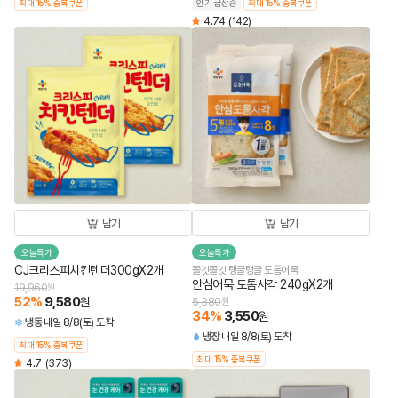
최대 15% 중복쿠폰
인기 급상승
최대 15% 중복쿠폰
4.74
(142)
담기
담기
오늘특가
오늘특가
CJ크리스피치킨텐더300gX2개
쫄깃쫄깃 탱글탱글 도톰어묵
안심어묵 도톰사각 240gX2개
19,960
원
52
%
9,580
원
5,380
원
34
%
3,550
원
냉동
내일 8/8(토) 도착
냉장
내일 8/8(토) 도착
최대 15% 중복쿠폰
최대 15% 중복쿠폰
4.7
(373)