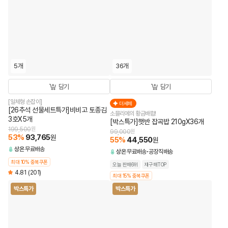
5개
36개
담기
담기
[일체형 손잡이]
더세페
[26추석 선물세트특가]비비고 토종김
소믈리에의 황금배합!
3호X5개
[박스특가]햇반 잡곡밥 210gX36개
199,500
원
99,000
원
53
%
93,765
원
55
%
44,550
원
상온
무료배송
상온
무료배송
공장직배송
최대 10% 중복쿠폰
오늘 판매6위
재구매TOP
4.81
(201)
최대 15% 중복쿠폰
박스특가
박스특가