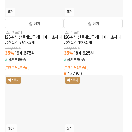
5개
5개
담기
담기
[쇼핑백 포함]
[쇼핑백 포함]
[26추석 선물세트특가]비비고 초사리
[26추석 선물세트특가]비비고 초사리
곱창돌김 캔김X5개
곱창돌김 1호X5개
299,500
원
284,500
원
35
%
194,675
35
%
184,925
원
원
상온
무료배송
상온
무료배송
최대 10% 중복쿠폰
최대 10% 중복쿠폰
4.77
(61)
박스특가
박스특가
36개
5개