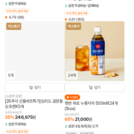
상온
무료배송
상온
무료배송
업체배송
최대 10% 중복쿠폰
최대 15% 중복쿠폰
4.79
(68)
4.91
(160)
박스특가
박스특가
5개
24개
담기
담기
[쇼핑백 포함]
더세페
[26추석 선물세트특가]임자도 곱창돌
햇반 파로 누룽지차 500mlX24개
김 8캔X5개
(1box)
379,500
원
60,000
원
35
%
246,675
원
65
%
21,000
원
상온
무료배송
상온
내일 8/8(토) 도착
최대 10% 중복쿠폰
무료배송
재구매TOP