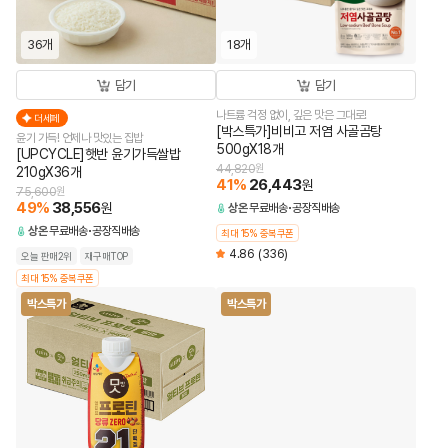
36개
18개
담기
담기
나트륨 걱정 없이, 깊은 맛은 그대로!
더세페
[박스특가]비비고 저염 사골곰탕
윤기 가득! 언제나 맛있는 집밥
500gX18개
[UPCYCLE]햇반 윤기가득쌀밥
44,820
원
210gX36개
41
%
26,443
원
75,600
원
49
%
38,556
원
상온
무료배송
공장직배송
상온
무료배송
공장직배송
최대 15% 중복쿠폰
4.86
(336)
오늘 판매2위
재구매TOP
최대 15% 중복쿠폰
박스특가
박스특가