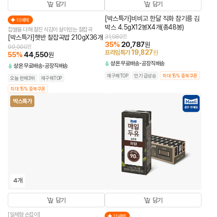
담기
담기
[박스특가]비비고 한달 직화 참기름 김
더세페
박스 4.5gX12봉X4개(총48봉)
찹쌀을 더해 찰진 식감이 살아있는 찰잡곡
[박스특가]햇반 찰잡곡밥 210gX36개
31,980
원
35
%
20,787
원
99,000
원
19,827
프라임특가
원
55
%
44,550
원
상온
무료배송
공장직배송
상온
무료배송
공장직배송
재구매TOP
인기 급상승
최대 15% 중복쿠폰
오늘 판매3위
재구매TOP
최대 15% 중복쿠폰
박스특가
4개
담기
담기
[일체형 손잡이]
더세페