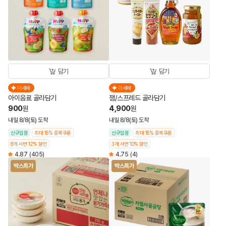
담기
담기
더세페
더세페
아이음료 골라담기
잼/스프레드 골라담기
900
4,900
원
원
내일 8/8(토) 도착
내일 8/8(토) 도착
신규입점
최대 15% 중복쿠폰
신규입점
최대 15% 중복쿠폰
8개 사면 12% 할인
3개 사면 10% 할인
4.87
(405)
4.75
(4)
박스특가
박스특가