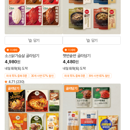
담기
담기
더세페
더세페
소스닭가슴살 골라담기
햇반솥반 골라담기
4,980
4,480
원
원
내일 8/8(토) 도착
내일 8/8(토) 도착
최대 15% 중복쿠폰
30개 사면 57% 할인
최대 15% 중복쿠폰
8개 사면 60% 할인
4.71
(230)
골라담기
골라담기