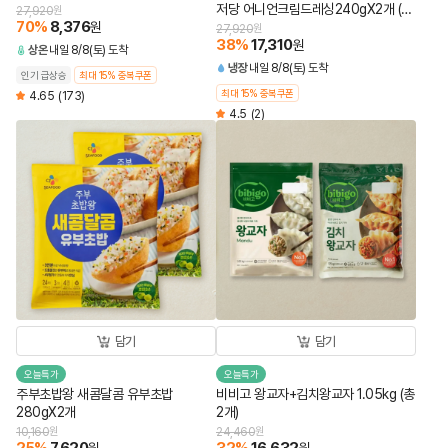
저당 어니언크림드레싱240gX2개 (총
27,920
원
70
%
8,376
원
4개)
27,920
원
38
%
17,310
원
상온
내일 8/8(토) 도착
냉장
내일 8/8(토) 도착
인기 급상승
최대 15% 중복쿠폰
최대 15% 중복쿠폰
4.65
(173)
4.5
(2)
담기
담기
오늘특가
오늘특가
주부초밥왕 새콤달콤 유부초밥
비비고 왕교자+김치왕교자 1.05kg (총
280gX2개
2개)
10,160
원
24,460
원