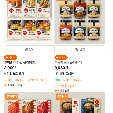
담기
담기
더세페
더세페
주먹밥·볶음밥 골라담기
파스타소스 골라담기
3,900
9,980
원
원
내일 8/8(토) 도착
내일 8/8(토) 도착
최대 15% 중복쿠폰
8개 사면 40% 할인
신상
최대 15% 중복쿠폰
4.69
(623)
4개 사면 52% 할인
4.88
(26)
골라담기
골라담기