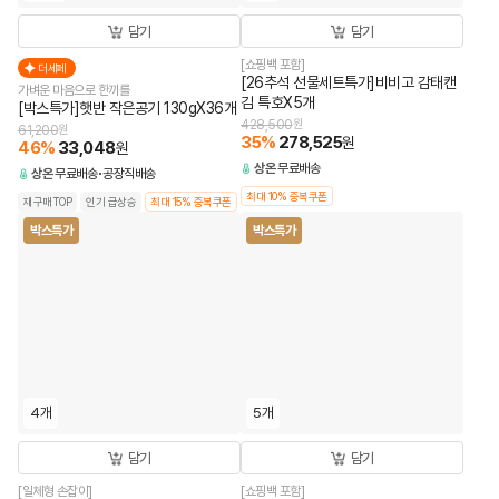
담기
담기
[쇼핑백 포함]
더세페
[26추석 선물세트특가]비비고 감태캔
가벼운 마음으로 한끼를
김 특호X5개
[박스특가]햇반 작은공기 130gX36개
428,500
원
61,200
원
35
%
278,525
원
46
%
33,048
원
상온
무료배송
상온
무료배송
공장직배송
최대 10% 중복쿠폰
재구매TOP
인기 급상승
최대 15% 중복쿠폰
박스특가
박스특가
4개
5개
담기
담기
[일체형 손잡이]
[쇼핑백 포함]