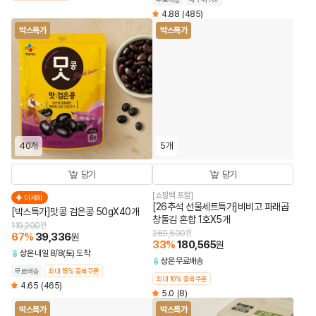
4.88
(485)
박스특가
박스특가
40개
5개
담기
담기
[쇼핑백 포함]
더세페
[26추석 선물세트특가]비비고 파래곱
[박스특가]맛콩 검은콩 50gX40개
창돌김 혼합 1호X5개
119,200
원
269,500
원
67
%
39,336
원
33
%
180,565
원
상온
내일 8/8(토) 도착
상온
무료배송
무료배송
최대 15% 중복쿠폰
최대 10% 중복쿠폰
4.65
(465)
5.0
(8)
박스특가
박스특가