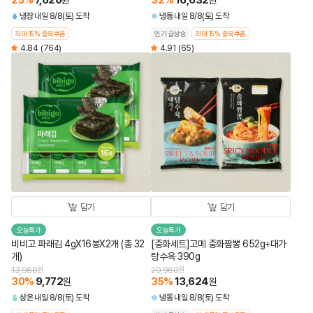
25
%
7,620
32
%
16,632
원
원
냉장
내일 8/8(토) 도착
냉동
내일 8/8(토) 도착
최대 15% 중복쿠폰
인기 급상승
최대 15% 중복쿠폰
4.84
(764)
4.91
(65)
담기
담기
오늘특가
오늘특가
비비고 파래김 4gX16봉X2개 (총 32
[중화세트]고메 중화짬뽕 652g+대가
개)
탕수육 390g
13,960
원
20,960
원
30
%
9,772
35
%
13,624
원
원
상온
내일 8/8(토) 도착
냉동
내일 8/8(토) 도착