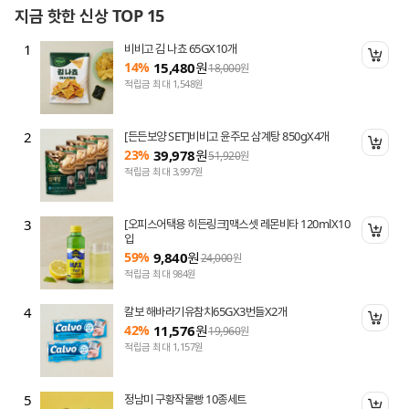
지금 핫한 신상 TOP 15
1
비비고 김 나쵸 65GX10개
니 담기
장바
14%
15,480
원
18,000
원
적립금 최대 1,548원
2
[든든보양 SET]비비고 윤주모 삼계탕 850gX4개
니 담기
장바
23%
39,978
원
51,920
원
적립금 최대 3,997원
3
[오피스어택용 히든링크]맥스셋 레몬비타 120mlX10
니 담기
구매
입
59%
9,840
원
24,000
원
적립금 최대 984원
4
칼보 해바라기유참치65GX3번들X2개
니 담기
장바
42%
11,576
원
19,960
원
적립금 최대 1,157원
5
정남미 구황작물빵 10종세트
니 담기
장바