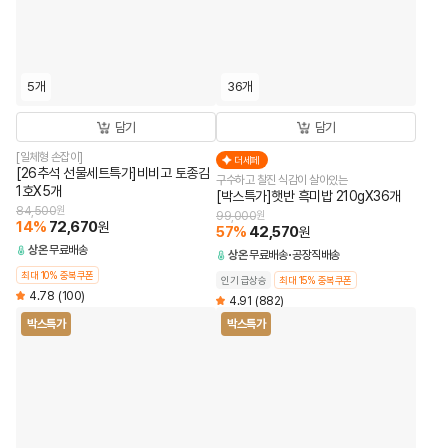
5개
36개
담기
담기
[일체형 손잡이]
더세페
[26추석 선물세트특가]비비고 토종김
구수하고 찰진 식감이 살아있는
1호X5개
[박스특가]햇반 흑미밥 210gX36개
84,500
원
99,000
원
14
%
72,670
원
57
%
42,570
원
상온
무료배송
상온
무료배송
공장직배송
최대 10% 중복쿠폰
인기 급상승
최대 15% 중복쿠폰
4.78
(100)
4.91
(882)
박스특가
박스특가