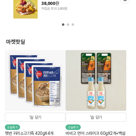
38,000
원
적립금 최대 3,800원
마켓핫딜
담기
담기
오늘특가
오늘특가
햇반 귀리소고기죽 420gX4개
비비고 연어 스테이크 60gX2개+백설