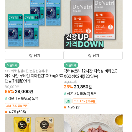
담기
담기
오늘특가
오늘특가
닥터뉴트리 12시간 지속성 비타민C
👀노화로 침침해진 눈을 선명하게!
아이시안 루테인 지아잔틴100mgX30
X60정X2개(120일분)
캡슐(1개월)X4개
31,800
원
25
%
23,850
원
80,000
원
65
%
28,000
원
상온
내일 8/8(토) 도착
상온
내일 8/8(토) 도착
신상
최대 15% 중복쿠폰
최대 15% 중복쿠폰
4.95
(21)
4.75
(685)