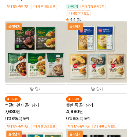
최대 15% 중복쿠폰
4개 사면 45% 할인
신규입점
최대 15% 중복쿠폰
5개 사면 10% 할인
4.4
(15)
골라담기
골라담기
담기
담기
더세페
더세페
떡갈비·완자 골라담기
햇반 죽 골라담기
7,680
4,980
원
원
내일 8/8(토) 도착
내일 8/8(토) 도착
최대 15% 중복쿠폰
4개 사면 35% 할인
최대 15% 중복쿠폰
8개 사면 55% 할인
골라담기
골라담기