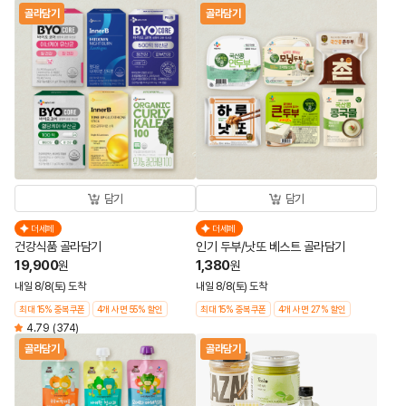
골라담기
골라담기
담기
담기
더세페
더세페
건강식품 골라담기
인기 두부/낫또 베스트 골라담기
19,900
1,380
원
원
내일 8/8(토) 도착
내일 8/8(토) 도착
최대 15% 중복쿠폰
4개 사면 55% 할인
최대 15% 중복쿠폰
4개 사면 27% 할인
4.79
(374)
골라담기
골라담기