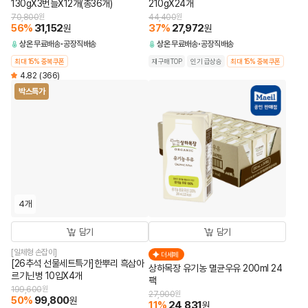
130gX3번들X12개(총36개)
210gX24개
70,800
원
44,400
원
56
%
31,152
37
%
27,972
원
원
상온
무료배송
공장직배송
상온
무료배송
공장직배송
최대 15% 중복쿠폰
재구매TOP
인기 급상승
최대 15% 중복쿠폰
4.82
(366)
박스특가
4개
담기
담기
[일체형 손잡이]
더세페
[26추석 선물세트특가]한뿌리 흑삼아
상하목장 유기농 멸균우유 200ml 24
르기닌병 10입X4개
팩
199,600
원
27,900
원
50
%
99,800
원
11
%
24,831
원