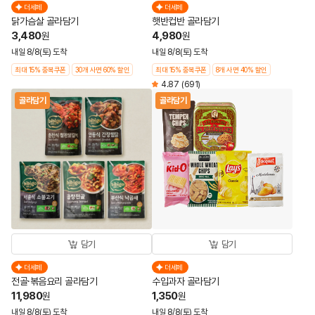
더세페
더세페
닭가슴살 골라담기
햇반컵반 골라담기
3,480
4,980
원
원
내일 8/8(토) 도착
내일 8/8(토) 도착
최대 15% 중복쿠폰
30개 사면 60% 할인
최대 15% 중복쿠폰
8개 사면 40% 할인
4.87
(691)
골라담기
골라담기
담기
담기
더세페
더세페
전골·볶음요리 골라담기
수입과자 골라담기
11,980
1,350
원
원
내일 8/8(토) 도착
내일 8/8(토) 도착