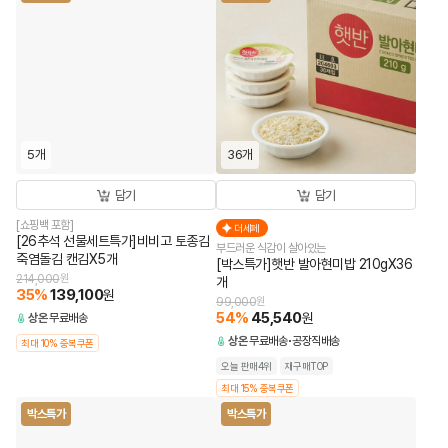
5개
36개
담기
담기
[쇼핑백 포함]
더세페
[26추석 선물세트특가]비비고 토종김
부드러운 식감이 살아있는
죽염돌김 캔김X5개
[박스특가]햇반 발아현미밥 210gX36
214,000
원
개
35
%
139,100
원
99,000
원
54
%
45,540
원
상온
무료배송
상온
무료배송
공장직배송
최대 10% 중복쿠폰
오늘 판매4위
재구매TOP
최대 15% 중복쿠폰
박스특가
박스특가