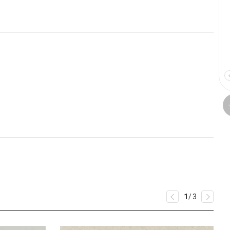
1
/
3