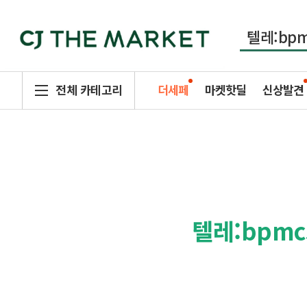
전체 카테고리
더세페
마켓핫딜
신상발견
텔레:bpmc