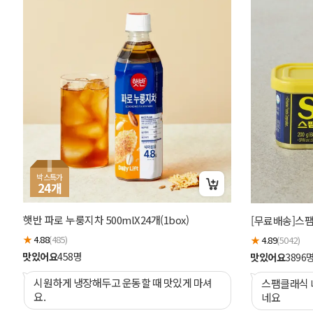
박스특가
24
개
햇반 파로 누룽지차 500mlX24개(1box)
[무료배송]스팸 
★
4.88
(485)
★
4.89
(5042)
맛있어요
458
명
맛있어요
3896
시원하게 냉장해두고 운동할 때 맛있게 마셔
스팸클래식 
요.
네요