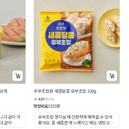
고
10개
주부초밥왕 새콤달콤 유부초밥 320g
★
★
4.87
(3542)
맛
맛있어요
3315
명
니 다 같이 가
유부초밥 생각날 때 간편하게 해먹을 수 있어
 다 같이
좋아요. 좀 새콤한 게 느껴지긴 해도 냉장고에
있는 잔멸치볶음도 집어넣어 만들어 먹으니 더