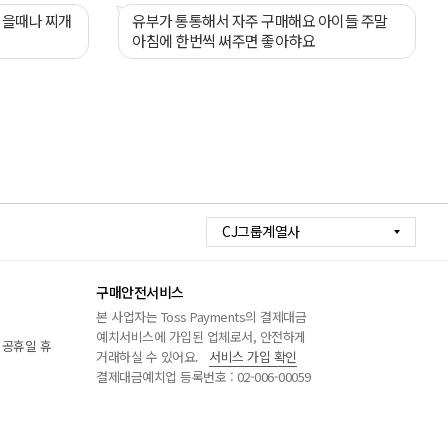
맛있어요.
먹을때나 찌개
유부가 통통해서 자주 구매해요 아이들 주말
아침에 한번씩 써주면 좋아햐요
CJ그룹계열사
구매안전서비스
본 사업자는 Toss Payments의 결제대금
예치서비스에 가입된 업체로서, 안전하게
/ 공휴일 휴
거래하실 수 있어요.
서비스 가입 확인
결제대금예치업 등록번호 : 02-006-00059