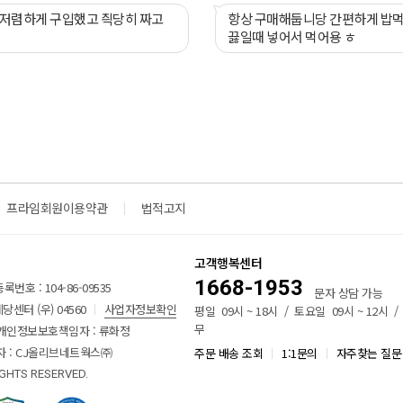
 저렴하게 구입했고 즥당히 짜고
항상 구매해둡니당 간편하게 밥
끓일때 넣어서 먹어용 ㅎ
프라임회원이용약관
법적고지
고객행복센터
1668-1953
번호 : 104-86-09535
문자 상담 가능
센터 (우) 04560
사업자정보확인
평일 09시 ~ 18시 / 토요일 09시 ~ 12시 
무
개인정보보호책임자 : 류화정
 : CJ올리브네트웍스㈜
주문 배송 조회
1:1문의
자주찾는 질문
IGHTS RESERVED.