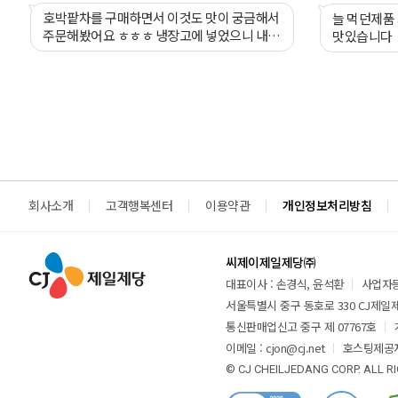
호박팥차를 구매하면서 이것도 맛이 궁금해서
늘 먹던제품
주문해봤어요 ㅎㅎㅎ 냉장고에 넣었으니 내일
맛있습니다
맛보도록 할게요~
회사소개
고객행복센터
이용약관
개인정보처리방침
씨제이제일제당㈜
대표이사 : 손경식, 윤석환
사업자등록
서울특별시 중구 동호로 330 CJ제일제당
통신판매업신고 중구 제 07767호
이메일 : cjon@cj.net
호스팅제공자
© CJ CHEILJEDANG CORP. ALL R