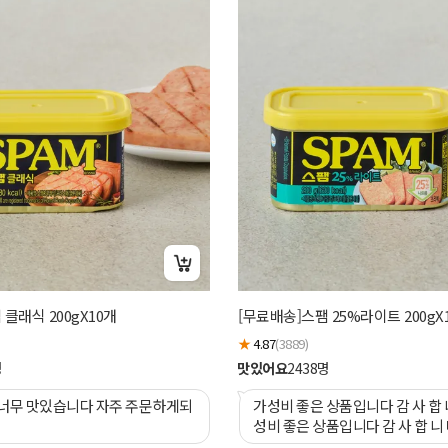
클래식 200gX10개
[무료배송]스팸 25%라이트 200gX
★
4.87
(3889)
명
맛있어요
2438
명
너무 맛있습니다 자주 주문하게되
가성비 좋은 상품입니다 감 사 합 
성비 좋은 상품입니다 감 사 합 니