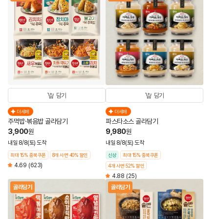
담기
담기
더세페
더세페
주먹밥·볶음밥 골라담기
파스타소스 골라담기
3,900
9,980
원
원
내일 8/8(토) 도착
내일 8/8(토) 도착
최대 15% 중복쿠폰
8개 사면 40% 할인
신상
최대 15% 중복쿠폰
4.69
(623)
4개 사면 52% 할인
4.88
(25)
골라담기
골라담기