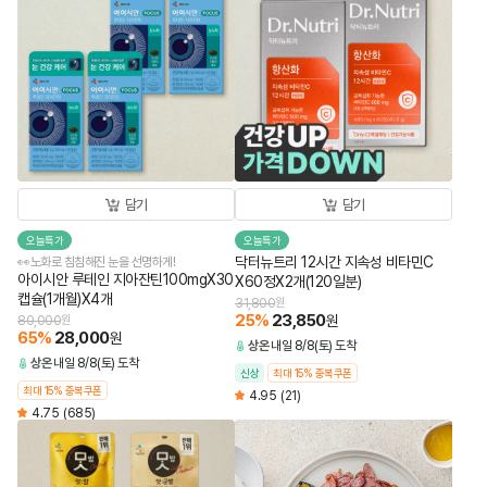
담기
담기
오늘특가
오늘특가
닥터뉴트리 12시간 지속성 비타민C
👀노화로 침침해진 눈을 선명하게!
아이시안 루테인 지아잔틴100mgX30
X60정X2개(120일분)
캡슐(1개월)X4개
31,800
원
25
%
23,850
원
80,000
원
65
%
28,000
원
상온
내일 8/8(토) 도착
상온
내일 8/8(토) 도착
신상
최대 15% 중복쿠폰
최대 15% 중복쿠폰
4.95
(21)
4.75
(685)