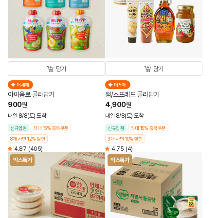
담기
담기
더세페
더세페
아이음료 골라담기
잼/스프레드 골라담기
900
4,900
원
원
내일 8/8(토) 도착
내일 8/8(토) 도착
신규입점
최대 15% 중복쿠폰
신규입점
최대 15% 중복쿠폰
8개 사면 12% 할인
3개 사면 10% 할인
4.87
(405)
4.75
(4)
박스특가
박스특가