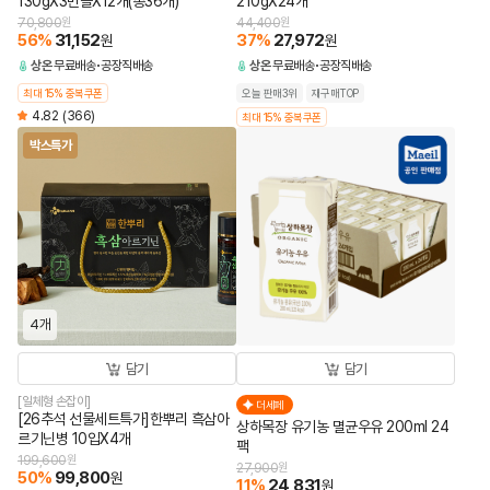
130gX3번들X12개(총36개)
210gX24개
70,800
원
44,400
원
56
%
31,152
37
%
27,972
원
원
상온
무료배송
공장직배송
상온
무료배송
공장직배송
최대 15% 중복쿠폰
오늘 판매3위
재구매TOP
4.82
(366)
최대 15% 중복쿠폰
박스특가
4개
담기
담기
[일체형 손잡이]
더세페
[26추석 선물세트특가]한뿌리 흑삼아
상하목장 유기농 멸균우유 200ml 24
르기닌병 10입X4개
팩
199,600
원
27,900
원
50
%
99,800
원
11
%
24,831
원