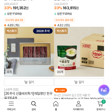
285,600
원
244,500
원
33
%
191,352
33
%
163,815
원
원
상온
무료배송
상온
무료배송
최대 10% 중복쿠폰
최대 10% 중복쿠폰
4.89
(19)
4.62
(55)
박스특가
박스특가
4개
30개
담기
담기
fai
[쇼핑백 포함]
더세페
[26추석 선물세트특가]제일명인 한우
8시간 고아내어 깊고 진한 국물 맛
육포X4개
[박스특가]비비고 사골곰탕 300gX30
0
349,600
원
개
23
%
269,192
원
49,500
원
카테고리
검색
홈
마이페이지
장바구니