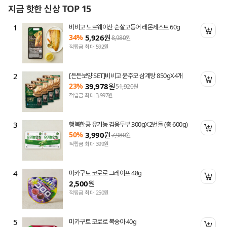
지금 핫한 신상 TOP 15
1
비비고 노르웨이산 순살고등어 레몬제스트 60g
니 담기
장바
34%
5,926
원
8,980
원
적립금 최대 592원
2
[든든보양 SET]비비고 윤주모 삼계탕 850gX4개
니 담기
장바
23%
39,978
원
51,920
원
적립금 최대 3,997원
3
행복한콩 유기농 겸용두부 300gX2번들 (총 600g)
니 담기
장바
50%
3,990
원
7,980
원
적립금 최대 399원
4
미카구토 코로로 그레이프 48g
니 담기
장바
2,500
원
적립금 최대 250원
5
미카구토 코로로 복숭아 40g
니 담기
장바