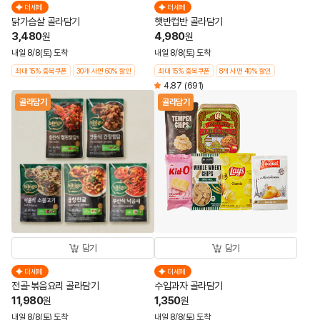
더세페
더세페
닭가슴살 골라담기
햇반컵반 골라담기
3,480
4,980
원
원
내일 8/8(토) 도착
내일 8/8(토) 도착
최대 15% 중복쿠폰
30개 사면 60% 할인
최대 15% 중복쿠폰
8개 사면 40% 할인
4.87
(691)
골라담기
골라담기
담기
담기
더세페
더세페
전골·볶음요리 골라담기
수입과자 골라담기
11,980
1,350
원
원
내일 8/8(토) 도착
내일 8/8(토) 도착