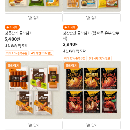
담기
담기
더세페
더세페
냉동간식 골라담기
냉장반찬 골라담기 (햄·어묵·유부·단무
지)
5,480
원
2,940
원
내일 8/8(토) 도착
내일 8/8(토) 도착
최대 15% 중복쿠폰
4개 사면 30% 할인
최대 15% 중복쿠폰
5개 사면 35% 할인
골라담기
골라담기
담기
담기