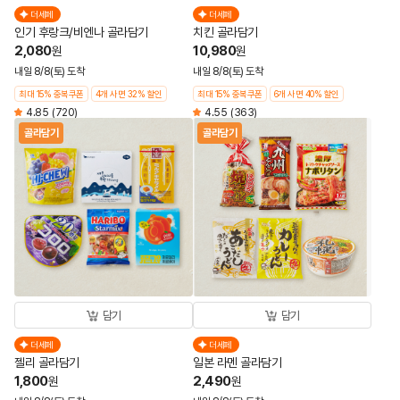
더세페
더세페
인기 후랑크/비엔나 골라담기
치킨 골라담기
2,080
10,980
원
원
내일 8/8(토) 도착
내일 8/8(토) 도착
최대 15% 중복쿠폰
4개 사면 32% 할인
최대 15% 중복쿠폰
6개 사면 40% 할인
4.85
(720)
4.55
(363)
골라담기
골라담기
담기
담기
더세페
더세페
젤리 골라담기
일본 라멘 골라담기
1,800
2,490
원
원