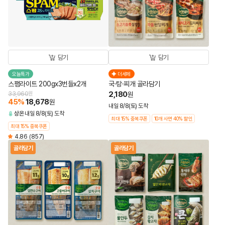
담기
담기
오늘특가
더세페
스팸라이트 200gx3번들x2개
국·탕·찌개 골라담기
2,180
33,960
원
원
45
%
18,678
원
내일 8/8(토) 도착
상온
내일 8/8(토) 도착
최대 15% 중복쿠폰
10개 사면 40% 할인
최대 15% 중복쿠폰
4.86
(857)
골라담기
골라담기