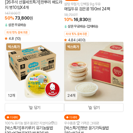
[26추석 선물세트특가]한뿌리 배도라
설탕 무첨가, 단백질 9g 두유
지 병10입X4개
매일두유 검은콩 190ml 24팩
147,600
원
18,700
원
50
%
73,800
원
10
%
16,830
원
상온
무료배송
상온
무료배송
업체배송
최대 10% 중복쿠폰
최대 15% 중복쿠폰
4.8
(10)
4.84
(400)
박스특가
박스특가
12개
24개
담기
담기
더세페
더세페
100% 유기농 쌀과 물로만 지었어요🧒🏻
우수품종 🏆 가격은 그대로!
[박스특가]푸키루키 유기농쌀밥
[박스특가]햇반 윤기가득쌀밥