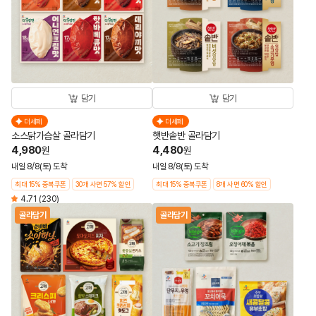
담기
담기
더세페
더세페
소스닭가슴살 골라담기
햇반솥반 골라담기
4,980
4,480
원
원
내일 8/8(토) 도착
내일 8/8(토) 도착
최대 15% 중복쿠폰
30개 사면 57% 할인
최대 15% 중복쿠폰
8개 사면 60% 할인
4.71
(230)
골라담기
골라담기