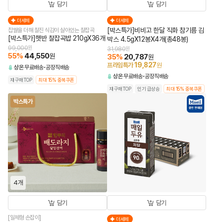
담기
담기
더세페
더세페
[박스특가]비비고 한달 직화 참기름 김
찹쌀을 더해 찰진 식감이 살아있는 찰잡곡
[박스특가]햇반 찰잡곡밥 210gX36개
박스 4.5gX12봉X4개(총48봉)
99,000
원
31,980
원
55
%
44,550
원
35
%
20,787
원
19,827
프라임특가
원
상온
무료배송
공장직배송
상온
무료배송
공장직배송
재구매TOP
최대 15% 중복쿠폰
재구매TOP
인기 급상승
최대 15% 중복쿠폰
박스특가
4개
담기
담기
[일체형 손잡이]
더세페