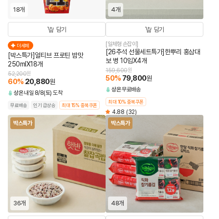
18개
4개
담기
담기
[일체형 손잡이]
더세페
[26추석 선물세트특가]한뿌리 홍삼대
[박스특가]얼티브 프로틴 밤맛
보 병 10입X4개
250mlX18개
159,600
원
52,200
원
50
%
79,800
원
60
%
20,880
원
상온
무료배송
상온
내일 8/8(토) 도착
최대 10% 중복쿠폰
무료배송
인기 급상승
최대 15% 중복쿠폰
4.88
(32)
박스특가
박스특가
36개
48개