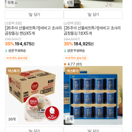
5개
5개
담기
담기
[쇼핑백 포함]
[쇼핑백 포함]
[26추석 선물세트특가]비비고 초사리
[26추석 선물세트특가]비비고 초사리
곱창돌김 캔김X5개
곱창돌김 1호X5개
299,500
원
284,500
원
35
%
194,675
35
%
184,925
원
원
상온
무료배송
상온
무료배송
최대 10% 중복쿠폰
최대 10% 중복쿠폰
4.77
(61)
박스특가
박스특가
36개
5개
담기
담기