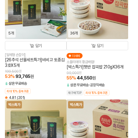
5개
36개
담기
담기
[일체형 손잡이]
더세페
[26추석 선물세트특가]비비고 토종김
소믈리에의 황금배합!
3호X5개
[박스특가]햇반 잡곡밥 210gX36개
199,500
원
99,000
원
53
%
93,765
원
55
%
44,550
원
상온
무료배송
상온
무료배송
공장직배송
최대 10% 중복쿠폰
재구매TOP
최대 15% 중복쿠폰
4.81
(201)
박스특가
박스특가