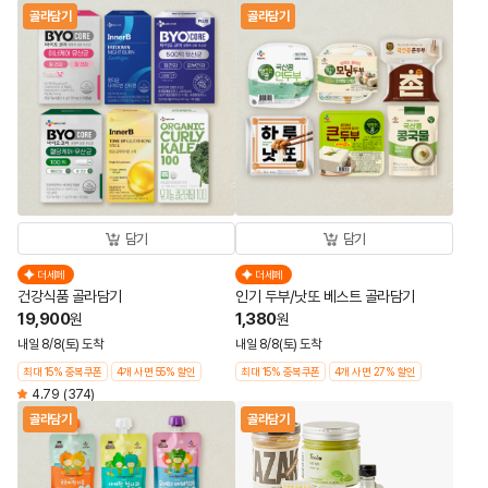
골라담기
골라담기
담기
담기
더세페
더세페
건강식품 골라담기
인기 두부/낫또 베스트 골라담기
19,900
1,380
원
원
내일 8/8(토) 도착
내일 8/8(토) 도착
최대 15% 중복쿠폰
4개 사면 55% 할인
최대 15% 중복쿠폰
4개 사면 27% 할인
4.79
(374)
골라담기
골라담기