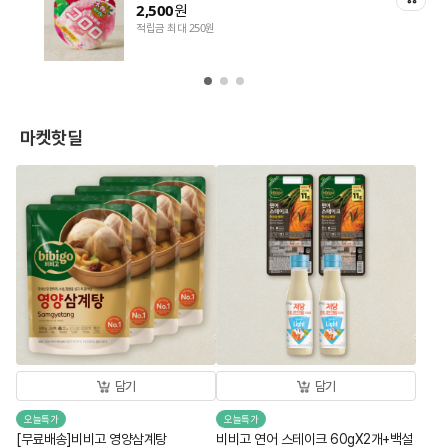
2,500
원
적립금 최대 250원
마켓핫딜
담기
담기
오늘특가
오늘특가
[무료배송]비비고 영양삼계탕
비비고 연어 스테이크 60gX2개+백설