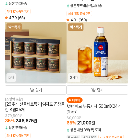
상온
무료배송
상온
무료배송
업체배송
최대 10% 중복쿠폰
최대 15% 중복쿠폰
4.79
(68)
4.91
(160)
박스특가
박스특가
5개
24개
담기
담기
[쇼핑백 포함]
더세페
[26추석 선물세트특가]임자도 곱창돌
햇반 파로 누룽지차 500mlX24개
김 8캔X5개
(1box)
379,500
원
60,000
원
35
%
246,675
원
65
%
21,000
원
상온
무료배송
상온
내일 8/8(토) 도착
최대 10% 중복쿠폰
무료배송
재구매TOP
최대 15% 중복쿠폰