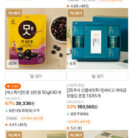
4.88
(485)
박스특가
박스특가
40개
5개
담기
담기
[쇼핑백 포함]
더세페
[26추석 선물세트특가]비비고 파래곱
[박스특가]맛콩 검은콩 50gX40개
창돌김 혼합 1호X5개
119,200
원
269,500
원
67
%
39,336
원
33
%
180,565
원
상온
내일 8/8(토) 도착
상온
무료배송
무료배송
최대 15% 중복쿠폰
최대 10% 중복쿠폰
4.65
(465)
5.0
(8)
박스특가
박스특가