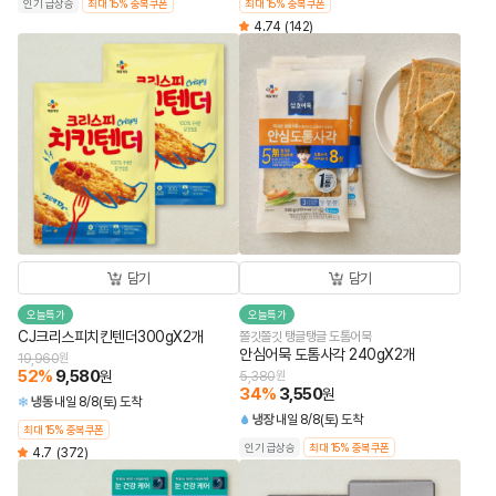
인기 급상승
최대 15% 중복쿠폰
최대 15% 중복쿠폰
4.74
(142)
담기
담기
오늘특가
오늘특가
CJ크리스피치킨텐더300gX2개
쫄깃쫄깃 탱글탱글 도톰어묵
안심어묵 도톰사각 240gX2개
19,960
원
52
%
9,580
원
5,380
원
34
%
3,550
원
냉동
내일 8/8(토) 도착
냉장
내일 8/8(토) 도착
최대 15% 중복쿠폰
인기 급상승
최대 15% 중복쿠폰
4.7
(372)