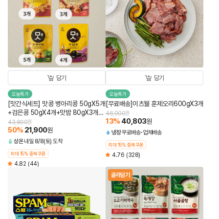
담기
담기
오늘특가
오늘특가
[맛간식세트] 맛콩 병아리콩 50gX5개
[무료배송]이츠웰 훈제오리600gX3개
+검은콩 50gX4개+맛밤 80gX3개
46,900
원
13
%
40,803
+맛군밤 60gX3개 (총 15개)
원
43,800
원
50
%
21,900
원
냉장
무료배송
업체배송
상온
내일 8/8(토) 도착
최대 15% 중복쿠폰
최대 15% 중복쿠폰
4.76
(328)
4.82
(44)
골라담기