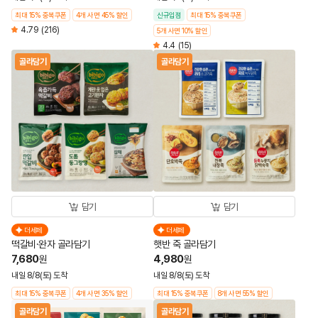
최대 15% 중복쿠폰
4개 사면 45% 할인
신규입점
최대 15% 중복쿠폰
4.79
(216)
5개 사면 10% 할인
4.4
(15)
골라담기
골라담기
담기
담기
더세페
더세페
떡갈비·완자 골라담기
햇반 죽 골라담기
7,680
4,980
원
원
내일 8/8(토) 도착
내일 8/8(토) 도착
최대 15% 중복쿠폰
4개 사면 35% 할인
최대 15% 중복쿠폰
8개 사면 55% 할인
골라담기
골라담기