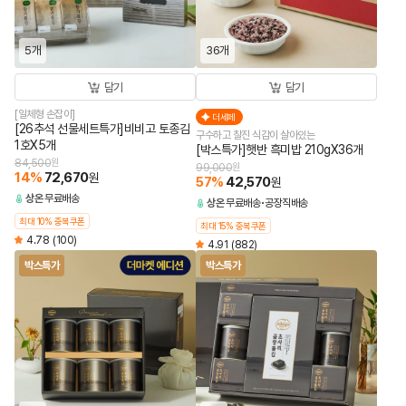
5개
36개
담기
담기
[일체형 손잡이]
더세페
[26추석 선물세트특가]비비고 토종김
구수하고 찰진 식감이 살아있는
1호X5개
[박스특가]햇반 흑미밥 210gX36개
84,500
원
99,000
원
14
%
72,670
원
57
%
42,570
원
상온
무료배송
상온
무료배송
공장직배송
최대 10% 중복쿠폰
최대 15% 중복쿠폰
4.78
(100)
4.91
(882)
박스특가
박스특가