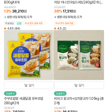
800gX4개
저당 어니언크림드레싱240gX2개 (총
4개)
43,920
원
27,920
원
13
%
38,210
38
%
17,310
원
원
상온
내일 8/8(토) 도착
냉장
내일 8/8(토) 도착
무료배송
신상
최대 15% 중복쿠폰
최대 15% 중복쿠폰
4.65
(84)
4.5
(2)
담기
담기
오늘특가
오늘특가
주부초밥왕 새콤달콤 유부초밥
비비고 왕교자+김치왕교자 1.05kg (총
280gX2개
2개)
10,160
원
24,460
원