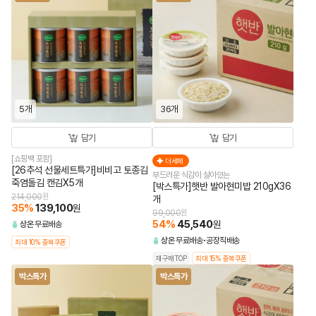
5개
36개
담기
담기
[쇼핑백 포함]
더세페
[26추석 선물세트특가]비비고 토종김
부드러운 식감이 살아있는
죽염돌김 캔김X5개
[박스특가]햇반 발아현미밥 210gX36
214,000
원
개
35
%
139,100
원
99,000
원
54
%
45,540
원
상온
무료배송
상온
무료배송
공장직배송
최대 10% 중복쿠폰
재구매TOP
최대 15% 중복쿠폰
박스특가
박스특가