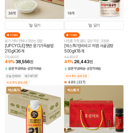
36개
18개
담기
담기
더세페
더세페
윤기 가득! 언제나 맛있는 집밥
나트륨 걱정 없이, 깊은 맛은 그대로!
[UPCYCLE]햇반 윤기가득쌀밥
[박스특가]비비고 저염 사골곰탕
210gX36개
500gX18개
75,600
원
44,820
원
49
%
38,556
41
%
26,443
원
원
상온
무료배송
공장직배송
상온
무료배송
공장직배송
오늘 판매1위
재구매TOP
최대 15% 중복쿠폰
4.86
(337)
최대 15% 중복쿠폰
박스특가
박스특가