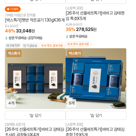
[쇼핑백 포함]
더세페
[26추석 선물세트특가]비비고 감태캔
가벼운 마음으로 한끼를
김 특호X5개
[박스특가]햇반 작은공기 130gX36개
428,500
원
61,200
원
35
%
278,525
원
46
%
33,048
원
상온
무료배송
상온
무료배송
공장직배송
최대 10% 중복쿠폰
재구매TOP
인기 급상승
최대 15% 중복쿠폰
박스특가
박스특가
4개
5개
담기
담기
[일체형 손잡이]
[쇼핑백 포함]
[26추석 선물세트특가]비비고 감태김·
[26추석 선물세트특가]비비고 감태김
초사리 곱창돌김X4개
혼합 1호X5개