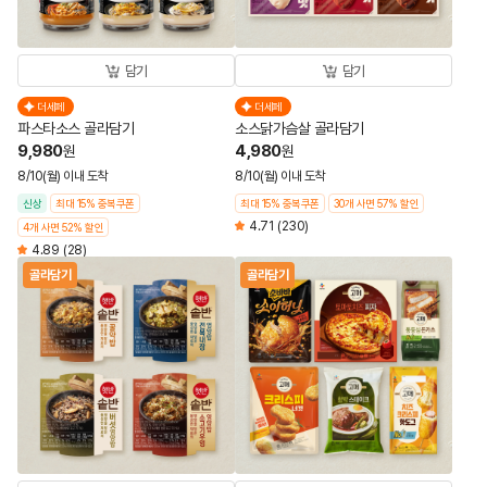
담기
담기
더세페
더세페
파스타소스 골라담기
소스닭가슴살 골라담기
9,980
4,980
원
원
8/10(월) 이내 도착
8/10(월) 이내 도착
신상
최대 15% 중복쿠폰
최대 15% 중복쿠폰
30개 사면 57% 할인
4.71
(230)
4개 사면 52% 할인
4.89
(28)
골라담기
골라담기