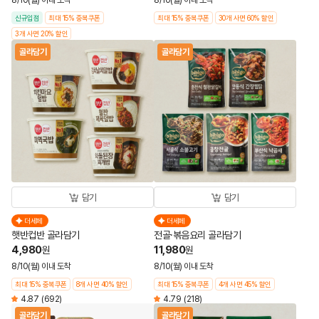
8/10(월) 이내 도착
8/10(월) 이내 도착
신규입점
최대 15% 중복쿠폰
최대 15% 중복쿠폰
30개 사면 60% 할인
3개 사면 20% 할인
골라담기
골라담기
담기
담기
더세페
더세페
햇반컵반 골라담기
전골·볶음요리 골라담기
4,980
11,980
원
원
8/10(월) 이내 도착
8/10(월) 이내 도착
최대 15% 중복쿠폰
8개 사면 40% 할인
최대 15% 중복쿠폰
4개 사면 45% 할인
4.87
(692)
4.79
(218)
골라담기
골라담기