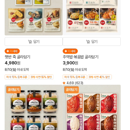
담기
담기
더세페
더세페
햇반 죽 골라담기
주먹밥·볶음밥 골라담기
4,980
3,900
원
원
8/10(월) 이내 도착
8/10(월) 이내 도착
최대 15% 중복쿠폰
8개 사면 55% 할인
최대 15% 중복쿠폰
8개 사면 40% 할인
4.69
(623)
골라담기
골라담기