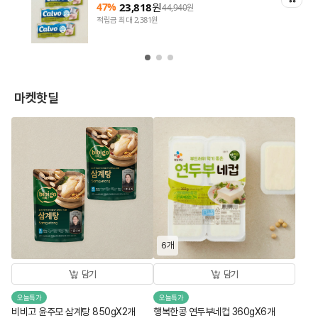
47%
23,818
원
44,940
원
적립금 최대 2,381원
마켓핫딜
6개
담기
담기
오늘특가
오늘특가
비비고 윤주모 삼계탕 850gX2개
행복한콩 연두부네컵 360gX6개