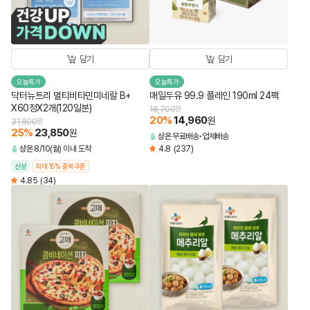
담기
담기
오늘특가
오늘특가
닥터뉴트리 멀티비타민미네랄 B+
매일두유 99.9 플레인 190ml 24팩
X60정X2개(120일분)
18,700
원
20
%
14,960
원
31,800
원
25
%
23,850
원
상온
무료배송
업체배송
상온
8/10(월) 이내 도착
4.8
(237)
신상
최대 15% 중복쿠폰
4.85
(34)