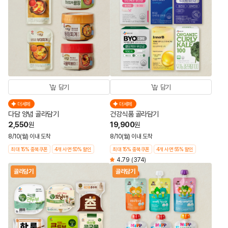
담기
담기
더세페
더세페
다담 양념 골라담기
건강식품 골라담기
2,550
19,900
원
원
8/10(월) 이내 도착
8/10(월) 이내 도착
최대 15% 중복쿠폰
4개 사면 50% 할인
최대 15% 중복쿠폰
4개 사면 55% 할인
4.79
(374)
골라담기
골라담기