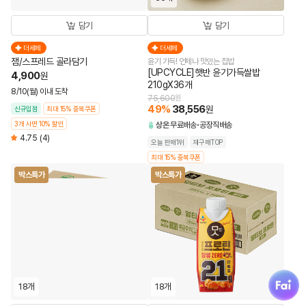
담기
담기
더세페
더세페
잼/스프레드 골라담기
윤기 가득! 언제나 맛있는 집밥
[UPCYCLE]햇반 윤기가득쌀밥
4,900
원
210gX36개
8/10(월) 이내 도착
75,600
원
49
%
38,556
원
신규입점
최대 15% 중복쿠폰
3개 사면 10% 할인
상온
무료배송
공장직배송
4.75
(4)
오늘 판매1위
재구매TOP
최대 15% 중복쿠폰
박스특가
박스특가
fai
18개
18개