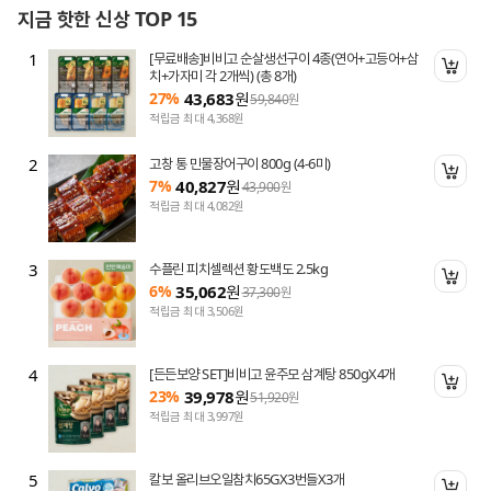
지금 핫한 신상 TOP 15
1
[무료배송]비비고 순살생선구이 4종(연어+고등어+삼
니 담기
장바
치+가자미 각 2개씩) (총 8개)
27%
43,683
원
59,840
원
적립금 최대 4,368원
2
고창 통 민물장어구이 800g (4-6미)
니 담기
장바
7%
40,827
원
43,900
원
적립금 최대 4,082원
3
수플린 피치셀렉션 황도백도 2.5kg
니 담기
장바
6%
35,062
원
37,300
원
적립금 최대 3,506원
4
[든든보양 SET]비비고 윤주모 삼계탕 850gX4개
니 담기
장바
23%
39,978
원
51,920
원
적립금 최대 3,997원
5
칼보 올리브오일참치65GX3번들X3개
니 담기
장바