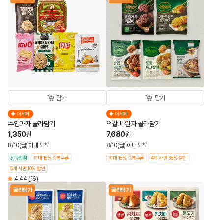
담기
담기
더세페
더세페
수입과자 골라담기
떡갈비·완자 골라담기
1,350
7,680
원
원
8/10(월) 이내 도착
8/10(월) 이내 도착
신규입점
최대 15% 중복쿠폰
최대 15% 중복쿠폰
4개 사면 35% 할인
5개 사면 10% 할인
4.44
(16)
골라담기
골라담기