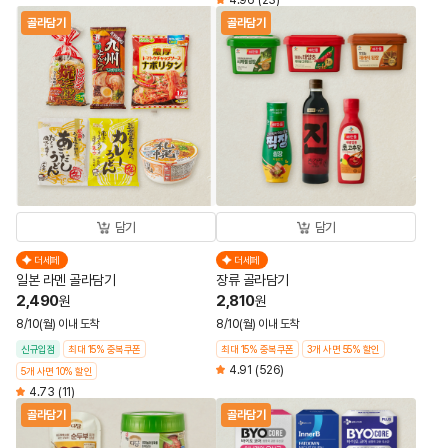
4.96
(23)
골라담기
골라담기
담기
담기
더세페
더세페
일본 라멘 골라담기
장류 골라담기
2,490
2,810
원
원
8/10(월) 이내 도착
8/10(월) 이내 도착
신규입점
최대 15% 중복쿠폰
최대 15% 중복쿠폰
3개 사면 55% 할인
4.91
(526)
5개 사면 10% 할인
4.73
(11)
골라담기
골라담기