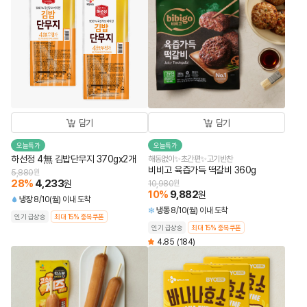
담기
담기
오늘특가
오늘특가
하선정 4無 김밥단무지 370gx2개
해동없이✨초간편✨고기반찬
비비고 육즙가득 떡갈비 360g
5,880
원
28
%
4,233
원
10,980
원
10
%
9,882
원
냉장
8/10(월) 이내 도착
냉동
8/10(월) 이내 도착
인기 급상승
최대 15% 중복쿠폰
인기 급상승
최대 15% 중복쿠폰
4.85
(184)