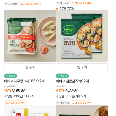
인기 급상승
최대 15% 중복쿠폰
인기 급상승
최대 15% 중복쿠폰
4.79
(173)
담기
담기
오늘특가
오늘특가
비비고 새우왕교자 315gX2개
비비고 김밥김22gX 2개
10,480
원
7,960
원
15
%
8,908
40
%
4,776
원
원
냉동
8/10(월) 이내 도착
상온
8/10(월) 이내 도착
최대 15% 중복쿠폰
인기 급상승
최대 15% 중복쿠폰