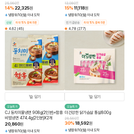
25,960
원
13,080
원
14
%
22,325
15
%
11,118
원
원
냉장
8/10(월) 이내 도착
냉장
8/10(월) 이내 도착
신상
최대 15% 중복쿠폰
인기 급상승
최대 15% 중복쿠폰
4.62
(45)
4.78
(277)
담기
담기
오늘특가
오늘특가
CJ 동치미물냉면 908g(2인분)+함흥
더건강한 닭가슴살 통살800g
비빔냉면 474.4g(2인분)X2개
26,560
원
30
%
18,592
원
20,860
원
냉장
8/10(월) 이내 도착
냉장
8/10(월) 이내 도착