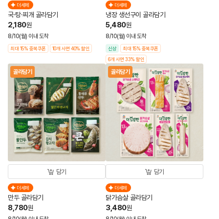
더세페
더세페
국·탕·찌개 골라담기
냉장 생선구이 골라담기
2,180
5,480
원
원
8/10(월) 이내 도착
8/10(월) 이내 도착
최대 15% 중복쿠폰
10개 사면 40% 할인
신상
최대 15% 중복쿠폰
6개 사면 33% 할인
골라담기
골라담기
담기
담기
더세페
더세페
만두 골라담기
닭가슴살 골라담기
8,780
3,480
원
원