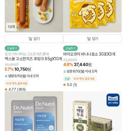
10개
담기
담기
오늘특가
오늘특가
바이오코어 바나나효소 30포X3개
입 안 가득 퍼지는 고소한 치즈 풍미!
맥스봉 고소한치즈 후랑크 65gX10개
72,000
원
48
%
37,440
원
25,000
원
57
%
10,750
원
상온
8/10(월) 이내 도착
냉장
8/10(월) 이내 도착
신상
최대 15% 중복쿠폰
최대 15% 중복쿠폰
5.0
(1)
4.77
(365)