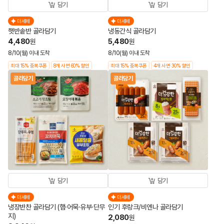
담기
담기
더세페
더세페
햇반솥반 골라담기
냉동간식 골라담기
4,480
5,480
원
원
8/10(월) 이내 도착
8/10(월) 이내 도착
최대 15% 중복쿠폰
8개 사면 60% 할인
최대 15% 중복쿠폰
4개 사면 30% 할인
골라담기
골라담기
담기
담기
더세페
더세페
냉장반찬 골라담기 (햄·어묵·유부·단무
인기 후랑크/비엔나 골라담기
지)
2,080
원