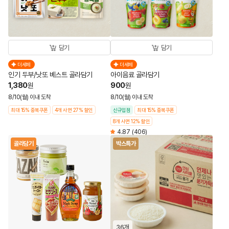
담기
담기
더세페
더세페
인기 두부/낫또 베스트 골라담기
아이음료 골라담기
1,380
900
원
원
8/10(월) 이내 도착
8/10(월) 이내 도착
최대 15% 중복쿠폰
4개 사면 27% 할인
신규입점
최대 15% 중복쿠폰
8개 사면 12% 할인
4.87
(406)
골라담기
박스특가
36개