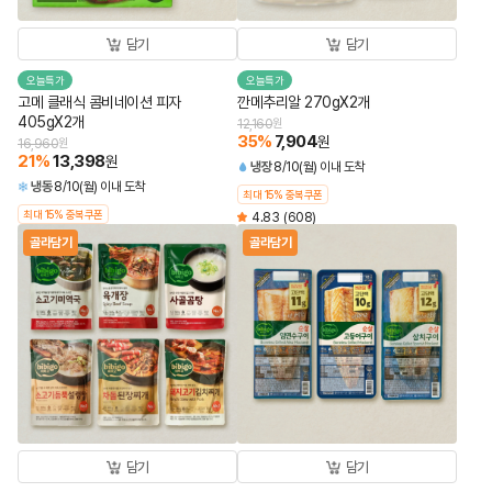
담기
담기
오늘특가
오늘특가
고메 클래식 콤비네이션 피자
깐메추리알 270gX2개
405gX2개
12,160
원
35
%
7,904
원
16,960
원
21
%
13,398
원
냉장
8/10(월) 이내 도착
냉동
8/10(월) 이내 도착
최대 15% 중복쿠폰
최대 15% 중복쿠폰
4.83
(608)
골라담기
골라담기
담기
담기