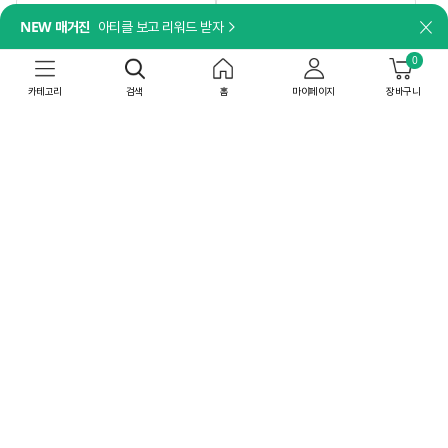
담기
담기
NEW 매거진
아티클 보고 리워드 받자
닫
나트륨 걱정 없이, 깊은 맛은 그대로!
더세페
[박스특가]비비고 저염 사골곰탕
0
[박스특가]얼티브 프로틴 밤맛
500gX18개
250mlX18개
카테고리
검색
홈
마이페이지
장바구니
44,820
원
52,200
원
41
%
26,443
원
60
%
20,880
원
상온
무료배송
공장직배송
상온
8/10(월) 이내 도착
최대 15% 중복쿠폰
무료배송
최대 15% 중복쿠폰
4.86
(337)
박스특가
박스특가
4개
36개
담기
담기
[일체형 손잡이]
더세페