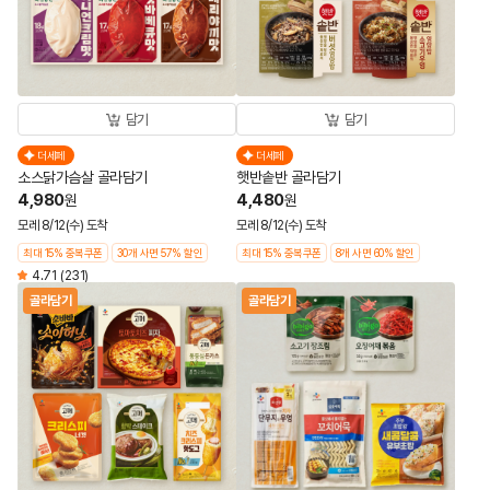
담기
담기
더세페
더세페
소스닭가슴살 골라담기
햇반솥반 골라담기
4,980
4,480
원
원
모레 8/12(수) 도착
모레 8/12(수) 도착
최대 15% 중복쿠폰
30개 사면 57% 할인
최대 15% 중복쿠폰
8개 사면 60% 할인
4.71
(231)
골라담기
골라담기