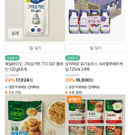
담기
담기
오늘특가
오늘특가
매일바이오 그릭요거트 TO-GO 플레
상하목장 유기농주스 사과블루베리케
인 120gX8개
일 125ml 24팩
22,400
원
24,000
원
24
%
17,024
30
%
16,800
원
원
냉장
무료배송
업체배송
상온
무료배송
업체배송
5.0
(15)
4.8
(86)
골라담기