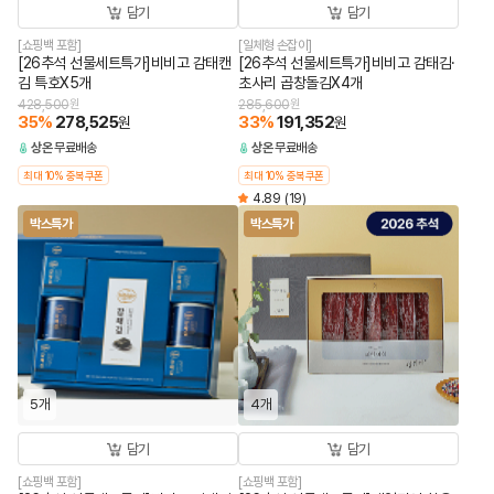
담기
담기
[쇼핑백 포함]
[일체형 손잡이]
[26추석 선물세트특가]비비고 감태캔
[26추석 선물세트특가]비비고 감태김·
김 특호X5개
초사리 곱창돌김X4개
428,500
원
285,600
원
35
%
278,525
33
%
191,352
원
원
상온
무료배송
상온
무료배송
최대 10% 중복쿠폰
최대 10% 중복쿠폰
4.89
(19)
박스특가
박스특가
5개
4개
담기
담기
[쇼핑백 포함]
[쇼핑백 포함]