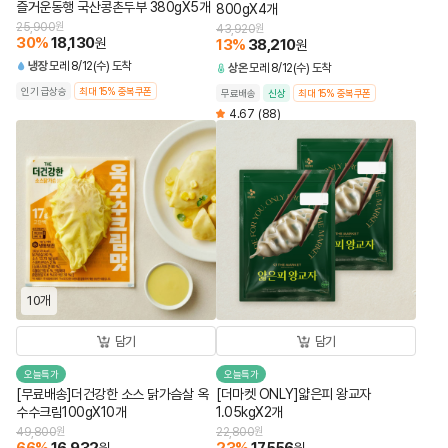
즐거운동행 국산콩촌두부 380gX5개
800gX4개
25,900
원
43,920
원
30
%
18,130
원
13
%
38,210
원
냉장
모레 8/12(수) 도착
상온
모레 8/12(수) 도착
인기 급상승
최대 15% 중복쿠폰
무료배송
신상
최대 15% 중복쿠폰
4.67
(88)
10개
담기
담기
오늘특가
오늘특가
[무료배송]더건강한 소스 닭가슴살 옥
[더마켓 ONLY]얇은피 왕교자
수수크림100gX10개
1.05kgX2개
49,800
원
22,800
원