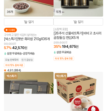
36개
5개
담기
담기
[쇼핑백 포함]
더세페
[26추석 선물세트특가]비비고 초사리
구수하고 찰진 식감이 살아있는
곱창돌김 캔김X5개
[박스특가]햇반 흑미밥 210gX36개
299,500
원
99,000
원
35
%
194,675
원
57
%
42,570
원
상온
무료배송
상온
무료배송
공장직배송
최대 10% 중복쿠폰
오늘 판매10위
인기 급상승
최대 15% 중복쿠폰
4.91
(884)
박스특가
박스특가