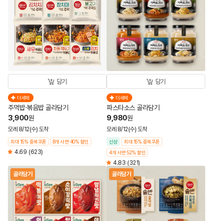
담기
담기
더세페
더세페
주먹밥·볶음밥 골라담기
파스타소스 골라담기
3,900
9,980
원
원
모레 8/12(수) 도착
모레 8/12(수) 도착
최대 15% 중복쿠폰
8개 사면 40% 할인
신상
최대 15% 중복쿠폰
4.69
(623)
4개 사면 52% 할인
4.83
(321)
골라담기
골라담기