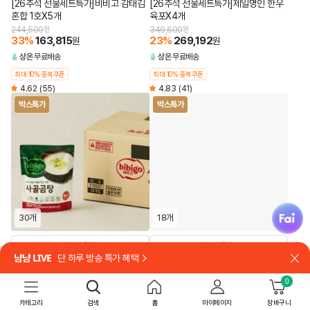
[26추석 선물세트특가]비비고 감태김
[26추석 선물세트특가]제일명인 한우
혼합 1호X5개
육포X4개
244,500
원
349,600
원
33
%
163,815
23
%
269,192
원
원
상온
무료배송
상온
무료배송
최대 10% 중복쿠폰
최대 10% 중복쿠폰
4.62
(55)
4.83
(41)
박스특가
박스특가
fai
30개
18개
담기
담기
냠냠 LIVE
단 하루 방송 특가 혜택
닫
8시간 고아내어 깊고 진한 국물 맛
8시간 동안 고아내어 깊고 진한 국물 맛
[박스특가]비비고 사골곰탕 300gX30
[박스특가]비비고 사골곰탕 500gX18
0
개
개
카테고리
검색
홈
마이페이지
장바구니
49,500
원
39,240
원