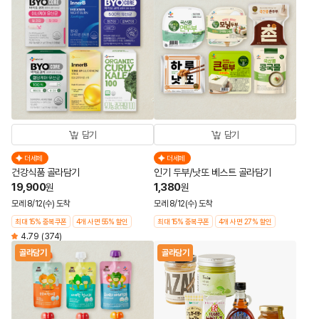
담기
담기
더세페
더세페
건강식품 골라담기
인기 두부/낫또 베스트 골라담기
19,900
1,380
원
원
모레 8/12(수) 도착
모레 8/12(수) 도착
최대 15% 중복쿠폰
4개 사면 55% 할인
최대 15% 중복쿠폰
4개 사면 27% 할인
4.79
(374)
골라담기
골라담기