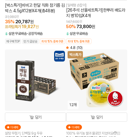
[박스특가]비비고 한달 직화 참기름 김
[일체형 손잡이]
[26추석 선물세트특가]한뿌리 배도라
박스 4.5gX12봉X4개(총48봉)
지 병10입X4개
31,980
원
35
%
20,787
원
147,600
원
50
%
73,800
19,827
원
프라임특가
원
상온
무료배송
공장직배송
상온
무료배송
재구매TOP
인기 급상승
최대 15% 중복쿠폰
최대 10% 중복쿠폰
4.8
(10)
박스특가
12개
담기
담기
더세페
더세페
설탕 무첨가, 단백질 9g 두유
100% 유기농 쌀과 물로만 지었어요🧒🏻