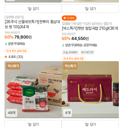
담기
담기
[일체형 손잡이]
더세페
[26추석 선물세트특가]한뿌리 홍삼대
찹쌀을 더해 찰진 식감이 살아있는 찰잡곡
보 병 10입X4개
[박스특가]햇반 찰잡곡밥 210gX36개
159,600
원
99,000
원
50
%
79,800
원
55
%
44,550
원
상온
무료배송
상온
무료배송
공장직배송
최대 10% 중복쿠폰
오늘 판매9위
재구매TOP
4.88
(33)
최대 15% 중복쿠폰
박스특가
박스특가
48개
4개
담기
담기