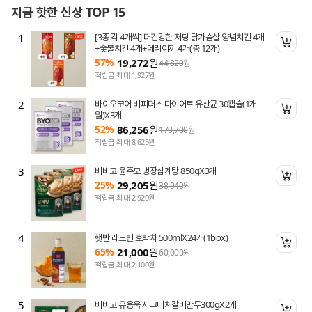
지금 핫한 신상 TOP 15
1
[3종 각 4개씩] 더건강한 저당 닭가슴살 양념치킨 4개
니 담기
장바
+숯불치킨 4개+데리야끼 4개(총 12개)
57%
19,272
원
44,820
원
적립금 최대 1,927원
2
바이오코어 비피더스 다이어트 유산균 30캡슐(1개
니 담기
장바
월)X3개
52%
86,256
원
179,700
원
적립금 최대 8,625원
3
비비고 윤주모 냉장삼계탕 850gX3개
니 담기
장바
25%
29,205
원
38,940
원
적립금 최대 2,920원
4
햇반 레드빈 호박차 500mlX24개(1box)
니 담기
장바
65%
21,000
원
60,000
원
적립금 최대 2,100원
5
비비고 유용욱 시그니처갈비만두300gX2개
니 담기
장바