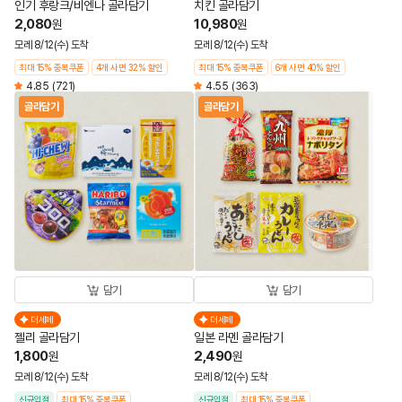
인기 후랑크/비엔나 골라담기
치킨 골라담기
2,080
10,980
원
원
모레 8/12(수) 도착
모레 8/12(수) 도착
최대 15% 중복쿠폰
4개 사면 32% 할인
최대 15% 중복쿠폰
6개 사면 40% 할인
4.85
(721)
4.55
(363)
골라담기
골라담기
담기
담기
더세페
더세페
젤리 골라담기
일본 라멘 골라담기
1,800
2,490
원
원
모레 8/12(수) 도착
모레 8/12(수) 도착
신규입점
최대 15% 중복쿠폰
신규입점
최대 15% 중복쿠폰