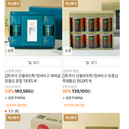
박스특가
박스특가
5개
5개
담기
담기
[쇼핑백 포함]
[쇼핑백 포함]
[26추석 선물세트특가]비비고 파래곱
[26추석 선물세트특가]비비고 토종김
창돌김 혼합 1호X5개
죽염돌김 캔김X5개
269,500
원
214,000
원
33
%
180,565
35
%
139,100
원
원
상온
무료배송
상온
무료배송
최대 10% 중복쿠폰
최대 10% 중복쿠폰
5.0
(8)
박스특가
박스특가