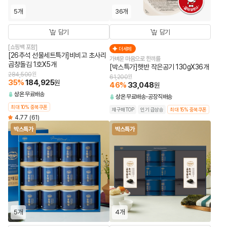
5개
36개
담기
담기
[쇼핑백 포함]
더세페
[26추석 선물세트특가]비비고 초사리
가벼운 마음으로 한끼를
곱창돌김 1호X5개
[박스특가]햇반 작은공기 130gX36개
284,500
원
61,200
원
35
%
184,925
원
46
%
33,048
원
상온
무료배송
상온
무료배송
공장직배송
최대 10% 중복쿠폰
재구매TOP
인기 급상승
최대 15% 중복쿠폰
4.77
(61)
박스특가
박스특가
5개
4개