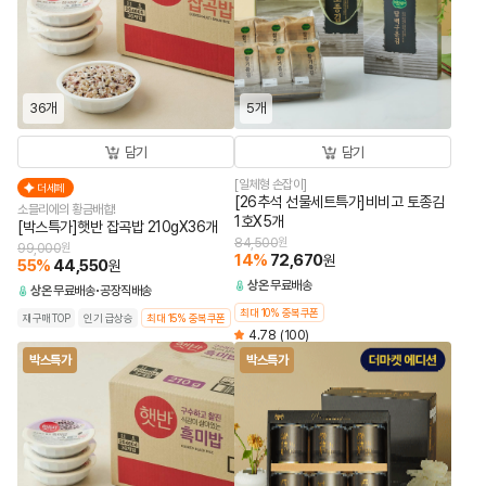
36개
5개
담기
담기
[일체형 손잡이]
더세페
[26추석 선물세트특가]비비고 토종김
소믈리에의 황금배합!
1호X5개
[박스특가]햇반 잡곡밥 210gX36개
84,500
원
99,000
원
14
%
72,670
원
55
%
44,550
원
상온
무료배송
상온
무료배송
공장직배송
최대 10% 중복쿠폰
재구매TOP
인기 급상승
최대 15% 중복쿠폰
4.78
(100)
박스특가
박스특가