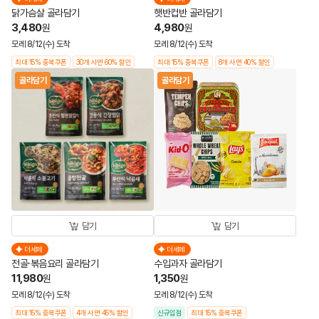
닭가슴살 골라담기
햇반컵반 골라담기
3,480
4,980
원
원
모레 8/12(수) 도착
모레 8/12(수) 도착
최대 15% 중복쿠폰
30개 사면 60% 할인
최대 15% 중복쿠폰
8개 사면 40% 할인
골라담기
골라담기
담기
담기
더세페
더세페
전골·볶음요리 골라담기
수입과자 골라담기
11,980
1,350
원
원
모레 8/12(수) 도착
모레 8/12(수) 도착
최대 15% 중복쿠폰
4개 사면 45% 할인
신규입점
최대 15% 중복쿠폰