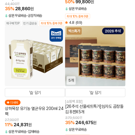
50
%
99,800
원
44,400
원
35
%
28,860
원
상온
무료배송
상온
무료배송
공장직배송
최대 10% 중복쿠폰
4.8
(69)
재구매TOP
인기 급상승
최대 15% 중복쿠폰
박스특가
5개
담기
담기
[쇼핑백 포함]
더세페
[26추석 선물세트특가]임자도 곱창돌
상하목장 유기농 멸균우유 200ml 24
김 8캔X5개
팩
379,500
원
27,900
원
35
%
246,675
원
11
%
24,831
원
상온
무료배송
상온
무료배송
업체배송