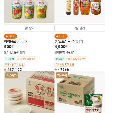
담기
담기
더세페
더세페
아이음료 골라담기
잼/스프레드 골라담기
900
4,900
원
원
모레 8/12(수) 도착
모레 8/12(수) 도착
신규입점
최대 15% 중복쿠폰
신규입점
최대 15% 중복쿠폰
8개 사면 12% 할인
3개 사면 10% 할인
4.87
(409)
4.75
(4)
박스특가
박스특가