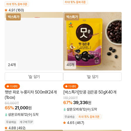
최대 10% 중복쿠폰
최대 15% 중복쿠폰
4.91
(160)
박스특가
박스특가
24개
40개
담기
담기
더세페
더세페
햇반 파로 누룽지차 500mlX24개
[박스특가]맛콩 검은콩 50gX40개
(1box)
119,200
원
67
%
39,336
원
60,000
원
65
%
21,000
원
상온
모레 8/12(수) 도착
상온
모레 8/12(수) 도착
무료배송
최대 15% 중복쿠폰
무료배송
재구매TOP
4.65
(467)
4.88
(492)