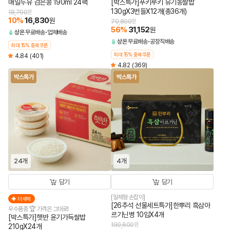
매일두유 검은콩 190ml 24팩
[박스특가]푸키루키 유기농쌀밥
130gX3번들X12개(총36개)
18,700
원
10
%
16,830
원
70,800
원
56
%
31,152
원
상온
무료배송
업체배송
상온
무료배송
공장직배송
최대 15% 중복쿠폰
최대 15% 중복쿠폰
4.84
(401)
4.82
(369)
박스특가
박스특가
24개
4개
담기
담기
[일체형 손잡이]
더세페
[26추석 선물세트특가]한뿌리 흑삼아
우수품종 🏆 가격은 그대로!
르기닌병 10입X4개
[박스특가]햇반 윤기가득쌀밥
199,600
원
210gX24개