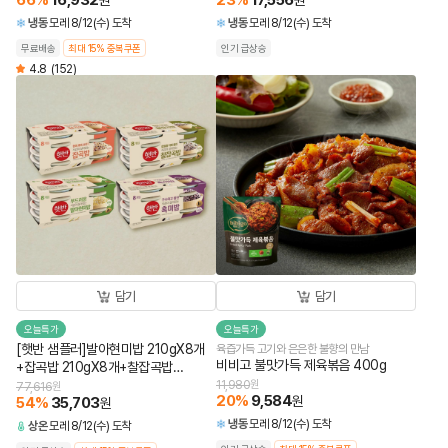
66
%
16,932
23
%
17,556
원
원
냉동
모레 8/12(수) 도착
냉동
모레 8/12(수) 도착
무료배송
최대 15% 중복쿠폰
인기 급상승
4.8
(152)
담기
담기
오늘특가
오늘특가
[햇반 샘플러]발아현미밥 210gX8개
육즙가득 고기와 은은한 불향의 만남
비비고 불맛가득 제육볶음 400g
+잡곡밥 210gX8개+찰잡곡밥
210gX8개+흑미밥 210gX8개(총32
11,980
원
77,616
원
20
%
9,584
원
54
%
35,703
개)
원
냉동
모레 8/12(수) 도착
상온
모레 8/12(수) 도착