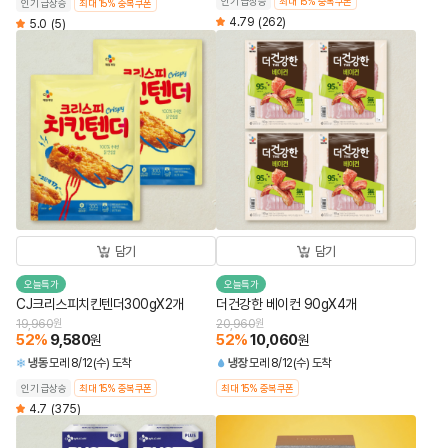
인기 급상승
최대 15% 중복쿠폰
인기 급상승
최대 15% 중복쿠폰
4.79
(262)
5.0
(5)
담기
담기
오늘특가
오늘특가
CJ크리스피치킨텐더300gX2개
더건강한 베이컨 90gX4개
19,960
원
20,960
원
52
%
9,580
52
%
10,060
원
원
냉동
모레 8/12(수) 도착
냉장
모레 8/12(수) 도착
인기 급상승
최대 15% 중복쿠폰
최대 15% 중복쿠폰
4.7
(375)