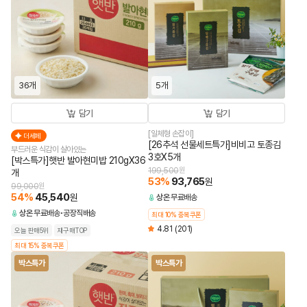
36개
5개
담기
담기
[일체형 손잡이]
더세페
[26추석 선물세트특가]비비고 토종김
부드러운 식감이 살아있는
3호X5개
[박스특가]햇반 발아현미밥 210gX36
199,500
원
개
53
%
93,765
원
99,000
원
54
%
45,540
원
상온
무료배송
상온
무료배송
공장직배송
최대 10% 중복쿠폰
4.81
(201)
오늘 판매5위
재구매TOP
최대 15% 중복쿠폰
박스특가
박스특가