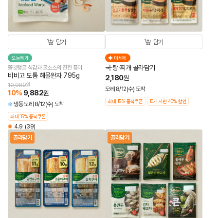
담기
담기
오늘특가
더세페
국·탕·찌개 골라담기
쫄깃탱글 식감과 굴소스의 진한 풍미
비비고 도톰 해물완자 795g
2,180
원
10,980
원
모레 8/12(수) 도착
10
%
9,882
원
최대 15% 중복쿠폰
10개 사면 40% 할인
냉동
모레 8/12(수) 도착
최대 15% 중복쿠폰
4.9
(39)
골라담기
골라담기