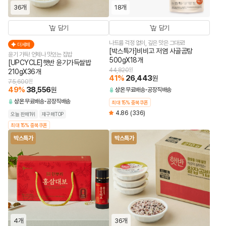
36개
18개
담기
담기
나트륨 걱정 없이, 깊은 맛은 그대로!
더세페
[박스특가]비비고 저염 사골곰탕
윤기 가득! 언제나 맛있는 집밥
500gX18개
[UPCYCLE]햇반 윤기가득쌀밥
44,820
원
210gX36개
41
%
26,443
원
75,600
원
49
%
38,556
원
상온
무료배송
공장직배송
상온
무료배송
공장직배송
최대 15% 중복쿠폰
4.86
(336)
오늘 판매1위
재구매TOP
최대 15% 중복쿠폰
박스특가
박스특가
4개
36개