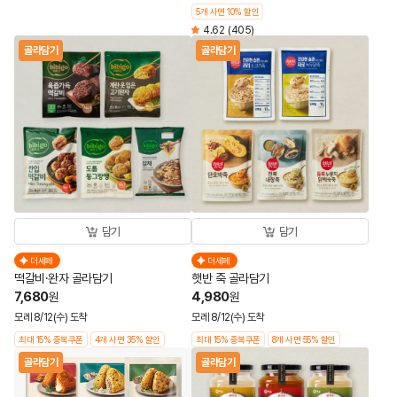
5개 사면 10% 할인
4.62
(405)
골라담기
골라담기
담기
담기
더세페
더세페
떡갈비·완자 골라담기
햇반 죽 골라담기
7,680
4,980
원
원
모레 8/12(수) 도착
모레 8/12(수) 도착
최대 15% 중복쿠폰
4개 사면 35% 할인
최대 15% 중복쿠폰
8개 사면 55% 할인
골라담기
골라담기