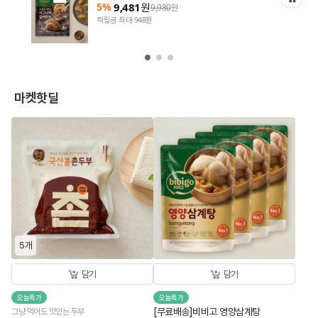
5%
9,481
원
9,980
원
적립금 최대 948원
마켓핫딜
5개
담기
담기
오늘특가
오늘특가
[무료배송]비비고 영양삼계탕
그냥 먹어도 맛있는 두부