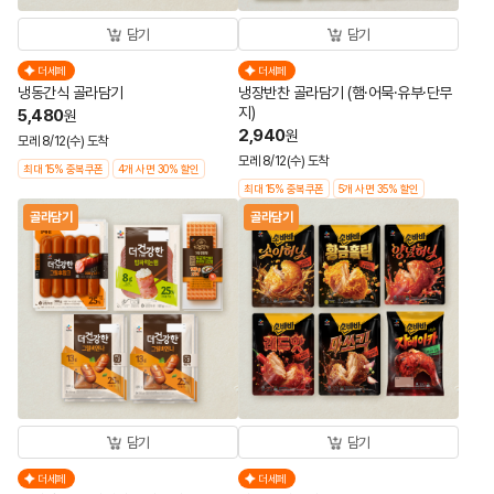
담기
담기
더세페
더세페
냉동간식 골라담기
냉장반찬 골라담기 (햄·어묵·유부·단무
지)
5,480
원
2,940
원
모레 8/12(수) 도착
모레 8/12(수) 도착
최대 15% 중복쿠폰
4개 사면 30% 할인
최대 15% 중복쿠폰
5개 사면 35% 할인
골라담기
골라담기
담기
담기
더세페
더세페