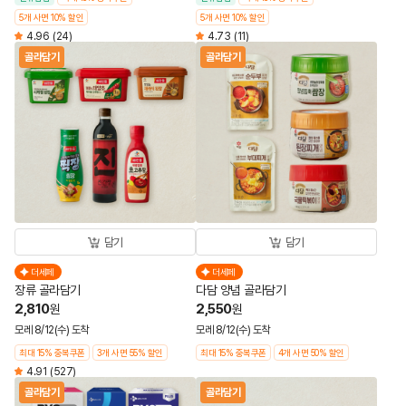
5개 사면 10% 할인
5개 사면 10% 할인
4.96
(24)
4.73
(11)
골라담기
골라담기
담기
담기
더세페
더세페
장류 골라담기
다담 양념 골라담기
2,810
2,550
원
원
모레 8/12(수) 도착
모레 8/12(수) 도착
최대 15% 중복쿠폰
3개 사면 55% 할인
최대 15% 중복쿠폰
4개 사면 50% 할인
4.91
(527)
골라담기
골라담기