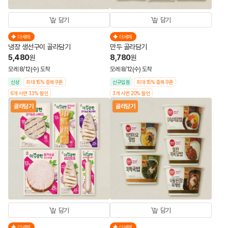
담기
담기
더세페
더세페
냉장 생선구이 골라담기
만두 골라담기
5,480
8,780
원
원
모레 8/12(수) 도착
모레 8/12(수) 도착
신상
최대 15% 중복쿠폰
신규입점
최대 15% 중복쿠폰
6개 사면 33% 할인
3개 사면 20% 할인
골라담기
골라담기
담기
담기
더세페
더세페