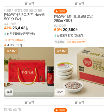
담기
담기
나트륨 걱정 없이, 깊은 맛은 그대로!
더세페
[박스특가]비비고 저염 사골곰탕
[박스특가]얼티브 프로틴 밤맛
500gX18개
250mlX18개
44,820
원
52,200
원
41
%
26,443
원
60
%
20,880
원
상온
무료배송
공장직배송
상온
모레 8/10(월) 도착
최대 15% 중복쿠폰
무료배송
최대 15% 중복쿠폰
4.86
(337)
박스특가
박스특가
4개
36개
담기
담기
[일체형 손잡이]
더세페