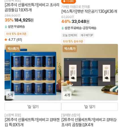
[쇼핑백 포함]
더세페
[26추석 선물세트특가]비비고 초사리
가벼운 마음으로 한끼를
곱창돌김 1호X5개
[박스특가]햇반 작은공기 130gX36개
284,500
원
61,200
원
35
%
184,925
원
46
%
33,048
원
상온
무료배송
상온
무료배송
공장직배송
최대 10% 중복쿠폰
오늘 판매3위
재구매TOP
4.77
(61)
최대 15% 중복쿠폰
박스특가
박스특가
5개
4개
담기
담기
[쇼핑백 포함]
[일체형 손잡이]
[26추석 선물세트특가]비비고 감태캔
[26추석 선물세트특가]비비고 감태김·
김 특호X5개
초사리 곱창돌김X4개