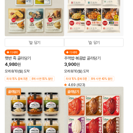
담기
담기
더세페
더세페
햇반 죽 골라담기
주먹밥·볶음밥 골라담기
4,980
3,900
원
원
모레 8/10(월) 도착
모레 8/10(월) 도착
최대 15% 중복쿠폰
8개 사면 55% 할인
최대 15% 중복쿠폰
8개 사면 40% 할인
4.69
(623)
골라담기
골라담기