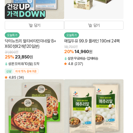
담기
담기
오늘특가
오늘특가
닥터뉴트리 멀티비타민미네랄 B+
매일두유 99.9 플레인 190ml 24팩
X60정X2개(120일분)
18,700
원
20
%
14,960
원
31,800
원
25
%
23,850
원
상온
무료배송
업체배송
상온
모레 8/10(월) 도착
4.8
(237)
신상
최대 15% 중복쿠폰
4.85
(34)