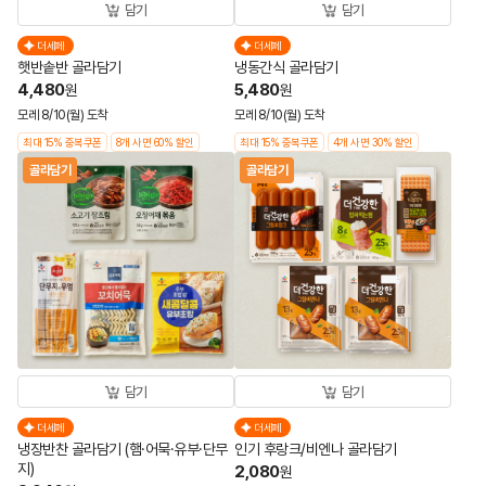
담기
담기
더세페
더세페
햇반솥반 골라담기
냉동간식 골라담기
4,480
5,480
원
원
모레 8/10(월) 도착
모레 8/10(월) 도착
최대 15% 중복쿠폰
8개 사면 60% 할인
최대 15% 중복쿠폰
4개 사면 30% 할인
골라담기
골라담기
담기
담기
더세페
더세페
냉장반찬 골라담기 (햄·어묵·유부·단무
인기 후랑크/비엔나 골라담기
지)
2,080
원