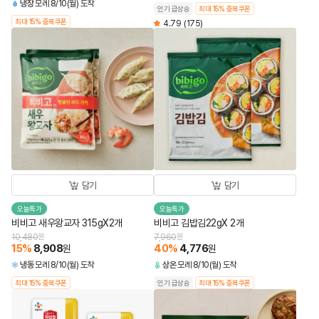
냉장
모레 8/10(월) 도착
인기 급상승
최대 15% 중복쿠폰
최대 15% 중복쿠폰
4.79
(175)
담기
담기
오늘특가
오늘특가
비비고 새우왕교자 315gX2개
비비고 김밥김22gX 2개
10,480
원
7,960
원
15
%
8,908
40
%
4,776
원
원
냉동
모레 8/10(월) 도착
상온
모레 8/10(월) 도착
최대 15% 중복쿠폰
인기 급상승
최대 15% 중복쿠폰