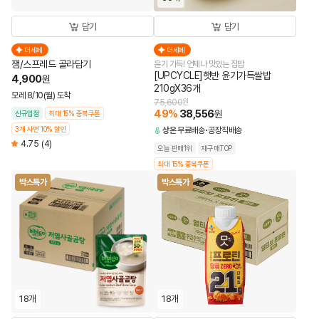
담기
담기
더세페
더세페
잼/스프레드 골라담기
윤기 가득! 언제나 맛있는 집밥
[UPCYCLE]햇반 윤기가득쌀밥
4,900
원
210gX36개
모레 8/10(월) 도착
75,600
원
49
%
38,556
원
신규입점
최대 15% 중복쿠폰
3개 사면 10% 할인
상온
무료배송
공장직배송
4.75
(4)
오늘 판매1위
재구매TOP
최대 15% 중복쿠폰
박스특가
박스특가
18개
18개