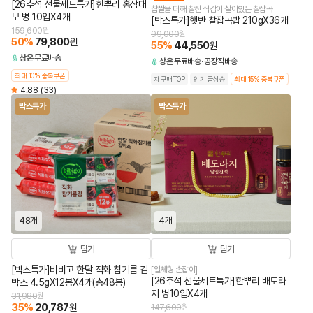
[26추석 선물세트특가]한뿌리 홍삼대
찹쌀을 더해 찰진 식감이 살아있는 찰잡곡
보 병 10입X4개
[박스특가]햇반 찰잡곡밥 210gX36개
159,600
원
99,000
원
50
%
79,800
원
55
%
44,550
원
상온
무료배송
상온
무료배송
공장직배송
최대 10% 중복쿠폰
재구매TOP
인기 급상승
최대 15% 중복쿠폰
4.88
(33)
박스특가
박스특가
48개
4개
담기
담기
[박스특가]비비고 한달 직화 참기름 김
[일체형 손잡이]
[26추석 선물세트특가]한뿌리 배도라
박스 4.5gX12봉X4개(총48봉)
지 병10입X4개
31,980
원
35
%
20,787
원
147,600
원