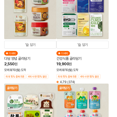
담기
담기
더세페
더세페
다담 양념 골라담기
건강식품 골라담기
2,550
19,900
원
원
모레 8/10(월) 도착
모레 8/10(월) 도착
최대 15% 중복쿠폰
4개 사면 50% 할인
최대 15% 중복쿠폰
4개 사면 55% 할인
4.79
(374)
골라담기
골라담기