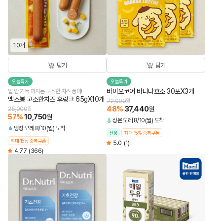
10개
담기
담기
오늘특가
오늘특가
바이오코어 바나나효소 30포X3개
입 안 가득 퍼지는 고소한 치즈 풍미!
맥스봉 고소한치즈 후랑크 65gX10개
72,000
원
48
%
37,440
원
25,000
원
57
%
10,750
원
상온
모레 8/10(월) 도착
냉장
모레 8/10(월) 도착
신상
최대 15% 중복쿠폰
최대 15% 중복쿠폰
5.0
(1)
4.77
(366)