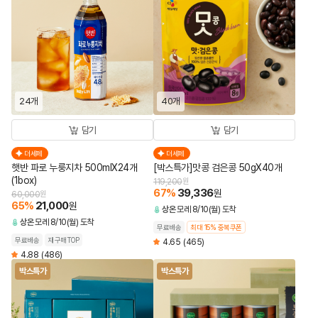
24개
40개
담기
담기
더세페
더세페
햇반 파로 누룽지차 500mlX24개
[박스특가]맛콩 검은콩 50gX40개
(1box)
119,200
원
67
%
39,336
원
60,000
원
65
%
21,000
원
상온
모레 8/10(월) 도착
상온
모레 8/10(월) 도착
무료배송
최대 15% 중복쿠폰
무료배송
재구매TOP
4.65
(465)
4.88
(486)
박스특가
박스특가