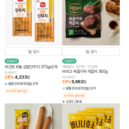
담기
담기
오늘특가
오늘특가
하선정 4無 김밥단무지 370gx2개
해동없이✨초간편✨고기반찬
비비고 육즙가득 떡갈비 360g
5,880
원
28
%
4,233
원
10,980
원
10
%
9,882
원
냉장
모레 8/10(월) 도착
냉동
모레 8/10(월) 도착
최대 15% 중복쿠폰
최대 15% 중복쿠폰
4.85
(184)