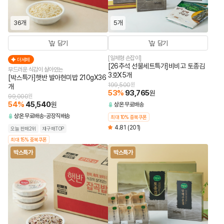
36개
5개
담기
담기
[일체형 손잡이]
더세페
[26추석 선물세트특가]비비고 토종김
부드러운 식감이 살아있는
3호X5개
[박스특가]햇반 발아현미밥 210gX36
199,500
원
개
53
%
93,765
원
99,000
원
54
%
45,540
원
상온
무료배송
상온
무료배송
공장직배송
최대 10% 중복쿠폰
4.81
(201)
오늘 판매2위
재구매TOP
최대 15% 중복쿠폰
박스특가
박스특가