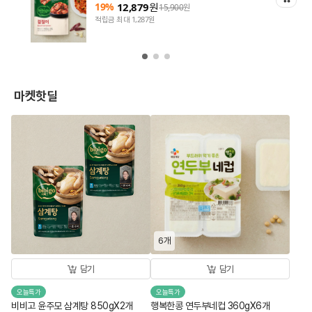
19%
12,879
원
15,900
원
적립금 최대 1,287원
마켓핫딜
6개
담기
담기
오늘특가
오늘특가
비비고 윤주모 삼계탕 850gX2개
행복한콩 연두부네컵 360gX6개