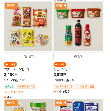
4.96
(23)
골라담기
골라담기
담기
담기
더세페
더세페
일본 라멘 골라담기
장류 골라담기
2,490
2,810
원
원
모레 8/10(월) 도착
모레 8/10(월) 도착
신규입점
최대 15% 중복쿠폰
최대 15% 중복쿠폰
3개 사면 55% 할인
4.91
(526)
5개 사면 10% 할인
4.73
(11)
골라담기
골라담기