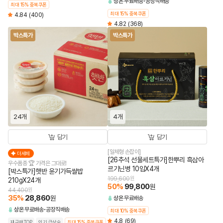
상온
무료배송
공장직배송
최대 15% 중복쿠폰
최대 15% 중복쿠폰
4.84
(400)
4.82
(368)
박스특가
박스특가
24개
4개
담기
담기
[일체형 손잡이]
더세페
[26추석 선물세트특가]한뿌리 흑삼아
우수품종 🏆 가격은 그대로!
르기닌병 10입X4개
[박스특가]햇반 윤기가득쌀밥
199,600
원
210gX24개
50
%
99,800
원
44,400
원
35
%
28,860
원
상온
무료배송
상온
무료배송
공장직배송
최대 10% 중복쿠폰
4.8
(69)
재구매TOP
인기 급상승
최대 15% 중복쿠폰