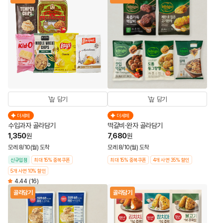
담기
담기
더세페
더세페
수입과자 골라담기
떡갈비·완자 골라담기
1,350
7,680
원
원
모레 8/10(월) 도착
모레 8/10(월) 도착
신규입점
최대 15% 중복쿠폰
최대 15% 중복쿠폰
4개 사면 35% 할인
5개 사면 10% 할인
4.44
(16)
골라담기
골라담기