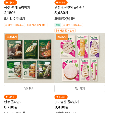
더세페
더세페
국·탕·찌개 골라담기
냉장 생선구이 골라담기
2,180
5,480
원
원
모레 8/10(월) 도착
모레 8/10(월) 도착
최대 15% 중복쿠폰
10개 사면 40% 할인
신상
최대 15% 중복쿠폰
6개 사면 33% 할인
골라담기
골라담기
담기
담기
더세페
더세페
만두 골라담기
닭가슴살 골라담기
8,780
3,480
원
원