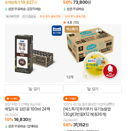
50
%
73,800
19,827
원
프라임특가
원
상온
무료배송
공장직배송
상온
무료배송
재구매TOP
인기 급상승
최대 15% 중복쿠폰
최대 10% 중복쿠폰
4.8
(10)
박스특가
12개
담기
담기
더세페
더세페
설탕 무첨가, 단백질 9g 두유
100% 유기농 쌀과 물로만 지었어요🧒🏻
매일두유 검은콩 190ml 24팩
[박스특가]푸키루키 유기농쌀밥
130gX3번들X12개(총36개)
18,700
원
10
%
16,830
원
70,800
원
56
%
31,152
원
상온
무료배송
업체배송