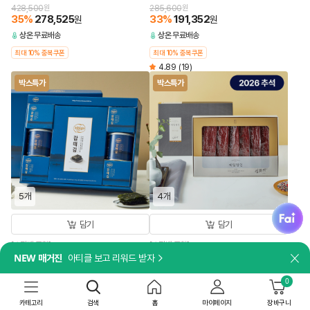
428,500
원
285,600
원
35
%
278,525
33
%
191,352
원
원
상온
무료배송
상온
무료배송
최대 10% 중복쿠폰
최대 10% 중복쿠폰
4.89
(19)
박스특가
박스특가
5개
4개
fai
담기
담기
[쇼핑백 포함]
[쇼핑백 포함]
[26추석 선물세트특가]비비고 감태김
[26추석 선물세트특가]제일명인 한우
NEW 매거진
아티클 보고 리워드 받자
닫
혼합 1호X5개
육포X4개
0
244,500
원
349,600
원
33
%
163,815
23
%
269,192
원
원
카테고리
검색
홈
마이페이지
장바구니
상온
무료배송
상온
무료배송