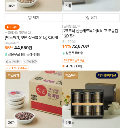
36개
5개
담기
담기
[일체형 손잡이]
더세페
[26추석 선물세트특가]비비고 토종김
소믈리에의 황금배합!
1호X5개
[박스특가]햇반 잡곡밥 210gX36개
84,500
원
99,000
원
14
%
72,670
원
55
%
44,550
원
상온
무료배송
상온
무료배송
공장직배송
최대 10% 중복쿠폰
오늘 판매5위
재구매TOP
4.78
(100)
최대 15% 중복쿠폰
박스특가
박스특가
36개
5개