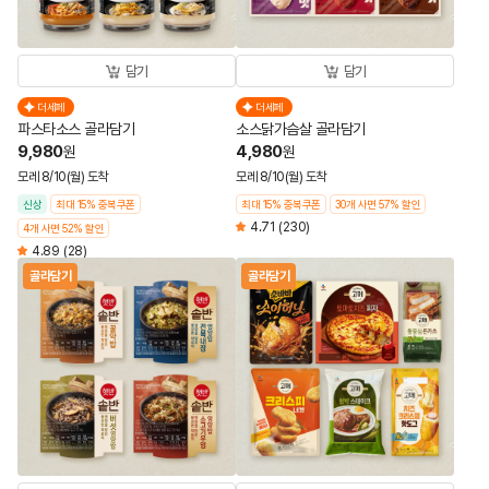
담기
담기
더세페
더세페
파스타소스 골라담기
소스닭가슴살 골라담기
9,980
4,980
원
원
모레 8/10(월) 도착
모레 8/10(월) 도착
신상
최대 15% 중복쿠폰
최대 15% 중복쿠폰
30개 사면 57% 할인
4.71
(230)
4개 사면 52% 할인
4.89
(28)
골라담기
골라담기