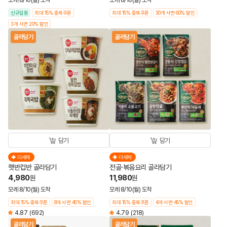
모레 8/10(월) 도착
모레 8/10(월) 도착
신규입점
최대 15% 중복쿠폰
최대 15% 중복쿠폰
30개 사면 60% 할인
3개 사면 20% 할인
골라담기
골라담기
담기
담기
더세페
더세페
햇반컵반 골라담기
전골·볶음요리 골라담기
4,980
11,980
원
원
모레 8/10(월) 도착
모레 8/10(월) 도착
최대 15% 중복쿠폰
8개 사면 40% 할인
최대 15% 중복쿠폰
4개 사면 45% 할인
4.87
(692)
4.79
(218)
골라담기
골라담기