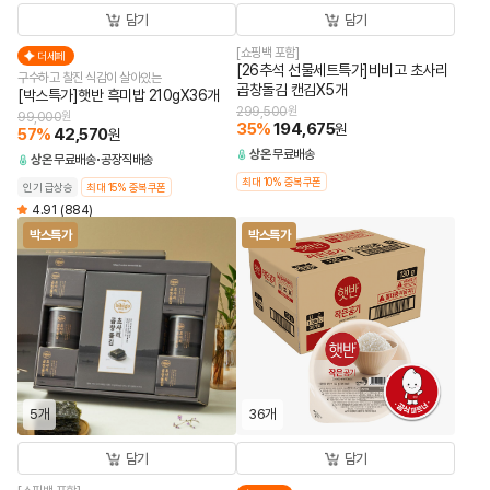
담기
담기
[쇼핑백 포함]
더세페
[26추석 선물세트특가]비비고 초사리
구수하고 찰진 식감이 살아있는
곱창돌김 캔김X5개
[박스특가]햇반 흑미밥 210gX36개
299,500
원
99,000
원
35
%
194,675
원
57
%
42,570
원
상온
무료배송
상온
무료배송
공장직배송
최대 10% 중복쿠폰
인기 급상승
최대 15% 중복쿠폰
4.91
(884)
박스특가
박스특가
5개
36개
담기
담기