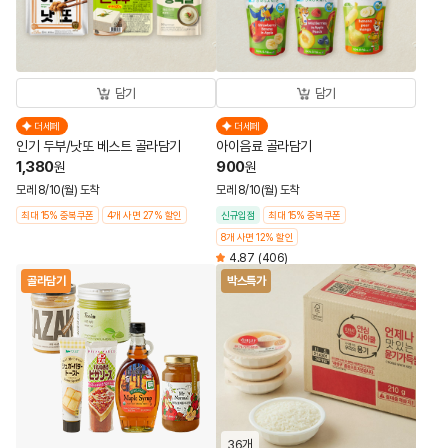
담기
담기
더세페
더세페
인기 두부/낫또 베스트 골라담기
아이음료 골라담기
1,380
900
원
원
모레 8/10(월) 도착
모레 8/10(월) 도착
최대 15% 중복쿠폰
4개 사면 27% 할인
신규입점
최대 15% 중복쿠폰
8개 사면 12% 할인
4.87
(406)
골라담기
박스특가
36개