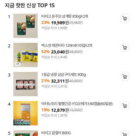
지금 핫한 신상 TOP 15
1
비비고 윤주모 삼계탕 850gX2개
니 담기
장바
23%
19,989
원
25,960
원
적립금 최대 1,998원
2
맥스셋 레몬비타 120mlX10입X2개
니 담기
장바
52%
23,040
원
48,000
원
적립금 최대 2,304원
3
1등급 냉장 삼삼구이세트 900g
니 담기
장바
21%
32,311
원
40,900
원
적립금 최대 3,231원
4
닥터뉴트리 혈행건강 rTG오메가3 60캡슐(60일분)
니 담기
장바
19%
12,879
원
15,900
원
적립금 최대 1,287원
5
비비고 겉절이 800G
니 담기
장바