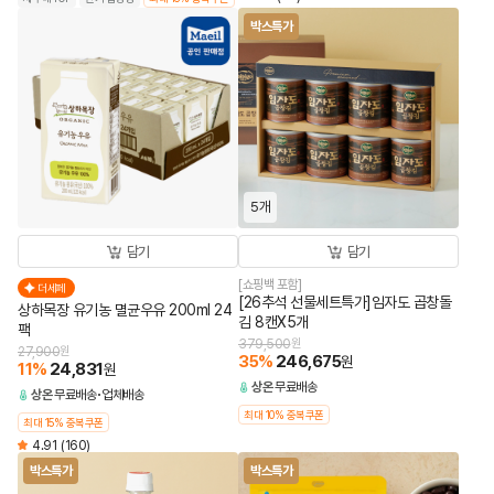
박스특가
5개
담기
담기
[쇼핑백 포함]
더세페
[26추석 선물세트특가]임자도 곱창돌
상하목장 유기농 멸균우유 200ml 24
김 8캔X5개
팩
379,500
원
27,900
원
35
%
246,675
원
11
%
24,831
원
상온
무료배송
상온
무료배송
업체배송
최대 10% 중복쿠폰
최대 15% 중복쿠폰
4.91
(160)
박스특가
박스특가