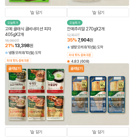
담기
담기
오늘특가
오늘특가
고메 클래식 콤비네이션 피자
깐메추리알 270gX2개
405gX2개
12,160
원
35
%
7,904
원
16,960
원
21
%
13,398
원
냉장
모레 8/10(월) 도착
냉동
모레 8/10(월) 도착
최대 15% 중복쿠폰
최대 15% 중복쿠폰
4.83
(608)
골라담기
골라담기
담기
담기