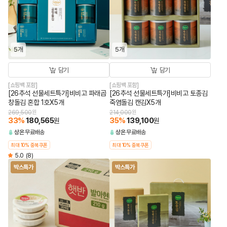
5개
5개
담기
담기
[쇼핑백 포함]
[쇼핑백 포함]
[26추석 선물세트특가]비비고 파래곱
[26추석 선물세트특가]비비고 토종김
창돌김 혼합 1호X5개
죽염돌김 캔김X5개
269,500
원
214,000
원
33
%
180,565
35
%
139,100
원
원
상온
무료배송
상온
무료배송
최대 10% 중복쿠폰
최대 10% 중복쿠폰
5.0
(8)
박스특가
박스특가