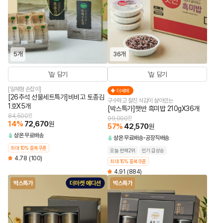
5개
36개
담기
담기
[일체형 손잡이]
더세페
[26추석 선물세트특가]비비고 토종김
구수하고 찰진 식감이 살아있는
1호X5개
[박스특가]햇반 흑미밥 210gX36개
84,500
원
99,000
원
14
%
72,670
원
57
%
42,570
원
상온
무료배송
상온
무료배송
공장직배송
최대 10% 중복쿠폰
오늘 판매2위
인기 급상승
4.78
(100)
최대 15% 중복쿠폰
4.91
(884)
박스특가
박스특가