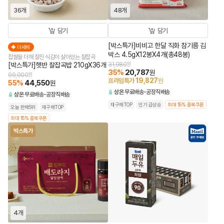
36개
48개
담기
담기
[박스특가]비비고 한달 직화 참기름 김
더세페
박스 4.5gX12봉X4개(총48봉)
찹쌀을 더해 찰진 식감이 살아있는 찰잡곡
[박스특가]햇반 찰잡곡밥 210gX36개
31,980
원
35
%
20,787
원
99,000
원
19,827
프라임특가
원
55
%
44,550
원
상온
무료배송
공장직배송
상온
무료배송
공장직배송
재구매TOP
인기 급상승
최대 15% 중복쿠폰
오늘 판매5위
재구매TOP
최대 15% 중복쿠폰
박스특가
4개