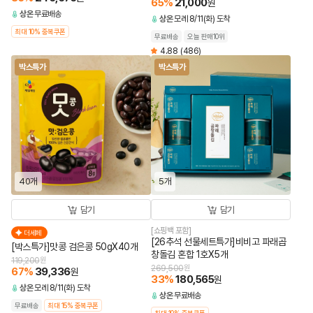
65
%
21,000
원
상온
무료배송
상온
모레 8/11(화) 도착
최대 10% 중복쿠폰
무료배송
오늘 판매10위
4.88
(486)
박스특가
박스특가
40개
5개
담기
담기
[쇼핑백 포함]
더세페
[26추석 선물세트특가]비비고 파래곱
[박스특가]맛콩 검은콩 50gX40개
창돌김 혼합 1호X5개
119,200
원
269,500
원
67
%
39,336
원
33
%
180,565
원
상온
모레 8/11(화) 도착
상온
무료배송
무료배송
최대 15% 중복쿠폰