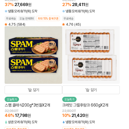
43,920
38,920
37
%
27,669
27
%
28,411
원
원
냉동
모레 8/11(화) 도착
냉동
모레 8/11(화) 도착
무료배송
오늘 판매8위
최대 15% 중복쿠폰
무료배송
4.75
(584)
4.76
(45)
담기
담기
오늘특가
오늘특가
스팸 클래식200g*3번들X2개
크레잇 그릴후랑크 660gX2개
32,960
원
23,800
원
46
%
17,798
10
%
21,420
원
원
상온
모레 8/11(화) 도착
냉장
모레 8/11(화) 도착