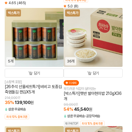
최대 10% 중복쿠폰
4.65
(465)
5.0
(8)
박스특가
박스특가
5개
36개
담기
담기
[쇼핑백 포함]
더세페
[26추석 선물세트특가]비비고 토종김
부드러운 식감이 살아있는
죽염돌김 캔김X5개
[박스특가]햇반 발아현미밥 210gX36
214,000
원
개
35
%
139,100
원
99,000
원
54
%
45,540
원
상온
무료배송
상온
무료배송
공장직배송
최대 10% 중복쿠폰
재구매TOP
최대 15% 중복쿠폰
박스특가
박스특가