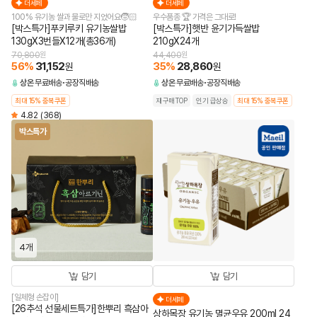
더세페
더세페
100% 유기농 쌀과 물로만 지었어요🧒🏻
우수품종 🏆 가격은 그대로!
[박스특가]푸키루키 유기농쌀밥
[박스특가]햇반 윤기가득쌀밥
130gX3번들X12개(총36개)
210gX24개
70,800
원
44,400
원
56
%
31,152
35
%
28,860
원
원
상온
무료배송
공장직배송
상온
무료배송
공장직배송
최대 15% 중복쿠폰
재구매TOP
인기 급상승
최대 15% 중복쿠폰
4.82
(368)
박스특가
4개
담기
담기
[일체형 손잡이]
더세페
[26추석 선물세트특가]한뿌리 흑삼아
상하목장 유기농 멸균우유 200ml 24