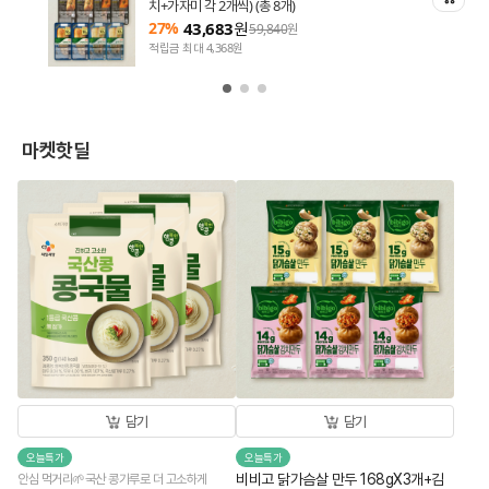
치+가자미 각 2개씩) (총 8개)
27%
43,683
원
59,840
원
적립금 최대 4,368원
마켓핫딜
담기
담기
오늘특가
오늘특가
비비고 닭가슴살 만두 168gX3개+김
안심 먹거리🌱국산 콩가루로 더 고소하게