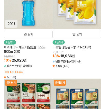
담기
담기
오늘특가
오늘특가
파워에이드 제로 마운틴블라스트
이츠웰 냉동골드망고 1kgX3팩
600ml X20
21,800
원
13
%
18,966
원
28,800
원
10
%
25,920
원
냉동
무료배송
업체배송
상온
무료배송
업체배송
4.65
(130)
최대 15% 중복쿠폰
5.0
(3)
골라담기
골라담기