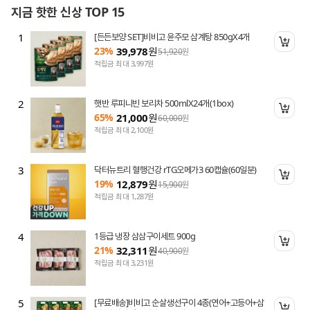
지금 핫한 신상 TOP 15
1
[든든보양 SET]비비고 윤주모 삼계탕 850gX4개
니 담기
장바
23%
39,978
원
51,920
원
적립금 최대 3,997원
2
햇반 루피니빈 보리차 500mlX24개(1box)
니 담기
장바
65%
21,000
원
60,000
원
적립금 최대 2,100원
3
닥터뉴트리 혈행건강 rTG오메가3 60캡슐(60일분)
니 담기
장바
19%
12,879
원
15,900
원
적립금 최대 1,287원
4
1등급 냉장 삼삼구이세트 900g
니 담기
장바
21%
32,311
원
40,900
원
적립금 최대 3,231원
5
[무료배송]비비고 순살생선구이 4종(연어+고등어+삼
니 담기
장바