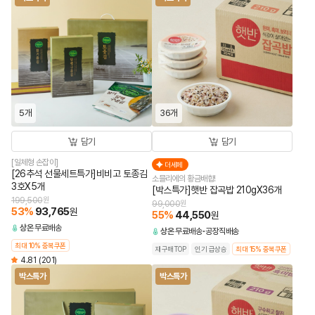
5개
36개
담기
담기
[일체형 손잡이]
더세페
[26추석 선물세트특가]비비고 토종김
소믈리에의 황금배합!
3호X5개
[박스특가]햇반 잡곡밥 210gX36개
199,500
원
99,000
원
53
%
93,765
원
55
%
44,550
원
상온
무료배송
상온
무료배송
공장직배송
최대 10% 중복쿠폰
재구매TOP
인기 급상승
최대 15% 중복쿠폰
4.81
(201)
박스특가
박스특가