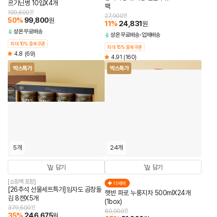
르기닌병 10입X4개
팩
199,600
원
27,900
원
50
%
99,800
원
11
%
24,831
원
상온
무료배송
상온
무료배송
업체배송
최대 10% 중복쿠폰
최대 15% 중복쿠폰
4.8
(69)
4.91
(160)
박스특가
박스특가
5개
24개
담기
담기
[쇼핑백 포함]
더세페
[26추석 선물세트특가]임자도 곱창돌
햇반 파로 누룽지차 500mlX24개
김 8캔X5개
(1box)
379,500
원
60,000
원
35
%
246,675
원