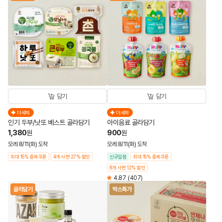
담기
담기
더세페
더세페
인기 두부/낫또 베스트 골라담기
아이음료 골라담기
1,380
900
원
원
모레 8/11(화) 도착
모레 8/11(화) 도착
최대 15% 중복쿠폰
4개 사면 27% 할인
신규입점
최대 15% 중복쿠폰
8개 사면 12% 할인
4.87
(407)
골라담기
박스특가