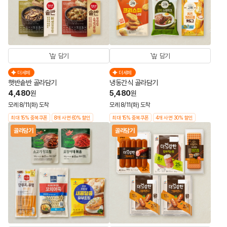
담기
담기
더세페
더세페
햇반솥반 골라담기
냉동간식 골라담기
4,480
5,480
원
원
모레 8/11(화) 도착
모레 8/11(화) 도착
최대 15% 중복쿠폰
8개 사면 60% 할인
최대 15% 중복쿠폰
4개 사면 30% 할인
골라담기
골라담기