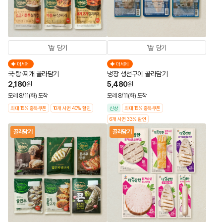
담기
담기
더세페
더세페
국·탕·찌개 골라담기
냉장 생선구이 골라담기
2,180
5,480
원
원
모레 8/11(화) 도착
모레 8/11(화) 도착
최대 15% 중복쿠폰
10개 사면 40% 할인
신상
최대 15% 중복쿠폰
6개 사면 33% 할인
골라담기
골라담기