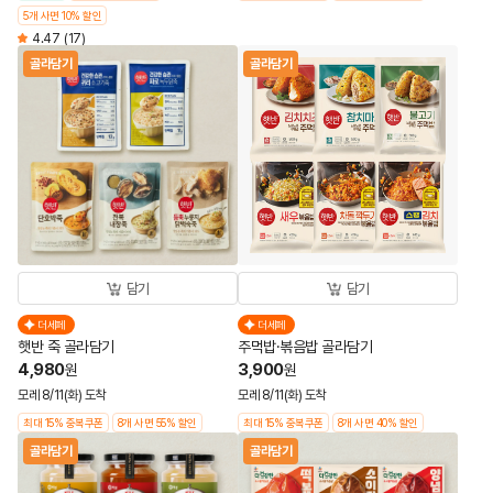
5개 사면 10% 할인
4.47
(17)
골라담기
골라담기
담기
담기
더세페
더세페
햇반 죽 골라담기
주먹밥·볶음밥 골라담기
4,980
3,900
원
원
모레 8/11(화) 도착
모레 8/11(화) 도착
최대 15% 중복쿠폰
8개 사면 55% 할인
최대 15% 중복쿠폰
8개 사면 40% 할인
골라담기
골라담기