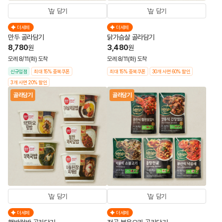
담기
담기
더세페
더세페
만두 골라담기
닭가슴살 골라담기
8,780
3,480
원
원
모레 8/11(화) 도착
모레 8/11(화) 도착
신규입점
최대 15% 중복쿠폰
최대 15% 중복쿠폰
30개 사면 60% 할인
3개 사면 20% 할인
골라담기
골라담기
담기
담기
더세페
더세페