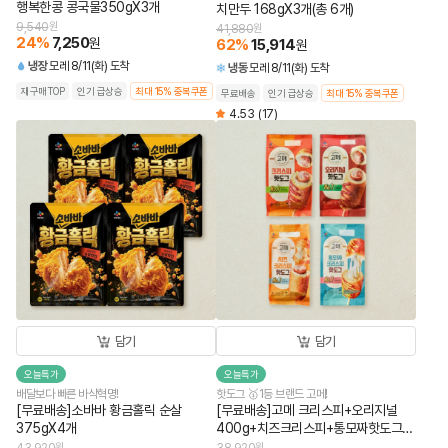
행복한콩 콩국물350gX3개
치만두 168gX3개(총 6개)
9,540
원
41,880
원
24
%
7,250
원
62
%
15,914
원
냉장
모레 8/11(화) 도착
냉동
모레 8/11(화) 도착
재구매TOP
인기 급상승
최대 15% 중복쿠폰
무료배송
인기 급상승
최대 15% 중복쿠폰
4.53
(17)
담기
담기
오늘특가
오늘특가
배달보다 빠른 바삭혁명!
핫도그 🥇1등 브랜드 고메!
[무료배송]소바바 황금홀릭 순살
[무료배송]고메 크리스피+오리지널
375gX4개
400g+치즈크리스피+통모짜핫도그
340g (총 4개)
원
원