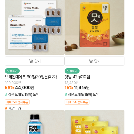
담기
담기
오늘특가
오늘특가
브레인메이트 60정(30일분)X2개
맛밤 42gX10입
100,000
원
13,430
원
56
%
44,000
15
%
11,415
원
원
상온
모레 8/11(화) 도착
상온
모레 8/11(화) 도착
최대 15% 중복쿠폰
최대 15% 중복쿠폰
4.71
(7)