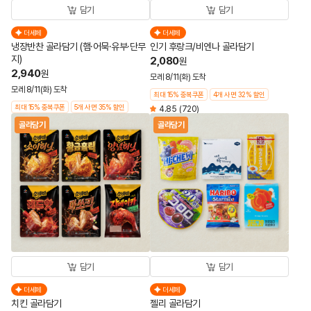
담기
담기
더세페
더세페
냉장반찬 골라담기 (햄·어묵·유부·단무
인기 후랑크/비엔나 골라담기
지)
2,080
원
2,940
원
모레 8/11(화) 도착
모레 8/11(화) 도착
최대 15% 중복쿠폰
4개 사면 32% 할인
최대 15% 중복쿠폰
5개 사면 35% 할인
4.85
(720)
골라담기
골라담기
담기
담기
더세페
더세페
치킨 골라담기
젤리 골라담기