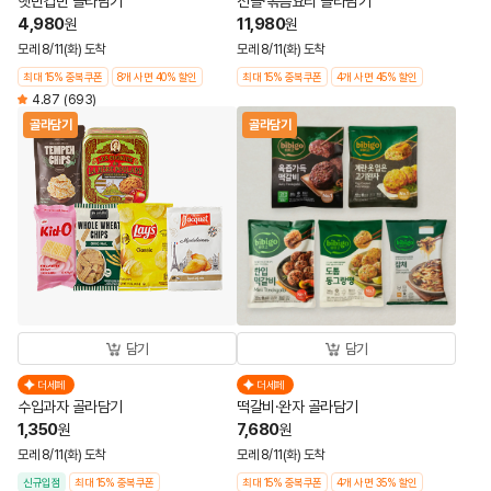
햇반컵반 골라담기
전골·볶음요리 골라담기
4,980
11,980
원
원
모레 8/11(화) 도착
모레 8/11(화) 도착
최대 15% 중복쿠폰
8개 사면 40% 할인
최대 15% 중복쿠폰
4개 사면 45% 할인
4.87
(693)
골라담기
골라담기
담기
담기
더세페
더세페
수입과자 골라담기
떡갈비·완자 골라담기
1,350
7,680
원
원
모레 8/11(화) 도착
모레 8/11(화) 도착
신규입점
최대 15% 중복쿠폰
최대 15% 중복쿠폰
4개 사면 35% 할인