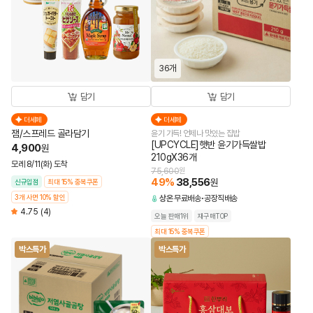
36개
담기
담기
더세페
더세페
잼/스프레드 골라담기
윤기 가득! 언제나 맛있는 집밥
[UPCYCLE]햇반 윤기가득쌀밥
4,900
원
210gX36개
모레 8/11(화) 도착
75,600
원
49
%
38,556
원
신규입점
최대 15% 중복쿠폰
3개 사면 10% 할인
상온
무료배송
공장직배송
4.75
(4)
오늘 판매1위
재구매TOP
최대 15% 중복쿠폰
박스특가
박스특가