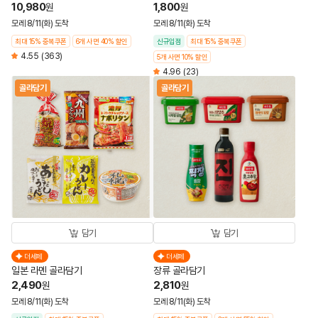
10,980
1,800
원
원
모레 8/11(화) 도착
모레 8/11(화) 도착
최대 15% 중복쿠폰
6개 사면 40% 할인
신규입점
최대 15% 중복쿠폰
4.55
(363)
5개 사면 10% 할인
4.96
(23)
골라담기
골라담기
담기
담기
더세페
더세페
일본 라멘 골라담기
장류 골라담기
2,490
2,810
원
원
모레 8/11(화) 도착
모레 8/11(화) 도착