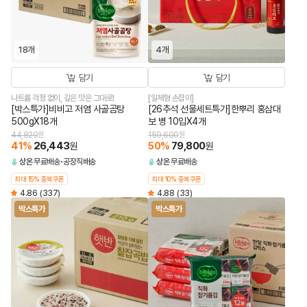
18개
4개
담기
담기
나트륨 걱정 없이, 깊은 맛은 그대로!
[일체형 손잡이]
[박스특가]비비고 저염 사골곰탕
[26추석 선물세트특가]한뿌리 홍삼대
500gX18개
보 병 10입X4개
44,820
원
159,600
원
41
%
26,443
50
%
79,800
원
원
상온
무료배송
공장직배송
상온
무료배송
최대 15% 중복쿠폰
최대 10% 중복쿠폰
4.86
(337)
4.88
(33)
박스특가
박스특가