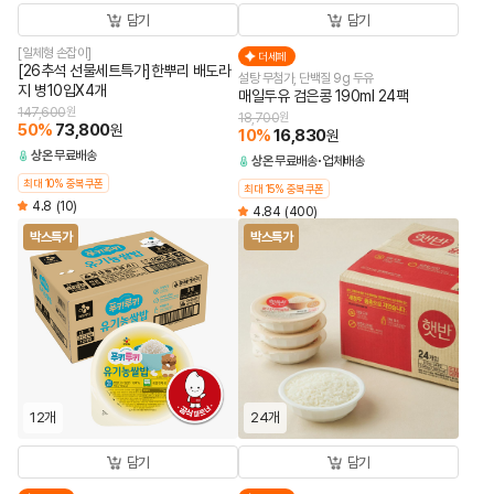
담기
담기
[일체형 손잡이]
더세페
[26추석 선물세트특가]한뿌리 배도라
설탕 무첨가, 단백질 9g 두유
지 병10입X4개
매일두유 검은콩 190ml 24팩
147,600
원
18,700
원
50
%
73,800
원
10
%
16,830
원
상온
무료배송
상온
무료배송
업체배송
최대 10% 중복쿠폰
최대 15% 중복쿠폰
4.8
(10)
4.84
(400)
박스특가
박스특가
12개
24개
담기
담기