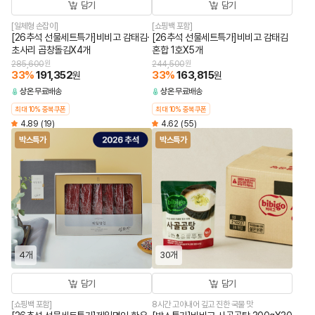
담기
담기
[일체형 손잡이]
[쇼핑백 포함]
[26추석 선물세트특가]비비고 감태김·
[26추석 선물세트특가]비비고 감태김
초사리 곱창돌김X4개
혼합 1호X5개
285,600
원
244,500
원
33
%
191,352
33
%
163,815
원
원
상온
무료배송
상온
무료배송
최대 10% 중복쿠폰
최대 10% 중복쿠폰
4.89
(19)
4.62
(55)
박스특가
박스특가
4개
30개
담기
담기
[쇼핑백 포함]
8시간 고아내어 깊고 진한 국물 맛