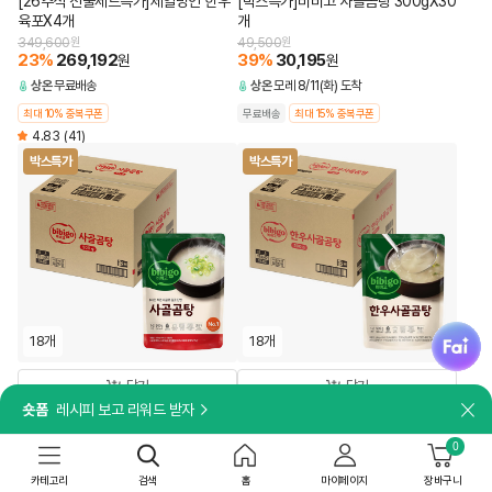
[26추석 선물세트특가]제일명인 한우
[박스특가]비비고 사골곰탕 300gX30
육포X4개
개
349,600
원
49,500
원
23
%
269,192
39
%
30,195
원
원
상온
무료배송
상온
모레 8/11(화) 도착
최대 10% 중복쿠폰
무료배송
최대 15% 중복쿠폰
4.83
(41)
박스특가
박스특가
fai
18개
18개
담기
담기
숏폼
레시피 보고 리워드 받자
닫
8시간 동안 고아내어 깊고 진한 국물 맛
국내산 사골로 더 깊고 담백하게
[박스특가]비비고 사골곰탕 500gX18
[박스특가]비비고 한우사골곰탕
0
개
500gX18개
39,240
원
63,000
원
카테고리
검색
홈
마이페이지
장바구니