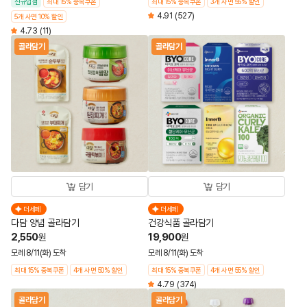
신규입점
최대 15% 중복쿠폰
최대 15% 중복쿠폰
3개 사면 55% 할인
4.91
(527)
5개 사면 10% 할인
4.73
(11)
골라담기
골라담기
담기
담기
더세페
더세페
다담 양념 골라담기
건강식품 골라담기
2,550
19,900
원
원
모레 8/11(화) 도착
모레 8/11(화) 도착
최대 15% 중복쿠폰
4개 사면 50% 할인
최대 15% 중복쿠폰
4개 사면 55% 할인
4.79
(374)
골라담기
골라담기