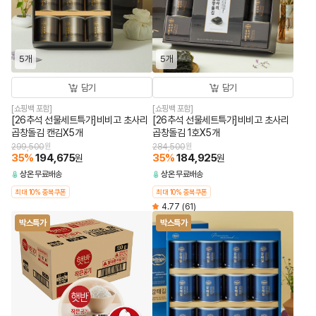
5개
5개
담기
담기
[쇼핑백 포함]
[쇼핑백 포함]
[26추석 선물세트특가]비비고 초사리
[26추석 선물세트특가]비비고 초사리
곱창돌김 캔김X5개
곱창돌김 1호X5개
299,500
원
284,500
원
35
%
194,675
35
%
184,925
원
원
상온
무료배송
상온
무료배송
최대 10% 중복쿠폰
최대 10% 중복쿠폰
4.77
(61)
박스특가
박스특가