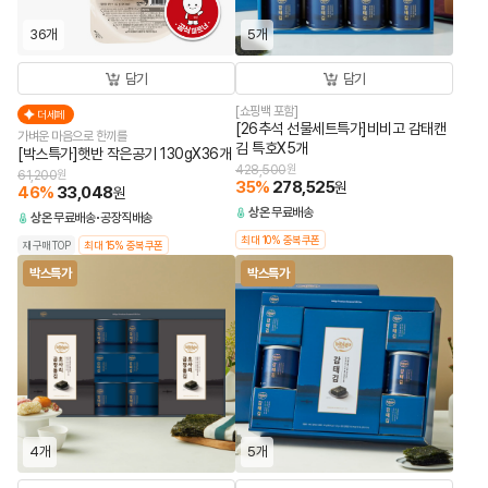
36개
5개
담기
담기
[쇼핑백 포함]
더세페
[26추석 선물세트특가]비비고 감태캔
가벼운 마음으로 한끼를
김 특호X5개
[박스특가]햇반 작은공기 130gX36개
428,500
원
61,200
원
35
%
278,525
원
46
%
33,048
원
상온
무료배송
상온
무료배송
공장직배송
최대 10% 중복쿠폰
재구매TOP
최대 15% 중복쿠폰
박스특가
박스특가
4개
5개