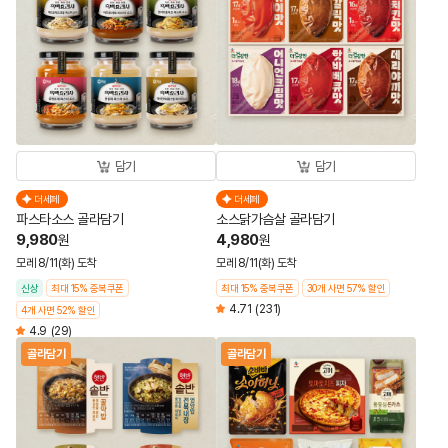
담기
담기
더세페
더세페
파스타소스 골라담기
소스닭가슴살 골라담기
9,980
4,980
원
원
모레 8/11(화) 도착
모레 8/11(화) 도착
신상
최대 15% 중복쿠폰
최대 15% 중복쿠폰
30개 사면 57% 할인
4.71
(231)
4개 사면 52% 할인
4.9
(29)
골라담기
골라담기