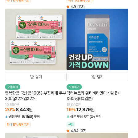
최대 15% 중복쿠폰
최대 15% 중복쿠폰
4.9
(113)
담기
담기
오늘특가
오늘특가
행복한콩 국산콩 100% 부침찌개 두부
닥터뉴트리 멀티비타민미네랄 B+
300gX2개입X2개
X60정(60일분)
10,560
원
15,900
원
20
%
8,448
19
%
12,879
원
원
냉장
모레 8/11(화) 도착
상온
모레 8/11(화) 도착
최대 15% 중복쿠폰
신상
4.84
(37)