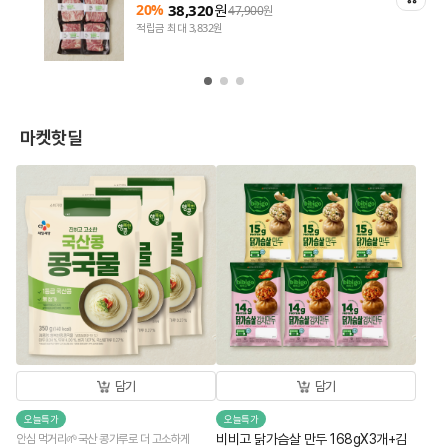
20%
38,320
원
47,900
원
적립금 최대 3,832원
마켓핫딜
담기
담기
오늘특가
오늘특가
비비고 닭가슴살 만두 168gX3개+김
안심 먹거리🌱국산 콩가루로 더 고소하게