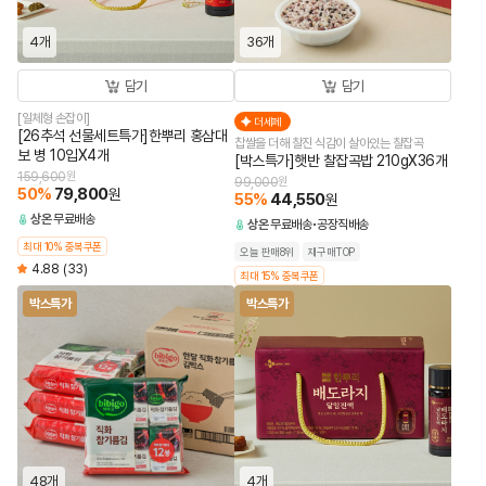
4개
36개
담기
담기
[일체형 손잡이]
더세페
[26추석 선물세트특가]한뿌리 홍삼대
찹쌀을 더해 찰진 식감이 살아있는 찰잡곡
보 병 10입X4개
[박스특가]햇반 찰잡곡밥 210gX36개
159,600
원
99,000
원
50
%
79,800
원
55
%
44,550
원
상온
무료배송
상온
무료배송
공장직배송
최대 10% 중복쿠폰
오늘 판매8위
재구매TOP
4.88
(33)
최대 15% 중복쿠폰
박스특가
박스특가
48개
4개