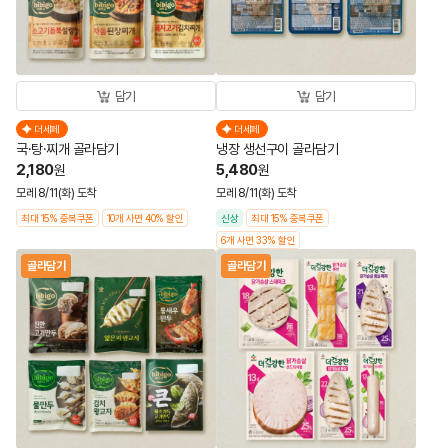
담기
담기
더세페
더세페
국·탕·찌개 골라담기
냉장 생선구이 골라담기
2,180
5,480
원
원
모레 8/11(화) 도착
모레 8/11(화) 도착
최대 15% 중복쿠폰
10개 사면 40% 할인
신상
최대 15% 중복쿠폰
6개 사면 33% 할인
골라담기
골라담기