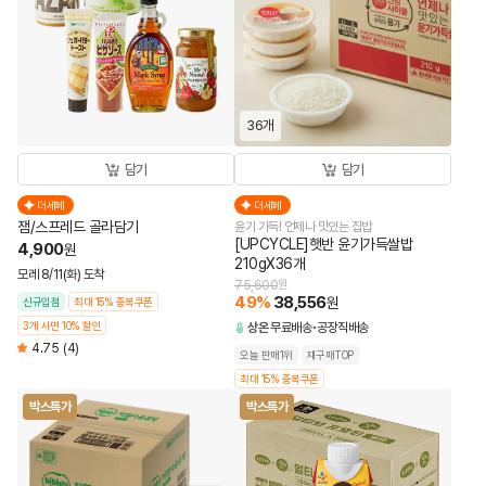
36개
담기
담기
더세페
더세페
잼/스프레드 골라담기
윤기 가득! 언제나 맛있는 집밥
[UPCYCLE]햇반 윤기가득쌀밥
4,900
원
210gX36개
모레 8/11(화) 도착
75,600
원
49
%
38,556
원
신규입점
최대 15% 중복쿠폰
3개 사면 10% 할인
상온
무료배송
공장직배송
4.75
(4)
오늘 판매1위
재구매TOP
최대 15% 중복쿠폰
박스특가
박스특가