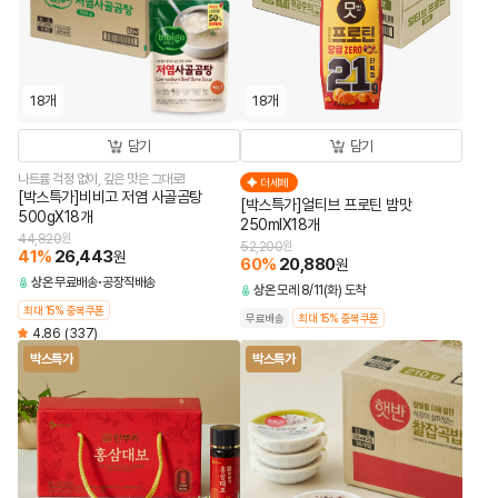
18개
18개
담기
담기
나트륨 걱정 없이, 깊은 맛은 그대로!
더세페
[박스특가]비비고 저염 사골곰탕
[박스특가]얼티브 프로틴 밤맛
500gX18개
250mlX18개
44,820
원
52,200
원
41
%
26,443
원
60
%
20,880
원
상온
무료배송
공장직배송
상온
모레 8/11(화) 도착
최대 15% 중복쿠폰
무료배송
최대 15% 중복쿠폰
4.86
(337)
박스특가
박스특가