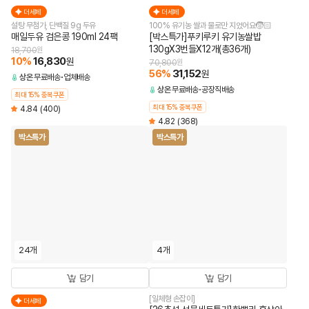
더세페
더세페
설탕 무첨가, 단백질 9g 두유
100% 유기농 쌀과 물로만 지었어요🧒🏻
매일두유 검은콩 190ml 24팩
[박스특가]푸키루키 유기농쌀밥
130gX3번들X12개(총36개)
18,700
원
10
%
16,830
원
70,800
원
56
%
31,152
원
상온
무료배송
업체배송
상온
무료배송
공장직배송
최대 15% 중복쿠폰
최대 15% 중복쿠폰
4.84
(400)
4.82
(368)
박스특가
박스특가
24개
4개
담기
담기
[일체형 손잡이]
더세페