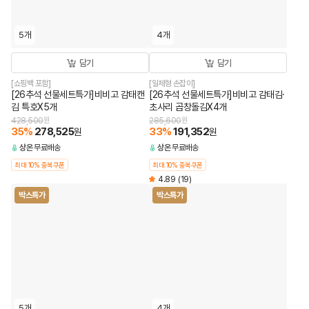
5개
4개
담기
담기
[쇼핑백 포함]
[일체형 손잡이]
[26추석 선물세트특가]비비고 감태캔
[26추석 선물세트특가]비비고 감태김·
김 특호X5개
초사리 곱창돌김X4개
428,500
원
285,600
원
35
%
278,525
33
%
191,352
원
원
상온
무료배송
상온
무료배송
최대 10% 중복쿠폰
최대 10% 중복쿠폰
4.89
(19)
박스특가
박스특가
5개
4개