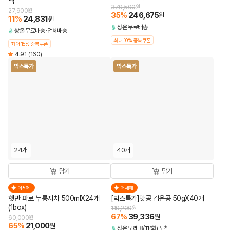
팩
379,500
원
27,900
원
35
%
246,675
원
11
%
24,831
원
상온
무료배송
상온
무료배송
업체배송
최대 10% 중복쿠폰
최대 15% 중복쿠폰
4.91
(160)
박스특가
박스특가
24개
40개
담기
담기
더세페
더세페
햇반 파로 누룽지차 500mlX24개
[박스특가]맛콩 검은콩 50gX40개
(1box)
119,200
원
67
%
39,336
원
60,000
원
65
%
21,000
원
상온
모레 8/11(화) 도착