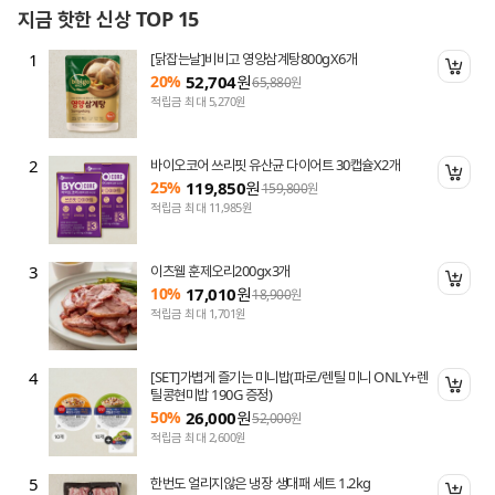
지금 핫한 신상 TOP 15
1
[닭잡는날]비비고 영양삼계탕800gX6개
니 담기
장바
20%
52,704
원
65,880
원
적립금 최대 5,270원
2
바이오코어 쓰리핏 유산균 다이어트 30캡슐X2개
니 담기
장바
25%
119,850
원
159,800
원
적립금 최대 11,985원
3
이츠웰 훈제오리200gx3개
니 담기
장바
10%
17,010
원
18,900
원
적립금 최대 1,701원
4
[SET]가볍게 즐기는 미니밥(파로/렌틸 미니 ONLY+렌
니 담기
장바
틸콩현미밥 190G 증정)
50%
26,000
원
52,000
원
적립금 최대 2,600원
5
한번도 얼리지않은 냉장 생대패 세트 1.2kg
니 담기
장바