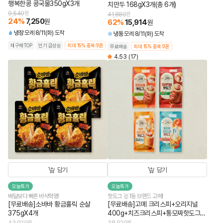
행복한콩 콩국물350gX3개
치만두 168gX3개(총 6개)
9,540
원
41,880
원
24
%
7,250
원
62
%
15,914
원
냉장
모레 8/11(화) 도착
냉동
모레 8/11(화) 도착
재구매TOP
인기 급상승
최대 15% 중복쿠폰
무료배송
최대 15% 중복쿠폰
4.53
(17)
담기
담기
오늘특가
오늘특가
배달보다 빠른 바삭혁명!
핫도그 🥇1등 브랜드 고메!
[무료배송]소바바 황금홀릭 순살
[무료배송]고메 크리스피+오리지널
375gX4개
400g+치즈크리스피+통모짜핫도그
340g (총 4개)
원
원