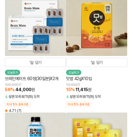
담기
담기
오늘특가
오늘특가
브레인메이트 60정(30일분)X2개
맛밤 42gX10입
100,000
원
13,430
원
56
%
44,000
15
%
11,415
원
원
상온
모레 8/11(화) 도착
상온
모레 8/11(화) 도착
최대 15% 중복쿠폰
최대 15% 중복쿠폰
4.71
(7)