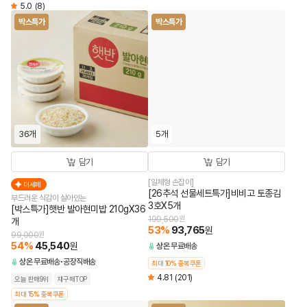
5.0
(8)
박스특가
박스특가
36개
5개
담기
담기
[일체형 손잡이]
더세페
[26추석 선물세트특가]비비고 토종김
부드러운 식감이 살아있는
3호X5개
[박스특가]햇반 발아현미밥 210gX36
199,500
원
개
53
%
93,765
원
99,000
원
54
%
45,540
원
상온
무료배송
상온
무료배송
공장직배송
최대 10% 중복쿠폰
4.81
(201)
오늘 판매9위
재구매TOP
최대 15% 중복쿠폰