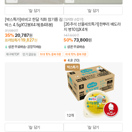
담기
담기
[박스특가]비비고 한달 직화 참기름 김
[일체형 손잡이]
[26추석 선물세트특가]한뿌리 배도라
박스 4.5gX12봉X4개(총48봉)
지 병10입X4개
31,980
원
35
%
20,787
원
147,600
원
50
%
73,800
19,827
원
프라임특가
원
상온
무료배송
공장직배송
상온
무료배송
재구매TOP
인기 급상승
최대 15% 중복쿠폰
최대 10% 중복쿠폰
4.8
(10)
박스특가
12개
담기
담기