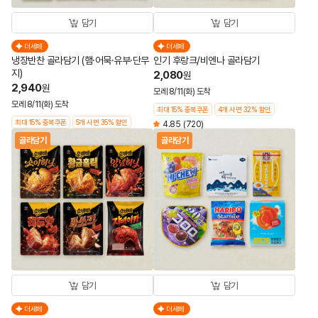
담기
담기
더세페
더세페
냉장반찬 골라담기 (햄·어묵·유부·단무
인기 후랑크/비엔나 골라담기
지)
2,080
원
2,940
원
모레 8/11(화) 도착
모레 8/11(화) 도착
최대 15% 중복쿠폰
4개 사면 32% 할인
최대 15% 중복쿠폰
5개 사면 35% 할인
4.85
(720)
골라담기
골라담기
담기
담기
더세페
더세페