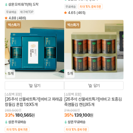
상온
모레 8/11(화) 도착
무료배송
최대 15% 중복쿠폰
무료배송
재구매TOP
4.65
(465)
4.88
(486)
박스특가
박스특가
5개
5개
담기
담기
[쇼핑백 포함]
[쇼핑백 포함]
[26추석 선물세트특가]비비고 파래곱
[26추석 선물세트특가]비비고 토종김
창돌김 혼합 1호X5개
죽염돌김 캔김X5개
269,500
원
214,000
원
33
%
180,565
35
%
139,100
원
원
상온
무료배송
상온
무료배송
최대 10% 중복쿠폰
최대 10% 중복쿠폰