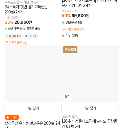
[26추석 선물세트특가]한뿌리 흑삼아
우수품종 🏆 가격은 그대로!
르기닌병 10입X4개
[박스특가]햇반 윤기가득쌀밥
199,600
원
210gX24개
50
%
99,800
원
44,400
원
35
%
28,860
원
상온
무료배송
상온
무료배송
공장직배송
최대 10% 중복쿠폰
4.8
(69)
오늘 판매10위
재구매TOP
최대 15% 중복쿠폰
박스특가
5개
담기
담기
[쇼핑백 포함]
더세페
[26추석 선물세트특가]임자도 곱창돌
상하목장 유기농 멸균우유 200ml 24
김 8캔X5개