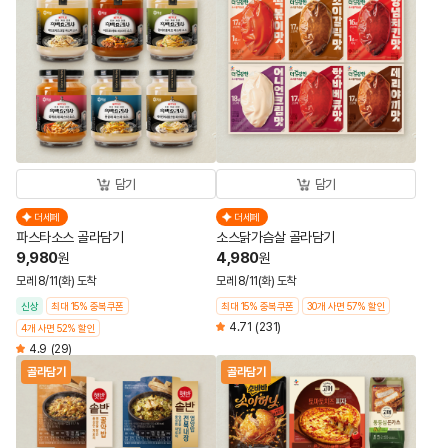
담기
담기
더세페
더세페
파스타소스 골라담기
소스닭가슴살 골라담기
9,980
4,980
원
원
모레 8/11(화) 도착
모레 8/11(화) 도착
신상
최대 15% 중복쿠폰
최대 15% 중복쿠폰
30개 사면 57% 할인
4.71
(231)
4개 사면 52% 할인
4.9
(29)
골라담기
골라담기