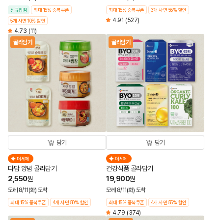
신규입점
최대 15% 중복쿠폰
최대 15% 중복쿠폰
3개 사면 55% 할인
4.91
(527)
5개 사면 10% 할인
4.73
(11)
골라담기
골라담기
담기
담기
더세페
더세페
다담 양념 골라담기
건강식품 골라담기
2,550
19,900
원
원
모레 8/11(화) 도착
모레 8/11(화) 도착
최대 15% 중복쿠폰
4개 사면 50% 할인
최대 15% 중복쿠폰
4개 사면 55% 할인
4.79
(374)