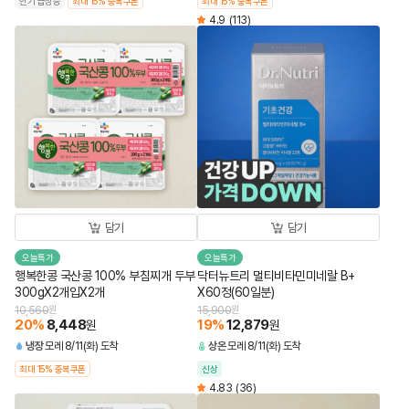
인기 급상승
최대 15% 중복쿠폰
최대 15% 중복쿠폰
4.9
(113)
담기
담기
오늘특가
오늘특가
행복한콩 국산콩 100% 부침찌개 두부
닥터뉴트리 멀티비타민미네랄 B+
300gX2개입X2개
X60정(60일분)
10,560
원
15,900
원
20
%
8,448
19
%
12,879
원
원
냉장
모레 8/11(화) 도착
상온
모레 8/11(화) 도착
최대 15% 중복쿠폰
신상
4.83
(36)