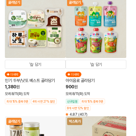
골라담기
골라담기
담기
담기
더세페
더세페
인기 두부/낫또 베스트 골라담기
아이음료 골라담기
1,380
900
원
원
모레 8/11(화) 도착
모레 8/11(화) 도착
최대 15% 중복쿠폰
4개 사면 27% 할인
신규입점
최대 15% 중복쿠폰
8개 사면 12% 할인
4.87
(407)
골라담기
박스특가