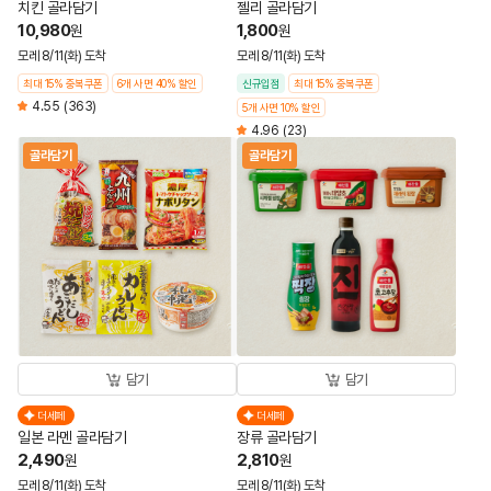
치킨 골라담기
젤리 골라담기
10,980
1,800
원
원
모레 8/11(화) 도착
모레 8/11(화) 도착
최대 15% 중복쿠폰
6개 사면 40% 할인
신규입점
최대 15% 중복쿠폰
4.55
(363)
5개 사면 10% 할인
4.96
(23)
골라담기
골라담기
담기
담기
더세페
더세페
일본 라멘 골라담기
장류 골라담기
2,490
2,810
원
원
모레 8/11(화) 도착
모레 8/11(화) 도착