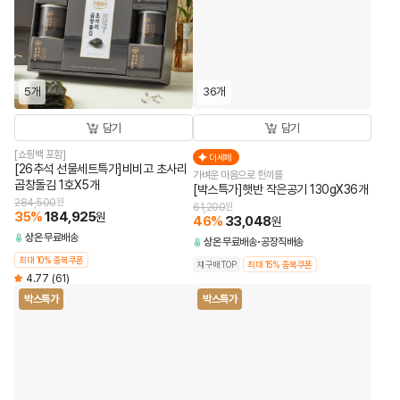
5개
36개
담기
담기
[쇼핑백 포함]
더세페
[26추석 선물세트특가]비비고 초사리
가벼운 마음으로 한끼를
곱창돌김 1호X5개
[박스특가]햇반 작은공기 130gX36개
284,500
원
61,200
원
35
%
184,925
원
46
%
33,048
원
상온
무료배송
상온
무료배송
공장직배송
최대 10% 중복쿠폰
재구매TOP
최대 15% 중복쿠폰
4.77
(61)
박스특가
박스특가