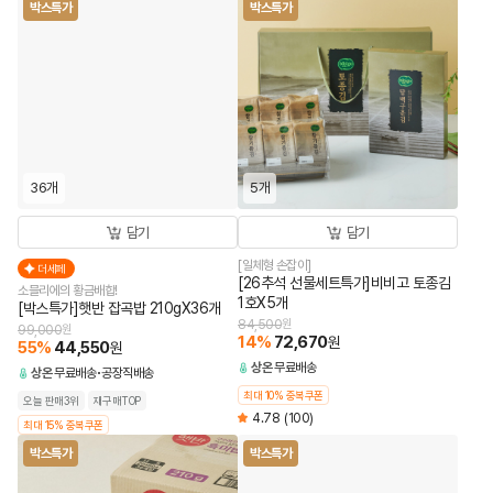
박스특가
박스특가
36개
5개
담기
담기
[일체형 손잡이]
더세페
[26추석 선물세트특가]비비고 토종김
소믈리에의 황금배합!
1호X5개
[박스특가]햇반 잡곡밥 210gX36개
84,500
원
99,000
원
14
%
72,670
원
55
%
44,550
원
상온
무료배송
상온
무료배송
공장직배송
최대 10% 중복쿠폰
오늘 판매3위
재구매TOP
4.78
(100)
최대 15% 중복쿠폰
박스특가
박스특가