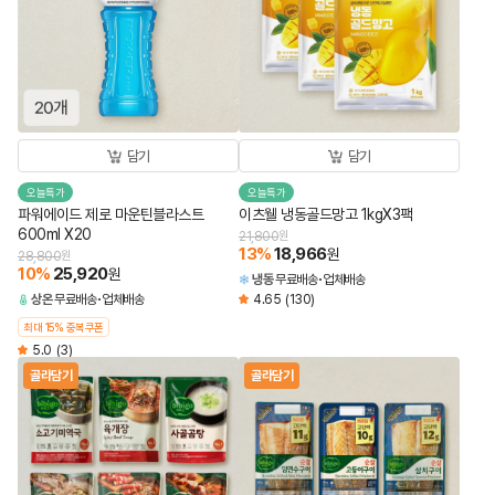
담기
담기
오늘특가
오늘특가
파워에이드 제로 마운틴블라스트
이츠웰 냉동골드망고 1kgX3팩
600ml X20
21,800
원
13
%
18,966
원
28,800
원
10
%
25,920
원
냉동
무료배송
업체배송
상온
무료배송
업체배송
4.65
(130)
최대 15% 중복쿠폰
5.0
(3)
골라담기
골라담기