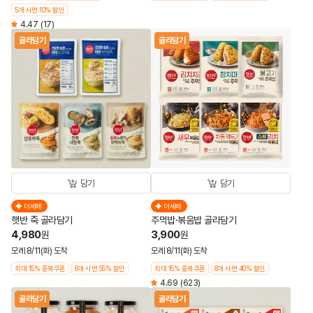
5개 사면 10% 할인
4.47
(17)
골라담기
골라담기
담기
담기
더세페
더세페
햇반 죽 골라담기
주먹밥·볶음밥 골라담기
4,980
3,900
원
원
모레 8/11(화) 도착
모레 8/11(화) 도착
최대 15% 중복쿠폰
8개 사면 55% 할인
최대 15% 중복쿠폰
8개 사면 40% 할인
4.69
(623)
골라담기
골라담기