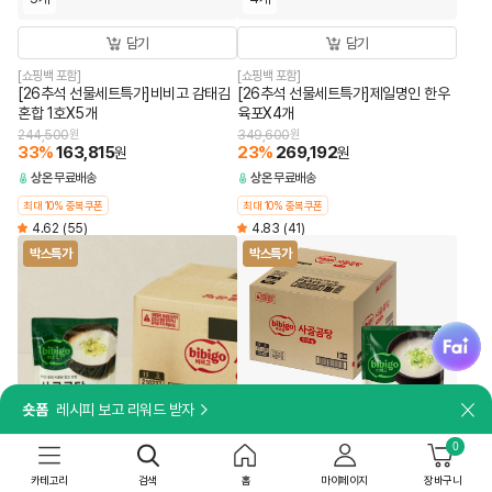
담기
담기
[쇼핑백 포함]
[쇼핑백 포함]
[26추석 선물세트특가]비비고 감태김
[26추석 선물세트특가]제일명인 한우
혼합 1호X5개
육포X4개
244,500
원
349,600
원
33
%
163,815
23
%
269,192
원
원
상온
무료배송
상온
무료배송
최대 10% 중복쿠폰
최대 10% 중복쿠폰
4.62
(55)
4.83
(41)
박스특가
박스특가
fai
숏폼
레시피 보고 리워드 받자
닫
30개
18개
0
담기
담기
카테고리
검색
홈
마이페이지
장바구니