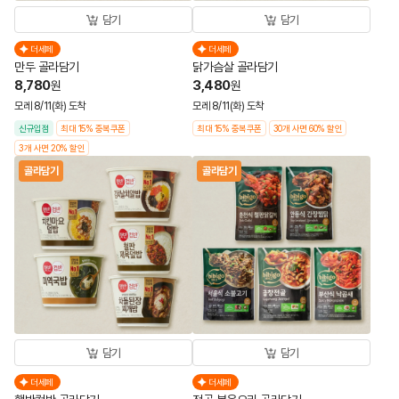
담기
담기
더세페
더세페
만두 골라담기
닭가슴살 골라담기
8,780
3,480
원
원
모레 8/11(화) 도착
모레 8/11(화) 도착
신규입점
최대 15% 중복쿠폰
최대 15% 중복쿠폰
30개 사면 60% 할인
3개 사면 20% 할인
골라담기
골라담기
담기
담기
더세페
더세페