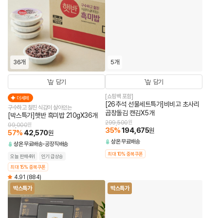
36개
5개
담기
담기
[쇼핑백 포함]
더세페
[26추석 선물세트특가]비비고 초사리
구수하고 찰진 식감이 살아있는
곱창돌김 캔김X5개
[박스특가]햇반 흑미밥 210gX36개
299,500
원
99,000
원
35
%
194,675
원
57
%
42,570
원
상온
무료배송
상온
무료배송
공장직배송
최대 10% 중복쿠폰
오늘 판매4위
인기 급상승
최대 15% 중복쿠폰
4.91
(884)
박스특가
박스특가