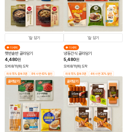
담기
담기
더세페
더세페
햇반솥반 골라담기
냉동간식 골라담기
4,480
5,480
원
원
모레 8/11(화) 도착
모레 8/11(화) 도착
최대 15% 중복쿠폰
8개 사면 60% 할인
최대 15% 중복쿠폰
4개 사면 30% 할인
골라담기
골라담기