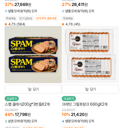
43,920
38,920
37
%
27,669
27
%
28,411
원
원
냉동
모레 8/11(화) 도착
냉동
모레 8/11(화) 도착
무료배송
인기 급상승
최대 15% 중복쿠폰
무료배송
4.75
(584)
4.76
(45)
담기
담기
오늘특가
오늘특가
스팸 클래식200g*3번들X2개
크레잇 그릴후랑크 660gX2개
32,960
원
23,800
원
46
%
17,798
10
%
21,420
원
원
상온
모레 8/11(화) 도착
냉장
모레 8/11(화) 도착