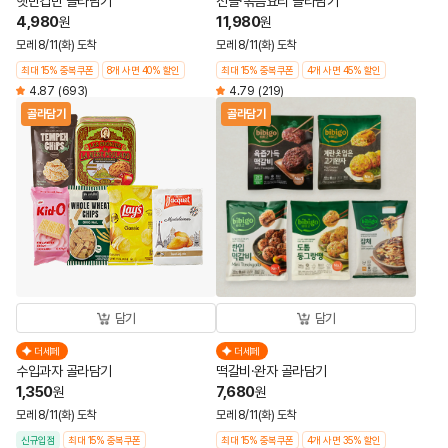
햇반컵반 골라담기
전골·볶음요리 골라담기
4,980
11,980
원
원
모레 8/11(화) 도착
모레 8/11(화) 도착
최대 15% 중복쿠폰
8개 사면 40% 할인
최대 15% 중복쿠폰
4개 사면 45% 할인
4.87
(693)
4.79
(219)
골라담기
골라담기
담기
담기
더세페
더세페
수입과자 골라담기
떡갈비·완자 골라담기
1,350
7,680
원
원
모레 8/11(화) 도착
모레 8/11(화) 도착
신규입점
최대 15% 중복쿠폰
최대 15% 중복쿠폰
4개 사면 35% 할인