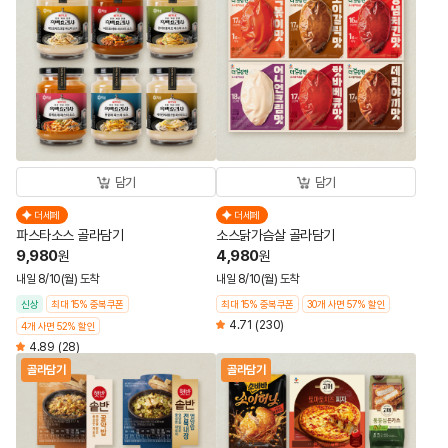
담기
담기
더세페
더세페
파스타소스 골라담기
소스닭가슴살 골라담기
9,980
4,980
원
원
내일 8/10(월) 도착
내일 8/10(월) 도착
신상
최대 15% 중복쿠폰
최대 15% 중복쿠폰
30개 사면 57% 할인
4.71
(230)
4개 사면 52% 할인
4.89
(28)
골라담기
골라담기