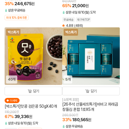
60,000
원
35
%
246,675
원
65
%
21,000
원
상온
무료배송
상온
내일 8/10(월) 도착
최대 10% 중복쿠폰
무료배송
재구매TOP
4.88
(486)
박스특가
박스특가
40개
5개
담기
담기
[쇼핑백 포함]
더세페
[26추석 선물세트특가]비비고 파래곱
[박스특가]맛콩 검은콩 50gX40개
창돌김 혼합 1호X5개
119,200
원
269,500
원
67
%
39,336
원
33
%
180,565
원
상온
내일 8/10(월) 도착
상온
무료배송