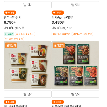
담기
담기
더세페
더세페
만두 골라담기
닭가슴살 골라담기
8,780
3,480
원
원
내일 8/10(월) 도착
내일 8/10(월) 도착
신규입점
최대 15% 중복쿠폰
최대 15% 중복쿠폰
30개 사면 60% 할인
3개 사면 20% 할인
골라담기
골라담기
담기
담기
더세페
더세페
햇반컵반 골라담기
전골·볶음요리 골라담기