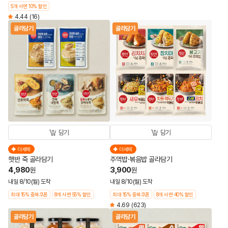
5개 사면 10% 할인
4.44
(16)
골라담기
골라담기
담기
담기
더세페
더세페
햇반 죽 골라담기
주먹밥·볶음밥 골라담기
4,980
3,900
원
원
내일 8/10(월) 도착
내일 8/10(월) 도착
최대 15% 중복쿠폰
8개 사면 55% 할인
최대 15% 중복쿠폰
8개 사면 40% 할인
4.69
(623)
골라담기
골라담기