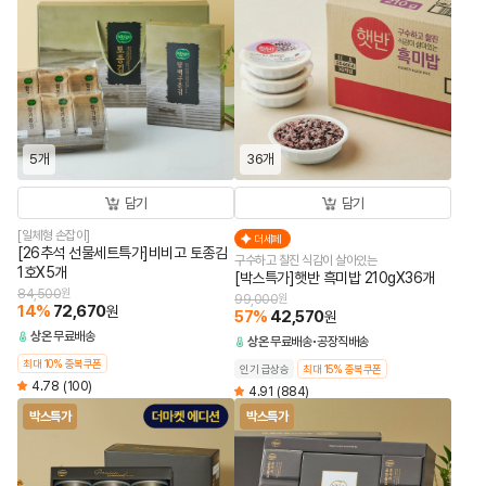
5개
36개
담기
담기
[일체형 손잡이]
더세페
[26추석 선물세트특가]비비고 토종김
구수하고 찰진 식감이 살아있는
1호X5개
[박스특가]햇반 흑미밥 210gX36개
84,500
원
99,000
원
14
%
72,670
원
57
%
42,570
원
상온
무료배송
상온
무료배송
공장직배송
최대 10% 중복쿠폰
인기 급상승
최대 15% 중복쿠폰
4.78
(100)
4.91
(884)
박스특가
박스특가