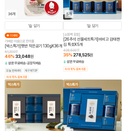
36개
5개
담기
담기
[쇼핑백 포함]
더세페
[26추석 선물세트특가]비비고 감태캔
가벼운 마음으로 한끼를
김 특호X5개
[박스특가]햇반 작은공기 130gX36개
428,500
원
61,200
원
35
%
278,525
원
46
%
33,048
원
상온
무료배송
상온
무료배송
공장직배송
최대 10% 중복쿠폰
오늘 판매4위
재구매TOP
최대 15% 중복쿠폰
박스특가
박스특가