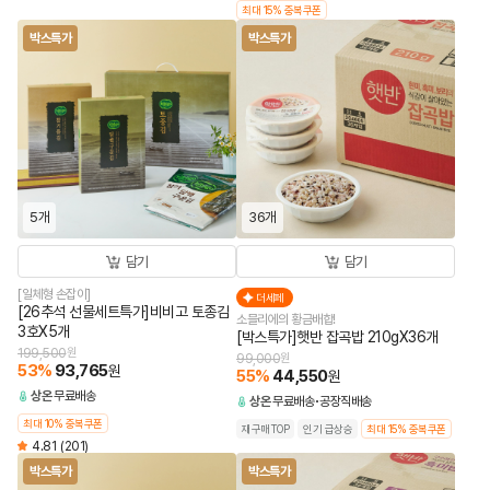
최대 15% 중복쿠폰
박스특가
박스특가
5개
36개
담기
담기
[일체형 손잡이]
더세페
[26추석 선물세트특가]비비고 토종김
소믈리에의 황금배합!
3호X5개
[박스특가]햇반 잡곡밥 210gX36개
199,500
원
99,000
원
53
%
93,765
원
55
%
44,550
원
상온
무료배송
상온
무료배송
공장직배송
최대 10% 중복쿠폰
재구매TOP
인기 급상승
최대 15% 중복쿠폰
4.81
(201)
박스특가
박스특가