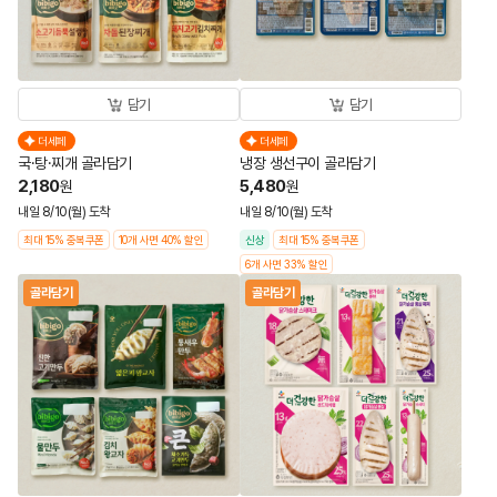
담기
담기
더세페
더세페
국·탕·찌개 골라담기
냉장 생선구이 골라담기
2,180
5,480
원
원
내일 8/10(월) 도착
내일 8/10(월) 도착
최대 15% 중복쿠폰
10개 사면 40% 할인
신상
최대 15% 중복쿠폰
6개 사면 33% 할인
골라담기
골라담기