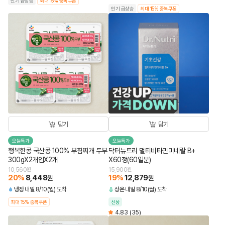
인기 급상승
최대 15% 중복쿠폰
인기 급상승
최대 15% 중복쿠폰
담기
담기
오늘특가
오늘특가
행복한콩 국산콩 100% 부침찌개 두부
닥터뉴트리 멀티비타민미네랄 B+
300gX2개입X2개
X60정(60일분)
10,560
원
15,900
원
20
%
8,448
19
%
12,879
원
원
냉장
내일 8/10(월) 도착
상온
내일 8/10(월) 도착
최대 15% 중복쿠폰
신상
4.83
(35)