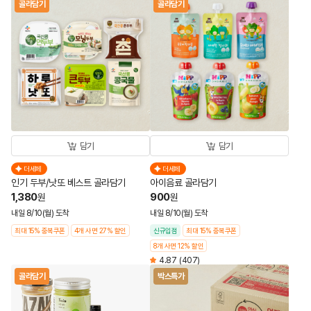
골라담기
골라담기
담기
담기
더세페
더세페
인기 두부/낫또 베스트 골라담기
아이음료 골라담기
1,380
900
원
원
내일 8/10(월) 도착
내일 8/10(월) 도착
최대 15% 중복쿠폰
4개 사면 27% 할인
신규입점
최대 15% 중복쿠폰
8개 사면 12% 할인
4.87
(407)
골라담기
박스특가