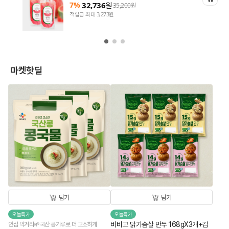
7%
32,736
원
35,200
원
적립금 최대 3,273원
마켓핫딜
담기
담기
오늘특가
오늘특가
비비고 닭가슴살 만두 168gX3개+김
안심 먹거리🌱국산 콩가루로 더 고소하게