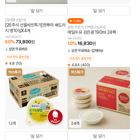
담기
담기
[일체형 손잡이]
더세페
[26추석 선물세트특가]한뿌리 배도라
설탕 무첨가, 단백질 9g 두유
지 병10입X4개
매일두유 검은콩 190ml 24팩
147,600
원
18,700
원
50
%
73,800
원
10
%
16,830
원
상온
무료배송
상온
무료배송
업체배송
최대 10% 중복쿠폰
최대 15% 중복쿠폰
4.8
(10)
4.84
(400)
박스특가
박스특가
12개
24개
담기
담기