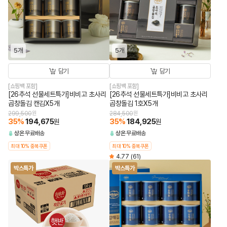
5개
5개
담기
담기
[쇼핑백 포함]
[쇼핑백 포함]
[26추석 선물세트특가]비비고 초사리
[26추석 선물세트특가]비비고 초사리
곱창돌김 캔김X5개
곱창돌김 1호X5개
299,500
원
284,500
원
35
%
194,675
35
%
184,925
원
원
상온
무료배송
상온
무료배송
최대 10% 중복쿠폰
최대 10% 중복쿠폰
4.77
(61)
박스특가
박스특가