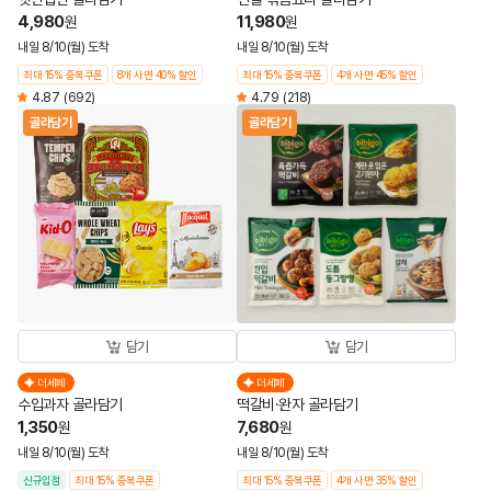
4,980
11,980
원
원
내일 8/10(월) 도착
내일 8/10(월) 도착
최대 15% 중복쿠폰
8개 사면 40% 할인
최대 15% 중복쿠폰
4개 사면 45% 할인
4.87
(692)
4.79
(218)
골라담기
골라담기
담기
담기
더세페
더세페
수입과자 골라담기
떡갈비·완자 골라담기
1,350
7,680
원
원
내일 8/10(월) 도착
내일 8/10(월) 도착
신규입점
최대 15% 중복쿠폰
최대 15% 중복쿠폰
4개 사면 35% 할인