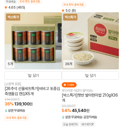
무료배송
최대 15% 중복쿠폰
최대 10% 중복쿠폰
4.65
(465)
5.0
(8)
박스특가
박스특가
5개
36개
담기
담기
[쇼핑백 포함]
더세페
[26추석 선물세트특가]비비고 토종김
부드러운 식감이 살아있는
죽염돌김 캔김X5개
[박스특가]햇반 발아현미밥 210gX36
214,000
원
개
35
%
139,100
원
99,000
원
54
%
45,540
원
상온
무료배송
상온
무료배송
공장직배송
최대 10% 중복쿠폰
오늘 판매7위
재구매TOP