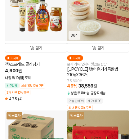
36개
담기
담기
더세페
더세페
잼/스프레드 골라담기
윤기 가득! 언제나 맛있는 집밥
[UPCYCLE]햇반 윤기가득쌀밥
4,900
원
210gX36개
내일 8/10(월) 도착
75,600
원
49
%
38,556
원
신규입점
최대 15% 중복쿠폰
3개 사면 10% 할인
상온
무료배송
공장직배송
4.75
(4)
오늘 판매1위
재구매TOP
최대 15% 중복쿠폰
박스특가
박스특가