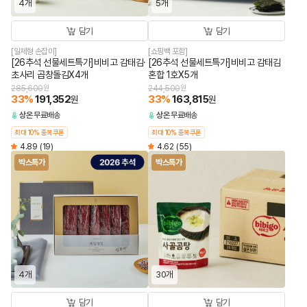
4개
5개
담기
담기
[일체형 손잡이]
[쇼핑백 포함]
[26추석 선물세트특가]비비고 감태김·
[26추석 선물세트특가]비비고 감태김
초사리 곱창돌김X4개
혼합 1호X5개
285,600
원
244,500
원
33
%
191,352
33
%
163,815
원
원
상온
무료배송
상온
무료배송
최대 10% 중복쿠폰
최대 10% 중복쿠폰
4.89
(19)
4.62
(55)
박스특가
박스특가
4개
30개
담기
담기