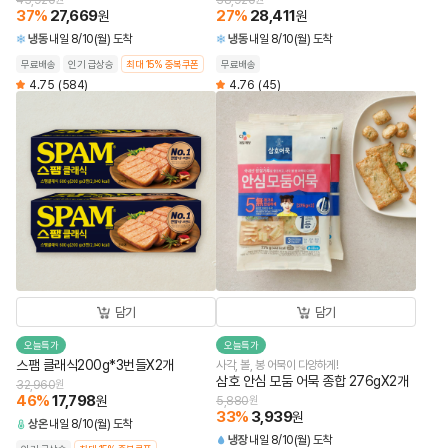
43,920
38,920
37
%
27,669
27
%
28,411
원
원
냉동
내일 8/10(월) 도착
냉동
내일 8/10(월) 도착
무료배송
인기 급상승
최대 15% 중복쿠폰
무료배송
4.75
(584)
4.76
(45)
담기
담기
오늘특가
오늘특가
스팸 클래식200g*3번들X2개
사각, 볼, 봉 어묵이 다양하게!
삼호 안심 모둠 어묵 종합 276gX2개
32,960
원
46
%
17,798
원
5,880
원
33
%
3,939
원
상온
내일 8/10(월) 도착
냉장
내일 8/10(월) 도착