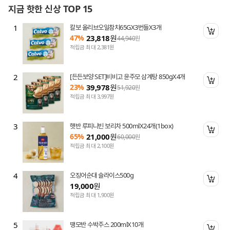
지금 핫한 신상 TOP 15
1
칼보 올리브오일참치65GX3번들X3개
니 담기
장바
47%
23,818
원
44,940
원
적립금 최대 2,381원
2
[든든보양 SET]비비고 윤주모 삼계탕 850gX4개
니 담기
장바
23%
39,978
원
51,920
원
적립금 최대 3,997원
3
햇반 루피니빈 보리차 500mlX24개(1box)
니 담기
장바
65%
21,000
원
60,000
원
적립금 최대 2,100원
4
오징어순대 슬라이스500g
니 담기
장바
19,000
원
적립금 최대 1,900원
5
땡모반 수박주스 200mlX10개
장바