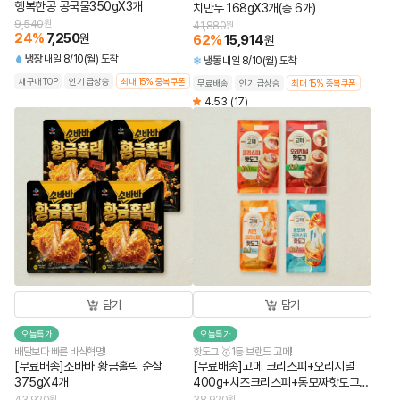
행복한콩 콩국물350gX3개
치만두 168gX3개(총 6개)
9,540
원
41,880
원
24
%
7,250
원
62
%
15,914
원
냉장
내일 8/10(월) 도착
냉동
내일 8/10(월) 도착
재구매TOP
인기 급상승
최대 15% 중복쿠폰
무료배송
인기 급상승
최대 15% 중복쿠폰
4.53
(17)
담기
담기
오늘특가
오늘특가
배달보다 빠른 바삭혁명!
핫도그 🥇1등 브랜드 고메!
[무료배송]소바바 황금홀릭 순살
[무료배송]고메 크리스피+오리지널
375gX4개
400g+치즈크리스피+통모짜핫도그
340g (총 4개)
원
원