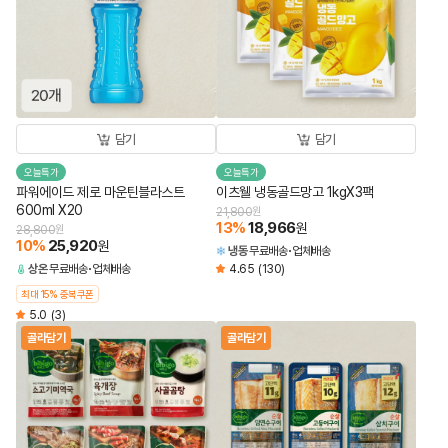
담기
담기
오늘특가
오늘특가
파워에이드 제로 마운틴블라스트
이츠웰 냉동골드망고 1kgX3팩
600ml X20
21,800
원
13
%
18,966
원
28,800
원
10
%
25,920
원
냉동
무료배송
업체배송
상온
무료배송
업체배송
4.65
(130)
최대 15% 중복쿠폰
5.0
(3)
골라담기
골라담기