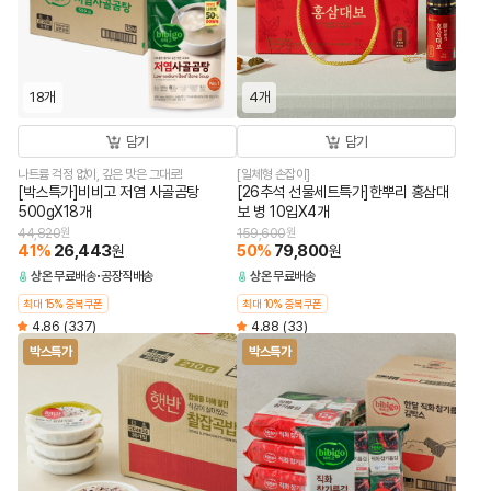
18개
4개
담기
담기
나트륨 걱정 없이, 깊은 맛은 그대로!
[일체형 손잡이]
[박스특가]비비고 저염 사골곰탕
[26추석 선물세트특가]한뿌리 홍삼대
500gX18개
보 병 10입X4개
44,820
원
159,600
원
41
%
26,443
50
%
79,800
원
원
상온
무료배송
공장직배송
상온
무료배송
최대 15% 중복쿠폰
최대 10% 중복쿠폰
4.86
(337)
4.88
(33)
박스특가
박스특가