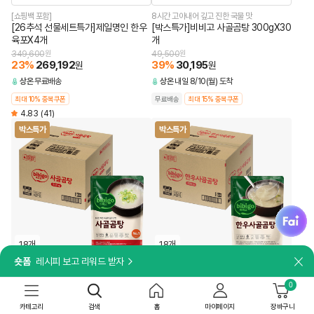
[쇼핑백 포함]
8시간 고아내어 깊고 진한 국물 맛
[26추석 선물세트특가]제일명인 한우
[박스특가]비비고 사골곰탕 300gX30
육포X4개
개
349,600
원
49,500
원
23
%
269,192
39
%
30,195
원
원
상온
무료배송
상온
내일 8/10(월) 도착
최대 10% 중복쿠폰
무료배송
최대 15% 중복쿠폰
4.83
(41)
박스특가
박스특가
fai
18개
18개
숏폼
레시피 보고 리워드 받자
닫
담기
담기
0
8시간 동안 고아내어 깊고 진한 국물 맛
국내산 사골로 더 깊고 담백하게
[박스특가]비비고 사골곰탕 500gX18
[박스특가]비비고 한우사골곰탕
카테고리
검색
홈
마이페이지
장바구니