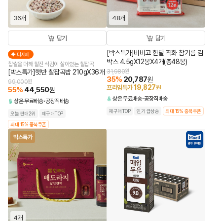
36개
48개
담기
담기
[박스특가]비비고 한달 직화 참기름 김
더세페
박스 4.5gX12봉X4개(총48봉)
찹쌀을 더해 찰진 식감이 살아있는 찰잡곡
[박스특가]햇반 찰잡곡밥 210gX36개
31,980
원
35
%
20,787
원
99,000
원
19,827
프라임특가
원
55
%
44,550
원
상온
무료배송
공장직배송
상온
무료배송
공장직배송
재구매TOP
인기 급상승
최대 15% 중복쿠폰
오늘 판매2위
재구매TOP
최대 15% 중복쿠폰
박스특가
4개