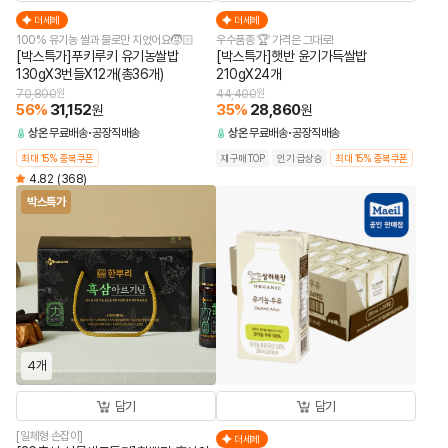
더세페
더세페
100% 유기농 쌀과 물로만 지었어요🧒🏻
우수품종 🏆 가격은 그대로!
[박스특가]푸키루키 유기농쌀밥
[박스특가]햇반 윤기가득쌀밥
130gX3번들X12개(총36개)
210gX24개
70,800
원
44,400
원
56
%
31,152
35
%
28,860
원
원
상온
무료배송
공장직배송
상온
무료배송
공장직배송
최대 15% 중복쿠폰
재구매TOP
인기 급상승
최대 15% 중복쿠폰
4.82
(368)
박스특가
4개
담기
담기
[일체형 손잡이]
더세페