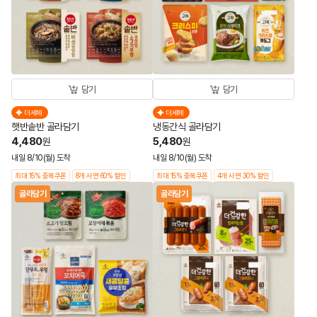
담기
담기
더세페
더세페
햇반솥반 골라담기
냉동간식 골라담기
4,480
5,480
원
원
내일 8/10(월) 도착
내일 8/10(월) 도착
최대 15% 중복쿠폰
8개 사면 60% 할인
최대 15% 중복쿠폰
4개 사면 30% 할인
골라담기
골라담기