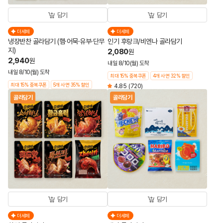
담기
담기
더세페
더세페
냉장반찬 골라담기 (햄·어묵·유부·단무
인기 후랑크/비엔나 골라담기
지)
2,080
원
2,940
원
내일 8/10(월) 도착
내일 8/10(월) 도착
최대 15% 중복쿠폰
4개 사면 32% 할인
최대 15% 중복쿠폰
5개 사면 35% 할인
4.85
(720)
골라담기
골라담기
담기
담기
더세페
더세페