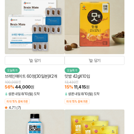
담기
담기
오늘특가
오늘특가
브레인메이트 60정(30일분)X2개
맛밤 42gX10입
100,000
원
13,430
원
56
%
44,000
15
%
11,415
원
원
상온
내일 8/10(월) 도착
상온
내일 8/10(월) 도착
최대 15% 중복쿠폰
최대 15% 중복쿠폰
4.71
(7)