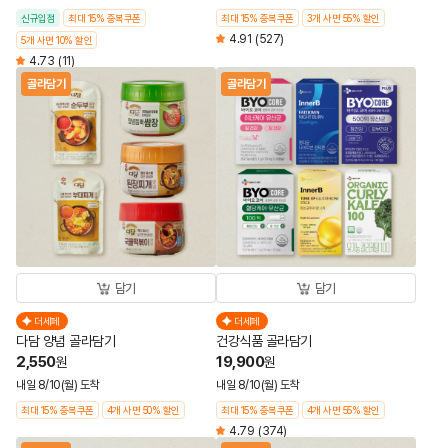
신규입점
최대 15% 중복쿠폰
최대 15% 중복쿠폰
3개 사면 55% 할인
4.91
(527)
5개 사면 10% 할인
4.73
(11)
골라담기
골라담기
담기
담기
더세페
더세페
다담 양념 골라담기
건강식품 골라담기
2,550
19,900
원
원
내일 8/10(월) 도착
내일 8/10(월) 도착
최대 15% 중복쿠폰
4개 사면 50% 할인
최대 15% 중복쿠폰
4개 사면 55% 할인
4.79
(374)