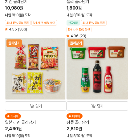
치킨 골라담기
젤리 골라담기
10,980
1,800
원
원
내일 8/10(월) 도착
내일 8/10(월) 도착
최대 15% 중복쿠폰
6개 사면 40% 할인
신규입점
최대 15% 중복쿠폰
4.55
(363)
5개 사면 10% 할인
4.96
(23)
골라담기
골라담기
담기
담기
더세페
더세페
일본 라멘 골라담기
장류 골라담기
2,490
2,810
원
원
내일 8/10(월) 도착
내일 8/10(월) 도착