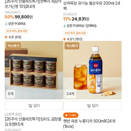
[26추석 선물세트특가]한뿌리 흑삼아
상하목장 유기농 멸균우유 200ml 24
르기닌병 10입X4개
팩
199,600
원
27,900
원
50
%
99,800
원
11
%
24,831
원
상온
무료배송
상온
무료배송
업체배송
최대 10% 중복쿠폰
최대 15% 중복쿠폰
4.8
(69)
4.91
(160)
박스특가
박스특가
5개
24개
담기
담기
[쇼핑백 포함]
더세페
[26추석 선물세트특가]임자도 곱창돌
햇반 파로 누룽지차 500mlX24개
김 8캔X5개
(1box)
379,500
원