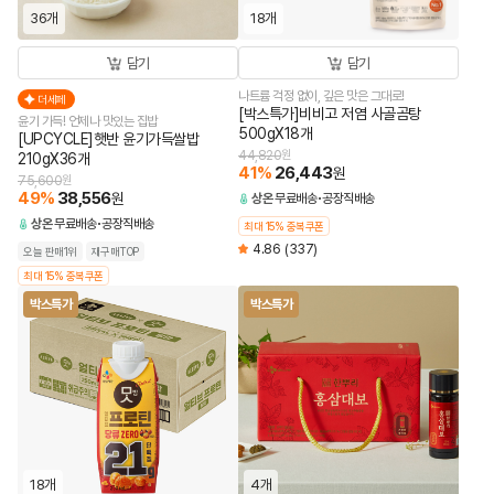
36개
18개
담기
담기
나트륨 걱정 없이, 깊은 맛은 그대로!
더세페
[박스특가]비비고 저염 사골곰탕
윤기 가득! 언제나 맛있는 집밥
500gX18개
[UPCYCLE]햇반 윤기가득쌀밥
44,820
원
210gX36개
41
%
26,443
원
75,600
원
49
%
38,556
원
상온
무료배송
공장직배송
상온
무료배송
공장직배송
최대 15% 중복쿠폰
4.86
(337)
오늘 판매1위
재구매TOP
최대 15% 중복쿠폰
박스특가
박스특가
18개
4개