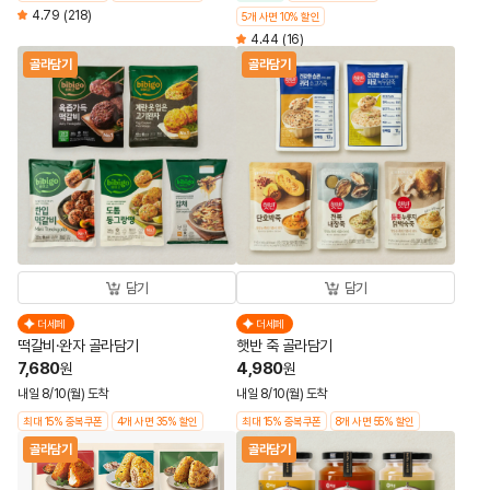
4.79
(218)
5개 사면 10% 할인
4.44
(16)
골라담기
골라담기
담기
담기
더세페
더세페
떡갈비·완자 골라담기
햇반 죽 골라담기
7,680
4,980
원
원
내일 8/10(월) 도착
내일 8/10(월) 도착
최대 15% 중복쿠폰
4개 사면 35% 할인
최대 15% 중복쿠폰
8개 사면 55% 할인
골라담기
골라담기