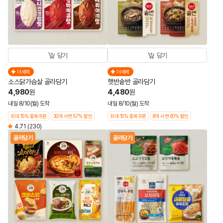
담기
담기
더세페
더세페
소스닭가슴살 골라담기
햇반솥반 골라담기
4,980
4,480
원
원
내일 8/10(월) 도착
내일 8/10(월) 도착
최대 15% 중복쿠폰
30개 사면 57% 할인
최대 15% 중복쿠폰
8개 사면 60% 할인
4.71
(230)
골라담기
골라담기