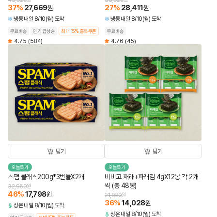
43,920
38,920
37
%
27,669
27
%
28,411
원
원
냉동
내일 8/10(월) 도착
냉동
내일 8/10(월) 도착
무료배송
인기 급상승
최대 15% 중복쿠폰
무료배송
4.75
(584)
4.76
(45)
담기
담기
오늘특가
오늘특가
스팸 클래식200g*3번들X2개
비비고 재래+파래김 4gX12봉 각 2개
씩 (총 48봉)
32,960
원
46
%
17,798
원
21,920
원
36
%
14,028
원
상온
내일 8/10(월) 도착
상온
내일 8/10(월) 도착