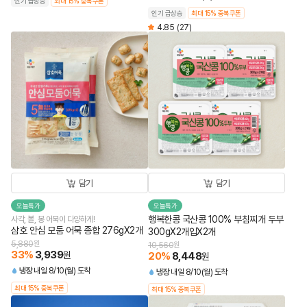
인기 급상승
최대 15% 중복쿠폰
인기 급상승
최대 15% 중복쿠폰
4.85
(27)
담기
담기
오늘특가
오늘특가
행복한콩 국산콩 100% 부침찌개 두부
사각, 볼, 봉 어묵이 다양하게!
삼호 안심 모둠 어묵 종합 276gX2개
300gX2개입X2개
5,880
원
10,560
원
33
%
3,939
원
20
%
8,448
원
냉장
내일 8/10(월) 도착
냉장
내일 8/10(월) 도착
최대 15% 중복쿠폰
최대 15% 중복쿠폰