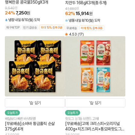
행복한콩 콩국물350gX3개
치만두 168gX3개(총 6개)
9,540
원
41,880
원
24
%
7,250
원
62
%
15,914
원
냉장
내일 8/10(월) 도착
냉동
내일 8/10(월) 도착
재구매TOP
인기 급상승
최대 15% 중복쿠폰
무료배송
최대 15% 중복쿠폰
4.53
(17)
담기
담기
오늘특가
오늘특가
배달보다 빠른 바삭혁명!
핫도그 🥇1등 브랜드 고메!
[무료배송]소바바 황금홀릭 순살
[무료배송]고메 크리스피+오리지널
375gX4개
400g+치즈크리스피+통모짜핫도그
340g (총 4개)
원
원