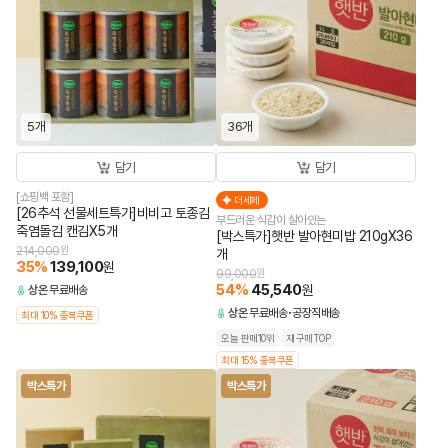
5개
36개
담기
담기
[쇼핑백 포함]
더세페
[26추석 선물세트특가]비비고 토종김
부드러운 식감이 살아있는
죽염돌김 캔김X5개
[박스특가]햇반 발아현미밥 210gX36
214,000
원
개
35
%
139,100
원
99,000
원
54
%
45,540
원
상온
무료배송
상온
무료배송
공장직배송
최대 10% 중복쿠폰
오늘 판매10위
재구매TOP
최대 15% 중복쿠폰
박스특가
박스특가