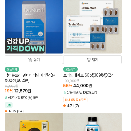
담기
담기
오늘특가
오늘특가
닥터뉴트리 멀티비타민미네랄 B+
브레인메이트 60정(30일분)X2개
X60정(60일분)
100,000
원
56
%
44,000
원
15,900
원
19
%
12,879
원
상온
내일 8/10(월) 도착
상온
내일 8/10(월) 도착
최대 15% 중복쿠폰
신상
4.71
(7)
4.85
(34)