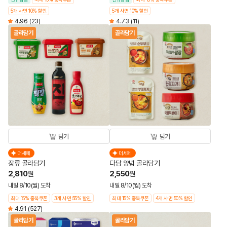
5개 사면 10% 할인
5개 사면 10% 할인
4.96
(23)
4.73
(11)
골라담기
골라담기
담기
담기
더세페
더세페
장류 골라담기
다담 양념 골라담기
2,810
2,550
원
원
내일 8/10(월) 도착
내일 8/10(월) 도착
최대 15% 중복쿠폰
3개 사면 55% 할인
최대 15% 중복쿠폰
4개 사면 50% 할인
4.91
(527)
골라담기
골라담기