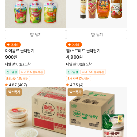
담기
담기
더세페
더세페
아이음료 골라담기
잼/스프레드 골라담기
900
4,900
원
원
내일 8/10(월) 도착
내일 8/10(월) 도착
신규입점
최대 15% 중복쿠폰
신규입점
최대 15% 중복쿠폰
8개 사면 12% 할인
3개 사면 10% 할인
4.87
(407)
4.75
(4)
박스특가
박스특가