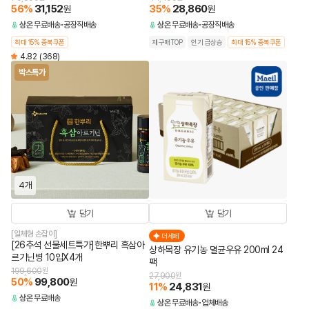
56
%
31,152
35
%
28,860
원
원
상온
무료배송
공장직배송
상온
무료배송
공장직배송
최대 15% 중복쿠폰
재구매TOP
인기 급상승
최대 15% 중복쿠폰
4.82
(368)
박스특가
4개
담기
담기
[일체형 손잡이]
더세페
[26추석 선물세트특가]한뿌리 흑삼아
상하목장 유기농 멸균우유 200ml 24
르기닌병 10입X4개
팩
199,600
원
27,900
원
50
%
99,800
원
11
%
24,831
원
상온
무료배송
상온
무료배송
업체배송