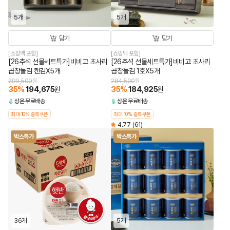
5개
5개
담기
담기
[쇼핑백 포함]
[쇼핑백 포함]
[26추석 선물세트특가]비비고 초사리
[26추석 선물세트특가]비비고 초사리
곱창돌김 캔김X5개
곱창돌김 1호X5개
299,500
원
284,500
원
35
%
194,675
35
%
184,925
원
원
상온
무료배송
상온
무료배송
최대 10% 중복쿠폰
최대 10% 중복쿠폰
4.77
(61)
박스특가
박스특가
36개
5개