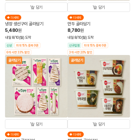
담기
담기
더세페
더세페
냉장 생선구이 골라담기
만두 골라담기
5,480
8,780
원
원
내일 8/10(월) 도착
내일 8/10(월) 도착
신상
최대 15% 중복쿠폰
신규입점
최대 15% 중복쿠폰
6개 사면 33% 할인
3개 사면 20% 할인
골라담기
골라담기
담기
담기
더세페
더세페