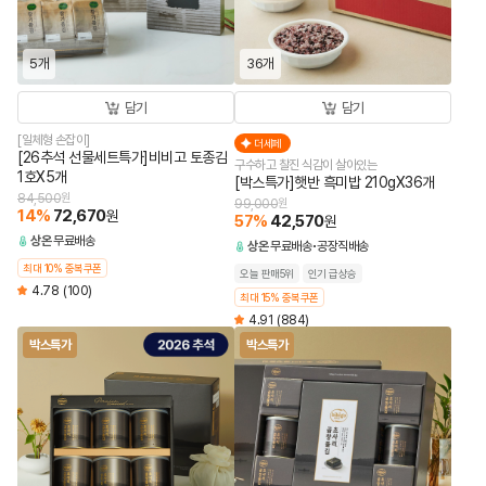
5개
36개
담기
담기
[일체형 손잡이]
더세페
[26추석 선물세트특가]비비고 토종김
구수하고 찰진 식감이 살아있는
1호X5개
[박스특가]햇반 흑미밥 210gX36개
84,500
원
99,000
원
14
%
72,670
원
57
%
42,570
원
상온
무료배송
상온
무료배송
공장직배송
최대 10% 중복쿠폰
오늘 판매5위
인기 급상승
4.78
(100)
최대 15% 중복쿠폰
4.91
(884)
박스특가
박스특가