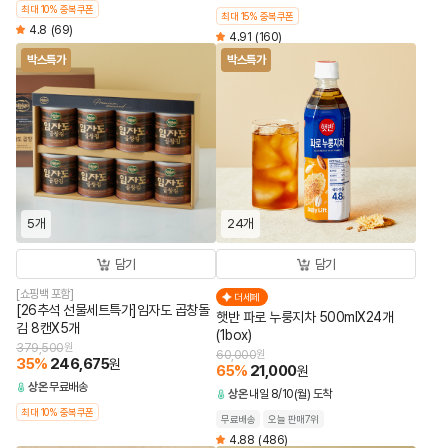
최대 10% 중복쿠폰
최대 15% 중복쿠폰
4.8
(69)
4.91
(160)
박스특가
박스특가
5개
24개
담기
담기
[쇼핑백 포함]
더세페
[26추석 선물세트특가]임자도 곱창돌
햇반 파로 누룽지차 500mlX24개
김 8캔X5개
(1box)
379,500
원
60,000
원
35
%
246,675
원
65
%
21,000
원
상온
무료배송
상온
내일 8/10(월) 도착
최대 10% 중복쿠폰
무료배송
오늘 판매7위
4.88
(486)