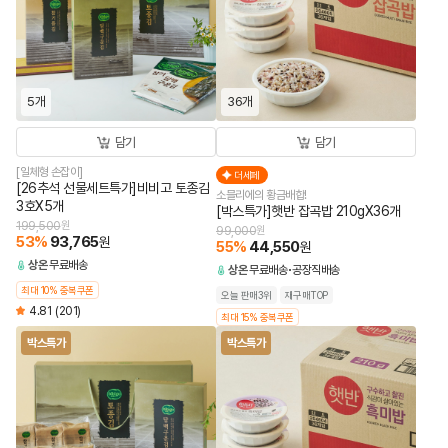
5개
36개
담기
담기
[일체형 손잡이]
더세페
[26추석 선물세트특가]비비고 토종김
소믈리에의 황금배합!
3호X5개
[박스특가]햇반 잡곡밥 210gX36개
199,500
원
99,000
원
53
%
93,765
원
55
%
44,550
원
상온
무료배송
상온
무료배송
공장직배송
최대 10% 중복쿠폰
오늘 판매3위
재구매TOP
4.81
(201)
최대 15% 중복쿠폰
박스특가
박스특가