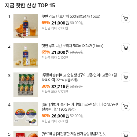
지금 핫한 신상 TOP 15
1
햇반 레드빈 호박차 500mlX24개(1box)
니 담기
장바
65%
21,000
원
60,000
원
적립금 최대 2,100원
2
햇반 루피니빈 보리차 500mlX24개(1box)
니 담기
장바
65%
21,000
원
60,000
원
적립금 최대 2,100원
3
[무료배송]비비고 순살생선구이 3종(연어+고등어+틸
니 담기
장바
라피아 각 2개씩) (총 6개)
30%
37,716
원
53,880
원
적립금 최대 3,771원
4
[SET]가볍게 즐기는 미니밥(파로/렌틸 미니 ONLY+렌
니 담기
장바
틸콩현미밥 190G 증정)
50%
26,000
원
52,000
원
적립금 최대 2,600원
5
[무료배송]더건강한 저당닭가슴살양념치킨맛
니 담기
장바