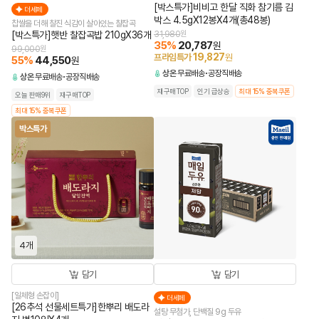
[박스특가]비비고 한달 직화 참기름 김
더세페
박스 4.5gX12봉X4개(총48봉)
찹쌀을 더해 찰진 식감이 살아있는 찰잡곡
[박스특가]햇반 찰잡곡밥 210gX36개
31,980
원
35
%
20,787
원
99,000
원
19,827
프라임특가
원
55
%
44,550
원
상온
무료배송
공장직배송
상온
무료배송
공장직배송
재구매TOP
인기 급상승
최대 15% 중복쿠폰
오늘 판매9위
재구매TOP
최대 15% 중복쿠폰
박스특가
4개
담기
담기
[일체형 손잡이]
더세페
[26추석 선물세트특가]한뿌리 배도라
설탕 무첨가, 단백질 9g 두유