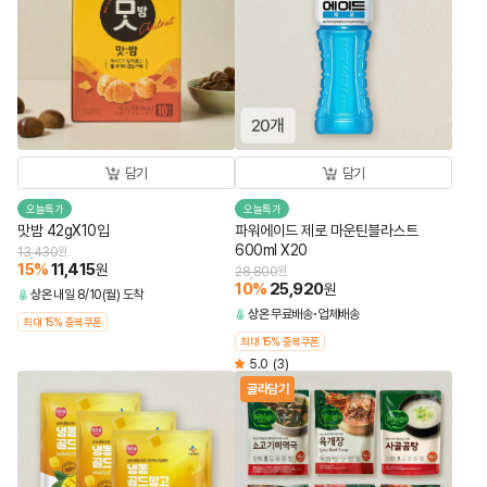
담기
담기
오늘특가
오늘특가
맛밤 42gX10입
파워에이드 제로 마운틴블라스트
600ml X20
13,430
원
15
%
11,415
원
28,800
원
10
%
25,920
원
상온
내일 8/10(월) 도착
상온
무료배송
업체배송
최대 15% 중복쿠폰
최대 15% 중복쿠폰
5.0
(3)
골라담기