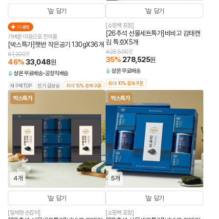
담기
담기
[쇼핑백 포함]
더세페
[26추석 선물세트특가]비비고 감태캔
가벼운 마음으로 한끼를
김 특호X5개
[박스특가]햇반 작은공기 130gX36개
428,500
원
61,200
원
35
%
278,525
원
46
%
33,048
원
상온
무료배송
상온
무료배송
공장직배송
최대 10% 중복쿠폰
재구매TOP
인기 급상승
최대 15% 중복쿠폰
박스특가
박스특가
4개
5개
담기
담기
[일체형 손잡이]
[쇼핑백 포함]