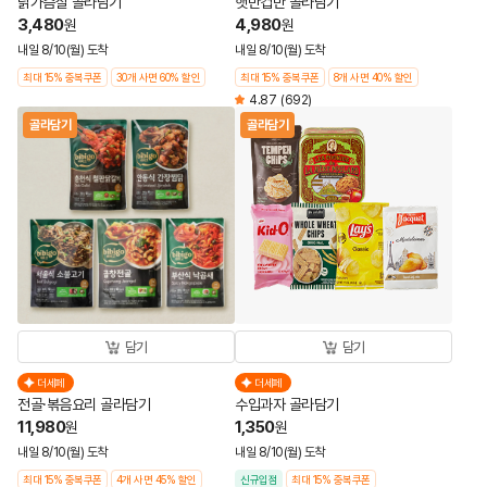
닭가슴살 골라담기
햇반컵반 골라담기
3,480
4,980
원
원
내일 8/10(월) 도착
내일 8/10(월) 도착
최대 15% 중복쿠폰
30개 사면 60% 할인
최대 15% 중복쿠폰
8개 사면 40% 할인
4.87
(692)
골라담기
골라담기
담기
담기
더세페
더세페
전골·볶음요리 골라담기
수입과자 골라담기
11,980
1,350
원
원
내일 8/10(월) 도착
내일 8/10(월) 도착
최대 15% 중복쿠폰
4개 사면 45% 할인
신규입점
최대 15% 중복쿠폰