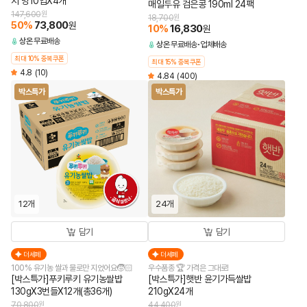
지 병10입X4개
매일두유 검은콩 190ml 24팩
147,600
원
18,700
원
50
%
73,800
원
10
%
16,830
원
상온
무료배송
상온
무료배송
업체배송
최대 10% 중복쿠폰
최대 15% 중복쿠폰
4.8
(10)
4.84
(400)
박스특가
박스특가
12개
24개
담기
담기
더세페
더세페
100% 유기농 쌀과 물로만 지었어요🧒🏻
우수품종 🏆 가격은 그대로!
[박스특가]푸키루키 유기농쌀밥
[박스특가]햇반 윤기가득쌀밥
130gX3번들X12개(총36개)
210gX24개
70,800
원
44,400
원