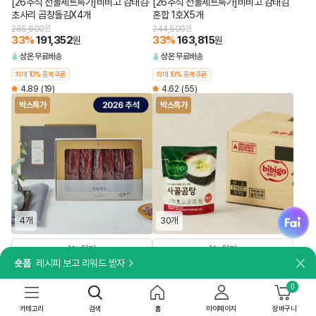
[26추석 선물세트특가]비비고 감태김·
[26추석 선물세트특가]비비고 감태김
초사리 곱창돌김X4개
혼합 1호X5개
285,600
원
244,500
원
33
%
191,352
33
%
163,815
원
원
상온
무료배송
상온
무료배송
최대 10% 중복쿠폰
최대 10% 중복쿠폰
4.89
(19)
4.62
(55)
박스특가
박스특가
fai
4개
30개
담기
담기
숏폼
레시피 보고 리워드 받자
닫
[쇼핑백 포함]
8시간 고아내어 깊고 진한 국물 맛
[26추석 선물세트특가]제일명인 한우
[박스특가]비비고 사골곰탕 300gX30
0
육포X4개
개
349,600
카테고리
원
검색
49,500
홈
원
마이페이지
장바구니