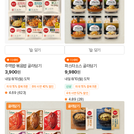
담기
담기
더세페
더세페
주먹밥·볶음밥 골라담기
파스타소스 골라담기
3,900
9,980
원
원
내일 8/10(월) 도착
내일 8/10(월) 도착
최대 15% 중복쿠폰
8개 사면 40% 할인
신상
최대 15% 중복쿠폰
4.69
(623)
4개 사면 52% 할인
4.89
(28)
골라담기
골라담기