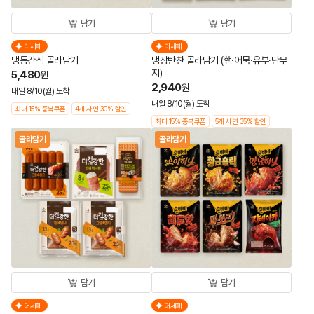
담기
담기
더세페
더세페
냉동간식 골라담기
냉장반찬 골라담기 (햄·어묵·유부·단무
지)
5,480
원
2,940
원
내일 8/10(월) 도착
내일 8/10(월) 도착
최대 15% 중복쿠폰
4개 사면 30% 할인
최대 15% 중복쿠폰
5개 사면 35% 할인
골라담기
골라담기
담기
담기
더세페
더세페