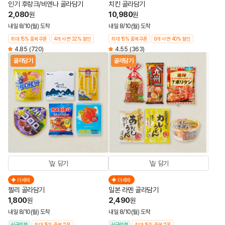
인기 후랑크/비엔나 골라담기
치킨 골라담기
2,080
10,980
원
원
내일 8/10(월) 도착
내일 8/10(월) 도착
최대 15% 중복쿠폰
4개 사면 32% 할인
최대 15% 중복쿠폰
6개 사면 40% 할인
4.85
(720)
4.55
(363)
골라담기
골라담기
담기
담기
더세페
더세페
젤리 골라담기
일본 라멘 골라담기
1,800
2,490
원
원
내일 8/10(월) 도착
내일 8/10(월) 도착
신규입점
최대 15% 중복쿠폰
신규입점
최대 15% 중복쿠폰