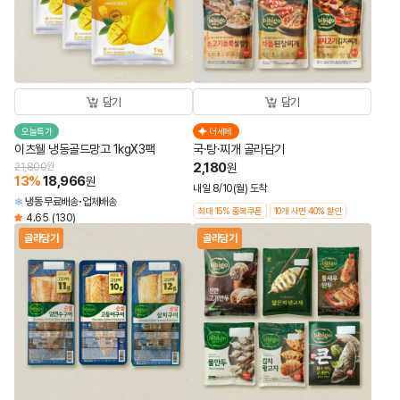
담기
담기
오늘특가
더세페
이츠웰 냉동골드망고 1kgX3팩
국·탕·찌개 골라담기
2,180
21,800
원
원
13
%
18,966
원
내일 8/10(월) 도착
냉동
무료배송
업체배송
최대 15% 중복쿠폰
10개 사면 40% 할인
4.65
(130)
골라담기
골라담기