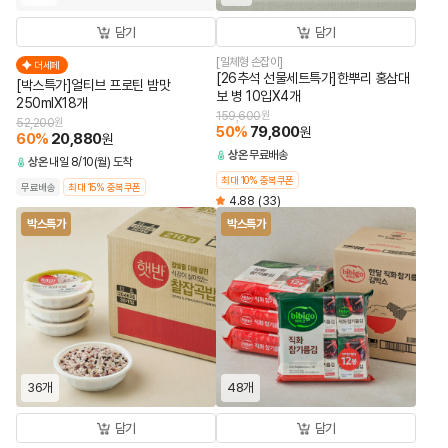
담기
담기
[일체형 손잡이]
더세페
[26추석 선물세트특가]한뿌리 홍삼대
[박스특가]얼티브 프로틴 밤맛
보 병 10입X4개
250mlX18개
159,600
원
52,200
원
50
%
79,800
원
60
%
20,880
원
상온
무료배송
상온
내일 8/10(월) 도착
최대 10% 중복쿠폰
무료배송
최대 15% 중복쿠폰
4.88
(33)
박스특가
박스특가
36개
48개
담기
담기