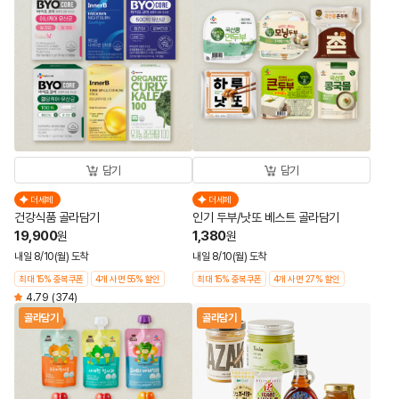
담기
담기
더세페
더세페
건강식품 골라담기
인기 두부/낫또 베스트 골라담기
19,900
1,380
원
원
내일 8/10(월) 도착
내일 8/10(월) 도착
최대 15% 중복쿠폰
4개 사면 55% 할인
최대 15% 중복쿠폰
4개 사면 27% 할인
4.79
(374)
골라담기
골라담기