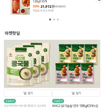
120gX10개
56%
21,912
원
49,800
원
적립금 최대 2,191원
마켓핫딜
담기
담기
오늘특가
오늘특가
비비고 닭가슴살 만두 168gX3개+김
안심 먹거리🌱국산 콩가루로 더 고소하게