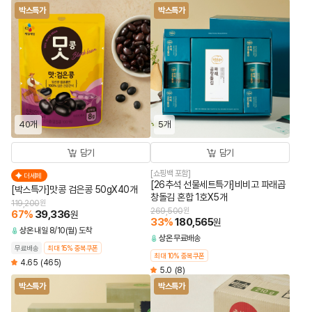
박스특가
박스특가
40개
5개
담기
담기
[쇼핑백 포함]
더세페
[26추석 선물세트특가]비비고 파래곱
[박스특가]맛콩 검은콩 50gX40개
창돌김 혼합 1호X5개
119,200
원
269,500
원
67
%
39,336
원
33
%
180,565
원
상온
내일 8/10(월) 도착
상온
무료배송
무료배송
최대 15% 중복쿠폰
최대 10% 중복쿠폰
4.65
(465)
5.0
(8)
박스특가
박스특가