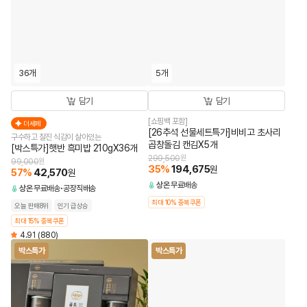
36개
5개
담기
담기
[쇼핑백 포함]
더세페
[26추석 선물세트특가]비비고 초사리
구수하고 찰진 식감이 살아있는
곱창돌김 캔김X5개
[박스특가]햇반 흑미밥 210gX36개
299,500
원
99,000
원
35
%
194,675
원
57
%
42,570
원
상온
무료배송
상온
무료배송
공장직배송
최대 10% 중복쿠폰
오늘 판매8위
인기 급상승
최대 15% 중복쿠폰
4.91
(880)
박스특가
박스특가