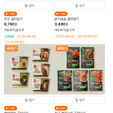
담기
담기
더세페
더세페
만두 골라담기
닭가슴살 골라담기
8,780
3,480
원
원
내일 8/7(금) 도착
내일 8/7(금) 도착
신규입점
최대 15% 중복쿠폰
최대 15% 중복쿠폰
30개 사면 60% 할인
3개 사면 20% 할인
골라담기
골라담기
담기
담기
더세페
더세페