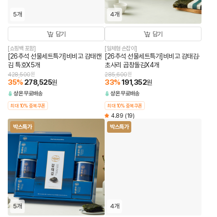
5개
4개
담기
담기
[쇼핑백 포함]
[일체형 손잡이]
[26추석 선물세트특가]비비고 감태캔
[26추석 선물세트특가]비비고 감태김·
김 특호X5개
초사리 곱창돌김X4개
428,500
원
285,600
원
35
%
278,525
33
%
191,352
원
원
상온
무료배송
상온
무료배송
최대 10% 중복쿠폰
최대 10% 중복쿠폰
4.89
(19)
박스특가
박스특가
5개
4개