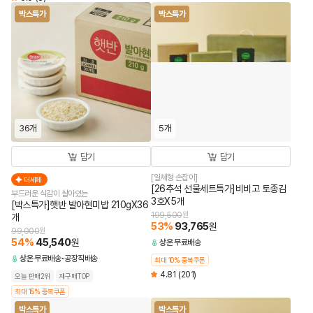
박스특가
박스특가
36개
5개
담기
담기
[일체형 손잡이]
더세페
[26추석 선물세트특가]비비고 토종김
부드러운 식감이 살아있는
3호X5개
[박스특가]햇반 발아현미밥 210gX36
199,500
원
개
53
%
93,765
원
99,000
원
54
%
45,540
원
상온
무료배송
상온
무료배송
공장직배송
최대 10% 중복쿠폰
4.81
(201)
오늘 판매2위
재구매TOP
최대 15% 중복쿠폰
박스특가
박스특가