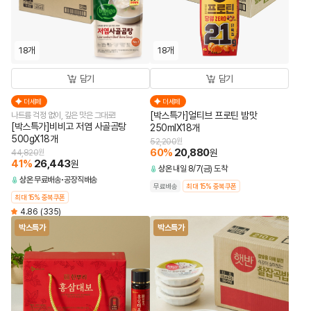
18개
18개
담기
담기
더세페
더세페
[박스특가]얼티브 프로틴 밤맛
나트륨 걱정 없이, 깊은 맛은 그대로!
[박스특가]비비고 저염 사골곰탕
250mlX18개
500gX18개
52,200
원
60
%
20,880
원
44,820
원
41
%
26,443
원
상온
내일 8/7(금) 도착
상온
무료배송
공장직배송
무료배송
최대 15% 중복쿠폰
최대 15% 중복쿠폰
4.86
(335)
박스특가
박스특가