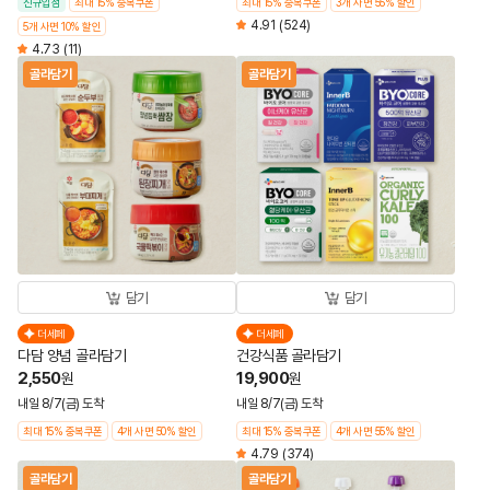
신규입점
최대 15% 중복쿠폰
최대 15% 중복쿠폰
3개 사면 55% 할인
4.91
(524)
5개 사면 10% 할인
4.73
(11)
골라담기
골라담기
담기
담기
더세페
더세페
다담 양념 골라담기
건강식품 골라담기
2,550
19,900
원
원
내일 8/7(금) 도착
내일 8/7(금) 도착
최대 15% 중복쿠폰
4개 사면 50% 할인
최대 15% 중복쿠폰
4개 사면 55% 할인
4.79
(374)
골라담기
골라담기