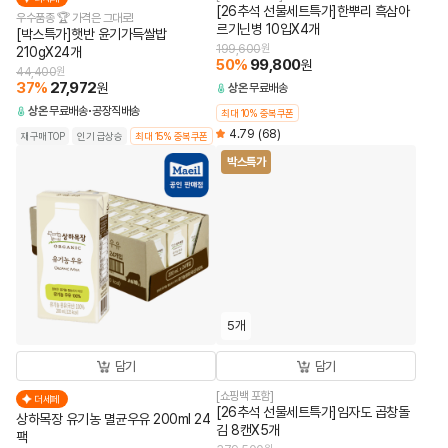
[26추석 선물세트특가]한뿌리 흑삼아
우수품종 🏆 가격은 그대로!
르기닌병 10입X4개
[박스특가]햇반 윤기가득쌀밥
199,600
원
210gX24개
50
%
99,800
원
44,400
원
37
%
27,972
원
상온
무료배송
상온
무료배송
공장직배송
최대 10% 중복쿠폰
4.79
(68)
재구매TOP
인기 급상승
최대 15% 중복쿠폰
박스특가
5개
담기
담기
[쇼핑백 포함]
더세페
[26추석 선물세트특가]임자도 곱창돌
상하목장 유기농 멸균우유 200ml 24
김 8캔X5개
팩