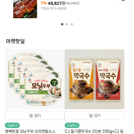
7%
40,827
원
43,900
원
적립금 최대 4,082원
마켓핫딜
담기
담기
오늘특가
오늘특가
행복한콩 모닝두부 오리엔탈소스
CJ 들기름막국수 2인분 356g+CJ 동