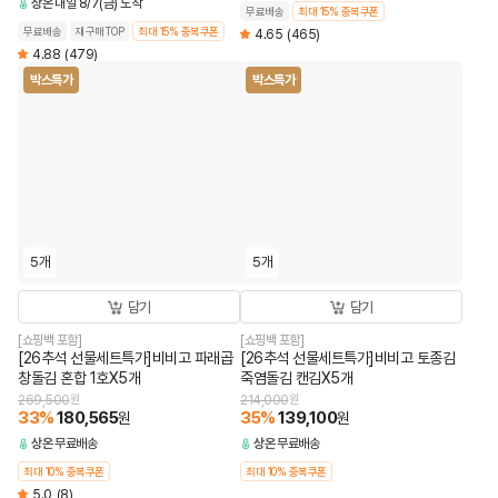
상온
내일 8/7(금) 도착
무료배송
최대 15% 중복쿠폰
무료배송
재구매TOP
최대 15% 중복쿠폰
4.65
(465)
4.88
(479)
박스특가
박스특가
5개
5개
담기
담기
[쇼핑백 포함]
[쇼핑백 포함]
[26추석 선물세트특가]비비고 파래곱
[26추석 선물세트특가]비비고 토종김
창돌김 혼합 1호X5개
죽염돌김 캔김X5개
269,500
원
214,000
원
33
%
180,565
35
%
139,100
원
원
상온
무료배송
상온
무료배송
최대 10% 중복쿠폰
최대 10% 중복쿠폰
5.0
(8)