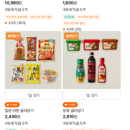
10,980
1,800
원
원
내일 8/7(금) 도착
내일 8/7(금) 도착
최대 15% 중복쿠폰
6개 사면 40% 할인
신규입점
최대 15% 중복쿠폰
4.55
(363)
5개 사면 10% 할인
4.96
(23)
골라담기
골라담기
담기
담기
더세페
더세페
일본 라멘 골라담기
장류 골라담기
2,490
2,810
원
원
내일 8/7(금) 도착
내일 8/7(금) 도착