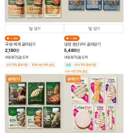
담기
담기
더세페
더세페
국·탕·찌개 골라담기
냉장 생선구이 골라담기
2,180
5,480
원
원
내일 8/7(금) 도착
내일 8/7(금) 도착
최대 15% 중복쿠폰
10개 사면 40% 할인
신상
최대 15% 중복쿠폰
6개 사면 33% 할인
골라담기
골라담기