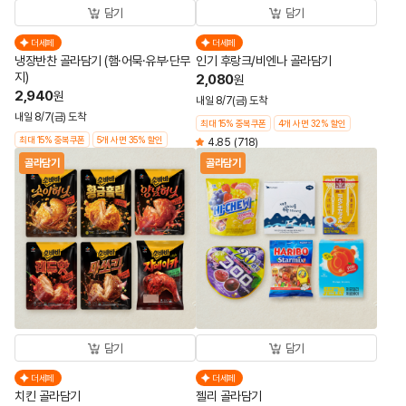
담기
담기
더세페
더세페
냉장반찬 골라담기 (햄·어묵·유부·단무
인기 후랑크/비엔나 골라담기
지)
2,080
원
2,940
원
내일 8/7(금) 도착
내일 8/7(금) 도착
최대 15% 중복쿠폰
4개 사면 32% 할인
최대 15% 중복쿠폰
5개 사면 35% 할인
4.85
(718)
골라담기
골라담기
담기
담기
더세페
더세페
치킨 골라담기
젤리 골라담기