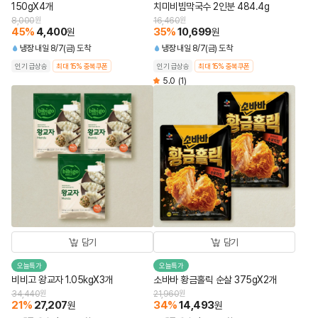
150gX4개
치미비빔막국수 2인분 484.4g
8,000
원
16,460
원
45
%
4,400
35
%
10,699
원
원
냉장
내일 8/7(금) 도착
냉장
내일 8/7(금) 도착
인기 급상승
최대 15% 중복쿠폰
인기 급상승
최대 15% 중복쿠폰
5.0
(1)
담기
담기
오늘특가
오늘특가
비비고 왕교자 1.05kgX3개
소바바 황금홀릭 순살 375gX2개
34,440
원
21,960
원
21
%
27,207
34
%
14,493
원
원