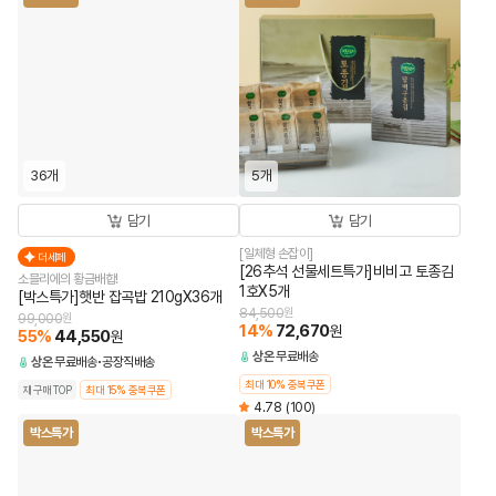
36개
5개
담기
담기
[일체형 손잡이]
더세페
[26추석 선물세트특가]비비고 토종김
소믈리에의 황금배합!
1호X5개
[박스특가]햇반 잡곡밥 210gX36개
84,500
원
99,000
원
14
%
72,670
원
55
%
44,550
원
상온
무료배송
상온
무료배송
공장직배송
최대 10% 중복쿠폰
재구매TOP
최대 15% 중복쿠폰
4.78
(100)
박스특가
박스특가