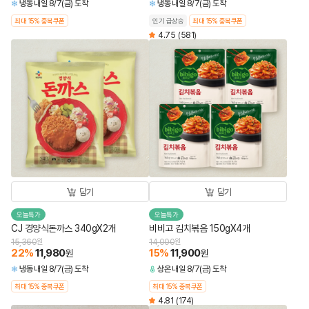
냉동
내일 8/7(금) 도착
냉동
내일 8/7(금) 도착
최대 15% 중복쿠폰
인기 급상승
최대 15% 중복쿠폰
4.75
(581)
담기
담기
오늘특가
오늘특가
CJ 경양식돈까스 340gX2개
비비고 김치볶음 150gX4개
15,360
원
14,000
원
22
%
11,980
15
%
11,900
원
원
냉동
내일 8/7(금) 도착
상온
내일 8/7(금) 도착
최대 15% 중복쿠폰
최대 15% 중복쿠폰
4.81
(174)