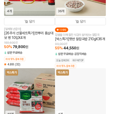
4개
36개
담기
담기
[일체형 손잡이]
더세페
[26추석 선물세트특가]한뿌리 홍삼대
찹쌀을 더해 찰진 식감이 살아있는 찰잡곡
보 병 10입X4개
[박스특가]햇반 찰잡곡밥 210gX36개
159,600
원
99,000
원
50
%
79,800
원
55
%
44,550
원
상온
무료배송
상온
무료배송
공장직배송
최대 10% 중복쿠폰
오늘 판매3위
재구매TOP
4.88
(32)
최대 15% 중복쿠폰
박스특가
박스특가