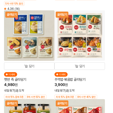
5개 사면 10% 할인
4.36
(14)
골라담기
골라담기
담기
담기
더세페
더세페
햇반 죽 골라담기
주먹밥·볶음밥 골라담기
4,980
3,900
원
원
내일 8/7(금) 도착
내일 8/7(금) 도착
최대 15% 중복쿠폰
8개 사면 55% 할인
최대 15% 중복쿠폰
8개 사면 40% 할인
골라담기
골라담기