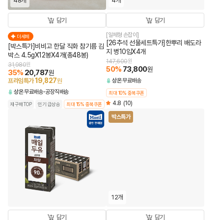
48개
4개
담기
담기
[일체형 손잡이]
더세페
[26추석 선물세트특가]한뿌리 배도라
[박스특가]비비고 한달 직화 참기름 김
지 병10입X4개
박스 4.5gX12봉X4개(총48봉)
147,600
원
31,980
원
50
%
73,800
원
35
%
20,787
원
19,827
프라임특가
원
상온
무료배송
상온
무료배송
공장직배송
최대 10% 중복쿠폰
4.8
(10)
재구매TOP
인기 급상승
최대 15% 중복쿠폰
박스특가
12개
담기
담기