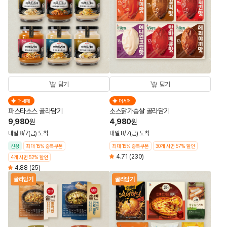
담기
담기
더세페
더세페
파스타소스 골라담기
소스닭가슴살 골라담기
9,980
4,980
원
원
내일 8/7(금) 도착
내일 8/7(금) 도착
신상
최대 15% 중복쿠폰
최대 15% 중복쿠폰
30개 사면 57% 할인
4.71
(230)
4개 사면 52% 할인
4.88
(25)
골라담기
골라담기