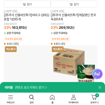
담기
담기
[쇼핑백 포함]
[쇼핑백 포함]
[26추석 선물세트특가]비비고 감태김
[26추석 선물세트특가]제일명인 한우
혼합 1호X5개
육포X4개
244,500
원
349,600
원
33
%
163,815
23
%
269,192
원
원
상온
무료배송
상온
무료배송
최대 10% 중복쿠폰
최대 10% 중복쿠폰
4.62
(55)
4.83
(41)
박스특가
박스특가
fai
테이블
콘텐츠 보고 리워드 받기
18개
18개
닫
0
담기
담기
카테고리
검색
홈
마이페이지
장바구니
더세페
더세페