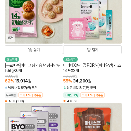
6개
담기
담기
오늘특가
오늘특가
[무료배송]비비고 닭가슴살 김치만두
이너비X벨리곰 PDRN(피디알엔) 리즈
168gX6개
14포X2개
41,880
원
76,000
원
62
%
15,914
55
%
34,200
원
원
냉동
내일 8/7(금) 도착
상온
내일 8/7(금) 도착
무료배송
최대 15% 중복쿠폰
더마켓 Only
최대 15% 중복쿠폰
4.81
(100)
4.8
(20)