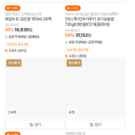
더세페
더세페
설탕 무첨가, 단백질 9g 두유
100% 유기농 쌀과 물로만 지었어요🧒🏻
매일두유 검은콩 190ml 24팩
[박스특가]푸키루키 유기농쌀밥
130gX3번들X12개(총36개)
18,700
원
10
%
16,830
원
70,800
원
56
%
31,152
원
상온
무료배송
업체배송
상온
무료배송
공장직배송
최대 15% 중복쿠폰
최대 15% 중복쿠폰
4.84
(400)
4.82
(366)
박스특가
박스특가
24개
4개
담기
담기
[일체형 손잡이]
더세페