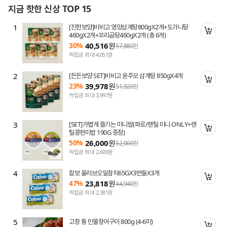
지금 핫한 신상 TOP 15
1
[진한보양]비비고 영양삼계탕800gX2개+도가니탕
니 담기
장바
460gX2개+꼬리곰탕460gX2개 (총 6개)
30%
40,516
원
57,880
원
적립금 최대 4,051원
2
[든든보양 SET]비비고 윤주모 삼계탕 850gX4개
니 담기
장바
23%
39,978
원
51,920
원
적립금 최대 3,997원
3
[SET]가볍게 즐기는 미니밥(파로/렌틸 미니 ONLY+렌
니 담기
장바
틸콩현미밥 190G 증정)
50%
26,000
원
52,000
원
적립금 최대 2,600원
4
칼보 올리브오일참치65GX3번들X3개
니 담기
장바
47%
23,818
원
44,940
원
적립금 최대 2,381원
5
고창 통 민물장어구이 800g (4-6미)
니 담기
장바