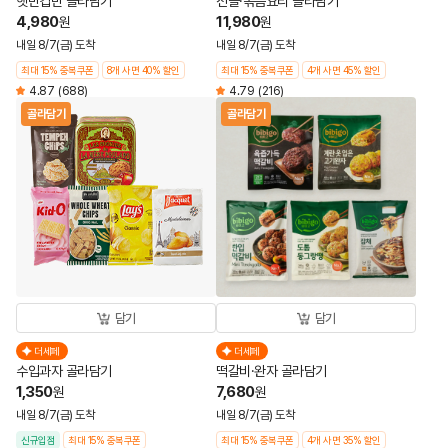
햇반컵반 골라담기
전골·볶음요리 골라담기
4,980
11,980
원
원
내일 8/7(금) 도착
내일 8/7(금) 도착
최대 15% 중복쿠폰
8개 사면 40% 할인
최대 15% 중복쿠폰
4개 사면 45% 할인
4.87
(688)
4.79
(216)
골라담기
골라담기
담기
담기
더세페
더세페
수입과자 골라담기
떡갈비·완자 골라담기
1,350
7,680
원
원
내일 8/7(금) 도착
내일 8/7(금) 도착
신규입점
최대 15% 중복쿠폰
최대 15% 중복쿠폰
4개 사면 35% 할인