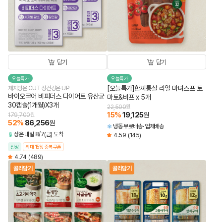
담기
담기
오늘특가
오늘특가
[오늘특가]한끼통살 리얼 마녀스프 토
체지방은 CUT 장건강은 UP
바이오코어 비피더스 다이어트 유산균
마토&비프 x 5개
30캡슐(1개월)X3개
22,500
원
15
%
19,125
원
179,700
원
52
%
86,256
원
냉동
무료배송
업체배송
상온
내일 8/7(금) 도착
4.59
(145)
신상
최대 15% 중복쿠폰
4.74
(489)
골라담기
골라담기