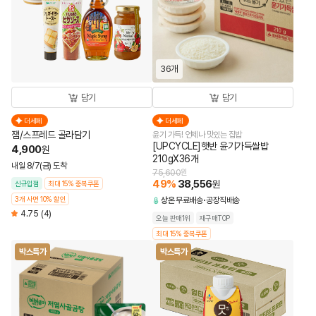
36개
담기
담기
더세페
더세페
잼/스프레드 골라담기
윤기 가득! 언제나 맛있는 집밥
[UPCYCLE]햇반 윤기가득쌀밥
4,900
원
210gX36개
내일 8/7(금) 도착
75,600
원
49
%
38,556
원
신규입점
최대 15% 중복쿠폰
3개 사면 10% 할인
상온
무료배송
공장직배송
4.75
(4)
오늘 판매1위
재구매TOP
최대 15% 중복쿠폰
박스특가
박스특가