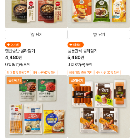
담기
담기
더세페
더세페
햇반솥반 골라담기
냉동간식 골라담기
4,480
5,480
원
원
내일 8/7(금) 도착
내일 8/7(금) 도착
최대 15% 중복쿠폰
8개 사면 60% 할인
최대 15% 중복쿠폰
4개 사면 30% 할인
골라담기
골라담기