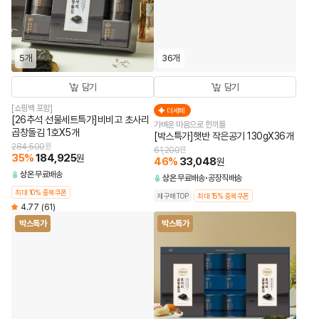
5개
36개
담기
담기
[쇼핑백 포함]
더세페
[26추석 선물세트특가]비비고 초사리
가벼운 마음으로 한끼를
곱창돌김 1호X5개
[박스특가]햇반 작은공기 130gX36개
284,500
원
61,200
원
35
%
184,925
원
46
%
33,048
원
상온
무료배송
상온
무료배송
공장직배송
최대 10% 중복쿠폰
재구매TOP
최대 15% 중복쿠폰
4.77
(61)
박스특가
박스특가