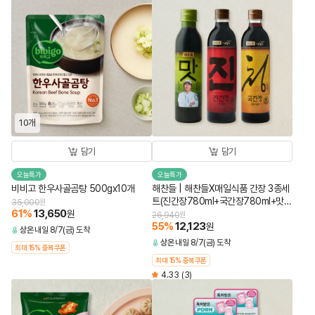
10개
담기
담기
오늘특가
오늘특가
비비고 한우사골곰탕 500gx10개
해찬들 | 해찬들X매일식품 간장 3종세
트(진간장780ml+국간장780ml+맛간
35,000
원
61
%
13,650
원
장소스450ml)
26,940
원
55
%
12,123
원
상온
내일 8/7(금) 도착
상온
내일 8/7(금) 도착
최대 15% 중복쿠폰
최대 15% 중복쿠폰
4.33
(3)