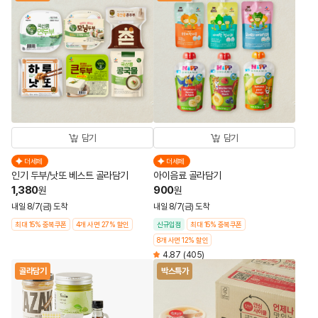
담기
담기
더세페
더세페
인기 두부/낫또 베스트 골라담기
아이음료 골라담기
1,380
900
원
원
내일 8/7(금) 도착
내일 8/7(금) 도착
최대 15% 중복쿠폰
4개 사면 27% 할인
신규입점
최대 15% 중복쿠폰
8개 사면 12% 할인
4.87
(405)
골라담기
박스특가