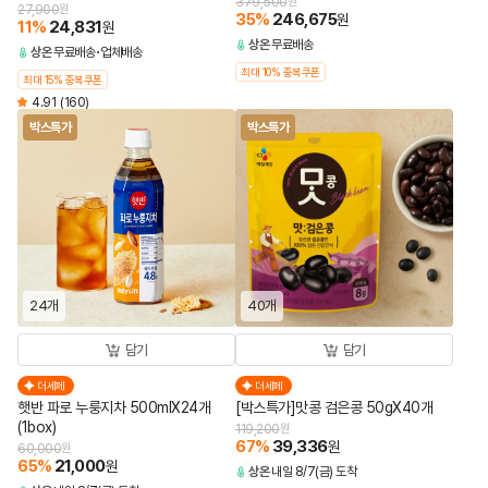
379,500
원
27,900
원
35
%
246,675
원
11
%
24,831
원
상온
무료배송
상온
무료배송
업체배송
최대 10% 중복쿠폰
최대 15% 중복쿠폰
4.91
(160)
박스특가
박스특가
24개
40개
담기
담기
더세페
더세페
햇반 파로 누룽지차 500mlX24개
[박스특가]맛콩 검은콩 50gX40개
(1box)
119,200
원
67
%
39,336
원
60,000
원
65
%
21,000
원
상온
내일 8/7(금) 도착