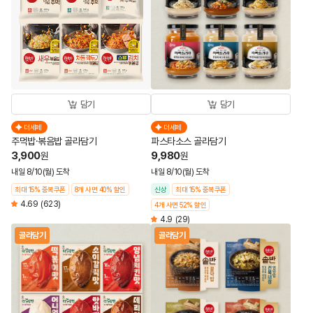
담기
담기
더세페
더세페
주먹밥·볶음밥 골라담기
파스타소스 골라담기
3,900
9,980
원
원
내일 8/10(월) 도착
내일 8/10(월) 도착
최대 15% 중복쿠폰
8개 사면 40% 할인
신상
최대 15% 중복쿠폰
4.69
(623)
4개 사면 52% 할인
4.9
(29)
골라담기
골라담기