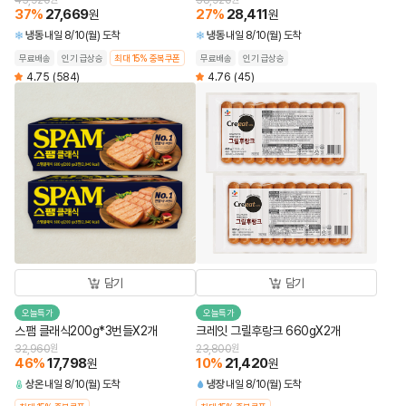
43,920
38,920
37
%
27,669
27
%
28,411
원
원
냉동
내일 8/10(월) 도착
냉동
내일 8/10(월) 도착
무료배송
인기 급상승
최대 15% 중복쿠폰
무료배송
인기 급상승
4.75
(584)
4.76
(45)
담기
담기
오늘특가
오늘특가
스팸 클래식200g*3번들X2개
크레잇 그릴후랑크 660gX2개
32,960
원
23,800
원
46
%
17,798
10
%
21,420
원
원
상온
내일 8/10(월) 도착
냉장
내일 8/10(월) 도착