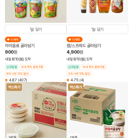
담기
담기
더세페
더세페
아이음료 골라담기
잼/스프레드 골라담기
900
4,900
원
원
내일 8/10(월) 도착
내일 8/10(월) 도착
신규입점
최대 15% 중복쿠폰
신규입점
최대 15% 중복쿠폰
8개 사면 12% 할인
3개 사면 10% 할인
4.87
(407)
4.75
(4)
박스특가
박스특가
36개
18개