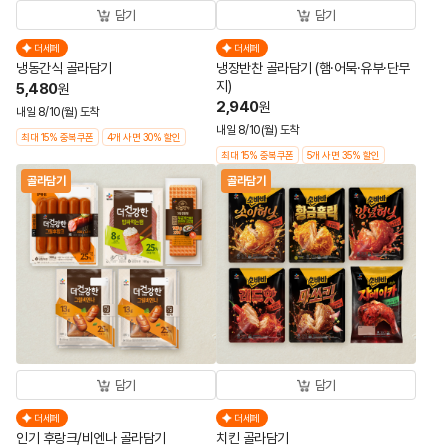
담기
담기
더세페
더세페
냉동간식 골라담기
냉장반찬 골라담기 (햄·어묵·유부·단무
지)
5,480
원
2,940
원
내일 8/10(월) 도착
내일 8/10(월) 도착
최대 15% 중복쿠폰
4개 사면 30% 할인
최대 15% 중복쿠폰
5개 사면 35% 할인
골라담기
골라담기
담기
담기
더세페
더세페
인기 후랑크/비엔나 골라담기
치킨 골라담기