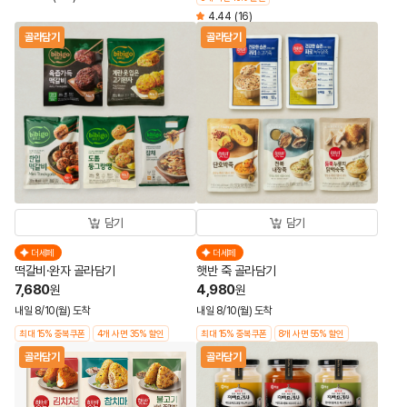
4.44
(16)
골라담기
골라담기
담기
담기
더세페
더세페
떡갈비·완자 골라담기
햇반 죽 골라담기
7,680
4,980
원
원
내일 8/10(월) 도착
내일 8/10(월) 도착
최대 15% 중복쿠폰
4개 사면 35% 할인
최대 15% 중복쿠폰
8개 사면 55% 할인
골라담기
골라담기