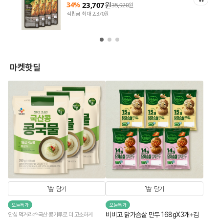
34%
23,707
원
35,920
원
적립금 최대 2,370원
마켓핫딜
담기
담기
오늘특가
오늘특가
비비고 닭가슴살 만두 168gX3개+김
안심 먹거리🌱국산 콩가루로 더 고소하게