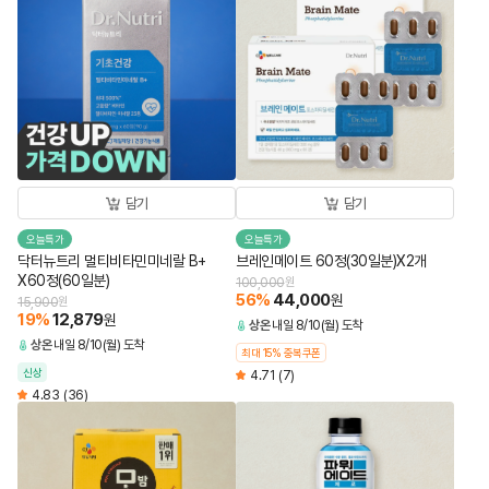
담기
담기
오늘특가
오늘특가
닥터뉴트리 멀티비타민미네랄 B+
브레인메이트 60정(30일분)X2개
X60정(60일분)
100,000
원
56
%
44,000
원
15,900
원
19
%
12,879
원
상온
내일 8/10(월) 도착
상온
내일 8/10(월) 도착
최대 15% 중복쿠폰
신상
4.71
(7)
4.83
(36)