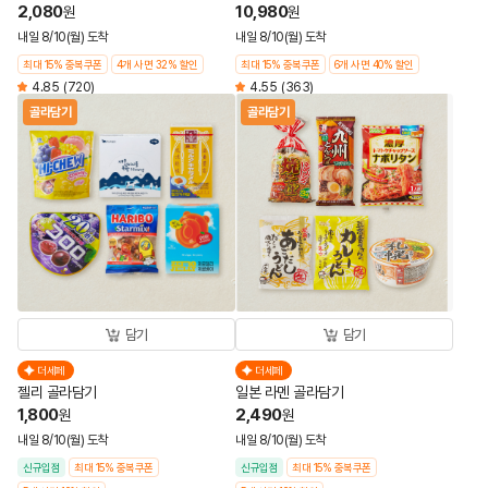
2,080
10,980
원
원
내일 8/10(월) 도착
내일 8/10(월) 도착
최대 15% 중복쿠폰
4개 사면 32% 할인
최대 15% 중복쿠폰
6개 사면 40% 할인
4.85
(720)
4.55
(363)
골라담기
골라담기
담기
담기
더세페
더세페
젤리 골라담기
일본 라멘 골라담기
1,800
2,490
원
원
내일 8/10(월) 도착
내일 8/10(월) 도착
신규입점
최대 15% 중복쿠폰
신규입점
최대 15% 중복쿠폰