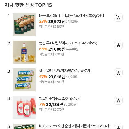
지금 핫한 신상 TOP 15
1
[든든보양 SET]비비고 윤주모 삼계탕 850gX4개
니 담기
장바
23%
39,978
원
51,920
원
적립금 최대 3,997원
2
햇반 루피니빈 보리차 500mlX24개(1box)
니 담기
장바
65%
21,000
원
60,000
원
적립금 최대 2,100원
3
칼보 올리브오일참치65GX3번들X3개
니 담기
장바
47%
23,818
원
44,940
원
적립금 최대 2,381원
4
땡모반 수박주스 200mlX10개
니 담기
장바
7%
32,736
원
35,200
원
적립금 최대 3,273원
5
비비고 노르웨이산 순살고등어 레몬제스트 60gX4개
니 담기
장바