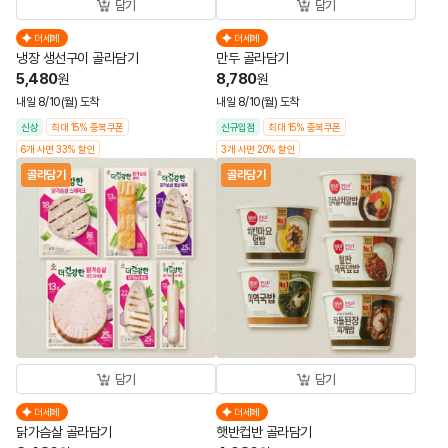
담기
담기
더세페
더세페
냉장 생선구이 골라담기
만두 골라담기
5,480
8,780
원
원
내일 8/10(월) 도착
내일 8/10(월) 도착
신상
최대 15% 중복쿠폰
신규입점
최대 15% 중복쿠폰
6개 사면 33% 할인
3개 사면 20% 할인
골라담기
골라담기
담기
담기
더세페
더세페
닭가슴살 골라담기
햇반컵반 골라담기