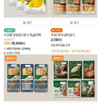
담기
담기
오늘특가
더세페
이츠웰 냉동골드망고 1kgX3팩
국·탕·찌개 골라담기
2,180
21,800
원
원
13
%
18,966
원
내일 8/10(월) 도착
냉동
무료배송
업체배송
최대 15% 중복쿠폰
10개 사면 40% 할인
4.65
(130)
골라담기
골라담기