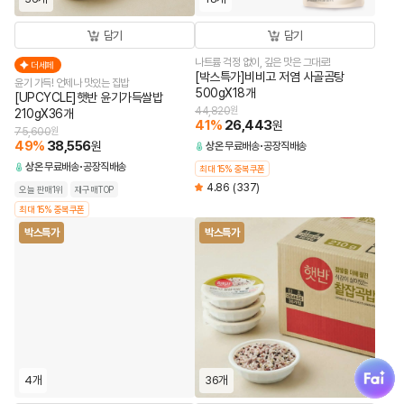
담기
담기
나트륨 걱정 없이, 깊은 맛은 그대로!
더세페
[박스특가]비비고 저염 사골곰탕
윤기 가득! 언제나 맛있는 집밥
500gX18개
[UPCYCLE]햇반 윤기가득쌀밥
44,820
원
210gX36개
41
%
26,443
원
75,600
원
49
%
38,556
원
상온
무료배송
공장직배송
상온
무료배송
공장직배송
최대 15% 중복쿠폰
4.86
(337)
오늘 판매1위
재구매TOP
최대 15% 중복쿠폰
박스특가
박스특가
fai
4개
36개