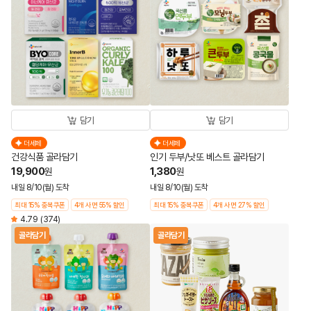
담기
담기
더세페
더세페
건강식품 골라담기
인기 두부/낫또 베스트 골라담기
19,900
1,380
원
원
내일 8/10(월) 도착
내일 8/10(월) 도착
최대 15% 중복쿠폰
4개 사면 55% 할인
최대 15% 중복쿠폰
4개 사면 27% 할인
4.79
(374)
골라담기
골라담기