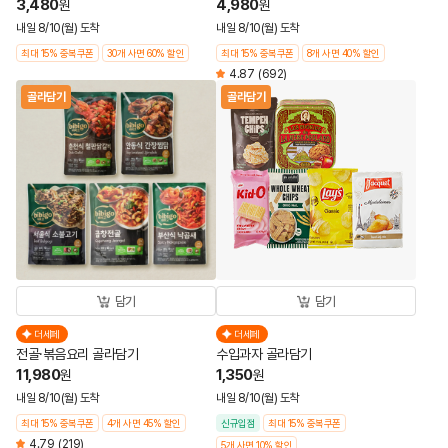
3,480
4,980
원
원
내일 8/10(월) 도착
내일 8/10(월) 도착
최대 15% 중복쿠폰
30개 사면 60% 할인
최대 15% 중복쿠폰
8개 사면 40% 할인
4.87
(692)
골라담기
골라담기
담기
담기
더세페
더세페
전골·볶음요리 골라담기
수입과자 골라담기
11,980
1,350
원
원
내일 8/10(월) 도착
내일 8/10(월) 도착
최대 15% 중복쿠폰
4개 사면 45% 할인
신규입점
최대 15% 중복쿠폰
4.79
(219)
5개 사면 10% 할인