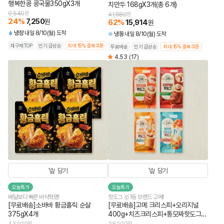
행복한콩 콩국물350gX3개
치만두 168gX3개(총 6개)
9,540
원
41,880
원
24
%
7,250
원
62
%
15,914
원
냉장
내일 8/10(월) 도착
냉동
내일 8/10(월) 도착
재구매TOP
인기 급상승
최대 15% 중복쿠폰
무료배송
인기 급상승
최대 15% 중복쿠폰
4.53
(17)
담기
담기
오늘특가
오늘특가
배달보다 빠른 바삭혁명!
핫도그 🥇1등 브랜드 고메!
[무료배송]소바바 황금홀릭 순살
[무료배송]고메 크리스피+오리지널
375gX4개
400g+치즈크리스피+통모짜핫도그
340g (총 4개)
원
원