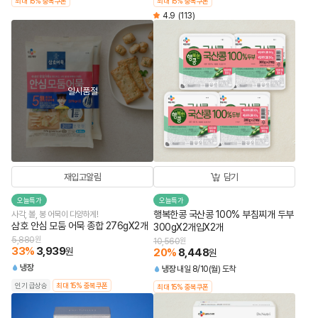
최대 15% 중복쿠폰
최대 15% 중복쿠폰
4.9
(113)
일시품절
재입고알림
담기
오늘특가
오늘특가
행복한콩 국산콩 100% 부침찌개 두부
사각, 볼, 봉 어묵이 다양하게!
삼호 안심 모둠 어묵 종합 276gX2개
300gX2개입X2개
5,880
원
10,560
원
33
%
3,939
원
20
%
8,448
원
냉장
냉장
내일 8/10(월) 도착
인기 급상승
최대 15% 중복쿠폰
최대 15% 중복쿠폰