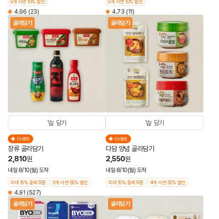
5개 사면 10% 할인
5개 사면 10% 할인
4.96
(23)
4.73
(11)
골라담기
골라담기
담기
담기
더세페
더세페
장류 골라담기
다담 양념 골라담기
2,810
2,550
원
원
내일 8/10(월) 도착
내일 8/10(월) 도착
최대 15% 중복쿠폰
3개 사면 55% 할인
최대 15% 중복쿠폰
4개 사면 50% 할인
4.91
(527)
골라담기
골라담기