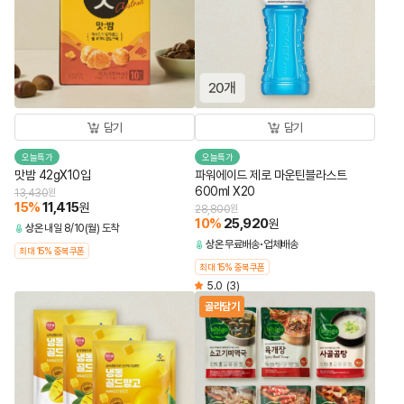
담기
담기
오늘특가
오늘특가
맛밤 42gX10입
파워에이드 제로 마운틴블라스트
600ml X20
13,430
원
15
%
11,415
원
28,800
원
10
%
25,920
원
상온
내일 8/10(월) 도착
상온
무료배송
업체배송
최대 15% 중복쿠폰
최대 15% 중복쿠폰
5.0
(3)
골라담기