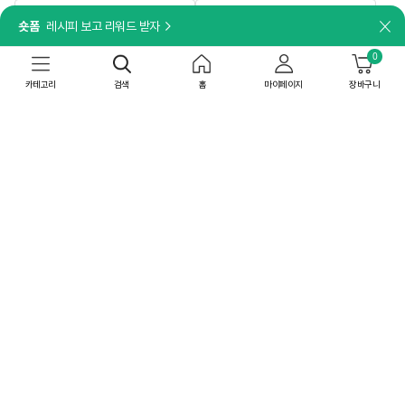
담기
담기
숏폼
레시피 보고 리워드 받자
닫
[일체형 손잡이]
더세페
[26추석 선물세트특가]한뿌리 홍삼대
0
찹쌀을 더해 찰진 식감이 살아있는 찰잡곡
보 병 10입X4개
[박스특가]햇반 찰잡곡밥 210gX36개
카테고리
검색
홈
마이페이지
장바구니
159,600
원
99,000
원
50
%
79,800
원
55
%
44,550
원
상온
무료배송
상온
무료배송
공장직배송
최대 10% 중복쿠폰
재구매TOP
인기 급상승
최대 15% 중복쿠폰
4.88
(33)
박스특가
박스특가
48개
4개
담기
담기
[박스특가]비비고 한달 직화 참기름 김
[일체형 손잡이]