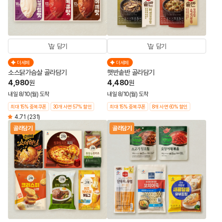
담기
담기
더세페
더세페
소스닭가슴살 골라담기
햇반솥반 골라담기
4,980
4,480
원
원
내일 8/10(월) 도착
내일 8/10(월) 도착
최대 15% 중복쿠폰
30개 사면 57% 할인
최대 15% 중복쿠폰
8개 사면 60% 할인
4.71
(231)
골라담기
골라담기