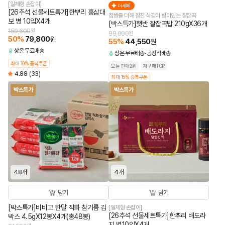
[일체형 손잡이]
더세페
[26추석 선물세트특가]한뿌리 홍삼대
찹쌀을 더해 찰진 식감이 살아있는 찰잡곡
보 병 10입X4개
[박스특가]햇반 찰잡곡밥 210gX36개
159,600
원
99,000
원
50
%
79,800
원
55
%
44,550
원
상온
무료배송
상온
무료배송
공장직배송
최대 10% 중복쿠폰
오늘 판매2위
재구매TOP
4.88
(33)
최대 15% 중복쿠폰
박스특가
박스특가
48개
4개
담기
담기
[박스특가]비비고 한달 직화 참기름 김
[일체형 손잡이]
[26추석 선물세트특가]한뿌리 배도라
박스 4.5gX12봉X4개(총48봉)
지 병10입X4개