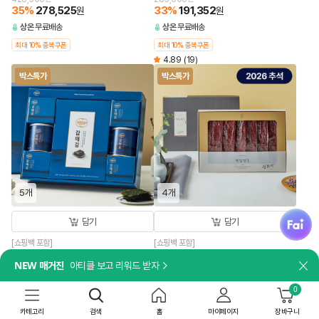
35
%
278,525
33
%
191,352
원
원
상온
무료배송
상온
무료배송
최대 10% 중복쿠폰
최대 10% 중복쿠폰
4.89
(19)
박스특가
박스특가
5개
4개
fai
담기
담기
[쇼핑백 포함]
[쇼핑백 포함]
[26추석 선물세트특가]비비고 감태김
[26추석 선물세트특가]제일명인 한우
NEW 매거진
아티클 보고 리워드 받자
혼합 1호X5개
육포X4개
닫
244,500
원
349,600
원
0
33
%
163,815
23
%
269,192
원
원
상온
무료배송
상온
무료배송
카테고리
검색
홈
마이페이지
장바구니