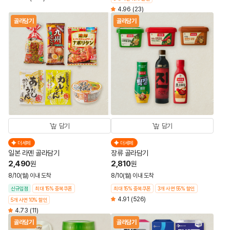
4.96
(23)
골라담기
골라담기
담기
담기
더세페
더세페
일본 라멘 골라담기
장류 골라담기
2,490
2,810
원
원
8/10(월) 이내 도착
8/10(월) 이내 도착
신규입점
최대 15% 중복쿠폰
최대 15% 중복쿠폰
3개 사면 55% 할인
4.91
(526)
5개 사면 10% 할인
4.73
(11)
골라담기
골라담기