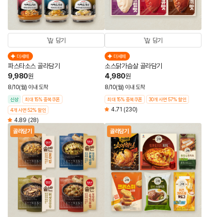
담기
담기
더세페
더세페
파스타소스 골라담기
소스닭가슴살 골라담기
9,980
4,980
원
원
8/10(월) 이내 도착
8/10(월) 이내 도착
신상
최대 15% 중복쿠폰
최대 15% 중복쿠폰
30개 사면 57% 할인
4.71
(230)
4개 사면 52% 할인
4.89
(28)
골라담기
골라담기