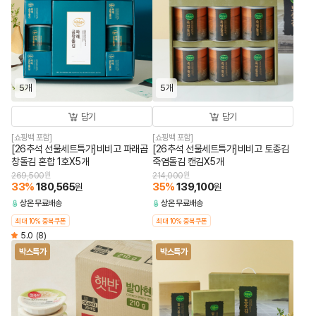
5개
5개
담기
담기
[쇼핑백 포함]
[쇼핑백 포함]
[26추석 선물세트특가]비비고 파래곱
[26추석 선물세트특가]비비고 토종김
창돌김 혼합 1호X5개
죽염돌김 캔김X5개
269,500
원
214,000
원
33
%
180,565
35
%
139,100
원
원
상온
무료배송
상온
무료배송
최대 10% 중복쿠폰
최대 10% 중복쿠폰
5.0
(8)
박스특가
박스특가