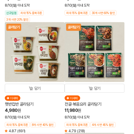
8/10(월) 이내 도착
8/10(월) 이내 도착
신규입점
최대 15% 중복쿠폰
최대 15% 중복쿠폰
30개 사면 60% 할인
3개 사면 20% 할인
골라담기
골라담기
담기
담기
더세페
더세페
햇반컵반 골라담기
전골·볶음요리 골라담기
4,980
11,980
원
원
8/10(월) 이내 도착
8/10(월) 이내 도착
최대 15% 중복쿠폰
8개 사면 40% 할인
최대 15% 중복쿠폰
4개 사면 45% 할인
4.87
(691)
4.79
(218)