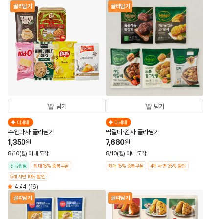
골라담기
골라담기
담기
담기
더세페
더세페
수입과자 골라담기
떡갈비·완자 골라담기
1,350
7,680
원
원
8/10(월) 이내 도착
8/10(월) 이내 도착
신규입점
최대 15% 중복쿠폰
최대 15% 중복쿠폰
4개 사면 35% 할인
5개 사면 10% 할인
4.44
(16)
골라담기
골라담기