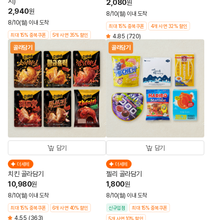
지)
2,080
원
2,940
원
8/10(월) 이내 도착
8/10(월) 이내 도착
최대 15% 중복쿠폰
4개 사면 32% 할인
최대 15% 중복쿠폰
5개 사면 35% 할인
4.85
(720)
골라담기
골라담기
담기
담기
더세페
더세페
치킨 골라담기
젤리 골라담기
10,980
1,800
원
원
8/10(월) 이내 도착
8/10(월) 이내 도착
최대 15% 중복쿠폰
6개 사면 40% 할인
신규입점
최대 15% 중복쿠폰
4.55
(363)
5개 사면 10% 할인