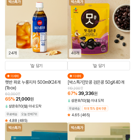
박스특가
박스특가
24개
40개
담기
담기
더세페
더세페
햇반 파로 누룽지차 500mlX24개
[박스특가]맛콩 검은콩 50gX40개
(1box)
119,200
원
67
%
39,336
원
60,000
원
65
%
21,000
원
상온
8/10(월) 이내 도착
상온
8/10(월) 이내 도착
무료배송
최대 15% 중복쿠폰
무료배송
오늘 판매7위
4.65
(465)
4.88
(485)
박스특가
박스특가