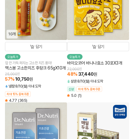
10개
담기
담기
오늘특가
오늘특가
바이오코어 바나나효소 30포X3개
입 안 가득 퍼지는 고소한 치즈 풍미!
맥스봉 고소한치즈 후랑크 65gX10개
72,000
원
48
%
37,440
원
25,000
원
57
%
10,750
원
상온
8/10(월) 이내 도착
냉장
8/10(월) 이내 도착
신상
최대 15% 중복쿠폰
최대 15% 중복쿠폰
5.0
(1)
4.77
(365)