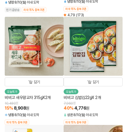
냉장
8/10(월) 이내 도착
냉장
8/10(월) 이내 도착
최대 15% 중복쿠폰
인기 급상승
최대 15% 중복쿠폰
4.79
(173)
담기
담기
오늘특가
오늘특가
비비고 새우왕교자 315gX2개
비비고 김밥김22gX 2개
10,480
원
7,960
원
15
%
8,908
40
%
4,776
원
원
냉동
8/10(월) 이내 도착
상온
8/10(월) 이내 도착
최대 15% 중복쿠폰
최대 15% 중복쿠폰