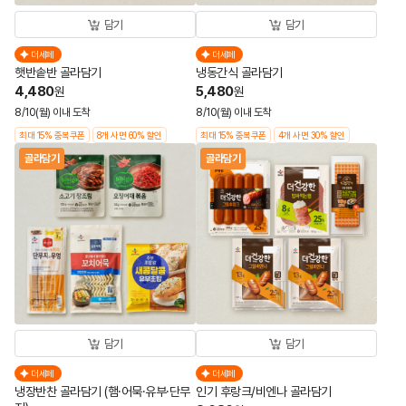
담기
담기
더세페
더세페
햇반솥반 골라담기
냉동간식 골라담기
4,480
5,480
원
원
8/10(월) 이내 도착
8/10(월) 이내 도착
최대 15% 중복쿠폰
8개 사면 60% 할인
최대 15% 중복쿠폰
4개 사면 30% 할인
골라담기
골라담기
담기
담기
더세페
더세페
냉장반찬 골라담기 (햄·어묵·유부·단무
인기 후랑크/비엔나 골라담기