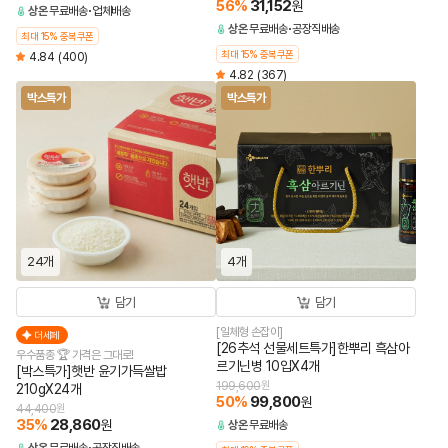
56
%
31,152
원
상온
무료배송
업체배송
상온
무료배송
공장직배송
최대 15% 중복쿠폰
최대 15% 중복쿠폰
4.84
(400)
4.82
(367)
박스특가
박스특가
24개
4개
담기
담기
[일체형 손잡이]
더세페
[26추석 선물세트특가]한뿌리 흑삼아
우수품종 🏆 가격은 그대로!
르기닌병 10입X4개
[박스특가]햇반 윤기가득쌀밥
199,600
원
210gX24개
50
%
99,800
원
44,400
원
35
%
28,860
원
상온
무료배송