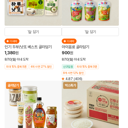
담기
담기
더세페
더세페
인기 두부/낫또 베스트 골라담기
아이음료 골라담기
1,380
900
원
원
8/10(월) 이내 도착
8/10(월) 이내 도착
최대 15% 중복쿠폰
4개 사면 27% 할인
신규입점
최대 15% 중복쿠폰
8개 사면 12% 할인
4.87
(406)
골라담기
박스특가