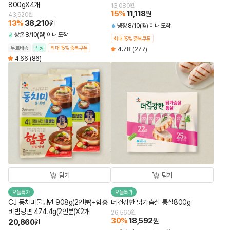
800gX4개
13,080
원
15
%
11,118
원
43,920
원
13
%
38,210
원
냉장
8/10(월) 이내 도착
상온
8/10(월) 이내 도착
최대 15% 중복쿠폰
무료배송
신상
최대 15% 중복쿠폰
4.78
(277)
4.66
(86)
담기
담기
오늘특가
오늘특가
CJ 동치미물냉면 908g(2인분)+함흥
더건강한 닭가슴살 통살800g
비빔냉면 474.4g(2인분)X2개
26,560
원
30
%
18,592
원
20,860
원