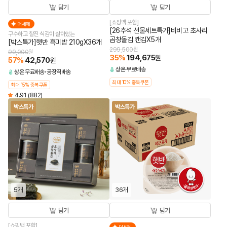
담기
담기
[쇼핑백 포함]
더세페
[26추석 선물세트특가]비비고 초사리
구수하고 찰진 식감이 살아있는
곱창돌김 캔김X5개
[박스특가]햇반 흑미밥 210gX36개
299,500
원
99,000
원
35
%
194,675
원
57
%
42,570
원
상온
무료배송
상온
무료배송
공장직배송
최대 10% 중복쿠폰
최대 15% 중복쿠폰
4.91
(882)
박스특가
박스특가
5개
36개
담기
담기
[쇼핑백 포함]