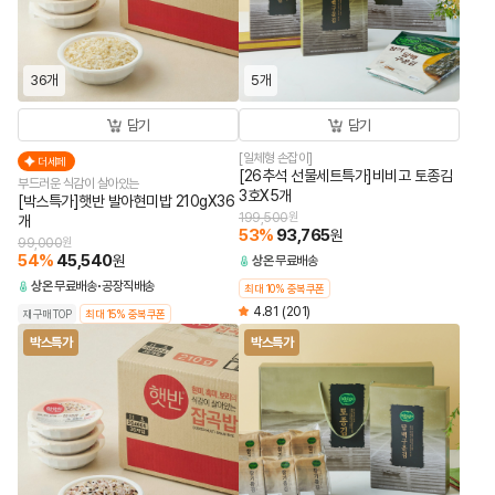
36개
5개
담기
담기
[일체형 손잡이]
더세페
[26추석 선물세트특가]비비고 토종김
부드러운 식감이 살아있는
3호X5개
[박스특가]햇반 발아현미밥 210gX36
199,500
원
개
53
%
93,765
원
99,000
원
54
%
45,540
원
상온
무료배송
상온
무료배송
공장직배송
최대 10% 중복쿠폰
4.81
(201)
재구매TOP
최대 15% 중복쿠폰
박스특가
박스특가