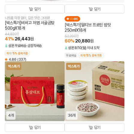
담기
담기
나트륨 걱정 없이, 깊은 맛은 그대로!
더세페
[박스특가]비비고 저염 사골곰탕
[박스특가]얼티브 프로틴 밤맛
500gX18개
250mlX18개
44,820
원
52,200
원
41
%
26,443
원
60
%
20,880
원
상온
무료배송
공장직배송
상온
8/10(월) 이내 도착
최대 15% 중복쿠폰
무료배송
최대 15% 중복쿠폰
4.86
(337)
박스특가
박스특가
4개
36개
담기
담기