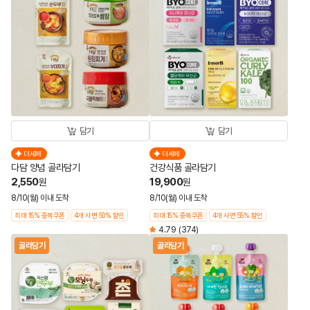
담기
담기
더세페
더세페
다담 양념 골라담기
건강식품 골라담기
2,550
19,900
원
원
8/10(월) 이내 도착
8/10(월) 이내 도착
최대 15% 중복쿠폰
4개 사면 50% 할인
최대 15% 중복쿠폰
4개 사면 55% 할인
4.79
(374)
골라담기
골라담기