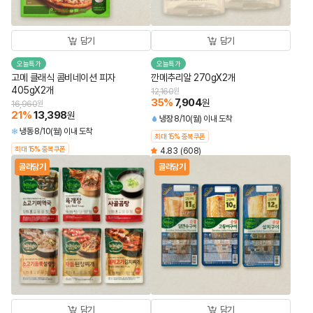
담기
담기
오늘특가
오늘특가
고메 클래식 콤비네이션 피자
깐메추리알 270gX2개
405gX2개
12,160
원
35
%
7,904
원
16,960
원
21
%
13,398
원
냉장
8/10(월) 이내 도착
냉동
8/10(월) 이내 도착
최대 15% 중복쿠폰
최대 15% 중복쿠폰
4.83
(608)
골라담기
골라담기
담기
담기