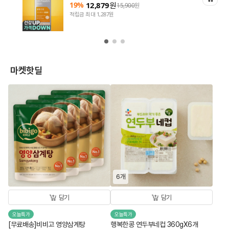
19%
12,879
원
15,900
원
적립금 최대 1,287원
마켓핫딜
6개
담기
담기
오늘특가
오늘특가
[무료배송]비비고 영양삼계탕
행복한콩 연두부네컵 360gX6개