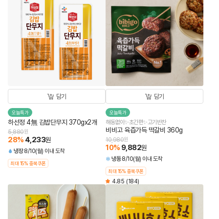
담기
담기
오늘특가
오늘특가
하선정 4無 김밥단무지 370gx2개
해동없이✨초간편✨고기반찬
비비고 육즙가득 떡갈비 360g
5,880
원
28
%
4,233
원
10,980
원
10
%
9,882
원
냉장
8/10(월) 이내 도착
냉동
8/10(월) 이내 도착
최대 15% 중복쿠폰
최대 15% 중복쿠폰
4.85
(184)