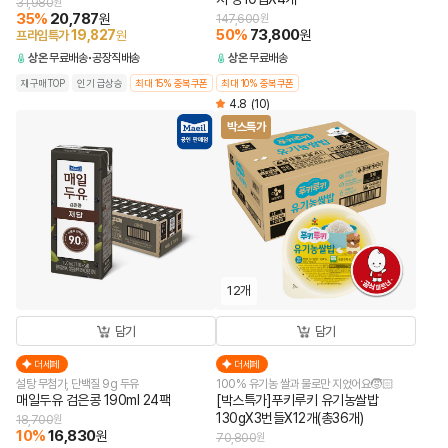
31,980
원
35
%
20,787
원
147,600
원
50
%
73,800
19,827
원
프라임특가
원
상온
무료배송
공장직배송
상온
무료배송
재구매TOP
인기 급상승
최대 15% 중복쿠폰
최대 10% 중복쿠폰
4.8
(10)
박스특가
12개
담기
담기
더세페
더세페
설탕 무첨가, 단백질 9g 두유
100% 유기농 쌀과 물로만 지었어요🧒🏻
매일두유 검은콩 190ml 24팩
[박스특가]푸키루키 유기농쌀밥
130gX3번들X12개(총36개)
18,700
원
10
%
16,830
원
70,800
원