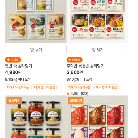
담기
담기
더세페
더세페
햇반 죽 골라담기
주먹밥·볶음밥 골라담기
4,980
3,900
원
원
8/10(월) 이내 도착
8/10(월) 이내 도착
최대 15% 중복쿠폰
8개 사면 55% 할인
최대 15% 중복쿠폰
8개 사면 40% 할인
4.69
(623)
골라담기
골라담기