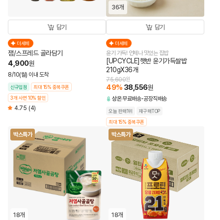
36개
담기
담기
더세페
더세페
잼/스프레드 골라담기
윤기 가득! 언제나 맛있는 집밥
[UPCYCLE]햇반 윤기가득쌀밥
4,900
원
210gX36개
8/10(월) 이내 도착
75,600
원
49
%
38,556
원
신규입점
최대 15% 중복쿠폰
3개 사면 10% 할인
상온
무료배송
공장직배송
4.75
(4)
오늘 판매1위
재구매TOP
최대 15% 중복쿠폰
박스특가
박스특가
18개
18개