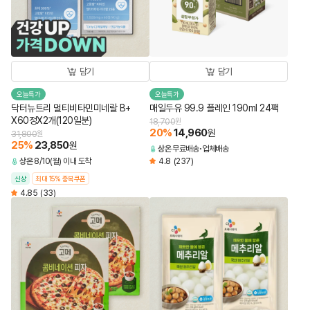
담기
담기
오늘특가
오늘특가
닥터뉴트리 멀티비타민미네랄 B+
매일두유 99.9 플레인 190ml 24팩
X60정X2개(120일분)
18,700
원
20
%
14,960
원
31,800
원
25
%
23,850
원
상온
무료배송
업체배송
상온
8/10(월) 이내 도착
4.8
(237)
신상
최대 15% 중복쿠폰
4.85
(33)