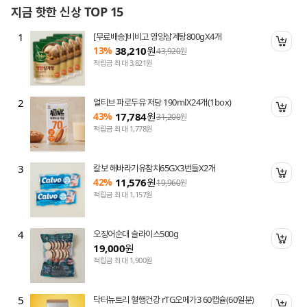
지금 핫한 신상 TOP 15
1
[무료배송]비비고 영양삼계탕800gX4개
니 담기
장바
13%
38,210
원
43,920
원
적립금 최대 3,821원
2
얼티브 파로두유 저당 190mlX24개(1box)
니 담기
장바
43%
17,784
원
31,200
원
적립금 최대 1,778원
3
칼보 해바라기유참치65GX3번들X2개
니 담기
장바
42%
11,576
원
19,960
원
적립금 최대 1,157원
4
오징어순대 슬라이스500g
니 담기
장바
19,000
원
적립금 최대 1,900원
5
닥터뉴트리 혈행건강 rTG오메가3 60캡슐(60일분)
니 담기
장바