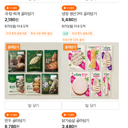
더세페
더세페
국·탕·찌개 골라담기
냉장 생선구이 골라담기
2,180
5,480
원
원
8/10(월) 이내 도착
8/10(월) 이내 도착
최대 15% 중복쿠폰
10개 사면 40% 할인
신상
최대 15% 중복쿠폰
6개 사면 33% 할인
골라담기
골라담기
담기
담기
더세페
더세페
만두 골라담기
닭가슴살 골라담기
8,780
3,480
원
원