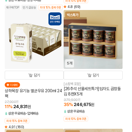
상온
무료배송
공장직배송
최대 10% 중복쿠폰
4.8
(69)
재구매TOP
인기 급상승
최대 15% 중복쿠폰
박스특가
5개
담기
담기
[쇼핑백 포함]
더세페
[26추석 선물세트특가]임자도 곱창돌
상하목장 유기농 멸균우유 200ml 24
김 8캔X5개
팩
379,500
원
27,900
원
35
%
246,675
원
11
%
24,831
원
상온
무료배송
상온
무료배송
업체배송
최대 10% 중복쿠폰
최대 15% 중복쿠폰
4.91
(160)