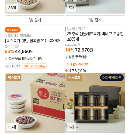
36개
5개
담기
담기
[일체형 손잡이]
더세페
[26추석 선물세트특가]비비고 토종김
소믈리에의 황금배합!
1호X5개
[박스특가]햇반 잡곡밥 210gX36개
84,500
원
99,000
원
14
%
72,670
원
55
%
44,550
원
상온
무료배송
상온
무료배송
공장직배송
최대 10% 중복쿠폰
재구매TOP
최대 15% 중복쿠폰
4.78
(100)
박스특가
박스특가
36개
5개