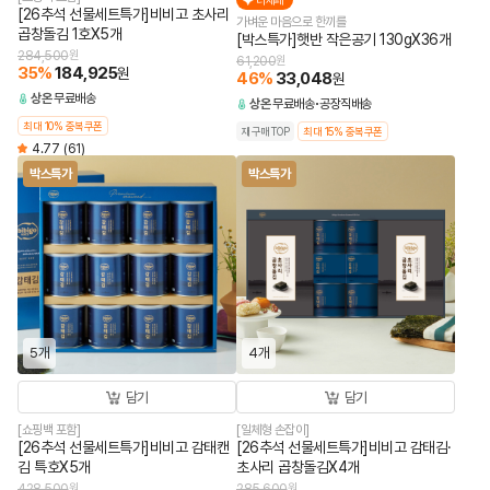
더세페
[26추석 선물세트특가]비비고 초사리
가벼운 마음으로 한끼를
곱창돌김 1호X5개
[박스특가]햇반 작은공기 130gX36개
284,500
원
61,200
원
35
%
184,925
원
46
%
33,048
원
상온
무료배송
상온
무료배송
공장직배송
최대 10% 중복쿠폰
재구매TOP
최대 15% 중복쿠폰
4.77
(61)
박스특가
박스특가
5개
4개
담기
담기
[쇼핑백 포함]
[일체형 손잡이]
[26추석 선물세트특가]비비고 감태캔
[26추석 선물세트특가]비비고 감태김·
김 특호X5개
초사리 곱창돌김X4개
428,500
원
285,600
원