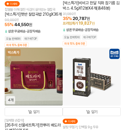
[박스특가]비비고 한달 직화 참기름 김
더세페
박스 4.5gX12봉X4개(총48봉)
찹쌀을 더해 찰진 식감이 살아있는 찰잡곡
[박스특가]햇반 찰잡곡밥 210gX36개
31,980
원
35
%
20,787
원
99,000
원
19,827
프라임특가
원
55
%
44,550
원
상온
무료배송
공장직배송
상온
무료배송
공장직배송
오늘 판매10위
재구매TOP
오늘 판매6위
재구매TOP
최대 15% 중복쿠폰
최대 15% 중복쿠폰
박스특가
4개
담기
담기
[일체형 손잡이]
더세페
[26추석 선물세트특가]한뿌리 배도라
설탕 무첨가, 단백질 9g 두유