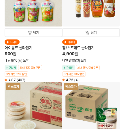
담기
담기
더세페
더세페
아이음료 골라담기
잼/스프레드 골라담기
900
4,900
원
원
내일 8/10(월) 도착
내일 8/10(월) 도착
신규입점
최대 15% 중복쿠폰
신규입점
최대 15% 중복쿠폰
8개 사면 12% 할인
3개 사면 10% 할인
4.87
(407)
4.75
(4)
박스특가
박스특가