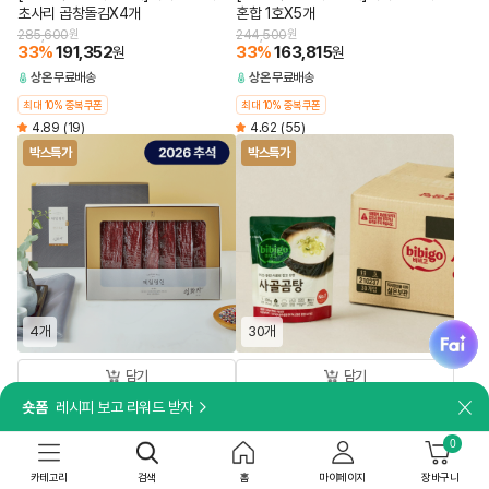
초사리 곱창돌김X4개
혼합 1호X5개
285,600
원
244,500
원
33
%
191,352
33
%
163,815
원
원
상온
무료배송
상온
무료배송
최대 10% 중복쿠폰
최대 10% 중복쿠폰
4.89
(19)
4.62
(55)
박스특가
박스특가
fai
4개
30개
담기
담기
숏폼
레시피 보고 리워드 받자
[쇼핑백 포함]
8시간 고아내어 깊고 진한 국물 맛
닫
[26추석 선물세트특가]제일명인 한우
[박스특가]비비고 사골곰탕 300gX30
0
육포X4개
개
349,600
원
49,500
원
카테고리
검색
홈
마이페이지
장바구니
23
%
269,192
39
%
30,195
원
원