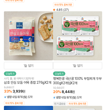
최대 15% 중복쿠폰
최대 15% 중복쿠폰
4.85
(27)
담기
담기
오늘특가
오늘특가
행복한콩 국산콩 100% 부침찌개 두부
사각, 볼, 봉 어묵이 다양하게!
삼호 안심 모둠 어묵 종합 276gX2개
300gX2개입X2개
5,880
원
10,560
원
33
%
3,939
원
20
%
8,448
원
냉장
내일 8/10(월) 도착
냉장
내일 8/10(월) 도착
최대 15% 중복쿠폰
인기 급상승
최대 15% 중복쿠폰