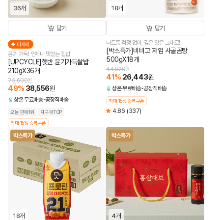
36개
18개
담기
담기
나트륨 걱정 없이, 깊은 맛은 그대로!
더세페
[박스특가]비비고 저염 사골곰탕
윤기 가득! 언제나 맛있는 집밥
500gX18개
[UPCYCLE]햇반 윤기가득쌀밥
44,820
원
210gX36개
41
%
26,443
원
75,600
원
49
%
38,556
원
상온
무료배송
공장직배송
상온
무료배송
공장직배송
최대 15% 중복쿠폰
4.86
(337)
오늘 판매1위
재구매TOP
최대 15% 중복쿠폰
박스특가
박스특가
18개
4개