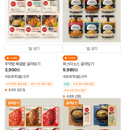
담기
담기
더세페
더세페
주먹밥·볶음밥 골라담기
파스타소스 골라담기
3,900
9,980
원
원
내일 8/10(월) 도착
내일 8/10(월) 도착
최대 15% 중복쿠폰
8개 사면 40% 할인
신상
최대 15% 중복쿠폰
4.69
(623)
4개 사면 52% 할인
4.89
(28)
골라담기
골라담기