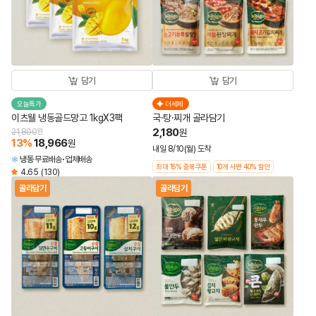
담기
담기
오늘특가
더세페
이츠웰 냉동골드망고 1kgX3팩
국·탕·찌개 골라담기
2,180
21,800
원
원
13
%
18,966
원
내일 8/10(월) 도착
냉동
무료배송
업체배송
최대 15% 중복쿠폰
10개 사면 40% 할인
4.65
(130)
골라담기
골라담기