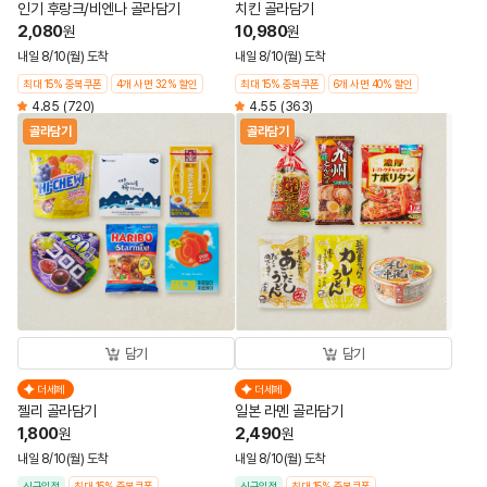
인기 후랑크/비엔나 골라담기
치킨 골라담기
2,080
10,980
원
원
내일 8/10(월) 도착
내일 8/10(월) 도착
최대 15% 중복쿠폰
4개 사면 32% 할인
최대 15% 중복쿠폰
6개 사면 40% 할인
4.85
(720)
4.55
(363)
골라담기
골라담기
담기
담기
더세페
더세페
젤리 골라담기
일본 라멘 골라담기
1,800
2,490
원
원
내일 8/10(월) 도착
내일 8/10(월) 도착
신규입점
최대 15% 중복쿠폰
신규입점
최대 15% 중복쿠폰