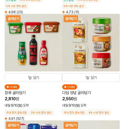
5개 사면 10% 할인
5개 사면 10% 할인
4.96
(23)
4.73
(11)
골라담기
골라담기
담기
담기
더세페
더세페
장류 골라담기
다담 양념 골라담기
2,810
2,550
원
원
내일 8/10(월) 도착
내일 8/10(월) 도착
최대 15% 중복쿠폰
3개 사면 55% 할인
최대 15% 중복쿠폰
4개 사면 50% 할인
4.91
(527)
골라담기
골라담기