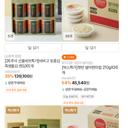
5개
36개
담기
담기
[쇼핑백 포함]
더세페
[26추석 선물세트특가]비비고 토종김
부드러운 식감이 살아있는
죽염돌김 캔김X5개
[박스특가]햇반 발아현미밥 210gX36
214,000
원
개
35
%
139,100
원
99,000
원
54
%
45,540
원
상온
무료배송
상온
무료배송
공장직배송
최대 10% 중복쿠폰
오늘 판매7위
재구매TOP
최대 15% 중복쿠폰
박스특가
박스특가