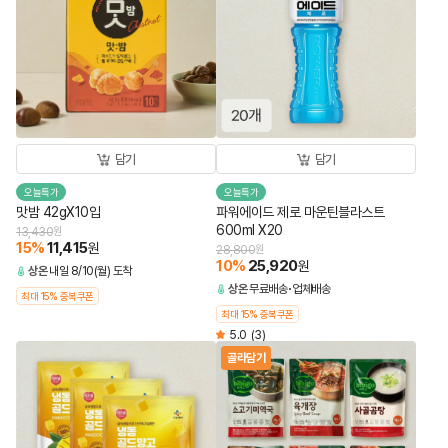
담기
담기
오늘특가
오늘특가
맛밤 42gX10입
파워에이드 제로 마운틴블라스트
600ml X20
13,430
원
15
%
11,415
원
28,800
원
10
%
25,920
원
상온
내일 8/10(월) 도착
상온
무료배송
업체배송
최대 15% 중복쿠폰
최대 15% 중복쿠폰
5.0
(3)
골라담기