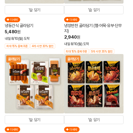
담기
담기
더세페
더세페
냉동간식 골라담기
냉장반찬 골라담기 (햄·어묵·유부·단무
지)
5,480
원
2,940
원
내일 8/10(월) 도착
내일 8/10(월) 도착
최대 15% 중복쿠폰
4개 사면 30% 할인
최대 15% 중복쿠폰
5개 사면 35% 할인
골라담기
골라담기
담기
담기
더세페
더세페