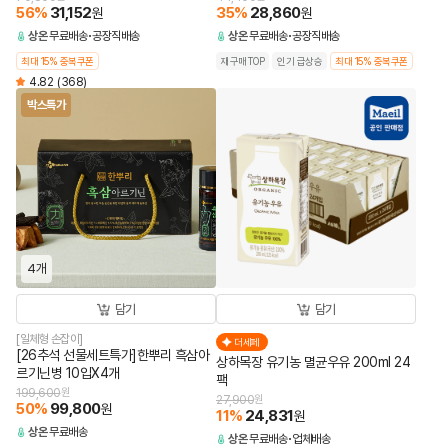
56
%
31,152
35
%
28,860
원
원
상온
무료배송
공장직배송
상온
무료배송
공장직배송
최대 15% 중복쿠폰
재구매TOP
인기 급상승
최대 15% 중복쿠폰
4.82
(368)
박스특가
4개
담기
담기
[일체형 손잡이]
더세페
[26추석 선물세트특가]한뿌리 흑삼아
상하목장 유기농 멸균우유 200ml 24
르기닌병 10입X4개
팩
199,600
원
27,900
원
50
%
99,800
원
11
%
24,831
원
상온
무료배송
상온
무료배송
업체배송