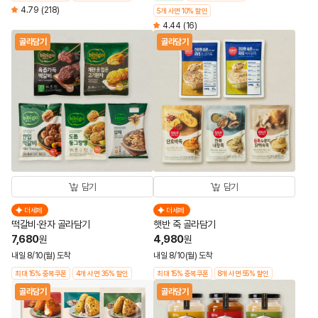
4.79
(218)
5개 사면 10% 할인
4.44
(16)
골라담기
골라담기
담기
담기
더세페
더세페
떡갈비·완자 골라담기
햇반 죽 골라담기
7,680
4,980
원
원
내일 8/10(월) 도착
내일 8/10(월) 도착
최대 15% 중복쿠폰
4개 사면 35% 할인
최대 15% 중복쿠폰
8개 사면 55% 할인
골라담기
골라담기