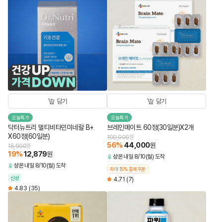
담기
담기
오늘특가
오늘특가
닥터뉴트리 멀티비타민미네랄 B+
브레인메이트 60정(30일분)X2개
X60정(60일분)
100,000
원
56
%
44,000
원
15,900
원
19
%
12,879
원
상온
내일 8/10(월) 도착
상온
내일 8/10(월) 도착
최대 15% 중복쿠폰
신상
4.71
(7)
4.83
(35)