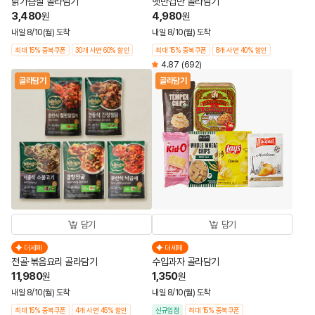
닭가슴살 골라담기
햇반컵반 골라담기
3,480
4,980
원
원
내일 8/10(월) 도착
내일 8/10(월) 도착
최대 15% 중복쿠폰
30개 사면 60% 할인
최대 15% 중복쿠폰
8개 사면 40% 할인
4.87
(692)
골라담기
골라담기
담기
담기
더세페
더세페
전골·볶음요리 골라담기
수입과자 골라담기
11,980
1,350
원
원
내일 8/10(월) 도착
내일 8/10(월) 도착
최대 15% 중복쿠폰
4개 사면 45% 할인
신규입점
최대 15% 중복쿠폰