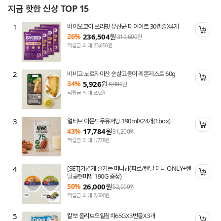
지금 핫한 신상 TOP 15
1
바이오코어 쓰리핏 유산균 다이어트 30캡슐X4개
니 담기
장바
26%
236,504
원
319,600
원
적립금 최대 23,650원
2
비비고 노르웨이산 순살고등어 레몬제스트 60g
니 담기
장바
34%
5,926
원
8,980
원
적립금 최대 592원
3
얼티브 아몬드두유저당 190mlX24개(1box)
니 담기
장바
43%
17,784
원
31,200
원
적립금 최대 1,778원
4
[SET]가볍게 즐기는 미니밥(파로/렌틸 미니 ONLY+렌
니 담기
장바
틸콩현미밥 190G 증정)
50%
26,000
원
52,000
원
적립금 최대 2,600원
5
칼보 올리브오일참치65GX3번들X3개
니 담기
장바