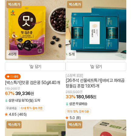
박스특가
박스특가
40개
5개
담기
담기
[쇼핑백 포함]
더세페
[26추석 선물세트특가]비비고 파래곱
[박스특가]맛콩 검은콩 50gX40개
창돌김 혼합 1호X5개
119,200
원
269,500
원
67
%
39,336
원
33
%
180,565
원
상온
내일 8/10(월) 도착
상온
무료배송
무료배송
최대 15% 중복쿠폰
최대 10% 중복쿠폰
4.65
(465)
5.0
(8)
박스특가
박스특가