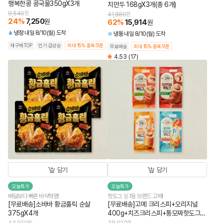
행복한콩 콩국물350gX3개
치만두 168gX3개(총 6개)
9,540
원
41,880
원
24
%
7,250
원
62
%
15,914
원
냉장
내일 8/10(월) 도착
냉동
내일 8/10(월) 도착
재구매TOP
인기 급상승
최대 15% 중복쿠폰
무료배송
최대 15% 중복쿠폰
4.53
(17)
담기
담기
오늘특가
오늘특가
배달보다 빠른 바삭혁명!
핫도그 🥇1등 브랜드 고메!
[무료배송]소바바 황금홀릭 순살
[무료배송]고메 크리스피+오리지널
375gX4개
400g+치즈크리스피+통모짜핫도그
340g (총 4개)
원
원