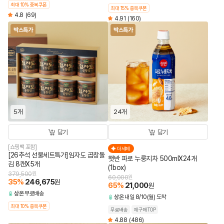
최대 10% 중복쿠폰
최대 15% 중복쿠폰
4.8
(69)
4.91
(160)
박스특가
박스특가
5개
24개
담기
담기
[쇼핑백 포함]
더세페
[26추석 선물세트특가]임자도 곱창돌
햇반 파로 누룽지차 500mlX24개
김 8캔X5개
(1box)
379,500
원
60,000
원
35
%
246,675
원
65
%
21,000
원
상온
무료배송
상온
내일 8/10(월) 도착
최대 10% 중복쿠폰
무료배송
재구매TOP
4.88
(486)