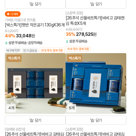
담기
담기
[쇼핑백 포함]
더세페
[26추석 선물세트특가]비비고 감태캔
가벼운 마음으로 한끼를
김 특호X5개
[박스특가]햇반 작은공기 130gX36개
428,500
원
61,200
원
35
%
278,525
원
46
%
33,048
원
상온
무료배송
상온
무료배송
공장직배송
최대 10% 중복쿠폰
재구매TOP
인기 급상승
최대 15% 중복쿠폰
박스특가
박스특가
4개
5개
담기
담기
[일체형 손잡이]
[쇼핑백 포함]
[26추석 선물세트특가]비비고 감태김·
[26추석 선물세트특가]비비고 감태김