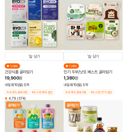
담기
담기
더세페
더세페
건강식품 골라담기
인기 두부/낫또 베스트 골라담기
19,900
1,380
원
원
내일 8/10(월) 도착
내일 8/10(월) 도착
최대 15% 중복쿠폰
4개 사면 55% 할인
최대 15% 중복쿠폰
4개 사면 27% 할인
4.79
(374)
골라담기
골라담기