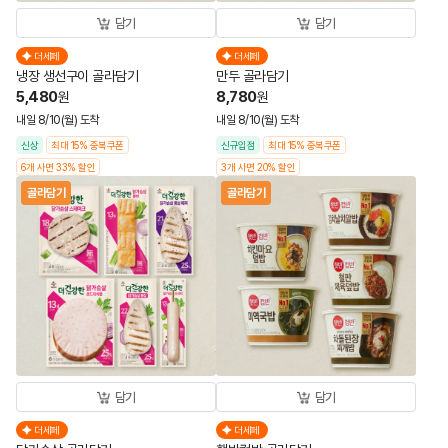
담기
담기
더세페
더세페
냉장 생선구이 골라담기
만두 골라담기
5,480
8,780
원
원
내일 8/10(월) 도착
내일 8/10(월) 도착
신상
최대 15% 중복쿠폰
신규입점
최대 15% 중복쿠폰
6개 사면 33% 할인
3개 사면 20% 할인
골라담기
골라담기
담기
담기
더세페
더세페