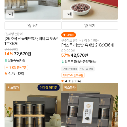
5개
36개
담기
담기
[일체형 손잡이]
더세페
[26추석 선물세트특가]비비고 토종김
구수하고 찰진 식감이 살아있는
1호X5개
[박스특가]햇반 흑미밥 210gX36개
84,500
원
99,000
원
14
%
72,670
원
57
%
42,570
원
상온
무료배송
상온
무료배송
공장직배송
최대 10% 중복쿠폰
오늘 판매8위
인기 급상승
4.78
(100)
최대 15% 중복쿠폰
4.91
(884)
박스특가
박스특가