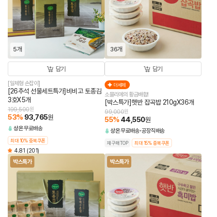
5개
36개
담기
담기
[일체형 손잡이]
더세페
[26추석 선물세트특가]비비고 토종김
소믈리에의 황금배합!
3호X5개
[박스특가]햇반 잡곡밥 210gX36개
199,500
원
99,000
원
53
%
93,765
원
55
%
44,550
원
상온
무료배송
상온
무료배송
공장직배송
최대 10% 중복쿠폰
재구매TOP
최대 15% 중복쿠폰
4.81
(201)
박스특가
박스특가