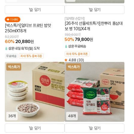
담기
담기
[일체형 손잡이]
더세페
[26추석 선물세트특가]한뿌리 홍삼대
[박스특가]얼티브 프로틴 밤맛
보 병 10입X4개
250mlX18개
159,600
원
52,200
원
50
%
79,800
원
60
%
20,880
원
상온
무료배송
상온
내일 8/10(월) 도착
최대 10% 중복쿠폰
무료배송
최대 15% 중복쿠폰
4.88
(33)
박스특가
박스특가
36개
48개
담기
담기