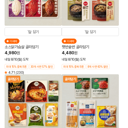
담기
담기
더세페
더세페
소스닭가슴살 골라담기
햇반솥반 골라담기
4,980
4,480
원
원
내일 8/10(월) 도착
내일 8/10(월) 도착
최대 15% 중복쿠폰
30개 사면 57% 할인
최대 15% 중복쿠폰
8개 사면 60% 할인
4.71
(230)
골라담기
골라담기