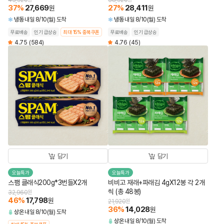
43,920
38,920
37
%
27,669
27
%
28,411
원
원
냉동
내일 8/10(월) 도착
냉동
내일 8/10(월) 도착
무료배송
인기 급상승
최대 15% 중복쿠폰
무료배송
인기 급상승
4.75
(584)
4.76
(45)
담기
담기
오늘특가
오늘특가
스팸 클래식200g*3번들X2개
비비고 재래+파래김 4gX12봉 각 2개
씩 (총 48봉)
32,960
원
46
%
17,798
원
21,920
원
36
%
14,028
원
상온
내일 8/10(월) 도착
상온
내일 8/10(월) 도착