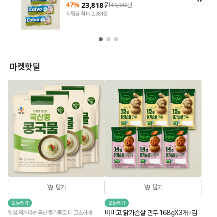
47%
23,818
원
44,940
원
적립금 최대 2,381원
마켓핫딜
담기
담기
오늘특가
오늘특가
비비고 닭가슴살 만두 168gX3개+김
안심 먹거리🌱국산 콩가루로 더 고소하게