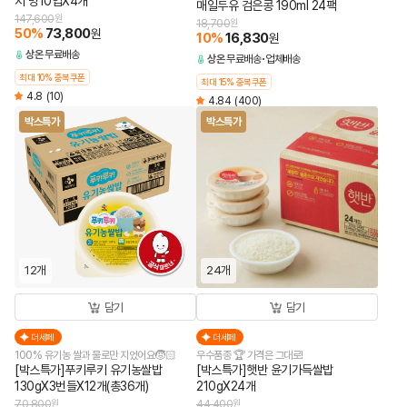
지 병10입X4개
매일두유 검은콩 190ml 24팩
147,600
원
18,700
원
50
%
73,800
원
10
%
16,830
원
상온
무료배송
상온
무료배송
업체배송
최대 10% 중복쿠폰
최대 15% 중복쿠폰
4.8
(10)
4.84
(400)
박스특가
박스특가
12개
24개
담기
담기
더세페
더세페
100% 유기농 쌀과 물로만 지었어요🧒🏻
우수품종 🏆 가격은 그대로!
[박스특가]푸키루키 유기농쌀밥
[박스특가]햇반 윤기가득쌀밥
130gX3번들X12개(총36개)
210gX24개
70,800
원
44,400
원