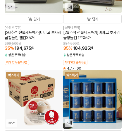
5개
5개
담기
담기
[쇼핑백 포함]
[쇼핑백 포함]
[26추석 선물세트특가]비비고 초사리
[26추석 선물세트특가]비비고 초사리
곱창돌김 캔김X5개
곱창돌김 1호X5개
299,500
원
284,500
원
35
%
194,675
35
%
184,925
원
원
상온
무료배송
상온
무료배송
최대 10% 중복쿠폰
최대 10% 중복쿠폰
4.77
(61)
박스특가
박스특가
36개
5개