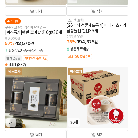
담기
담기
[쇼핑백 포함]
더세페
[26추석 선물세트특가]비비고 초사리
구수하고 찰진 식감이 살아있는
곱창돌김 캔김X5개
[박스특가]햇반 흑미밥 210gX36개
299,500
원
99,000
원
35
%
194,675
원
57
%
42,570
원
상온
무료배송
상온
무료배송
공장직배송
최대 10% 중복쿠폰
인기 급상승
최대 15% 중복쿠폰
4.91
(882)
박스특가
박스특가
5개
36개
담기
담기