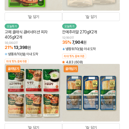
담기
담기
오늘특가
오늘특가
고메 클래식 콤비네이션 피자
깐메추리알 270gX2개
405gX2개
12,160
원
35
%
7,904
원
16,960
원
21
%
13,398
원
냉장
8/10(월) 이내 도착
냉동
8/10(월) 이내 도착
최대 15% 중복쿠폰
최대 15% 중복쿠폰
4.83
(608)
골라담기
골라담기
담기
담기