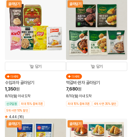
골라담기
골라담기
담기
담기
더세페
더세페
수입과자 골라담기
떡갈비·완자 골라담기
1,350
7,680
원
원
8/10(월) 이내 도착
8/10(월) 이내 도착
신규입점
최대 15% 중복쿠폰
최대 15% 중복쿠폰
4개 사면 35% 할인
5개 사면 10% 할인
4.44
(16)
골라담기
골라담기