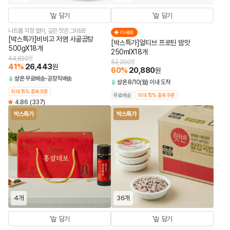
담기
담기
나트륨 걱정 없이, 깊은 맛은 그대로!
더세페
[박스특가]비비고 저염 사골곰탕
[박스특가]얼티브 프로틴 밤맛
500gX18개
250mlX18개
44,820
원
52,200
원
41
%
26,443
원
60
%
20,880
원
상온
무료배송
공장직배송
상온
8/10(월) 이내 도착
최대 15% 중복쿠폰
무료배송
최대 15% 중복쿠폰
4.86
(337)
박스특가
박스특가
4개
36개
담기
담기