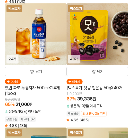
4.91
(160)
박스특가
박스특가
24개
40개
담기
담기
더세페
더세페
햇반 파로 누룽지차 500mlX24개
[박스특가]맛콩 검은콩 50gX40개
(1box)
119,200
원
67
%
39,336
원
60,000
원
65
%
21,000
원
상온
8/10(월) 이내 도착
상온
8/10(월) 이내 도착
무료배송
최대 15% 중복쿠폰
무료배송
재구매TOP
4.65
(465)
4.88
(485)
박스특가
박스특가