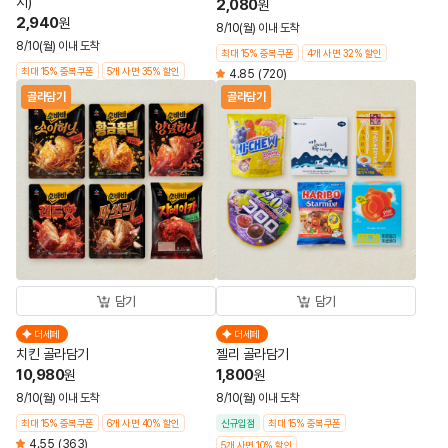
지)
2,080
원
2,940
원
8/10(월) 이내 도착
8/10(월) 이내 도착
최대 15% 중복쿠폰
4개 사면 32% 할인
최대 15% 중복쿠폰
5개 사면 35% 할인
4.85
(720)
골라담기
골라담기
담기
담기
더세페
더세페
치킨 골라담기
젤리 골라담기
10,980
1,800
원
원
8/10(월) 이내 도착
8/10(월) 이내 도착
최대 15% 중복쿠폰
6개 사면 40% 할인
신규입점
최대 15% 중복쿠폰
4.55
(363)
5개 사면 10% 할인