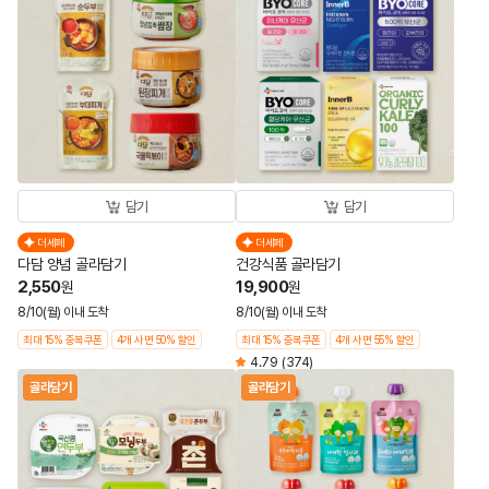
담기
담기
더세페
더세페
다담 양념 골라담기
건강식품 골라담기
2,550
19,900
원
원
8/10(월) 이내 도착
8/10(월) 이내 도착
최대 15% 중복쿠폰
4개 사면 50% 할인
최대 15% 중복쿠폰
4개 사면 55% 할인
4.79
(374)
골라담기
골라담기