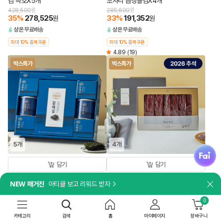
김 특호X5개
초사리 곱창돌김X4개
428,500
원
285,600
원
35
%
278,525
33
%
191,352
원
원
상온
무료배송
상온
무료배송
최대 10% 중복쿠폰
최대 10% 중복쿠폰
4.89
(19)
박스특가
박스특가
5개
4개
fai
담기
담기
[쇼핑백 포함]
[쇼핑백 포함]
NEW 매거진
아티클 보고 리워드 받자
[26추석 선물세트특가]비비고 감태김
[26추석 선물세트특가]제일명인 한우
닫
혼합 1호X5개
육포X4개
0
244,500
원
349,600
원
33
%
163,815
23
%
269,192
원
원
카테고리
검색
홈
마이페이지
장바구니