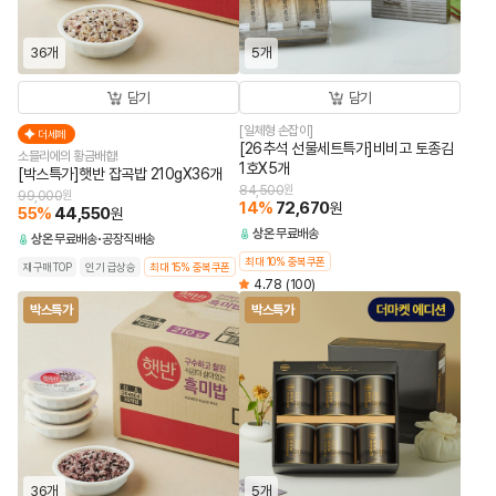
36개
5개
담기
담기
[일체형 손잡이]
더세페
[26추석 선물세트특가]비비고 토종김
소믈리에의 황금배합!
1호X5개
[박스특가]햇반 잡곡밥 210gX36개
84,500
원
99,000
원
14
%
72,670
원
55
%
44,550
원
상온
무료배송
상온
무료배송
공장직배송
최대 10% 중복쿠폰
재구매TOP
인기 급상승
최대 15% 중복쿠폰
4.78
(100)
박스특가
박스특가
36개
5개