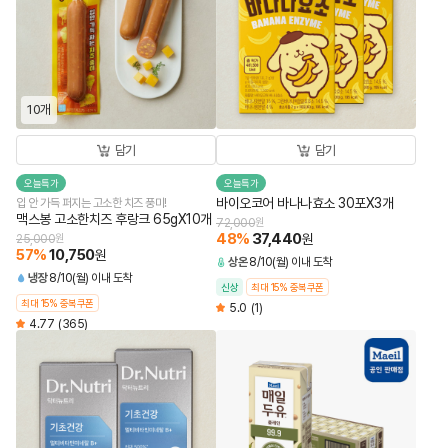
10개
담기
담기
오늘특가
오늘특가
바이오코어 바나나효소 30포X3개
입 안 가득 퍼지는 고소한 치즈 풍미!
맥스봉 고소한치즈 후랑크 65gX10개
72,000
원
48
%
37,440
원
25,000
원
57
%
10,750
원
상온
8/10(월) 이내 도착
냉장
8/10(월) 이내 도착
신상
최대 15% 중복쿠폰
최대 15% 중복쿠폰
5.0
(1)
4.77
(365)