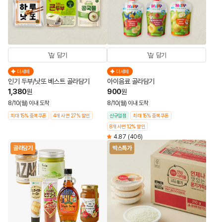
담기
담기
더세페
더세페
인기 두부/낫또 베스트 골라담기
아이음료 골라담기
1,380
900
원
원
8/10(월) 이내 도착
8/10(월) 이내 도착
최대 15% 중복쿠폰
4개 사면 27% 할인
신규입점
최대 15% 중복쿠폰
8개 사면 12% 할인
4.87
(406)
골라담기
박스특가