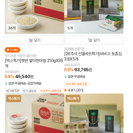
36개
5개
담기
담기
[일체형 손잡이]
더세페
[26추석 선물세트특가]비비고 토종김
부드러운 식감이 살아있는
3호X5개
[박스특가]햇반 발아현미밥 210gX36
199,500
원
개
53
%
93,765
원
99,000
원
54
%
45,540
원
상온
무료배송
상온
무료배송
공장직배송
최대 10% 중복쿠폰
4.81
(201)
재구매TOP
인기 급상승
최대 15% 중복쿠폰
박스특가
박스특가