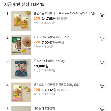
지금 핫한 신상 TOP 15
1
밸런스밀 치아바타 비프 콰트로치즈 420gX2개 (6입)
니 담기
장바
20%
24,768
원
30,960
원
적립금 최대 2,476원
2
비비고 들기름막국수2인 377g
니 담기
장바
22%
7,004
원
8,980
원
적립금 최대 700원
3
오징어순대 슬라이스500g
니 담기
장바
19,000
원
적립금 최대 1,900원
4
밸런스밀 치아바타 잠봉뵈르 390g (3입)
니 담기
장바
10%
13,932
원
15,480
원
적립금 최대 1,393원
5
JTC 용과 1입X2팩
니 담기
장바