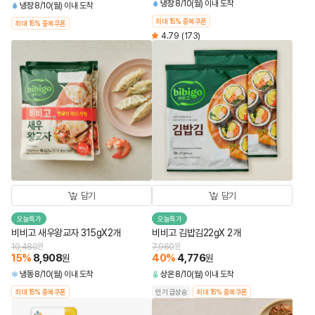
냉장
8/10(월) 이내 도착
냉장
8/10(월) 이내 도착
최대 15% 중복쿠폰
최대 15% 중복쿠폰
4.79
(173)
담기
담기
오늘특가
오늘특가
비비고 새우왕교자 315gX2개
비비고 김밥김22gX 2개
10,480
원
7,960
원
15
%
8,908
40
%
4,776
원
원
냉동
8/10(월) 이내 도착
상온
8/10(월) 이내 도착
최대 15% 중복쿠폰
인기 급상승
최대 15% 중복쿠폰