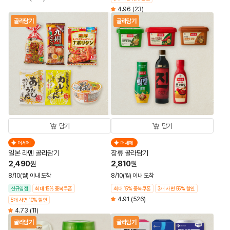
4.96
(23)
골라담기
골라담기
담기
담기
더세페
더세페
일본 라멘 골라담기
장류 골라담기
2,490
2,810
원
원
8/10(월) 이내 도착
8/10(월) 이내 도착
신규입점
최대 15% 중복쿠폰
최대 15% 중복쿠폰
3개 사면 55% 할인
4.91
(526)
5개 사면 10% 할인
4.73
(11)
골라담기
골라담기