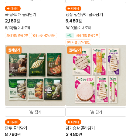
더세페
더세페
국·탕·찌개 골라담기
냉장 생선구이 골라담기
2,180
5,480
원
원
8/10(월) 이내 도착
8/10(월) 이내 도착
최대 15% 중복쿠폰
10개 사면 40% 할인
신상
최대 15% 중복쿠폰
6개 사면 33% 할인
골라담기
골라담기
담기
담기
더세페
더세페
만두 골라담기
닭가슴살 골라담기
8,780
3,480
원
원