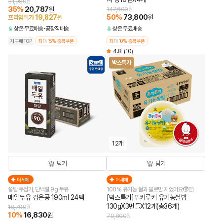
31,980
원
35
%
20,787
원
147,600
원
50
%
73,800
19,827
원
프라임특가
원
상온
무료배송
공장직배송
상온
무료배송
재구매TOP
최대 15% 중복쿠폰
최대 10% 중복쿠폰
4.8
(10)
박스특가
12개
담기
담기
더세페
더세페
설탕 무첨가, 단백질 9g 두유
100% 유기농 쌀과 물로만 지었어요🧒🏻
매일두유 검은콩 190ml 24팩
[박스특가]푸키루키 유기농쌀밥
130gX3번들X12개(총36개)
18,700
원
10
%
16,830
원
70,800
원