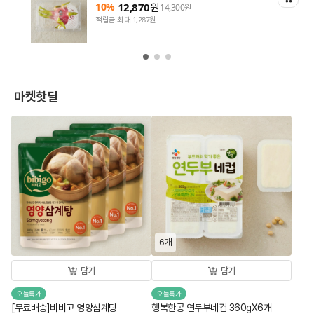
10%
12,870
원
14,300
원
적립금 최대 1,287원
마켓핫딜
6개
담기
담기
오늘특가
오늘특가
[무료배송]비비고 영양삼계탕
행복한콩 연두부네컵 360gX6개