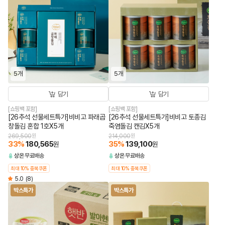
5개
5개
담기
담기
[쇼핑백 포함]
[쇼핑백 포함]
[26추석 선물세트특가]비비고 파래곱
[26추석 선물세트특가]비비고 토종김
창돌김 혼합 1호X5개
죽염돌김 캔김X5개
269,500
원
214,000
원
33
%
180,565
35
%
139,100
원
원
상온
무료배송
상온
무료배송
최대 10% 중복쿠폰
최대 10% 중복쿠폰
5.0
(8)
박스특가
박스특가