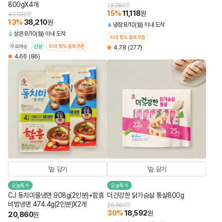
800gX4개
13,080
원
15
%
11,118
원
43,920
원
13
%
38,210
원
냉장
8/10(월) 이내 도착
상온
8/10(월) 이내 도착
최대 15% 중복쿠폰
무료배송
신상
최대 15% 중복쿠폰
4.78
(277)
4.66
(86)
담기
담기
오늘특가
오늘특가
CJ 동치미물냉면 908g(2인분)+함흥
더건강한 닭가슴살 통살800g
비빔냉면 474.4g(2인분)X2개
26,560
원
30
%
18,592
원
20,860
원