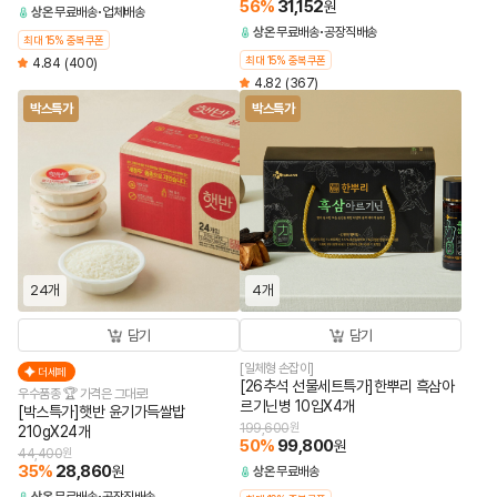
56
%
31,152
원
상온
무료배송
업체배송
상온
무료배송
공장직배송
최대 15% 중복쿠폰
최대 15% 중복쿠폰
4.84
(400)
4.82
(367)
박스특가
박스특가
24개
4개
담기
담기
[일체형 손잡이]
더세페
[26추석 선물세트특가]한뿌리 흑삼아
우수품종 🏆 가격은 그대로!
르기닌병 10입X4개
[박스특가]햇반 윤기가득쌀밥
199,600
원
210gX24개
50
%
99,800
원
44,400
원
35
%
28,860
원
상온
무료배송