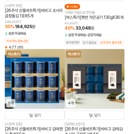
[쇼핑백 포함]
더세페
[26추석 선물세트특가]비비고 초사리
가벼운 마음으로 한끼를
곱창돌김 1호X5개
[박스특가]햇반 작은공기 130gX36개
284,500
원
61,200
원
35
%
184,925
원
46
%
33,048
원
상온
무료배송
상온
무료배송
공장직배송
최대 10% 중복쿠폰
재구매TOP
인기 급상승
최대 15% 중복쿠폰
4.77
(61)
박스특가
박스특가
5개
4개
담기
담기
[쇼핑백 포함]
[일체형 손잡이]
[26추석 선물세트특가]비비고 감태캔
[26추석 선물세트특가]비비고 감태김·