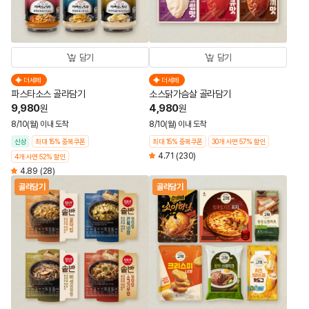
담기
담기
더세페
더세페
파스타소스 골라담기
소스닭가슴살 골라담기
9,980
4,980
원
원
8/10(월) 이내 도착
8/10(월) 이내 도착
신상
최대 15% 중복쿠폰
최대 15% 중복쿠폰
30개 사면 57% 할인
4.71
(230)
4개 사면 52% 할인
4.89
(28)
골라담기
골라담기