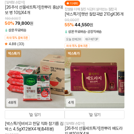
[일체형 손잡이]
더세페
[26추석 선물세트특가]한뿌리 홍삼대
찹쌀을 더해 찰진 식감이 살아있는 찰잡곡
보 병 10입X4개
[박스특가]햇반 찰잡곡밥 210gX36개
159,600
원
99,000
원
50
%
79,800
원
55
%
44,550
원
상온
무료배송
상온
무료배송
공장직배송
최대 10% 중복쿠폰
오늘 판매2위
재구매TOP
4.88
(33)
최대 15% 중복쿠폰
박스특가
박스특가
48개
4개
담기
담기
[박스특가]비비고 한달 직화 참기름 김
[일체형 손잡이]
[26추석 선물세트특가]한뿌리 배도라
박스 4.5gX12봉X4개(총48봉)
지 병10입X4개