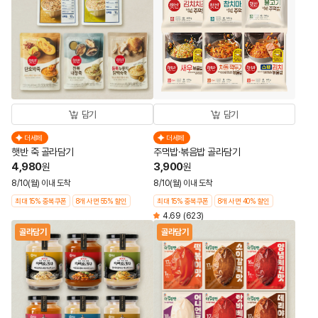
담기
담기
더세페
더세페
햇반 죽 골라담기
주먹밥·볶음밥 골라담기
4,980
3,900
원
원
8/10(월) 이내 도착
8/10(월) 이내 도착
최대 15% 중복쿠폰
8개 사면 55% 할인
최대 15% 중복쿠폰
8개 사면 40% 할인
4.69
(623)
골라담기
골라담기