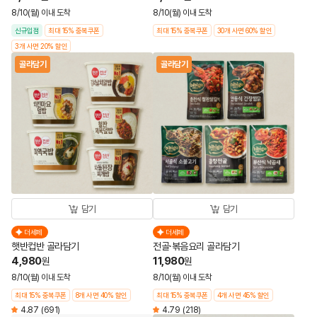
8/10(월) 이내 도착
8/10(월) 이내 도착
신규입점
최대 15% 중복쿠폰
최대 15% 중복쿠폰
30개 사면 60% 할인
3개 사면 20% 할인
골라담기
골라담기
담기
담기
더세페
더세페
햇반컵반 골라담기
전골·볶음요리 골라담기
4,980
11,980
원
원
8/10(월) 이내 도착
8/10(월) 이내 도착
최대 15% 중복쿠폰
8개 사면 40% 할인
최대 15% 중복쿠폰
4개 사면 45% 할인
4.87
(691)
4.79
(218)