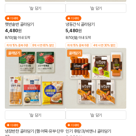
담기
담기
더세페
더세페
햇반솥반 골라담기
냉동간식 골라담기
4,480
5,480
원
원
8/10(월) 이내 도착
8/10(월) 이내 도착
최대 15% 중복쿠폰
8개 사면 60% 할인
최대 15% 중복쿠폰
4개 사면 30% 할인
골라담기
골라담기
담기
담기
더세페
더세페
냉장반찬 골라담기 (햄·어묵·유부·단무
인기 후랑크/비엔나 골라담기