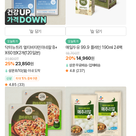
담기
담기
오늘특가
오늘특가
닥터뉴트리 멀티비타민미네랄 B+
매일두유 99.9 플레인 190ml 24팩
X60정X2개(120일분)
18,700
원
20
%
14,960
원
31,800
원
25
%
23,850
원
상온
무료배송
업체배송
상온
8/10(월) 이내 도착
4.8
(237)
신상
최대 15% 중복쿠폰
4.85
(33)