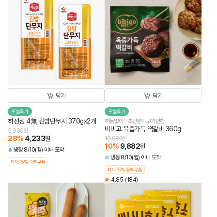
담기
담기
오늘특가
오늘특가
하선정 4無 김밥단무지 370gx2개
해동없이✨초간편✨고기반찬
비비고 육즙가득 떡갈비 360g
5,880
원
28
%
4,233
원
10,980
원
10
%
9,882
원
냉장
8/10(월) 이내 도착
냉동
8/10(월) 이내 도착
최대 15% 중복쿠폰
최대 15% 중복쿠폰
4.85
(184)