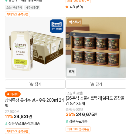
상온
무료배송
공장직배송
최대 10% 중복쿠폰
4.8
(69)
오늘 판매7위
재구매TOP
최대 15% 중복쿠폰
박스특가
5개
담기
담기
[쇼핑백 포함]
더세페
[26추석 선물세트특가]임자도 곱창돌
상하목장 유기농 멸균우유 200ml 24
김 8캔X5개
팩
379,500
원
27,900
원
35
%
246,675
원
11
%
24,831
원
상온
무료배송
상온
무료배송
업체배송
최대 10% 중복쿠폰
최대 15% 중복쿠폰