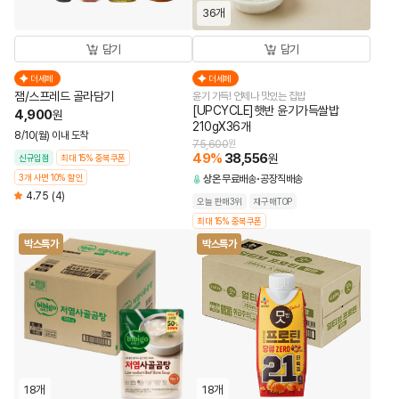
36개
담기
담기
더세페
더세페
잼/스프레드 골라담기
윤기 가득! 언제나 맛있는 집밥
[UPCYCLE]햇반 윤기가득쌀밥
4,900
원
210gX36개
8/10(월) 이내 도착
75,600
원
49
%
38,556
원
신규입점
최대 15% 중복쿠폰
3개 사면 10% 할인
상온
무료배송
공장직배송
4.75
(4)
오늘 판매3위
재구매TOP
최대 15% 중복쿠폰
박스특가
박스특가
18개
18개