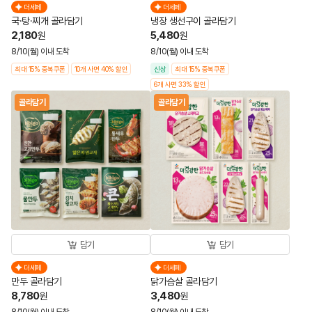
더세페
더세페
국·탕·찌개 골라담기
냉장 생선구이 골라담기
2,180
5,480
원
원
8/10(월) 이내 도착
8/10(월) 이내 도착
최대 15% 중복쿠폰
10개 사면 40% 할인
신상
최대 15% 중복쿠폰
6개 사면 33% 할인
골라담기
골라담기
담기
담기
더세페
더세페
만두 골라담기
닭가슴살 골라담기
8,780
3,480
원
원