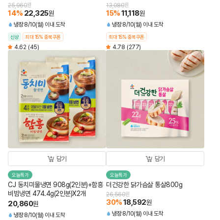
25,960
원
13,080
원
14
%
22,325
15
%
11,118
원
원
냉장
8/10(월) 이내 도착
냉장
8/10(월) 이내 도착
신상
최대 15% 중복쿠폰
최대 15% 중복쿠폰
4.62
(45)
4.78
(277)
담기
담기
오늘특가
오늘특가
CJ 동치미물냉면 908g(2인분)+함흥
더건강한 닭가슴살 통살800g
비빔냉면 474.4g(2인분)X2개
26,560
원
30
%
18,592
원
20,860
원
냉장
8/10(월) 이내 도착
냉장
8/10(월) 이내 도착