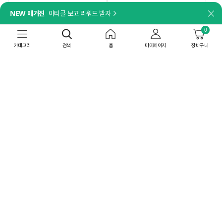
담기
담기
NEW 매거진
아티클 보고 리워드 받자
닫
나트륨 걱정 없이, 깊은 맛은 그대로!
더세페
[박스특가]비비고 저염 사골곰탕
0
[박스특가]얼티브 프로틴 밤맛
500gX18개
250mlX18개
카테고리
검색
홈
마이페이지
장바구니
44,820
원
52,200
원
41
%
26,443
원
60
%
20,880
원
상온
무료배송
공장직배송
상온
8/10(월) 이내 도착
최대 15% 중복쿠폰
무료배송
최대 15% 중복쿠폰
4.86
(337)
박스특가
박스특가
4개
36개
담기
담기
[일체형 손잡이]
더세페