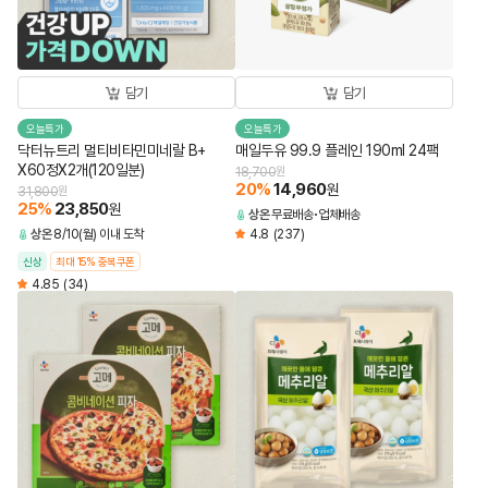
담기
담기
오늘특가
오늘특가
닥터뉴트리 멀티비타민미네랄 B+
매일두유 99.9 플레인 190ml 24팩
X60정X2개(120일분)
18,700
원
20
%
14,960
원
31,800
원
25
%
23,850
원
상온
무료배송
업체배송
상온
8/10(월) 이내 도착
4.8
(237)
신상
최대 15% 중복쿠폰
4.85
(34)