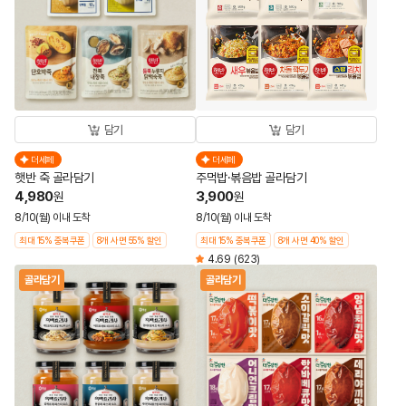
담기
담기
더세페
더세페
햇반 죽 골라담기
주먹밥·볶음밥 골라담기
4,980
3,900
원
원
8/10(월) 이내 도착
8/10(월) 이내 도착
최대 15% 중복쿠폰
8개 사면 55% 할인
최대 15% 중복쿠폰
8개 사면 40% 할인
4.69
(623)
골라담기
골라담기