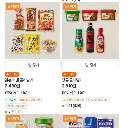
4.96
(23)
골라담기
골라담기
담기
담기
더세페
더세페
일본 라멘 골라담기
장류 골라담기
2,490
2,810
원
원
8/10(월) 이내 도착
8/10(월) 이내 도착
신규입점
최대 15% 중복쿠폰
최대 15% 중복쿠폰
3개 사면 55% 할인
4.91
(526)
5개 사면 10% 할인
4.73
(11)
골라담기
골라담기