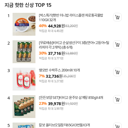
지금 핫한 신상 TOP 15
1
[박스특가]햇반 미니밥 라이스플랜 파로통곡물밥
니 담기
장바
110GX32개
46%
44,928
원
83,200
원
적립금 최대 4,492원
2
[무료배송]비비고 순살생선구이 3종(연어+고등어+틸
니 담기
장바
라피아 각 2개씩) (총 6개)
30%
37,716
원
53,880
원
적립금 최대 3,771원
3
땡모반 수박주스 200mlX10개
니 담기
장바
7%
32,736
원
35,200
원
적립금 최대 3,273원
4
[든든보양 SET]비비고 윤주모 삼계탕 850gX4개
니 담기
장바
23%
39,978
원
51,920
원
적립금 최대 3,997원
5
칼보 올리브오일참치65GX3번들X3개
니 담기
장바