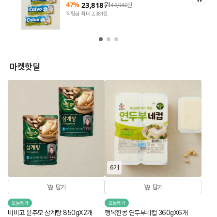
47%
23,818
원
44,940
원
적립금 최대 2,381원
마켓핫딜
6개
담기
담기
오늘특가
오늘특가
비비고 윤주모 삼계탕 850gX2개
행복한콩 연두부네컵 360gX6개