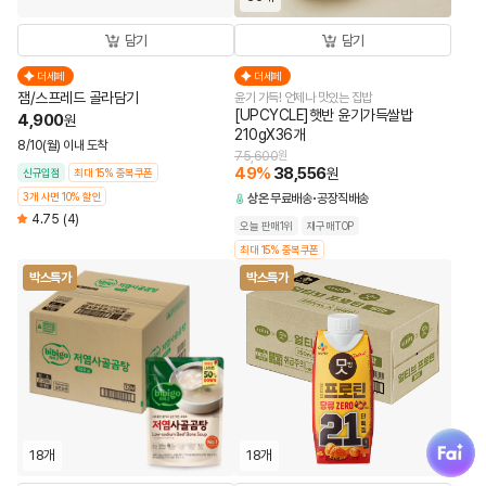
담기
담기
더세페
더세페
잼/스프레드 골라담기
윤기 가득! 언제나 맛있는 집밥
[UPCYCLE]햇반 윤기가득쌀밥
4,900
원
210gX36개
8/10(월) 이내 도착
75,600
원
49
%
38,556
원
신규입점
최대 15% 중복쿠폰
3개 사면 10% 할인
상온
무료배송
공장직배송
4.75
(4)
오늘 판매1위
재구매TOP
최대 15% 중복쿠폰
박스특가
박스특가
fai
18개
18개