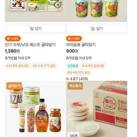
담기
담기
더세페
더세페
인기 두부/낫또 베스트 골라담기
아이음료 골라담기
1,380
900
원
원
8/10(월) 이내 도착
8/10(월) 이내 도착
최대 15% 중복쿠폰
4개 사면 27% 할인
신규입점
최대 15% 중복쿠폰
8개 사면 12% 할인
4.87
(406)
골라담기
박스특가
36개