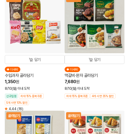
담기
담기
더세페
더세페
수입과자 골라담기
떡갈비·완자 골라담기
1,350
7,680
원
원
8/10(월) 이내 도착
8/10(월) 이내 도착
신규입점
최대 15% 중복쿠폰
최대 15% 중복쿠폰
4개 사면 35% 할인
5개 사면 10% 할인
4.44
(16)
골라담기
골라담기