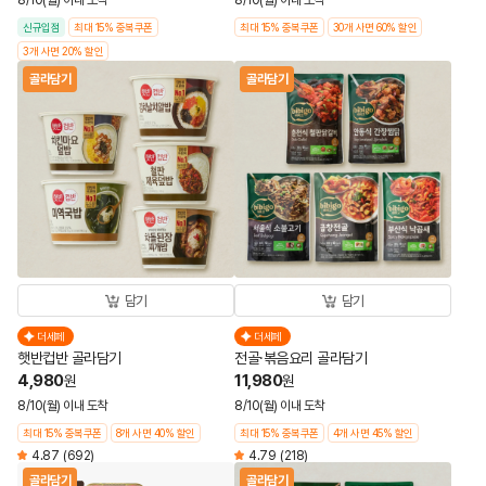
8/10(월) 이내 도착
8/10(월) 이내 도착
신규입점
최대 15% 중복쿠폰
최대 15% 중복쿠폰
30개 사면 60% 할인
3개 사면 20% 할인
골라담기
골라담기
담기
담기
더세페
더세페
햇반컵반 골라담기
전골·볶음요리 골라담기
4,980
11,980
원
원
8/10(월) 이내 도착
8/10(월) 이내 도착
최대 15% 중복쿠폰
8개 사면 40% 할인
최대 15% 중복쿠폰
4개 사면 45% 할인
4.87
(692)
4.79
(218)
골라담기
골라담기