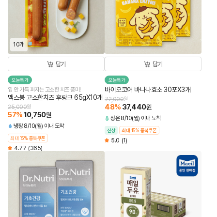
10개
담기
담기
오늘특가
오늘특가
바이오코어 바나나효소 30포X3개
입 안 가득 퍼지는 고소한 치즈 풍미!
맥스봉 고소한치즈 후랑크 65gX10개
72,000
원
48
%
37,440
원
25,000
원
57
%
10,750
원
상온
8/10(월) 이내 도착
냉장
8/10(월) 이내 도착
신상
최대 15% 중복쿠폰
최대 15% 중복쿠폰
5.0
(1)
4.77
(365)