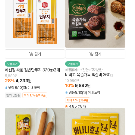
담기
담기
오늘특가
오늘특가
하선정 4無 김밥단무지 370gx2개
해동없이✨초간편✨고기반찬
비비고 육즙가득 떡갈비 360g
5,880
원
28
%
4,233
원
10,980
원
10
%
9,882
원
냉장
8/10(월) 이내 도착
냉동
8/10(월) 이내 도착
인기 급상승
최대 15% 중복쿠폰
최대 15% 중복쿠폰
4.85
(184)