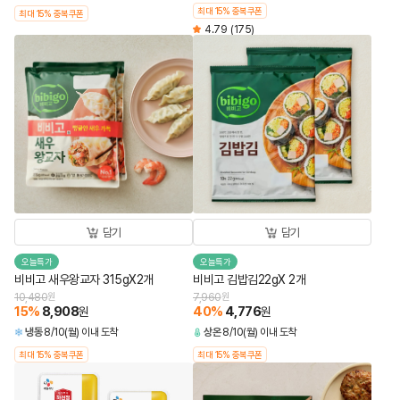
최대 15% 중복쿠폰
최대 15% 중복쿠폰
4.79
(175)
담기
담기
오늘특가
오늘특가
비비고 새우왕교자 315gX2개
비비고 김밥김22gX 2개
10,480
원
7,960
원
15
%
8,908
40
%
4,776
원
원
냉동
8/10(월) 이내 도착
상온
8/10(월) 이내 도착
최대 15% 중복쿠폰
최대 15% 중복쿠폰