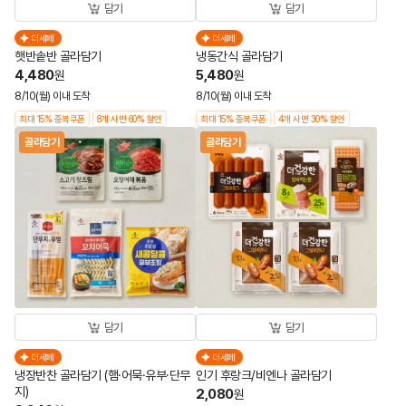
담기
담기
더세페
더세페
햇반솥반 골라담기
냉동간식 골라담기
4,480
5,480
원
원
8/10(월) 이내 도착
8/10(월) 이내 도착
최대 15% 중복쿠폰
8개 사면 60% 할인
최대 15% 중복쿠폰
4개 사면 30% 할인
골라담기
골라담기
담기
담기
더세페
더세페
냉장반찬 골라담기 (햄·어묵·유부·단무
인기 후랑크/비엔나 골라담기
지)
2,080
원