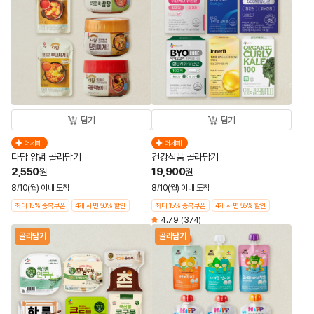
담기
담기
더세페
더세페
다담 양념 골라담기
건강식품 골라담기
2,550
19,900
원
원
8/10(월) 이내 도착
8/10(월) 이내 도착
최대 15% 중복쿠폰
4개 사면 50% 할인
최대 15% 중복쿠폰
4개 사면 55% 할인
4.79
(374)
골라담기
골라담기