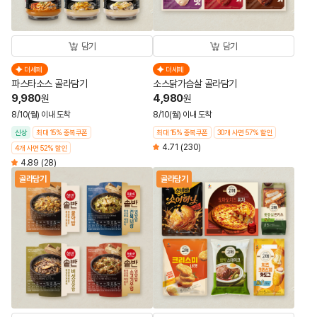
담기
담기
더세페
더세페
파스타소스 골라담기
소스닭가슴살 골라담기
9,980
4,980
원
원
8/10(월) 이내 도착
8/10(월) 이내 도착
신상
최대 15% 중복쿠폰
최대 15% 중복쿠폰
30개 사면 57% 할인
4.71
(230)
4개 사면 52% 할인
4.89
(28)
골라담기
골라담기