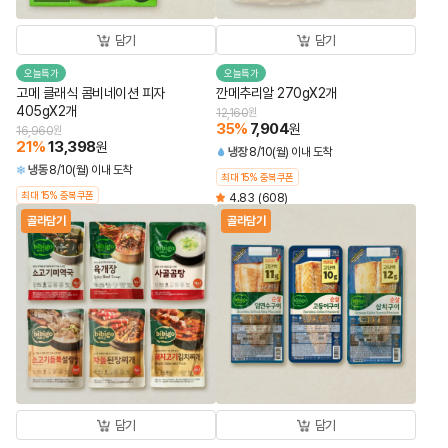
담기
담기
오늘특가
오늘특가
고메 클래식 콤비네이션 피자
깐메추리알 270gX2개
405gX2개
12,160
원
35
%
7,904
원
16,960
원
21
%
13,398
원
냉장
8/10(월) 이내 도착
냉동
8/10(월) 이내 도착
최대 15% 중복쿠폰
최대 15% 중복쿠폰
4.83
(608)
골라담기
골라담기
담기
담기