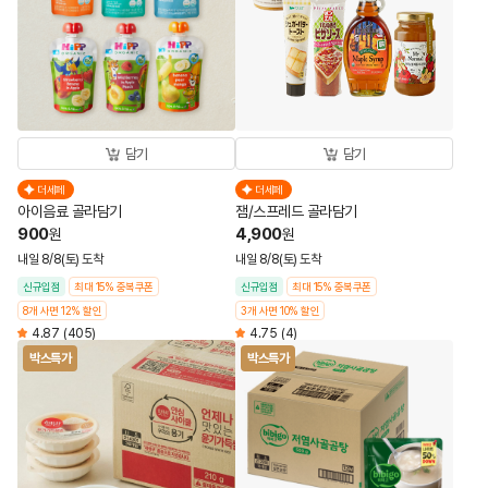
담기
담기
더세페
더세페
아이음료 골라담기
잼/스프레드 골라담기
900
4,900
원
원
내일 8/8(토) 도착
내일 8/8(토) 도착
신규입점
최대 15% 중복쿠폰
신규입점
최대 15% 중복쿠폰
8개 사면 12% 할인
3개 사면 10% 할인
4.87
(405)
4.75
(4)
박스특가
박스특가