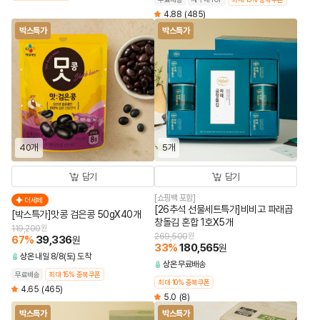
4.88
(485)
박스특가
박스특가
40개
5개
담기
담기
[쇼핑백 포함]
더세페
[26추석 선물세트특가]비비고 파래곱
[박스특가]맛콩 검은콩 50gX40개
창돌김 혼합 1호X5개
119,200
원
269,500
원
67
%
39,336
원
33
%
180,565
원
상온
내일 8/8(토) 도착
상온
무료배송
무료배송
최대 15% 중복쿠폰
최대 10% 중복쿠폰
4.65
(465)
5.0
(8)
박스특가
박스특가