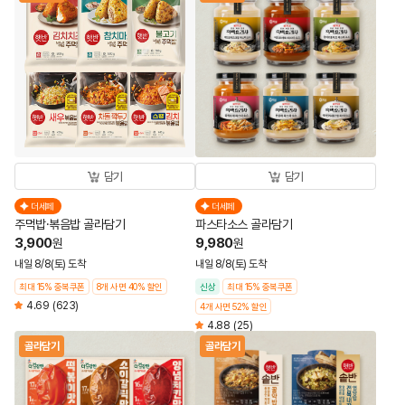
담기
담기
더세페
더세페
주먹밥·볶음밥 골라담기
파스타소스 골라담기
3,900
9,980
원
원
내일 8/8(토) 도착
내일 8/8(토) 도착
최대 15% 중복쿠폰
8개 사면 40% 할인
신상
최대 15% 중복쿠폰
4.69
(623)
4개 사면 52% 할인
4.88
(25)
골라담기
골라담기