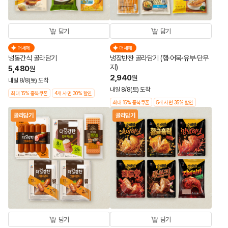
담기
담기
더세페
더세페
냉동간식 골라담기
냉장반찬 골라담기 (햄·어묵·유부·단무
지)
5,480
원
2,940
원
내일 8/8(토) 도착
내일 8/8(토) 도착
최대 15% 중복쿠폰
4개 사면 30% 할인
최대 15% 중복쿠폰
5개 사면 35% 할인
골라담기
골라담기
담기
담기