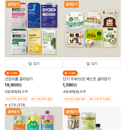
골라담기
골라담기
담기
담기
더세페
더세페
건강식품 골라담기
인기 두부/낫또 베스트 골라담기
19,900
1,380
원
원
내일 8/8(토) 도착
내일 8/8(토) 도착
최대 15% 중복쿠폰
4개 사면 55% 할인
최대 15% 중복쿠폰
4개 사면 27% 할인
4.79
(374)
골라담기
골라담기