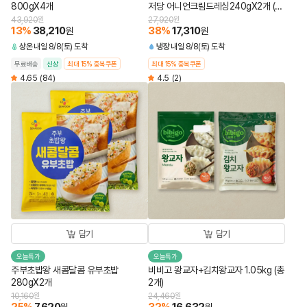
800gX4개
저당 어니언크림드레싱240gX2개 (총
4개)
43,920
원
27,920
원
13
%
38,210
38
%
17,310
원
원
상온
내일 8/8(토) 도착
냉장
내일 8/8(토) 도착
무료배송
신상
최대 15% 중복쿠폰
최대 15% 중복쿠폰
4.65
(84)
4.5
(2)
담기
담기
오늘특가
오늘특가
주부초밥왕 새콤달콤 유부초밥
비비고 왕교자+김치왕교자 1.05kg (총
280gX2개
2개)
10,160
원
24,460
원