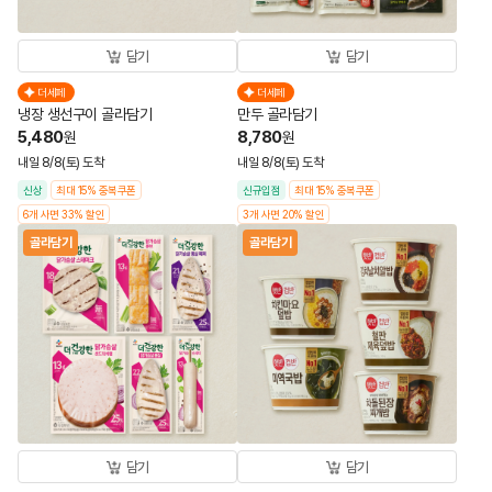
담기
담기
더세페
더세페
냉장 생선구이 골라담기
만두 골라담기
5,480
8,780
원
원
내일 8/8(토) 도착
내일 8/8(토) 도착
신상
최대 15% 중복쿠폰
신규입점
최대 15% 중복쿠폰
6개 사면 33% 할인
3개 사면 20% 할인
골라담기
골라담기
담기
담기