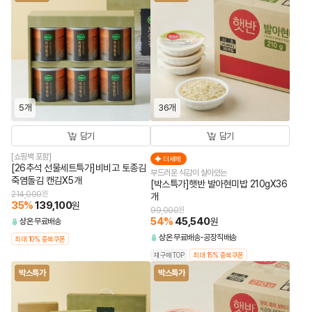
5개
36개
담기
담기
[쇼핑백 포함]
더세페
[26추석 선물세트특가]비비고 토종김
부드러운 식감이 살아있는
죽염돌김 캔김X5개
[박스특가]햇반 발아현미밥 210gX36
214,000
원
개
35
%
139,100
원
99,000
원
54
%
45,540
원
상온
무료배송
상온
무료배송
공장직배송
최대 10% 중복쿠폰
재구매TOP
최대 15% 중복쿠폰
박스특가
박스특가