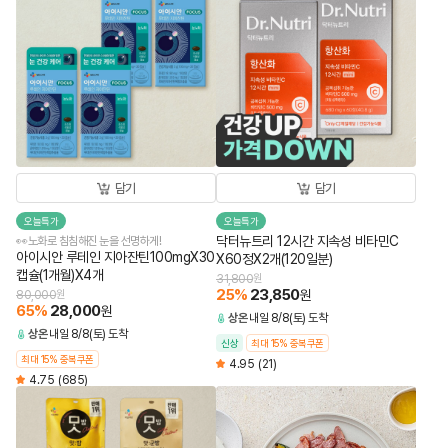
담기
담기
오늘특가
오늘특가
닥터뉴트리 12시간 지속성 비타민C
👀노화로 침침해진 눈을 선명하게!
아이시안 루테인 지아잔틴100mgX30
X60정X2개(120일분)
캡슐(1개월)X4개
31,800
원
25
%
23,850
원
80,000
원
65
%
28,000
원
상온
내일 8/8(토) 도착
상온
내일 8/8(토) 도착
신상
최대 15% 중복쿠폰
최대 15% 중복쿠폰
4.95
(21)
4.75
(685)