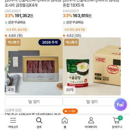
[26추석 선물세트특가]비비고 감태김·
[26추석 선물세트특가]비비고 감태김
초사리 곱창돌김X4개
혼합 1호X5개
285,600
원
244,500
원
33
%
191,352
33
%
163,815
원
원
상온
무료배송
상온
무료배송
최대 10% 중복쿠폰
최대 10% 중복쿠폰
4.89
(19)
4.62
(55)
박스특가
박스특가
4개
30개
fai
담기
담기
[쇼핑백 포함]
더세페
[26추석 선물세트특가]제일명인 한우
8시간 고아내어 깊고 진한 국물 맛
0
육포X4개
[박스특가]비비고 사골곰탕 300gX30
349,600
원
개
카테고리
검색
홈
마이페이지
장바구니