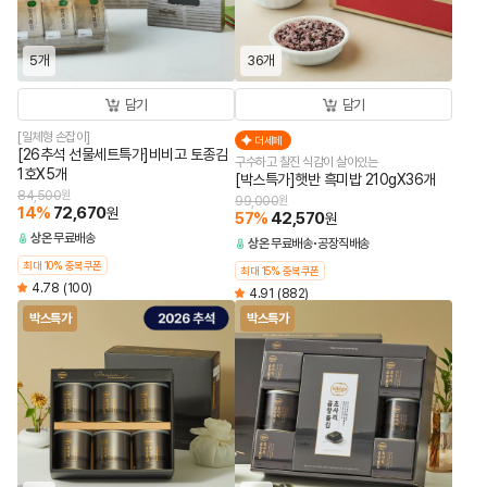
5개
36개
담기
담기
[일체형 손잡이]
더세페
[26추석 선물세트특가]비비고 토종김
구수하고 찰진 식감이 살아있는
1호X5개
[박스특가]햇반 흑미밥 210gX36개
84,500
원
99,000
원
14
%
72,670
원
57
%
42,570
원
상온
무료배송
상온
무료배송
공장직배송
최대 10% 중복쿠폰
최대 15% 중복쿠폰
4.78
(100)
4.91
(882)
박스특가
박스특가