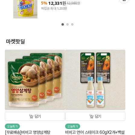
5%
12,331
원
12,980
원
적립금 최대 1,233원
마켓핫딜
담기
담기
오늘특가
오늘특가
[무료배송]비비고 영양삼계탕
비비고 연어 스테이크 60gX2개+백설