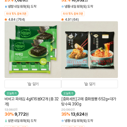
25
%
7,620
32
%
16,632
원
원
냉장
내일 8/8(토) 도착
냉동
내일 8/8(토) 도착
최대 15% 중복쿠폰
최대 15% 중복쿠폰
4.84
(764)
4.91
(64)
담기
담기
오늘특가
오늘특가
비비고 파래김 4gX16봉X2개 (총 32
[중화세트]고메 중화짬뽕 652g+대가
개)
탕수육 390g
13,960
원
20,960
원
30
%
9,772
35
%
13,624
원
원
상온
내일 8/8(토) 도착
냉동
내일 8/8(토) 도착