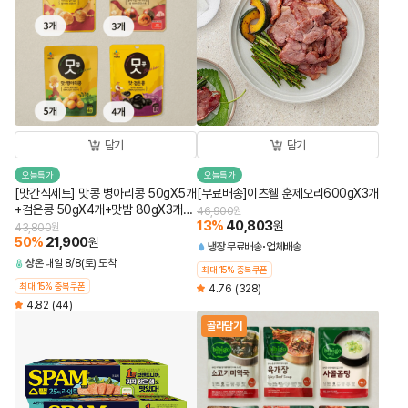
담기
담기
오늘특가
오늘특가
[맛간식세트] 맛콩 병아리콩 50gX5개
[무료배송]이츠웰 훈제오리600gX3개
+검은콩 50gX4개+맛밤 80gX3개
46,900
원
13
%
40,803
+맛군밤 60gX3개 (총 15개)
원
43,800
원
50
%
21,900
원
냉장
무료배송
업체배송
상온
내일 8/8(토) 도착
최대 15% 중복쿠폰
최대 15% 중복쿠폰
4.76
(328)
4.82
(44)
골라담기