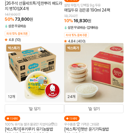
[26추석 선물세트특가]한뿌리 배도라
설탕 무첨가, 단백질 9g 두유
지 병10입X4개
매일두유 검은콩 190ml 24팩
147,600
원
18,700
원
50
%
73,800
원
10
%
16,830
원
상온
무료배송
상온
무료배송
업체배송
최대 10% 중복쿠폰
최대 15% 중복쿠폰
4.8
(10)
4.84
(400)
박스특가
박스특가
12개
24개
담기
담기
더세페
더세페
100% 유기농 쌀과 물로만 지었어요🧒🏻
우수품종 🏆 가격은 그대로!
[박스특가]푸키루키 유기농쌀밥
[박스특가]햇반 윤기가득쌀밥