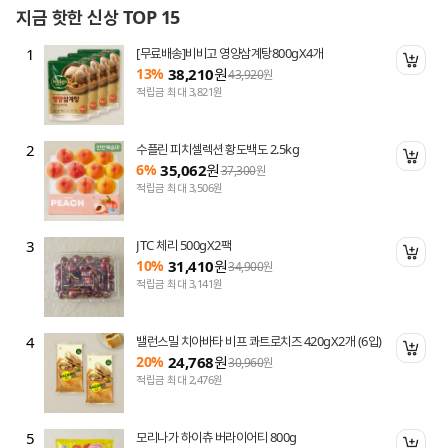
지금 핫한 신상 TOP 15
1
[무료배송]비비고 영양삼계탕800gX4개
니 담기
장바
13%
38,210
원
43,920
원
적립금 최대 3,821원
2
수플린 피치셀렉션 황도백도 2.5kg
니 담기
장바
6%
35,062
원
37,300
원
적립금 최대 3,506원
3
JTC 체리 500gX2팩
니 담기
장바
10%
31,410
원
34,900
원
적립금 최대 3,141원
4
밸런스밀 치아바타 비프 콰트로치즈 420gX2개 (6입)
니 담기
장바
20%
24,768
원
30,960
원
적립금 최대 2,476원
5
모리나가 하이츄 버라이어티 800g
니 담기
장바