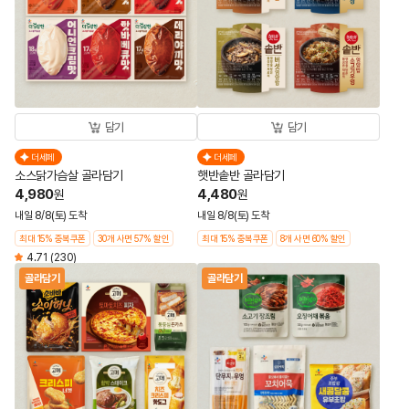
담기
담기
더세페
더세페
소스닭가슴살 골라담기
햇반솥반 골라담기
4,980
4,480
원
원
내일 8/8(토) 도착
내일 8/8(토) 도착
최대 15% 중복쿠폰
30개 사면 57% 할인
최대 15% 중복쿠폰
8개 사면 60% 할인
4.71
(230)
골라담기
골라담기