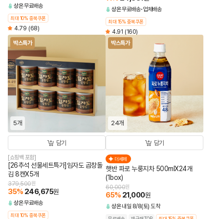
상온
무료배송
상온
무료배송
업체배송
최대 10% 중복쿠폰
최대 15% 중복쿠폰
4.79
(68)
4.91
(160)
박스특가
박스특가
5개
24개
담기
담기
[쇼핑백 포함]
더세페
[26추석 선물세트특가]임자도 곱창돌
햇반 파로 누룽지차 500mlX24개
김 8캔X5개
(1box)
379,500
원
60,000
원
35
%
246,675
원
65
%
21,000
원
상온
무료배송
상온
내일 8/8(토) 도착
최대 10% 중복쿠폰
무료배송
재구매TOP
최대 15% 중복쿠폰