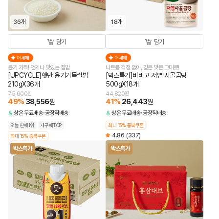
36개
18개
담기
담기
더세페
더세페
윤기 가득! 언제나 맛있는 집밥
나트륨 걱정 없이, 깊은 맛은 그대로!
[UPCYCLE]햇반 윤기가득쌀밥
[박스특가]비비고 저염 사골곰탕
210gX36개
500gX18개
75,600
원
44,820
원
49
%
38,556
41
%
26,443
원
원
상온
무료배송
공장직배송
상온
무료배송
공장직배송
오늘 판매1위
재구매TOP
최대 15% 중복쿠폰
4.86
(337)
최대 15% 중복쿠폰
박스특가
박스특가