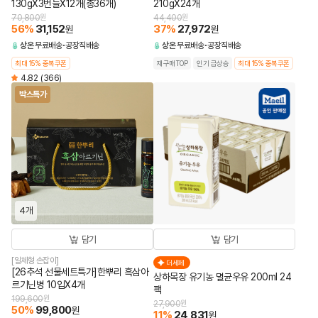
130gX3번들X12개(총36개)
210gX24개
70,800
원
44,400
원
56
%
31,152
37
%
27,972
원
원
상온
무료배송
공장직배송
상온
무료배송
공장직배송
최대 15% 중복쿠폰
재구매TOP
인기 급상승
최대 15% 중복쿠폰
4.82
(366)
박스특가
4개
담기
담기
[일체형 손잡이]
더세페
[26추석 선물세트특가]한뿌리 흑삼아
상하목장 유기농 멸균우유 200ml 24
르기닌병 10입X4개
팩
199,600
원
27,900
원
50
%
99,800
원
11
%
24,831
원