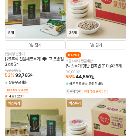
5개
36개
담기
담기
[일체형 손잡이]
더세페
[26추석 선물세트특가]비비고 토종김
소믈리에의 황금배합!
3호X5개
[박스특가]햇반 잡곡밥 210gX36개
199,500
원
99,000
원
53
%
93,765
원
55
%
44,550
원
상온
무료배송
상온
무료배송
공장직배송
최대 10% 중복쿠폰
재구매TOP
최대 15% 중복쿠폰
4.81
(201)
박스특가
박스특가