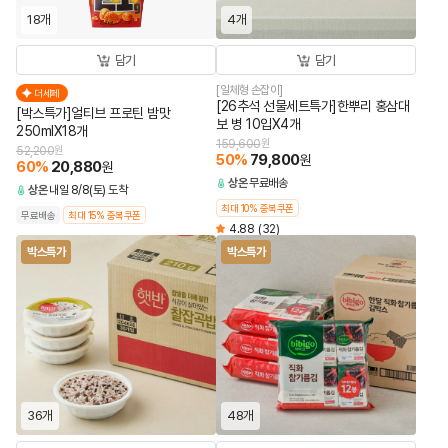
18개
4개
담기
담기
[일체형 손잡이]
더세페
[26추석 선물세트특가]한뿌리 홍삼대
[박스특가]얼티브 프로틴 밤맛
보 병 10입X4개
250mlX18개
159,600
원
52,200
원
50
%
79,800
원
60
%
20,880
원
상온
무료배송
상온
내일 8/8(토) 도착
최대 10% 중복쿠폰
무료배송
최대 15% 중복쿠폰
4.88
(32)
박스특가
박스특가
36개
48개