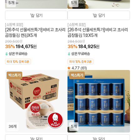
5개
5개
담기
담기
[쇼핑백 포함]
[쇼핑백 포함]
[26추석 선물세트특가]비비고 초사리
[26추석 선물세트특가]비비고 초사리
곱창돌김 캔김X5개
곱창돌김 1호X5개
299,500
원
284,500
원
35
%
194,675
35
%
184,925
원
원
상온
무료배송
상온
무료배송
최대 10% 중복쿠폰
최대 10% 중복쿠폰
4.77
(61)
박스특가
박스특가
36개
5개
담기
담기