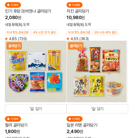
더세페
더세페
인기 후랑크/비엔나 골라담기
치킨 골라담기
2,080
10,980
원
원
내일 8/8(토) 도착
내일 8/8(토) 도착
최대 15% 중복쿠폰
4개 사면 32% 할인
최대 15% 중복쿠폰
6개 사면 40% 할인
4.85
(720)
4.55
(363)
골라담기
골라담기
담기
담기
더세페
더세페
젤리 골라담기
일본 라멘 골라담기
1,800
2,490
원
원