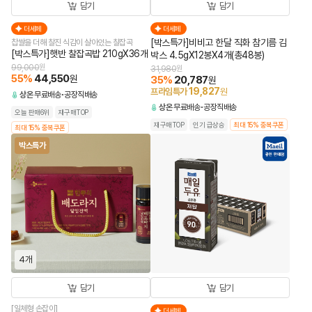
담기
담기
더세페
더세페
[박스특가]비비고 한달 직화 참기름 김
찹쌀을 더해 찰진 식감이 살아있는 찰잡곡
[박스특가]햇반 찰잡곡밥 210gX36개
박스 4.5gX12봉X4개(총48봉)
99,000
원
31,980
원
55
%
44,550
원
35
%
20,787
원
19,827
프라임특가
원
상온
무료배송
공장직배송
상온
무료배송
공장직배송
오늘 판매6위
재구매TOP
재구매TOP
인기 급상승
최대 15% 중복쿠폰
최대 15% 중복쿠폰
박스특가
4개
담기
담기
[일체형 손잡이]
더세페