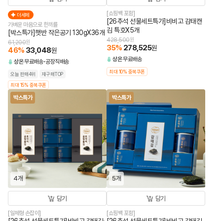
[쇼핑백 포함]
더세페
[26추석 선물세트특가]비비고 감태캔
가벼운 마음으로 한끼를
김 특호X5개
[박스특가]햇반 작은공기 130gX36개
428,500
원
61,200
원
35
%
278,525
원
46
%
33,048
원
상온
무료배송
상온
무료배송
공장직배송
최대 10% 중복쿠폰
오늘 판매4위
재구매TOP
최대 15% 중복쿠폰
박스특가
박스특가
4개
5개
담기
담기
[일체형 손잡이]
[쇼핑백 포함]