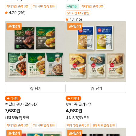
최대 15% 중복쿠폰
4개 사면 45% 할인
신규입점
최대 15% 중복쿠폰
4.79
(216)
5개 사면 10% 할인
4.4
(15)
골라담기
골라담기
담기
담기
더세페
더세페
떡갈비·완자 골라담기
햇반 죽 골라담기
7,680
4,980
원
원
내일 8/8(토) 도착
내일 8/8(토) 도착
최대 15% 중복쿠폰
4개 사면 35% 할인
최대 15% 중복쿠폰
8개 사면 55% 할인
골라담기
골라담기