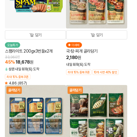
담기
담기
오늘특가
더세페
스팸라이트 200gx3번들x2개
국·탕·찌개 골라담기
2,180
33,960
원
원
45
%
18,678
원
내일 8/8(토) 도착
상온
내일 8/8(토) 도착
최대 15% 중복쿠폰
10개 사면 40% 할인
최대 15% 중복쿠폰
4.86
(857)
골라담기
골라담기