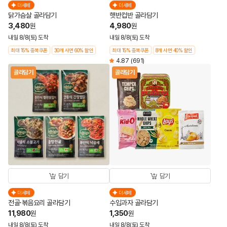
더세페
더세페
닭가슴살 골라담기
햇반컵반 골라담기
3,480
4,980
원
원
내일 8/8(토) 도착
내일 8/8(토) 도착
최대 15% 중복쿠폰
30개 사면 60% 할인
최대 15% 중복쿠폰
8개 사면 40% 할인
4.87
(691)
골라담기
골라담기
담기
담기
더세페
더세페
전골·볶음요리 골라담기
수입과자 골라담기
11,980
1,350
원
원
내일 8/8(토) 도착
내일 8/8(토) 도착