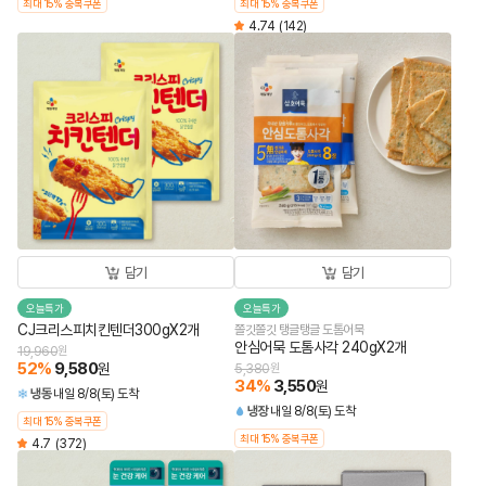
최대 15% 중복쿠폰
최대 15% 중복쿠폰
4.74
(142)
담기
담기
오늘특가
오늘특가
CJ크리스피치킨텐더300gX2개
쫄깃쫄깃 탱글탱글 도톰어묵
안심어묵 도톰사각 240gX2개
19,960
원
52
%
9,580
원
5,380
원
34
%
3,550
원
냉동
내일 8/8(토) 도착
냉장
내일 8/8(토) 도착
최대 15% 중복쿠폰
최대 15% 중복쿠폰
4.7
(372)