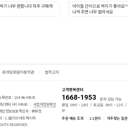
편합니다 자주 구매하
아이들 간식으로 먹이기 좋아요^^
나씩 주면 너무 잘마셔요
프라임회원이용약관
법적고지
고객행복센터
1668-1953
번호 : 104-86-09535
문자 상담 가능
센터 (우) 04560
사업자정보확인
평일 09시 ~ 18시 / 토요일 09시 ~ 12시 
무
개인정보보호책임자 : 류화정
 : CJ올리브네트웍스㈜
주문 배송 조회
1:1문의
자주찾는 질문
IGHTS RESERVED.