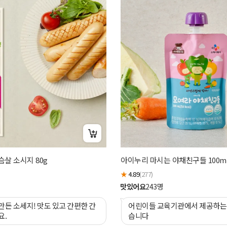
살 소시지 80g
아이누리 마시는 야채친구들 100m
★
4.89
(277)
맛있어요
243
명
든 소세지! 맛도 있고 간편한 간
어린이들 교육기관에서 제공하는 간식으로 좋
요.
습니다