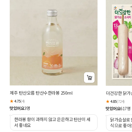
제주 탄산오름 탄산수한라봉 250ml
더건강한 닭가슴
★
4.75
(4)
★
4.85
(724)
맛있어요
3
명
맛있어요
617
명
한라봉 향이 과하지 않고 은은하고 탄산이 세
닭가슴살로 만
서 좋네요
식으로 좋아