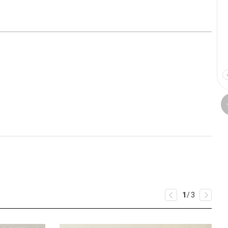
1
/
3