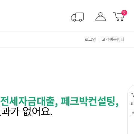
0
로그인
고객행복센터
청년전세자금대출, 페크박컨설팅,
장
과가 없어요.