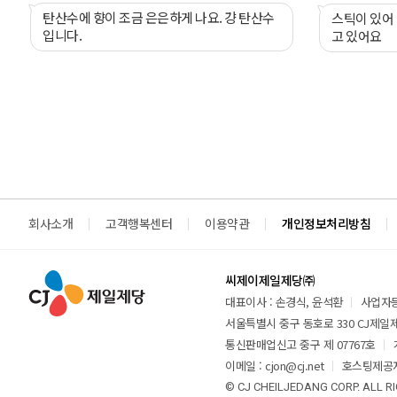
탄산수에 향이 조금 은은하게 나요. 걍 탄산수
스틱이 있어 먹기 너무 
입니다.
고 있어요
회사소개
고객행복센터
이용약관
개인정보처리방침
씨제이제일제당㈜
대표이사 : 손경식, 윤석환
사업자등록
서울특별시 중구 동호로 330 CJ제일제당
통신판매업신고 중구 제 07767호
이메일 : cjon@cj.net
호스팅제공자
© CJ CHEILJEDANG CORP. ALL R