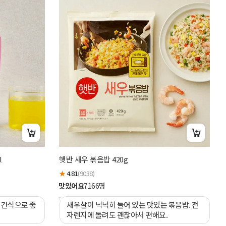
비
l
햇반 새우 볶음밥 420g
★
★
4.81
(9038)
맛
맛있어요
7166
명
새우살이 넉넉히 들어 있는 맛있는 볶음밥. 전
자렌지에 돌려도 괜찮아서 편해요.