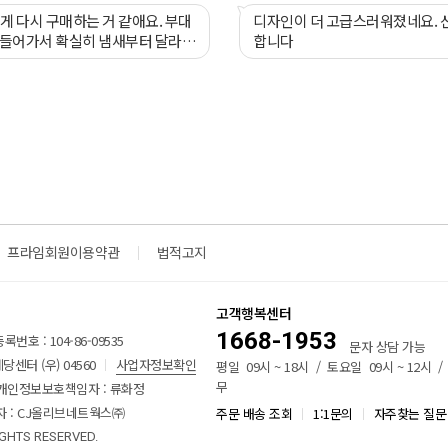
넘게 다시 구매하는 거 같애요. 부대
디자인이 더 고급스러워졌네요. 
 들어가서 확실히 냄새부터 달라
합니다
있어요. 라면도 너무 먹고 당면도 너
 매일 먹어도 안 질립니다.
프라임회원이용약관
법적고지
고객행복센터
1668-1953
번호 : 104-86-09535
문자 상담 가능
센터 (우) 04560
사업자정보확인
평일 09시 ~ 18시 / 토요일 09시 ~ 12시 
무
개인정보보호책임자 : 류화정
 : CJ올리브네트웍스㈜
주문 배송 조회
1:1문의
자주찾는 질문
IGHTS RESERVED.