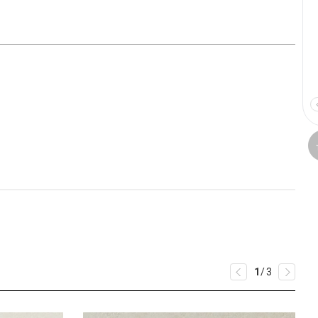
1
/
3