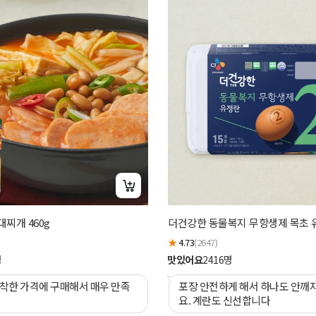
찌개 460g
더건강한 동물복지 무항생제 목초 유
★
4.73
(2647)
명
맛있어요
2416
명
 착한 가격에 구매해서 매우 만족
포장 안전하게 해서 하나도 안깨
요. 계란도 신선합니다