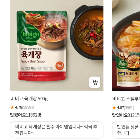
비비고 육개장 500g
비비고 스팸부대
★
4.78
(9999+)
★
4.67
(3961)
맛있어요
11892
명
맛있어요
3131
비비고 육개장은 필수 아이템입니다~ 적극 추
맛있는 상품
천합니다~
합니다