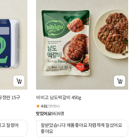
[
정란 15구
비비고 남도떡갈비 450g
★
★
4.81
(9999+)
맛
맛있어요
9636
명
지고 잘왔어
잘받았습니다 제품좋아요 저렴하게 잘샀어요
좋아요