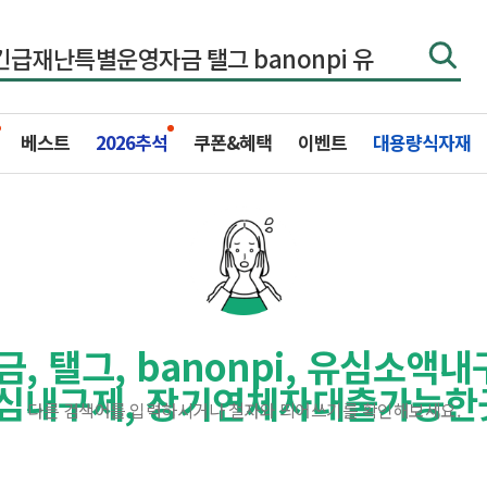
베스트
2026추석
쿠폰&혜택
이벤트
대용량식자재
 탤그, banonpi, 유심소액
유심내구제, 장기연체자대출가능한
다른 검색어를 입력하시거나 철자와 띄어쓰기를 확인해보세요.