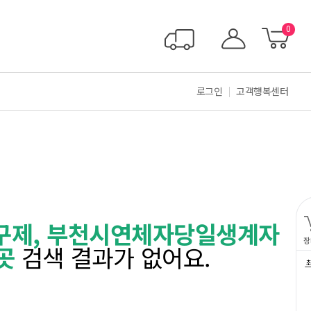
0
로그인
고객행복센터
내구제, 부천시연체자당일생계자
장
곳
검색 결과가 없어요.