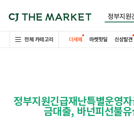
전체 카테고리
더세페
마켓핫딜
신상발견
정부지원긴급재난특별운영자금,
금대출, 바넌피선불