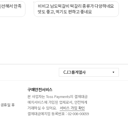
신선해서 만족
비비고 남도떡갈비 떡갈리 종류가 다양하네요
맛도 좋고, 먹기도 편하고 좋네요
CJ그룹계열사
구매안전서비스
본 사업자는 Toss Payments의 결제대금
예치서비스에 가입된 업체로서, 안전하게
/ 공휴일 휴
거래하실 수 있어요.
서비스 가입 확인
결제대금예치업 등록번호 : 02-006-00059