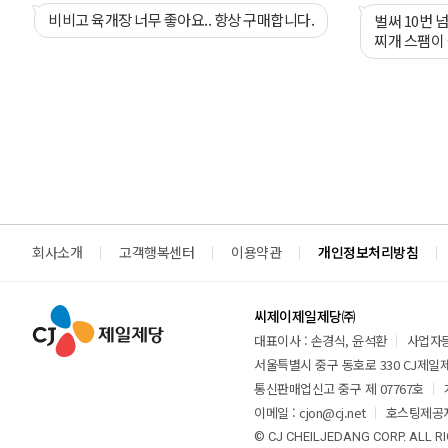
비비고 육개장 너무 좋아요.. 항상 구매합니다.
벌써 10번 
찌개 스팸이
요. 너무 맛
무 먹고 거의
회사소개
고객행복센터
이용약관
개인정보처리방침
씨제이제일제당㈜
대표이사 : 손경식, 윤석환
사업자등록
서울특별시 중구 동호로 330 CJ제일제당
통신판매업신고 중구 제 07767호
이메일 : cjon@cj.net
호스팅제공자
© CJ CHEILJEDANG CORP. ALL R