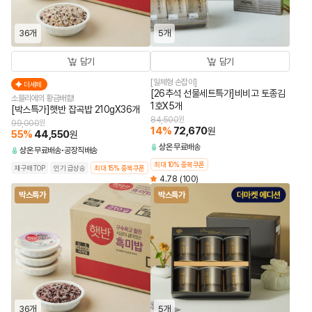
36개
5개
담기
담기
[일체형 손잡이]
더세페
[26추석 선물세트특가]비비고 토종김
소믈리에의 황금배합!
1호X5개
[박스특가]햇반 잡곡밥 210gX36개
84,500
원
99,000
원
14
%
72,670
원
55
%
44,550
원
상온
무료배송
상온
무료배송
공장직배송
최대 10% 중복쿠폰
재구매TOP
인기 급상승
최대 15% 중복쿠폰
4.78
(100)
박스특가
박스특가
36개
5개