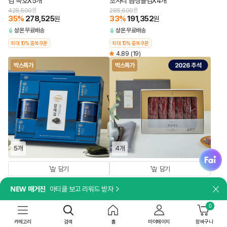
김 특호X5개
초사리 곱창돌김X4개
428,500
원
285,600
원
35
%
278,525
33
%
191,352
원
원
상온
무료배송
상온
무료배송
최대 10% 중복쿠폰
최대 10% 중복쿠폰
4.89
(19)
박스특가
박스특가
5개
4개
fai
담기
담기
[쇼핑백 포함]
[쇼핑백 포함]
NEW 매거진
아티클 보고 리워드 받자
[26추석 선물세트특가]비비고 감태김
[26추석 선물세트특가]제일명인 한우
닫
혼합 1호X5개
육포X4개
0
244,500
원
349,600
원
33
%
163,815
23
%
269,192
원
원
카테고리
검색
홈
마이페이지
장바구니