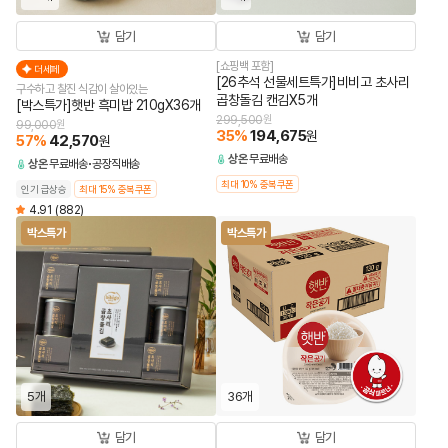
담기
담기
[쇼핑백 포함]
더세페
[26추석 선물세트특가]비비고 초사리
구수하고 찰진 식감이 살아있는
곱창돌김 캔김X5개
[박스특가]햇반 흑미밥 210gX36개
299,500
원
99,000
원
35
%
194,675
원
57
%
42,570
원
상온
무료배송
상온
무료배송
공장직배송
최대 10% 중복쿠폰
인기 급상승
최대 15% 중복쿠폰
4.91
(882)
박스특가
박스특가
5개
36개
담기
담기