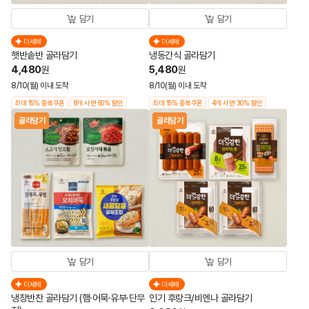
담기
담기
더세페
더세페
햇반솥반 골라담기
냉동간식 골라담기
4,480
5,480
원
원
8/10(월) 이내 도착
8/10(월) 이내 도착
최대 15% 중복쿠폰
8개 사면 60% 할인
최대 15% 중복쿠폰
4개 사면 30% 할인
골라담기
골라담기
담기
담기
더세페
더세페
냉장반찬 골라담기 (햄·어묵·유부·단무
인기 후랑크/비엔나 골라담기