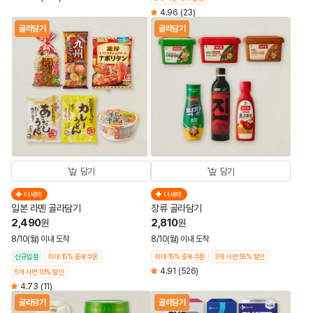
4.96
(23)
골라담기
골라담기
담기
담기
더세페
더세페
일본 라멘 골라담기
장류 골라담기
2,490
2,810
원
원
8/10(월) 이내 도착
8/10(월) 이내 도착
신규입점
최대 15% 중복쿠폰
최대 15% 중복쿠폰
3개 사면 55% 할인
4.91
(526)
5개 사면 10% 할인
4.73
(11)
골라담기
골라담기