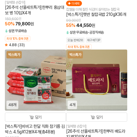
[일체형 손잡이]
더세페
[26추석 선물세트특가]한뿌리 홍삼대
찹쌀을 더해 찰진 식감이 살아있는 찰잡곡
보 병 10입X4개
[박스특가]햇반 찰잡곡밥 210gX36개
159,600
원
99,000
원
50
%
79,800
원
55
%
44,550
원
상온
무료배송
상온
무료배송
공장직배송
최대 10% 중복쿠폰
오늘 판매2위
재구매TOP
4.88
(33)
최대 15% 중복쿠폰
박스특가
박스특가
48개
4개
담기
담기
[박스특가]비비고 한달 직화 참기름 김
[일체형 손잡이]
[26추석 선물세트특가]한뿌리 배도라
박스 4.5gX12봉X4개(총48봉)
지 병10입X4개