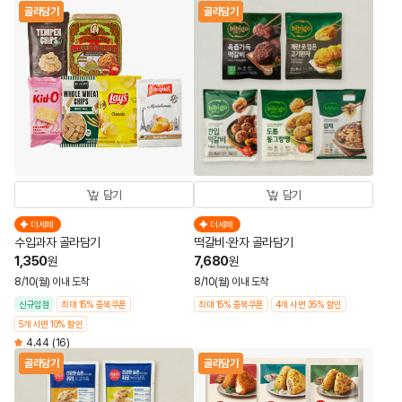
골라담기
골라담기
담기
담기
더세페
더세페
수입과자 골라담기
떡갈비·완자 골라담기
1,350
7,680
원
원
8/10(월) 이내 도착
8/10(월) 이내 도착
신규입점
최대 15% 중복쿠폰
최대 15% 중복쿠폰
4개 사면 35% 할인
5개 사면 10% 할인
4.44
(16)
골라담기
골라담기