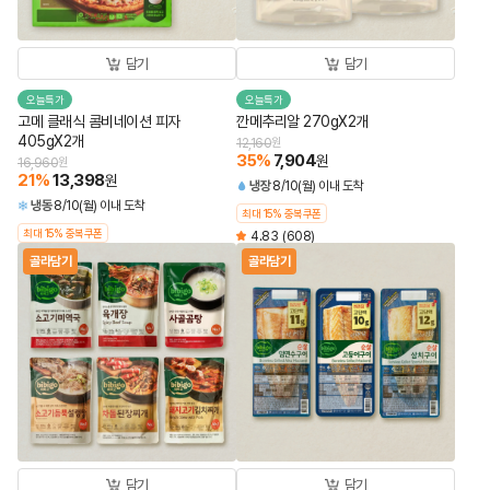
담기
담기
오늘특가
오늘특가
고메 클래식 콤비네이션 피자
깐메추리알 270gX2개
405gX2개
12,160
원
35
%
7,904
원
16,960
원
21
%
13,398
원
냉장
8/10(월) 이내 도착
냉동
8/10(월) 이내 도착
최대 15% 중복쿠폰
최대 15% 중복쿠폰
4.83
(608)
골라담기
골라담기
담기
담기