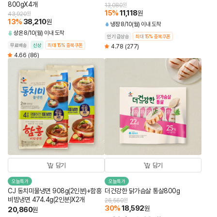
800gX4개
13,080
원
15
%
11,118
원
43,920
원
13
%
38,210
원
냉장
8/10(월) 이내 도착
상온
8/10(월) 이내 도착
인기 급상승
최대 15% 중복쿠폰
무료배송
신상
최대 15% 중복쿠폰
4.78
(277)
4.66
(86)
담기
담기
오늘특가
오늘특가
CJ 동치미물냉면 908g(2인분)+함흥
더건강한 닭가슴살 통살800g
비빔냉면 474.4g(2인분)X2개
26,560
원
30
%
18,592
원
20,860
원