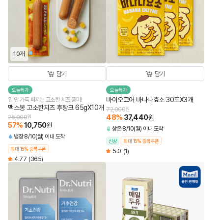
10개
담기
담기
오늘특가
오늘특가
바이오코어 바나나효소 30포X3개
입 안 가득 퍼지는 고소한 치즈 풍미!
맥스봉 고소한치즈 후랑크 65gX10개
72,000
원
48
%
37,440
원
25,000
원
57
%
10,750
원
상온
8/10(월) 이내 도착
냉장
8/10(월) 이내 도착
신상
최대 15% 중복쿠폰
최대 15% 중복쿠폰
5.0
(1)
4.77
(365)