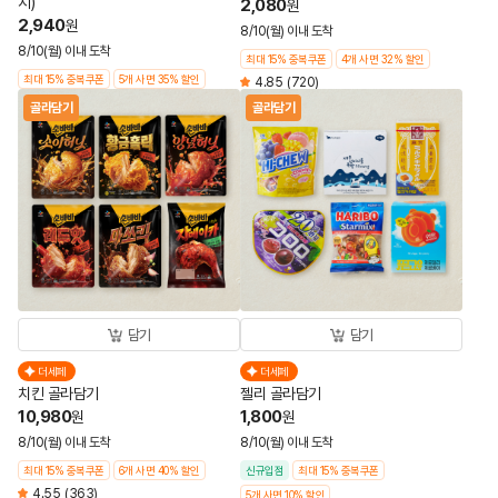
지)
2,080
원
2,940
원
8/10(월) 이내 도착
8/10(월) 이내 도착
최대 15% 중복쿠폰
4개 사면 32% 할인
최대 15% 중복쿠폰
5개 사면 35% 할인
4.85
(720)
골라담기
골라담기
담기
담기
더세페
더세페
치킨 골라담기
젤리 골라담기
10,980
1,800
원
원
8/10(월) 이내 도착
8/10(월) 이내 도착
최대 15% 중복쿠폰
6개 사면 40% 할인
신규입점
최대 15% 중복쿠폰
4.55
(363)
5개 사면 10% 할인