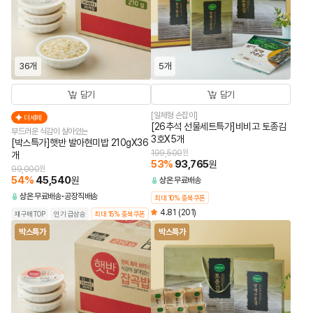
36개
5개
담기
담기
[일체형 손잡이]
더세페
[26추석 선물세트특가]비비고 토종김
부드러운 식감이 살아있는
3호X5개
[박스특가]햇반 발아현미밥 210gX36
199,500
원
개
53
%
93,765
원
99,000
원
54
%
45,540
원
상온
무료배송
상온
무료배송
공장직배송
최대 10% 중복쿠폰
4.81
(201)
재구매TOP
인기 급상승
최대 15% 중복쿠폰
박스특가
박스특가