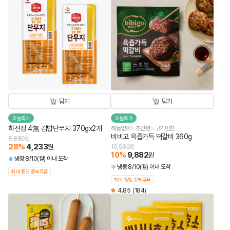
담기
담기
오늘특가
오늘특가
하선정 4無 김밥단무지 370gx2개
해동없이✨초간편✨고기반찬
비비고 육즙가득 떡갈비 360g
5,880
원
28
%
4,233
원
10,980
원
10
%
9,882
원
냉장
8/10(월) 이내 도착
냉동
8/10(월) 이내 도착
최대 15% 중복쿠폰
최대 15% 중복쿠폰
4.85
(184)