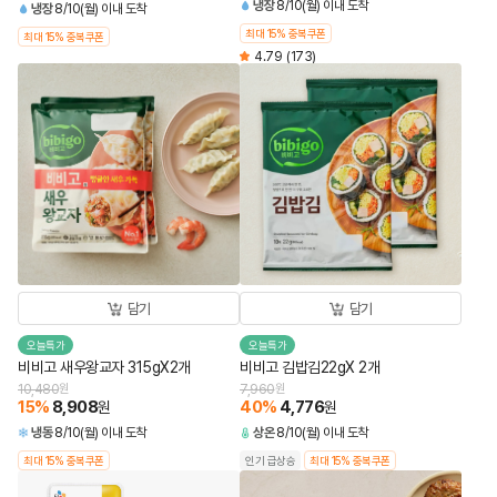
냉장
8/10(월) 이내 도착
냉장
8/10(월) 이내 도착
최대 15% 중복쿠폰
최대 15% 중복쿠폰
4.79
(173)
담기
담기
오늘특가
오늘특가
비비고 새우왕교자 315gX2개
비비고 김밥김22gX 2개
10,480
원
7,960
원
15
%
8,908
40
%
4,776
원
원
냉동
8/10(월) 이내 도착
상온
8/10(월) 이내 도착
최대 15% 중복쿠폰
인기 급상승
최대 15% 중복쿠폰