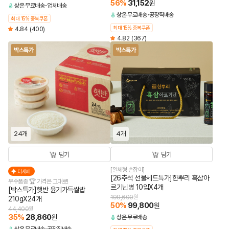
56
%
31,152
원
상온
무료배송
업체배송
상온
무료배송
공장직배송
최대 15% 중복쿠폰
최대 15% 중복쿠폰
4.84
(400)
4.82
(367)
박스특가
박스특가
24개
4개
담기
담기
[일체형 손잡이]
더세페
[26추석 선물세트특가]한뿌리 흑삼아
우수품종 🏆 가격은 그대로!
르기닌병 10입X4개
[박스특가]햇반 윤기가득쌀밥
199,600
원
210gX24개
50
%
99,800
원
44,400
원
35
%
28,860
원
상온
무료배송