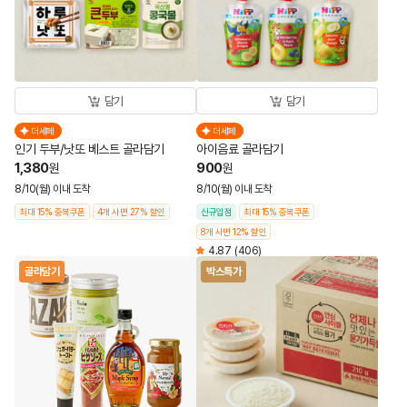
담기
담기
더세페
더세페
인기 두부/낫또 베스트 골라담기
아이음료 골라담기
1,380
900
원
원
8/10(월) 이내 도착
8/10(월) 이내 도착
최대 15% 중복쿠폰
4개 사면 27% 할인
신규입점
최대 15% 중복쿠폰
8개 사면 12% 할인
4.87
(406)
골라담기
박스특가