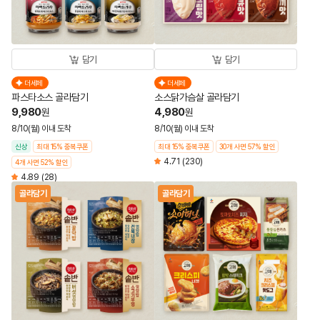
담기
담기
더세페
더세페
파스타소스 골라담기
소스닭가슴살 골라담기
9,980
4,980
원
원
8/10(월) 이내 도착
8/10(월) 이내 도착
신상
최대 15% 중복쿠폰
최대 15% 중복쿠폰
30개 사면 57% 할인
4.71
(230)
4개 사면 52% 할인
4.89
(28)
골라담기
골라담기