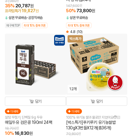
31,980
원
35
%
20,787
원
147,600
원
50
%
73,800
19,827
원
프라임특가
원
상온
무료배송
공장직배송
상온
무료배송
재구매TOP
최대 15% 중복쿠폰
최대 10% 중복쿠폰
4.8
(10)
박스특가
12개
담기
담기
더세페
더세페
설탕 무첨가, 단백질 9g 두유
100% 유기농 쌀과 물로만 지었어요🧒🏻
매일두유 검은콩 190ml 24팩
[박스특가]푸키루키 유기농쌀밥
130gX3번들X12개(총36개)
18,700
원
10
%
16,830
원
70,800
원