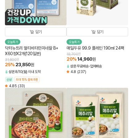
담기
담기
오늘특가
오늘특가
닥터뉴트리 멀티비타민미네랄 B+
매일두유 99.9 플레인 190ml 24팩
X60정X2개(120일분)
18,700
원
20
%
14,960
원
31,800
원
25
%
23,850
원
상온
무료배송
업체배송
상온
8/10(월) 이내 도착
4.8
(237)
신상
최대 15% 중복쿠폰
4.85
(33)