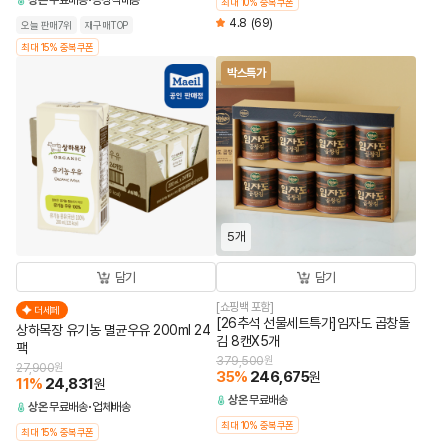
상온
무료배송
공장직배송
최대 10% 중복쿠폰
4.8
(69)
오늘 판매7위
재구매TOP
최대 15% 중복쿠폰
박스특가
5개
담기
담기
[쇼핑백 포함]
더세페
[26추석 선물세트특가]임자도 곱창돌
상하목장 유기농 멸균우유 200ml 24
김 8캔X5개
팩
379,500
원
27,900
원
35
%
246,675
원
11
%
24,831
원
상온
무료배송
상온
무료배송
업체배송
최대 10% 중복쿠폰
최대 15% 중복쿠폰