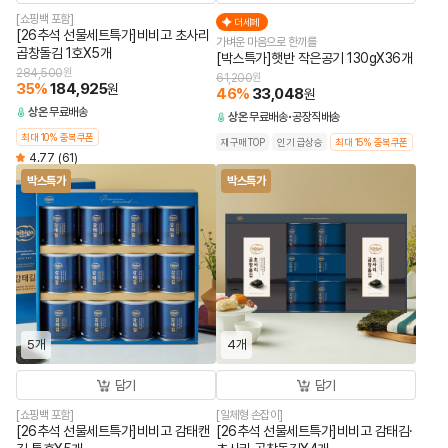
[쇼핑백 포함]
더세페
[26추석 선물세트특가]비비고 초사리
가벼운 마음으로 한끼를
곱창돌김 1호X5개
[박스특가]햇반 작은공기 130gX36개
284,500
원
61,200
원
35
%
184,925
원
46
%
33,048
원
상온
무료배송
상온
무료배송
공장직배송
최대 10% 중복쿠폰
재구매TOP
인기 급상승
최대 15% 중복쿠폰
4.77
(61)
박스특가
박스특가
5개
4개
담기
담기
[쇼핑백 포함]
[일체형 손잡이]
[26추석 선물세트특가]비비고 감태캔
[26추석 선물세트특가]비비고 감태김·