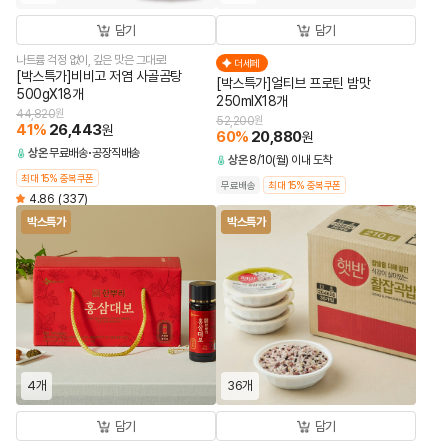
담기
담기
나트륨 걱정 없이, 깊은 맛은 그대로!
더세페
[박스특가]비비고 저염 사골곰탕
[박스특가]얼티브 프로틴 밤맛
500gX18개
250mlX18개
44,820
원
52,200
원
41
%
26,443
원
60
%
20,880
원
상온
무료배송
공장직배송
상온
8/10(월) 이내 도착
최대 15% 중복쿠폰
무료배송
최대 15% 중복쿠폰
4.86
(337)
박스특가
박스특가
4개
36개
담기
담기