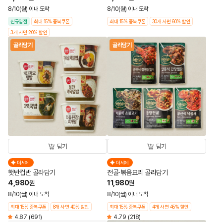
8/10(월) 이내 도착
8/10(월) 이내 도착
신규입점
최대 15% 중복쿠폰
최대 15% 중복쿠폰
30개 사면 60% 할인
3개 사면 20% 할인
골라담기
골라담기
담기
담기
더세페
더세페
햇반컵반 골라담기
전골·볶음요리 골라담기
4,980
11,980
원
원
8/10(월) 이내 도착
8/10(월) 이내 도착
최대 15% 중복쿠폰
8개 사면 40% 할인
최대 15% 중복쿠폰
4개 사면 45% 할인
4.87
(691)
4.79
(218)