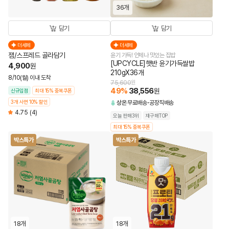
36개
담기
담기
더세페
더세페
잼/스프레드 골라담기
윤기 가득! 언제나 맛있는 집밥
[UPCYCLE]햇반 윤기가득쌀밥
4,900
원
210gX36개
8/10(월) 이내 도착
75,600
원
49
%
38,556
원
신규입점
최대 15% 중복쿠폰
3개 사면 10% 할인
상온
무료배송
공장직배송
4.75
(4)
오늘 판매3위
재구매TOP
최대 15% 중복쿠폰
박스특가
박스특가
18개
18개