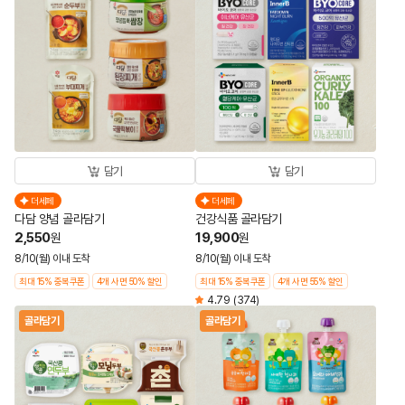
담기
담기
더세페
더세페
다담 양념 골라담기
건강식품 골라담기
2,550
19,900
원
원
8/10(월) 이내 도착
8/10(월) 이내 도착
최대 15% 중복쿠폰
4개 사면 50% 할인
최대 15% 중복쿠폰
4개 사면 55% 할인
4.79
(374)
골라담기
골라담기