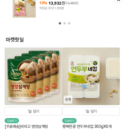
10%
13,932
원
15,480
원
적립금 최대 1,393원
마켓핫딜
6개
담기
담기
오늘특가
오늘특가
[무료배송]비비고 영양삼계탕
행복한콩 연두부네컵 360gX6개