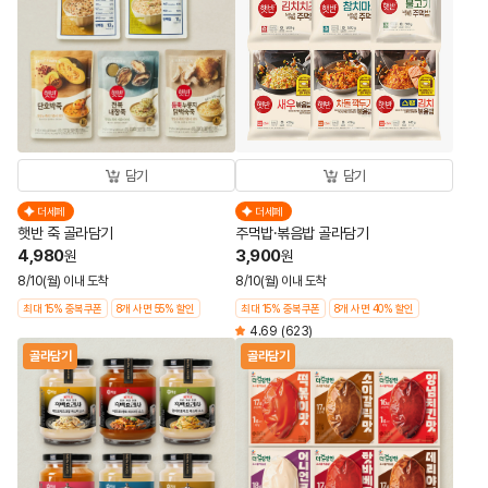
담기
담기
더세페
더세페
햇반 죽 골라담기
주먹밥·볶음밥 골라담기
4,980
3,900
원
원
8/10(월) 이내 도착
8/10(월) 이내 도착
최대 15% 중복쿠폰
8개 사면 55% 할인
최대 15% 중복쿠폰
8개 사면 40% 할인
4.69
(623)
골라담기
골라담기