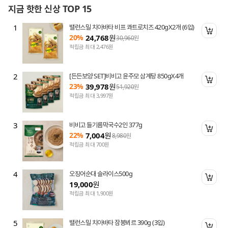
지금 핫한 신상 TOP 15
1
밸런스밀 치아바타 비프 콰트로치즈 420gX2개 (6입)
니 담기
장바
20%
24,768
원
30,960
원
적립금 최대 2,476원
2
[든든보양 SET]비비고 윤주모 삼계탕 850gX4개
니 담기
장바
23%
39,978
원
51,920
원
적립금 최대 3,997원
3
비비고 들기름막국수2인 377g
니 담기
장바
22%
7,004
원
8,980
원
적립금 최대 700원
4
오징어순대 슬라이스500g
니 담기
장바
19,000
원
적립금 최대 1,900원
5
밸런스밀 치아바타 잠봉뵈르 390g (3입)
니 담기
장바