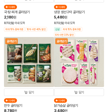
더세페
더세페
국·탕·찌개 골라담기
냉장 생선구이 골라담기
2,180
5,480
원
원
8/10(월) 이내 도착
8/10(월) 이내 도착
최대 15% 중복쿠폰
10개 사면 40% 할인
신상
최대 15% 중복쿠폰
6개 사면 33% 할인
골라담기
골라담기
담기
담기
더세페
더세페
만두 골라담기
닭가슴살 골라담기
8,780
3,480
원
원