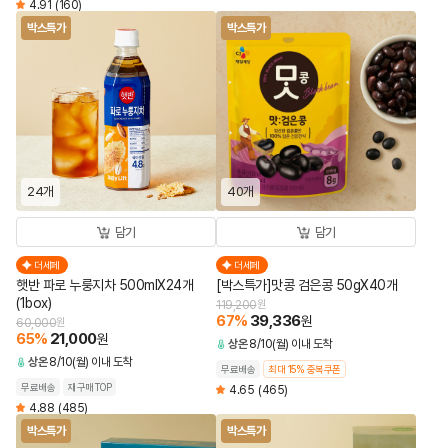
4.91
(160)
박스특가
박스특가
24개
40개
담기
담기
더세페
더세페
햇반 파로 누룽지차 500mlX24개
[박스특가]맛콩 검은콩 50gX40개
(1box)
119,200
원
67
%
39,336
원
60,000
원
65
%
21,000
원
상온
8/10(월) 이내 도착
상온
8/10(월) 이내 도착
무료배송
최대 15% 중복쿠폰
무료배송
재구매TOP
4.65
(465)
4.88
(485)
박스특가
박스특가