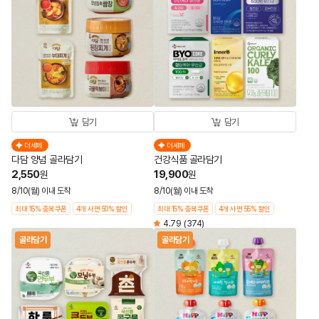
담기
담기
더세페
더세페
다담 양념 골라담기
건강식품 골라담기
2,550
19,900
원
원
8/10(월) 이내 도착
8/10(월) 이내 도착
최대 15% 중복쿠폰
4개 사면 50% 할인
최대 15% 중복쿠폰
4개 사면 55% 할인
4.79
(374)
골라담기
골라담기