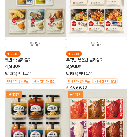
담기
담기
더세페
더세페
햇반 죽 골라담기
주먹밥·볶음밥 골라담기
4,980
3,900
원
원
8/10(월) 이내 도착
8/10(월) 이내 도착
최대 15% 중복쿠폰
8개 사면 55% 할인
최대 15% 중복쿠폰
8개 사면 40% 할인
4.69
(623)
골라담기
골라담기