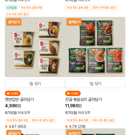
8/10(월) 이내 도착
8/10(월) 이내 도착
신규입점
최대 15% 중복쿠폰
최대 15% 중복쿠폰
30개 사면 60% 할인
3개 사면 20% 할인
골라담기
골라담기
담기
담기
더세페
더세페
햇반컵반 골라담기
전골·볶음요리 골라담기
4,980
11,980
원
원
8/10(월) 이내 도착
8/10(월) 이내 도착
최대 15% 중복쿠폰
8개 사면 40% 할인
최대 15% 중복쿠폰
4개 사면 45% 할인
4.87
(692)
4.79
(218)
골라담기
골라담기