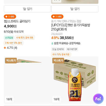
담기
담기
더세페
더세페
잼/스프레드 골라담기
윤기 가득! 언제나 맛있는 집밥
[UPCYCLE]햇반 윤기가득쌀밥
4,900
원
210gX36개
8/10(월) 이내 도착
75,600
원
49
%
38,556
원
신규입점
최대 15% 중복쿠폰
3개 사면 10% 할인
상온
무료배송
공장직배송
4.75
(4)
오늘 판매1위
재구매TOP
최대 15% 중복쿠폰
박스특가
박스특가
fai
18개
18개