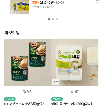
52%
23,040
원
48,000
원
적립금 최대 2,304원
마켓핫딜
6개
담기
담기
오늘특가
오늘특가
비비고 윤주모 삼계탕 850gX2개
행복한콩 연두부네컵 360gX6개