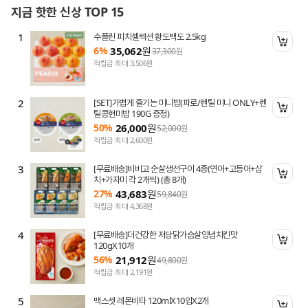
지금 핫한 신상 TOP 15
1
수플린 피치셀렉션 황도백도 2.5kg
니 담기
장바
6%
35,062
원
37,300
원
적립금 최대 3,506원
2
[SET]가볍게 즐기는 미니밥(파로/렌틸 미니 ONLY+렌
니 담기
장바
틸콩현미밥 190G 증정)
50%
26,000
원
52,000
원
적립금 최대 2,600원
3
[무료배송]비비고 순살생선구이 4종(연어+고등어+삼
니 담기
장바
치+가자미 각 2개씩) (총 8개)
27%
43,683
원
59,840
원
적립금 최대 4,368원
4
[무료배송]더건강한 저당닭가슴살양념치킨맛
니 담기
장바
120gX10개
56%
21,912
원
49,800
원
적립금 최대 2,191원
5
맥스셋 레몬비타 120mlX10입X2개
니 담기
장바