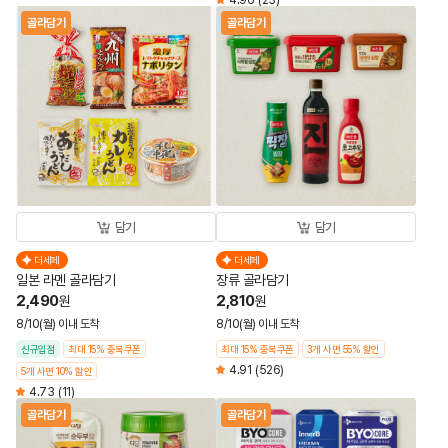
4.96
(23)
골라담기
골라담기
담기
담기
더세페
더세페
일본 라멘 골라담기
장류 골라담기
2,490
2,810
원
원
8/10(월) 이내 도착
8/10(월) 이내 도착
신규입점
최대 15% 중복쿠폰
최대 15% 중복쿠폰
3개 사면 55% 할인
4.91
(526)
5개 사면 10% 할인
4.73
(11)
골라담기
골라담기