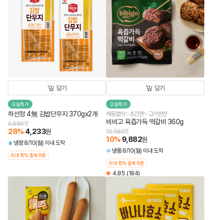
담기
담기
오늘특가
오늘특가
하선정 4無 김밥단무지 370gx2개
해동없이✨초간편✨고기반찬
비비고 육즙가득 떡갈비 360g
5,880
원
28
%
4,233
원
10,980
원
10
%
9,882
원
냉장
8/10(월) 이내 도착
냉동
8/10(월) 이내 도착
최대 15% 중복쿠폰
최대 15% 중복쿠폰
4.85
(184)