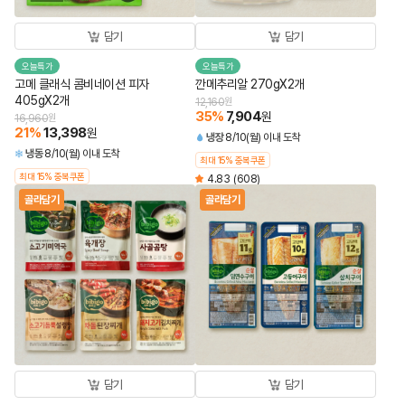
담기
담기
오늘특가
오늘특가
고메 클래식 콤비네이션 피자
깐메추리알 270gX2개
405gX2개
12,160
원
35
%
7,904
원
16,960
원
21
%
13,398
원
냉장
8/10(월) 이내 도착
냉동
8/10(월) 이내 도착
최대 15% 중복쿠폰
최대 15% 중복쿠폰
4.83
(608)
골라담기
골라담기
담기
담기