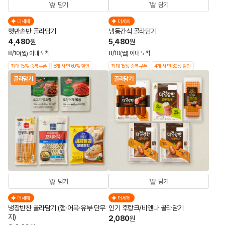
담기
담기
더세페
더세페
햇반솥반 골라담기
냉동간식 골라담기
4,480
5,480
원
원
8/10(월) 이내 도착
8/10(월) 이내 도착
최대 15% 중복쿠폰
8개 사면 60% 할인
최대 15% 중복쿠폰
4개 사면 30% 할인
골라담기
골라담기
담기
담기
더세페
더세페
냉장반찬 골라담기 (햄·어묵·유부·단무
인기 후랑크/비엔나 골라담기
지)
2,080
원