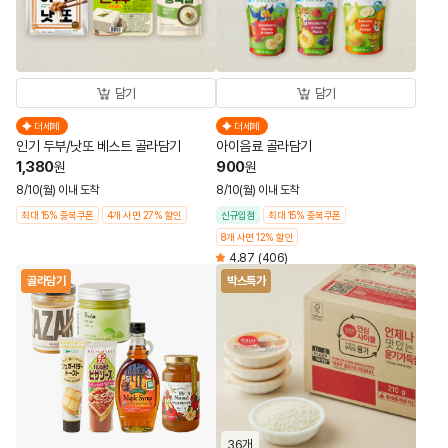
담기
담기
더세페
더세페
인기 두부/낫또 베스트 골라담기
아이음료 골라담기
1,380
900
원
원
8/10(월) 이내 도착
8/10(월) 이내 도착
최대 15% 중복쿠폰
4개 사면 27% 할인
신규입점
최대 15% 중복쿠폰
8개 사면 12% 할인
4.87
(406)
골라담기
박스특가
36개