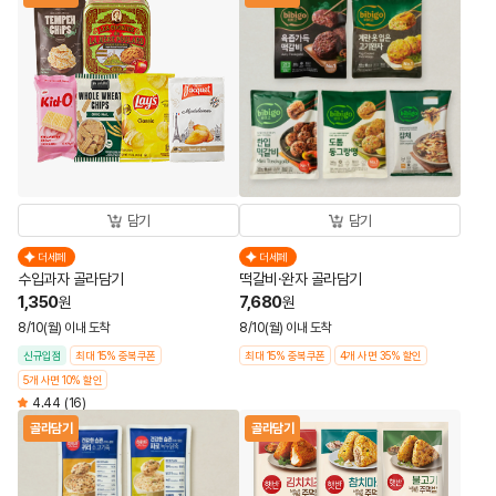
담기
담기
더세페
더세페
수입과자 골라담기
떡갈비·완자 골라담기
1,350
7,680
원
원
8/10(월) 이내 도착
8/10(월) 이내 도착
신규입점
최대 15% 중복쿠폰
최대 15% 중복쿠폰
4개 사면 35% 할인
5개 사면 10% 할인
4.44
(16)
골라담기
골라담기