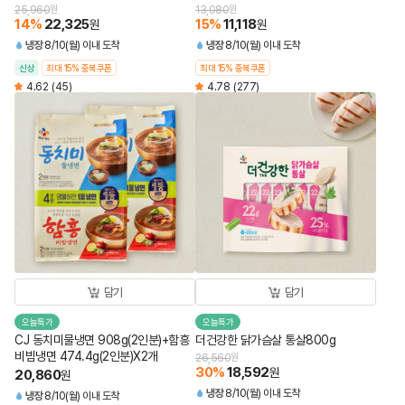
25,960
원
13,080
원
14
%
22,325
15
%
11,118
원
원
냉장
8/10(월) 이내 도착
냉장
8/10(월) 이내 도착
신상
최대 15% 중복쿠폰
최대 15% 중복쿠폰
4.62
(45)
4.78
(277)
담기
담기
오늘특가
오늘특가
CJ 동치미물냉면 908g(2인분)+함흥
더건강한 닭가슴살 통살800g
비빔냉면 474.4g(2인분)X2개
26,560
원
30
%
18,592
원
20,860
원
냉장
8/10(월) 이내 도착
냉장
8/10(월) 이내 도착