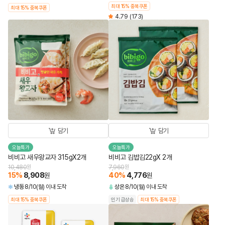
최대 15% 중복쿠폰
최대 15% 중복쿠폰
4.79
(173)
담기
담기
오늘특가
오늘특가
비비고 새우왕교자 315gX2개
비비고 김밥김22gX 2개
10,480
원
7,960
원
15
%
8,908
40
%
4,776
원
원
냉동
8/10(월) 이내 도착
상온
8/10(월) 이내 도착
최대 15% 중복쿠폰
인기 급상승
최대 15% 중복쿠폰