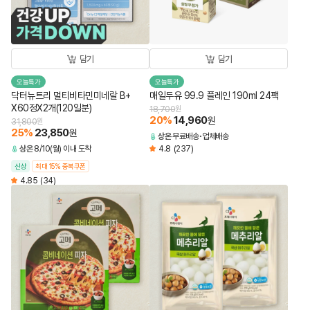
담기
담기
오늘특가
오늘특가
닥터뉴트리 멀티비타민미네랄 B+
매일두유 99.9 플레인 190ml 24팩
X60정X2개(120일분)
18,700
원
20
%
14,960
원
31,800
원
25
%
23,850
원
상온
무료배송
업체배송
상온
8/10(월) 이내 도착
4.8
(237)
신상
최대 15% 중복쿠폰
4.85
(34)