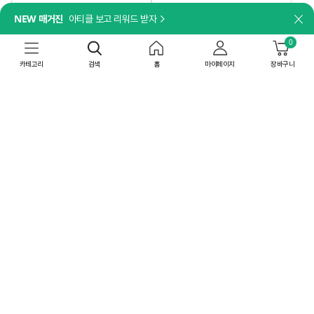
담기
담기
NEW 매거진
아티클 보고 리워드 받자
닫
나트륨 걱정 없이, 깊은 맛은 그대로!
더세페
[박스특가]비비고 저염 사골곰탕
0
[박스특가]얼티브 프로틴 밤맛
500gX18개
250mlX18개
카테고리
검색
홈
마이페이지
장바구니
44,820
원
52,200
원
41
%
26,443
원
60
%
20,880
원
상온
무료배송
공장직배송
상온
8/10(월) 이내 도착
최대 15% 중복쿠폰
무료배송
최대 15% 중복쿠폰
4.86
(337)
박스특가
박스특가
4개
36개
담기
담기
[일체형 손잡이]
더세페