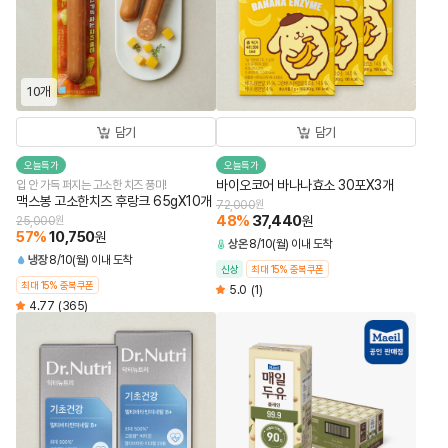
10개
담기
담기
오늘특가
오늘특가
바이오코어 바나나효소 30포X3개
입 안 가득 퍼지는 고소한 치즈 풍미!
맥스봉 고소한치즈 후랑크 65gX10개
72,000
원
48
%
37,440
원
25,000
원
57
%
10,750
원
상온
8/10(월) 이내 도착
냉장
8/10(월) 이내 도착
신상
최대 15% 중복쿠폰
최대 15% 중복쿠폰
5.0
(1)
4.77
(365)