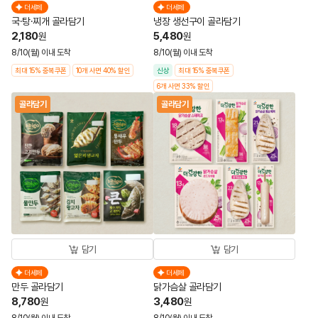
더세페
더세페
국·탕·찌개 골라담기
냉장 생선구이 골라담기
2,180
5,480
원
원
8/10(월) 이내 도착
8/10(월) 이내 도착
최대 15% 중복쿠폰
10개 사면 40% 할인
신상
최대 15% 중복쿠폰
6개 사면 33% 할인
골라담기
골라담기
담기
담기
더세페
더세페
만두 골라담기
닭가슴살 골라담기
8,780
3,480
원
원